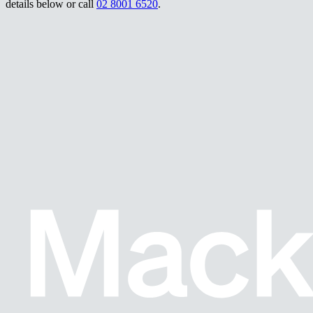
details below or call ​​​​‌ ‍ ​‍​‍‌‍ ‌ ​‍‌‍‍‌‌‍‌ ‌‍‍‌‌‍ ‍​‍​‍​ ‍‍​‍​‍‌ ​ ‌‍​‌‌‍ ‍‌‍‍‌‌ ‌​‌ ‍‌​‍ ‍‌‍‍‌‌‍ ​‍​‍​‍ ​​‍​‍‌‍‍​‌ ​‍‌‍‌‌‌‍‌‍​‍​‍​ ‍‍​‍​‍‌‍‍​‌ ‌​‌ ‌​‌ ​​‌ ​ ​ ‍‍​‍ ​‍ ‌‍ ‌‌‍​‌‌‍​ ‌‍‍ ‌‍​‌‌ ‍‌​‍ ‌‌‍‌ ‌‍ ‌‍ ‌‍‌​‌ ‌ ‌‍‍‌‌‍ ‍​‍ ‍‌ ​ ‌‍​‌‌‍ ‍‌‍‍‌‌ ‌​‌ ‍‌​‍ ‍‌ ​ ‌ ‌​‌ ‌‌‌‍‌​‌‍‍‌‌‍ ​‍ ‌ ​ ‌ ‌​‌ ‌‌‌‍‌​‌‍‍‌‌‍ ​‍ ‌‍‍‌‌‍ ‍‌ ‌​‌‍‌‌‌‍ ‍‌ ‌​​‍ ‌‍‌‌‌‍‌​‌‍‍‌‌ ‌​​‍ ‌‍ ‌‌‍ ‌‍‌​‌‍‌‌​ ‌‌ ​​‌ ​‍‌‍‌‌‌ ​ ‌‍‌‌‌‍ ‍‌ ‌​‌‍​‌‌ ‌​‌‍‍‌‌‍ ‌‍ ‍​ ‍ ‌‍‍‌‌‍‌​​ ‌‌‍​ ‌‍‌​​ ​‍​ ‍‌​ ‍​​ ‌‌​ ‌​​ ​‌​‍ ‌​ ​​‌‍‌‍‌‍​ ​ ‌‌​‍ ‌​ ‌​‌‍‌‌‌‍​‌​ ​‍​‍ ‌​ ‍‌‌‍​‍​ ‌‌‌‍​ ​‍ ‌​ ‍‌‌‍​‍‌‍​‌​ ​​​ ​ ‌‍​‌‌‍‌‌​ ‌‌‌‍‌‍‌‍‌‍‌‍​ ​ ‍​​ ‍ ‌ ‌​‌ ‍‌‌ ​​‌‍‌‌​ ‌‌ ​​‌‍ ‌ ​ ‌ ‌​​ ‍ ‌ ​​‌‍​‌‌ ‌​‌‍‍​​ ‌‌‍‌‍‌‍ ‌ ​‍‌‍ ‌‌​‌​‌‍​‌‌ ‌​‌‍​‌​‍ ‍‌‍‌‍‌‍ ‌ ​‍‌‍ ‌‌​‌​‌‍‌‌‌ ​ ‌‍​ ‌ ​‍‌‍‍‌‌ ​​‌ ‌​‌‍‍‌‌‍ ‌‍ ‍​‍‌‌​ ‌‌‌​​‍‌‌ ‌‍‍ ‌‍‌‌‌ ‍‌​‍‌‌​ ​ ‌​‌​​‍‌‌​ ​ ‌​‌​​‍‌‌​ ​‍​ ​‍​ ‌‍​ ​‍​ ​​‌‍​‌​ ‌​‌‍‌‌‌‍​‌‌‍‌‌​ ​ ​ ‌‍​ ​‌​ ‌‍​‍‌‌​ ​‍​ ​‍​‍‌‌​ ‌‌‌​‌​​‍ ‍‌‍​ ‌‍‍​‌‍‍‌‌‍ ​‌‍‌​‌ ​‍‌‍‌‌‌‍ ‍​‍‌‌​ ‌‌‌​​‍‌‌ ‌‍‍ ‌‍‌‌‌ ‍‌​‍‌‌​ ​ ‌​‌​​‍‌‌​ ​ ‌​‌​​‍‌‌​ ​‍​ ​‍​ ​​​ ‍‌​ ​‍​ ‍‌‌‍​‌‌‍‌‌​ ‌ ‌‍‌‍​ ‌‍‌‍​‍​ ‌‍‌‍‌​​‍‌‌​ ​‍​ ​‍​‍‌‌​ ‌‌‌​‌​​‍ ‍‌ ‌​‌‍‌‌‌ ‍​‌ ‌​​ ‌‍​‍‌‍​‌‌ ​ ‌‍‌‌‌‌‌‌‌ ​‍‌‍ ​​ ‌‌‍‍​‌ ‌​‌ ‌​‌ ​​‌ ​ ​‍‌‌​ ​ ‌​​‌​‍‌‌​ ​‍‌​‌‍​‍‌‌​ ​‍‌​‌‍‌‍ ‌‌‍​‌‌‍​ ‌‍‍ ‌‍​‌‌ ‍‌​‍ ‌‌‍‌ ‌‍ ‌‍ ‌‍‌​‌ ‌ ‌‍‍‌‌‍ ‍​‍ ‍‌ ​ ‌‍​‌‌‍ ‍‌‍‍‌‌ ‌​‌ ‍‌​‍ ‍‌ ​ ‌ ‌​‌ ‌‌‌‍‌​‌‍‍‌‌‍ ​‍‌‌​ ​‍‌​‌‍‌ ​ ‌ ‌​‌ ‌‌‌‍‌​‌‍‍‌‌‍ ​‍‌‍‌‍‍‌‌‍‌​​ ‌‌‍​ ‌‍‌​​ ​‍​ ‍‌​ ‍​​ ‌‌​ ‌​​ ​‌​‍ ‌​ ​​‌‍‌‍‌‍​ ​ ‌‌​‍ ‌​ ‌​‌‍‌‌‌‍​‌​ ​‍​‍ ‌​ ‍‌‌‍​‍​ ‌‌‌‍​ ​‍ ‌​ ‍‌‌‍​‍‌‍​‌​ ​​​ ​ ‌‍​‌‌‍‌‌​ ‌‌‌‍‌‍‌‍‌‍‌‍​ ​ ‍​​‍‌‍‌ ‌​‌ ‍‌‌ ​​‌‍‌‌​ ‌‌ ​​‌‍ ‌ ​ ‌ ‌​​‍‌‍‌ ​​‌‍​‌‌ ‌​‌‍‍​​ ‌‌‍‌‍‌‍ ‌ ​‍‌‍ ‌‌​‌​‌‍​‌‌ ‌​‌‍​‌​‍ ‍‌‍‌‍‌‍ ‌ ​‍‌‍ ‌‌​‌​‌‍‌‌‌ ​ ‌‍​ ‌ ​‍‌‍‍‌‌ ​​‌ ‌​‌‍‍‌‌‍ ‌‍ ‍​‍‌‌​ ‌‌‌​​‍‌‌ ‌‍‍ ‌‍‌‌‌ ‍‌​‍‌‌​ ​ ‌​‌​​‍‌‌​ ​ ‌​‌​​‍‌‌​ ​‍​ ​‍​ ‌‍​ ​‍​ ​​‌‍​‌​ ‌​‌‍‌‌‌‍​‌‌‍‌‌​ ​ ​ ‌‍​ ​‌​ ‌‍​‍‌‌​ ​‍​ ​‍​‍‌‌​ ‌‌‌​‌​​‍ ‍‌‍​ ‌‍‍​‌‍‍‌‌‍ ​‌‍‌​‌ ​‍‌‍‌‌‌‍ ‍​‍‌‌​ ‌‌‌​​‍‌‌ ‌‍‍ ‌‍‌‌‌ ‍‌​‍‌‌​ ​ ‌​‌​​‍‌‌​ ​ ‌​‌​​‍‌‌​ ​‍​ ​‍​ ​​​ ‍‌​ ​‍​ ‍‌‌‍​‌‌‍‌‌​ ‌ ‌‍‌‍​ ‌‍‌‍​‍​ ‌‍‌‍‌​​‍‌‌​ ​‍​ ​‍​‍‌‌​ ‌‌‌​‌​​‍ ‍‌ ‌​‌‍‌‌‌ ‍​‌ ‌​​‍‌‍‌ ​​‌‍‌‌‌ ​‍‌ ​ ‌ ​​‌‍‌‌‌‍​ ‌ ‌​‌‍‍‌‌ ‌‍‌‍‌‌​ ‌‌ ​​‌ ‌‌‌‍​‍‌‍ ​‌‍‍‌‌ ​ ‌‍‍​‌‍‌‌‌‍‌​​‍​‍‌ ‌
02 8001 6520​​​​‌ ‍ ​‍​‍‌‍ ‌ ​‍‌‍‍‌‌‍‌ ‌‍‍‌‌‍ ‍​‍​‍​ ‍‍​‍​‍‌ ​ ‌‍​‌‌‍ ‍‌‍‍‌‌ ‌​‌ ‍‌​‍ ‍‌‍‍‌‌‍ ​‍​‍​‍ ​​‍​‍‌‍‍​‌ ​‍‌‍‌‌‌‍‌‍​‍​‍​ ‍‍​‍​‍‌‍‍​‌ ‌​‌ ‌​‌ ​​‌ ​ ​ ‍‍​‍ ​‍ ‌‍ ‌‌‍​‌‌‍​ ‌‍‍ ‌‍​‌‌ ‍‌​‍ ‌‌‍‌ ‌‍ ‌‍ ‌‍‌​‌ ‌ ‌‍‍‌‌‍ ‍​‍ ‍‌ ​ ‌‍​‌‌‍ ‍‌‍‍‌‌ ‌​‌ ‍‌​‍ ‍‌ ​ ‌ ‌​‌ ‌‌‌‍‌​‌‍‍‌‌‍ ​‍ ‌ ​ ‌ ‌​‌ ‌‌‌‍‌​‌‍‍‌‌‍ ​‍ ‌‍‍‌‌‍ ‍‌ ‌​‌‍‌‌‌‍ ‍‌ ‌​​‍ ‌‍‌‌‌‍‌​‌‍‍‌‌ ‌​​‍ ‌‍ ‌‌‍ ‌‍‌​‌‍‌‌​ ‌‌ ​​‌ ​‍‌‍‌‌‌ ​ ‌‍‌‌‌‍ ‍‌ ‌​‌‍​‌‌ ‌​‌‍‍‌‌‍ ‌‍ ‍​ ‍ ‌‍‍‌‌‍‌​​ ‌‌‍​ ‌‍‌​​ ​‍​ ‍‌​ ‍​​ ‌‌​ ‌​​ ​‌​‍ ‌​ ​​‌‍‌‍‌‍​ ​ ‌‌​‍ ‌​ ‌​‌‍‌‌‌‍​‌​ ​‍​‍ ‌​ ‍‌‌‍​‍​ ‌‌‌‍​ ​‍ ‌​ ‍‌‌‍​‍‌‍​‌​ ​​​ ​ ‌‍​‌‌‍‌‌​ ‌‌‌‍‌‍‌‍‌‍‌‍​ ​ ‍​​ ‍ ‌ ‌​‌ ‍‌‌ ​​‌‍‌‌​ ‌‌ ​​‌‍ ‌ ​ ‌ ‌​​ ‍ ‌ ​​‌‍​‌‌ ‌​‌‍‍​​ ‌‌‍‌‍‌‍ ‌ ​‍‌‍ ‌‌​‌​‌‍​‌‌ ‌​‌‍​‌​‍ ‍‌‍‌‍‌‍ ‌ ​‍‌‍ ‌‌​‌​‌‍‌‌‌ ​ ‌‍​ ‌ ​‍‌‍‍‌‌ ​​‌ ‌​‌‍‍‌‌‍ ‌‍ ‍​‍‌‌​ ‌‌‌​​‍‌‌ ‌‍‍ ‌‍‌‌‌ ‍‌​‍‌‌​ ​ ‌​‌​​‍‌‌​ ​ ‌​‌​​‍‌‌​ ​‍​ ​‍​ ‌‍​ ​‍​ ​​‌‍​‌​ ‌​‌‍‌‌‌‍​‌‌‍‌‌​ ​ ​ ‌‍​ ​‌​ ‌‍​‍‌‌​ ​‍​ ​‍​‍‌‌​ ‌‌‌​‌​​‍ ‍‌‍​ ‌‍‍​‌‍‍‌‌‍ ​‌‍‌​‌ ​‍‌‍‌‌‌‍ ‍​‍‌‌​ ‌‌‌​​‍‌‌ ‌‍‍ ‌‍‌‌‌ ‍‌​‍‌‌​ ​ ‌​‌​​‍‌‌​ ​ ‌​‌​​‍‌‌​ ​‍​ ​‍​ ​‌​ ‌‍‌‍‌​‌‍‌​​ ‌​​ ‌‍​ ‌‌‌‍‌‍‌‍​‌​ ‌​​ ​‌​ ‌‌​‍‌‌​ ​‍​ ​‍​‍‌‌​ ‌‌‌​‌​​‍ ‍‌ ‌​‌‍‌‌‌ ‍​‌ ‌​​ ‌‍​‍‌‍​‌‌ ​ ‌‍‌‌‌‌‌‌‌ ​‍‌‍ ​​ ‌‌‍‍​‌ ‌​‌ ‌​‌ ​​‌ ​ ​‍‌‌​ ​ ‌​​‌​‍‌‌​ ​‍‌​‌‍​‍‌‌​ ​‍‌​‌‍‌‍ ‌‌‍​‌‌‍​ ‌‍‍ ‌‍​‌‌ ‍‌​‍ ‌‌‍‌ ‌‍ ‌‍ ‌‍‌​‌ ‌ ‌‍‍‌‌‍ ‍​‍ ‍‌ ​ ‌‍​‌‌‍ ‍‌‍‍‌‌ ‌​‌ ‍‌​‍ ‍‌ ​ ‌ ‌​‌ ‌‌‌‍‌​‌‍‍‌‌‍ ​‍‌‌​ ​‍‌​‌‍‌ ​ ‌ ‌​‌ ‌‌‌‍‌​‌‍‍‌‌‍ ​‍‌‍‌‍‍‌‌‍‌​​ ‌‌‍​ ‌‍‌​​ ​‍​ ‍‌​ ‍​​ ‌‌​ ‌​​ ​‌​‍ ‌​ ​​‌‍‌‍‌‍​ ​ ‌‌​‍ ‌​ ‌​‌‍‌‌‌‍​‌​ ​‍​‍ ‌​ ‍‌‌‍​‍​ ‌‌‌‍​ ​‍ ‌​ ‍‌‌‍​‍‌‍​‌​ ​​​ ​ ‌‍​‌‌‍‌‌​ ‌‌‌‍‌‍‌‍‌‍‌‍​ ​ ‍​​‍‌‍‌ ‌​‌ ‍‌‌ ​​‌‍‌‌​ ‌‌ ​​‌‍ ‌ ​ ‌ ‌​​‍‌‍‌ ​​‌‍​‌‌ ‌​‌‍‍​​ ‌‌‍‌‍‌‍ ‌ ​‍‌‍ ‌‌​‌​‌‍​‌‌ ‌​‌‍​‌​‍ ‍‌‍‌‍‌‍ ‌ ​‍‌‍ ‌‌​‌​‌‍‌‌‌ ​ ‌‍​ ‌ ​‍‌‍‍‌‌ ​​‌ ‌​‌‍‍‌‌‍ ‌‍ ‍​‍‌‌​ ‌‌‌​​‍‌‌ ‌‍‍ ‌‍‌‌‌ ‍‌​‍‌‌​ ​ ‌​‌​​‍‌‌​ ​ ‌​‌​​‍‌‌​ ​‍​ ​‍​ ‌‍​ ​‍​ ​​‌‍​‌​ ‌​‌‍‌‌‌‍​‌‌‍‌‌​ ​ ​ ‌‍​ ​‌​ ‌‍​‍‌‌​ ​‍​ ​‍​‍‌‌​ ‌‌‌​‌​​‍ ‍‌‍​ ‌‍‍​‌‍‍‌‌‍ ​‌‍‌​‌ ​‍‌‍‌‌‌‍ ‍​‍‌‌​ ‌‌‌​​‍‌‌ ‌‍‍ ‌‍‌‌‌ ‍‌​‍‌‌​ ​ ‌​‌​​‍‌‌​ ​ ‌​‌​​‍‌‌​ ​‍​ ​‍​ ​‌​ ‌‍‌‍‌​‌‍‌​​ ‌​​ ‌‍​ ‌‌‌‍‌‍‌‍​‌​ ‌​​ ​‌​ ‌‌​‍‌‌​ ​‍​ ​‍​‍‌‌​ ‌‌‌​‌​​‍ ‍‌ ‌​‌‍‌‌‌ ‍​‌ ‌​​‍‌‍‌ ​​‌‍‌‌‌ ​‍‌ ​ ‌ ​​‌‍‌‌‌‍​ ‌ ‌​‌‍‍‌‌ ‌‍‌‍‌‌​ ‌‌ ​​‌ ‌‌‌‍​‍‌‍ ​‌‍‍‌‌ ​ ‌‍‍​‌‍‌‌‌‍‌​​‍​‍‌ ‌
.​​​​‌ ‍ ​‍​‍‌‍ ‌ ​‍‌‍‍‌‌‍‌ ‌‍‍‌‌‍ ‍​‍​‍​ ‍‍​‍​‍‌ ​ ‌‍​‌‌‍ ‍‌‍‍‌‌ ‌​‌ ‍‌​‍ ‍‌‍‍‌‌‍ ​‍​‍​‍ ​​‍​‍‌‍‍​‌ ​‍‌‍‌‌‌‍‌‍​‍​‍​ ‍‍​‍​‍‌‍‍​‌ ‌​‌ ‌​‌ ​​‌ ​ ​ ‍‍​‍ ​‍ ‌‍ ‌‌‍​‌‌‍​ ‌‍‍ ‌‍​‌‌ ‍‌​‍ ‌‌‍‌ ‌‍ ‌‍ ‌‍‌​‌ ‌ ‌‍‍‌‌‍ ‍​‍ ‍‌ ​ ‌‍​‌‌‍ ‍‌‍‍‌‌ ‌​‌ ‍‌​‍ ‍‌ ​ ‌ ‌​‌ ‌‌‌‍‌​‌‍‍‌‌‍ ​‍ ‌ ​ ‌ ‌​‌ ‌‌‌‍‌​‌‍‍‌‌‍ ​‍ ‌‍‍‌‌‍ ‍‌ ‌​‌‍‌‌‌‍ ‍‌ ‌​​‍ ‌‍‌‌‌‍‌​‌‍‍‌‌ ‌​​‍ ‌‍ ‌‌‍ ‌‍‌​‌‍‌‌​ ‌‌ ​​‌ ​‍‌‍‌‌‌ ​ ‌‍‌‌‌‍ ‍‌ ‌​‌‍​‌‌ ‌​‌‍‍‌‌‍ ‌‍ ‍​ ‍ ‌‍‍‌‌‍‌​​ ‌‌‍​ ‌‍‌​​ ​‍​ ‍‌​ ‍​​ ‌‌​ ‌​​ ​‌​‍ ‌​ ​​‌‍‌‍‌‍​ ​ ‌‌​‍ ‌​ ‌​‌‍‌‌‌‍​‌​ ​‍​‍ ‌​ ‍‌‌‍​‍​ ‌‌‌‍​ ​‍ ‌​ ‍‌‌‍​‍‌‍​‌​ ​​​ ​ ‌‍​‌‌‍‌‌​ ‌‌‌‍‌‍‌‍‌‍‌‍​ ​ ‍​​ ‍ ‌ ‌​‌ ‍‌‌ ​​‌‍‌‌​ ‌‌ ​​‌‍ ‌ ​ ‌ ‌​​ ‍ ‌ ​​‌‍​‌‌ ‌​‌‍‍​​ ‌‌‍‌‍‌‍ ‌ ​‍‌‍ ‌‌​‌​‌‍​‌‌ ‌​‌‍​‌​‍ ‍‌‍‌‍‌‍ ‌ ​‍‌‍ ‌‌​‌​‌‍‌‌‌ ​ ‌‍​ ‌ ​‍‌‍‍‌‌ ​​‌ ‌​‌‍‍‌‌‍ ‌‍ ‍​‍‌‌​ ‌‌‌​​‍‌‌ ‌‍‍ ‌‍‌‌‌ ‍‌​‍‌‌​ ​ ‌​‌​​‍‌‌​ ​ ‌​‌​​‍‌‌​ ​‍​ ​‍​ ‌‍​ ​‍​ ​​‌‍​‌​ ‌​‌‍‌‌‌‍​‌‌‍‌‌​ ​ ​ ‌‍​ ​‌​ ‌‍​‍‌‌​ ​‍​ ​‍​‍‌‌​ ‌‌‌​‌​​‍ ‍‌‍​ ‌‍‍​‌‍‍‌‌‍ ​‌‍‌​‌ ​‍‌‍‌‌‌‍ ‍​‍‌‌​ ‌‌‌​​‍‌‌ ‌‍‍ ‌‍‌‌‌ ‍‌​‍‌‌​ ​ ‌​‌​​‍‌‌​ ​ ‌​‌​​‍‌‌​ ​‍​ ​‍​ ​ ‌‍‌​‌‍​‌​ ​ ​ ​‍​ ‍​​ ‌‌‌‍‌​‌‍‌‍​ ​ ​ ‍‌‌‍​ ​‍‌‌​ ​‍​ ​‍​‍‌‌​ ‌‌‌​‌​​‍ ‍‌ ‌​‌‍‌‌‌ ‍​‌ ‌​​ ‌‍​‍‌‍​‌‌ ​ ‌‍‌‌‌‌‌‌‌ ​‍‌‍ ​​ ‌‌‍‍​‌ ‌​‌ ‌​‌ ​​‌ ​ ​‍‌‌​ ​ ‌​​‌​‍‌‌​ ​‍‌​‌‍​‍‌‌​ ​‍‌​‌‍‌‍ ‌‌‍​‌‌‍​ ‌‍‍ ‌‍​‌‌ ‍‌​‍ ‌‌‍‌ ‌‍ ‌‍ ‌‍‌​‌ ‌ ‌‍‍‌‌‍ ‍​‍ ‍‌ ​ ‌‍​‌‌‍ ‍‌‍‍‌‌ ‌​‌ ‍‌​‍ ‍‌ ​ ‌ ‌​‌ ‌‌‌‍‌​‌‍‍‌‌‍ ​‍‌‌​ ​‍‌​‌‍‌ ​ ‌ ‌​‌ ‌‌‌‍‌​‌‍‍‌‌‍ ​‍‌‍‌‍‍‌‌‍‌​​ ‌‌‍​ ‌‍‌​​ ​‍​ ‍‌​ ‍​​ ‌‌​ ‌​​ ​‌​‍ ‌​ ​​‌‍‌‍‌‍​ ​ ‌‌​‍ ‌​ ‌​‌‍‌‌‌‍​‌​ ​‍​‍ ‌​ ‍‌‌‍​‍​ ‌‌‌‍​ ​‍ ‌​ ‍‌‌‍​‍‌‍​‌​ ​​​ ​ ‌‍​‌‌‍‌‌​ ‌‌‌‍‌‍‌‍‌‍‌‍​ ​ ‍​​‍‌‍‌ ‌​‌ ‍‌‌ ​​‌‍‌‌​ ‌‌ ​​‌‍ ‌ ​ ‌ ‌​​‍‌‍‌ ​​‌‍​‌‌ ‌​‌‍‍​​ ‌‌‍‌‍‌‍ ‌ ​‍‌‍ ‌‌​‌​‌‍​‌‌ ‌​‌‍​‌​‍ ‍‌‍‌‍‌‍ ‌ ​‍‌‍ ‌‌​‌​‌‍‌‌‌ ​ ‌‍​ ‌ ​‍‌‍‍‌‌ ​​‌ ‌​‌‍‍‌‌‍ ‌‍ ‍​‍‌‌​ ‌‌‌​​‍‌‌ ‌‍‍ ‌‍‌‌‌ ‍‌​‍‌‌​ ​ ‌​‌​​‍‌‌​ ​ ‌​‌​​‍‌‌​ ​‍​ ​‍​ ‌‍​ ​‍​ ​​‌‍​‌​ ‌​‌‍‌‌‌‍​‌‌‍‌‌​ ​ ​ ‌‍​ ​‌​ ‌‍​‍‌‌​ ​‍​ ​‍​‍‌‌​ ‌‌‌​‌​​‍ ‍‌‍​ ‌‍‍​‌‍‍‌‌‍ ​‌‍‌​‌ ​‍‌‍‌‌‌‍ ‍​‍‌‌​ ‌‌‌​​‍‌‌ ‌‍‍ ‌‍‌‌‌ ‍‌​‍‌‌​ ​ ‌​‌​​‍‌‌​ ​ ‌​‌​​‍‌‌​ ​‍​ ​‍​ ​ ‌‍‌​‌‍​‌​ ​ ​ ​‍​ ‍​​ ‌‌‌‍‌​‌‍‌‍​ ​ ​ ‍‌‌‍​ ​‍‌‌​ ​‍​ ​‍​‍‌‌​ ‌‌‌​‌​​‍ ‍‌ ‌​‌‍‌‌‌ ‍​‌ ‌​​‍‌‍‌ ​​‌‍‌‌‌ ​‍‌ ​ ‌ ​​‌‍‌‌‌‍​ ‌ ‌​‌‍‍‌‌ ‌‍‌‍‌‌​ ‌‌ ​​‌ ‌‌‌‍​‍‌‍ ​‌‍‍‌‌ ​ ‌‍‍​‌‍‌‌‌‍‌​​‍​‍‌ ‌