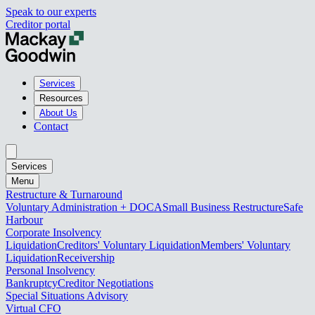
Speak to our experts
Creditor portal
Services
Resources
About Us
Contact
Services
Menu
Restructure & Turnaround
Voluntary Administration + DOCA
Small Business Restructure
Safe
Harbour
Corporate Insolvency
Liquidation
Creditors' Voluntary Liquidation
Members' Voluntary
Liquidation
Receivership
Personal Insolvency
Bankruptcy
Creditor Negotiations
Special Situations Advisory
Virtual CFO