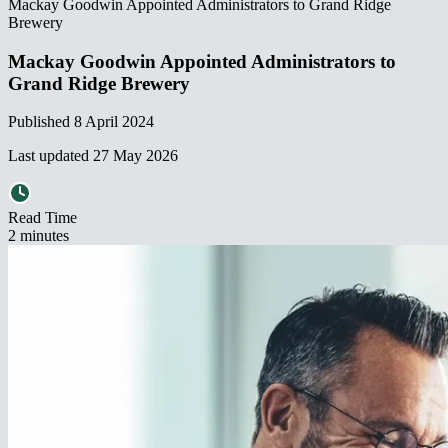
Mackay Goodwin Appointed Administrators to Grand Ridge
Brewery​​​​‌ ‍ ​‍​‍‌‍ ‌ ​‍‌‍‍‌‌‍‌ ‌‍‍‌‌‍ ‍​‍​‍​ ‍‍​‍​‍‌ ​ ‌‍​‌‌‍ ‍‌‍‍‌‌ ‌​‌ ‍‌​‍ ‍‌‍‍‌‌‍ ​‍​‍​‍ ​​‍​‍‌‍‍​‌ ​‍‌‍‌‌‌‍‌‍​‍​‍​ ‍‍​‍​‍‌‍‍​‌ ‌​‌ ‌​‌ ​​‌ ​ ​ ‍‍​‍ ​‍ ‌‍ ‌‌‍​‌‌‍​ ‌‍‍ ‌‍​‌‌ ‍‌​‍ ‌‌‍‌ ‌‍ ‌‍ ‌‍‌​‌ ‌ ‌‍‍‌‌‍ ‍​‍ ‍‌ ​ ‌‍​‌‌‍ ‍‌‍‍‌‌ ‌​‌ ‍‌​‍ ‍‌ ​ ‌ ‌​‌ ‌‌‌‍‌​‌‍‍‌‌‍ ​‍ ‌ ​ ‌ ‌​‌ ‌‌‌‍‌​‌‍‍‌‌‍ ​‍ ‌‍‍‌‌‍ ‍‌ ‌​‌‍‌‌‌‍ ‍‌ ‌​​‍ ‌‍‌‌‌‍‌​‌‍‍‌‌ ‌​​‍ ‌‍ ‌‌‍ ‌‍‌​‌‍‌‌​ ‌‌ ​​‌ ​‍‌‍‌‌‌ ​ ‌‍‌‌‌‍ ‍‌ ‌​‌‍​‌‌ ‌​‌‍‍‌‌‍ ‌‍ ‍​ ‍ ‌‍‍‌‌‍‌​​ ‌‌‍​ ‌‍‌​​ ​‍​ ‍‌​ ‍​​ ‌‌​ ‌​​ ​‌​‍ ‌​ ​​‌‍‌‍‌‍​ ​ ‌‌​‍ ‌​ ‌​‌‍‌‌‌‍​‌​ ​‍​‍ ‌​ ‍‌‌‍​‍​ ‌‌‌‍​ ​‍ ‌​ ‍‌‌‍​‍‌‍​‌​ ​​​ ​ ‌‍​‌‌‍‌‌​ ‌‌‌‍‌‍‌‍‌‍‌‍​ ​ ‍​​ ‍ ‌ ‌​‌ ‍‌‌ ​​‌‍‌‌​ ‌‌ ​​‌‍ ‌ ​ ‌ ‌​​ ‍ ‌ ​​‌‍​‌‌ ‌​‌‍‍​​ ‌‌ ‌​‌‍‍‌‌ ‌​‌‍ ​‌‍‌‌​ ‌‍​‍‌‍​‌‌ ​ ‌‍‌‌‌‌‌‌‌ ​‍‌‍ ​​ ‌‌‍‍​‌ ‌​‌ ‌​‌ ​​‌ ​ ​‍‌‌​ ​ ‌​​‌​‍‌‌​ ​‍‌​‌‍​‍‌‌​ ​‍‌​‌‍‌‍ ‌‌‍​‌‌‍​ ‌‍‍ ‌‍​‌‌ ‍‌​‍ ‌‌‍‌ ‌‍ ‌‍ ‌‍‌​‌ ‌ ‌‍‍‌‌‍ ‍​‍ ‍‌ ​ ‌‍​‌‌‍ ‍‌‍‍‌‌ ‌​‌ ‍‌​‍ ‍‌ ​ ‌ ‌​‌ ‌‌‌‍‌​‌‍‍‌‌‍ ​‍‌‌​ ​‍‌​‌‍‌ ​ ‌ ‌​‌ ‌‌‌‍‌​‌‍‍‌‌‍ ​‍‌‍‌‍‍‌‌‍‌​​ ‌‌‍​ ‌‍‌​​ ​‍​ ‍‌​ ‍​​ ‌‌​ ‌​​ ​‌​‍ ‌​ ​​‌‍‌‍‌‍​ ​ ‌‌​‍ ‌​ ‌​‌‍‌‌‌‍​‌​ ​‍​‍ ‌​ ‍‌‌‍​‍​ ‌‌‌‍​ ​‍ ‌​ ‍‌‌‍​‍‌‍​‌​ ​​​ ​ ‌‍​‌‌‍‌‌​ ‌‌‌‍‌‍‌‍‌‍‌‍​ ​ ‍​​‍‌‍‌ ‌​‌ ‍‌‌ ​​‌‍‌‌​ ‌‌ ​​‌‍ ‌ ​ ‌ ‌​​‍‌‍‌ ​​‌‍​‌‌ ‌​‌‍‍​​ ‌‌ ‌​‌‍‍‌‌ ‌​‌‍ ​‌‍‌‌​‍‌‍‌ ​​‌‍‌‌‌ ​‍‌ ​ ‌ ​​‌‍‌‌‌‍​ ‌ ‌​‌‍‍‌‌ ‌‍‌‍‌‌​ ‌‌ ​​‌ ‌‌‌‍​‍‌‍ ​‌‍‍‌‌ ​ ‌‍‍​‌‍‌‌‌‍‌​​‍​‍‌ ‌
Mackay Goodwin Appointed Administrators to
Grand Ridge Brewery​​​​‌ ‍ ​‍​‍‌‍ ‌ ​‍‌‍‍‌‌‍‌ ‌‍‍‌‌‍ ‍​‍​‍​ ‍‍​‍​‍‌ ​ ‌‍​‌‌‍ ‍‌‍‍‌‌ ‌​‌ ‍‌​‍ ‍‌‍‍‌‌‍ ​‍​‍​‍ ​​‍​‍‌‍‍​‌ ​‍‌‍‌‌‌‍‌‍​‍​‍​ ‍‍​‍​‍‌‍‍​‌ ‌​‌ ‌​‌ ​​‌ ​ ​ ‍‍​‍ ​‍ ‌‍ ‌‌‍​‌‌‍​ ‌‍‍ ‌‍​‌‌ ‍‌​‍ ‌‌‍‌ ‌‍ ‌‍ ‌‍‌​‌ ‌ ‌‍‍‌‌‍ ‍​‍ ‍‌ ​ ‌‍​‌‌‍ ‍‌‍‍‌‌ ‌​‌ ‍‌​‍ ‍‌ ​ ‌ ‌​‌ ‌‌‌‍‌​‌‍‍‌‌‍ ​‍ ‌ ​ ‌ ‌​‌ ‌‌‌‍‌​‌‍‍‌‌‍ ​‍ ‌‍‍‌‌‍ ‍‌ ‌​‌‍‌‌‌‍ ‍‌ ‌​​‍ ‌‍‌‌‌‍‌​‌‍‍‌‌ ‌​​‍ ‌‍ ‌‌‍ ‌‍‌​‌‍‌‌​ ‌‌ ​​‌ ​‍‌‍‌‌‌ ​ ‌‍‌‌‌‍ ‍‌ ‌​‌‍​‌‌ ‌​‌‍‍‌‌‍ ‌‍ ‍​ ‍ ‌‍‍‌‌‍‌​​ ‌‌‍​ ‌‍‌​​ ​‍​ ‍‌​ ‍​​ ‌‌​ ‌​​ ​‌​‍ ‌​ ​​‌‍‌‍‌‍​ ​ ‌‌​‍ ‌​ ‌​‌‍‌‌‌‍​‌​ ​‍​‍ ‌​ ‍‌‌‍​‍​ ‌‌‌‍​ ​‍ ‌​ ‍‌‌‍​‍‌‍​‌​ ​​​ ​ ‌‍​‌‌‍‌‌​ ‌‌‌‍‌‍‌‍‌‍‌‍​ ​ ‍​​ ‍ ‌ ‌​‌ ‍‌‌ ​​‌‍‌‌​ ‌‌ ​​‌‍ ‌ ​ ‌ ‌​​ ‍ ‌ ​​‌‍​‌‌ ‌​‌‍‍​​ ‌‌ ‌​‌‍‍‌‌ ‌​‌‍ ​‌‍‌‌​ ‌‍​‍‌‍​‌‌ ​ ‌‍‌‌‌‌‌‌‌ ​‍‌‍ ​​ ‌‌‍‍​‌ ‌​‌ ‌​‌ ​​‌ ​ ​‍‌‌​ ​ ‌​​‌​‍‌‌​ ​‍‌​‌‍​‍‌‌​ ​‍‌​‌‍‌‍ ‌‌‍​‌‌‍​ ‌‍‍ ‌‍​‌‌ ‍‌​‍ ‌‌‍‌ ‌‍ ‌‍ ‌‍‌​‌ ‌ ‌‍‍‌‌‍ ‍​‍ ‍‌ ​ ‌‍​‌‌‍ ‍‌‍‍‌‌ ‌​‌ ‍‌​‍ ‍‌ ​ ‌ ‌​‌ ‌‌‌‍‌​‌‍‍‌‌‍ ​‍‌‌​ ​‍‌​‌‍‌ ​ ‌ ‌​‌ ‌‌‌‍‌​‌‍‍‌‌‍ ​‍‌‍‌‍‍‌‌‍‌​​ ‌‌‍​ ‌‍‌​​ ​‍​ ‍‌​ ‍​​ ‌‌​ ‌​​ ​‌​‍ ‌​ ​​‌‍‌‍‌‍​ ​ ‌‌​‍ ‌​ ‌​‌‍‌‌‌‍​‌​ ​‍​‍ ‌​ ‍‌‌‍​‍​ ‌‌‌‍​ ​‍ ‌​ ‍‌‌‍​‍‌‍​‌​ ​​​ ​ ‌‍​‌‌‍‌‌​ ‌‌‌‍‌‍‌‍‌‍‌‍​ ​ ‍​​‍‌‍‌ ‌​‌ ‍‌‌ ​​‌‍‌‌​ ‌‌ ​​‌‍ ‌ ​ ‌ ‌​​‍‌‍‌ ​​‌‍​‌‌ ‌​‌‍‍​​ ‌‌ ‌​‌‍‍‌‌ ‌​‌‍ ​‌‍‌‌​‍‌‍‌ ​​‌‍‌‌‌ ​‍‌ ​ ‌ ​​‌‍‌‌‌‍​ ‌ ‌​‌‍‍‌‌ ‌‍‌‍‌‌​ ‌‌ ​​‌ ‌‌‌‍​‍‌‍ ​‌‍‍‌‌ ​ ‌‍‍​‌‍‌‌‌‍‌​​‍​‍‌ ‌
Published
8 April 2024
Last updated
27 May 2026
Read Time
2
minute
s