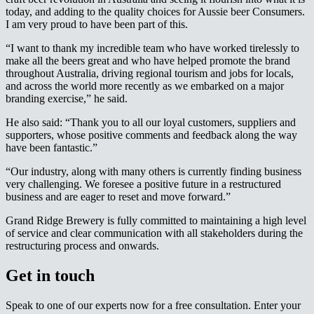
today, and adding to the quality choices for Aussie beer Consumers.
I am very proud to have been part of this.​​​​‌ ‍ ​‍​‍‌‍ ‌ ​‍‌‍‍‌‌‍‌ ‌‍‍‌‌‍ ‍​‍​‍​ ‍‍​‍​‍‌ ​ ‌‍​‌‌‍ ‍‌‍‍‌‌ ‌​‌ ‍‌​‍ ‍‌‍‍‌‌‍ ​‍​‍​‍ ​​‍​‍‌‍‍​‌ ​‍‌‍‌‌‌‍‌‍​‍​‍​ ‍‍​‍​‍‌‍‍​‌ ‌​‌ ‌​‌ ​​‌ ​ ​ ‍‍​‍ ​‍ ‌‍ ‌‌‍​‌‌‍​ ‌‍‍ ‌‍​‌‌ ‍‌​‍ ‌‌‍‌ ‌‍ ‌‍ ‌‍‌​‌ ‌ ‌‍‍‌‌‍ ‍​‍ ‍‌ ​ ‌‍​‌‌‍ ‍‌‍‍‌‌ ‌​‌ ‍‌​‍ ‍‌ ​ ‌ ‌​‌ ‌‌‌‍‌​‌‍‍‌‌‍ ​‍ ‌ ​ ‌ ‌​‌ ‌‌‌‍‌​‌‍‍‌‌‍ ​‍ ‌‍‍‌‌‍ ‍‌ ‌​‌‍‌‌‌‍ ‍‌ ‌​​‍ ‌‍‌‌‌‍‌​‌‍‍‌‌ ‌​​‍ ‌‍ ‌‌‍ ‌‍‌​‌‍‌‌​ ‌‌ ​​‌ ​‍‌‍‌‌‌ ​ ‌‍‌‌‌‍ ‍‌ ‌​‌‍​‌‌ ‌​‌‍‍‌‌‍ ‌‍ ‍​ ‍ ‌‍‍‌‌‍‌​​ ‌‌‍​ ‌‍‌​​ ​‍​ ‍‌​ ‍​​ ‌‌​ ‌​​ ​‌​‍ ‌​ ​​‌‍‌‍‌‍​ ​ ‌‌​‍ ‌​ ‌​‌‍‌‌‌‍​‌​ ​‍​‍ ‌​ ‍‌‌‍​‍​ ‌‌‌‍​ ​‍ ‌​ ‍‌‌‍​‍‌‍​‌​ ​​​ ​ ‌‍​‌‌‍‌‌​ ‌‌‌‍‌‍‌‍‌‍‌‍​ ​ ‍​​ ‍ ‌ ‌​‌ ‍‌‌ ​​‌‍‌‌​ ‌‌ ​​‌‍ ‌ ​ ‌ ‌​​ ‍ ‌ ​​‌‍​‌‌ ‌​‌‍‍​​ ‌‌‍​ ‌‍ ‌‍ ‍‌ ‌​‌‍‌‌‌‍ ‍‌ ‌​​‍‌‌​ ‌‌‌​​‍‌‌ ‌‍‍ ‌‍‌‌‌ ‍‌​‍‌‌​ ​ ‌​‌​​‍‌‌​ ​ ‌​‌​​‍‌‌​ ​‍​ ​‍‌‍​‌‌‍‌‍‌‍​ ​ ‍‌​ ​‍​ ‍‌‌‍​ ​ ​‍​ ‍​‌‍​‍‌‍​‌​ ​​​‍‌‌​ ​‍​ ​‍​‍‌‌​ ‌‌‌​‌​​‍ ‍‌‍​ ‌‍‍​‌‍‍‌‌‍ ​‌‍‌​‌ ​‍‌‍‌‌‌‍ ‍​‍‌‌​ ‌‌‌​​‍‌‌ ‌‍‍ ‌‍‌‌‌ ‍‌​‍‌‌​ ​ ‌​‌​​‍‌‌​ ​ ‌​‌​​‍‌‌​ ​‍​ ​‍​ ​​​ ​‍​ ​ ​ ‌‌‌‍​‌‌‍‌‍‌‍‌​​ ‌ ‌‍​ ‌‍​‍‌‍‌​​ ​​​‍‌‌​ ​‍​ ​‍​‍‌‌​ ‌‌‌​‌​​‍ ‍‌ ‌​‌‍‌‌‌ ‍​‌ ‌​​ ‌‍​‍‌‍​‌‌ ​ ‌‍‌‌‌‌‌‌‌ ​‍‌‍ ​​ ‌‌‍‍​‌ ‌​‌ ‌​‌ ​​‌ ​ ​‍‌‌​ ​ ‌​​‌​‍‌‌​ ​‍‌​‌‍​‍‌‌​ ​‍‌​‌‍‌‍ ‌‌‍​‌‌‍​ ‌‍‍ ‌‍​‌‌ ‍‌​‍ ‌‌‍‌ ‌‍ ‌‍ ‌‍‌​‌ ‌ ‌‍‍‌‌‍ ‍​‍ ‍‌ ​ ‌‍​‌‌‍ ‍‌‍‍‌‌ ‌​‌ ‍‌​‍ ‍‌ ​ ‌ ‌​‌ ‌‌‌‍‌​‌‍‍‌‌‍ ​‍‌‌​ ​‍‌​‌‍‌ ​ ‌ ‌​‌ ‌‌‌‍‌​‌‍‍‌‌‍ ​‍‌‍‌‍‍‌‌‍‌​​ ‌‌‍​ ‌‍‌​​ ​‍​ ‍‌​ ‍​​ ‌‌​ ‌​​ ​‌​‍ ‌​ ​​‌‍‌‍‌‍​ ​ ‌‌​‍ ‌​ ‌​‌‍‌‌‌‍​‌​ ​‍​‍ ‌​ ‍‌‌‍​‍​ ‌‌‌‍​ ​‍ ‌​ ‍‌‌‍​‍‌‍​‌​ ​​​ ​ ‌‍​‌‌‍‌‌​ ‌‌‌‍‌‍‌‍‌‍‌‍​ ​ ‍​​‍‌‍‌ ‌​‌ ‍‌‌ ​​‌‍‌‌​ ‌‌ ​​‌‍ ‌ ​ ‌ ‌​​‍‌‍‌ ​​‌‍​‌‌ ‌​‌‍‍​​ ‌‌‍​ ‌‍ ‌‍ ‍‌ ‌​‌‍‌‌‌‍ ‍‌ ‌​​‍‌‌​ ‌‌‌​​‍‌‌ ‌‍‍ ‌‍‌‌‌ ‍‌​‍‌‌​ ​ ‌​‌​​‍‌‌​ ​ ‌​‌​​‍‌‌​ ​‍​ ​‍‌‍​‌‌‍‌‍‌‍​ ​ ‍‌​ ​‍​ ‍‌‌‍​ ​ ​‍​ ‍​‌‍​‍‌‍​‌​ ​​​‍‌‌​ ​‍​ ​‍​‍‌‌​ ‌‌‌​‌​​‍ ‍‌‍​ ‌‍‍​‌‍‍‌‌‍ ​‌‍‌​‌ ​‍‌‍‌‌‌‍ ‍​‍‌‌​ ‌‌‌​​‍‌‌ ‌‍‍ ‌‍‌‌‌ ‍‌​‍‌‌​ ​ ‌​‌​​‍‌‌​ ​ ‌​‌​​‍‌‌​ ​‍​ ​‍​ ​​​ ​‍​ ​ ​ ‌‌‌‍​‌‌‍‌‍‌‍‌​​ ‌ ‌‍​ ‌‍​‍‌‍‌​​ ​​​‍‌‌​ ​‍​ ​‍​‍‌‌​ ‌‌‌​‌​​‍ ‍‌ ‌​‌‍‌‌‌ ‍​‌ ‌​​‍‌‍‌ ​​‌‍‌‌‌ ​‍‌ ​ ‌ ​​‌‍‌‌‌‍​ ‌ ‌​‌‍‍‌‌ ‌‍‌‍‌‌​ ‌‌ ​​‌ ‌‌‌‍​‍‌‍ ​‌‍‍‌‌ ​ ‌‍‍​‌‍‌‌‌‍‌​​‍​‍‌ ‌
“I want to thank my incredible team who have worked tirelessly to
make all the beers great and who have helped promote the brand
throughout Australia, driving regional tourism and jobs for locals,
and across the world more recently as we embarked on a major
branding exercise,” he said.​​​​‌ ‍ ​‍​‍‌‍ ‌ ​‍‌‍‍‌‌‍‌ ‌‍‍‌‌‍ ‍​‍​‍​ ‍‍​‍​‍‌ ​ ‌‍​‌‌‍ ‍‌‍‍‌‌ ‌​‌ ‍‌​‍ ‍‌‍‍‌‌‍ ​‍​‍​‍ ​​‍​‍‌‍‍​‌ ​‍‌‍‌‌‌‍‌‍​‍​‍​ ‍‍​‍​‍‌‍‍​‌ ‌​‌ ‌​‌ ​​‌ ​ ​ ‍‍​‍ ​‍ ‌‍ ‌‌‍​‌‌‍​ ‌‍‍ ‌‍​‌‌ ‍‌​‍ ‌‌‍‌ ‌‍ ‌‍ ‌‍‌​‌ ‌ ‌‍‍‌‌‍ ‍​‍ ‍‌ ​ ‌‍​‌‌‍ ‍‌‍‍‌‌ ‌​‌ ‍‌​‍ ‍‌ ​ ‌ ‌​‌ ‌‌‌‍‌​‌‍‍‌‌‍ ​‍ ‌ ​ ‌ ‌​‌ ‌‌‌‍‌​‌‍‍‌‌‍ ​‍ ‌‍‍‌‌‍ ‍‌ ‌​‌‍‌‌‌‍ ‍‌ ‌​​‍ ‌‍‌‌‌‍‌​‌‍‍‌‌ ‌​​‍ ‌‍ ‌‌‍ ‌‍‌​‌‍‌‌​ ‌‌ ​​‌ ​‍‌‍‌‌‌ ​ ‌‍‌‌‌‍ ‍‌ ‌​‌‍​‌‌ ‌​‌‍‍‌‌‍ ‌‍ ‍​ ‍ ‌‍‍‌‌‍‌​​ ‌‌‍​ ‌‍‌​​ ​‍​ ‍‌​ ‍​​ ‌‌​ ‌​​ ​‌​‍ ‌​ ​​‌‍‌‍‌‍​ ​ ‌‌​‍ ‌​ ‌​‌‍‌‌‌‍​‌​ ​‍​‍ ‌​ ‍‌‌‍​‍​ ‌‌‌‍​ ​‍ ‌​ ‍‌‌‍​‍‌‍​‌​ ​​​ ​ ‌‍​‌‌‍‌‌​ ‌‌‌‍‌‍‌‍‌‍‌‍​ ​ ‍​​ ‍ ‌ ‌​‌ ‍‌‌ ​​‌‍‌‌​ ‌‌ ​​‌‍ ‌ ​ ‌ ‌​​ ‍ ‌ ​​‌‍​‌‌ ‌​‌‍‍​​ ‌‌‍​ ‌‍ ‌‍ ‍‌ ‌​‌‍‌‌‌‍ ‍‌ ‌​​‍‌‌​ ‌‌‌​​‍‌‌ ‌‍‍ ‌‍‌‌‌ ‍‌​‍‌‌​ ​ ‌​‌​​‍‌‌​ ​ ‌​‌​​‍‌‌​ ​‍​ ​‍‌‍‌‍‌‍​ ‌‍‌​‌‍‌‍‌‍‌‍‌‍​‍‌‍​ ​ ‌​‌‍‌‌​ ‌ ​ ​‍​ ‍​​‍‌‌​ ​‍​ ​‍​‍‌‌​ ‌‌‌​‌​​‍ ‍‌‍​ ‌‍‍​‌‍‍‌‌‍ ​‌‍‌​‌ ​‍‌‍‌‌‌‍ ‍​‍‌‌​ ‌‌‌​​‍‌‌ ‌‍‍ ‌‍‌‌‌ ‍‌​‍‌‌​ ​ ‌​‌​​‍‌‌​ ​ ‌​‌​​‍‌‌​ ​‍​ ​‍‌‍​‍​ ‍‌​ ‍​​ ​‌‌‍​‍​ ‌ ‌‍‌‍​ ‌‌‌‍‌‍​ ‌ ​ ​‌​ ​ ​‍‌‌​ ​‍​ ​‍​‍‌‌​ ‌‌‌​‌​​‍ ‍‌ ‌​‌‍‌‌‌ ‍​‌ ‌​​ ‌‍​‍‌‍​‌‌ ​ ‌‍‌‌‌‌‌‌‌ ​‍‌‍ ​​ ‌‌‍‍​‌ ‌​‌ ‌​‌ ​​‌ ​ ​‍‌‌​ ​ ‌​​‌​‍‌‌​ ​‍‌​‌‍​‍‌‌​ ​‍‌​‌‍‌‍ ‌‌‍​‌‌‍​ ‌‍‍ ‌‍​‌‌ ‍‌​‍ ‌‌‍‌ ‌‍ ‌‍ ‌‍‌​‌ ‌ ‌‍‍‌‌‍ ‍​‍ ‍‌ ​ ‌‍​‌‌‍ ‍‌‍‍‌‌ ‌​‌ ‍‌​‍ ‍‌ ​ ‌ ‌​‌ ‌‌‌‍‌​‌‍‍‌‌‍ ​‍‌‌​ ​‍‌​‌‍‌ ​ ‌ ‌​‌ ‌‌‌‍‌​‌‍‍‌‌‍ ​‍‌‍‌‍‍‌‌‍‌​​ ‌‌‍​ ‌‍‌​​ ​‍​ ‍‌​ ‍​​ ‌‌​ ‌​​ ​‌​‍ ‌​ ​​‌‍‌‍‌‍​ ​ ‌‌​‍ ‌​ ‌​‌‍‌‌‌‍​‌​ ​‍​‍ ‌​ ‍‌‌‍​‍​ ‌‌‌‍​ ​‍ ‌​ ‍‌‌‍​‍‌‍​‌​ ​​​ ​ ‌‍​‌‌‍‌‌​ ‌‌‌‍‌‍‌‍‌‍‌‍​ ​ ‍​​‍‌‍‌ ‌​‌ ‍‌‌ ​​‌‍‌‌​ ‌‌ ​​‌‍ ‌ ​ ‌ ‌​​‍‌‍‌ ​​‌‍​‌‌ ‌​‌‍‍​​ ‌‌‍​ ‌‍ ‌‍ ‍‌ ‌​‌‍‌‌‌‍ ‍‌ ‌​​‍‌‌​ ‌‌‌​​‍‌‌ ‌‍‍ ‌‍‌‌‌ ‍‌​‍‌‌​ ​ ‌​‌​​‍‌‌​ ​ ‌​‌​​‍‌‌​ ​‍​ ​‍‌‍‌‍‌‍​ ‌‍‌​‌‍‌‍‌‍‌‍‌‍​‍‌‍​ ​ ‌​‌‍‌‌​ ‌ ​ ​‍​ ‍​​‍‌‌​ ​‍​ ​‍​‍‌‌​ ‌‌‌​‌​​‍ ‍‌‍​ ‌‍‍​‌‍‍‌‌‍ ​‌‍‌​‌ ​‍‌‍‌‌‌‍ ‍​‍‌‌​ ‌‌‌​​‍‌‌ ‌‍‍ ‌‍‌‌‌ ‍‌​‍‌‌​ ​ ‌​‌​​‍‌‌​ ​ ‌​‌​​‍‌‌​ ​‍​ ​‍‌‍​‍​ ‍‌​ ‍​​ ​‌‌‍​‍​ ‌ ‌‍‌‍​ ‌‌‌‍‌‍​ ‌ ​ ​‌​ ​ ​‍‌‌​ ​‍​ ​‍​‍‌‌​ ‌‌‌​‌​​‍ ‍‌ ‌​‌‍‌‌‌ ‍​‌ ‌​​‍‌‍‌ ​​‌‍‌‌‌ ​‍‌ ​ ‌ ​​‌‍‌‌‌‍​ ‌ ‌​‌‍‍‌‌ ‌‍‌‍‌‌​ ‌‌ ​​‌ ‌‌‌‍​‍‌‍ ​‌‍‍‌‌ ​ ‌‍‍​‌‍‌‌‌‍‌​​‍​‍‌ ‌
He also said: “Thank you to all our loyal customers, suppliers and
supporters, whose positive comments and feedback along the way
have been fantastic.”​​​​‌ ‍ ​‍​‍‌‍ ‌ ​‍‌‍‍‌‌‍‌ ‌‍‍‌‌‍ ‍​‍​‍​ ‍‍​‍​‍‌ ​ ‌‍​‌‌‍ ‍‌‍‍‌‌ ‌​‌ ‍‌​‍ ‍‌‍‍‌‌‍ ​‍​‍​‍ ​​‍​‍‌‍‍​‌ ​‍‌‍‌‌‌‍‌‍​‍​‍​ ‍‍​‍​‍‌‍‍​‌ ‌​‌ ‌​‌ ​​‌ ​ ​ ‍‍​‍ ​‍ ‌‍ ‌‌‍​‌‌‍​ ‌‍‍ ‌‍​‌‌ ‍‌​‍ ‌‌‍‌ ‌‍ ‌‍ ‌‍‌​‌ ‌ ‌‍‍‌‌‍ ‍​‍ ‍‌ ​ ‌‍​‌‌‍ ‍‌‍‍‌‌ ‌​‌ ‍‌​‍ ‍‌ ​ ‌ ‌​‌ ‌‌‌‍‌​‌‍‍‌‌‍ ​‍ ‌ ​ ‌ ‌​‌ ‌‌‌‍‌​‌‍‍‌‌‍ ​‍ ‌‍‍‌‌‍ ‍‌ ‌​‌‍‌‌‌‍ ‍‌ ‌​​‍ ‌‍‌‌‌‍‌​‌‍‍‌‌ ‌​​‍ ‌‍ ‌‌‍ ‌‍‌​‌‍‌‌​ ‌‌ ​​‌ ​‍‌‍‌‌‌ ​ ‌‍‌‌‌‍ ‍‌ ‌​‌‍​‌‌ ‌​‌‍‍‌‌‍ ‌‍ ‍​ ‍ ‌‍‍‌‌‍‌​​ ‌‌‍​ ‌‍‌​​ ​‍​ ‍‌​ ‍​​ ‌‌​ ‌​​ ​‌​‍ ‌​ ​​‌‍‌‍‌‍​ ​ ‌‌​‍ ‌​ ‌​‌‍‌‌‌‍​‌​ ​‍​‍ ‌​ ‍‌‌‍​‍​ ‌‌‌‍​ ​‍ ‌​ ‍‌‌‍​‍‌‍​‌​ ​​​ ​ ‌‍​‌‌‍‌‌​ ‌‌‌‍‌‍‌‍‌‍‌‍​ ​ ‍​​ ‍ ‌ ‌​‌ ‍‌‌ ​​‌‍‌‌​ ‌‌ ​​‌‍ ‌ ​ ‌ ‌​​ ‍ ‌ ​​‌‍​‌‌ ‌​‌‍‍​​ ‌‌‍​ ‌‍ ‌‍ ‍‌ ‌​‌‍‌‌‌‍ ‍‌ ‌​​‍‌‌​ ‌‌‌​​‍‌‌ ‌‍‍ ‌‍‌‌‌ ‍‌​‍‌‌​ ​ ‌​‌​​‍‌‌​ ​ ‌​‌​​‍‌‌​ ​‍​ ​‍​ ‌​​ ​‌​ ​ ‌‍‌‍‌‍‌‍​ ​​​ ​‌​ ‌ ‌‍‌​​ ‌‌​ ‍​​ ‍​​‍‌‌​ ​‍​ ​‍​‍‌‌​ ‌‌‌​‌​​‍ ‍‌‍​ ‌‍‍​‌‍‍‌‌‍ ​‌‍‌​‌ ​‍‌‍‌‌‌‍ ‍​‍‌‌​ ‌‌‌​​‍‌‌ ‌‍‍ ‌‍‌‌‌ ‍‌​‍‌‌​ ​ ‌​‌​​‍‌‌​ ​ ‌​‌​​‍‌‌​ ​‍​ ​‍​ ‌‌‌‍‌‍​ ‌ ​ ​‍‌‍​‌​ ​ ‌‍‌‍‌‍‌‌​ ‍​​ ‌‌​ ‌ ‌‍​‌​‍‌‌​ ​‍​ ​‍​‍‌‌​ ‌‌‌​‌​​‍ ‍‌ ‌​‌‍‌‌‌ ‍​‌ ‌​​ ‌‍​‍‌‍​‌‌ ​ ‌‍‌‌‌‌‌‌‌ ​‍‌‍ ​​ ‌‌‍‍​‌ ‌​‌ ‌​‌ ​​‌ ​ ​‍‌‌​ ​ ‌​​‌​‍‌‌​ ​‍‌​‌‍​‍‌‌​ ​‍‌​‌‍‌‍ ‌‌‍​‌‌‍​ ‌‍‍ ‌‍​‌‌ ‍‌​‍ ‌‌‍‌ ‌‍ ‌‍ ‌‍‌​‌ ‌ ‌‍‍‌‌‍ ‍​‍ ‍‌ ​ ‌‍​‌‌‍ ‍‌‍‍‌‌ ‌​‌ ‍‌​‍ ‍‌ ​ ‌ ‌​‌ ‌‌‌‍‌​‌‍‍‌‌‍ ​‍‌‌​ ​‍‌​‌‍‌ ​ ‌ ‌​‌ ‌‌‌‍‌​‌‍‍‌‌‍ ​‍‌‍‌‍‍‌‌‍‌​​ ‌‌‍​ ‌‍‌​​ ​‍​ ‍‌​ ‍​​ ‌‌​ ‌​​ ​‌​‍ ‌​ ​​‌‍‌‍‌‍​ ​ ‌‌​‍ ‌​ ‌​‌‍‌‌‌‍​‌​ ​‍​‍ ‌​ ‍‌‌‍​‍​ ‌‌‌‍​ ​‍ ‌​ ‍‌‌‍​‍‌‍​‌​ ​​​ ​ ‌‍​‌‌‍‌‌​ ‌‌‌‍‌‍‌‍‌‍‌‍​ ​ ‍​​‍‌‍‌ ‌​‌ ‍‌‌ ​​‌‍‌‌​ ‌‌ ​​‌‍ ‌ ​ ‌ ‌​​‍‌‍‌ ​​‌‍​‌‌ ‌​‌‍‍​​ ‌‌‍​ ‌‍ ‌‍ ‍‌ ‌​‌‍‌‌‌‍ ‍‌ ‌​​‍‌‌​ ‌‌‌​​‍‌‌ ‌‍‍ ‌‍‌‌‌ ‍‌​‍‌‌​ ​ ‌​‌​​‍‌‌​ ​ ‌​‌​​‍‌‌​ ​‍​ ​‍​ ‌​​ ​‌​ ​ ‌‍‌‍‌‍‌‍​ ​​​ ​‌​ ‌ ‌‍‌​​ ‌‌​ ‍​​ ‍​​‍‌‌​ ​‍​ ​‍​‍‌‌​ ‌‌‌​‌​​‍ ‍‌‍​ ‌‍‍​‌‍‍‌‌‍ ​‌‍‌​‌ ​‍‌‍‌‌‌‍ ‍​‍‌‌​ ‌‌‌​​‍‌‌ ‌‍‍ ‌‍‌‌‌ ‍‌​‍‌‌​ ​ ‌​‌​​‍‌‌​ ​ ‌​‌​​‍‌‌​ ​‍​ ​‍​ ‌‌‌‍‌‍​ ‌ ​ ​‍‌‍​‌​ ​ ‌‍‌‍‌‍‌‌​ ‍​​ ‌‌​ ‌ ‌‍​‌​‍‌‌​ ​‍​ ​‍​‍‌‌​ ‌‌‌​‌​​‍ ‍‌ ‌​‌‍‌‌‌ ‍​‌ ‌​​‍‌‍‌ ​​‌‍‌‌‌ ​‍‌ ​ ‌ ​​‌‍‌‌‌‍​ ‌ ‌​‌‍‍‌‌ ‌‍‌‍‌‌​ ‌‌ ​​‌ ‌‌‌‍​‍‌‍ ​‌‍‍‌‌ ​ ‌‍‍​‌‍‌‌‌‍‌​​‍​‍‌ ‌
“Our industry, along with many others is currently finding business
very challenging. We foresee a positive future in a restructured
business and are eager to reset and move forward.”​​​​‌ ‍ ​‍​‍‌‍ ‌ ​‍‌‍‍‌‌‍‌ ‌‍‍‌‌‍ ‍​‍​‍​ ‍‍​‍​‍‌ ​ ‌‍​‌‌‍ ‍‌‍‍‌‌ ‌​‌ ‍‌​‍ ‍‌‍‍‌‌‍ ​‍​‍​‍ ​​‍​‍‌‍‍​‌ ​‍‌‍‌‌‌‍‌‍​‍​‍​ ‍‍​‍​‍‌‍‍​‌ ‌​‌ ‌​‌ ​​‌ ​ ​ ‍‍​‍ ​‍ ‌‍ ‌‌‍​‌‌‍​ ‌‍‍ ‌‍​‌‌ ‍‌​‍ ‌‌‍‌ ‌‍ ‌‍ ‌‍‌​‌ ‌ ‌‍‍‌‌‍ ‍​‍ ‍‌ ​ ‌‍​‌‌‍ ‍‌‍‍‌‌ ‌​‌ ‍‌​‍ ‍‌ ​ ‌ ‌​‌ ‌‌‌‍‌​‌‍‍‌‌‍ ​‍ ‌ ​ ‌ ‌​‌ ‌‌‌‍‌​‌‍‍‌‌‍ ​‍ ‌‍‍‌‌‍ ‍‌ ‌​‌‍‌‌‌‍ ‍‌ ‌​​‍ ‌‍‌‌‌‍‌​‌‍‍‌‌ ‌​​‍ ‌‍ ‌‌‍ ‌‍‌​‌‍‌‌​ ‌‌ ​​‌ ​‍‌‍‌‌‌ ​ ‌‍‌‌‌‍ ‍‌ ‌​‌‍​‌‌ ‌​‌‍‍‌‌‍ ‌‍ ‍​ ‍ ‌‍‍‌‌‍‌​​ ‌‌‍​ ‌‍‌​​ ​‍​ ‍‌​ ‍​​ ‌‌​ ‌​​ ​‌​‍ ‌​ ​​‌‍‌‍‌‍​ ​ ‌‌​‍ ‌​ ‌​‌‍‌‌‌‍​‌​ ​‍​‍ ‌​ ‍‌‌‍​‍​ ‌‌‌‍​ ​‍ ‌​ ‍‌‌‍​‍‌‍​‌​ ​​​ ​ ‌‍​‌‌‍‌‌​ ‌‌‌‍‌‍‌‍‌‍‌‍​ ​ ‍​​ ‍ ‌ ‌​‌ ‍‌‌ ​​‌‍‌‌​ ‌‌ ​​‌‍ ‌ ​ ‌ ‌​​ ‍ ‌ ​​‌‍​‌‌ ‌​‌‍‍​​ ‌‌‍​ ‌‍ ‌‍ ‍‌ ‌​‌‍‌‌‌‍ ‍‌ ‌​​‍‌‌​ ‌‌‌​​‍‌‌ ‌‍‍ ‌‍‌‌‌ ‍‌​‍‌‌​ ​ ‌​‌​​‍‌‌​ ​ ‌​‌​​‍‌‌​ ​‍​ ​‍​ ‍​​ ‌‍​ ​​​ ‌ ‌‍​‌‌‍‌‍​ ​​​ ‌ ​ ‌ ​ ‍‌‌‍​ ​ ‌ ​‍‌‌​ ​‍​ ​‍​‍‌‌​ ‌‌‌​‌​​‍ ‍‌‍​ ‌‍‍​‌‍‍‌‌‍ ​‌‍‌​‌ ​‍‌‍‌‌‌‍ ‍​‍‌‌​ ‌‌‌​​‍‌‌ ‌‍‍ ‌‍‌‌‌ ‍‌​‍‌‌​ ​ ‌​‌​​‍‌‌​ ​ ‌​‌​​‍‌‌​ ​‍​ ​‍​ ‍​‌‍‌‌​ ‍​​ ​​‌‍‌‌‌‍​‍​ ​‍‌‍​ ​ ‌‍​ ​ ​ ‌ ‌‍​ ​‍‌‌​ ​‍​ ​‍​‍‌‌​ ‌‌‌​‌​​‍ ‍‌ ‌​‌‍‌‌‌ ‍​‌ ‌​​ ‌‍​‍‌‍​‌‌ ​ ‌‍‌‌‌‌‌‌‌ ​‍‌‍ ​​ ‌‌‍‍​‌ ‌​‌ ‌​‌ ​​‌ ​ ​‍‌‌​ ​ ‌​​‌​‍‌‌​ ​‍‌​‌‍​‍‌‌​ ​‍‌​‌‍‌‍ ‌‌‍​‌‌‍​ ‌‍‍ ‌‍​‌‌ ‍‌​‍ ‌‌‍‌ ‌‍ ‌‍ ‌‍‌​‌ ‌ ‌‍‍‌‌‍ ‍​‍ ‍‌ ​ ‌‍​‌‌‍ ‍‌‍‍‌‌ ‌​‌ ‍‌​‍ ‍‌ ​ ‌ ‌​‌ ‌‌‌‍‌​‌‍‍‌‌‍ ​‍‌‌​ ​‍‌​‌‍‌ ​ ‌ ‌​‌ ‌‌‌‍‌​‌‍‍‌‌‍ ​‍‌‍‌‍‍‌‌‍‌​​ ‌‌‍​ ‌‍‌​​ ​‍​ ‍‌​ ‍​​ ‌‌​ ‌​​ ​‌​‍ ‌​ ​​‌‍‌‍‌‍​ ​ ‌‌​‍ ‌​ ‌​‌‍‌‌‌‍​‌​ ​‍​‍ ‌​ ‍‌‌‍​‍​ ‌‌‌‍​ ​‍ ‌​ ‍‌‌‍​‍‌‍​‌​ ​​​ ​ ‌‍​‌‌‍‌‌​ ‌‌‌‍‌‍‌‍‌‍‌‍​ ​ ‍​​‍‌‍‌ ‌​‌ ‍‌‌ ​​‌‍‌‌​ ‌‌ ​​‌‍ ‌ ​ ‌ ‌​​‍‌‍‌ ​​‌‍​‌‌ ‌​‌‍‍​​ ‌‌‍​ ‌‍ ‌‍ ‍‌ ‌​‌‍‌‌‌‍ ‍‌ ‌​​‍‌‌​ ‌‌‌​​‍‌‌ ‌‍‍ ‌‍‌‌‌ ‍‌​‍‌‌​ ​ ‌​‌​​‍‌‌​ ​ ‌​‌​​‍‌‌​ ​‍​ ​‍​ ‍​​ ‌‍​ ​​​ ‌ ‌‍​‌‌‍‌‍​ ​​​ ‌ ​ ‌ ​ ‍‌‌‍​ ​ ‌ ​‍‌‌​ ​‍​ ​‍​‍‌‌​ ‌‌‌​‌​​‍ ‍‌‍​ ‌‍‍​‌‍‍‌‌‍ ​‌‍‌​‌ ​‍‌‍‌‌‌‍ ‍​‍‌‌​ ‌‌‌​​‍‌‌ ‌‍‍ ‌‍‌‌‌ ‍‌​‍‌‌​ ​ ‌​‌​​‍‌‌​ ​ ‌​‌​​‍‌‌​ ​‍​ ​‍​ ‍​‌‍‌‌​ ‍​​ ​​‌‍‌‌‌‍​‍​ ​‍‌‍​ ​ ‌‍​ ​ ​ ‌ ‌‍​ ​‍‌‌​ ​‍​ ​‍​‍‌‌​ ‌‌‌​‌​​‍ ‍‌ ‌​‌‍‌‌‌ ‍​‌ ‌​​‍‌‍‌ ​​‌‍‌‌‌ ​‍‌ ​ ‌ ​​‌‍‌‌‌‍​ ‌ ‌​‌‍‍‌‌ ‌‍‌‍‌‌​ ‌‌ ​​‌ ‌‌‌‍​‍‌‍ ​‌‍‍‌‌ ​ ‌‍‍​‌‍‌‌‌‍‌​​‍​‍‌ ‌
Grand Ridge Brewery is fully committed to maintaining a high level
of service and clear communication with all stakeholders during the
restructuring process and onwards.​​​​‌ ‍ ​‍​‍‌‍ ‌ ​‍‌‍‍‌‌‍‌ ‌‍‍‌‌‍ ‍​‍​‍​ ‍‍​‍​‍‌ ​ ‌‍​‌‌‍ ‍‌‍‍‌‌ ‌​‌ ‍‌​‍ ‍‌‍‍‌‌‍ ​‍​‍​‍ ​​‍​‍‌‍‍​‌ ​‍‌‍‌‌‌‍‌‍​‍​‍​ ‍‍​‍​‍‌‍‍​‌ ‌​‌ ‌​‌ ​​‌ ​ ​ ‍‍​‍ ​‍ ‌‍ ‌‌‍​‌‌‍​ ‌‍‍ ‌‍​‌‌ ‍‌​‍ ‌‌‍‌ ‌‍ ‌‍ ‌‍‌​‌ ‌ ‌‍‍‌‌‍ ‍​‍ ‍‌ ​ ‌‍​‌‌‍ ‍‌‍‍‌‌ ‌​‌ ‍‌​‍ ‍‌ ​ ‌ ‌​‌ ‌‌‌‍‌​‌‍‍‌‌‍ ​‍ ‌ ​ ‌ ‌​‌ ‌‌‌‍‌​‌‍‍‌‌‍ ​‍ ‌‍‍‌‌‍ ‍‌ ‌​‌‍‌‌‌‍ ‍‌ ‌​​‍ ‌‍‌‌‌‍‌​‌‍‍‌‌ ‌​​‍ ‌‍ ‌‌‍ ‌‍‌​‌‍‌‌​ ‌‌ ​​‌ ​‍‌‍‌‌‌ ​ ‌‍‌‌‌‍ ‍‌ ‌​‌‍​‌‌ ‌​‌‍‍‌‌‍ ‌‍ ‍​ ‍ ‌‍‍‌‌‍‌​​ ‌‌‍​ ‌‍‌​​ ​‍​ ‍‌​ ‍​​ ‌‌​ ‌​​ ​‌​‍ ‌​ ​​‌‍‌‍‌‍​ ​ ‌‌​‍ ‌​ ‌​‌‍‌‌‌‍​‌​ ​‍​‍ ‌​ ‍‌‌‍​‍​ ‌‌‌‍​ ​‍ ‌​ ‍‌‌‍​‍‌‍​‌​ ​​​ ​ ‌‍​‌‌‍‌‌​ ‌‌‌‍‌‍‌‍‌‍‌‍​ ​ ‍​​ ‍ ‌ ‌​‌ ‍‌‌ ​​‌‍‌‌​ ‌‌ ​​‌‍ ‌ ​ ‌ ‌​​ ‍ ‌ ​​‌‍​‌‌ ‌​‌‍‍​​ ‌‌‍​ ‌‍ ‌‍ ‍‌ ‌​‌‍‌‌‌‍ ‍‌ ‌​​‍‌‌​ ‌‌‌​​‍‌‌ ‌‍‍ ‌‍‌‌‌ ‍‌​‍‌‌​ ​ ‌​‌​​‍‌‌​ ​ ‌​‌​​‍‌‌​ ​‍​ ​‍​ ​ ​ ​​​ ‍‌​ ‍‌​ ​‌​ ‍​‌‍‌‌​ ‌‌​ ‌‌​ ​ ​ ​‍‌‍​‌​‍‌‌​ ​‍​ ​‍​‍‌‌​ ‌‌‌​‌​​‍ ‍‌‍​ ‌‍‍​‌‍‍‌‌‍ ​‌‍‌​‌ ​‍‌‍‌‌‌‍ ‍​‍‌‌​ ‌‌‌​​‍‌‌ ‌‍‍ ‌‍‌‌‌ ‍‌​‍‌‌​ ​ ‌​‌​​‍‌‌​ ​ ‌​‌​​‍‌‌​ ​‍​ ​‍‌‍​‍​ ‌ ‌‍‌‌​ ‌‍‌‍‌‍​ ​​​ ‌‌‌‍‌‌​ ​‌‌‍‌‌​ ‌‍​ ​‍​‍‌‌​ ​‍​ ​‍​‍‌‌​ ‌‌‌​‌​​‍ ‍‌ ‌​‌‍‌‌‌ ‍​‌ ‌​​ ‌‍​‍‌‍​‌‌ ​ ‌‍‌‌‌‌‌‌‌ ​‍‌‍ ​​ ‌‌‍‍​‌ ‌​‌ ‌​‌ ​​‌ ​ ​‍‌‌​ ​ ‌​​‌​‍‌‌​ ​‍‌​‌‍​‍‌‌​ ​‍‌​‌‍‌‍ ‌‌‍​‌‌‍​ ‌‍‍ ‌‍​‌‌ ‍‌​‍ ‌‌‍‌ ‌‍ ‌‍ ‌‍‌​‌ ‌ ‌‍‍‌‌‍ ‍​‍ ‍‌ ​ ‌‍​‌‌‍ ‍‌‍‍‌‌ ‌​‌ ‍‌​‍ ‍‌ ​ ‌ ‌​‌ ‌‌‌‍‌​‌‍‍‌‌‍ ​‍‌‌​ ​‍‌​‌‍‌ ​ ‌ ‌​‌ ‌‌‌‍‌​‌‍‍‌‌‍ ​‍‌‍‌‍‍‌‌‍‌​​ ‌‌‍​ ‌‍‌​​ ​‍​ ‍‌​ ‍​​ ‌‌​ ‌​​ ​‌​‍ ‌​ ​​‌‍‌‍‌‍​ ​ ‌‌​‍ ‌​ ‌​‌‍‌‌‌‍​‌​ ​‍​‍ ‌​ ‍‌‌‍​‍​ ‌‌‌‍​ ​‍ ‌​ ‍‌‌‍​‍‌‍​‌​ ​​​ ​ ‌‍​‌‌‍‌‌​ ‌‌‌‍‌‍‌‍‌‍‌‍​ ​ ‍​​‍‌‍‌ ‌​‌ ‍‌‌ ​​‌‍‌‌​ ‌‌ ​​‌‍ ‌ ​ ‌ ‌​​‍‌‍‌ ​​‌‍​‌‌ ‌​‌‍‍​​ ‌‌‍​ ‌‍ ‌‍ ‍‌ ‌​‌‍‌‌‌‍ ‍‌ ‌​​‍‌‌​ ‌‌‌​​‍‌‌ ‌‍‍ ‌‍‌‌‌ ‍‌​‍‌‌​ ​ ‌​‌​​‍‌‌​ ​ ‌​‌​​‍‌‌​ ​‍​ ​‍​ ​ ​ ​​​ ‍‌​ ‍‌​ ​‌​ ‍​‌‍‌‌​ ‌‌​ ‌‌​ ​ ​ ​‍‌‍​‌​‍‌‌​ ​‍​ ​‍​‍‌‌​ ‌‌‌​‌​​‍ ‍‌‍​ ‌‍‍​‌‍‍‌‌‍ ​‌‍‌​‌ ​‍‌‍‌‌‌‍ ‍​‍‌‌​ ‌‌‌​​‍‌‌ ‌‍‍ ‌‍‌‌‌ ‍‌​‍‌‌​ ​ ‌​‌​​‍‌‌​ ​ ‌​‌​​‍‌‌​ ​‍​ ​‍‌‍​‍​ ‌ ‌‍‌‌​ ‌‍‌‍‌‍​ ​​​ ‌‌‌‍‌‌​ ​‌‌‍‌‌​ ‌‍​ ​‍​‍‌‌​ ​‍​ ​‍​‍‌‌​ ‌‌‌​‌​​‍ ‍‌ ‌​‌‍‌‌‌ ‍​‌ ‌​​‍‌‍‌ ​​‌‍‌‌‌ ​‍‌ ​ ‌ ​​‌‍‌‌‌‍​ ‌ ‌​‌‍‍‌‌ ‌‍‌‍‌‌​ ‌‌ ​​‌ ‌‌‌‍​‍‌‍ ​‌‍‍‌‌ ​ ‌‍‍​‌‍‌‌‌‍‌​​‍​‍‌ ‌
Get in touch​​​​‌ ‍ ​‍​‍‌‍ ‌ ​‍‌‍‍‌‌‍‌ ‌‍‍‌‌‍ ‍​‍​‍​ ‍‍​‍​‍‌ ​ ‌‍​‌‌‍ ‍‌‍‍‌‌ ‌​‌ ‍‌​‍ ‍‌‍‍‌‌‍ ​‍​‍​‍ ​​‍​‍‌‍‍​‌ ​‍‌‍‌‌‌‍‌‍​‍​‍​ ‍‍​‍​‍‌‍‍​‌ ‌​‌ ‌​‌ ​​‌ ​ ​ ‍‍​‍ ​‍ ‌‍ ‌‌‍​‌‌‍​ ‌‍‍ ‌‍​‌‌ ‍‌​‍ ‌‌‍‌ ‌‍ ‌‍ ‌‍‌​‌ ‌ ‌‍‍‌‌‍ ‍​‍ ‍‌ ​ ‌‍​‌‌‍ ‍‌‍‍‌‌ ‌​‌ ‍‌​‍ ‍‌ ​ ‌ ‌​‌ ‌‌‌‍‌​‌‍‍‌‌‍ ​‍ ‌ ​ ‌ ‌​‌ ‌‌‌‍‌​‌‍‍‌‌‍ ​‍ ‌‍‍‌‌‍ ‍‌ ‌​‌‍‌‌‌‍ ‍‌ ‌​​‍ ‌‍‌‌‌‍‌​‌‍‍‌‌ ‌​​‍ ‌‍ ‌‌‍ ‌‍‌​‌‍‌‌​ ‌‌ ​​‌ ​‍‌‍‌‌‌ ​ ‌‍‌‌‌‍ ‍‌ ‌​‌‍​‌‌ ‌​‌‍‍‌‌‍ ‌‍ ‍​ ‍ ‌‍‍‌‌‍‌​​ ‌‌‍​ ‌‍‌​​ ​‍​ ‍‌​ ‍​​ ‌‌​ ‌​​ ​‌​‍ ‌​ ​​‌‍‌‍‌‍​ ​ ‌‌​‍ ‌​ ‌​‌‍‌‌‌‍​‌​ ​‍​‍ ‌​ ‍‌‌‍​‍​ ‌‌‌‍​ ​‍ ‌​ ‍‌‌‍​‍‌‍​‌​ ​​​ ​ ‌‍​‌‌‍‌‌​ ‌‌‌‍‌‍‌‍‌‍‌‍​ ​ ‍​​ ‍ ‌ ‌​‌ ‍‌‌ ​​‌‍‌‌​ ‌‌ ​​‌‍ ‌ ​ ‌ ‌​​ ‍ ‌ ​​‌‍​‌‌ ‌​‌‍‍​​ ‌‌‍‌‍‌‍ ‌ ​‍‌‍ ‌‌​‌​‌‍​‌‌ ‌​‌‍​‌​‍ ‍‌‍‌‍‌‍ ‌ ​‍‌‍ ‌‌​‌​‌‍‌‌‌ ​ ‌‍​ ‌ ​‍‌‍‍‌‌ ​​‌ ‌​‌‍‍‌‌‍ ‌‍ ‍​‍‌‌​ ‌‌‌​​‍‌‌ ‌‍‍ ‌‍‌‌‌ ‍‌​‍‌‌​ ​ ‌​‌​​‍‌‌​ ​ ‌​‌​​‍‌‌​ ​‍​ ​‍‌‍​ ​ ‍​​ ​ ​ ​ ​ ​‌‌‍‌‌‌‍​‍​ ‌‍‌‍‌‌​ ​ ​ ‌‍‌‍​ ​‍‌‌​ ​‍​ ​‍​‍‌‌​ ‌‌‌​‌​​‍ ‍‌‍​ ‌‍‍​‌‍‍‌‌‍ ​‌‍‌​‌ ​‍‌‍‌‌‌‍ ‍​‍‌‌​ ‌‌‌​​‍‌‌ ‌‍‍ ‌‍‌‌‌ ‍‌​‍‌‌​ ​ ‌​‌​​‍‌‌​ ​ ‌​‌​​‍‌‌​ ​‍​ ​‍​ ‍​‌‍‌‍​ ​ ​ ‌‌​ ​‌‌‍‌‌​ ​‍​ ‍​​ ‌​​ ​‍​ ‌ ‌‍​ ​‍‌‌​ ​‍​ ​‍​‍‌‌​ ‌‌‌​‌​​‍ ‍‌ ‌​‌‍‌‌‌ ‍​‌ ‌​​ ‌‍​‍‌‍​‌‌ ​ ‌‍‌‌‌‌‌‌‌ ​‍‌‍ ​​ ‌‌‍‍​‌ ‌​‌ ‌​‌ ​​‌ ​ ​‍‌‌​ ​ ‌​​‌​‍‌‌​ ​‍‌​‌‍​‍‌‌​ ​‍‌​‌‍‌‍ ‌‌‍​‌‌‍​ ‌‍‍ ‌‍​‌‌ ‍‌​‍ ‌‌‍‌ ‌‍ ‌‍ ‌‍‌​‌ ‌ ‌‍‍‌‌‍ ‍​‍ ‍‌ ​ ‌‍​‌‌‍ ‍‌‍‍‌‌ ‌​‌ ‍‌​‍ ‍‌ ​ ‌ ‌​‌ ‌‌‌‍‌​‌‍‍‌‌‍ ​‍‌‌​ ​‍‌​‌‍‌ ​ ‌ ‌​‌ ‌‌‌‍‌​‌‍‍‌‌‍ ​‍‌‍‌‍‍‌‌‍‌​​ ‌‌‍​ ‌‍‌​​ ​‍​ ‍‌​ ‍​​ ‌‌​ ‌​​ ​‌​‍ ‌​ ​​‌‍‌‍‌‍​ ​ ‌‌​‍ ‌​ ‌​‌‍‌‌‌‍​‌​ ​‍​‍ ‌​ ‍‌‌‍​‍​ ‌‌‌‍​ ​‍ ‌​ ‍‌‌‍​‍‌‍​‌​ ​​​ ​ ‌‍​‌‌‍‌‌​ ‌‌‌‍‌‍‌‍‌‍‌‍​ ​ ‍​​‍‌‍‌ ‌​‌ ‍‌‌ ​​‌‍‌‌​ ‌‌ ​​‌‍ ‌ ​ ‌ ‌​​‍‌‍‌ ​​‌‍​‌‌ ‌​‌‍‍​​ ‌‌‍‌‍‌‍ ‌ ​‍‌‍ ‌‌​‌​‌‍​‌‌ ‌​‌‍​‌​‍ ‍‌‍‌‍‌‍ ‌ ​‍‌‍ ‌‌​‌​‌‍‌‌‌ ​ ‌‍​ ‌ ​‍‌‍‍‌‌ ​​‌ ‌​‌‍‍‌‌‍ ‌‍ ‍​‍‌‌​ ‌‌‌​​‍‌‌ ‌‍‍ ‌‍‌‌‌ ‍‌​‍‌‌​ ​ ‌​‌​​‍‌‌​ ​ ‌​‌​​‍‌‌​ ​‍​ ​‍‌‍​ ​ ‍​​ ​ ​ ​ ​ ​‌‌‍‌‌‌‍​‍​ ‌‍‌‍‌‌​ ​ ​ ‌‍‌‍​ ​‍‌‌​ ​‍​ ​‍​‍‌‌​ ‌‌‌​‌​​‍ ‍‌‍​ ‌‍‍​‌‍‍‌‌‍ ​‌‍‌​‌ ​‍‌‍‌‌‌‍ ‍​‍‌‌​ ‌‌‌​​‍‌‌ ‌‍‍ ‌‍‌‌‌ ‍‌​‍‌‌​ ​ ‌​‌​​‍‌‌​ ​ ‌​‌​​‍‌‌​ ​‍​ ​‍​ ‍​‌‍‌‍​ ​ ​ ‌‌​ ​‌‌‍‌‌​ ​‍​ ‍​​ ‌​​ ​‍​ ‌ ‌‍​ ​‍‌‌​ ​‍​ ​‍​‍‌‌​ ‌‌‌​‌​​‍ ‍‌ ‌​‌‍‌‌‌ ‍​‌ ‌​​‍‌‍‌ ​​‌‍‌‌‌ ​‍‌ ​ ‌ ​​‌‍‌‌‌‍​ ‌ ‌​‌‍‍‌‌ ‌‍‌‍‌‌​ ‌‌ ​​‌ ‌‌‌‍​‍‌‍ ​‌‍‍‌‌ ​ ‌‍‍​‌‍‌‌‌‍‌​​‍​‍‌ ‌
Speak to one of our experts now for a free consultation. Enter your