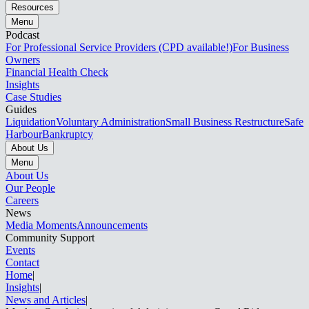
Resources
Menu
Podcast
For Professional Service Providers (CPD available!)
For Business
Owners
Financial Health Check
Insights
Case Studies
Guides
Liquidation
Voluntary Administration
Small Business Restructure
Safe
Harbour
Bankruptcy
About Us
Menu
About Us
Our People
Careers
News
Media Moments
Announcements
Community Support
Events
Contact
Home
|
Insights
|
News and Articles​​​​‌ ‍ ​‍​‍‌‍ ‌ ​‍‌‍‍‌‌‍‌ ‌‍‍‌‌‍ ‍​‍​‍​ ‍‍​‍​‍‌ ​ ‌‍​‌‌‍ ‍‌‍‍‌‌ ‌​‌ ‍‌​‍ ‍‌‍‍‌‌‍ ​‍​‍​‍ ​​‍​‍‌‍‍​‌ ​‍‌‍‌‌‌‍‌‍​‍​‍​ ‍‍​‍​‍‌‍‍​‌ ‌​‌ ‌​‌ ​​‌ ​ ​ ‍‍​‍ ​‍ ‌‍ ‌‌‍​‌‌‍​ ‌‍‍ ‌‍​‌‌ ‍‌​‍ ‌‌‍‌ ‌‍ ‌‍ ‌‍‌​‌ ‌ ‌‍‍‌‌‍ ‍​‍ ‍‌ ​ ‌‍​‌‌‍ ‍‌‍‍‌‌ ‌​‌ ‍‌​‍ ‍‌ ​ ‌ ‌​‌ ‌‌‌‍‌​‌‍‍‌‌‍ ​‍ ‌ ​ ‌ ‌​‌ ‌‌‌‍‌​‌‍‍‌‌‍ ​‍ ‌‍‍‌‌‍ ‍‌ ‌​‌‍‌‌‌‍ ‍‌ ‌​​‍ ‌‍‌‌‌‍‌​‌‍‍‌‌ ‌​​‍ ‌‍ ‌‌‍ ‌‍‌​‌‍‌‌​ ‌‌ ​​‌ ​‍‌‍‌‌‌ ​ ‌‍‌‌‌‍ ‍‌ ‌​‌‍​‌‌ ‌​‌‍‍‌‌‍ ‌‍ ‍​ ‍ ‌‍‍‌‌‍‌​​ ‌​ ‌‍​ ‌‌​ ​​‌‍‌​​ ‌‌​ ‍‌‌‍‌‍​ ‌ ​‍ ‌​ ​ ​ ​ ​ ‌‌‌‍‌​​‍ ‌​ ‌​‌‍​‍​ ‍​‌‍​ ​‍ ‌‌‍​‌​ ‍​​ ‌​​ ‌‍​‍ ‌​ ‌​​ ‌ ‌‍​‌​ ​‌‌‍‌​​ ‍​​ ​ ‌‍​‌​ ​​‌‍‌​‌‍‌‌‌‍‌‍​ ‍ ‌ ‌​‌ ‍‌‌ ​​‌‍‌‌​ ‌‌ ​​‌‍​‌‌‍‌ ‌‍‌‌​ ‍ ‌ ​​‌‍​‌‌ ‌​‌‍‍​​ ‌‌‍ ‍‌‍​‌‌‍ ‌‌‍‌‌​ ‌‍​‍‌‍​‌‌ ​ ‌‍‌‌‌‌‌‌‌ ​‍‌‍ ​​ ‌‌‍‍​‌ ‌​‌ ‌​‌ ​​‌ ​ ​‍‌‌​ ​ ‌​​‌​‍‌‌​ ​‍‌​‌‍​‍‌‌​ ​‍‌​‌‍‌‍ ‌‌‍​‌‌‍​ ‌‍‍ ‌‍​‌‌ ‍‌​‍ ‌‌‍‌ ‌‍ ‌‍ ‌‍‌​‌ ‌ ‌‍‍‌‌‍ ‍​‍ ‍‌ ​ ‌‍​‌‌‍ ‍‌‍‍‌‌ ‌​‌ ‍‌​‍ ‍‌ ​ ‌ ‌​‌ ‌‌‌‍‌​‌‍‍‌‌‍ ​‍‌‌​ ​‍‌​‌‍‌ ​ ‌ ‌​‌ ‌‌‌‍‌​‌‍‍‌‌‍ ​‍‌‍‌‍‍‌‌‍‌​​ ‌​ ‌‍​ ‌‌​ ​​‌‍‌​​ ‌‌​ ‍‌‌‍‌‍​ ‌ ​‍ ‌​ ​ ​ ​ ​ ‌‌‌‍‌​​‍ ‌​ ‌​‌‍​‍​ ‍​‌‍​ ​‍ ‌‌‍​‌​ ‍​​ ‌​​ ‌‍​‍ ‌​ ‌​​ ‌ ‌‍​‌​ ​‌‌‍‌​​ ‍​​ ​ ‌‍​‌​ ​​‌‍‌​‌‍‌‌‌‍‌‍​‍‌‍‌ ‌​‌ ‍‌‌ ​​‌‍‌‌​ ‌‌ ​​‌‍​‌‌‍‌ ‌‍‌‌​‍‌‍‌ ​​‌‍​‌‌ ‌​‌‍‍​​ ‌‌‍ ‍‌‍​‌‌‍ ‌‌‍‌‌​‍‌‍‌ ​​‌‍‌‌‌ ​‍‌ ​ ‌ ​​‌‍‌‌‌‍​ ‌ ‌​‌‍‍‌‌ ‌‍‌‍‌‌​ ‌‌ ​​‌ ‌‌‌‍​‍‌‍ ​‌‍‍‌‌ ​ ‌‍‍​‌‍‌‌‌‍‌​​‍​‍‌ ‌
|