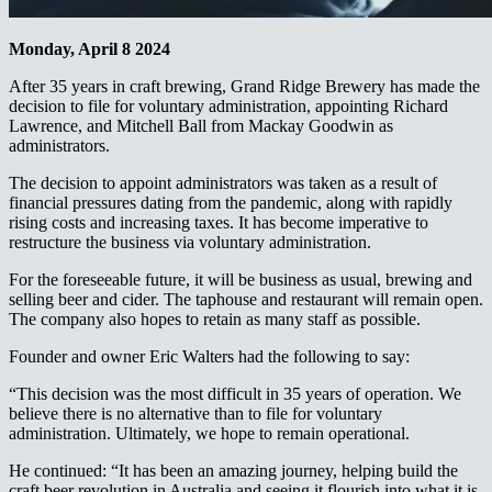
Monday, April 8 2024​​​​‌ ‍ ​‍​‍‌‍ ‌ ​‍‌‍‍‌‌‍‌ ‌‍‍‌‌‍ ‍​‍​‍​ ‍‍​‍​‍‌ ​ ‌‍​‌‌‍ ‍‌‍‍‌‌ ‌​‌ ‍‌​‍ ‍‌‍‍‌‌‍ ​‍​‍​‍ ​​‍​‍‌‍‍​‌ ​‍‌‍‌‌‌‍‌‍​‍​‍​ ‍‍​‍​‍‌‍‍​‌ ‌​‌ ‌​‌ ​​‌ ​ ​ ‍‍​‍ ​‍ ‌‍ ‌‌‍​‌‌‍​ ‌‍‍ ‌‍​‌‌ ‍‌​‍ ‌‌‍‌ ‌‍ ‌‍ ‌‍‌​‌ ‌ ‌‍‍‌‌‍ ‍​‍ ‍‌ ​ ‌‍​‌‌‍ ‍‌‍‍‌‌ ‌​‌ ‍‌​‍ ‍‌ ​ ‌ ‌​‌ ‌‌‌‍‌​‌‍‍‌‌‍ ​‍ ‌ ​ ‌ ‌​‌ ‌‌‌‍‌​‌‍‍‌‌‍ ​‍ ‌‍‍‌‌‍ ‍‌ ‌​‌‍‌‌‌‍ ‍‌ ‌​​‍ ‌‍‌‌‌‍‌​‌‍‍‌‌ ‌​​‍ ‌‍ ‌‌‍ ‌‍‌​‌‍‌‌​ ‌‌ ​​‌ ​‍‌‍‌‌‌ ​ ‌‍‌‌‌‍ ‍‌ ‌​‌‍​‌‌ ‌​‌‍‍‌‌‍ ‌‍ ‍​ ‍ ‌‍‍‌‌‍‌​​ ‌‌‍​ ‌‍‌​​ ​‍​ ‍‌​ ‍​​ ‌‌​ ‌​​ ​‌​‍ ‌​ ​​‌‍‌‍‌‍​ ​ ‌‌​‍ ‌​ ‌​‌‍‌‌‌‍​‌​ ​‍​‍ ‌​ ‍‌‌‍​‍​ ‌‌‌‍​ ​‍ ‌​ ‍‌‌‍​‍‌‍​‌​ ​​​ ​ ‌‍​‌‌‍‌‌​ ‌‌‌‍‌‍‌‍‌‍‌‍​ ​ ‍​​ ‍ ‌ ‌​‌ ‍‌‌ ​​‌‍‌‌​ ‌‌ ​​‌‍ ‌ ​ ‌ ‌​​ ‍ ‌ ​​‌‍​‌‌ ‌​‌‍‍​​ ‌‌‍​ ‌‍ ‌‍ ‍‌ ‌​‌‍‌‌‌‍ ‍‌ ‌​​‍‌‌​ ‌‌‌​​‍‌‌ ‌‍‍ ‌‍‌‌‌ ‍‌​‍‌‌​ ​ ‌​‌​​‍‌‌​ ​ ‌​‌​​‍‌‌​ ​‍​ ​‍​ ‌ ​ ‌ ​ ‍​​ ‍‌​ ​‌​ ​‍​ ‍​‌‍‌​​ ‍​‌‍​‌‌‍‌‌​ ‌ ​‍‌‌​ ​‍​ ​‍​‍‌‌​ ‌‌‌​‌​​‍ ‍‌‍​ ‌‍‍​‌‍‍‌‌‍ ​‌‍‌​‌ ​‍‌‍‌‌‌‍ ‍​‍‌‌​ ‌‌‌​​‍‌‌ ‌‍‍ ‌‍‌‌‌ ‍‌​‍‌‌​ ​ ‌​‌​​‍‌‌​ ​ ‌​‌​​‍‌‌​ ​‍​ ​‍​ ‌‌​ ‌​​ ‌‌​ ​‌‌‍​‌‌‍‌​​ ​​​ ​‌‌‍‌​​ ​ ‌‍‌​‌‍​‍​‍‌‌​ ​‍​ ​‍​‍‌‌​ ‌‌‌​‌​​‍ ‍‌ ‌​‌‍‌‌‌ ‍​‌ ‌​​ ‌‍​‍‌‍​‌‌ ​ ‌‍‌‌‌‌‌‌‌ ​‍‌‍ ​​ ‌‌‍‍​‌ ‌​‌ ‌​‌ ​​‌ ​ ​‍‌‌​ ​ ‌​​‌​‍‌‌​ ​‍‌​‌‍​‍‌‌​ ​‍‌​‌‍‌‍ ‌‌‍​‌‌‍​ ‌‍‍ ‌‍​‌‌ ‍‌​‍ ‌‌‍‌ ‌‍ ‌‍ ‌‍‌​‌ ‌ ‌‍‍‌‌‍ ‍​‍ ‍‌ ​ ‌‍​‌‌‍ ‍‌‍‍‌‌ ‌​‌ ‍‌​‍ ‍‌ ​ ‌ ‌​‌ ‌‌‌‍‌​‌‍‍‌‌‍ ​‍‌‌​ ​‍‌​‌‍‌ ​ ‌ ‌​‌ ‌‌‌‍‌​‌‍‍‌‌‍ ​‍‌‍‌‍‍‌‌‍‌​​ ‌‌‍​ ‌‍‌​​ ​‍​ ‍‌​ ‍​​ ‌‌​ ‌​​ ​‌​‍ ‌​ ​​‌‍‌‍‌‍​ ​ ‌‌​‍ ‌​ ‌​‌‍‌‌‌‍​‌​ ​‍​‍ ‌​ ‍‌‌‍​‍​ ‌‌‌‍​ ​‍ ‌​ ‍‌‌‍​‍‌‍​‌​ ​​​ ​ ‌‍​‌‌‍‌‌​ ‌‌‌‍‌‍‌‍‌‍‌‍​ ​ ‍​​‍‌‍‌ ‌​‌ ‍‌‌ ​​‌‍‌‌​ ‌‌ ​​‌‍ ‌ ​ ‌ ‌​​‍‌‍‌ ​​‌‍​‌‌ ‌​‌‍‍​​ ‌‌‍​ ‌‍ ‌‍ ‍‌ ‌​‌‍‌‌‌‍ ‍‌ ‌​​‍‌‌​ ‌‌‌​​‍‌‌ ‌‍‍ ‌‍‌‌‌ ‍‌​‍‌‌​ ​ ‌​‌​​‍‌‌​ ​ ‌​‌​​‍‌‌​ ​‍​ ​‍​ ‌ ​ ‌ ​ ‍​​ ‍‌​ ​‌​ ​‍​ ‍​‌‍‌​​ ‍​‌‍​‌‌‍‌‌​ ‌ ​‍‌‌​ ​‍​ ​‍​‍‌‌​ ‌‌‌​‌​​‍ ‍‌‍​ ‌‍‍​‌‍‍‌‌‍ ​‌‍‌​‌ ​‍‌‍‌‌‌‍ ‍​‍‌‌​ ‌‌‌​​‍‌‌ ‌‍‍ ‌‍‌‌‌ ‍‌​‍‌‌​ ​ ‌​‌​​‍‌‌​ ​ ‌​‌​​‍‌‌​ ​‍​ ​‍​ ‌‌​ ‌​​ ‌‌​ ​‌‌‍​‌‌‍‌​​ ​​​ ​‌‌‍‌​​ ​ ‌‍‌​‌‍​‍​‍‌‌​ ​‍​ ​‍​‍‌‌​ ‌‌‌​‌​​‍ ‍‌ ‌​‌‍‌‌‌ ‍​‌ ‌​​‍‌‍‌ ​​‌‍‌‌‌ ​‍‌ ​ ‌ ​​‌‍‌‌‌‍​ ‌ ‌​‌‍‍‌‌ ‌‍‌‍‌‌​ ‌‌ ​​‌ ‌‌‌‍​‍‌‍ ​‌‍‍‌‌ ​ ‌‍‍​‌‍‌‌‌‍‌​​‍​‍‌ ‌
After 35 years in craft brewing, Grand Ridge Brewery has made the
decision to file for voluntary administration, appointing Richard
Lawrence, and Mitchell Ball from Mackay Goodwin as
administrators.​​​​‌ ‍ ​‍​‍‌‍ ‌ ​‍‌‍‍‌‌‍‌ ‌‍‍‌‌‍ ‍​‍​‍​ ‍‍​‍​‍‌ ​ ‌‍​‌‌‍ ‍‌‍‍‌‌ ‌​‌ ‍‌​‍ ‍‌‍‍‌‌‍ ​‍​‍​‍ ​​‍​‍‌‍‍​‌ ​‍‌‍‌‌‌‍‌‍​‍​‍​ ‍‍​‍​‍‌‍‍​‌ ‌​‌ ‌​‌ ​​‌ ​ ​ ‍‍​‍ ​‍ ‌‍ ‌‌‍​‌‌‍​ ‌‍‍ ‌‍​‌‌ ‍‌​‍ ‌‌‍‌ ‌‍ ‌‍ ‌‍‌​‌ ‌ ‌‍‍‌‌‍ ‍​‍ ‍‌ ​ ‌‍​‌‌‍ ‍‌‍‍‌‌ ‌​‌ ‍‌​‍ ‍‌ ​ ‌ ‌​‌ ‌‌‌‍‌​‌‍‍‌‌‍ ​‍ ‌ ​ ‌ ‌​‌ ‌‌‌‍‌​‌‍‍‌‌‍ ​‍ ‌‍‍‌‌‍ ‍‌ ‌​‌‍‌‌‌‍ ‍‌ ‌​​‍ ‌‍‌‌‌‍‌​‌‍‍‌‌ ‌​​‍ ‌‍ ‌‌‍ ‌‍‌​‌‍‌‌​ ‌‌ ​​‌ ​‍‌‍‌‌‌ ​ ‌‍‌‌‌‍ ‍‌ ‌​‌‍​‌‌ ‌​‌‍‍‌‌‍ ‌‍ ‍​ ‍ ‌‍‍‌‌‍‌​​ ‌‌‍​ ‌‍‌​​ ​‍​ ‍‌​ ‍​​ ‌‌​ ‌​​ ​‌​‍ ‌​ ​​‌‍‌‍‌‍​ ​ ‌‌​‍ ‌​ ‌​‌‍‌‌‌‍​‌​ ​‍​‍ ‌​ ‍‌‌‍​‍​ ‌‌‌‍​ ​‍ ‌​ ‍‌‌‍​‍‌‍​‌​ ​​​ ​ ‌‍​‌‌‍‌‌​ ‌‌‌‍‌‍‌‍‌‍‌‍​ ​ ‍​​ ‍ ‌ ‌​‌ ‍‌‌ ​​‌‍‌‌​ ‌‌ ​​‌‍ ‌ ​ ‌ ‌​​ ‍ ‌ ​​‌‍​‌‌ ‌​‌‍‍​​ ‌‌‍​ ‌‍ ‌‍ ‍‌ ‌​‌‍‌‌‌‍ ‍‌ ‌​​‍‌‌​ ‌‌‌​​‍‌‌ ‌‍‍ ‌‍‌‌‌ ‍‌​‍‌‌​ ​ ‌​‌​​‍‌‌​ ​ ‌​‌​​‍‌‌​ ​‍​ ​‍‌‍‌​​ ‍‌​ ‍‌​ ​‍‌‍‌‍‌‍‌‌​ ‍‌‌‍​ ‌‍​ ​ ‌‍​ ‌‌‌‍‌‌​‍‌‌​ ​‍​ ​‍​‍‌‌​ ‌‌‌​‌​​‍ ‍‌‍​ ‌‍‍​‌‍‍‌‌‍ ​‌‍‌​‌ ​‍‌‍‌‌‌‍ ‍​‍‌‌​ ‌‌‌​​‍‌‌ ‌‍‍ ‌‍‌‌‌ ‍‌​‍‌‌​ ​ ‌​‌​​‍‌‌​ ​ ‌​‌​​‍‌‌​ ​‍​ ​‍‌‍​ ‌‍‌‍​ ‌​​ ‌ ‌‍‌‍​ ‍‌​ ​ ​ ‌ ​ ‌‌​ ‍​‌‍​‍‌‍​‌​‍‌‌​ ​‍​ ​‍​‍‌‌​ ‌‌‌​‌​​‍ ‍‌ ‌​‌‍‌‌‌ ‍​‌ ‌​​ ‌‍​‍‌‍​‌‌ ​ ‌‍‌‌‌‌‌‌‌ ​‍‌‍ ​​ ‌‌‍‍​‌ ‌​‌ ‌​‌ ​​‌ ​ ​‍‌‌​ ​ ‌​​‌​‍‌‌​ ​‍‌​‌‍​‍‌‌​ ​‍‌​‌‍‌‍ ‌‌‍​‌‌‍​ ‌‍‍ ‌‍​‌‌ ‍‌​‍ ‌‌‍‌ ‌‍ ‌‍ ‌‍‌​‌ ‌ ‌‍‍‌‌‍ ‍​‍ ‍‌ ​ ‌‍​‌‌‍ ‍‌‍‍‌‌ ‌​‌ ‍‌​‍ ‍‌ ​ ‌ ‌​‌ ‌‌‌‍‌​‌‍‍‌‌‍ ​‍‌‌​ ​‍‌​‌‍‌ ​ ‌ ‌​‌ ‌‌‌‍‌​‌‍‍‌‌‍ ​‍‌‍‌‍‍‌‌‍‌​​ ‌‌‍​ ‌‍‌​​ ​‍​ ‍‌​ ‍​​ ‌‌​ ‌​​ ​‌​‍ ‌​ ​​‌‍‌‍‌‍​ ​ ‌‌​‍ ‌​ ‌​‌‍‌‌‌‍​‌​ ​‍​‍ ‌​ ‍‌‌‍​‍​ ‌‌‌‍​ ​‍ ‌​ ‍‌‌‍​‍‌‍​‌​ ​​​ ​ ‌‍​‌‌‍‌‌​ ‌‌‌‍‌‍‌‍‌‍‌‍​ ​ ‍​​‍‌‍‌ ‌​‌ ‍‌‌ ​​‌‍‌‌​ ‌‌ ​​‌‍ ‌ ​ ‌ ‌​​‍‌‍‌ ​​‌‍​‌‌ ‌​‌‍‍​​ ‌‌‍​ ‌‍ ‌‍ ‍‌ ‌​‌‍‌‌‌‍ ‍‌ ‌​​‍‌‌​ ‌‌‌​​‍‌‌ ‌‍‍ ‌‍‌‌‌ ‍‌​‍‌‌​ ​ ‌​‌​​‍‌‌​ ​ ‌​‌​​‍‌‌​ ​‍​ ​‍‌‍‌​​ ‍‌​ ‍‌​ ​‍‌‍‌‍‌‍‌‌​ ‍‌‌‍​ ‌‍​ ​ ‌‍​ ‌‌‌‍‌‌​‍‌‌​ ​‍​ ​‍​‍‌‌​ ‌‌‌​‌​​‍ ‍‌‍​ ‌‍‍​‌‍‍‌‌‍ ​‌‍‌​‌ ​‍‌‍‌‌‌‍ ‍​‍‌‌​ ‌‌‌​​‍‌‌ ‌‍‍ ‌‍‌‌‌ ‍‌​‍‌‌​ ​ ‌​‌​​‍‌‌​ ​ ‌​‌​​‍‌‌​ ​‍​ ​‍‌‍​ ‌‍‌‍​ ‌​​ ‌ ‌‍‌‍​ ‍‌​ ​ ​ ‌ ​ ‌‌​ ‍​‌‍​‍‌‍​‌​‍‌‌​ ​‍​ ​‍​‍‌‌​ ‌‌‌​‌​​‍ ‍‌ ‌​‌‍‌‌‌ ‍​‌ ‌​​‍‌‍‌ ​​‌‍‌‌‌ ​‍‌ ​ ‌ ​​‌‍‌‌‌‍​ ‌ ‌​‌‍‍‌‌ ‌‍‌‍‌‌​ ‌‌ ​​‌ ‌‌‌‍​‍‌‍ ​‌‍‍‌‌ ​ ‌‍‍​‌‍‌‌‌‍‌​​‍​‍‌ ‌
The decision to appoint administrators was taken as a result of
financial pressures dating from the pandemic, along with rapidly
rising costs and increasing taxes. It has become imperative to
restructure the business via voluntary administration.​​​​‌ ‍ ​‍​‍‌‍ ‌ ​‍‌‍‍‌‌‍‌ ‌‍‍‌‌‍ ‍​‍​‍​ ‍‍​‍​‍‌ ​ ‌‍​‌‌‍ ‍‌‍‍‌‌ ‌​‌ ‍‌​‍ ‍‌‍‍‌‌‍ ​‍​‍​‍ ​​‍​‍‌‍‍​‌ ​‍‌‍‌‌‌‍‌‍​‍​‍​ ‍‍​‍​‍‌‍‍​‌ ‌​‌ ‌​‌ ​​‌ ​ ​ ‍‍​‍ ​‍ ‌‍ ‌‌‍​‌‌‍​ ‌‍‍ ‌‍​‌‌ ‍‌​‍ ‌‌‍‌ ‌‍ ‌‍ ‌‍‌​‌ ‌ ‌‍‍‌‌‍ ‍​‍ ‍‌ ​ ‌‍​‌‌‍ ‍‌‍‍‌‌ ‌​‌ ‍‌​‍ ‍‌ ​ ‌ ‌​‌ ‌‌‌‍‌​‌‍‍‌‌‍ ​‍ ‌ ​ ‌ ‌​‌ ‌‌‌‍‌​‌‍‍‌‌‍ ​‍ ‌‍‍‌‌‍ ‍‌ ‌​‌‍‌‌‌‍ ‍‌ ‌​​‍ ‌‍‌‌‌‍‌​‌‍‍‌‌ ‌​​‍ ‌‍ ‌‌‍ ‌‍‌​‌‍‌‌​ ‌‌ ​​‌ ​‍‌‍‌‌‌ ​ ‌‍‌‌‌‍ ‍‌ ‌​‌‍​‌‌ ‌​‌‍‍‌‌‍ ‌‍ ‍​ ‍ ‌‍‍‌‌‍‌​​ ‌‌‍​ ‌‍‌​​ ​‍​ ‍‌​ ‍​​ ‌‌​ ‌​​ ​‌​‍ ‌​ ​​‌‍‌‍‌‍​ ​ ‌‌​‍ ‌​ ‌​‌‍‌‌‌‍​‌​ ​‍​‍ ‌​ ‍‌‌‍​‍​ ‌‌‌‍​ ​‍ ‌​ ‍‌‌‍​‍‌‍​‌​ ​​​ ​ ‌‍​‌‌‍‌‌​ ‌‌‌‍‌‍‌‍‌‍‌‍​ ​ ‍​​ ‍ ‌ ‌​‌ ‍‌‌ ​​‌‍‌‌​ ‌‌ ​​‌‍ ‌ ​ ‌ ‌​​ ‍ ‌ ​​‌‍​‌‌ ‌​‌‍‍​​ ‌‌‍​ ‌‍ ‌‍ ‍‌ ‌​‌‍‌‌‌‍ ‍‌ ‌​​‍‌‌​ ‌‌‌​​‍‌‌ ‌‍‍ ‌‍‌‌‌ ‍‌​‍‌‌​ ​ ‌​‌​​‍‌‌​ ​ ‌​‌​​‍‌‌​ ​‍​ ​‍​ ‌‌​ ​ ​ ‌​‌‍​‌​ ​‍‌‍‌‍​ ‍‌​ ​‌​ ‍‌‌‍‌‍​ ‌‌​ ​​​‍‌‌​ ​‍​ ​‍​‍‌‌​ ‌‌‌​‌​​‍ ‍‌‍​ ‌‍‍​‌‍‍‌‌‍ ​‌‍‌​‌ ​‍‌‍‌‌‌‍ ‍​‍‌‌​ ‌‌‌​​‍‌‌ ‌‍‍ ‌‍‌‌‌ ‍‌​‍‌‌​ ​ ‌​‌​​‍‌‌​ ​ ‌​‌​​‍‌‌​ ​‍​ ​‍‌‍​‌​ ​‍​ ​‌​ ​‍‌‍​ ‌‍​ ​ ​ ​ ‍‌​ ‍‌‌‍​‍‌‍‌‍‌‍‌​​‍‌‌​ ​‍​ ​‍​‍‌‌​ ‌‌‌​‌​​‍ ‍‌ ‌​‌‍‌‌‌ ‍​‌ ‌​​ ‌‍​‍‌‍​‌‌ ​ ‌‍‌‌‌‌‌‌‌ ​‍‌‍ ​​ ‌‌‍‍​‌ ‌​‌ ‌​‌ ​​‌ ​ ​‍‌‌​ ​ ‌​​‌​‍‌‌​ ​‍‌​‌‍​‍‌‌​ ​‍‌​‌‍‌‍ ‌‌‍​‌‌‍​ ‌‍‍ ‌‍​‌‌ ‍‌​‍ ‌‌‍‌ ‌‍ ‌‍ ‌‍‌​‌ ‌ ‌‍‍‌‌‍ ‍​‍ ‍‌ ​ ‌‍​‌‌‍ ‍‌‍‍‌‌ ‌​‌ ‍‌​‍ ‍‌ ​ ‌ ‌​‌ ‌‌‌‍‌​‌‍‍‌‌‍ ​‍‌‌​ ​‍‌​‌‍‌ ​ ‌ ‌​‌ ‌‌‌‍‌​‌‍‍‌‌‍ ​‍‌‍‌‍‍‌‌‍‌​​ ‌‌‍​ ‌‍‌​​ ​‍​ ‍‌​ ‍​​ ‌‌​ ‌​​ ​‌​‍ ‌​ ​​‌‍‌‍‌‍​ ​ ‌‌​‍ ‌​ ‌​‌‍‌‌‌‍​‌​ ​‍​‍ ‌​ ‍‌‌‍​‍​ ‌‌‌‍​ ​‍ ‌​ ‍‌‌‍​‍‌‍​‌​ ​​​ ​ ‌‍​‌‌‍‌‌​ ‌‌‌‍‌‍‌‍‌‍‌‍​ ​ ‍​​‍‌‍‌ ‌​‌ ‍‌‌ ​​‌‍‌‌​ ‌‌ ​​‌‍ ‌ ​ ‌ ‌​​‍‌‍‌ ​​‌‍​‌‌ ‌​‌‍‍​​ ‌‌‍​ ‌‍ ‌‍ ‍‌ ‌​‌‍‌‌‌‍ ‍‌ ‌​​‍‌‌​ ‌‌‌​​‍‌‌ ‌‍‍ ‌‍‌‌‌ ‍‌​‍‌‌​ ​ ‌​‌​​‍‌‌​ ​ ‌​‌​​‍‌‌​ ​‍​ ​‍​ ‌‌​ ​ ​ ‌​‌‍​‌​ ​‍‌‍‌‍​ ‍‌​ ​‌​ ‍‌‌‍‌‍​ ‌‌​ ​​​‍‌‌​ ​‍​ ​‍​‍‌‌​ ‌‌‌​‌​​‍ ‍‌‍​ ‌‍‍​‌‍‍‌‌‍ ​‌‍‌​‌ ​‍‌‍‌‌‌‍ ‍​‍‌‌​ ‌‌‌​​‍‌‌ ‌‍‍ ‌‍‌‌‌ ‍‌​‍‌‌​ ​ ‌​‌​​‍‌‌​ ​ ‌​‌​​‍‌‌​ ​‍​ ​‍‌‍​‌​ ​‍​ ​‌​ ​‍‌‍​ ‌‍​ ​ ​ ​ ‍‌​ ‍‌‌‍​‍‌‍‌‍‌‍‌​​‍‌‌​ ​‍​ ​‍​‍‌‌​ ‌‌‌​‌​​‍ ‍‌ ‌​‌‍‌‌‌ ‍​‌ ‌​​‍‌‍‌ ​​‌‍‌‌‌ ​‍‌ ​ ‌ ​​‌‍‌‌‌‍​ ‌ ‌​‌‍‍‌‌ ‌‍‌‍‌‌​ ‌‌ ​​‌ ‌‌‌‍​‍‌‍ ​‌‍‍‌‌ ​ ‌‍‍​‌‍‌‌‌‍‌​​‍​‍‌ ‌
For the foreseeable future, it will be business as usual, brewing and
selling beer and cider. The taphouse and restaurant will remain open.
The company also hopes to retain as many staff as possible.​​​​‌ ‍ ​‍​‍‌‍ ‌ ​‍‌‍‍‌‌‍‌ ‌‍‍‌‌‍ ‍​‍​‍​ ‍‍​‍​‍‌ ​ ‌‍​‌‌‍ ‍‌‍‍‌‌ ‌​‌ ‍‌​‍ ‍‌‍‍‌‌‍ ​‍​‍​‍ ​​‍​‍‌‍‍​‌ ​‍‌‍‌‌‌‍‌‍​‍​‍​ ‍‍​‍​‍‌‍‍​‌ ‌​‌ ‌​‌ ​​‌ ​ ​ ‍‍​‍ ​‍ ‌‍ ‌‌‍​‌‌‍​ ‌‍‍ ‌‍​‌‌ ‍‌​‍ ‌‌‍‌ ‌‍ ‌‍ ‌‍‌​‌ ‌ ‌‍‍‌‌‍ ‍​‍ ‍‌ ​ ‌‍​‌‌‍ ‍‌‍‍‌‌ ‌​‌ ‍‌​‍ ‍‌ ​ ‌ ‌​‌ ‌‌‌‍‌​‌‍‍‌‌‍ ​‍ ‌ ​ ‌ ‌​‌ ‌‌‌‍‌​‌‍‍‌‌‍ ​‍ ‌‍‍‌‌‍ ‍‌ ‌​‌‍‌‌‌‍ ‍‌ ‌​​‍ ‌‍‌‌‌‍‌​‌‍‍‌‌ ‌​​‍ ‌‍ ‌‌‍ ‌‍‌​‌‍‌‌​ ‌‌ ​​‌ ​‍‌‍‌‌‌ ​ ‌‍‌‌‌‍ ‍‌ ‌​‌‍​‌‌ ‌​‌‍‍‌‌‍ ‌‍ ‍​ ‍ ‌‍‍‌‌‍‌​​ ‌‌‍​ ‌‍‌​​ ​‍​ ‍‌​ ‍​​ ‌‌​ ‌​​ ​‌​‍ ‌​ ​​‌‍‌‍‌‍​ ​ ‌‌​‍ ‌​ ‌​‌‍‌‌‌‍​‌​ ​‍​‍ ‌​ ‍‌‌‍​‍​ ‌‌‌‍​ ​‍ ‌​ ‍‌‌‍​‍‌‍​‌​ ​​​ ​ ‌‍​‌‌‍‌‌​ ‌‌‌‍‌‍‌‍‌‍‌‍​ ​ ‍​​ ‍ ‌ ‌​‌ ‍‌‌ ​​‌‍‌‌​ ‌‌ ​​‌‍ ‌ ​ ‌ ‌​​ ‍ ‌ ​​‌‍​‌‌ ‌​‌‍‍​​ ‌‌‍​ ‌‍ ‌‍ ‍‌ ‌​‌‍‌‌‌‍ ‍‌ ‌​​‍‌‌​ ‌‌‌​​‍‌‌ ‌‍‍ ‌‍‌‌‌ ‍‌​‍‌‌​ ​ ‌​‌​​‍‌‌​ ​ ‌​‌​​‍‌‌​ ​‍​ ​‍‌‍​ ‌‍​‍​ ​ ​ ‌‌​ ‌‌​ ‍‌​ ​​‌‍‌‍‌‍‌​‌‍​ ​ ​ ‌‍‌‌​‍‌‌​ ​‍​ ​‍​‍‌‌​ ‌‌‌​‌​​‍ ‍‌‍​ ‌‍‍​‌‍‍‌‌‍ ​‌‍‌​‌ ​‍‌‍‌‌‌‍ ‍​‍‌‌​ ‌‌‌​​‍‌‌ ‌‍‍ ‌‍‌‌‌ ‍‌​‍‌‌​ ​ ‌​‌​​‍‌‌​ ​ ‌​‌​​‍‌‌​ ​‍​ ​‍​ ​​​ ​ ​ ​ ‌‍‌​‌‍​ ‌‍​‍​ ​​​ ‌ ​ ‌​‌‍​‌‌‍​ ​ ​​​‍‌‌​ ​‍​ ​‍​‍‌‌​ ‌‌‌​‌​​‍ ‍‌ ‌​‌‍‌‌‌ ‍​‌ ‌​​ ‌‍​‍‌‍​‌‌ ​ ‌‍‌‌‌‌‌‌‌ ​‍‌‍ ​​ ‌‌‍‍​‌ ‌​‌ ‌​‌ ​​‌ ​ ​‍‌‌​ ​ ‌​​‌​‍‌‌​ ​‍‌​‌‍​‍‌‌​ ​‍‌​‌‍‌‍ ‌‌‍​‌‌‍​ ‌‍‍ ‌‍​‌‌ ‍‌​‍ ‌‌‍‌ ‌‍ ‌‍ ‌‍‌​‌ ‌ ‌‍‍‌‌‍ ‍​‍ ‍‌ ​ ‌‍​‌‌‍ ‍‌‍‍‌‌ ‌​‌ ‍‌​‍ ‍‌ ​ ‌ ‌​‌ ‌‌‌‍‌​‌‍‍‌‌‍ ​‍‌‌​ ​‍‌​‌‍‌ ​ ‌ ‌​‌ ‌‌‌‍‌​‌‍‍‌‌‍ ​‍‌‍‌‍‍‌‌‍‌​​ ‌‌‍​ ‌‍‌​​ ​‍​ ‍‌​ ‍​​ ‌‌​ ‌​​ ​‌​‍ ‌​ ​​‌‍‌‍‌‍​ ​ ‌‌​‍ ‌​ ‌​‌‍‌‌‌‍​‌​ ​‍​‍ ‌​ ‍‌‌‍​‍​ ‌‌‌‍​ ​‍ ‌​ ‍‌‌‍​‍‌‍​‌​ ​​​ ​ ‌‍​‌‌‍‌‌​ ‌‌‌‍‌‍‌‍‌‍‌‍​ ​ ‍​​‍‌‍‌ ‌​‌ ‍‌‌ ​​‌‍‌‌​ ‌‌ ​​‌‍ ‌ ​ ‌ ‌​​‍‌‍‌ ​​‌‍​‌‌ ‌​‌‍‍​​ ‌‌‍​ ‌‍ ‌‍ ‍‌ ‌​‌‍‌‌‌‍ ‍‌ ‌​​‍‌‌​ ‌‌‌​​‍‌‌ ‌‍‍ ‌‍‌‌‌ ‍‌​‍‌‌​ ​ ‌​‌​​‍‌‌​ ​ ‌​‌​​‍‌‌​ ​‍​ ​‍‌‍​ ‌‍​‍​ ​ ​ ‌‌​ ‌‌​ ‍‌​ ​​‌‍‌‍‌‍‌​‌‍​ ​ ​ ‌‍‌‌​‍‌‌​ ​‍​ ​‍​‍‌‌​ ‌‌‌​‌​​‍ ‍‌‍​ ‌‍‍​‌‍‍‌‌‍ ​‌‍‌​‌ ​‍‌‍‌‌‌‍ ‍​‍‌‌​ ‌‌‌​​‍‌‌ ‌‍‍ ‌‍‌‌‌ ‍‌​‍‌‌​ ​ ‌​‌​​‍‌‌​ ​ ‌​‌​​‍‌‌​ ​‍​ ​‍​ ​​​ ​ ​ ​ ‌‍‌​‌‍​ ‌‍​‍​ ​​​ ‌ ​ ‌​‌‍​‌‌‍​ ​ ​​​‍‌‌​ ​‍​ ​‍​‍‌‌​ ‌‌‌​‌​​‍ ‍‌ ‌​‌‍‌‌‌ ‍​‌ ‌​​‍‌‍‌ ​​‌‍‌‌‌ ​‍‌ ​ ‌ ​​‌‍‌‌‌‍​ ‌ ‌​‌‍‍‌‌ ‌‍‌‍‌‌​ ‌‌ ​​‌ ‌‌‌‍​‍‌‍ ​‌‍‍‌‌ ​ ‌‍‍​‌‍‌‌‌‍‌​​‍​‍‌ ‌
Founder and owner Eric Walters had the following to say:​​​​‌ ‍ ​‍​‍‌‍ ‌ ​‍‌‍‍‌‌‍‌ ‌‍‍‌‌‍ ‍​‍​‍​ ‍‍​‍​‍‌ ​ ‌‍​‌‌‍ ‍‌‍‍‌‌ ‌​‌ ‍‌​‍ ‍‌‍‍‌‌‍ ​‍​‍​‍ ​​‍​‍‌‍‍​‌ ​‍‌‍‌‌‌‍‌‍​‍​‍​ ‍‍​‍​‍‌‍‍​‌ ‌​‌ ‌​‌ ​​‌ ​ ​ ‍‍​‍ ​‍ ‌‍ ‌‌‍​‌‌‍​ ‌‍‍ ‌‍​‌‌ ‍‌​‍ ‌‌‍‌ ‌‍ ‌‍ ‌‍‌​‌ ‌ ‌‍‍‌‌‍ ‍​‍ ‍‌ ​ ‌‍​‌‌‍ ‍‌‍‍‌‌ ‌​‌ ‍‌​‍ ‍‌ ​ ‌ ‌​‌ ‌‌‌‍‌​‌‍‍‌‌‍ ​‍ ‌ ​ ‌ ‌​‌ ‌‌‌‍‌​‌‍‍‌‌‍ ​‍ ‌‍‍‌‌‍ ‍‌ ‌​‌‍‌‌‌‍ ‍‌ ‌​​‍ ‌‍‌‌‌‍‌​‌‍‍‌‌ ‌​​‍ ‌‍ ‌‌‍ ‌‍‌​‌‍‌‌​ ‌‌ ​​‌ ​‍‌‍‌‌‌ ​ ‌‍‌‌‌‍ ‍‌ ‌​‌‍​‌‌ ‌​‌‍‍‌‌‍ ‌‍ ‍​ ‍ ‌‍‍‌‌‍‌​​ ‌‌‍​ ‌‍‌​​ ​‍​ ‍‌​ ‍​​ ‌‌​ ‌​​ ​‌​‍ ‌​ ​​‌‍‌‍‌‍​ ​ ‌‌​‍ ‌​ ‌​‌‍‌‌‌‍​‌​ ​‍​‍ ‌​ ‍‌‌‍​‍​ ‌‌‌‍​ ​‍ ‌​ ‍‌‌‍​‍‌‍​‌​ ​​​ ​ ‌‍​‌‌‍‌‌​ ‌‌‌‍‌‍‌‍‌‍‌‍​ ​ ‍​​ ‍ ‌ ‌​‌ ‍‌‌ ​​‌‍‌‌​ ‌‌ ​​‌‍ ‌ ​ ‌ ‌​​ ‍ ‌ ​​‌‍​‌‌ ‌​‌‍‍​​ ‌‌‍​ ‌‍ ‌‍ ‍‌ ‌​‌‍‌‌‌‍ ‍‌ ‌​​‍‌‌​ ‌‌‌​​‍‌‌ ‌‍‍ ‌‍‌‌‌ ‍‌​‍‌‌​ ​ ‌​‌​​‍‌‌​ ​ ‌​‌​​‍‌‌​ ​‍​ ​‍​ ​ ​ ​‍‌‍​ ​ ​​​ ​‍​ ‌‍​ ​‌​ ‍‌​ ‍​​ ‌‍​ ​‍‌‍​‌​‍‌‌​ ​‍​ ​‍​‍‌‌​ ‌‌‌​‌​​‍ ‍‌‍​ ‌‍‍​‌‍‍‌‌‍ ​‌‍‌​‌ ​‍‌‍‌‌‌‍ ‍​‍‌‌​ ‌‌‌​​‍‌‌ ‌‍‍ ‌‍‌‌‌ ‍‌​‍‌‌​ ​ ‌​‌​​‍‌‌​ ​ ‌​‌​​‍‌‌​ ​‍​ ​‍​ ​‌‌‍‌‍‌‍​‌​ ‌‌​ ‌‍​ ​‍‌‍‌‌​ ​‍​ ‍​​ ‌​‌‍​‍​ ​‍​‍‌‌​ ​‍​ ​‍​‍‌‌​ ‌‌‌​‌​​‍ ‍‌ ‌​‌‍‌‌‌ ‍​‌ ‌​​ ‌‍​‍‌‍​‌‌ ​ ‌‍‌‌‌‌‌‌‌ ​‍‌‍ ​​ ‌‌‍‍​‌ ‌​‌ ‌​‌ ​​‌ ​ ​‍‌‌​ ​ ‌​​‌​‍‌‌​ ​‍‌​‌‍​‍‌‌​ ​‍‌​‌‍‌‍ ‌‌‍​‌‌‍​ ‌‍‍ ‌‍​‌‌ ‍‌​‍ ‌‌‍‌ ‌‍ ‌‍ ‌‍‌​‌ ‌ ‌‍‍‌‌‍ ‍​‍ ‍‌ ​ ‌‍​‌‌‍ ‍‌‍‍‌‌ ‌​‌ ‍‌​‍ ‍‌ ​ ‌ ‌​‌ ‌‌‌‍‌​‌‍‍‌‌‍ ​‍‌‌​ ​‍‌​‌‍‌ ​ ‌ ‌​‌ ‌‌‌‍‌​‌‍‍‌‌‍ ​‍‌‍‌‍‍‌‌‍‌​​ ‌‌‍​ ‌‍‌​​ ​‍​ ‍‌​ ‍​​ ‌‌​ ‌​​ ​‌​‍ ‌​ ​​‌‍‌‍‌‍​ ​ ‌‌​‍ ‌​ ‌​‌‍‌‌‌‍​‌​ ​‍​‍ ‌​ ‍‌‌‍​‍​ ‌‌‌‍​ ​‍ ‌​ ‍‌‌‍​‍‌‍​‌​ ​​​ ​ ‌‍​‌‌‍‌‌​ ‌‌‌‍‌‍‌‍‌‍‌‍​ ​ ‍​​‍‌‍‌ ‌​‌ ‍‌‌ ​​‌‍‌‌​ ‌‌ ​​‌‍ ‌ ​ ‌ ‌​​‍‌‍‌ ​​‌‍​‌‌ ‌​‌‍‍​​ ‌‌‍​ ‌‍ ‌‍ ‍‌ ‌​‌‍‌‌‌‍ ‍‌ ‌​​‍‌‌​ ‌‌‌​​‍‌‌ ‌‍‍ ‌‍‌‌‌ ‍‌​‍‌‌​ ​ ‌​‌​​‍‌‌​ ​ ‌​‌​​‍‌‌​ ​‍​ ​‍​ ​ ​ ​‍‌‍​ ​ ​​​ ​‍​ ‌‍​ ​‌​ ‍‌​ ‍​​ ‌‍​ ​‍‌‍​‌​‍‌‌​ ​‍​ ​‍​‍‌‌​ ‌‌‌​‌​​‍ ‍‌‍​ ‌‍‍​‌‍‍‌‌‍ ​‌‍‌​‌ ​‍‌‍‌‌‌‍ ‍​‍‌‌​ ‌‌‌​​‍‌‌ ‌‍‍ ‌‍‌‌‌ ‍‌​‍‌‌​ ​ ‌​‌​​‍‌‌​ ​ ‌​‌​​‍‌‌​ ​‍​ ​‍​ ​‌‌‍‌‍‌‍​‌​ ‌‌​ ‌‍​ ​‍‌‍‌‌​ ​‍​ ‍​​ ‌​‌‍​‍​ ​‍​‍‌‌​ ​‍​ ​‍​‍‌‌​ ‌‌‌​‌​​‍ ‍‌ ‌​‌‍‌‌‌ ‍​‌ ‌​​‍‌‍‌ ​​‌‍‌‌‌ ​‍‌ ​ ‌ ​​‌‍‌‌‌‍​ ‌ ‌​‌‍‍‌‌ ‌‍‌‍‌‌​ ‌‌ ​​‌ ‌‌‌‍​‍‌‍ ​‌‍‍‌‌ ​ ‌‍‍​‌‍‌‌‌‍‌​​‍​‍‌ ‌
“This decision was the most difficult in 35 years of operation. We
believe there is no alternative than to file for voluntary
administration. Ultimately, we hope to remain operational.​​​​‌ ‍ ​‍​‍‌‍ ‌ ​‍‌‍‍‌‌‍‌ ‌‍‍‌‌‍ ‍​‍​‍​ ‍‍​‍​‍‌ ​ ‌‍​‌‌‍ ‍‌‍‍‌‌ ‌​‌ ‍‌​‍ ‍‌‍‍‌‌‍ ​‍​‍​‍ ​​‍​‍‌‍‍​‌ ​‍‌‍‌‌‌‍‌‍​‍​‍​ ‍‍​‍​‍‌‍‍​‌ ‌​‌ ‌​‌ ​​‌ ​ ​ ‍‍​‍ ​‍ ‌‍ ‌‌‍​‌‌‍​ ‌‍‍ ‌‍​‌‌ ‍‌​‍ ‌‌‍‌ ‌‍ ‌‍ ‌‍‌​‌ ‌ ‌‍‍‌‌‍ ‍​‍ ‍‌ ​ ‌‍​‌‌‍ ‍‌‍‍‌‌ ‌​‌ ‍‌​‍ ‍‌ ​ ‌ ‌​‌ ‌‌‌‍‌​‌‍‍‌‌‍ ​‍ ‌ ​ ‌ ‌​‌ ‌‌‌‍‌​‌‍‍‌‌‍ ​‍ ‌‍‍‌‌‍ ‍‌ ‌​‌‍‌‌‌‍ ‍‌ ‌​​‍ ‌‍‌‌‌‍‌​‌‍‍‌‌ ‌​​‍ ‌‍ ‌‌‍ ‌‍‌​‌‍‌‌​ ‌‌ ​​‌ ​‍‌‍‌‌‌ ​ ‌‍‌‌‌‍ ‍‌ ‌​‌‍​‌‌ ‌​‌‍‍‌‌‍ ‌‍ ‍​ ‍ ‌‍‍‌‌‍‌​​ ‌‌‍​ ‌‍‌​​ ​‍​ ‍‌​ ‍​​ ‌‌​ ‌​​ ​‌​‍ ‌​ ​​‌‍‌‍‌‍​ ​ ‌‌​‍ ‌​ ‌​‌‍‌‌‌‍​‌​ ​‍​‍ ‌​ ‍‌‌‍​‍​ ‌‌‌‍​ ​‍ ‌​ ‍‌‌‍​‍‌‍​‌​ ​​​ ​ ‌‍​‌‌‍‌‌​ ‌‌‌‍‌‍‌‍‌‍‌‍​ ​ ‍​​ ‍ ‌ ‌​‌ ‍‌‌ ​​‌‍‌‌​ ‌‌ ​​‌‍ ‌ ​ ‌ ‌​​ ‍ ‌ ​​‌‍​‌‌ ‌​‌‍‍​​ ‌‌‍​ ‌‍ ‌‍ ‍‌ ‌​‌‍‌‌‌‍ ‍‌ ‌​​‍‌‌​ ‌‌‌​​‍‌‌ ‌‍‍ ‌‍‌‌‌ ‍‌​‍‌‌​ ​ ‌​‌​​‍‌‌​ ​ ‌​‌​​‍‌‌​ ​‍​ ​‍‌‍‌‌‌‍​‍‌‍​‌‌‍‌​​ ​​​ ‌​‌‍‌​​ ‍​​ ‌​‌‍​‌​ ‌​‌‍​ ​‍‌‌​ ​‍​ ​‍​‍‌‌​ ‌‌‌​‌​​‍ ‍‌‍​ ‌‍‍​‌‍‍‌‌‍ ​‌‍‌​‌ ​‍‌‍‌‌‌‍ ‍​‍‌‌​ ‌‌‌​​‍‌‌ ‌‍‍ ‌‍‌‌‌ ‍‌​‍‌‌​ ​ ‌​‌​​‍‌‌​ ​ ‌​‌​​‍‌‌​ ​‍​ ​‍‌‍​‌​ ‌‍‌‍‌​​ ​‌​ ‌‍​ ‌‍​ ‍‌​ ​‍​ ‌‌​ ‌​​ ​‍​ ​‌​‍‌‌​ ​‍​ ​‍​‍‌‌​ ‌‌‌​‌​​‍ ‍‌ ‌​‌‍‌‌‌ ‍​‌ ‌​​ ‌‍​‍‌‍​‌‌ ​ ‌‍‌‌‌‌‌‌‌ ​‍‌‍ ​​ ‌‌‍‍​‌ ‌​‌ ‌​‌ ​​‌ ​ ​‍‌‌​ ​ ‌​​‌​‍‌‌​ ​‍‌​‌‍​‍‌‌​ ​‍‌​‌‍‌‍ ‌‌‍​‌‌‍​ ‌‍‍ ‌‍​‌‌ ‍‌​‍ ‌‌‍‌ ‌‍ ‌‍ ‌‍‌​‌ ‌ ‌‍‍‌‌‍ ‍​‍ ‍‌ ​ ‌‍​‌‌‍ ‍‌‍‍‌‌ ‌​‌ ‍‌​‍ ‍‌ ​ ‌ ‌​‌ ‌‌‌‍‌​‌‍‍‌‌‍ ​‍‌‌​ ​‍‌​‌‍‌ ​ ‌ ‌​‌ ‌‌‌‍‌​‌‍‍‌‌‍ ​‍‌‍‌‍‍‌‌‍‌​​ ‌‌‍​ ‌‍‌​​ ​‍​ ‍‌​ ‍​​ ‌‌​ ‌​​ ​‌​‍ ‌​ ​​‌‍‌‍‌‍​ ​ ‌‌​‍ ‌​ ‌​‌‍‌‌‌‍​‌​ ​‍​‍ ‌​ ‍‌‌‍​‍​ ‌‌‌‍​ ​‍ ‌​ ‍‌‌‍​‍‌‍​‌​ ​​​ ​ ‌‍​‌‌‍‌‌​ ‌‌‌‍‌‍‌‍‌‍‌‍​ ​ ‍​​‍‌‍‌ ‌​‌ ‍‌‌ ​​‌‍‌‌​ ‌‌ ​​‌‍ ‌ ​ ‌ ‌​​‍‌‍‌ ​​‌‍​‌‌ ‌​‌‍‍​​ ‌‌‍​ ‌‍ ‌‍ ‍‌ ‌​‌‍‌‌‌‍ ‍‌ ‌​​‍‌‌​ ‌‌‌​​‍‌‌ ‌‍‍ ‌‍‌‌‌ ‍‌​‍‌‌​ ​ ‌​‌​​‍‌‌​ ​ ‌​‌​​‍‌‌​ ​‍​ ​‍‌‍‌‌‌‍​‍‌‍​‌‌‍‌​​ ​​​ ‌​‌‍‌​​ ‍​​ ‌​‌‍​‌​ ‌​‌‍​ ​‍‌‌​ ​‍​ ​‍​‍‌‌​ ‌‌‌​‌​​‍ ‍‌‍​ ‌‍‍​‌‍‍‌‌‍ ​‌‍‌​‌ ​‍‌‍‌‌‌‍ ‍​‍‌‌​ ‌‌‌​​‍‌‌ ‌‍‍ ‌‍‌‌‌ ‍‌​‍‌‌​ ​ ‌​‌​​‍‌‌​ ​ ‌​‌​​‍‌‌​ ​‍​ ​‍‌‍​‌​ ‌‍‌‍‌​​ ​‌​ ‌‍​ ‌‍​ ‍‌​ ​‍​ ‌‌​ ‌​​ ​‍​ ​‌​‍‌‌​ ​‍​ ​‍​‍‌‌​ ‌‌‌​‌​​‍ ‍‌ ‌​‌‍‌‌‌ ‍​‌ ‌​​‍‌‍‌ ​​‌‍‌‌‌ ​‍‌ ​ ‌ ​​‌‍‌‌‌‍​ ‌ ‌​‌‍‍‌‌ ‌‍‌‍‌‌​ ‌‌ ​​‌ ‌‌‌‍​‍‌‍ ​‌‍‍‌‌ ​ ‌‍‍​‌‍‌‌‌‍‌​​‍​‍‌ ‌
He continued: “It has been an amazing journey, helping build the
craft beer revolution in Australia and seeing it flourish into what it is