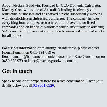
About Mackay Goodwin: Founded by CEO Domenic Calabretta,
Mackay Goodwin is one of Australia’s leading insolvency and
restructure businesses and has carved a niche successfully working
with stakeholders in distressed businesses. The company handles
everything from complex restructures and recoveries for listed
companies and on behalf of various financial institutions to advising
SMEs and finding the most appropriate business solution that works
for all parties.
For further information or to arrange an interview, please contact
Fiona Hamann on 0415 191 659 or
fiona_hamann@hamanncommunication.com or Kate Concannon on
0450 378 979 or katec@mackaygoodwin.com.au.​​​​‌ ‍ ​‍​‍‌‍ ‌ ​‍‌‍‍‌‌‍‌ ‌‍‍‌‌‍ ‍​‍​‍​ ‍‍​‍​‍‌ ​ ‌‍​‌‌‍ ‍‌‍‍‌‌ ‌​‌ ‍‌​‍ ‍‌‍‍‌‌‍ ​‍​‍​‍ ​​‍​‍‌‍‍​‌ ​‍‌‍‌‌‌‍‌‍​‍​‍​ ‍‍​‍​‍‌‍‍​‌ ‌​‌ ‌​‌ ​​‌ ​ ​ ‍‍​‍ ​‍ ‌‍ ‌‌‍​‌‌‍​ ‌‍‍ ‌‍​‌‌ ‍‌​‍ ‌‌‍‌ ‌‍ ‌‍ ‌‍‌​‌ ‌ ‌‍‍‌‌‍ ‍​‍ ‍‌ ​ ‌‍​‌‌‍ ‍‌‍‍‌‌ ‌​‌ ‍‌​‍ ‍‌ ​ ‌ ‌​‌ ‌‌‌‍‌​‌‍‍‌‌‍ ​‍ ‌ ​ ‌ ‌​‌ ‌‌‌‍‌​‌‍‍‌‌‍ ​‍ ‌‍‍‌‌‍ ‍‌ ‌​‌‍‌‌‌‍ ‍‌ ‌​​‍ ‌‍‌‌‌‍‌​‌‍‍‌‌ ‌​​‍ ‌‍ ‌‌‍ ‌‍‌​‌‍‌‌​ ‌‌ ​​‌ ​‍‌‍‌‌‌ ​ ‌‍‌‌‌‍ ‍‌ ‌​‌‍​‌‌ ‌​‌‍‍‌‌‍ ‌‍ ‍​ ‍ ‌‍‍‌‌‍‌​​ ‌​ ‍​‌‍‌​​ ​‌​ ‌‍‌‍​ ​ ‍‌‌‍​‍​ ‍​​‍ ‌​ ‌​​ ‌​​ ‌‌​ ​‍​‍ ‌​ ‌​​ ​‌‌‍‌​​ ‍‌​‍ ‌‌‍​‌​ ​​‌‍​‌‌‍​‍​‍ ‌​ ​ ​ ​​‌‍‌‌​ ‌​​ ​‌​ ‌​​ ‌ ‌‍‌​​ ‌‍​ ‌​‌‍​‌​ ‌‍​ ‍ ‌ ‌​‌ ‍‌‌ ​​‌‍‌‌​ ‌‌ ​​‌‍ ‌ ​ ‌ ‌​​ ‍ ‌ ​​‌‍​‌‌ ‌​‌‍‍​​ ‌‌‍​ ‌‍ ‌‍ ‍‌ ‌​‌‍‌‌‌‍ ‍‌ ‌​​‍‌‌​ ‌‌‌​​‍‌‌ ‌‍‍ ‌‍‌‌‌ ‍‌​‍‌‌​ ​ ‌​‌​​‍‌‌​ ​ ‌​‌​​‍‌‌​ ​‍​ ​‍‌‍​‌​ ‍​‌‍‌‌​ ‍​‌‍‌‍‌‍​‍​ ‍‌‌‍‌‌‌‍​ ​ ‍‌‌‍​‍‌‍​‌​‍‌‌​ ​‍​ ​‍​‍‌‌​ ‌‌‌​‌​​‍ ‍‌‍​ ‌‍‍​‌‍‍‌‌‍ ​‌‍‌​‌ ​‍‌‍‌‌‌‍ ‍​‍‌‌​ ‌‌‌​​‍‌‌ ‌‍‍ ‌‍‌‌‌ ‍‌​‍‌‌​ ​ ‌​‌​​‍‌‌​ ​ ‌​‌​​‍‌‌​ ​‍​ ​‍​ ‌‍​ ​‌‌‍‌‌​ ​​​ ‍‌​ ‌‍‌‍​‌​ ​‍‌‍‌​‌‍‌‍‌‍‌​‌‍‌‍​‍‌‌​ ​‍​ ​‍​‍‌‌​ ‌‌‌​‌​​‍ ‍‌ ‌​‌‍‌‌‌ ‍​‌ ‌​​ ‌‍​‍‌‍​‌‌ ​ ‌‍‌‌‌‌‌‌‌ ​‍‌‍ ​​ ‌‌‍‍​‌ ‌​‌ ‌​‌ ​​‌ ​ ​‍‌‌​ ​ ‌​​‌​‍‌‌​ ​‍‌​‌‍​‍‌‌​ ​‍‌​‌‍‌‍ ‌‌‍​‌‌‍​ ‌‍‍ ‌‍​‌‌ ‍‌​‍ ‌‌‍‌ ‌‍ ‌‍ ‌‍‌​‌ ‌ ‌‍‍‌‌‍ ‍​‍ ‍‌ ​ ‌‍​‌‌‍ ‍‌‍‍‌‌ ‌​‌ ‍‌​‍ ‍‌ ​ ‌ ‌​‌ ‌‌‌‍‌​‌‍‍‌‌‍ ​‍‌‌​ ​‍‌​‌‍‌ ​ ‌ ‌​‌ ‌‌‌‍‌​‌‍‍‌‌‍ ​‍‌‍‌‍‍‌‌‍‌​​ ‌​ ‍​‌‍‌​​ ​‌​ ‌‍‌‍​ ​ ‍‌‌‍​‍​ ‍​​‍ ‌​ ‌​​ ‌​​ ‌‌​ ​‍​‍ ‌​ ‌​​ ​‌‌‍‌​​ ‍‌​‍ ‌‌‍​‌​ ​​‌‍​‌‌‍​‍​‍ ‌​ ​ ​ ​​‌‍‌‌​ ‌​​ ​‌​ ‌​​ ‌ ‌‍‌​​ ‌‍​ ‌​‌‍​‌​ ‌‍​‍‌‍‌ ‌​‌ ‍‌‌ ​​‌‍‌‌​ ‌‌ ​​‌‍ ‌ ​ ‌ ‌​​‍‌‍‌ ​​‌‍​‌‌ ‌​‌‍‍​​ ‌‌‍​ ‌‍ ‌‍ ‍‌ ‌​‌‍‌‌‌‍ ‍‌ ‌​​‍‌‌​ ‌‌‌​​‍‌‌ ‌‍‍ ‌‍‌‌‌ ‍‌​‍‌‌​ ​ ‌​‌​​‍‌‌​ ​ ‌​‌​​‍‌‌​ ​‍​ ​‍‌‍​‌​ ‍​‌‍‌‌​ ‍​‌‍‌‍‌‍​‍​ ‍‌‌‍‌‌‌‍​ ​ ‍‌‌‍​‍‌‍​‌​‍‌‌​ ​‍​ ​‍​‍‌‌​ ‌‌‌​‌​​‍ ‍‌‍​ ‌‍‍​‌‍‍‌‌‍ ​‌‍‌​‌ ​‍‌‍‌‌‌‍ ‍​‍‌‌​ ‌‌‌​​‍‌‌ ‌‍‍ ‌‍‌‌‌ ‍‌​‍‌‌​ ​ ‌​‌​​‍‌‌​ ​ ‌​‌​​‍‌‌​ ​‍​ ​‍​ ‌‍​ ​‌‌‍‌‌​ ​​​ ‍‌​ ‌‍‌‍​‌​ ​‍‌‍‌​‌‍‌‍‌‍‌​‌‍‌‍​‍‌‌​ ​‍​ ​‍​‍‌‌​ ‌‌‌​‌​​‍ ‍‌ ‌​‌‍‌‌‌ ‍​‌ ‌​​‍‌‍‌ ​​‌‍‌‌‌ ​‍‌ ​ ‌ ​​‌‍‌‌‌‍​ ‌ ‌​‌‍‍‌‌ ‌‍‌‍‌‌​ ‌‌ ​​‌ ‌‌‌‍​‍‌‍ ​‌‍‍‌‌ ​ ‌‍‍​‌‍‌‌‌‍‌​​‍​‍‌ ‌
Get in touch​​​​‌ ‍ ​‍​‍‌‍ ‌ ​‍‌‍‍‌‌‍‌ ‌‍‍‌‌‍ ‍​‍​‍​ ‍‍​‍​‍‌ ​ ‌‍​‌‌‍ ‍‌‍‍‌‌ ‌​‌ ‍‌​‍ ‍‌‍‍‌‌‍ ​‍​‍​‍ ​​‍​‍‌‍‍​‌ ​‍‌‍‌‌‌‍‌‍​‍​‍​ ‍‍​‍​‍‌‍‍​‌ ‌​‌ ‌​‌ ​​‌ ​ ​ ‍‍​‍ ​‍ ‌‍ ‌‌‍​‌‌‍​ ‌‍‍ ‌‍​‌‌ ‍‌​‍ ‌‌‍‌ ‌‍ ‌‍ ‌‍‌​‌ ‌ ‌‍‍‌‌‍ ‍​‍ ‍‌ ​ ‌‍​‌‌‍ ‍‌‍‍‌‌ ‌​‌ ‍‌​‍ ‍‌ ​ ‌ ‌​‌ ‌‌‌‍‌​‌‍‍‌‌‍ ​‍ ‌ ​ ‌ ‌​‌ ‌‌‌‍‌​‌‍‍‌‌‍ ​‍ ‌‍‍‌‌‍ ‍‌ ‌​‌‍‌‌‌‍ ‍‌ ‌​​‍ ‌‍‌‌‌‍‌​‌‍‍‌‌ ‌​​‍ ‌‍ ‌‌‍ ‌‍‌​‌‍‌‌​ ‌‌ ​​‌ ​‍‌‍‌‌‌ ​ ‌‍‌‌‌‍ ‍‌ ‌​‌‍​‌‌ ‌​‌‍‍‌‌‍ ‌‍ ‍​ ‍ ‌‍‍‌‌‍‌​​ ‌​ ‍​‌‍‌​​ ​‌​ ‌‍‌‍​ ​ ‍‌‌‍​‍​ ‍​​‍ ‌​ ‌​​ ‌​​ ‌‌​ ​‍​‍ ‌​ ‌​​ ​‌‌‍‌​​ ‍‌​‍ ‌‌‍​‌​ ​​‌‍​‌‌‍​‍​‍ ‌​ ​ ​ ​​‌‍‌‌​ ‌​​ ​‌​ ‌​​ ‌ ‌‍‌​​ ‌‍​ ‌​‌‍​‌​ ‌‍​ ‍ ‌ ‌​‌ ‍‌‌ ​​‌‍‌‌​ ‌‌ ​​‌‍ ‌ ​ ‌ ‌​​ ‍ ‌ ​​‌‍​‌‌ ‌​‌‍‍​​ ‌‌‍‌‍‌‍ ‌ ​‍‌‍ ‌‌​‌​‌‍​‌‌ ‌​‌‍​‌​‍ ‍‌‍‌‍‌‍ ‌ ​‍‌‍ ‌‌​‌​‌‍‌‌‌ ​ ‌‍​ ‌ ​‍‌‍‍‌‌ ​​‌ ‌​‌‍‍‌‌‍ ‌‍ ‍​‍‌‌​ ‌‌‌​​‍‌‌ ‌‍‍ ‌‍‌‌‌ ‍‌​‍‌‌​ ​ ‌​‌​​‍‌‌​ ​ ‌​‌​​‍‌‌​ ​‍​ ​‍‌‍‌‍​ ​​‌‍​‍‌‍​‍‌‍​‌​ ​​‌‍‌‌​ ‌ ​ ‌‌​ ​‍​ ​ ​ ​‍​‍‌‌​ ​‍​ ​‍​‍‌‌​ ‌‌‌​‌​​‍ ‍‌‍​ ‌‍‍​‌‍‍‌‌‍ ​‌‍‌​‌ ​‍‌‍‌‌‌‍ ‍​‍‌‌​ ‌‌‌​​‍‌‌ ‌‍‍ ‌‍‌‌‌ ‍‌​‍‌‌​ ​ ‌​‌​​‍‌‌​ ​ ‌​‌​​‍‌‌​ ​‍​ ​‍‌‍​‌‌‍​‌‌‍​‍‌‍‌​​ ​‌‌‍​‍‌‍‌​‌‍​‌​ ​​‌‍‌​​ ‌ ‌‍​‍​‍‌‌​ ​‍​ ​‍​‍‌‌​ ‌‌‌​‌​​‍ ‍‌ ‌​‌‍‌‌‌ ‍​‌ ‌​​ ‌‍​‍‌‍​‌‌ ​ ‌‍‌‌‌‌‌‌‌ ​‍‌‍ ​​ ‌‌‍‍​‌ ‌​‌ ‌​‌ ​​‌ ​ ​‍‌‌​ ​ ‌​​‌​‍‌‌​ ​‍‌​‌‍​‍‌‌​ ​‍‌​‌‍‌‍ ‌‌‍​‌‌‍​ ‌‍‍ ‌‍​‌‌ ‍‌​‍ ‌‌‍‌ ‌‍ ‌‍ ‌‍‌​‌ ‌ ‌‍‍‌‌‍ ‍​‍ ‍‌ ​ ‌‍​‌‌‍ ‍‌‍‍‌‌ ‌​‌ ‍‌​‍ ‍‌ ​ ‌ ‌​‌ ‌‌‌‍‌​‌‍‍‌‌‍ ​‍‌‌​ ​‍‌​‌‍‌ ​ ‌ ‌​‌ ‌‌‌‍‌​‌‍‍‌‌‍ ​‍‌‍‌‍‍‌‌‍‌​​ ‌​ ‍​‌‍‌​​ ​‌​ ‌‍‌‍​ ​ ‍‌‌‍​‍​ ‍​​‍ ‌​ ‌​​ ‌​​ ‌‌​ ​‍​‍ ‌​ ‌​​ ​‌‌‍‌​​ ‍‌​‍ ‌‌‍​‌​ ​​‌‍​‌‌‍​‍​‍ ‌​ ​ ​ ​​‌‍‌‌​ ‌​​ ​‌​ ‌​​ ‌ ‌‍‌​​ ‌‍​ ‌​‌‍​‌​ ‌‍​‍‌‍‌ ‌​‌ ‍‌‌ ​​‌‍‌‌​ ‌‌ ​​‌‍ ‌ ​ ‌ ‌​​‍‌‍‌ ​​‌‍​‌‌ ‌​‌‍‍​​ ‌‌‍‌‍‌‍ ‌ ​‍‌‍ ‌‌​‌​‌‍​‌‌ ‌​‌‍​‌​‍ ‍‌‍‌‍‌‍ ‌ ​‍‌‍ ‌‌​‌​‌‍‌‌‌ ​ ‌‍​ ‌ ​‍‌‍‍‌‌ ​​‌ ‌​‌‍‍‌‌‍ ‌‍ ‍​‍‌‌​ ‌‌‌​​‍‌‌ ‌‍‍ ‌‍‌‌‌ ‍‌​‍‌‌​ ​ ‌​‌​​‍‌‌​ ​ ‌​‌​​‍‌‌​ ​‍​ ​‍‌‍‌‍​ ​​‌‍​‍‌‍​‍‌‍​‌​ ​​‌‍‌‌​ ‌ ​ ‌‌​ ​‍​ ​ ​ ​‍​‍‌‌​ ​‍​ ​‍​‍‌‌​ ‌‌‌​‌​​‍ ‍‌‍​ ‌‍‍​‌‍‍‌‌‍ ​‌‍‌​‌ ​‍‌‍‌‌‌‍ ‍​‍‌‌​ ‌‌‌​​‍‌‌ ‌‍‍ ‌‍‌‌‌ ‍‌​‍‌‌​ ​ ‌​‌​​‍‌‌​ ​ ‌​‌​​‍‌‌​ ​‍​ ​‍‌‍​‌‌‍​‌‌‍​‍‌‍‌​​ ​‌‌‍​‍‌‍‌​‌‍​‌​ ​​‌‍‌​​ ‌ ‌‍​‍​‍‌‌​ ​‍​ ​‍​‍‌‌​ ‌‌‌​‌​​‍ ‍‌ ‌​‌‍‌‌‌ ‍​‌ ‌​​‍‌‍‌ ​​‌‍‌‌‌ ​‍‌ ​ ‌ ​​‌‍‌‌‌‍​ ‌ ‌​‌‍‍‌‌ ‌‍‌‍‌‌​ ‌‌ ​​‌ ‌‌‌‍​‍‌‍ ​‌‍‍‌‌ ​ ‌‍‍​‌‍‌‌‌‍‌​​‍​‍‌ ‌
Speak to one of our experts now for a free consultation. Enter your
details below or call ​​​​‌ ‍ ​‍​‍‌‍ ‌ ​‍‌‍‍‌‌‍‌ ‌‍‍‌‌‍ ‍​‍​‍​ ‍‍​‍​‍‌ ​ ‌‍​‌‌‍ ‍‌‍‍‌‌ ‌​‌ ‍‌​‍ ‍‌‍‍‌‌‍ ​‍​‍​‍ ​​‍​‍‌‍‍​‌ ​‍‌‍‌‌‌‍‌‍​‍​‍​ ‍‍​‍​‍‌‍‍​‌ ‌​‌ ‌​‌ ​​‌ ​ ​ ‍‍​‍ ​‍ ‌‍ ‌‌‍​‌‌‍​ ‌‍‍ ‌‍​‌‌ ‍‌​‍ ‌‌‍‌ ‌‍ ‌‍ ‌‍‌​‌ ‌ ‌‍‍‌‌‍ ‍​‍ ‍‌ ​ ‌‍​‌‌‍ ‍‌‍‍‌‌ ‌​‌ ‍‌​‍ ‍‌ ​ ‌ ‌​‌ ‌‌‌‍‌​‌‍‍‌‌‍ ​‍ ‌ ​ ‌ ‌​‌ ‌‌‌‍‌​‌‍‍‌‌‍ ​‍ ‌‍‍‌‌‍ ‍‌ ‌​‌‍‌‌‌‍ ‍‌ ‌​​‍ ‌‍‌‌‌‍‌​‌‍‍‌‌ ‌​​‍ ‌‍ ‌‌‍ ‌‍‌​‌‍‌‌​ ‌‌ ​​‌ ​‍‌‍‌‌‌ ​ ‌‍‌‌‌‍ ‍‌ ‌​‌‍​‌‌ ‌​‌‍‍‌‌‍ ‌‍ ‍​ ‍ ‌‍‍‌‌‍‌​​ ‌​ ‍​‌‍‌​​ ​‌​ ‌‍‌‍​ ​ ‍‌‌‍​‍​ ‍​​‍ ‌​ ‌​​ ‌​​ ‌‌​ ​‍​‍ ‌​ ‌​​ ​‌‌‍‌​​ ‍‌​‍ ‌‌‍​‌​ ​​‌‍​‌‌‍​‍​‍ ‌​ ​ ​ ​​‌‍‌‌​ ‌​​ ​‌​ ‌​​ ‌ ‌‍‌​​ ‌‍​ ‌​‌‍​‌​ ‌‍​ ‍ ‌ ‌​‌ ‍‌‌ ​​‌‍‌‌​ ‌‌ ​​‌‍ ‌ ​ ‌ ‌​​ ‍ ‌ ​​‌‍​‌‌ ‌​‌‍‍​​ ‌‌‍‌‍‌‍ ‌ ​‍‌‍ ‌‌​‌​‌‍​‌‌ ‌​‌‍​‌​‍ ‍‌‍‌‍‌‍ ‌ ​‍‌‍ ‌‌​‌​‌‍‌‌‌ ​ ‌‍​ ‌ ​‍‌‍‍‌‌ ​​‌ ‌​‌‍‍‌‌‍ ‌‍ ‍​‍‌‌​ ‌‌‌​​‍‌‌ ‌‍‍ ‌‍‌‌‌ ‍‌​‍‌‌​ ​ ‌​‌​​‍‌‌​ ​ ‌​‌​​‍‌‌​ ​‍​ ​‍​ ​​​ ‌​‌‍‌‍​ ‌‍​ ​‍​ ​‍​ ‍​​ ​‌​ ‌ ‌‍​ ‌‍​ ​ ​ ​‍‌‌​ ​‍​ ​‍​‍‌‌​ ‌‌‌​‌​​‍ ‍‌‍​ ‌‍‍​‌‍‍‌‌‍ ​‌‍‌​‌ ​‍‌‍‌‌‌‍ ‍​‍‌‌​ ‌‌‌​​‍‌‌ ‌‍‍ ‌‍‌‌‌ ‍‌​‍‌‌​ ​ ‌​‌​​‍‌‌​ ​ ‌​‌​​‍‌‌​ ​‍​ ​‍​ ‌​​ ‍​‌‍‌​​ ‌‍​ ‌‍​ ​​​ ‌​​ ​ ‌‍‌‌‌‍​ ​ ‌ ‌‍​‌​‍‌‌​ ​‍​ ​‍​‍‌‌​ ‌‌‌​‌​​‍ ‍‌ ‌​‌‍‌‌‌ ‍​‌ ‌​​ ‌‍​‍‌‍​‌‌ ​ ‌‍‌‌‌‌‌‌‌ ​‍‌‍ ​​ ‌‌‍‍​‌ ‌​‌ ‌​‌ ​​‌ ​ ​‍‌‌​ ​ ‌​​‌​‍‌‌​ ​‍‌​‌‍​‍‌‌​ ​‍‌​‌‍‌‍ ‌‌‍​‌‌‍​ ‌‍‍ ‌‍​‌‌ ‍‌​‍ ‌‌‍‌ ‌‍ ‌‍ ‌‍‌​‌ ‌ ‌‍‍‌‌‍ ‍​‍ ‍‌ ​ ‌‍​‌‌‍ ‍‌‍‍‌‌ ‌​‌ ‍‌​‍ ‍‌ ​ ‌ ‌​‌ ‌‌‌‍‌​‌‍‍‌‌‍ ​‍‌‌​ ​‍‌​‌‍‌ ​ ‌ ‌​‌ ‌‌‌‍‌​‌‍‍‌‌‍ ​‍‌‍‌‍‍‌‌‍‌​​ ‌​ ‍​‌‍‌​​ ​‌​ ‌‍‌‍​ ​ ‍‌‌‍​‍​ ‍​​‍ ‌​ ‌​​ ‌​​ ‌‌​ ​‍​‍ ‌​ ‌​​ ​‌‌‍‌​​ ‍‌​‍ ‌‌‍​‌​ ​​‌‍​‌‌‍​‍​‍ ‌​ ​ ​ ​​‌‍‌‌​ ‌​​ ​‌​ ‌​​ ‌ ‌‍‌​​ ‌‍​ ‌​‌‍​‌​ ‌‍​‍‌‍‌ ‌​‌ ‍‌‌ ​​‌‍‌‌​ ‌‌ ​​‌‍ ‌ ​ ‌ ‌​​‍‌‍‌ ​​‌‍​‌‌ ‌​‌‍‍​​ ‌‌‍‌‍‌‍ ‌ ​‍‌‍ ‌‌​‌​‌‍​‌‌ ‌​‌‍​‌​‍ ‍‌‍‌‍‌‍ ‌ ​‍‌‍ ‌‌​‌​‌‍‌‌‌ ​ ‌‍​ ‌ ​‍‌‍‍‌‌ ​​‌ ‌​‌‍‍‌‌‍ ‌‍ ‍​‍‌‌​ ‌‌‌​​‍‌‌ ‌‍‍ ‌‍‌‌‌ ‍‌​‍‌‌​ ​ ‌​‌​​‍‌‌​ ​ ‌​‌​​‍‌‌​ ​‍​ ​‍​ ​​​ ‌​‌‍‌‍​ ‌‍​ ​‍​ ​‍​ ‍​​ ​‌​ ‌ ‌‍​ ‌‍​ ​ ​ ​‍‌‌​ ​‍​ ​‍​‍‌‌​ ‌‌‌​‌​​‍ ‍‌‍​ ‌‍‍​‌‍‍‌‌‍ ​‌‍‌​‌ ​‍‌‍‌‌‌‍ ‍​‍‌‌​ ‌‌‌​​‍‌‌ ‌‍‍ ‌‍‌‌‌ ‍‌​‍‌‌​ ​ ‌​‌​​‍‌‌​ ​ ‌​‌​​‍‌‌​ ​‍​ ​‍​ ‌​​ ‍​‌‍‌​​ ‌‍​ ‌‍​ ​​​ ‌​​ ​ ‌‍‌‌‌‍​ ​ ‌ ‌‍​‌​‍‌‌​ ​‍​ ​‍​‍‌‌​ ‌‌‌​‌​​‍ ‍‌ ‌​‌‍‌‌‌ ‍​‌ ‌​​‍‌‍‌ ​​‌‍‌‌‌ ​‍‌ ​ ‌ ​​‌‍‌‌‌‍​ ‌ ‌​‌‍‍‌‌ ‌‍‌‍‌‌​ ‌‌ ​​‌ ‌‌‌‍​‍‌‍ ​‌‍‍‌‌ ​ ‌‍‍​‌‍‌‌‌‍‌​​‍​‍‌ ‌
02 8001 6520​​​​‌ ‍ ​‍​‍‌‍ ‌ ​‍‌‍‍‌‌‍‌ ‌‍‍‌‌‍ ‍​‍​‍​ ‍‍​‍​‍‌ ​ ‌‍​‌‌‍ ‍‌‍‍‌‌ ‌​‌ ‍‌​‍ ‍‌‍‍‌‌‍ ​‍​‍​‍ ​​‍​‍‌‍‍​‌ ​‍‌‍‌‌‌‍‌‍​‍​‍​ ‍‍​‍​‍‌‍‍​‌ ‌​‌ ‌​‌ ​​‌ ​ ​ ‍‍​‍ ​‍ ‌‍ ‌‌‍​‌‌‍​ ‌‍‍ ‌‍​‌‌ ‍‌​‍ ‌‌‍‌ ‌‍ ‌‍ ‌‍‌​‌ ‌ ‌‍‍‌‌‍ ‍​‍ ‍‌ ​ ‌‍​‌‌‍ ‍‌‍‍‌‌ ‌​‌ ‍‌​‍ ‍‌ ​ ‌ ‌​‌ ‌‌‌‍‌​‌‍‍‌‌‍ ​‍ ‌ ​ ‌ ‌​‌ ‌‌‌‍‌​‌‍‍‌‌‍ ​‍ ‌‍‍‌‌‍ ‍‌ ‌​‌‍‌‌‌‍ ‍‌ ‌​​‍ ‌‍‌‌‌‍‌​‌‍‍‌‌ ‌​​‍ ‌‍ ‌‌‍ ‌‍‌​‌‍‌‌​ ‌‌ ​​‌ ​‍‌‍‌‌‌ ​ ‌‍‌‌‌‍ ‍‌ ‌​‌‍​‌‌ ‌​‌‍‍‌‌‍ ‌‍ ‍​ ‍ ‌‍‍‌‌‍‌​​ ‌​ ‍​‌‍‌​​ ​‌​ ‌‍‌‍​ ​ ‍‌‌‍​‍​ ‍​​‍ ‌​ ‌​​ ‌​​ ‌‌​ ​‍​‍ ‌​ ‌​​ ​‌‌‍‌​​ ‍‌​‍ ‌‌‍​‌​ ​​‌‍​‌‌‍​‍​‍ ‌​ ​ ​ ​​‌‍‌‌​ ‌​​ ​‌​ ‌​​ ‌ ‌‍‌​​ ‌‍​ ‌​‌‍​‌​ ‌‍​ ‍ ‌ ‌​‌ ‍‌‌ ​​‌‍‌‌​ ‌‌ ​​‌‍ ‌ ​ ‌ ‌​​ ‍ ‌ ​​‌‍​‌‌ ‌​‌‍‍​​ ‌‌‍‌‍‌‍ ‌ ​‍‌‍ ‌‌​‌​‌‍​‌‌ ‌​‌‍​‌​‍ ‍‌‍‌‍‌‍ ‌ ​‍‌‍ ‌‌​‌​‌‍‌‌‌ ​ ‌‍​ ‌ ​‍‌‍‍‌‌ ​​‌ ‌​‌‍‍‌‌‍ ‌‍ ‍​‍‌‌​ ‌‌‌​​‍‌‌ ‌‍‍ ‌‍‌‌‌ ‍‌​‍‌‌​ ​ ‌​‌​​‍‌‌​ ​ ‌​‌​​‍‌‌​ ​‍​ ​‍​ ​​​ ‌​‌‍‌‍​ ‌‍​ ​‍​ ​‍​ ‍​​ ​‌​ ‌ ‌‍​ ‌‍​ ​ ​ ​‍‌‌​ ​‍​ ​‍​‍‌‌​ ‌‌‌​‌​​‍ ‍‌‍​ ‌‍‍​‌‍‍‌‌‍ ​‌‍‌​‌ ​‍‌‍‌‌‌‍ ‍​‍‌‌​ ‌‌‌​​‍‌‌ ‌‍‍ ‌‍‌‌‌ ‍‌​‍‌‌​ ​ ‌​‌​​‍‌‌​ ​ ‌​‌​​‍‌‌​ ​‍​ ​‍‌‍​ ​ ‌‌​ ​‍​ ​‍‌‍​‍​ ‍‌​ ‌‌​ ‌‍‌‍‌‍‌‍‌‍‌‍‌​​ ​ ​‍‌‌​ ​‍​ ​‍​‍‌‌​ ‌‌‌​‌​​‍ ‍‌ ‌​‌‍‌‌‌ ‍​‌ ‌​​ ‌‍​‍‌‍​‌‌ ​ ‌‍‌‌‌‌‌‌‌ ​‍‌‍ ​​ ‌‌‍‍​‌ ‌​‌ ‌​‌ ​​‌ ​ ​‍‌‌​ ​ ‌​​‌​‍‌‌​ ​‍‌​‌‍​‍‌‌​ ​‍‌​‌‍‌‍ ‌‌‍​‌‌‍​ ‌‍‍ ‌‍​‌‌ ‍‌​‍ ‌‌‍‌ ‌‍ ‌‍ ‌‍‌​‌ ‌ ‌‍‍‌‌‍ ‍​‍ ‍‌ ​ ‌‍​‌‌‍ ‍‌‍‍‌‌ ‌​‌ ‍‌​‍ ‍‌ ​ ‌ ‌​‌ ‌‌‌‍‌​‌‍‍‌‌‍ ​‍‌‌​ ​‍‌​‌‍‌ ​ ‌ ‌​‌ ‌‌‌‍‌​‌‍‍‌‌‍ ​‍‌‍‌‍‍‌‌‍‌​​ ‌​ ‍​‌‍‌​​ ​‌​ ‌‍‌‍​ ​ ‍‌‌‍​‍​ ‍​​‍ ‌​ ‌​​ ‌​​ ‌‌​ ​‍​‍ ‌​ ‌​​ ​‌‌‍‌​​ ‍‌​‍ ‌‌‍​‌​ ​​‌‍​‌‌‍​‍​‍ ‌​ ​ ​ ​​‌‍‌‌​ ‌​​ ​‌​ ‌​​ ‌ ‌‍‌​​ ‌‍​ ‌​‌‍​‌​ ‌‍​‍‌‍‌ ‌​‌ ‍‌‌ ​​‌‍‌‌​ ‌‌ ​​‌‍ ‌ ​ ‌ ‌​​‍‌‍‌ ​​‌‍​‌‌ ‌​‌‍‍​​ ‌‌‍‌‍‌‍ ‌ ​‍‌‍ ‌‌​‌​‌‍​‌‌ ‌​‌‍​‌​‍ ‍‌‍‌‍‌‍ ‌ ​‍‌‍ ‌‌​‌​‌‍‌‌‌ ​ ‌‍​ ‌ ​‍‌‍‍‌‌ ​​‌ ‌​‌‍‍‌‌‍ ‌‍ ‍​‍‌‌​ ‌‌‌​​‍‌‌ ‌‍‍ ‌‍‌‌‌ ‍‌​‍‌‌​ ​ ‌​‌​​‍‌‌​ ​ ‌​‌​​‍‌‌​ ​‍​ ​‍​ ​​​ ‌​‌‍‌‍​ ‌‍​ ​‍​ ​‍​ ‍​​ ​‌​ ‌ ‌‍​ ‌‍​ ​ ​ ​‍‌‌​ ​‍​ ​‍​‍‌‌​ ‌‌‌​‌​​‍ ‍‌‍​ ‌‍‍​‌‍‍‌‌‍ ​‌‍‌​‌ ​‍‌‍‌‌‌‍ ‍​‍‌‌​ ‌‌‌​​‍‌‌ ‌‍‍ ‌‍‌‌‌ ‍‌​‍‌‌​ ​ ‌​‌​​‍‌‌​ ​ ‌​‌​​‍‌‌​ ​‍​ ​‍‌‍​ ​ ‌‌​ ​‍​ ​‍‌‍​‍​ ‍‌​ ‌‌​ ‌‍‌‍‌‍‌‍‌‍‌‍‌​​ ​ ​‍‌‌​ ​‍​ ​‍​‍‌‌​ ‌‌‌​‌​​‍ ‍‌ ‌​‌‍‌‌‌ ‍​‌ ‌​​‍‌‍‌ ​​‌‍‌‌‌ ​‍‌ ​ ‌ ​​‌‍‌‌‌‍​ ‌ ‌​‌‍‍‌‌ ‌‍‌‍‌‌​ ‌‌ ​​‌ ‌‌‌‍​‍‌‍ ​‌‍‍‌‌ ​ ‌‍‍​‌‍‌‌‌‍‌​​‍​‍‌ ‌
.​​​​‌ ‍ ​‍​‍‌‍ ‌ ​‍‌‍‍‌‌‍‌ ‌‍‍‌‌‍ ‍​‍​‍​ ‍‍​‍​‍‌ ​ ‌‍​‌‌‍ ‍‌‍‍‌‌ ‌​‌ ‍‌​‍ ‍‌‍‍‌‌‍ ​‍​‍​‍ ​​‍​‍‌‍‍​‌ ​‍‌‍‌‌‌‍‌‍​‍​‍​ ‍‍​‍​‍‌‍‍​‌ ‌​‌ ‌​‌ ​​‌ ​ ​ ‍‍​‍ ​‍ ‌‍ ‌‌‍​‌‌‍​ ‌‍‍ ‌‍​‌‌ ‍‌​‍ ‌‌‍‌ ‌‍ ‌‍ ‌‍‌​‌ ‌ ‌‍‍‌‌‍ ‍​‍ ‍‌ ​ ‌‍​‌‌‍ ‍‌‍‍‌‌ ‌​‌ ‍‌​‍ ‍‌ ​ ‌ ‌​‌ ‌‌‌‍‌​‌‍‍‌‌‍ ​‍ ‌ ​ ‌ ‌​‌ ‌‌‌‍‌​‌‍‍‌‌‍ ​‍ ‌‍‍‌‌‍ ‍‌ ‌​‌‍‌‌‌‍ ‍‌ ‌​​‍ ‌‍‌‌‌‍‌​‌‍‍‌‌ ‌​​‍ ‌‍ ‌‌‍ ‌‍‌​‌‍‌‌​ ‌‌ ​​‌ ​‍‌‍‌‌‌ ​ ‌‍‌‌‌‍ ‍‌ ‌​‌‍​‌‌ ‌​‌‍‍‌‌‍ ‌‍ ‍​ ‍ ‌‍‍‌‌‍‌​​ ‌​ ‍​‌‍‌​​ ​‌​ ‌‍‌‍​ ​ ‍‌‌‍​‍​ ‍​​‍ ‌​ ‌​​ ‌​​ ‌‌​ ​‍​‍ ‌​ ‌​​ ​‌‌‍‌​​ ‍‌​‍ ‌‌‍​‌​ ​​‌‍​‌‌‍​‍​‍ ‌​ ​ ​ ​​‌‍‌‌​ ‌​​ ​‌​ ‌​​ ‌ ‌‍‌​​ ‌‍​ ‌​‌‍​‌​ ‌‍​ ‍ ‌ ‌​‌ ‍‌‌ ​​‌‍‌‌​ ‌‌ ​​‌‍ ‌ ​ ‌ ‌​​ ‍ ‌ ​​‌‍​‌‌ ‌​‌‍‍​​ ‌‌‍‌‍‌‍ ‌ ​‍‌‍ ‌‌​‌​‌‍​‌‌ ‌​‌‍​‌​‍ ‍‌‍‌‍‌‍ ‌ ​‍‌‍ ‌‌​‌​‌‍‌‌‌ ​ ‌‍​ ‌ ​‍‌‍‍‌‌ ​​‌ ‌​‌‍‍‌‌‍ ‌‍ ‍​‍‌‌​ ‌‌‌​​‍‌‌ ‌‍‍ ‌‍‌‌‌ ‍‌​‍‌‌​ ​ ‌​‌​​‍‌‌​ ​ ‌​‌​​‍‌‌​ ​‍​ ​‍​ ​​​ ‌​‌‍‌‍​ ‌‍​ ​‍​ ​‍​ ‍​​ ​‌​ ‌ ‌‍​ ‌‍​ ​ ​ ​‍‌‌​ ​‍​ ​‍​‍‌‌​ ‌‌‌​‌​​‍ ‍‌‍​ ‌‍‍​‌‍‍‌‌‍ ​‌‍‌​‌ ​‍‌‍‌‌‌‍ ‍​‍‌‌​ ‌‌‌​​‍‌‌ ‌‍‍ ‌‍‌‌‌ ‍‌​‍‌‌​ ​ ‌​‌​​‍‌‌​ ​ ‌​‌​​‍‌‌​ ​‍​ ​‍‌‍​ ​ ‌​​ ​‍​ ​‌​ ‌​​ ‍‌‌‍‌​​ ‍‌​ ​ ​ ​ ‌‍‌‍​ ​‍​‍‌‌​ ​‍​ ​‍​‍‌‌​ ‌‌‌​‌​​‍ ‍‌ ‌​‌‍‌‌‌ ‍​‌ ‌​​ ‌‍​‍‌‍​‌‌ ​ ‌‍‌‌‌‌‌‌‌ ​‍‌‍ ​​ ‌‌‍‍​‌ ‌​‌ ‌​‌ ​​‌ ​ ​‍‌‌​ ​ ‌​​‌​‍‌‌​ ​‍‌​‌‍​‍‌‌​ ​‍‌​‌‍‌‍ ‌‌‍​‌‌‍​ ‌‍‍ ‌‍​‌‌ ‍‌​‍ ‌‌‍‌ ‌‍ ‌‍ ‌‍‌​‌ ‌ ‌‍‍‌‌‍ ‍​‍ ‍‌ ​ ‌‍​‌‌‍ ‍‌‍‍‌‌ ‌​‌ ‍‌​‍ ‍‌ ​ ‌ ‌​‌ ‌‌‌‍‌​‌‍‍‌‌‍ ​‍‌‌​ ​‍‌​‌‍‌ ​ ‌ ‌​‌ ‌‌‌‍‌​‌‍‍‌‌‍ ​‍‌‍‌‍‍‌‌‍‌​​ ‌​ ‍​‌‍‌​​ ​‌​ ‌‍‌‍​ ​ ‍‌‌‍​‍​ ‍​​‍ ‌​ ‌​​ ‌​​ ‌‌​ ​‍​‍ ‌​ ‌​​ ​‌‌‍‌​​ ‍‌​‍ ‌‌‍​‌​ ​​‌‍​‌‌‍​‍​‍ ‌​ ​ ​ ​​‌‍‌‌​ ‌​​ ​‌​ ‌​​ ‌ ‌‍‌​​ ‌‍​ ‌​‌‍​‌​ ‌‍​‍‌‍‌ ‌​‌ ‍‌‌ ​​‌‍‌‌​ ‌‌ ​​‌‍ ‌ ​ ‌ ‌​​‍‌‍‌ ​​‌‍​‌‌ ‌​‌‍‍​​ ‌‌‍‌‍‌‍ ‌ ​‍‌‍ ‌‌​‌​‌‍​‌‌ ‌​‌‍​‌​‍ ‍‌‍‌‍‌‍ ‌ ​‍‌‍ ‌‌​‌​‌‍‌‌‌ ​ ‌‍​ ‌ ​‍‌‍‍‌‌ ​​‌ ‌​‌‍‍‌‌‍ ‌‍ ‍​‍‌‌​ ‌‌‌​​‍‌‌ ‌‍‍ ‌‍‌‌‌ ‍‌​‍‌‌​ ​ ‌​‌​​‍‌‌​ ​ ‌​‌​​‍‌‌​ ​‍​ ​‍​ ​​​ ‌​‌‍‌‍​ ‌‍​ ​‍​ ​‍​ ‍​​ ​‌​ ‌ ‌‍​ ‌‍​ ​ ​ ​‍‌‌​ ​‍​ ​‍​‍‌‌​ ‌‌‌​‌​​‍ ‍‌‍​ ‌‍‍​‌‍‍‌‌‍ ​‌‍‌​‌ ​‍‌‍‌‌‌‍ ‍​‍‌‌​ ‌‌‌​​‍‌‌ ‌‍‍ ‌‍‌‌‌ ‍‌​‍‌‌​ ​ ‌​‌​​‍‌‌​ ​ ‌​‌​​‍‌‌​ ​‍​ ​‍‌‍​ ​ ‌​​ ​‍​ ​‌​ ‌​​ ‍‌‌‍‌​​ ‍‌​ ​ ​ ​ ‌‍‌‍​ ​‍​‍‌‌​ ​‍​ ​‍​‍‌‌​ ‌‌‌​‌​​‍ ‍‌ ‌​‌‍‌‌‌ ‍​‌ ‌​​‍‌‍‌ ​​‌‍‌‌‌ ​‍‌ ​ ‌ ​​‌‍‌‌‌‍​ ‌ ‌​‌‍‍‌‌ ‌‍‌‍‌‌​ ‌‌ ​​‌ ‌‌‌‍​‍‌‍ ​‌‍‍‌‌ ​ ‌‍‍​‌‍‌‌‌‍‌​​‍​‍‌ ‌