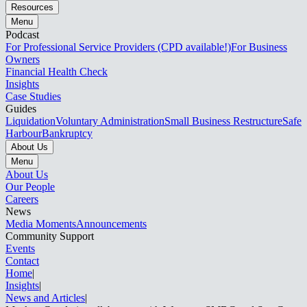
Resources
Menu
Podcast
For Professional Service Providers (CPD available!)
For Business
Owners
Financial Health Check
Insights
Case Studies
Guides
Liquidation
Voluntary Administration
Small Business Restructure
Safe
Harbour
Bankruptcy
About Us
Menu
About Us
Our People
Careers
News
Media Moments
Announcements
Community Support
Events
Contact
Home
|
Insights
|
News and Articles​​​​‌ ‍ ​‍​‍‌‍ ‌ ​‍‌‍‍‌‌‍‌ ‌‍‍‌‌‍ ‍​‍​‍​ ‍‍​‍​‍‌ ​ ‌‍​‌‌‍ ‍‌‍‍‌‌ ‌​‌ ‍‌​‍ ‍‌‍‍‌‌‍ ​‍​‍​‍ ​​‍​‍‌‍‍​‌ ​‍‌‍‌‌‌‍‌‍​‍​‍​ ‍‍​‍​‍‌‍‍​‌ ‌​‌ ‌​‌ ​​‌ ​ ​ ‍‍​‍ ​‍ ‌‍ ‌‌‍​‌‌‍​ ‌‍‍ ‌‍​‌‌ ‍‌​‍ ‌‌‍‌ ‌‍ ‌‍ ‌‍‌​‌ ‌ ‌‍‍‌‌‍ ‍​‍ ‍‌ ​ ‌‍​‌‌‍ ‍‌‍‍‌‌ ‌​‌ ‍‌​‍ ‍‌ ​ ‌ ‌​‌ ‌‌‌‍‌​‌‍‍‌‌‍ ​‍ ‌ ​ ‌ ‌​‌ ‌‌‌‍‌​‌‍‍‌‌‍ ​‍ ‌‍‍‌‌‍ ‍‌ ‌​‌‍‌‌‌‍ ‍‌ ‌​​‍ ‌‍‌‌‌‍‌​‌‍‍‌‌ ‌​​‍ ‌‍ ‌‌‍ ‌‍‌​‌‍‌‌​ ‌‌ ​​‌ ​‍‌‍‌‌‌ ​ ‌‍‌‌‌‍ ‍‌ ‌​‌‍​‌‌ ‌​‌‍‍‌‌‍ ‌‍ ‍​ ‍ ‌‍‍‌‌‍‌​​ ‌​ ‌‍​ ‌‌​ ​​‌‍‌​​ ‌‌​ ‍‌‌‍‌‍​ ‌ ​‍ ‌​ ​ ​ ​ ​ ‌‌‌‍‌​​‍ ‌​ ‌​‌‍​‍​ ‍​‌‍​ ​‍ ‌‌‍​‌​ ‍​​ ‌​​ ‌‍​‍ ‌​ ‌​​ ‌ ‌‍​‌​ ​‌‌‍‌​​ ‍​​ ​ ‌‍​‌​ ​​‌‍‌​‌‍‌‌‌‍‌‍​ ‍ ‌ ‌​‌ ‍‌‌ ​​‌‍‌‌​ ‌‌ ​​‌‍​‌‌‍‌ ‌‍‌‌​ ‍ ‌ ​​‌‍​‌‌ ‌​‌‍‍​​ ‌‌‍ ‍‌‍​‌‌‍ ‌‌‍‌‌​ ‌‍​‍‌‍​‌‌ ​ ‌‍‌‌‌‌‌‌‌ ​‍‌‍ ​​ ‌‌‍‍​‌ ‌​‌ ‌​‌ ​​‌ ​ ​‍‌‌​ ​ ‌​​‌​‍‌‌​ ​‍‌​‌‍​‍‌‌​ ​‍‌​‌‍‌‍ ‌‌‍​‌‌‍​ ‌‍‍ ‌‍​‌‌ ‍‌​‍ ‌‌‍‌ ‌‍ ‌‍ ‌‍‌​‌ ‌ ‌‍‍‌‌‍ ‍​‍ ‍‌ ​ ‌‍​‌‌‍ ‍‌‍‍‌‌ ‌​‌ ‍‌​‍ ‍‌ ​ ‌ ‌​‌ ‌‌‌‍‌​‌‍‍‌‌‍ ​‍‌‌​ ​‍‌​‌‍‌ ​ ‌ ‌​‌ ‌‌‌‍‌​‌‍‍‌‌‍ ​‍‌‍‌‍‍‌‌‍‌​​ ‌​ ‌‍​ ‌‌​ ​​‌‍‌​​ ‌‌​ ‍‌‌‍‌‍​ ‌ ​‍ ‌​ ​ ​ ​ ​ ‌‌‌‍‌​​‍ ‌​ ‌​‌‍​‍​ ‍​‌‍​ ​‍ ‌‌‍​‌​ ‍​​ ‌​​ ‌‍​‍ ‌​ ‌​​ ‌ ‌‍​‌​ ​‌‌‍‌​​ ‍​​ ​ ‌‍​‌​ ​​‌‍‌​‌‍‌‌‌‍‌‍​‍‌‍‌ ‌​‌ ‍‌‌ ​​‌‍‌‌​ ‌‌ ​​‌‍​‌‌‍‌ ‌‍‌‌​‍‌‍‌ ​​‌‍​‌‌ ‌​‌‍‍​​ ‌‌‍ ‍‌‍​‌‌‍ ‌‌‍‌‌​‍‌‍‌ ​​‌‍‌‌‌ ​‍‌ ​ ‌ ​​‌‍‌‌‌‍​ ‌ ‌​‌‍‍‌‌ ‌‍‌‍‌‌​ ‌‌ ​​‌ ‌‌‌‍​‍‌‍ ​‌‍‍‌‌ ​ ‌‍‍​‌‍‌‌‌‍‌​​‍​‍‌ ‌
|