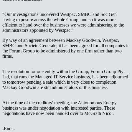
“Our investigations uncovered Westpac, SMBC and Soc Gen
having exposure across the whole Group, and so it was more
efficient to hand over the businesses we were administering to the
administrators appointed by Westpac.”​​​​‌ ‍ ​‍​‍‌‍ ‌ ​‍‌‍‍‌‌‍‌ ‌‍‍‌‌‍ ‍​‍​‍​ ‍‍​‍​‍‌ ​ ‌‍​‌‌‍ ‍‌‍‍‌‌ ‌​‌ ‍‌​‍ ‍‌‍‍‌‌‍ ​‍​‍​‍ ​​‍​‍‌‍‍​‌ ​‍‌‍‌‌‌‍‌‍​‍​‍​ ‍‍​‍​‍‌‍‍​‌ ‌​‌ ‌​‌ ​​‌ ​ ​ ‍‍​‍ ​‍ ‌‍ ‌‌‍​‌‌‍​ ‌‍‍ ‌‍​‌‌ ‍‌​‍ ‌‌‍‌ ‌‍ ‌‍ ‌‍‌​‌ ‌ ‌‍‍‌‌‍ ‍​‍ ‍‌ ​ ‌‍​‌‌‍ ‍‌‍‍‌‌ ‌​‌ ‍‌​‍ ‍‌ ​ ‌ ‌​‌ ‌‌‌‍‌​‌‍‍‌‌‍ ​‍ ‌ ​ ‌ ‌​‌ ‌‌‌‍‌​‌‍‍‌‌‍ ​‍ ‌‍‍‌‌‍ ‍‌ ‌​‌‍‌‌‌‍ ‍‌ ‌​​‍ ‌‍‌‌‌‍‌​‌‍‍‌‌ ‌​​‍ ‌‍ ‌‌‍ ‌‍‌​‌‍‌‌​ ‌‌ ​​‌ ​‍‌‍‌‌‌ ​ ‌‍‌‌‌‍ ‍‌ ‌​‌‍​‌‌ ‌​‌‍‍‌‌‍ ‌‍ ‍​ ‍ ‌‍‍‌‌‍‌​​ ‌​ ‍​‌‍‌​​ ​‌​ ‌‍‌‍​ ​ ‍‌‌‍​‍​ ‍​​‍ ‌​ ‌​​ ‌​​ ‌‌​ ​‍​‍ ‌​ ‌​​ ​‌‌‍‌​​ ‍‌​‍ ‌‌‍​‌​ ​​‌‍​‌‌‍​‍​‍ ‌​ ​ ​ ​​‌‍‌‌​ ‌​​ ​‌​ ‌​​ ‌ ‌‍‌​​ ‌‍​ ‌​‌‍​‌​ ‌‍​ ‍ ‌ ‌​‌ ‍‌‌ ​​‌‍‌‌​ ‌‌ ​​‌‍ ‌ ​ ‌ ‌​​ ‍ ‌ ​​‌‍​‌‌ ‌​‌‍‍​​ ‌‌‍​ ‌‍ ‌‍ ‍‌ ‌​‌‍‌‌‌‍ ‍‌ ‌​​‍‌‌​ ‌‌‌​​‍‌‌ ‌‍‍ ‌‍‌‌‌ ‍‌​‍‌‌​ ​ ‌​‌​​‍‌‌​ ​ ‌​‌​​‍‌‌​ ​‍​ ​‍​ ‍​​ ​​‌‍‌‌​ ​‌​ ​‍‌‍‌‌‌‍​ ‌‍‌‍​ ‍​​ ‌ ​ ​‍‌‍​ ​‍‌‌​ ​‍​ ​‍​‍‌‌​ ‌‌‌​‌​​‍ ‍‌‍​ ‌‍‍​‌‍‍‌‌‍ ​‌‍‌​‌ ​‍‌‍‌‌‌‍ ‍​‍‌‌​ ‌‌‌​​‍‌‌ ‌‍‍ ‌‍‌‌‌ ‍‌​‍‌‌​ ​ ‌​‌​​‍‌‌​ ​ ‌​‌​​‍‌‌​ ​‍​ ​‍​ ​‍‌‍​‍​ ‌​​ ​‌​ ​​​ ​​‌‍‌‌​ ‌‌‌‍‌​​ ​​​ ‌​​ ‌‍​‍‌‌​ ​‍​ ​‍​‍‌‌​ ‌‌‌​‌​​‍ ‍‌ ‌​‌‍‌‌‌ ‍​‌ ‌​​ ‌‍​‍‌‍​‌‌ ​ ‌‍‌‌‌‌‌‌‌ ​‍‌‍ ​​ ‌‌‍‍​‌ ‌​‌ ‌​‌ ​​‌ ​ ​‍‌‌​ ​ ‌​​‌​‍‌‌​ ​‍‌​‌‍​‍‌‌​ ​‍‌​‌‍‌‍ ‌‌‍​‌‌‍​ ‌‍‍ ‌‍​‌‌ ‍‌​‍ ‌‌‍‌ ‌‍ ‌‍ ‌‍‌​‌ ‌ ‌‍‍‌‌‍ ‍​‍ ‍‌ ​ ‌‍​‌‌‍ ‍‌‍‍‌‌ ‌​‌ ‍‌​‍ ‍‌ ​ ‌ ‌​‌ ‌‌‌‍‌​‌‍‍‌‌‍ ​‍‌‌​ ​‍‌​‌‍‌ ​ ‌ ‌​‌ ‌‌‌‍‌​‌‍‍‌‌‍ ​‍‌‍‌‍‍‌‌‍‌​​ ‌​ ‍​‌‍‌​​ ​‌​ ‌‍‌‍​ ​ ‍‌‌‍​‍​ ‍​​‍ ‌​ ‌​​ ‌​​ ‌‌​ ​‍​‍ ‌​ ‌​​ ​‌‌‍‌​​ ‍‌​‍ ‌‌‍​‌​ ​​‌‍​‌‌‍​‍​‍ ‌​ ​ ​ ​​‌‍‌‌​ ‌​​ ​‌​ ‌​​ ‌ ‌‍‌​​ ‌‍​ ‌​‌‍​‌​ ‌‍​‍‌‍‌ ‌​‌ ‍‌‌ ​​‌‍‌‌​ ‌‌ ​​‌‍ ‌ ​ ‌ ‌​​‍‌‍‌ ​​‌‍​‌‌ ‌​‌‍‍​​ ‌‌‍​ ‌‍ ‌‍ ‍‌ ‌​‌‍‌‌‌‍ ‍‌ ‌​​‍‌‌​ ‌‌‌​​‍‌‌ ‌‍‍ ‌‍‌‌‌ ‍‌​‍‌‌​ ​ ‌​‌​​‍‌‌​ ​ ‌​‌​​‍‌‌​ ​‍​ ​‍​ ‍​​ ​​‌‍‌‌​ ​‌​ ​‍‌‍‌‌‌‍​ ‌‍‌‍​ ‍​​ ‌ ​ ​‍‌‍​ ​‍‌‌​ ​‍​ ​‍​‍‌‌​ ‌‌‌​‌​​‍ ‍‌‍​ ‌‍‍​‌‍‍‌‌‍ ​‌‍‌​‌ ​‍‌‍‌‌‌‍ ‍​‍‌‌​ ‌‌‌​​‍‌‌ ‌‍‍ ‌‍‌‌‌ ‍‌​‍‌‌​ ​ ‌​‌​​‍‌‌​ ​ ‌​‌​​‍‌‌​ ​‍​ ​‍​ ​‍‌‍​‍​ ‌​​ ​‌​ ​​​ ​​‌‍‌‌​ ‌‌‌‍‌​​ ​​​ ‌​​ ‌‍​‍‌‌​ ​‍​ ​‍​‍‌‌​ ‌‌‌​‌​​‍ ‍‌ ‌​‌‍‌‌‌ ‍​‌ ‌​​‍‌‍‌ ​​‌‍‌‌‌ ​‍‌ ​ ‌ ​​‌‍‌‌‌‍​ ‌ ‌​‌‍‍‌‌ ‌‍‌‍‌‌​ ‌‌ ​​‌ ‌‌‌‍​‍‌‍ ​‌‍‍‌‌ ​ ‌‍‍​‌‍‌‌‌‍‌​​‍​‍‌ ‌
By way of an agreement between Mackay Goodwin, Westpac,
SMBC and Societe Generale, it has been agreed for all companies in
the Forum Group to be administered by one firm rather than two
firms.
The resolution for one entity within the Group, Forum Group Pty
Ltd, that runs the Managed IT Service business, has been adjourned
to tomorrow pending a sale which is very close to completion.
Mackay Goodwin are still administrators of this business.​​​​‌ ‍ ​‍​‍‌‍ ‌ ​‍‌‍‍‌‌‍‌ ‌‍‍‌‌‍ ‍​‍​‍​ ‍‍​‍​‍‌ ​ ‌‍​‌‌‍ ‍‌‍‍‌‌ ‌​‌ ‍‌​‍ ‍‌‍‍‌‌‍ ​‍​‍​‍ ​​‍​‍‌‍‍​‌ ​‍‌‍‌‌‌‍‌‍​‍​‍​ ‍‍​‍​‍‌‍‍​‌ ‌​‌ ‌​‌ ​​‌ ​ ​ ‍‍​‍ ​‍ ‌‍ ‌‌‍​‌‌‍​ ‌‍‍ ‌‍​‌‌ ‍‌​‍ ‌‌‍‌ ‌‍ ‌‍ ‌‍‌​‌ ‌ ‌‍‍‌‌‍ ‍​‍ ‍‌ ​ ‌‍​‌‌‍ ‍‌‍‍‌‌ ‌​‌ ‍‌​‍ ‍‌ ​ ‌ ‌​‌ ‌‌‌‍‌​‌‍‍‌‌‍ ​‍ ‌ ​ ‌ ‌​‌ ‌‌‌‍‌​‌‍‍‌‌‍ ​‍ ‌‍‍‌‌‍ ‍‌ ‌​‌‍‌‌‌‍ ‍‌ ‌​​‍ ‌‍‌‌‌‍‌​‌‍‍‌‌ ‌​​‍ ‌‍ ‌‌‍ ‌‍‌​‌‍‌‌​ ‌‌ ​​‌ ​‍‌‍‌‌‌ ​ ‌‍‌‌‌‍ ‍‌ ‌​‌‍​‌‌ ‌​‌‍‍‌‌‍ ‌‍ ‍​ ‍ ‌‍‍‌‌‍‌​​ ‌​ ‍​‌‍‌​​ ​‌​ ‌‍‌‍​ ​ ‍‌‌‍​‍​ ‍​​‍ ‌​ ‌​​ ‌​​ ‌‌​ ​‍​‍ ‌​ ‌​​ ​‌‌‍‌​​ ‍‌​‍ ‌‌‍​‌​ ​​‌‍​‌‌‍​‍​‍ ‌​ ​ ​ ​​‌‍‌‌​ ‌​​ ​‌​ ‌​​ ‌ ‌‍‌​​ ‌‍​ ‌​‌‍​‌​ ‌‍​ ‍ ‌ ‌​‌ ‍‌‌ ​​‌‍‌‌​ ‌‌ ​​‌‍ ‌ ​ ‌ ‌​​ ‍ ‌ ​​‌‍​‌‌ ‌​‌‍‍​​ ‌‌‍​ ‌‍ ‌‍ ‍‌ ‌​‌‍‌‌‌‍ ‍‌ ‌​​‍‌‌​ ‌‌‌​​‍‌‌ ‌‍‍ ‌‍‌‌‌ ‍‌​‍‌‌​ ​ ‌​‌​​‍‌‌​ ​ ‌​‌​​‍‌‌​ ​‍​ ​‍​ ​‌​ ‌‍​ ​‍​ ‌‌‌‍‌‍‌‍‌‌​ ​ ‌‍​‌​ ‌‍‌‍‌‍​ ‍​​ ​​​‍‌‌​ ​‍​ ​‍​‍‌‌​ ‌‌‌​‌​​‍ ‍‌‍​ ‌‍‍​‌‍‍‌‌‍ ​‌‍‌​‌ ​‍‌‍‌‌‌‍ ‍​‍‌‌​ ‌‌‌​​‍‌‌ ‌‍‍ ‌‍‌‌‌ ‍‌​‍‌‌​ ​ ‌​‌​​‍‌‌​ ​ ‌​‌​​‍‌‌​ ​‍​ ​‍​ ‌ ​ ‌‌​ ​​​ ‌‍‌‍‌​​ ​‌​ ​​​ ‌‌​ ​​​ ‌‌​ ‌ ​ ‌​​‍‌‌​ ​‍​ ​‍​‍‌‌​ ‌‌‌​‌​​‍ ‍‌ ‌​‌‍‌‌‌ ‍​‌ ‌​​ ‌‍​‍‌‍​‌‌ ​ ‌‍‌‌‌‌‌‌‌ ​‍‌‍ ​​ ‌‌‍‍​‌ ‌​‌ ‌​‌ ​​‌ ​ ​‍‌‌​ ​ ‌​​‌​‍‌‌​ ​‍‌​‌‍​‍‌‌​ ​‍‌​‌‍‌‍ ‌‌‍​‌‌‍​ ‌‍‍ ‌‍​‌‌ ‍‌​‍ ‌‌‍‌ ‌‍ ‌‍ ‌‍‌​‌ ‌ ‌‍‍‌‌‍ ‍​‍ ‍‌ ​ ‌‍​‌‌‍ ‍‌‍‍‌‌ ‌​‌ ‍‌​‍ ‍‌ ​ ‌ ‌​‌ ‌‌‌‍‌​‌‍‍‌‌‍ ​‍‌‌​ ​‍‌​‌‍‌ ​ ‌ ‌​‌ ‌‌‌‍‌​‌‍‍‌‌‍ ​‍‌‍‌‍‍‌‌‍‌​​ ‌​ ‍​‌‍‌​​ ​‌​ ‌‍‌‍​ ​ ‍‌‌‍​‍​ ‍​​‍ ‌​ ‌​​ ‌​​ ‌‌​ ​‍​‍ ‌​ ‌​​ ​‌‌‍‌​​ ‍‌​‍ ‌‌‍​‌​ ​​‌‍​‌‌‍​‍​‍ ‌​ ​ ​ ​​‌‍‌‌​ ‌​​ ​‌​ ‌​​ ‌ ‌‍‌​​ ‌‍​ ‌​‌‍​‌​ ‌‍​‍‌‍‌ ‌​‌ ‍‌‌ ​​‌‍‌‌​ ‌‌ ​​‌‍ ‌ ​ ‌ ‌​​‍‌‍‌ ​​‌‍​‌‌ ‌​‌‍‍​​ ‌‌‍​ ‌‍ ‌‍ ‍‌ ‌​‌‍‌‌‌‍ ‍‌ ‌​​‍‌‌​ ‌‌‌​​‍‌‌ ‌‍‍ ‌‍‌‌‌ ‍‌​‍‌‌​ ​ ‌​‌​​‍‌‌​ ​ ‌​‌​​‍‌‌​ ​‍​ ​‍​ ​‌​ ‌‍​ ​‍​ ‌‌‌‍‌‍‌‍‌‌​ ​ ‌‍​‌​ ‌‍‌‍‌‍​ ‍​​ ​​​‍‌‌​ ​‍​ ​‍​‍‌‌​ ‌‌‌​‌​​‍ ‍‌‍​ ‌‍‍​‌‍‍‌‌‍ ​‌‍‌​‌ ​‍‌‍‌‌‌‍ ‍​‍‌‌​ ‌‌‌​​‍‌‌ ‌‍‍ ‌‍‌‌‌ ‍‌​‍‌‌​ ​ ‌​‌​​‍‌‌​ ​ ‌​‌​​‍‌‌​ ​‍​ ​‍​ ‌ ​ ‌‌​ ​​​ ‌‍‌‍‌​​ ​‌​ ​​​ ‌‌​ ​​​ ‌‌​ ‌ ​ ‌​​‍‌‌​ ​‍​ ​‍​‍‌‌​ ‌‌‌​‌​​‍ ‍‌ ‌​‌‍‌‌‌ ‍​‌ ‌​​‍‌‍‌ ​​‌‍‌‌‌ ​‍‌ ​ ‌ ​​‌‍‌‌‌‍​ ‌ ‌​‌‍‍‌‌ ‌‍‌‍‌‌​ ‌‌ ​​‌ ‌‌‌‍​‍‌‍ ​‌‍‍‌‌ ​ ‌‍‍​‌‍‌‌‌‍‌​​‍​‍‌ ‌
At the time of the creditors’ meeting, the Autonomous Energy
business was under negotiation with interested parties. These
negotiations have now been handed over to McGrath Nicol.​​​​‌ ‍ ​‍​‍‌‍ ‌ ​‍‌‍‍‌‌‍‌ ‌‍‍‌‌‍ ‍​‍​‍​ ‍‍​‍​‍‌ ​ ‌‍​‌‌‍ ‍‌‍‍‌‌ ‌​‌ ‍‌​‍ ‍‌‍‍‌‌‍ ​‍​‍​‍ ​​‍​‍‌‍‍​‌ ​‍‌‍‌‌‌‍‌‍​‍​‍​ ‍‍​‍​‍‌‍‍​‌ ‌​‌ ‌​‌ ​​‌ ​ ​ ‍‍​‍ ​‍ ‌‍ ‌‌‍​‌‌‍​ ‌‍‍ ‌‍​‌‌ ‍‌​‍ ‌‌‍‌ ‌‍ ‌‍ ‌‍‌​‌ ‌ ‌‍‍‌‌‍ ‍​‍ ‍‌ ​ ‌‍​‌‌‍ ‍‌‍‍‌‌ ‌​‌ ‍‌​‍ ‍‌ ​ ‌ ‌​‌ ‌‌‌‍‌​‌‍‍‌‌‍ ​‍ ‌ ​ ‌ ‌​‌ ‌‌‌‍‌​‌‍‍‌‌‍ ​‍ ‌‍‍‌‌‍ ‍‌ ‌​‌‍‌‌‌‍ ‍‌ ‌​​‍ ‌‍‌‌‌‍‌​‌‍‍‌‌ ‌​​‍ ‌‍ ‌‌‍ ‌‍‌​‌‍‌‌​ ‌‌ ​​‌ ​‍‌‍‌‌‌ ​ ‌‍‌‌‌‍ ‍‌ ‌​‌‍​‌‌ ‌​‌‍‍‌‌‍ ‌‍ ‍​ ‍ ‌‍‍‌‌‍‌​​ ‌​ ‍​‌‍‌​​ ​‌​ ‌‍‌‍​ ​ ‍‌‌‍​‍​ ‍​​‍ ‌​ ‌​​ ‌​​ ‌‌​ ​‍​‍ ‌​ ‌​​ ​‌‌‍‌​​ ‍‌​‍ ‌‌‍​‌​ ​​‌‍​‌‌‍​‍​‍ ‌​ ​ ​ ​​‌‍‌‌​ ‌​​ ​‌​ ‌​​ ‌ ‌‍‌​​ ‌‍​ ‌​‌‍​‌​ ‌‍​ ‍ ‌ ‌​‌ ‍‌‌ ​​‌‍‌‌​ ‌‌ ​​‌‍ ‌ ​ ‌ ‌​​ ‍ ‌ ​​‌‍​‌‌ ‌​‌‍‍​​ ‌‌‍​ ‌‍ ‌‍ ‍‌ ‌​‌‍‌‌‌‍ ‍‌ ‌​​‍‌‌​ ‌‌‌​​‍‌‌ ‌‍‍ ‌‍‌‌‌ ‍‌​‍‌‌​ ​ ‌​‌​​‍‌‌​ ​ ‌​‌​​‍‌‌​ ​‍​ ​‍‌‍‌‌​ ‌‌‌‍‌‍​ ​​‌‍​‍​ ‍‌​ ‌​​ ‌ ‌‍‌‌​ ​ ​ ​​​ ‌‍​‍‌‌​ ​‍​ ​‍​‍‌‌​ ‌‌‌​‌​​‍ ‍‌‍​ ‌‍‍​‌‍‍‌‌‍ ​‌‍‌​‌ ​‍‌‍‌‌‌‍ ‍​‍‌‌​ ‌‌‌​​‍‌‌ ‌‍‍ ‌‍‌‌‌ ‍‌​‍‌‌​ ​ ‌​‌​​‍‌‌​ ​ ‌​‌​​‍‌‌​ ​‍​ ​‍‌‍​ ‌‍​ ​ ​‍​ ‌​​ ​ ​ ​​​ ‌ ​ ‌‌​ ‍‌‌‍‌​​ ​ ​ ‌‌​‍‌‌​ ​‍​ ​‍​‍‌‌​ ‌‌‌​‌​​‍ ‍‌ ‌​‌‍‌‌‌ ‍​‌ ‌​​ ‌‍​‍‌‍​‌‌ ​ ‌‍‌‌‌‌‌‌‌ ​‍‌‍ ​​ ‌‌‍‍​‌ ‌​‌ ‌​‌ ​​‌ ​ ​‍‌‌​ ​ ‌​​‌​‍‌‌​ ​‍‌​‌‍​‍‌‌​ ​‍‌​‌‍‌‍ ‌‌‍​‌‌‍​ ‌‍‍ ‌‍​‌‌ ‍‌​‍ ‌‌‍‌ ‌‍ ‌‍ ‌‍‌​‌ ‌ ‌‍‍‌‌‍ ‍​‍ ‍‌ ​ ‌‍​‌‌‍ ‍‌‍‍‌‌ ‌​‌ ‍‌​‍ ‍‌ ​ ‌ ‌​‌ ‌‌‌‍‌​‌‍‍‌‌‍ ​‍‌‌​ ​‍‌​‌‍‌ ​ ‌ ‌​‌ ‌‌‌‍‌​‌‍‍‌‌‍ ​‍‌‍‌‍‍‌‌‍‌​​ ‌​ ‍​‌‍‌​​ ​‌​ ‌‍‌‍​ ​ ‍‌‌‍​‍​ ‍​​‍ ‌​ ‌​​ ‌​​ ‌‌​ ​‍​‍ ‌​ ‌​​ ​‌‌‍‌​​ ‍‌​‍ ‌‌‍​‌​ ​​‌‍​‌‌‍​‍​‍ ‌​ ​ ​ ​​‌‍‌‌​ ‌​​ ​‌​ ‌​​ ‌ ‌‍‌​​ ‌‍​ ‌​‌‍​‌​ ‌‍​‍‌‍‌ ‌​‌ ‍‌‌ ​​‌‍‌‌​ ‌‌ ​​‌‍ ‌ ​ ‌ ‌​​‍‌‍‌ ​​‌‍​‌‌ ‌​‌‍‍​​ ‌‌‍​ ‌‍ ‌‍ ‍‌ ‌​‌‍‌‌‌‍ ‍‌ ‌​​‍‌‌​ ‌‌‌​​‍‌‌ ‌‍‍ ‌‍‌‌‌ ‍‌​‍‌‌​ ​ ‌​‌​​‍‌‌​ ​ ‌​‌​​‍‌‌​ ​‍​ ​‍‌‍‌‌​ ‌‌‌‍‌‍​ ​​‌‍​‍​ ‍‌​ ‌​​ ‌ ‌‍‌‌​ ​ ​ ​​​ ‌‍​‍‌‌​ ​‍​ ​‍​‍‌‌​ ‌‌‌​‌​​‍ ‍‌‍​ ‌‍‍​‌‍‍‌‌‍ ​‌‍‌​‌ ​‍‌‍‌‌‌‍ ‍​‍‌‌​ ‌‌‌​​‍‌‌ ‌‍‍ ‌‍‌‌‌ ‍‌​‍‌‌​ ​ ‌​‌​​‍‌‌​ ​ ‌​‌​​‍‌‌​ ​‍​ ​‍‌‍​ ‌‍​ ​ ​‍​ ‌​​ ​ ​ ​​​ ‌ ​ ‌‌​ ‍‌‌‍‌​​ ​ ​ ‌‌​‍‌‌​ ​‍​ ​‍​‍‌‌​ ‌‌‌​‌​​‍ ‍‌ ‌​‌‍‌‌‌ ‍​‌ ‌​​‍‌‍‌ ​​‌‍‌‌‌ ​‍‌ ​ ‌ ​​‌‍‌‌‌‍​ ‌ ‌​‌‍‍‌‌ ‌‍‌‍‌‌​ ‌‌ ​​‌ ‌‌‌‍​‍‌‍ ​‌‍‍‌‌ ​ ‌‍‍​‌‍‌‌‌‍‌​​‍​‍‌ ‌
-Ends-​​​​‌ ‍ ​‍​‍‌‍ ‌ ​‍‌‍‍‌‌‍‌ ‌‍‍‌‌‍ ‍​‍​‍​ ‍‍​‍​‍‌ ​ ‌‍​‌‌‍ ‍‌‍‍‌‌ ‌​‌ ‍‌​‍ ‍‌‍‍‌‌‍ ​‍​‍​‍ ​​‍​‍‌‍‍​‌ ​‍‌‍‌‌‌‍‌‍​‍​‍​ ‍‍​‍​‍‌‍‍​‌ ‌​‌ ‌​‌ ​​‌ ​ ​ ‍‍​‍ ​‍ ‌‍ ‌‌‍​‌‌‍​ ‌‍‍ ‌‍​‌‌ ‍‌​‍ ‌‌‍‌ ‌‍ ‌‍ ‌‍‌​‌ ‌ ‌‍‍‌‌‍ ‍​‍ ‍‌ ​ ‌‍​‌‌‍ ‍‌‍‍‌‌ ‌​‌ ‍‌​‍ ‍‌ ​ ‌ ‌​‌ ‌‌‌‍‌​‌‍‍‌‌‍ ​‍ ‌ ​ ‌ ‌​‌ ‌‌‌‍‌​‌‍‍‌‌‍ ​‍ ‌‍‍‌‌‍ ‍‌ ‌​‌‍‌‌‌‍ ‍‌ ‌​​‍ ‌‍‌‌‌‍‌​‌‍‍‌‌ ‌​​‍ ‌‍ ‌‌‍ ‌‍‌​‌‍‌‌​ ‌‌ ​​‌ ​‍‌‍‌‌‌ ​ ‌‍‌‌‌‍ ‍‌ ‌​‌‍​‌‌ ‌​‌‍‍‌‌‍ ‌‍ ‍​ ‍ ‌‍‍‌‌‍‌​​ ‌​ ‍​‌‍‌​​ ​‌​ ‌‍‌‍​ ​ ‍‌‌‍​‍​ ‍​​‍ ‌​ ‌​​ ‌​​ ‌‌​ ​‍​‍ ‌​ ‌​​ ​‌‌‍‌​​ ‍‌​‍ ‌‌‍​‌​ ​​‌‍​‌‌‍​‍​‍ ‌​ ​ ​ ​​‌‍‌‌​ ‌​​ ​‌​ ‌​​ ‌ ‌‍‌​​ ‌‍​ ‌​‌‍​‌​ ‌‍​ ‍ ‌ ‌​‌ ‍‌‌ ​​‌‍‌‌​ ‌‌ ​​‌‍ ‌ ​ ‌ ‌​​ ‍ ‌ ​​‌‍​‌‌ ‌​‌‍‍​​ ‌‌‍​ ‌‍ ‌‍ ‍‌ ‌​‌‍‌‌‌‍ ‍‌ ‌​​‍‌‌​ ‌‌‌​​‍‌‌ ‌‍‍ ‌‍‌‌‌ ‍‌​‍‌‌​ ​ ‌​‌​​‍‌‌​ ​ ‌​‌​​‍‌‌​ ​‍​ ​‍​ ​ ‌‍‌‍‌‍​‌‌‍​‍​ ‍‌‌‍​‍​ ‌‌‌‍‌​​ ‌ ​ ​ ‌‍‌‌‌‍‌‍​‍‌‌​ ​‍​ ​‍​‍‌‌​ ‌‌‌​‌​​‍ ‍‌‍​ ‌‍‍​‌‍‍‌‌‍ ​‌‍‌​‌ ​‍‌‍‌‌‌‍ ‍​‍‌‌​ ‌‌‌​​‍‌‌ ‌‍‍ ‌‍‌‌‌ ‍‌​‍‌‌​ ​ ‌​‌​​‍‌‌​ ​ ‌​‌​​‍‌‌​ ​‍​ ​‍‌‍‌‌‌‍‌‌​ ‍‌​ ‌‍‌‍‌‍‌‍‌​​ ​‍​ ​‍‌‍‌‌​ ‌‍​ ‌​‌‍​ ​‍‌‌​ ​‍​ ​‍​‍‌‌​ ‌‌‌​‌​​‍ ‍‌ ‌​‌‍‌‌‌ ‍​‌ ‌​​ ‌‍​‍‌‍​‌‌ ​ ‌‍‌‌‌‌‌‌‌ ​‍‌‍ ​​ ‌‌‍‍​‌ ‌​‌ ‌​‌ ​​‌ ​ ​‍‌‌​ ​ ‌​​‌​‍‌‌​ ​‍‌​‌‍​‍‌‌​ ​‍‌​‌‍‌‍ ‌‌‍​‌‌‍​ ‌‍‍ ‌‍​‌‌ ‍‌​‍ ‌‌‍‌ ‌‍ ‌‍ ‌‍‌​‌ ‌ ‌‍‍‌‌‍ ‍​‍ ‍‌ ​ ‌‍​‌‌‍ ‍‌‍‍‌‌ ‌​‌ ‍‌​‍ ‍‌ ​ ‌ ‌​‌ ‌‌‌‍‌​‌‍‍‌‌‍ ​‍‌‌​ ​‍‌​‌‍‌ ​ ‌ ‌​‌ ‌‌‌‍‌​‌‍‍‌‌‍ ​‍‌‍‌‍‍‌‌‍‌​​ ‌​ ‍​‌‍‌​​ ​‌​ ‌‍‌‍​ ​ ‍‌‌‍​‍​ ‍​​‍ ‌​ ‌​​ ‌​​ ‌‌​ ​‍​‍ ‌​ ‌​​ ​‌‌‍‌​​ ‍‌​‍ ‌‌‍​‌​ ​​‌‍​‌‌‍​‍​‍ ‌​ ​ ​ ​​‌‍‌‌​ ‌​​ ​‌​ ‌​​ ‌ ‌‍‌​​ ‌‍​ ‌​‌‍​‌​ ‌‍​‍‌‍‌ ‌​‌ ‍‌‌ ​​‌‍‌‌​ ‌‌ ​​‌‍ ‌ ​ ‌ ‌​​‍‌‍‌ ​​‌‍​‌‌ ‌​‌‍‍​​ ‌‌‍​ ‌‍ ‌‍ ‍‌ ‌​‌‍‌‌‌‍ ‍‌ ‌​​‍‌‌​ ‌‌‌​​‍‌‌ ‌‍‍ ‌‍‌‌‌ ‍‌​‍‌‌​ ​ ‌​‌​​‍‌‌​ ​ ‌​‌​​‍‌‌​ ​‍​ ​‍​ ​ ‌‍‌‍‌‍​‌‌‍​‍​ ‍‌‌‍​‍​ ‌‌‌‍‌​​ ‌ ​ ​ ‌‍‌‌‌‍‌‍​‍‌‌​ ​‍​ ​‍​‍‌‌​ ‌‌‌​‌​​‍ ‍‌‍​ ‌‍‍​‌‍‍‌‌‍ ​‌‍‌​‌ ​‍‌‍‌‌‌‍ ‍​‍‌‌​ ‌‌‌​​‍‌‌ ‌‍‍ ‌‍‌‌‌ ‍‌​‍‌‌​ ​ ‌​‌​​‍‌‌​ ​ ‌​‌​​‍‌‌​ ​‍​ ​‍‌‍‌‌‌‍‌‌​ ‍‌​ ‌‍‌‍‌‍‌‍‌​​ ​‍​ ​‍‌‍‌‌​ ‌‍​ ‌​‌‍​ ​‍‌‌​ ​‍​ ​‍​‍‌‌​ ‌‌‌​‌​​‍ ‍‌ ‌​‌‍‌‌‌ ‍​‌ ‌​​‍‌‍‌ ​​‌‍‌‌‌ ​‍‌ ​ ‌ ​​‌‍‌‌‌‍​ ‌ ‌​‌‍‍‌‌ ‌‍‌‍‌‌​ ‌‌ ​​‌ ‌‌‌‍​‍‌‍ ​‌‍‍‌‌ ​ ‌‍‍​‌‍‌‌‌‍‌​​‍​‍‌ ‌