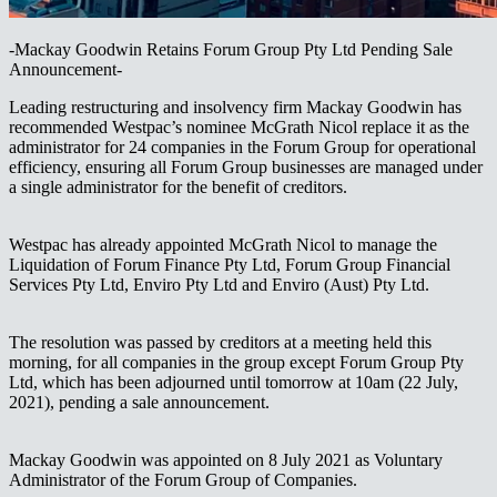
-Mackay Goodwin Retains Forum Group Pty Ltd Pending Sale
Announcement-​​​​‌ ‍ ​‍​‍‌‍ ‌ ​‍‌‍‍‌‌‍‌ ‌‍‍‌‌‍ ‍​‍​‍​ ‍‍​‍​‍‌ ​ ‌‍​‌‌‍ ‍‌‍‍‌‌ ‌​‌ ‍‌​‍ ‍‌‍‍‌‌‍ ​‍​‍​‍ ​​‍​‍‌‍‍​‌ ​‍‌‍‌‌‌‍‌‍​‍​‍​ ‍‍​‍​‍‌‍‍​‌ ‌​‌ ‌​‌ ​​‌ ​ ​ ‍‍​‍ ​‍ ‌‍ ‌‌‍​‌‌‍​ ‌‍‍ ‌‍​‌‌ ‍‌​‍ ‌‌‍‌ ‌‍ ‌‍ ‌‍‌​‌ ‌ ‌‍‍‌‌‍ ‍​‍ ‍‌ ​ ‌‍​‌‌‍ ‍‌‍‍‌‌ ‌​‌ ‍‌​‍ ‍‌ ​ ‌ ‌​‌ ‌‌‌‍‌​‌‍‍‌‌‍ ​‍ ‌ ​ ‌ ‌​‌ ‌‌‌‍‌​‌‍‍‌‌‍ ​‍ ‌‍‍‌‌‍ ‍‌ ‌​‌‍‌‌‌‍ ‍‌ ‌​​‍ ‌‍‌‌‌‍‌​‌‍‍‌‌ ‌​​‍ ‌‍ ‌‌‍ ‌‍‌​‌‍‌‌​ ‌‌ ​​‌ ​‍‌‍‌‌‌ ​ ‌‍‌‌‌‍ ‍‌ ‌​‌‍​‌‌ ‌​‌‍‍‌‌‍ ‌‍ ‍​ ‍ ‌‍‍‌‌‍‌​​ ‌​ ‍​‌‍‌​​ ​‌​ ‌‍‌‍​ ​ ‍‌‌‍​‍​ ‍​​‍ ‌​ ‌​​ ‌​​ ‌‌​ ​‍​‍ ‌​ ‌​​ ​‌‌‍‌​​ ‍‌​‍ ‌‌‍​‌​ ​​‌‍​‌‌‍​‍​‍ ‌​ ​ ​ ​​‌‍‌‌​ ‌​​ ​‌​ ‌​​ ‌ ‌‍‌​​ ‌‍​ ‌​‌‍​‌​ ‌‍​ ‍ ‌ ‌​‌ ‍‌‌ ​​‌‍‌‌​ ‌‌ ​​‌‍ ‌ ​ ‌ ‌​​ ‍ ‌ ​​‌‍​‌‌ ‌​‌‍‍​​ ‌‌‍​ ‌‍ ‌‍ ‍‌ ‌​‌‍‌‌‌‍ ‍‌ ‌​​‍‌‌​ ‌‌‌​​‍‌‌ ‌‍‍ ‌‍‌‌‌ ‍‌​‍‌‌​ ​ ‌​‌​​‍‌‌​ ​ ‌​‌​​‍‌‌​ ​‍​ ​‍​ ​​‌‍​ ​ ‍‌​ ‌‍‌‍​ ​ ‍​‌‍‌‍​ ​‍‌‍‌​​ ‌​​ ‌​​ ​‌​‍‌‌​ ​‍​ ​‍​‍‌‌​ ‌‌‌​‌​​‍ ‍‌‍​ ‌‍‍​‌‍‍‌‌‍ ​‌‍‌​‌ ​‍‌‍‌‌‌‍ ‍​‍‌‌​ ‌‌‌​​‍‌‌ ‌‍‍ ‌‍‌‌‌ ‍‌​‍‌‌​ ​ ‌​‌​​‍‌‌​ ​ ‌​‌​​‍‌‌​ ​‍​ ​‍‌‍​‌​ ​ ‌‍‌​​ ​ ‌‍​‌​ ‌ ​ ‌ ‌‍‌‍​ ​​‌‍​‌‌‍‌​‌‍‌​​‍‌‌​ ​‍​ ​‍​‍‌‌​ ‌‌‌​‌​​‍ ‍‌ ‌​‌‍‌‌‌ ‍​‌ ‌​​ ‌‍​‍‌‍​‌‌ ​ ‌‍‌‌‌‌‌‌‌ ​‍‌‍ ​​ ‌‌‍‍​‌ ‌​‌ ‌​‌ ​​‌ ​ ​‍‌‌​ ​ ‌​​‌​‍‌‌​ ​‍‌​‌‍​‍‌‌​ ​‍‌​‌‍‌‍ ‌‌‍​‌‌‍​ ‌‍‍ ‌‍​‌‌ ‍‌​‍ ‌‌‍‌ ‌‍ ‌‍ ‌‍‌​‌ ‌ ‌‍‍‌‌‍ ‍​‍ ‍‌ ​ ‌‍​‌‌‍ ‍‌‍‍‌‌ ‌​‌ ‍‌​‍ ‍‌ ​ ‌ ‌​‌ ‌‌‌‍‌​‌‍‍‌‌‍ ​‍‌‌​ ​‍‌​‌‍‌ ​ ‌ ‌​‌ ‌‌‌‍‌​‌‍‍‌‌‍ ​‍‌‍‌‍‍‌‌‍‌​​ ‌​ ‍​‌‍‌​​ ​‌​ ‌‍‌‍​ ​ ‍‌‌‍​‍​ ‍​​‍ ‌​ ‌​​ ‌​​ ‌‌​ ​‍​‍ ‌​ ‌​​ ​‌‌‍‌​​ ‍‌​‍ ‌‌‍​‌​ ​​‌‍​‌‌‍​‍​‍ ‌​ ​ ​ ​​‌‍‌‌​ ‌​​ ​‌​ ‌​​ ‌ ‌‍‌​​ ‌‍​ ‌​‌‍​‌​ ‌‍​‍‌‍‌ ‌​‌ ‍‌‌ ​​‌‍‌‌​ ‌‌ ​​‌‍ ‌ ​ ‌ ‌​​‍‌‍‌ ​​‌‍​‌‌ ‌​‌‍‍​​ ‌‌‍​ ‌‍ ‌‍ ‍‌ ‌​‌‍‌‌‌‍ ‍‌ ‌​​‍‌‌​ ‌‌‌​​‍‌‌ ‌‍‍ ‌‍‌‌‌ ‍‌​‍‌‌​ ​ ‌​‌​​‍‌‌​ ​ ‌​‌​​‍‌‌​ ​‍​ ​‍​ ​​‌‍​ ​ ‍‌​ ‌‍‌‍​ ​ ‍​‌‍‌‍​ ​‍‌‍‌​​ ‌​​ ‌​​ ​‌​‍‌‌​ ​‍​ ​‍​‍‌‌​ ‌‌‌​‌​​‍ ‍‌‍​ ‌‍‍​‌‍‍‌‌‍ ​‌‍‌​‌ ​‍‌‍‌‌‌‍ ‍​‍‌‌​ ‌‌‌​​‍‌‌ ‌‍‍ ‌‍‌‌‌ ‍‌​‍‌‌​ ​ ‌​‌​​‍‌‌​ ​ ‌​‌​​‍‌‌​ ​‍​ ​‍‌‍​‌​ ​ ‌‍‌​​ ​ ‌‍​‌​ ‌ ​ ‌ ‌‍‌‍​ ​​‌‍​‌‌‍‌​‌‍‌​​‍‌‌​ ​‍​ ​‍​‍‌‌​ ‌‌‌​‌​​‍ ‍‌ ‌​‌‍‌‌‌ ‍​‌ ‌​​‍‌‍‌ ​​‌‍‌‌‌ ​‍‌ ​ ‌ ​​‌‍‌‌‌‍​ ‌ ‌​‌‍‍‌‌ ‌‍‌‍‌‌​ ‌‌ ​​‌ ‌‌‌‍​‍‌‍ ​‌‍‍‌‌ ​ ‌‍‍​‌‍‌‌‌‍‌​​‍​‍‌ ‌
Leading restructuring and insolvency firm Mackay Goodwin has
recommended Westpac’s nominee McGrath Nicol replace it as the
administrator for 24 companies in the Forum Group for operational
efficiency, ensuring all Forum Group businesses are managed under
a single administrator for the benefit of creditors.
Westpac has already appointed McGrath Nicol to manage the
Liquidation of Forum Finance Pty Ltd, Forum Group Financial
Services Pty Ltd, Enviro Pty Ltd and Enviro (Aust) Pty Ltd.
The resolution was passed by creditors at a meeting held this
morning, for all companies in the group except Forum Group Pty
Ltd, which has been adjourned until tomorrow at 10am (22 July,
2021), pending a sale announcement.
Mackay Goodwin was appointed on 8 July 2021 as Voluntary
Administrator of the Forum Group of Companies.