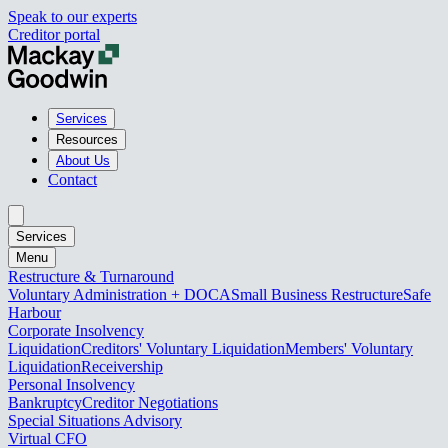
Speak to our experts
Creditor portal
Services
Resources
About Us
Contact
Services
Menu
Restructure & Turnaround
Voluntary Administration + DOCA
Small Business Restructure
Safe
Harbour
Corporate Insolvency
Liquidation
Creditors' Voluntary Liquidation
Members' Voluntary
Liquidation
Receivership
Personal Insolvency
Bankruptcy
Creditor Negotiations
Special Situations Advisory
Virtual CFO