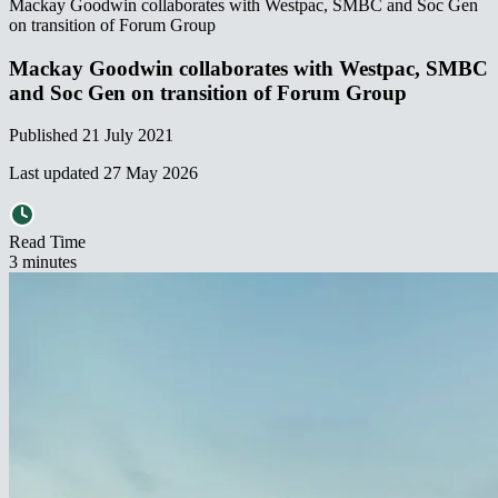
Mackay Goodwin collaborates with Westpac, SMBC and Soc Gen
on transition of Forum Group​​​​‌ ‍ ​‍​‍‌‍ ‌ ​‍‌‍‍‌‌‍‌ ‌‍‍‌‌‍ ‍​‍​‍​ ‍‍​‍​‍‌ ​ ‌‍​‌‌‍ ‍‌‍‍‌‌ ‌​‌ ‍‌​‍ ‍‌‍‍‌‌‍ ​‍​‍​‍ ​​‍​‍‌‍‍​‌ ​‍‌‍‌‌‌‍‌‍​‍​‍​ ‍‍​‍​‍‌‍‍​‌ ‌​‌ ‌​‌ ​​‌ ​ ​ ‍‍​‍ ​‍ ‌‍ ‌‌‍​‌‌‍​ ‌‍‍ ‌‍​‌‌ ‍‌​‍ ‌‌‍‌ ‌‍ ‌‍ ‌‍‌​‌ ‌ ‌‍‍‌‌‍ ‍​‍ ‍‌ ​ ‌‍​‌‌‍ ‍‌‍‍‌‌ ‌​‌ ‍‌​‍ ‍‌ ​ ‌ ‌​‌ ‌‌‌‍‌​‌‍‍‌‌‍ ​‍ ‌ ​ ‌ ‌​‌ ‌‌‌‍‌​‌‍‍‌‌‍ ​‍ ‌‍‍‌‌‍ ‍‌ ‌​‌‍‌‌‌‍ ‍‌ ‌​​‍ ‌‍‌‌‌‍‌​‌‍‍‌‌ ‌​​‍ ‌‍ ‌‌‍ ‌‍‌​‌‍‌‌​ ‌‌ ​​‌ ​‍‌‍‌‌‌ ​ ‌‍‌‌‌‍ ‍‌ ‌​‌‍​‌‌ ‌​‌‍‍‌‌‍ ‌‍ ‍​ ‍ ‌‍‍‌‌‍‌​​ ‌​ ‍​‌‍‌​​ ​‌​ ‌‍‌‍​ ​ ‍‌‌‍​‍​ ‍​​‍ ‌​ ‌​​ ‌​​ ‌‌​ ​‍​‍ ‌​ ‌​​ ​‌‌‍‌​​ ‍‌​‍ ‌‌‍​‌​ ​​‌‍​‌‌‍​‍​‍ ‌​ ​ ​ ​​‌‍‌‌​ ‌​​ ​‌​ ‌​​ ‌ ‌‍‌​​ ‌‍​ ‌​‌‍​‌​ ‌‍​ ‍ ‌ ‌​‌ ‍‌‌ ​​‌‍‌‌​ ‌‌ ​​‌‍ ‌ ​ ‌ ‌​​ ‍ ‌ ​​‌‍​‌‌ ‌​‌‍‍​​ ‌‌ ‌​‌‍‍‌‌ ‌​‌‍ ​‌‍‌‌​ ‌‍​‍‌‍​‌‌ ​ ‌‍‌‌‌‌‌‌‌ ​‍‌‍ ​​ ‌‌‍‍​‌ ‌​‌ ‌​‌ ​​‌ ​ ​‍‌‌​ ​ ‌​​‌​‍‌‌​ ​‍‌​‌‍​‍‌‌​ ​‍‌​‌‍‌‍ ‌‌‍​‌‌‍​ ‌‍‍ ‌‍​‌‌ ‍‌​‍ ‌‌‍‌ ‌‍ ‌‍ ‌‍‌​‌ ‌ ‌‍‍‌‌‍ ‍​‍ ‍‌ ​ ‌‍​‌‌‍ ‍‌‍‍‌‌ ‌​‌ ‍‌​‍ ‍‌ ​ ‌ ‌​‌ ‌‌‌‍‌​‌‍‍‌‌‍ ​‍‌‌​ ​‍‌​‌‍‌ ​ ‌ ‌​‌ ‌‌‌‍‌​‌‍‍‌‌‍ ​‍‌‍‌‍‍‌‌‍‌​​ ‌​ ‍​‌‍‌​​ ​‌​ ‌‍‌‍​ ​ ‍‌‌‍​‍​ ‍​​‍ ‌​ ‌​​ ‌​​ ‌‌​ ​‍​‍ ‌​ ‌​​ ​‌‌‍‌​​ ‍‌​‍ ‌‌‍​‌​ ​​‌‍​‌‌‍​‍​‍ ‌​ ​ ​ ​​‌‍‌‌​ ‌​​ ​‌​ ‌​​ ‌ ‌‍‌​​ ‌‍​ ‌​‌‍​‌​ ‌‍​‍‌‍‌ ‌​‌ ‍‌‌ ​​‌‍‌‌​ ‌‌ ​​‌‍ ‌ ​ ‌ ‌​​‍‌‍‌ ​​‌‍​‌‌ ‌​‌‍‍​​ ‌‌ ‌​‌‍‍‌‌ ‌​‌‍ ​‌‍‌‌​‍‌‍‌ ​​‌‍‌‌‌ ​‍‌ ​ ‌ ​​‌‍‌‌‌‍​ ‌ ‌​‌‍‍‌‌ ‌‍‌‍‌‌​ ‌‌ ​​‌ ‌‌‌‍​‍‌‍ ​‌‍‍‌‌ ​ ‌‍‍​‌‍‌‌‌‍‌​​‍​‍‌ ‌
Mackay Goodwin collaborates with Westpac, SMBC
and Soc Gen on transition of Forum Group​​​​‌ ‍ ​‍​‍‌‍ ‌ ​‍‌‍‍‌‌‍‌ ‌‍‍‌‌‍ ‍​‍​‍​ ‍‍​‍​‍‌ ​ ‌‍​‌‌‍ ‍‌‍‍‌‌ ‌​‌ ‍‌​‍ ‍‌‍‍‌‌‍ ​‍​‍​‍ ​​‍​‍‌‍‍​‌ ​‍‌‍‌‌‌‍‌‍​‍​‍​ ‍‍​‍​‍‌‍‍​‌ ‌​‌ ‌​‌ ​​‌ ​ ​ ‍‍​‍ ​‍ ‌‍ ‌‌‍​‌‌‍​ ‌‍‍ ‌‍​‌‌ ‍‌​‍ ‌‌‍‌ ‌‍ ‌‍ ‌‍‌​‌ ‌ ‌‍‍‌‌‍ ‍​‍ ‍‌ ​ ‌‍​‌‌‍ ‍‌‍‍‌‌ ‌​‌ ‍‌​‍ ‍‌ ​ ‌ ‌​‌ ‌‌‌‍‌​‌‍‍‌‌‍ ​‍ ‌ ​ ‌ ‌​‌ ‌‌‌‍‌​‌‍‍‌‌‍ ​‍ ‌‍‍‌‌‍ ‍‌ ‌​‌‍‌‌‌‍ ‍‌ ‌​​‍ ‌‍‌‌‌‍‌​‌‍‍‌‌ ‌​​‍ ‌‍ ‌‌‍ ‌‍‌​‌‍‌‌​ ‌‌ ​​‌ ​‍‌‍‌‌‌ ​ ‌‍‌‌‌‍ ‍‌ ‌​‌‍​‌‌ ‌​‌‍‍‌‌‍ ‌‍ ‍​ ‍ ‌‍‍‌‌‍‌​​ ‌​ ‍​‌‍‌​​ ​‌​ ‌‍‌‍​ ​ ‍‌‌‍​‍​ ‍​​‍ ‌​ ‌​​ ‌​​ ‌‌​ ​‍​‍ ‌​ ‌​​ ​‌‌‍‌​​ ‍‌​‍ ‌‌‍​‌​ ​​‌‍​‌‌‍​‍​‍ ‌​ ​ ​ ​​‌‍‌‌​ ‌​​ ​‌​ ‌​​ ‌ ‌‍‌​​ ‌‍​ ‌​‌‍​‌​ ‌‍​ ‍ ‌ ‌​‌ ‍‌‌ ​​‌‍‌‌​ ‌‌ ​​‌‍ ‌ ​ ‌ ‌​​ ‍ ‌ ​​‌‍​‌‌ ‌​‌‍‍​​ ‌‌ ‌​‌‍‍‌‌ ‌​‌‍ ​‌‍‌‌​ ‌‍​‍‌‍​‌‌ ​ ‌‍‌‌‌‌‌‌‌ ​‍‌‍ ​​ ‌‌‍‍​‌ ‌​‌ ‌​‌ ​​‌ ​ ​‍‌‌​ ​ ‌​​‌​‍‌‌​ ​‍‌​‌‍​‍‌‌​ ​‍‌​‌‍‌‍ ‌‌‍​‌‌‍​ ‌‍‍ ‌‍​‌‌ ‍‌​‍ ‌‌‍‌ ‌‍ ‌‍ ‌‍‌​‌ ‌ ‌‍‍‌‌‍ ‍​‍ ‍‌ ​ ‌‍​‌‌‍ ‍‌‍‍‌‌ ‌​‌ ‍‌​‍ ‍‌ ​ ‌ ‌​‌ ‌‌‌‍‌​‌‍‍‌‌‍ ​‍‌‌​ ​‍‌​‌‍‌ ​ ‌ ‌​‌ ‌‌‌‍‌​‌‍‍‌‌‍ ​‍‌‍‌‍‍‌‌‍‌​​ ‌​ ‍​‌‍‌​​ ​‌​ ‌‍‌‍​ ​ ‍‌‌‍​‍​ ‍​​‍ ‌​ ‌​​ ‌​​ ‌‌​ ​‍​‍ ‌​ ‌​​ ​‌‌‍‌​​ ‍‌​‍ ‌‌‍​‌​ ​​‌‍​‌‌‍​‍​‍ ‌​ ​ ​ ​​‌‍‌‌​ ‌​​ ​‌​ ‌​​ ‌ ‌‍‌​​ ‌‍​ ‌​‌‍​‌​ ‌‍​‍‌‍‌ ‌​‌ ‍‌‌ ​​‌‍‌‌​ ‌‌ ​​‌‍ ‌ ​ ‌ ‌​​‍‌‍‌ ​​‌‍​‌‌ ‌​‌‍‍​​ ‌‌ ‌​‌‍‍‌‌ ‌​‌‍ ​‌‍‌‌​‍‌‍‌ ​​‌‍‌‌‌ ​‍‌ ​ ‌ ​​‌‍‌‌‌‍​ ‌ ‌​‌‍‍‌‌ ‌‍‌‍‌‌​ ‌‌ ​​‌ ‌‌‌‍​‍‌‍ ​‌‍‍‌‌ ​ ‌‍‍​‌‍‌‌‌‍‌​​‍​‍‌ ‌
Published
21 July 2021
Last updated
27 May 2026
Read Time
3
minute
s