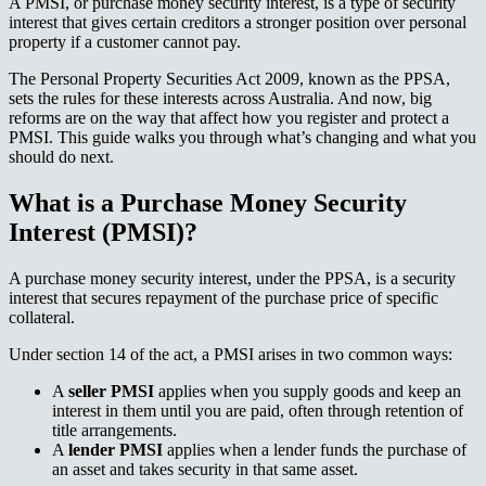
A PMSI, or purchase money security interest, is a type of security
interest that gives certain creditors a stronger position over personal
property if a customer cannot pay.​​​​‌ ‍ ​‍​‍‌‍ ‌ ​‍‌‍‍‌‌‍‌ ‌‍‍‌‌‍ ‍​‍​‍​ ‍‍​‍​‍‌ ​ ‌‍​‌‌‍ ‍‌‍‍‌‌ ‌​‌ ‍‌​‍ ‍‌‍‍‌‌‍ ​‍​‍​‍ ​​‍​‍‌‍‍​‌ ​‍‌‍‌‌‌‍‌‍​‍​‍​ ‍‍​‍​‍‌‍‍​‌ ‌​‌ ‌​‌ ​​‌ ​ ​ ‍‍​‍ ​‍ ‌‍ ‌‌‍​‌‌‍​ ‌‍‍ ‌‍​‌‌ ‍‌​‍ ‌‌‍‌ ‌‍ ‌‍ ‌‍‌​‌ ‌ ‌‍‍‌‌‍ ‍​‍ ‍‌ ​ ‌‍​‌‌‍ ‍‌‍‍‌‌ ‌​‌ ‍‌​‍ ‍‌ ​ ‌ ‌​‌ ‌‌‌‍‌​‌‍‍‌‌‍ ​‍ ‌ ​ ‌ ‌​‌ ‌‌‌‍‌​‌‍‍‌‌‍ ​‍ ‌‍‍‌‌‍ ‍‌ ‌​‌‍‌‌‌‍ ‍‌ ‌​​‍ ‌‍‌‌‌‍‌​‌‍‍‌‌ ‌​​‍ ‌‍ ‌‌‍ ‌‍‌​‌‍‌‌​ ‌‌ ​​‌ ​‍‌‍‌‌‌ ​ ‌‍‌‌‌‍ ‍‌ ‌​‌‍​‌‌ ‌​‌‍‍‌‌‍ ‌‍ ‍​ ‍ ‌‍‍‌‌‍‌​​ ‌​ ‍​​ ‌​​ ​​‌‍​ ​ ‌​​ ‍​​ ‌​​ ​‍​‍ ‌‌‍​‌​ ​ ‌‍​‍‌‍​‍​‍ ‌​ ‌​​ ​ ‌‍‌‌​ ‌ ​‍ ‌‌‍​‌‌‍‌‌‌‍‌‌​ ‌​​‍ ‌‌‍‌‍‌‍​‌​ ‌ ‌‍​‍​ ​‌​ ​ ​ ‌‍​ ​‌‌‍​ ​ ‍​‌‍​ ‌‍‌‌​ ‍ ‌ ‌​‌ ‍‌‌ ​​‌‍‌‌​ ‌‌ ​​‌‍ ‌ ​ ‌ ‌​​ ‍ ‌ ​​‌‍​‌‌ ‌​‌‍‍​​ ‌‌‍​ ‌‍ ‌‍ ‍‌ ‌​‌‍‌‌‌‍ ‍‌ ‌​​‍‌‌​ ‌‌‌​​‍‌‌ ‌‍‍ ‌‍‌‌‌ ‍‌​‍‌‌​ ​ ‌​‌​​‍‌‌​ ​ ‌​‌​​‍‌‌​ ​‍​ ​‍​ ​ ​ ‌​‌‍​‌​ ‌‌‌‍‌‌​ ‌ ​ ‌ ​ ‌‍​ ‌​​ ‍‌​ ​‌​ ​‌​‍‌‌​ ​‍​ ​‍​‍‌‌​ ‌‌‌​‌​​‍ ‍‌‍​ ‌‍‍​‌‍‍‌‌‍ ​‌‍‌​‌ ​‍‌‍‌‌‌‍ ‍​‍‌‌​ ‌‌‌​​‍‌‌ ‌‍‍ ‌‍‌‌‌ ‍‌​‍‌‌​ ​ ‌​‌​​‍‌‌​ ​ ‌​‌​​‍‌‌​ ​‍​ ​‍​ ‍​​ ‌‍​ ‍‌‌‍‌‍​ ‌‍‌‍‌‌​ ‍​‌‍‌​‌‍‌‍​ ​​​ ​​​ ‌ ​‍‌‌​ ​‍​ ​‍​‍‌‌​ ‌‌‌​‌​​‍ ‍‌ ‌​‌‍‌‌‌ ‍​‌ ‌​​ ‌‍​‍‌‍​‌‌ ​ ‌‍‌‌‌‌‌‌‌ ​‍‌‍ ​​ ‌‌‍‍​‌ ‌​‌ ‌​‌ ​​‌ ​ ​‍‌‌​ ​ ‌​​‌​‍‌‌​ ​‍‌​‌‍​‍‌‌​ ​‍‌​‌‍‌‍ ‌‌‍​‌‌‍​ ‌‍‍ ‌‍​‌‌ ‍‌​‍ ‌‌‍‌ ‌‍ ‌‍ ‌‍‌​‌ ‌ ‌‍‍‌‌‍ ‍​‍ ‍‌ ​ ‌‍​‌‌‍ ‍‌‍‍‌‌ ‌​‌ ‍‌​‍ ‍‌ ​ ‌ ‌​‌ ‌‌‌‍‌​‌‍‍‌‌‍ ​‍‌‌​ ​‍‌​‌‍‌ ​ ‌ ‌​‌ ‌‌‌‍‌​‌‍‍‌‌‍ ​‍‌‍‌‍‍‌‌‍‌​​ ‌​ ‍​​ ‌​​ ​​‌‍​ ​ ‌​​ ‍​​ ‌​​ ​‍​‍ ‌‌‍​‌​ ​ ‌‍​‍‌‍​‍​‍ ‌​ ‌​​ ​ ‌‍‌‌​ ‌ ​‍ ‌‌‍​‌‌‍‌‌‌‍‌‌​ ‌​​‍ ‌‌‍‌‍‌‍​‌​ ‌ ‌‍​‍​ ​‌​ ​ ​ ‌‍​ ​‌‌‍​ ​ ‍​‌‍​ ‌‍‌‌​‍‌‍‌ ‌​‌ ‍‌‌ ​​‌‍‌‌​ ‌‌ ​​‌‍ ‌ ​ ‌ ‌​​‍‌‍‌ ​​‌‍​‌‌ ‌​‌‍‍​​ ‌‌‍​ ‌‍ ‌‍ ‍‌ ‌​‌‍‌‌‌‍ ‍‌ ‌​​‍‌‌​ ‌‌‌​​‍‌‌ ‌‍‍ ‌‍‌‌‌ ‍‌​‍‌‌​ ​ ‌​‌​​‍‌‌​ ​ ‌​‌​​‍‌‌​ ​‍​ ​‍​ ​ ​ ‌​‌‍​‌​ ‌‌‌‍‌‌​ ‌ ​ ‌ ​ ‌‍​ ‌​​ ‍‌​ ​‌​ ​‌​‍‌‌​ ​‍​ ​‍​‍‌‌​ ‌‌‌​‌​​‍ ‍‌‍​ ‌‍‍​‌‍‍‌‌‍ ​‌‍‌​‌ ​‍‌‍‌‌‌‍ ‍​‍‌‌​ ‌‌‌​​‍‌‌ ‌‍‍ ‌‍‌‌‌ ‍‌​‍‌‌​ ​ ‌​‌​​‍‌‌​ ​ ‌​‌​​‍‌‌​ ​‍​ ​‍​ ‍​​ ‌‍​ ‍‌‌‍‌‍​ ‌‍‌‍‌‌​ ‍​‌‍‌​‌‍‌‍​ ​​​ ​​​ ‌ ​‍‌‌​ ​‍​ ​‍​‍‌‌​ ‌‌‌​‌​​‍ ‍‌ ‌​‌‍‌‌‌ ‍​‌ ‌​​‍‌‍‌ ​​‌‍‌‌‌ ​‍‌ ​ ‌ ​​‌‍‌‌‌‍​ ‌ ‌​‌‍‍‌‌ ‌‍‌‍‌‌​ ‌‌ ​​‌ ‌‌‌‍​‍‌‍ ​‌‍‍‌‌ ​ ‌‍‍​‌‍‌‌‌‍‌​​‍​‍‌ ‌
The Personal Property Securities Act 2009, known as the PPSA,
sets the rules for these interests across Australia. And now, big
reforms are on the way that affect how you register and protect a
PMSI. This guide walks you through what’s changing and what you
should do next.​​​​‌ ‍ ​‍​‍‌‍ ‌ ​‍‌‍‍‌‌‍‌ ‌‍‍‌‌‍ ‍​‍​‍​ ‍‍​‍​‍‌ ​ ‌‍​‌‌‍ ‍‌‍‍‌‌ ‌​‌ ‍‌​‍ ‍‌‍‍‌‌‍ ​‍​‍​‍ ​​‍​‍‌‍‍​‌ ​‍‌‍‌‌‌‍‌‍​‍​‍​ ‍‍​‍​‍‌‍‍​‌ ‌​‌ ‌​‌ ​​‌ ​ ​ ‍‍​‍ ​‍ ‌‍ ‌‌‍​‌‌‍​ ‌‍‍ ‌‍​‌‌ ‍‌​‍ ‌‌‍‌ ‌‍ ‌‍ ‌‍‌​‌ ‌ ‌‍‍‌‌‍ ‍​‍ ‍‌ ​ ‌‍​‌‌‍ ‍‌‍‍‌‌ ‌​‌ ‍‌​‍ ‍‌ ​ ‌ ‌​‌ ‌‌‌‍‌​‌‍‍‌‌‍ ​‍ ‌ ​ ‌ ‌​‌ ‌‌‌‍‌​‌‍‍‌‌‍ ​‍ ‌‍‍‌‌‍ ‍‌ ‌​‌‍‌‌‌‍ ‍‌ ‌​​‍ ‌‍‌‌‌‍‌​‌‍‍‌‌ ‌​​‍ ‌‍ ‌‌‍ ‌‍‌​‌‍‌‌​ ‌‌ ​​‌ ​‍‌‍‌‌‌ ​ ‌‍‌‌‌‍ ‍‌ ‌​‌‍​‌‌ ‌​‌‍‍‌‌‍ ‌‍ ‍​ ‍ ‌‍‍‌‌‍‌​​ ‌​ ‍​​ ‌​​ ​​‌‍​ ​ ‌​​ ‍​​ ‌​​ ​‍​‍ ‌‌‍​‌​ ​ ‌‍​‍‌‍​‍​‍ ‌​ ‌​​ ​ ‌‍‌‌​ ‌ ​‍ ‌‌‍​‌‌‍‌‌‌‍‌‌​ ‌​​‍ ‌‌‍‌‍‌‍​‌​ ‌ ‌‍​‍​ ​‌​ ​ ​ ‌‍​ ​‌‌‍​ ​ ‍​‌‍​ ‌‍‌‌​ ‍ ‌ ‌​‌ ‍‌‌ ​​‌‍‌‌​ ‌‌ ​​‌‍ ‌ ​ ‌ ‌​​ ‍ ‌ ​​‌‍​‌‌ ‌​‌‍‍​​ ‌‌‍​ ‌‍ ‌‍ ‍‌ ‌​‌‍‌‌‌‍ ‍‌ ‌​​‍‌‌​ ‌‌‌​​‍‌‌ ‌‍‍ ‌‍‌‌‌ ‍‌​‍‌‌​ ​ ‌​‌​​‍‌‌​ ​ ‌​‌​​‍‌‌​ ​‍​ ​‍‌‍‌‍​ ‌‌​ ​‌​ ​ ​ ​​‌‍‌‌​ ​​​ ‌​‌‍‌‌​ ​​‌‍​ ​ ​ ​‍‌‌​ ​‍​ ​‍​‍‌‌​ ‌‌‌​‌​​‍ ‍‌‍​ ‌‍‍​‌‍‍‌‌‍ ​‌‍‌​‌ ​‍‌‍‌‌‌‍ ‍​‍‌‌​ ‌‌‌​​‍‌‌ ‌‍‍ ‌‍‌‌‌ ‍‌​‍‌‌​ ​ ‌​‌​​‍‌‌​ ​ ‌​‌​​‍‌‌​ ​‍​ ​‍​ ‌‍‌‍​‍​ ‌‌​ ​‌​ ‌‍​ ​​‌‍‌‌‌‍‌​‌‍​ ​ ‌​‌‍‌‌‌‍​ ​‍‌‌​ ​‍​ ​‍​‍‌‌​ ‌‌‌​‌​​‍ ‍‌ ‌​‌‍‌‌‌ ‍​‌ ‌​​ ‌‍​‍‌‍​‌‌ ​ ‌‍‌‌‌‌‌‌‌ ​‍‌‍ ​​ ‌‌‍‍​‌ ‌​‌ ‌​‌ ​​‌ ​ ​‍‌‌​ ​ ‌​​‌​‍‌‌​ ​‍‌​‌‍​‍‌‌​ ​‍‌​‌‍‌‍ ‌‌‍​‌‌‍​ ‌‍‍ ‌‍​‌‌ ‍‌​‍ ‌‌‍‌ ‌‍ ‌‍ ‌‍‌​‌ ‌ ‌‍‍‌‌‍ ‍​‍ ‍‌ ​ ‌‍​‌‌‍ ‍‌‍‍‌‌ ‌​‌ ‍‌​‍ ‍‌ ​ ‌ ‌​‌ ‌‌‌‍‌​‌‍‍‌‌‍ ​‍‌‌​ ​‍‌​‌‍‌ ​ ‌ ‌​‌ ‌‌‌‍‌​‌‍‍‌‌‍ ​‍‌‍‌‍‍‌‌‍‌​​ ‌​ ‍​​ ‌​​ ​​‌‍​ ​ ‌​​ ‍​​ ‌​​ ​‍​‍ ‌‌‍​‌​ ​ ‌‍​‍‌‍​‍​‍ ‌​ ‌​​ ​ ‌‍‌‌​ ‌ ​‍ ‌‌‍​‌‌‍‌‌‌‍‌‌​ ‌​​‍ ‌‌‍‌‍‌‍​‌​ ‌ ‌‍​‍​ ​‌​ ​ ​ ‌‍​ ​‌‌‍​ ​ ‍​‌‍​ ‌‍‌‌​‍‌‍‌ ‌​‌ ‍‌‌ ​​‌‍‌‌​ ‌‌ ​​‌‍ ‌ ​ ‌ ‌​​‍‌‍‌ ​​‌‍​‌‌ ‌​‌‍‍​​ ‌‌‍​ ‌‍ ‌‍ ‍‌ ‌​‌‍‌‌‌‍ ‍‌ ‌​​‍‌‌​ ‌‌‌​​‍‌‌ ‌‍‍ ‌‍‌‌‌ ‍‌​‍‌‌​ ​ ‌​‌​​‍‌‌​ ​ ‌​‌​​‍‌‌​ ​‍​ ​‍‌‍‌‍​ ‌‌​ ​‌​ ​ ​ ​​‌‍‌‌​ ​​​ ‌​‌‍‌‌​ ​​‌‍​ ​ ​ ​‍‌‌​ ​‍​ ​‍​‍‌‌​ ‌‌‌​‌​​‍ ‍‌‍​ ‌‍‍​‌‍‍‌‌‍ ​‌‍‌​‌ ​‍‌‍‌‌‌‍ ‍​‍‌‌​ ‌‌‌​​‍‌‌ ‌‍‍ ‌‍‌‌‌ ‍‌​‍‌‌​ ​ ‌​‌​​‍‌‌​ ​ ‌​‌​​‍‌‌​ ​‍​ ​‍​ ‌‍‌‍​‍​ ‌‌​ ​‌​ ‌‍​ ​​‌‍‌‌‌‍‌​‌‍​ ​ ‌​‌‍‌‌‌‍​ ​‍‌‌​ ​‍​ ​‍​‍‌‌​ ‌‌‌​‌​​‍ ‍‌ ‌​‌‍‌‌‌ ‍​‌ ‌​​‍‌‍‌ ​​‌‍‌‌‌ ​‍‌ ​ ‌ ​​‌‍‌‌‌‍​ ‌ ‌​‌‍‍‌‌ ‌‍‌‍‌‌​ ‌‌ ​​‌ ‌‌‌‍​‍‌‍ ​‌‍‍‌‌ ​ ‌‍‍​‌‍‌‌‌‍‌​​‍​‍‌ ‌
What is a Purchase Money Security
Interest (PMSI)?​​​​‌ ‍ ​‍​‍‌‍ ‌ ​‍‌‍‍‌‌‍‌ ‌‍‍‌‌‍ ‍​‍​‍​ ‍‍​‍​‍‌ ​ ‌‍​‌‌‍ ‍‌‍‍‌‌ ‌​‌ ‍‌​‍ ‍‌‍‍‌‌‍ ​‍​‍​‍ ​​‍​‍‌‍‍​‌ ​‍‌‍‌‌‌‍‌‍​‍​‍​ ‍‍​‍​‍‌‍‍​‌ ‌​‌ ‌​‌ ​​‌ ​ ​ ‍‍​‍ ​‍ ‌‍ ‌‌‍​‌‌‍​ ‌‍‍ ‌‍​‌‌ ‍‌​‍ ‌‌‍‌ ‌‍ ‌‍ ‌‍‌​‌ ‌ ‌‍‍‌‌‍ ‍​‍ ‍‌ ​ ‌‍​‌‌‍ ‍‌‍‍‌‌ ‌​‌ ‍‌​‍ ‍‌ ​ ‌ ‌​‌ ‌‌‌‍‌​‌‍‍‌‌‍ ​‍ ‌ ​ ‌ ‌​‌ ‌‌‌‍‌​‌‍‍‌‌‍ ​‍ ‌‍‍‌‌‍ ‍‌ ‌​‌‍‌‌‌‍ ‍‌ ‌​​‍ ‌‍‌‌‌‍‌​‌‍‍‌‌ ‌​​‍ ‌‍ ‌‌‍ ‌‍‌​‌‍‌‌​ ‌‌ ​​‌ ​‍‌‍‌‌‌ ​ ‌‍‌‌‌‍ ‍‌ ‌​‌‍​‌‌ ‌​‌‍‍‌‌‍ ‌‍ ‍​ ‍ ‌‍‍‌‌‍‌​​ ‌​ ‍​​ ‌​​ ​​‌‍​ ​ ‌​​ ‍​​ ‌​​ ​‍​‍ ‌‌‍​‌​ ​ ‌‍​‍‌‍​‍​‍ ‌​ ‌​​ ​ ‌‍‌‌​ ‌ ​‍ ‌‌‍​‌‌‍‌‌‌‍‌‌​ ‌​​‍ ‌‌‍‌‍‌‍​‌​ ‌ ‌‍​‍​ ​‌​ ​ ​ ‌‍​ ​‌‌‍​ ​ ‍​‌‍​ ‌‍‌‌​ ‍ ‌ ‌​‌ ‍‌‌ ​​‌‍‌‌​ ‌‌ ​​‌‍ ‌ ​ ‌ ‌​​ ‍ ‌ ​​‌‍​‌‌ ‌​‌‍‍​​ ‌‌‍​ ‌‍ ‌‍ ‍‌ ‌​‌‍‌‌‌‍ ‍‌ ‌​​‍‌‌​ ‌‌‌​​‍‌‌ ‌‍‍ ‌‍‌‌‌ ‍‌​‍‌‌​ ​ ‌​‌​​‍‌‌​ ​ ‌​‌​​‍‌‌​ ​‍​ ​‍‌‍​ ​ ​ ​ ​‍‌‍​‌​ ​​​ ‌‌‌‍​ ​ ‌‍‌‍​ ‌‍​‌​ ‍​​ ​‌​‍‌‌​ ​‍​ ​‍​‍‌‌​ ‌‌‌​‌​​‍ ‍‌‍​ ‌‍‍​‌‍‍‌‌‍ ​‌‍‌​‌ ​‍‌‍‌‌‌‍ ‍​‍‌‌​ ‌‌‌​​‍‌‌ ‌‍‍ ‌‍‌‌‌ ‍‌​‍‌‌​ ​ ‌​‌​​‍‌‌​ ​ ‌​‌​​‍‌‌​ ​‍​ ​‍‌‍​‍​ ‍‌​ ‌‍‌‍​‍‌‍‌‍‌‍​‌​ ‍‌​ ​‌​ ‍​‌‍‌​​ ​​‌‍​‌​‍‌‌​ ​‍​ ​‍​‍‌‌​ ‌‌‌​‌​​‍ ‍‌ ‌​‌‍‌‌‌ ‍​‌ ‌​​ ‌‍​‍‌‍​‌‌ ​ ‌‍‌‌‌‌‌‌‌ ​‍‌‍ ​​ ‌‌‍‍​‌ ‌​‌ ‌​‌ ​​‌ ​ ​‍‌‌​ ​ ‌​​‌​‍‌‌​ ​‍‌​‌‍​‍‌‌​ ​‍‌​‌‍‌‍ ‌‌‍​‌‌‍​ ‌‍‍ ‌‍​‌‌ ‍‌​‍ ‌‌‍‌ ‌‍ ‌‍ ‌‍‌​‌ ‌ ‌‍‍‌‌‍ ‍​‍ ‍‌ ​ ‌‍​‌‌‍ ‍‌‍‍‌‌ ‌​‌ ‍‌​‍ ‍‌ ​ ‌ ‌​‌ ‌‌‌‍‌​‌‍‍‌‌‍ ​‍‌‌​ ​‍‌​‌‍‌ ​ ‌ ‌​‌ ‌‌‌‍‌​‌‍‍‌‌‍ ​‍‌‍‌‍‍‌‌‍‌​​ ‌​ ‍​​ ‌​​ ​​‌‍​ ​ ‌​​ ‍​​ ‌​​ ​‍​‍ ‌‌‍​‌​ ​ ‌‍​‍‌‍​‍​‍ ‌​ ‌​​ ​ ‌‍‌‌​ ‌ ​‍ ‌‌‍​‌‌‍‌‌‌‍‌‌​ ‌​​‍ ‌‌‍‌‍‌‍​‌​ ‌ ‌‍​‍​ ​‌​ ​ ​ ‌‍​ ​‌‌‍​ ​ ‍​‌‍​ ‌‍‌‌​‍‌‍‌ ‌​‌ ‍‌‌ ​​‌‍‌‌​ ‌‌ ​​‌‍ ‌ ​ ‌ ‌​​‍‌‍‌ ​​‌‍​‌‌ ‌​‌‍‍​​ ‌‌‍​ ‌‍ ‌‍ ‍‌ ‌​‌‍‌‌‌‍ ‍‌ ‌​​‍‌‌​ ‌‌‌​​‍‌‌ ‌‍‍ ‌‍‌‌‌ ‍‌​‍‌‌​ ​ ‌​‌​​‍‌‌​ ​ ‌​‌​​‍‌‌​ ​‍​ ​‍‌‍​ ​ ​ ​ ​‍‌‍​‌​ ​​​ ‌‌‌‍​ ​ ‌‍‌‍​ ‌‍​‌​ ‍​​ ​‌​‍‌‌​ ​‍​ ​‍​‍‌‌​ ‌‌‌​‌​​‍ ‍‌‍​ ‌‍‍​‌‍‍‌‌‍ ​‌‍‌​‌ ​‍‌‍‌‌‌‍ ‍​‍‌‌​ ‌‌‌​​‍‌‌ ‌‍‍ ‌‍‌‌‌ ‍‌​‍‌‌​ ​ ‌​‌​​‍‌‌​ ​ ‌​‌​​‍‌‌​ ​‍​ ​‍‌‍​‍​ ‍‌​ ‌‍‌‍​‍‌‍‌‍‌‍​‌​ ‍‌​ ​‌​ ‍​‌‍‌​​ ​​‌‍​‌​‍‌‌​ ​‍​ ​‍​‍‌‌​ ‌‌‌​‌​​‍ ‍‌ ‌​‌‍‌‌‌ ‍​‌ ‌​​‍‌‍‌ ​​‌‍‌‌‌ ​‍‌ ​ ‌ ​​‌‍‌‌‌‍​ ‌ ‌​‌‍‍‌‌ ‌‍‌‍‌‌​ ‌‌ ​​‌ ‌‌‌‍​‍‌‍ ​‌‍‍‌‌ ​ ‌‍‍​‌‍‌‌‌‍‌​​‍​‍‌ ‌
A purchase money security interest, under the PPSA, is a security
interest that secures repayment of the purchase price of specific
collateral.​​​​‌ ‍ ​‍​‍‌‍ ‌ ​‍‌‍‍‌‌‍‌ ‌‍‍‌‌‍ ‍​‍​‍​ ‍‍​‍​‍‌ ​ ‌‍​‌‌‍ ‍‌‍‍‌‌ ‌​‌ ‍‌​‍ ‍‌‍‍‌‌‍ ​‍​‍​‍ ​​‍​‍‌‍‍​‌ ​‍‌‍‌‌‌‍‌‍​‍​‍​ ‍‍​‍​‍‌‍‍​‌ ‌​‌ ‌​‌ ​​‌ ​ ​ ‍‍​‍ ​‍ ‌‍ ‌‌‍​‌‌‍​ ‌‍‍ ‌‍​‌‌ ‍‌​‍ ‌‌‍‌ ‌‍ ‌‍ ‌‍‌​‌ ‌ ‌‍‍‌‌‍ ‍​‍ ‍‌ ​ ‌‍​‌‌‍ ‍‌‍‍‌‌ ‌​‌ ‍‌​‍ ‍‌ ​ ‌ ‌​‌ ‌‌‌‍‌​‌‍‍‌‌‍ ​‍ ‌ ​ ‌ ‌​‌ ‌‌‌‍‌​‌‍‍‌‌‍ ​‍ ‌‍‍‌‌‍ ‍‌ ‌​‌‍‌‌‌‍ ‍‌ ‌​​‍ ‌‍‌‌‌‍‌​‌‍‍‌‌ ‌​​‍ ‌‍ ‌‌‍ ‌‍‌​‌‍‌‌​ ‌‌ ​​‌ ​‍‌‍‌‌‌ ​ ‌‍‌‌‌‍ ‍‌ ‌​‌‍​‌‌ ‌​‌‍‍‌‌‍ ‌‍ ‍​ ‍ ‌‍‍‌‌‍‌​​ ‌​ ‍​​ ‌​​ ​​‌‍​ ​ ‌​​ ‍​​ ‌​​ ​‍​‍ ‌‌‍​‌​ ​ ‌‍​‍‌‍​‍​‍ ‌​ ‌​​ ​ ‌‍‌‌​ ‌ ​‍ ‌‌‍​‌‌‍‌‌‌‍‌‌​ ‌​​‍ ‌‌‍‌‍‌‍​‌​ ‌ ‌‍​‍​ ​‌​ ​ ​ ‌‍​ ​‌‌‍​ ​ ‍​‌‍​ ‌‍‌‌​ ‍ ‌ ‌​‌ ‍‌‌ ​​‌‍‌‌​ ‌‌ ​​‌‍ ‌ ​ ‌ ‌​​ ‍ ‌ ​​‌‍​‌‌ ‌​‌‍‍​​ ‌‌‍​ ‌‍ ‌‍ ‍‌ ‌​‌‍‌‌‌‍ ‍‌ ‌​​‍‌‌​ ‌‌‌​​‍‌‌ ‌‍‍ ‌‍‌‌‌ ‍‌​‍‌‌​ ​ ‌​‌​​‍‌‌​ ​ ‌​‌​​‍‌‌​ ​‍​ ​‍‌‍​ ​ ‌‌​ ​‍​ ​​​ ‌‌‌‍‌‍​ ‍‌​ ‌‍​ ‍​​ ​‍​ ‍‌​ ​‍​‍‌‌​ ​‍​ ​‍​‍‌‌​ ‌‌‌​‌​​‍ ‍‌‍​ ‌‍‍​‌‍‍‌‌‍ ​‌‍‌​‌ ​‍‌‍‌‌‌‍ ‍​‍‌‌​ ‌‌‌​​‍‌‌ ‌‍‍ ‌‍‌‌‌ ‍‌​‍‌‌​ ​ ‌​‌​​‍‌‌​ ​ ‌​‌​​‍‌‌​ ​‍​ ​‍‌‍​‍​ ​‌​ ‍​​ ‌‍‌‍​ ‌‍​‍‌‍‌‌​ ‍‌‌‍​‌​ ‍‌​ ‌‌​ ​‍​‍‌‌​ ​‍​ ​‍​‍‌‌​ ‌‌‌​‌​​‍ ‍‌ ‌​‌‍‌‌‌ ‍​‌ ‌​​ ‌‍​‍‌‍​‌‌ ​ ‌‍‌‌‌‌‌‌‌ ​‍‌‍ ​​ ‌‌‍‍​‌ ‌​‌ ‌​‌ ​​‌ ​ ​‍‌‌​ ​ ‌​​‌​‍‌‌​ ​‍‌​‌‍​‍‌‌​ ​‍‌​‌‍‌‍ ‌‌‍​‌‌‍​ ‌‍‍ ‌‍​‌‌ ‍‌​‍ ‌‌‍‌ ‌‍ ‌‍ ‌‍‌​‌ ‌ ‌‍‍‌‌‍ ‍​‍ ‍‌ ​ ‌‍​‌‌‍ ‍‌‍‍‌‌ ‌​‌ ‍‌​‍ ‍‌ ​ ‌ ‌​‌ ‌‌‌‍‌​‌‍‍‌‌‍ ​‍‌‌​ ​‍‌​‌‍‌ ​ ‌ ‌​‌ ‌‌‌‍‌​‌‍‍‌‌‍ ​‍‌‍‌‍‍‌‌‍‌​​ ‌​ ‍​​ ‌​​ ​​‌‍​ ​ ‌​​ ‍​​ ‌​​ ​‍​‍ ‌‌‍​‌​ ​ ‌‍​‍‌‍​‍​‍ ‌​ ‌​​ ​ ‌‍‌‌​ ‌ ​‍ ‌‌‍​‌‌‍‌‌‌‍‌‌​ ‌​​‍ ‌‌‍‌‍‌‍​‌​ ‌ ‌‍​‍​ ​‌​ ​ ​ ‌‍​ ​‌‌‍​ ​ ‍​‌‍​ ‌‍‌‌​‍‌‍‌ ‌​‌ ‍‌‌ ​​‌‍‌‌​ ‌‌ ​​‌‍ ‌ ​ ‌ ‌​​‍‌‍‌ ​​‌‍​‌‌ ‌​‌‍‍​​ ‌‌‍​ ‌‍ ‌‍ ‍‌ ‌​‌‍‌‌‌‍ ‍‌ ‌​​‍‌‌​ ‌‌‌​​‍‌‌ ‌‍‍ ‌‍‌‌‌ ‍‌​‍‌‌​ ​ ‌​‌​​‍‌‌​ ​ ‌​‌​​‍‌‌​ ​‍​ ​‍‌‍​ ​ ‌‌​ ​‍​ ​​​ ‌‌‌‍‌‍​ ‍‌​ ‌‍​ ‍​​ ​‍​ ‍‌​ ​‍​‍‌‌​ ​‍​ ​‍​‍‌‌​ ‌‌‌​‌​​‍ ‍‌‍​ ‌‍‍​‌‍‍‌‌‍ ​‌‍‌​‌ ​‍‌‍‌‌‌‍ ‍​‍‌‌​ ‌‌‌​​‍‌‌ ‌‍‍ ‌‍‌‌‌ ‍‌​‍‌‌​ ​ ‌​‌​​‍‌‌​ ​ ‌​‌​​‍‌‌​ ​‍​ ​‍‌‍​‍​ ​‌​ ‍​​ ‌‍‌‍​ ‌‍​‍‌‍‌‌​ ‍‌‌‍​‌​ ‍‌​ ‌‌​ ​‍​‍‌‌​ ​‍​ ​‍​‍‌‌​ ‌‌‌​‌​​‍ ‍‌ ‌​‌‍‌‌‌ ‍​‌ ‌​​‍‌‍‌ ​​‌‍‌‌‌ ​‍‌ ​ ‌ ​​‌‍‌‌‌‍​ ‌ ‌​‌‍‍‌‌ ‌‍‌‍‌‌​ ‌‌ ​​‌ ‌‌‌‍​‍‌‍ ​‌‍‍‌‌ ​ ‌‍‍​‌‍‌‌‌‍‌​​‍​‍‌ ‌
Under section 14 of the act, a PMSI arises in two common ways:​​​​‌ ‍ ​‍​‍‌‍ ‌ ​‍‌‍‍‌‌‍‌ ‌‍‍‌‌‍ ‍​‍​‍​ ‍‍​‍​‍‌ ​ ‌‍​‌‌‍ ‍‌‍‍‌‌ ‌​‌ ‍‌​‍ ‍‌‍‍‌‌‍ ​‍​‍​‍ ​​‍​‍‌‍‍​‌ ​‍‌‍‌‌‌‍‌‍​‍​‍​ ‍‍​‍​‍‌‍‍​‌ ‌​‌ ‌​‌ ​​‌ ​ ​ ‍‍​‍ ​‍ ‌‍ ‌‌‍​‌‌‍​ ‌‍‍ ‌‍​‌‌ ‍‌​‍ ‌‌‍‌ ‌‍ ‌‍ ‌‍‌​‌ ‌ ‌‍‍‌‌‍ ‍​‍ ‍‌ ​ ‌‍​‌‌‍ ‍‌‍‍‌‌ ‌​‌ ‍‌​‍ ‍‌ ​ ‌ ‌​‌ ‌‌‌‍‌​‌‍‍‌‌‍ ​‍ ‌ ​ ‌ ‌​‌ ‌‌‌‍‌​‌‍‍‌‌‍ ​‍ ‌‍‍‌‌‍ ‍‌ ‌​‌‍‌‌‌‍ ‍‌ ‌​​‍ ‌‍‌‌‌‍‌​‌‍‍‌‌ ‌​​‍ ‌‍ ‌‌‍ ‌‍‌​‌‍‌‌​ ‌‌ ​​‌ ​‍‌‍‌‌‌ ​ ‌‍‌‌‌‍ ‍‌ ‌​‌‍​‌‌ ‌​‌‍‍‌‌‍ ‌‍ ‍​ ‍ ‌‍‍‌‌‍‌​​ ‌​ ‍​​ ‌​​ ​​‌‍​ ​ ‌​​ ‍​​ ‌​​ ​‍​‍ ‌‌‍​‌​ ​ ‌‍​‍‌‍​‍​‍ ‌​ ‌​​ ​ ‌‍‌‌​ ‌ ​‍ ‌‌‍​‌‌‍‌‌‌‍‌‌​ ‌​​‍ ‌‌‍‌‍‌‍​‌​ ‌ ‌‍​‍​ ​‌​ ​ ​ ‌‍​ ​‌‌‍​ ​ ‍​‌‍​ ‌‍‌‌​ ‍ ‌ ‌​‌ ‍‌‌ ​​‌‍‌‌​ ‌‌ ​​‌‍ ‌ ​ ‌ ‌​​ ‍ ‌ ​​‌‍​‌‌ ‌​‌‍‍​​ ‌‌‍​ ‌‍ ‌‍ ‍‌ ‌​‌‍‌‌‌‍ ‍‌ ‌​​‍‌‌​ ‌‌‌​​‍‌‌ ‌‍‍ ‌‍‌‌‌ ‍‌​‍‌‌​ ​ ‌​‌​​‍‌‌​ ​ ‌​‌​​‍‌‌​ ​‍​ ​‍‌‍​‍​ ‌​​ ‌​​ ​​‌‍​‍‌‍‌​​ ‌​​ ‌‌​ ‍‌‌‍‌​​ ‌‌‌‍‌‍​‍‌‌​ ​‍​ ​‍​‍‌‌​ ‌‌‌​‌​​‍ ‍‌‍​ ‌‍‍​‌‍‍‌‌‍ ​‌‍‌​‌ ​‍‌‍‌‌‌‍ ‍​‍‌‌​ ‌‌‌​​‍‌‌ ‌‍‍ ‌‍‌‌‌ ‍‌​‍‌‌​ ​ ‌​‌​​‍‌‌​ ​ ‌​‌​​‍‌‌​ ​‍​ ​‍​ ‌‍‌‍‌​​ ​‌​ ‌​‌‍‌‍​ ‌‍​ ​‍‌‍​‍​ ‌‍​ ​​‌‍​‌​ ​ ​‍‌‌​ ​‍​ ​‍​‍‌‌​ ‌‌‌​‌​​‍ ‍‌ ‌​‌‍‌‌‌ ‍​‌ ‌​​ ‌‍​‍‌‍​‌‌ ​ ‌‍‌‌‌‌‌‌‌ ​‍‌‍ ​​ ‌‌‍‍​‌ ‌​‌ ‌​‌ ​​‌ ​ ​‍‌‌​ ​ ‌​​‌​‍‌‌​ ​‍‌​‌‍​‍‌‌​ ​‍‌​‌‍‌‍ ‌‌‍​‌‌‍​ ‌‍‍ ‌‍​‌‌ ‍‌​‍ ‌‌‍‌ ‌‍ ‌‍ ‌‍‌​‌ ‌ ‌‍‍‌‌‍ ‍​‍ ‍‌ ​ ‌‍​‌‌‍ ‍‌‍‍‌‌ ‌​‌ ‍‌​‍ ‍‌ ​ ‌ ‌​‌ ‌‌‌‍‌​‌‍‍‌‌‍ ​‍‌‌​ ​‍‌​‌‍‌ ​ ‌ ‌​‌ ‌‌‌‍‌​‌‍‍‌‌‍ ​‍‌‍‌‍‍‌‌‍‌​​ ‌​ ‍​​ ‌​​ ​​‌‍​ ​ ‌​​ ‍​​ ‌​​ ​‍​‍ ‌‌‍​‌​ ​ ‌‍​‍‌‍​‍​‍ ‌​ ‌​​ ​ ‌‍‌‌​ ‌ ​‍ ‌‌‍​‌‌‍‌‌‌‍‌‌​ ‌​​‍ ‌‌‍‌‍‌‍​‌​ ‌ ‌‍​‍​ ​‌​ ​ ​ ‌‍​ ​‌‌‍​ ​ ‍​‌‍​ ‌‍‌‌​‍‌‍‌ ‌​‌ ‍‌‌ ​​‌‍‌‌​ ‌‌ ​​‌‍ ‌ ​ ‌ ‌​​‍‌‍‌ ​​‌‍​‌‌ ‌​‌‍‍​​ ‌‌‍​ ‌‍ ‌‍ ‍‌ ‌​‌‍‌‌‌‍ ‍‌ ‌​​‍‌‌​ ‌‌‌​​‍‌‌ ‌‍‍ ‌‍‌‌‌ ‍‌​‍‌‌​ ​ ‌​‌​​‍‌‌​ ​ ‌​‌​​‍‌‌​ ​‍​ ​‍‌‍​‍​ ‌​​ ‌​​ ​​‌‍​‍‌‍‌​​ ‌​​ ‌‌​ ‍‌‌‍‌​​ ‌‌‌‍‌‍​‍‌‌​ ​‍​ ​‍​‍‌‌​ ‌‌‌​‌​​‍ ‍‌‍​ ‌‍‍​‌‍‍‌‌‍ ​‌‍‌​‌ ​‍‌‍‌‌‌‍ ‍​‍‌‌​ ‌‌‌​​‍‌‌ ‌‍‍ ‌‍‌‌‌ ‍‌​‍‌‌​ ​ ‌​‌​​‍‌‌​ ​ ‌​‌​​‍‌‌​ ​‍​ ​‍​ ‌‍‌‍‌​​ ​‌​ ‌​‌‍‌‍​ ‌‍​ ​‍‌‍​‍​ ‌‍​ ​​‌‍​‌​ ​ ​‍‌‌​ ​‍​ ​‍​‍‌‌​ ‌‌‌​‌​​‍ ‍‌ ‌​‌‍‌‌‌ ‍​‌ ‌​​‍‌‍‌ ​​‌‍‌‌‌ ​‍‌ ​ ‌ ​​‌‍‌‌‌‍​ ‌ ‌​‌‍‍‌‌ ‌‍‌‍‌‌​ ‌‌ ​​‌ ‌‌‌‍​‍‌‍ ​‌‍‍‌‌ ​ ‌‍‍​‌‍‌‌‌‍‌​​‍​‍‌ ‌
A ​​​​‌ ‍ ​‍​‍‌‍ ‌ ​‍‌‍‍‌‌‍‌ ‌‍‍‌‌‍ ‍​‍​‍​ ‍‍​‍​‍‌ ​ ‌‍​‌‌‍ ‍‌‍‍‌‌ ‌​‌ ‍‌​‍ ‍‌‍‍‌‌‍ ​‍​‍​‍ ​​‍​‍‌‍‍​‌ ​‍‌‍‌‌‌‍‌‍​‍​‍​ ‍‍​‍​‍‌‍‍​‌ ‌​‌ ‌​‌ ​​‌ ​ ​ ‍‍​‍ ​‍ ‌‍ ‌‌‍​‌‌‍​ ‌‍‍ ‌‍​‌‌ ‍‌​‍ ‌‌‍‌ ‌‍ ‌‍ ‌‍‌​‌ ‌ ‌‍‍‌‌‍ ‍​‍ ‍‌ ​ ‌‍​‌‌‍ ‍‌‍‍‌‌ ‌​‌ ‍‌​‍ ‍‌ ​ ‌ ‌​‌ ‌‌‌‍‌​‌‍‍‌‌‍ ​‍ ‌ ​ ‌ ‌​‌ ‌‌‌‍‌​‌‍‍‌‌‍ ​‍ ‌‍‍‌‌‍ ‍‌ ‌​‌‍‌‌‌‍ ‍‌ ‌​​‍ ‌‍‌‌‌‍‌​‌‍‍‌‌ ‌​​‍ ‌‍ ‌‌‍ ‌‍‌​‌‍‌‌​ ‌‌ ​​‌ ​‍‌‍‌‌‌ ​ ‌‍‌‌‌‍ ‍‌ ‌​‌‍​‌‌ ‌​‌‍‍‌‌‍ ‌‍ ‍​ ‍ ‌‍‍‌‌‍‌​​ ‌​ ‍​​ ‌​​ ​​‌‍​ ​ ‌​​ ‍​​ ‌​​ ​‍​‍ ‌‌‍​‌​ ​ ‌‍​‍‌‍​‍​‍ ‌​ ‌​​ ​ ‌‍‌‌​ ‌ ​‍ ‌‌‍​‌‌‍‌‌‌‍‌‌​ ‌​​‍ ‌‌‍‌‍‌‍​‌​ ‌ ‌‍​‍​ ​‌​ ​ ​ ‌‍​ ​‌‌‍​ ​ ‍​‌‍​ ‌‍‌‌​ ‍ ‌ ‌​‌ ‍‌‌ ​​‌‍‌‌​ ‌‌ ​​‌‍ ‌ ​ ‌ ‌​​ ‍ ‌ ​​‌‍​‌‌ ‌​‌‍‍​​ ‌‌‍​ ‌‍ ‌‍ ‍‌ ‌​‌‍‌‌‌‍ ‍‌ ‌​​‍‌‌​ ‌‌‌​​‍‌‌ ‌‍‍ ‌‍‌‌‌ ‍‌​‍‌‌​ ​ ‌​‌​​‍‌‌​ ​ ‌​‌​​‍‌‌​ ​‍​ ​‍​ ‌​‌‍​‌​ ​ ‌‍‌‍‌‍‌​​ ‌‌​ ​ ​ ​‌​ ​‍​ ​‌​ ​ ‌‍‌‌​‍‌‌​ ​‍​ ​‍​‍‌‌​ ‌‌‌​‌​​‍ ‍‌‍​ ‌‍‍​‌‍‍‌‌‍ ​‌‍‌​‌ ​‍‌‍‌‌‌‍ ‍​‍‌‌​ ‌‌‌​​‍‌‌ ‌‍‍ ‌‍‌‌‌ ‍‌​‍‌‌​ ​ ‌​‌​​‍‌‌​ ​ ‌​‌​​‍‌‌​ ​‍​ ​‍​ ‌‍‌‍‌‍​ ‍‌​ ​​​ ​​‌‍‌‍‌‍​ ‌‍‌‍​ ​‌‌‍‌‍​ ‌‌​ ‌​​‍‌‌​ ​‍​ ​‍​‍‌‌​ ‌‌‌​‌​​‍ ‍‌ ‌​‌‍‌‌‌ ‍​‌ ‌​​ ‌‍​‍‌‍​‌‌ ​ ‌‍‌‌‌‌‌‌‌ ​‍‌‍ ​​ ‌‌‍‍​‌ ‌​‌ ‌​‌ ​​‌ ​ ​‍‌‌​ ​ ‌​​‌​‍‌‌​ ​‍‌​‌‍​‍‌‌​ ​‍‌​‌‍‌‍ ‌‌‍​‌‌‍​ ‌‍‍ ‌‍​‌‌ ‍‌​‍ ‌‌‍‌ ‌‍ ‌‍ ‌‍‌​‌ ‌ ‌‍‍‌‌‍ ‍​‍ ‍‌ ​ ‌‍​‌‌‍ ‍‌‍‍‌‌ ‌​‌ ‍‌​‍ ‍‌ ​ ‌ ‌​‌ ‌‌‌‍‌​‌‍‍‌‌‍ ​‍‌‌​ ​‍‌​‌‍‌ ​ ‌ ‌​‌ ‌‌‌‍‌​‌‍‍‌‌‍ ​‍‌‍‌‍‍‌‌‍‌​​ ‌​ ‍​​ ‌​​ ​​‌‍​ ​ ‌​​ ‍​​ ‌​​ ​‍​‍ ‌‌‍​‌​ ​ ‌‍​‍‌‍​‍​‍ ‌​ ‌​​ ​ ‌‍‌‌​ ‌ ​‍ ‌‌‍​‌‌‍‌‌‌‍‌‌​ ‌​​‍ ‌‌‍‌‍‌‍​‌​ ‌ ‌‍​‍​ ​‌​ ​ ​ ‌‍​ ​‌‌‍​ ​ ‍​‌‍​ ‌‍‌‌​‍‌‍‌ ‌​‌ ‍‌‌ ​​‌‍‌‌​ ‌‌ ​​‌‍ ‌ ​ ‌ ‌​​‍‌‍‌ ​​‌‍​‌‌ ‌​‌‍‍​​ ‌‌‍​ ‌‍ ‌‍ ‍‌ ‌​‌‍‌‌‌‍ ‍‌ ‌​​‍‌‌​ ‌‌‌​​‍‌‌ ‌‍‍ ‌‍‌‌‌ ‍‌​‍‌‌​ ​ ‌​‌​​‍‌‌​ ​ ‌​‌​​‍‌‌​ ​‍​ ​‍​ ‌​‌‍​‌​ ​ ‌‍‌‍‌‍‌​​ ‌‌​ ​ ​ ​‌​ ​‍​ ​‌​ ​ ‌‍‌‌​‍‌‌​ ​‍​ ​‍​‍‌‌​ ‌‌‌​‌​​‍ ‍‌‍​ ‌‍‍​‌‍‍‌‌‍ ​‌‍‌​‌ ​‍‌‍‌‌‌‍ ‍​‍‌‌​ ‌‌‌​​‍‌‌ ‌‍‍ ‌‍‌‌‌ ‍‌​‍‌‌​ ​ ‌​‌​​‍‌‌​ ​ ‌​‌​​‍‌‌​ ​‍​ ​‍​ ‌‍‌‍‌‍​ ‍‌​ ​​​ ​​‌‍‌‍‌‍​ ‌‍‌‍​ ​‌‌‍‌‍​ ‌‌​ ‌​​‍‌‌​ ​‍​ ​‍​‍‌‌​ ‌‌‌​‌​​‍ ‍‌ ‌​‌‍‌‌‌ ‍​‌ ‌​​‍‌‍‌ ​​‌‍‌‌‌ ​‍‌ ​ ‌ ​​‌‍‌‌‌‍​ ‌ ‌​‌‍‍‌‌ ‌‍‌‍‌‌​ ‌‌ ​​‌ ‌‌‌‍​‍‌‍ ​‌‍‍‌‌ ​ ‌‍‍​‌‍‌‌‌‍‌​​‍​‍‌ ‌
seller PMSI​​​​‌ ‍ ​‍​‍‌‍ ‌ ​‍‌‍‍‌‌‍‌ ‌‍‍‌‌‍ ‍​‍​‍​ ‍‍​‍​‍‌ ​ ‌‍​‌‌‍ ‍‌‍‍‌‌ ‌​‌ ‍‌​‍ ‍‌‍‍‌‌‍ ​‍​‍​‍ ​​‍​‍‌‍‍​‌ ​‍‌‍‌‌‌‍‌‍​‍​‍​ ‍‍​‍​‍‌‍‍​‌ ‌​‌ ‌​‌ ​​‌ ​ ​ ‍‍​‍ ​‍ ‌‍ ‌‌‍​‌‌‍​ ‌‍‍ ‌‍​‌‌ ‍‌​‍ ‌‌‍‌ ‌‍ ‌‍ ‌‍‌​‌ ‌ ‌‍‍‌‌‍ ‍​‍ ‍‌ ​ ‌‍​‌‌‍ ‍‌‍‍‌‌ ‌​‌ ‍‌​‍ ‍‌ ​ ‌ ‌​‌ ‌‌‌‍‌​‌‍‍‌‌‍ ​‍ ‌ ​ ‌ ‌​‌ ‌‌‌‍‌​‌‍‍‌‌‍ ​‍ ‌‍‍‌‌‍ ‍‌ ‌​‌‍‌‌‌‍ ‍‌ ‌​​‍ ‌‍‌‌‌‍‌​‌‍‍‌‌ ‌​​‍ ‌‍ ‌‌‍ ‌‍‌​‌‍‌‌​ ‌‌ ​​‌ ​‍‌‍‌‌‌ ​ ‌‍‌‌‌‍ ‍‌ ‌​‌‍​‌‌ ‌​‌‍‍‌‌‍ ‌‍ ‍​ ‍ ‌‍‍‌‌‍‌​​ ‌​ ‍​​ ‌​​ ​​‌‍​ ​ ‌​​ ‍​​ ‌​​ ​‍​‍ ‌‌‍​‌​ ​ ‌‍​‍‌‍​‍​‍ ‌​ ‌​​ ​ ‌‍‌‌​ ‌ ​‍ ‌‌‍​‌‌‍‌‌‌‍‌‌​ ‌​​‍ ‌‌‍‌‍‌‍​‌​ ‌ ‌‍​‍​ ​‌​ ​ ​ ‌‍​ ​‌‌‍​ ​ ‍​‌‍​ ‌‍‌‌​ ‍ ‌ ‌​‌ ‍‌‌ ​​‌‍‌‌​ ‌‌ ​​‌‍ ‌ ​ ‌ ‌​​ ‍ ‌ ​​‌‍​‌‌ ‌​‌‍‍​​ ‌‌‍​ ‌‍ ‌‍ ‍‌ ‌​‌‍‌‌‌‍ ‍‌ ‌​​‍‌‌​ ‌‌‌​​‍‌‌ ‌‍‍ ‌‍‌‌‌ ‍‌​‍‌‌​ ​ ‌​‌​​‍‌‌​ ​ ‌​‌​​‍‌‌​ ​‍​ ​‍​ ‌​‌‍​‌​ ​ ‌‍‌‍‌‍‌​​ ‌‌​ ​ ​ ​‌​ ​‍​ ​‌​ ​ ‌‍‌‌​‍‌‌​ ​‍​ ​‍​‍‌‌​ ‌‌‌​‌​​‍ ‍‌‍​ ‌‍‍​‌‍‍‌‌‍ ​‌‍‌​‌ ​‍‌‍‌‌‌‍ ‍​‍‌‌​ ‌‌‌​​‍‌‌ ‌‍‍ ‌‍‌‌‌ ‍‌​‍‌‌​ ​ ‌​‌​​‍‌‌​ ​ ‌​‌​​‍‌‌​ ​‍​ ​‍​ ‌‌​ ​‌​ ‌‌​ ​‌​ ​ ​ ‌‍​ ‌‍​ ​‌​ ‍​‌‍​ ​ ​​‌‍​‌​‍‌‌​ ​‍​ ​‍​‍‌‌​ ‌‌‌​‌​​‍ ‍‌ ‌​‌‍‌‌‌ ‍​‌ ‌​​ ‌‍​‍‌‍​‌‌ ​ ‌‍‌‌‌‌‌‌‌ ​‍‌‍ ​​ ‌‌‍‍​‌ ‌​‌ ‌​‌ ​​‌ ​ ​‍‌‌​ ​ ‌​​‌​‍‌‌​ ​‍‌​‌‍​‍‌‌​ ​‍‌​‌‍‌‍ ‌‌‍​‌‌‍​ ‌‍‍ ‌‍​‌‌ ‍‌​‍ ‌‌‍‌ ‌‍ ‌‍ ‌‍‌​‌ ‌ ‌‍‍‌‌‍ ‍​‍ ‍‌ ​ ‌‍​‌‌‍ ‍‌‍‍‌‌ ‌​‌ ‍‌​‍ ‍‌ ​ ‌ ‌​‌ ‌‌‌‍‌​‌‍‍‌‌‍ ​‍‌‌​ ​‍‌​‌‍‌ ​ ‌ ‌​‌ ‌‌‌‍‌​‌‍‍‌‌‍ ​‍‌‍‌‍‍‌‌‍‌​​ ‌​ ‍​​ ‌​​ ​​‌‍​ ​ ‌​​ ‍​​ ‌​​ ​‍​‍ ‌‌‍​‌​ ​ ‌‍​‍‌‍​‍​‍ ‌​ ‌​​ ​ ‌‍‌‌​ ‌ ​‍ ‌‌‍​‌‌‍‌‌‌‍‌‌​ ‌​​‍ ‌‌‍‌‍‌‍​‌​ ‌ ‌‍​‍​ ​‌​ ​ ​ ‌‍​ ​‌‌‍​ ​ ‍​‌‍​ ‌‍‌‌​‍‌‍‌ ‌​‌ ‍‌‌ ​​‌‍‌‌​ ‌‌ ​​‌‍ ‌ ​ ‌ ‌​​‍‌‍‌ ​​‌‍​‌‌ ‌​‌‍‍​​ ‌‌‍​ ‌‍ ‌‍ ‍‌ ‌​‌‍‌‌‌‍ ‍‌ ‌​​‍‌‌​ ‌‌‌​​‍‌‌ ‌‍‍ ‌‍‌‌‌ ‍‌​‍‌‌​ ​ ‌​‌​​‍‌‌​ ​ ‌​‌​​‍‌‌​ ​‍​ ​‍​ ‌​‌‍​‌​ ​ ‌‍‌‍‌‍‌​​ ‌‌​ ​ ​ ​‌​ ​‍​ ​‌​ ​ ‌‍‌‌​‍‌‌​ ​‍​ ​‍​‍‌‌​ ‌‌‌​‌​​‍ ‍‌‍​ ‌‍‍​‌‍‍‌‌‍ ​‌‍‌​‌ ​‍‌‍‌‌‌‍ ‍​‍‌‌​ ‌‌‌​​‍‌‌ ‌‍‍ ‌‍‌‌‌ ‍‌​‍‌‌​ ​ ‌​‌​​‍‌‌​ ​ ‌​‌​​‍‌‌​ ​‍​ ​‍​ ‌‌​ ​‌​ ‌‌​ ​‌​ ​ ​ ‌‍​ ‌‍​ ​‌​ ‍​‌‍​ ​ ​​‌‍​‌​‍‌‌​ ​‍​ ​‍​‍‌‌​ ‌‌‌​‌​​‍ ‍‌ ‌​‌‍‌‌‌ ‍​‌ ‌​​‍‌‍‌ ​​‌‍‌‌‌ ​‍‌ ​ ‌ ​​‌‍‌‌‌‍​ ‌ ‌​‌‍‍‌‌ ‌‍‌‍‌‌​ ‌‌ ​​‌ ‌‌‌‍​‍‌‍ ​‌‍‍‌‌ ​ ‌‍‍​‌‍‌‌‌‍‌​​‍​‍‌ ‌
applies when you supply goods and keep an
interest in them until you are paid, often through retention of
title arrangements.​​​​‌ ‍ ​‍​‍‌‍ ‌ ​‍‌‍‍‌‌‍‌ ‌‍‍‌‌‍ ‍​‍​‍​ ‍‍​‍​‍‌ ​ ‌‍​‌‌‍ ‍‌‍‍‌‌ ‌​‌ ‍‌​‍ ‍‌‍‍‌‌‍ ​‍​‍​‍ ​​‍​‍‌‍‍​‌ ​‍‌‍‌‌‌‍‌‍​‍​‍​ ‍‍​‍​‍‌‍‍​‌ ‌​‌ ‌​‌ ​​‌ ​ ​ ‍‍​‍ ​‍ ‌‍ ‌‌‍​‌‌‍​ ‌‍‍ ‌‍​‌‌ ‍‌​‍ ‌‌‍‌ ‌‍ ‌‍ ‌‍‌​‌ ‌ ‌‍‍‌‌‍ ‍​‍ ‍‌ ​ ‌‍​‌‌‍ ‍‌‍‍‌‌ ‌​‌ ‍‌​‍ ‍‌ ​ ‌ ‌​‌ ‌‌‌‍‌​‌‍‍‌‌‍ ​‍ ‌ ​ ‌ ‌​‌ ‌‌‌‍‌​‌‍‍‌‌‍ ​‍ ‌‍‍‌‌‍ ‍‌ ‌​‌‍‌‌‌‍ ‍‌ ‌​​‍ ‌‍‌‌‌‍‌​‌‍‍‌‌ ‌​​‍ ‌‍ ‌‌‍ ‌‍‌​‌‍‌‌​ ‌‌ ​​‌ ​‍‌‍‌‌‌ ​ ‌‍‌‌‌‍ ‍‌ ‌​‌‍​‌‌ ‌​‌‍‍‌‌‍ ‌‍ ‍​ ‍ ‌‍‍‌‌‍‌​​ ‌​ ‍​​ ‌​​ ​​‌‍​ ​ ‌​​ ‍​​ ‌​​ ​‍​‍ ‌‌‍​‌​ ​ ‌‍​‍‌‍​‍​‍ ‌​ ‌​​ ​ ‌‍‌‌​ ‌ ​‍ ‌‌‍​‌‌‍‌‌‌‍‌‌​ ‌​​‍ ‌‌‍‌‍‌‍​‌​ ‌ ‌‍​‍​ ​‌​ ​ ​ ‌‍​ ​‌‌‍​ ​ ‍​‌‍​ ‌‍‌‌​ ‍ ‌ ‌​‌ ‍‌‌ ​​‌‍‌‌​ ‌‌ ​​‌‍ ‌ ​ ‌ ‌​​ ‍ ‌ ​​‌‍​‌‌ ‌​‌‍‍​​ ‌‌‍​ ‌‍ ‌‍ ‍‌ ‌​‌‍‌‌‌‍ ‍‌ ‌​​‍‌‌​ ‌‌‌​​‍‌‌ ‌‍‍ ‌‍‌‌‌ ‍‌​‍‌‌​ ​ ‌​‌​​‍‌‌​ ​ ‌​‌​​‍‌‌​ ​‍​ ​‍​ ‌​‌‍​‌​ ​ ‌‍‌‍‌‍‌​​ ‌‌​ ​ ​ ​‌​ ​‍​ ​‌​ ​ ‌‍‌‌​‍‌‌​ ​‍​ ​‍​‍‌‌​ ‌‌‌​‌​​‍ ‍‌‍​ ‌‍‍​‌‍‍‌‌‍ ​‌‍‌​‌ ​‍‌‍‌‌‌‍ ‍​‍‌‌​ ‌‌‌​​‍‌‌ ‌‍‍ ‌‍‌‌‌ ‍‌​‍‌‌​ ​ ‌​‌​​‍‌‌​ ​ ‌​‌​​‍‌‌​ ​‍​ ​‍​ ‌‍​ ‌​‌‍‌‍​ ​‌​ ​ ‌‍‌​‌‍‌‌‌‍‌​​ ‌​‌‍‌‌‌‍‌‌​ ‌ ​‍‌‌​ ​‍​ ​‍​‍‌‌​ ‌‌‌​‌​​‍ ‍‌ ‌​‌‍‌‌‌ ‍​‌ ‌​​ ‌‍​‍‌‍​‌‌ ​ ‌‍‌‌‌‌‌‌‌ ​‍‌‍ ​​ ‌‌‍‍​‌ ‌​‌ ‌​‌ ​​‌ ​ ​‍‌‌​ ​ ‌​​‌​‍‌‌​ ​‍‌​‌‍​‍‌‌​ ​‍‌​‌‍‌‍ ‌‌‍​‌‌‍​ ‌‍‍ ‌‍​‌‌ ‍‌​‍ ‌‌‍‌ ‌‍ ‌‍ ‌‍‌​‌ ‌ ‌‍‍‌‌‍ ‍​‍ ‍‌ ​ ‌‍​‌‌‍ ‍‌‍‍‌‌ ‌​‌ ‍‌​‍ ‍‌ ​ ‌ ‌​‌ ‌‌‌‍‌​‌‍‍‌‌‍ ​‍‌‌​ ​‍‌​‌‍‌ ​ ‌ ‌​‌ ‌‌‌‍‌​‌‍‍‌‌‍ ​‍‌‍‌‍‍‌‌‍‌​​ ‌​ ‍​​ ‌​​ ​​‌‍​ ​ ‌​​ ‍​​ ‌​​ ​‍​‍ ‌‌‍​‌​ ​ ‌‍​‍‌‍​‍​‍ ‌​ ‌​​ ​ ‌‍‌‌​ ‌ ​‍ ‌‌‍​‌‌‍‌‌‌‍‌‌​ ‌​​‍ ‌‌‍‌‍‌‍​‌​ ‌ ‌‍​‍​ ​‌​ ​ ​ ‌‍​ ​‌‌‍​ ​ ‍​‌‍​ ‌‍‌‌​‍‌‍‌ ‌​‌ ‍‌‌ ​​‌‍‌‌​ ‌‌ ​​‌‍ ‌ ​ ‌ ‌​​‍‌‍‌ ​​‌‍​‌‌ ‌​‌‍‍​​ ‌‌‍​ ‌‍ ‌‍ ‍‌ ‌​‌‍‌‌‌‍ ‍‌ ‌​​‍‌‌​ ‌‌‌​​‍‌‌ ‌‍‍ ‌‍‌‌‌ ‍‌​‍‌‌​ ​ ‌​‌​​‍‌‌​ ​ ‌​‌​​‍‌‌​ ​‍​ ​‍​ ‌​‌‍​‌​ ​ ‌‍‌‍‌‍‌​​ ‌‌​ ​ ​ ​‌​ ​‍​ ​‌​ ​ ‌‍‌‌​‍‌‌​ ​‍​ ​‍​‍‌‌​ ‌‌‌​‌​​‍ ‍‌‍​ ‌‍‍​‌‍‍‌‌‍ ​‌‍‌​‌ ​‍‌‍‌‌‌‍ ‍​‍‌‌​ ‌‌‌​​‍‌‌ ‌‍‍ ‌‍‌‌‌ ‍‌​‍‌‌​ ​ ‌​‌​​‍‌‌​ ​ ‌​‌​​‍‌‌​ ​‍​ ​‍​ ‌‍​ ‌​‌‍‌‍​ ​‌​ ​ ‌‍‌​‌‍‌‌‌‍‌​​ ‌​‌‍‌‌‌‍‌‌​ ‌ ​‍‌‌​ ​‍​ ​‍​‍‌‌​ ‌‌‌​‌​​‍ ‍‌ ‌​‌‍‌‌‌ ‍​‌ ‌​​‍‌‍‌ ​​‌‍‌‌‌ ​‍‌ ​ ‌ ​​‌‍‌‌‌‍​ ‌ ‌​‌‍‍‌‌ ‌‍‌‍‌‌​ ‌‌ ​​‌ ‌‌‌‍​‍‌‍ ​‌‍‍‌‌ ​ ‌‍‍​‌‍‌‌‌‍‌​​‍​‍‌ ‌
A ​​​​‌ ‍ ​‍​‍‌‍ ‌ ​‍‌‍‍‌‌‍‌ ‌‍‍‌‌‍ ‍​‍​‍​ ‍‍​‍​‍‌ ​ ‌‍​‌‌‍ ‍‌‍‍‌‌ ‌​‌ ‍‌​‍ ‍‌‍‍‌‌‍ ​‍​‍​‍ ​​‍​‍‌‍‍​‌ ​‍‌‍‌‌‌‍‌‍​‍​‍​ ‍‍​‍​‍‌‍‍​‌ ‌​‌ ‌​‌ ​​‌ ​ ​ ‍‍​‍ ​‍ ‌‍ ‌‌‍​‌‌‍​ ‌‍‍ ‌‍​‌‌ ‍‌​‍ ‌‌‍‌ ‌‍ ‌‍ ‌‍‌​‌ ‌ ‌‍‍‌‌‍ ‍​‍ ‍‌ ​ ‌‍​‌‌‍ ‍‌‍‍‌‌ ‌​‌ ‍‌​‍ ‍‌ ​ ‌ ‌​‌ ‌‌‌‍‌​‌‍‍‌‌‍ ​‍ ‌ ​ ‌ ‌​‌ ‌‌‌‍‌​‌‍‍‌‌‍ ​‍ ‌‍‍‌‌‍ ‍‌ ‌​‌‍‌‌‌‍ ‍‌ ‌​​‍ ‌‍‌‌‌‍‌​‌‍‍‌‌ ‌​​‍ ‌‍ ‌‌‍ ‌‍‌​‌‍‌‌​ ‌‌ ​​‌ ​‍‌‍‌‌‌ ​ ‌‍‌‌‌‍ ‍‌ ‌​‌‍​‌‌ ‌​‌‍‍‌‌‍ ‌‍ ‍​ ‍ ‌‍‍‌‌‍‌​​ ‌​ ‍​​ ‌​​ ​​‌‍​ ​ ‌​​ ‍​​ ‌​​ ​‍​‍ ‌‌‍​‌​ ​ ‌‍​‍‌‍​‍​‍ ‌​ ‌​​ ​ ‌‍‌‌​ ‌ ​‍ ‌‌‍​‌‌‍‌‌‌‍‌‌​ ‌​​‍ ‌‌‍‌‍‌‍​‌​ ‌ ‌‍​‍​ ​‌​ ​ ​ ‌‍​ ​‌‌‍​ ​ ‍​‌‍​ ‌‍‌‌​ ‍ ‌ ‌​‌ ‍‌‌ ​​‌‍‌‌​ ‌‌ ​​‌‍ ‌ ​ ‌ ‌​​ ‍ ‌ ​​‌‍​‌‌ ‌​‌‍‍​​ ‌‌‍​ ‌‍ ‌‍ ‍‌ ‌​‌‍‌‌‌‍ ‍‌ ‌​​‍‌‌​ ‌‌‌​​‍‌‌ ‌‍‍ ‌‍‌‌‌ ‍‌​‍‌‌​ ​ ‌​‌​​‍‌‌​ ​ ‌​‌​​‍‌‌​ ​‍​ ​‍‌‍​ ‌‍‌‍​ ​​‌‍‌​‌‍​‍​ ‌‍‌‍​ ​ ‌‌‌‍​ ​ ‍​‌‍​ ​ ‌‌​‍‌‌​ ​‍​ ​‍​‍‌‌​ ‌‌‌​‌​​‍ ‍‌‍​ ‌‍‍​‌‍‍‌‌‍ ​‌‍‌​‌ ​‍‌‍‌‌‌‍ ‍​‍‌‌​ ‌‌‌​​‍‌‌ ‌‍‍ ‌‍‌‌‌ ‍‌​‍‌‌​ ​ ‌​‌​​‍‌‌​ ​ ‌​‌​​‍‌‌​ ​‍​ ​‍‌‍‌​​ ‍‌​ ​‌​ ‍​​ ‍‌​ ​‍‌‍‌‌‌‍‌​‌‍​‌‌‍​‌‌‍​ ‌‍‌‌​‍‌‌​ ​‍​ ​‍​‍‌‌​ ‌‌‌​‌​​‍ ‍‌ ‌​‌‍‌‌‌ ‍​‌ ‌​​ ‌‍​‍‌‍​‌‌ ​ ‌‍‌‌‌‌‌‌‌ ​‍‌‍ ​​ ‌‌‍‍​‌ ‌​‌ ‌​‌ ​​‌ ​ ​‍‌‌​ ​ ‌​​‌​‍‌‌​ ​‍‌​‌‍​‍‌‌​ ​‍‌​‌‍‌‍ ‌‌‍​‌‌‍​ ‌‍‍ ‌‍​‌‌ ‍‌​‍ ‌‌‍‌ ‌‍ ‌‍ ‌‍‌​‌ ‌ ‌‍‍‌‌‍ ‍​‍ ‍‌ ​ ‌‍​‌‌‍ ‍‌‍‍‌‌ ‌​‌ ‍‌​‍ ‍‌ ​ ‌ ‌​‌ ‌‌‌‍‌​‌‍‍‌‌‍ ​‍‌‌​ ​‍‌​‌‍‌ ​ ‌ ‌​‌ ‌‌‌‍‌​‌‍‍‌‌‍ ​‍‌‍‌‍‍‌‌‍‌​​ ‌​ ‍​​ ‌​​ ​​‌‍​ ​ ‌​​ ‍​​ ‌​​ ​‍​‍ ‌‌‍​‌​ ​ ‌‍​‍‌‍​‍​‍ ‌​ ‌​​ ​ ‌‍‌‌​ ‌ ​‍ ‌‌‍​‌‌‍‌‌‌‍‌‌​ ‌​​‍ ‌‌‍‌‍‌‍​‌​ ‌ ‌‍​‍​ ​‌​ ​ ​ ‌‍​ ​‌‌‍​ ​ ‍​‌‍​ ‌‍‌‌​‍‌‍‌ ‌​‌ ‍‌‌ ​​‌‍‌‌​ ‌‌ ​​‌‍ ‌ ​ ‌ ‌​​‍‌‍‌ ​​‌‍​‌‌ ‌​‌‍‍​​ ‌‌‍​ ‌‍ ‌‍ ‍‌ ‌​‌‍‌‌‌‍ ‍‌ ‌​​‍‌‌​ ‌‌‌​​‍‌‌ ‌‍‍ ‌‍‌‌‌ ‍‌​‍‌‌​ ​ ‌​‌​​‍‌‌​ ​ ‌​‌​​‍‌‌​ ​‍​ ​‍‌‍​ ‌‍‌‍​ ​​‌‍‌​‌‍​‍​ ‌‍‌‍​ ​ ‌‌‌‍​ ​ ‍​‌‍​ ​ ‌‌​‍‌‌​ ​‍​ ​‍​‍‌‌​ ‌‌‌​‌​​‍ ‍‌‍​ ‌‍‍​‌‍‍‌‌‍ ​‌‍‌​‌ ​‍‌‍‌‌‌‍ ‍​‍‌‌​ ‌‌‌​​‍‌‌ ‌‍‍ ‌‍‌‌‌ ‍‌​‍‌‌​ ​ ‌​‌​​‍‌‌​ ​ ‌​‌​​‍‌‌​ ​‍​ ​‍‌‍‌​​ ‍‌​ ​‌​ ‍​​ ‍‌​ ​‍‌‍‌‌‌‍‌​‌‍​‌‌‍​‌‌‍​ ‌‍‌‌​‍‌‌​ ​‍​ ​‍​‍‌‌​ ‌‌‌​‌​​‍ ‍‌ ‌​‌‍‌‌‌ ‍​‌ ‌​​‍‌‍‌ ​​‌‍‌‌‌ ​‍‌ ​ ‌ ​​‌‍‌‌‌‍​ ‌ ‌​‌‍‍‌‌ ‌‍‌‍‌‌​ ‌‌ ​​‌ ‌‌‌‍​‍‌‍ ​‌‍‍‌‌ ​ ‌‍‍​‌‍‌‌‌‍‌​​‍​‍‌ ‌
lender PMSI​​​​‌ ‍ ​‍​‍‌‍ ‌ ​‍‌‍‍‌‌‍‌ ‌‍‍‌‌‍ ‍​‍​‍​ ‍‍​‍​‍‌ ​ ‌‍​‌‌‍ ‍‌‍‍‌‌ ‌​‌ ‍‌​‍ ‍‌‍‍‌‌‍ ​‍​‍​‍ ​​‍​‍‌‍‍​‌ ​‍‌‍‌‌‌‍‌‍​‍​‍​ ‍‍​‍​‍‌‍‍​‌ ‌​‌ ‌​‌ ​​‌ ​ ​ ‍‍​‍ ​‍ ‌‍ ‌‌‍​‌‌‍​ ‌‍‍ ‌‍​‌‌ ‍‌​‍ ‌‌‍‌ ‌‍ ‌‍ ‌‍‌​‌ ‌ ‌‍‍‌‌‍ ‍​‍ ‍‌ ​ ‌‍​‌‌‍ ‍‌‍‍‌‌ ‌​‌ ‍‌​‍ ‍‌ ​ ‌ ‌​‌ ‌‌‌‍‌​‌‍‍‌‌‍ ​‍ ‌ ​ ‌ ‌​‌ ‌‌‌‍‌​‌‍‍‌‌‍ ​‍ ‌‍‍‌‌‍ ‍‌ ‌​‌‍‌‌‌‍ ‍‌ ‌​​‍ ‌‍‌‌‌‍‌​‌‍‍‌‌ ‌​​‍ ‌‍ ‌‌‍ ‌‍‌​‌‍‌‌​ ‌‌ ​​‌ ​‍‌‍‌‌‌ ​ ‌‍‌‌‌‍ ‍‌ ‌​‌‍​‌‌ ‌​‌‍‍‌‌‍ ‌‍ ‍​ ‍ ‌‍‍‌‌‍‌​​ ‌​ ‍​​ ‌​​ ​​‌‍​ ​ ‌​​ ‍​​ ‌​​ ​‍​‍ ‌‌‍​‌​ ​ ‌‍​‍‌‍​‍​‍ ‌​ ‌​​ ​ ‌‍‌‌​ ‌ ​‍ ‌‌‍​‌‌‍‌‌‌‍‌‌​ ‌​​‍ ‌‌‍‌‍‌‍​‌​ ‌ ‌‍​‍​ ​‌​ ​ ​ ‌‍​ ​‌‌‍​ ​ ‍​‌‍​ ‌‍‌‌​ ‍ ‌ ‌​‌ ‍‌‌ ​​‌‍‌‌​ ‌‌ ​​‌‍ ‌ ​ ‌ ‌​​ ‍ ‌ ​​‌‍​‌‌ ‌​‌‍‍​​ ‌‌‍​ ‌‍ ‌‍ ‍‌ ‌​‌‍‌‌‌‍ ‍‌ ‌​​‍‌‌​ ‌‌‌​​‍‌‌ ‌‍‍ ‌‍‌‌‌ ‍‌​‍‌‌​ ​ ‌​‌​​‍‌‌​ ​ ‌​‌​​‍‌‌​ ​‍​ ​‍‌‍​ ‌‍‌‍​ ​​‌‍‌​‌‍​‍​ ‌‍‌‍​ ​ ‌‌‌‍​ ​ ‍​‌‍​ ​ ‌‌​‍‌‌​ ​‍​ ​‍​‍‌‌​ ‌‌‌​‌​​‍ ‍‌‍​ ‌‍‍​‌‍‍‌‌‍ ​‌‍‌​‌ ​‍‌‍‌‌‌‍ ‍​‍‌‌​ ‌‌‌​​‍‌‌ ‌‍‍ ‌‍‌‌‌ ‍‌​‍‌‌​ ​ ‌​‌​​‍‌‌​ ​ ‌​‌​​‍‌‌​ ​‍​ ​‍​ ‌‍‌‍‌‌​ ‌‌‌‍‌‌​ ‍‌​ ‌‍​ ​‍‌‍​ ‌‍​‍‌‍​‍​ ‌ ‌‍​‍​‍‌‌​ ​‍​ ​‍​‍‌‌​ ‌‌‌​‌​​‍ ‍‌ ‌​‌‍‌‌‌ ‍​‌ ‌​​ ‌‍​‍‌‍​‌‌ ​ ‌‍‌‌‌‌‌‌‌ ​‍‌‍ ​​ ‌‌‍‍​‌ ‌​‌ ‌​‌ ​​‌ ​ ​‍‌‌​ ​ ‌​​‌​‍‌‌​ ​‍‌​‌‍​‍‌‌​ ​‍‌​‌‍‌‍ ‌‌‍​‌‌‍​ ‌‍‍ ‌‍​‌‌ ‍‌​‍ ‌‌‍‌ ‌‍ ‌‍ ‌‍‌​‌ ‌ ‌‍‍‌‌‍ ‍​‍ ‍‌ ​ ‌‍​‌‌‍ ‍‌‍‍‌‌ ‌​‌ ‍‌​‍ ‍‌ ​ ‌ ‌​‌ ‌‌‌‍‌​‌‍‍‌‌‍ ​‍‌‌​ ​‍‌​‌‍‌ ​ ‌ ‌​‌ ‌‌‌‍‌​‌‍‍‌‌‍ ​‍‌‍‌‍‍‌‌‍‌​​ ‌​ ‍​​ ‌​​ ​​‌‍​ ​ ‌​​ ‍​​ ‌​​ ​‍​‍ ‌‌‍​‌​ ​ ‌‍​‍‌‍​‍​‍ ‌​ ‌​​ ​ ‌‍‌‌​ ‌ ​‍ ‌‌‍​‌‌‍‌‌‌‍‌‌​ ‌​​‍ ‌‌‍‌‍‌‍​‌​ ‌ ‌‍​‍​ ​‌​ ​ ​ ‌‍​ ​‌‌‍​ ​ ‍​‌‍​ ‌‍‌‌​‍‌‍‌ ‌​‌ ‍‌‌ ​​‌‍‌‌​ ‌‌ ​​‌‍ ‌ ​ ‌ ‌​​‍‌‍‌ ​​‌‍​‌‌ ‌​‌‍‍​​ ‌‌‍​ ‌‍ ‌‍ ‍‌ ‌​‌‍‌‌‌‍ ‍‌ ‌​​‍‌‌​ ‌‌‌​​‍‌‌ ‌‍‍ ‌‍‌‌‌ ‍‌​‍‌‌​ ​ ‌​‌​​‍‌‌​ ​ ‌​‌​​‍‌‌​ ​‍​ ​‍‌‍​ ‌‍‌‍​ ​​‌‍‌​‌‍​‍​ ‌‍‌‍​ ​ ‌‌‌‍​ ​ ‍​‌‍​ ​ ‌‌​‍‌‌​ ​‍​ ​‍​‍‌‌​ ‌‌‌​‌​​‍ ‍‌‍​ ‌‍‍​‌‍‍‌‌‍ ​‌‍‌​‌ ​‍‌‍‌‌‌‍ ‍​‍‌‌​ ‌‌‌​​‍‌‌ ‌‍‍ ‌‍‌‌‌ ‍‌​‍‌‌​ ​ ‌​‌​​‍‌‌​ ​ ‌​‌​​‍‌‌​ ​‍​ ​‍​ ‌‍‌‍‌‌​ ‌‌‌‍‌‌​ ‍‌​ ‌‍​ ​‍‌‍​ ‌‍​‍‌‍​‍​ ‌ ‌‍​‍​‍‌‌​ ​‍​ ​‍​‍‌‌​ ‌‌‌​‌​​‍ ‍‌ ‌​‌‍‌‌‌ ‍​‌ ‌​​‍‌‍‌ ​​‌‍‌‌‌ ​‍‌ ​ ‌ ​​‌‍‌‌‌‍​ ‌ ‌​‌‍‍‌‌ ‌‍‌‍‌‌​ ‌‌ ​​‌ ‌‌‌‍​‍‌‍ ​‌‍‍‌‌ ​ ‌‍‍​‌‍‌‌‌‍‌​​‍​‍‌ ‌
applies when a lender funds the purchase of
an asset and takes security in that same asset.​​​​‌ ‍ ​‍​‍‌‍ ‌ ​‍‌‍‍‌‌‍‌ ‌‍‍‌‌‍ ‍​‍​‍​ ‍‍​‍​‍‌ ​ ‌‍​‌‌‍ ‍‌‍‍‌‌ ‌​‌ ‍‌​‍ ‍‌‍‍‌‌‍ ​‍​‍​‍ ​​‍​‍‌‍‍​‌ ​‍‌‍‌‌‌‍‌‍​‍​‍​ ‍‍​‍​‍‌‍‍​‌ ‌​‌ ‌​‌ ​​‌ ​ ​ ‍‍​‍ ​‍ ‌‍ ‌‌‍​‌‌‍​ ‌‍‍ ‌‍​‌‌ ‍‌​‍ ‌‌‍‌ ‌‍ ‌‍ ‌‍‌​‌ ‌ ‌‍‍‌‌‍ ‍​‍ ‍‌ ​ ‌‍​‌‌‍ ‍‌‍‍‌‌ ‌​‌ ‍‌​‍ ‍‌ ​ ‌ ‌​‌ ‌‌‌‍‌​‌‍‍‌‌‍ ​‍ ‌ ​ ‌ ‌​‌ ‌‌‌‍‌​‌‍‍‌‌‍ ​‍ ‌‍‍‌‌‍ ‍‌ ‌​‌‍‌‌‌‍ ‍‌ ‌​​‍ ‌‍‌‌‌‍‌​‌‍‍‌‌ ‌​​‍ ‌‍ ‌‌‍ ‌‍‌​‌‍‌‌​ ‌‌ ​​‌ ​‍‌‍‌‌‌ ​ ‌‍‌‌‌‍ ‍‌ ‌​‌‍​‌‌ ‌​‌‍‍‌‌‍ ‌‍ ‍​ ‍ ‌‍‍‌‌‍‌​​ ‌​ ‍​​ ‌​​ ​​‌‍​ ​ ‌​​ ‍​​ ‌​​ ​‍​‍ ‌‌‍​‌​ ​ ‌‍​‍‌‍​‍​‍ ‌​ ‌​​ ​ ‌‍‌‌​ ‌ ​‍ ‌‌‍​‌‌‍‌‌‌‍‌‌​ ‌​​‍ ‌‌‍‌‍‌‍​‌​ ‌ ‌‍​‍​ ​‌​ ​ ​ ‌‍​ ​‌‌‍​ ​ ‍​‌‍​ ‌‍‌‌​ ‍ ‌ ‌​‌ ‍‌‌ ​​‌‍‌‌​ ‌‌ ​​‌‍ ‌ ​ ‌ ‌​​ ‍ ‌ ​​‌‍​‌‌ ‌​‌‍‍​​ ‌‌‍​ ‌‍ ‌‍ ‍‌ ‌​‌‍‌‌‌‍ ‍‌ ‌​​‍‌‌​ ‌‌‌​​‍‌‌ ‌‍‍ ‌‍‌‌‌ ‍‌​‍‌‌​ ​ ‌​‌​​‍‌‌​ ​ ‌​‌​​‍‌‌​ ​‍​ ​‍‌‍​ ‌‍‌‍​ ​​‌‍‌​‌‍​‍​ ‌‍‌‍​ ​ ‌‌‌‍​ ​ ‍​‌‍​ ​ ‌‌​‍‌‌​ ​‍​ ​‍​‍‌‌​ ‌‌‌​‌​​‍ ‍‌‍​ ‌‍‍​‌‍‍‌‌‍ ​‌‍‌​‌ ​‍‌‍‌‌‌‍ ‍​‍‌‌​ ‌‌‌​​‍‌‌ ‌‍‍ ‌‍‌‌‌ ‍‌​‍‌‌​ ​ ‌​‌​​‍‌‌​ ​ ‌​‌​​‍‌‌​ ​‍​ ​‍‌‍‌‍‌‍‌‍‌‍‌​​ ‌‍‌‍‌‌​ ​‍‌‍‌‌​ ​‌‌‍‌‌​ ​ ​ ​​‌‍​ ​‍‌‌​ ​‍​ ​‍​‍‌‌​ ‌‌‌​‌​​‍ ‍‌ ‌​‌‍‌‌‌ ‍​‌ ‌​​ ‌‍​‍‌‍​‌‌ ​ ‌‍‌‌‌‌‌‌‌ ​‍‌‍ ​​ ‌‌‍‍​‌ ‌​‌ ‌​‌ ​​‌ ​ ​‍‌‌​ ​ ‌​​‌​‍‌‌​ ​‍‌​‌‍​‍‌‌​ ​‍‌​‌‍‌‍ ‌‌‍​‌‌‍​ ‌‍‍ ‌‍​‌‌ ‍‌​‍ ‌‌‍‌ ‌‍ ‌‍ ‌‍‌​‌ ‌ ‌‍‍‌‌‍ ‍​‍ ‍‌ ​ ‌‍​‌‌‍ ‍‌‍‍‌‌ ‌​‌ ‍‌​‍ ‍‌ ​ ‌ ‌​‌ ‌‌‌‍‌​‌‍‍‌‌‍ ​‍‌‌​ ​‍‌​‌‍‌ ​ ‌ ‌​‌ ‌‌‌‍‌​‌‍‍‌‌‍ ​‍‌‍‌‍‍‌‌‍‌​​ ‌​ ‍​​ ‌​​ ​​‌‍​ ​ ‌​​ ‍​​ ‌​​ ​‍​‍ ‌‌‍​‌​ ​ ‌‍​‍‌‍​‍​‍ ‌​ ‌​​ ​ ‌‍‌‌​ ‌ ​‍ ‌‌‍​‌‌‍‌‌‌‍‌‌​ ‌​​‍ ‌‌‍‌‍‌‍​‌​ ‌ ‌‍​‍​ ​‌​ ​ ​ ‌‍​ ​‌‌‍​ ​ ‍​‌‍​ ‌‍‌‌​‍‌‍‌ ‌​‌ ‍‌‌ ​​‌‍‌‌​ ‌‌ ​​‌‍ ‌ ​ ‌ ‌​​‍‌‍‌ ​​‌‍​‌‌ ‌​‌‍‍​​ ‌‌‍​ ‌‍ ‌‍ ‍‌ ‌​‌‍‌‌‌‍ ‍‌ ‌​​‍‌‌​ ‌‌‌​​‍‌‌ ‌‍‍ ‌‍‌‌‌ ‍‌​‍‌‌​ ​ ‌​‌​​‍‌‌​ ​ ‌​‌​​‍‌‌​ ​‍​ ​‍‌‍​ ‌‍‌‍​ ​​‌‍‌​‌‍​‍​ ‌‍‌‍​ ​ ‌‌‌‍​ ​ ‍​‌‍​ ​ ‌‌​‍‌‌​ ​‍​ ​‍​‍‌‌​ ‌‌‌​‌​​‍ ‍‌‍​ ‌‍‍​‌‍‍‌‌‍ ​‌‍‌​‌ ​‍‌‍‌‌‌‍ ‍​‍‌‌​ ‌‌‌​​‍‌‌ ‌‍‍ ‌‍‌‌‌ ‍‌​‍‌‌​ ​ ‌​‌​​‍‌‌​ ​ ‌​‌​​‍‌‌​ ​‍​ ​‍‌‍‌‍‌‍‌‍‌‍‌​​ ‌‍‌‍‌‌​ ​‍‌‍‌‌​ ​‌‌‍‌‌​ ​ ​ ​​‌‍​ ​‍‌‌​ ​‍​ ​‍​‍‌‌​ ‌‌‌​‌​​‍ ‍‌ ‌​‌‍‌‌‌ ‍​‌ ‌​​‍‌‍‌ ​​‌‍‌‌‌ ​‍‌ ​ ‌ ​​‌‍‌‌‌‍​ ‌ ‌​‌‍‍‌‌ ‌‍‌‍‌‌​ ‌‌ ​​‌ ‌‌‌‍​‍‌‍ ​‌‍‍‌‌ ​ ‌‍‍​‌‍‌‌‌‍‌​​‍​‍‌ ‌