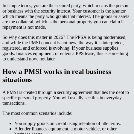
In simple terms, you are the secured party, which means the person
or business with the security interest. Your customer is the grantor,
which means the party who grants that interest. The goods or assets
are the collateral, which is the personal property you can claim if
repayment is not made.​​​​‌ ‍ ​‍​‍‌‍ ‌ ​‍‌‍‍‌‌‍‌ ‌‍‍‌‌‍ ‍​‍​‍​ ‍‍​‍​‍‌ ​ ‌‍​‌‌‍ ‍‌‍‍‌‌ ‌​‌ ‍‌​‍ ‍‌‍‍‌‌‍ ​‍​‍​‍ ​​‍​‍‌‍‍​‌ ​‍‌‍‌‌‌‍‌‍​‍​‍​ ‍‍​‍​‍‌‍‍​‌ ‌​‌ ‌​‌ ​​‌ ​ ​ ‍‍​‍ ​‍ ‌‍ ‌‌‍​‌‌‍​ ‌‍‍ ‌‍​‌‌ ‍‌​‍ ‌‌‍‌ ‌‍ ‌‍ ‌‍‌​‌ ‌ ‌‍‍‌‌‍ ‍​‍ ‍‌ ​ ‌‍​‌‌‍ ‍‌‍‍‌‌ ‌​‌ ‍‌​‍ ‍‌ ​ ‌ ‌​‌ ‌‌‌‍‌​‌‍‍‌‌‍ ​‍ ‌ ​ ‌ ‌​‌ ‌‌‌‍‌​‌‍‍‌‌‍ ​‍ ‌‍‍‌‌‍ ‍‌ ‌​‌‍‌‌‌‍ ‍‌ ‌​​‍ ‌‍‌‌‌‍‌​‌‍‍‌‌ ‌​​‍ ‌‍ ‌‌‍ ‌‍‌​‌‍‌‌​ ‌‌ ​​‌ ​‍‌‍‌‌‌ ​ ‌‍‌‌‌‍ ‍‌ ‌​‌‍​‌‌ ‌​‌‍‍‌‌‍ ‌‍ ‍​ ‍ ‌‍‍‌‌‍‌​​ ‌​ ‍​​ ‌​​ ​​‌‍​ ​ ‌​​ ‍​​ ‌​​ ​‍​‍ ‌‌‍​‌​ ​ ‌‍​‍‌‍​‍​‍ ‌​ ‌​​ ​ ‌‍‌‌​ ‌ ​‍ ‌‌‍​‌‌‍‌‌‌‍‌‌​ ‌​​‍ ‌‌‍‌‍‌‍​‌​ ‌ ‌‍​‍​ ​‌​ ​ ​ ‌‍​ ​‌‌‍​ ​ ‍​‌‍​ ‌‍‌‌​ ‍ ‌ ‌​‌ ‍‌‌ ​​‌‍‌‌​ ‌‌ ​​‌‍ ‌ ​ ‌ ‌​​ ‍ ‌ ​​‌‍​‌‌ ‌​‌‍‍​​ ‌‌‍​ ‌‍ ‌‍ ‍‌ ‌​‌‍‌‌‌‍ ‍‌ ‌​​‍‌‌​ ‌‌‌​​‍‌‌ ‌‍‍ ‌‍‌‌‌ ‍‌​‍‌‌​ ​ ‌​‌​​‍‌‌​ ​ ‌​‌​​‍‌‌​ ​‍​ ​‍‌‍‌‍​ ‌ ​ ​ ‌‍​‌‌‍​‍​ ‌‍​ ‌ ​ ​ ‌‍​‌​ ‍‌‌‍​‌​ ‌‍​‍‌‌​ ​‍​ ​‍​‍‌‌​ ‌‌‌​‌​​‍ ‍‌‍​ ‌‍‍​‌‍‍‌‌‍ ​‌‍‌​‌ ​‍‌‍‌‌‌‍ ‍​‍‌‌​ ‌‌‌​​‍‌‌ ‌‍‍ ‌‍‌‌‌ ‍‌​‍‌‌​ ​ ‌​‌​​‍‌‌​ ​ ‌​‌​​‍‌‌​ ​‍​ ​‍​ ‌‍‌‍‌​​ ​‌​ ​‍​ ‌​​ ‌​​ ‍​​ ‌​‌‍‌​‌‍​‍​ ​​‌‍‌‍​‍‌‌​ ​‍​ ​‍​‍‌‌​ ‌‌‌​‌​​‍ ‍‌ ‌​‌‍‌‌‌ ‍​‌ ‌​​ ‌‍​‍‌‍​‌‌ ​ ‌‍‌‌‌‌‌‌‌ ​‍‌‍ ​​ ‌‌‍‍​‌ ‌​‌ ‌​‌ ​​‌ ​ ​‍‌‌​ ​ ‌​​‌​‍‌‌​ ​‍‌​‌‍​‍‌‌​ ​‍‌​‌‍‌‍ ‌‌‍​‌‌‍​ ‌‍‍ ‌‍​‌‌ ‍‌​‍ ‌‌‍‌ ‌‍ ‌‍ ‌‍‌​‌ ‌ ‌‍‍‌‌‍ ‍​‍ ‍‌ ​ ‌‍​‌‌‍ ‍‌‍‍‌‌ ‌​‌ ‍‌​‍ ‍‌ ​ ‌ ‌​‌ ‌‌‌‍‌​‌‍‍‌‌‍ ​‍‌‌​ ​‍‌​‌‍‌ ​ ‌ ‌​‌ ‌‌‌‍‌​‌‍‍‌‌‍ ​‍‌‍‌‍‍‌‌‍‌​​ ‌​ ‍​​ ‌​​ ​​‌‍​ ​ ‌​​ ‍​​ ‌​​ ​‍​‍ ‌‌‍​‌​ ​ ‌‍​‍‌‍​‍​‍ ‌​ ‌​​ ​ ‌‍‌‌​ ‌ ​‍ ‌‌‍​‌‌‍‌‌‌‍‌‌​ ‌​​‍ ‌‌‍‌‍‌‍​‌​ ‌ ‌‍​‍​ ​‌​ ​ ​ ‌‍​ ​‌‌‍​ ​ ‍​‌‍​ ‌‍‌‌​‍‌‍‌ ‌​‌ ‍‌‌ ​​‌‍‌‌​ ‌‌ ​​‌‍ ‌ ​ ‌ ‌​​‍‌‍‌ ​​‌‍​‌‌ ‌​‌‍‍​​ ‌‌‍​ ‌‍ ‌‍ ‍‌ ‌​‌‍‌‌‌‍ ‍‌ ‌​​‍‌‌​ ‌‌‌​​‍‌‌ ‌‍‍ ‌‍‌‌‌ ‍‌​‍‌‌​ ​ ‌​‌​​‍‌‌​ ​ ‌​‌​​‍‌‌​ ​‍​ ​‍‌‍‌‍​ ‌ ​ ​ ‌‍​‌‌‍​‍​ ‌‍​ ‌ ​ ​ ‌‍​‌​ ‍‌‌‍​‌​ ‌‍​‍‌‌​ ​‍​ ​‍​‍‌‌​ ‌‌‌​‌​​‍ ‍‌‍​ ‌‍‍​‌‍‍‌‌‍ ​‌‍‌​‌ ​‍‌‍‌‌‌‍ ‍​‍‌‌​ ‌‌‌​​‍‌‌ ‌‍‍ ‌‍‌‌‌ ‍‌​‍‌‌​ ​ ‌​‌​​‍‌‌​ ​ ‌​‌​​‍‌‌​ ​‍​ ​‍​ ‌‍‌‍‌​​ ​‌​ ​‍​ ‌​​ ‌​​ ‍​​ ‌​‌‍‌​‌‍​‍​ ​​‌‍‌‍​‍‌‌​ ​‍​ ​‍​‍‌‌​ ‌‌‌​‌​​‍ ‍‌ ‌​‌‍‌‌‌ ‍​‌ ‌​​‍‌‍‌ ​​‌‍‌‌‌ ​‍‌ ​ ‌ ​​‌‍‌‌‌‍​ ‌ ‌​‌‍‍‌‌ ‌‍‌‍‌‌​ ‌‌ ​​‌ ‌‌‌‍​‍‌‍ ​‌‍‍‌‌ ​ ‌‍‍​‌‍‌‌‌‍‌​​‍​‍‌ ‌
So why does this matter in 2026? The PPSA is being modernised,
and while the PMSI concept is not new, the way it is interpreted,
registered, and enforced is evolving. If your business supplies
goods, finances equipment, or enters a PPS lease, this is something
to understand now, not later.​​​​‌ ‍ ​‍​‍‌‍ ‌ ​‍‌‍‍‌‌‍‌ ‌‍‍‌‌‍ ‍​‍​‍​ ‍‍​‍​‍‌ ​ ‌‍​‌‌‍ ‍‌‍‍‌‌ ‌​‌ ‍‌​‍ ‍‌‍‍‌‌‍ ​‍​‍​‍ ​​‍​‍‌‍‍​‌ ​‍‌‍‌‌‌‍‌‍​‍​‍​ ‍‍​‍​‍‌‍‍​‌ ‌​‌ ‌​‌ ​​‌ ​ ​ ‍‍​‍ ​‍ ‌‍ ‌‌‍​‌‌‍​ ‌‍‍ ‌‍​‌‌ ‍‌​‍ ‌‌‍‌ ‌‍ ‌‍ ‌‍‌​‌ ‌ ‌‍‍‌‌‍ ‍​‍ ‍‌ ​ ‌‍​‌‌‍ ‍‌‍‍‌‌ ‌​‌ ‍‌​‍ ‍‌ ​ ‌ ‌​‌ ‌‌‌‍‌​‌‍‍‌‌‍ ​‍ ‌ ​ ‌ ‌​‌ ‌‌‌‍‌​‌‍‍‌‌‍ ​‍ ‌‍‍‌‌‍ ‍‌ ‌​‌‍‌‌‌‍ ‍‌ ‌​​‍ ‌‍‌‌‌‍‌​‌‍‍‌‌ ‌​​‍ ‌‍ ‌‌‍ ‌‍‌​‌‍‌‌​ ‌‌ ​​‌ ​‍‌‍‌‌‌ ​ ‌‍‌‌‌‍ ‍‌ ‌​‌‍​‌‌ ‌​‌‍‍‌‌‍ ‌‍ ‍​ ‍ ‌‍‍‌‌‍‌​​ ‌​ ‍​​ ‌​​ ​​‌‍​ ​ ‌​​ ‍​​ ‌​​ ​‍​‍ ‌‌‍​‌​ ​ ‌‍​‍‌‍​‍​‍ ‌​ ‌​​ ​ ‌‍‌‌​ ‌ ​‍ ‌‌‍​‌‌‍‌‌‌‍‌‌​ ‌​​‍ ‌‌‍‌‍‌‍​‌​ ‌ ‌‍​‍​ ​‌​ ​ ​ ‌‍​ ​‌‌‍​ ​ ‍​‌‍​ ‌‍‌‌​ ‍ ‌ ‌​‌ ‍‌‌ ​​‌‍‌‌​ ‌‌ ​​‌‍ ‌ ​ ‌ ‌​​ ‍ ‌ ​​‌‍​‌‌ ‌​‌‍‍​​ ‌‌‍​ ‌‍ ‌‍ ‍‌ ‌​‌‍‌‌‌‍ ‍‌ ‌​​‍‌‌​ ‌‌‌​​‍‌‌ ‌‍‍ ‌‍‌‌‌ ‍‌​‍‌‌​ ​ ‌​‌​​‍‌‌​ ​ ‌​‌​​‍‌‌​ ​‍​ ​‍‌‍​‌​ ‍‌‌‍‌‌​ ​‌‌‍‌‍​ ​ ‌‍​‍‌‍‌​​ ‌‌‌‍​ ‌‍‌​​ ‌ ​‍‌‌​ ​‍​ ​‍​‍‌‌​ ‌‌‌​‌​​‍ ‍‌‍​ ‌‍‍​‌‍‍‌‌‍ ​‌‍‌​‌ ​‍‌‍‌‌‌‍ ‍​‍‌‌​ ‌‌‌​​‍‌‌ ‌‍‍ ‌‍‌‌‌ ‍‌​‍‌‌​ ​ ‌​‌​​‍‌‌​ ​ ‌​‌​​‍‌‌​ ​‍​ ​‍​ ‌ ‌‍‌‍​ ​​​ ​‍‌‍‌‌‌‍‌‍​ ​‌​ ​‍​ ‌‌​ ‌‌‌‍‌‍‌‍​‌​‍‌‌​ ​‍​ ​‍​‍‌‌​ ‌‌‌​‌​​‍ ‍‌ ‌​‌‍‌‌‌ ‍​‌ ‌​​ ‌‍​‍‌‍​‌‌ ​ ‌‍‌‌‌‌‌‌‌ ​‍‌‍ ​​ ‌‌‍‍​‌ ‌​‌ ‌​‌ ​​‌ ​ ​‍‌‌​ ​ ‌​​‌​‍‌‌​ ​‍‌​‌‍​‍‌‌​ ​‍‌​‌‍‌‍ ‌‌‍​‌‌‍​ ‌‍‍ ‌‍​‌‌ ‍‌​‍ ‌‌‍‌ ‌‍ ‌‍ ‌‍‌​‌ ‌ ‌‍‍‌‌‍ ‍​‍ ‍‌ ​ ‌‍​‌‌‍ ‍‌‍‍‌‌ ‌​‌ ‍‌​‍ ‍‌ ​ ‌ ‌​‌ ‌‌‌‍‌​‌‍‍‌‌‍ ​‍‌‌​ ​‍‌​‌‍‌ ​ ‌ ‌​‌ ‌‌‌‍‌​‌‍‍‌‌‍ ​‍‌‍‌‍‍‌‌‍‌​​ ‌​ ‍​​ ‌​​ ​​‌‍​ ​ ‌​​ ‍​​ ‌​​ ​‍​‍ ‌‌‍​‌​ ​ ‌‍​‍‌‍​‍​‍ ‌​ ‌​​ ​ ‌‍‌‌​ ‌ ​‍ ‌‌‍​‌‌‍‌‌‌‍‌‌​ ‌​​‍ ‌‌‍‌‍‌‍​‌​ ‌ ‌‍​‍​ ​‌​ ​ ​ ‌‍​ ​‌‌‍​ ​ ‍​‌‍​ ‌‍‌‌​‍‌‍‌ ‌​‌ ‍‌‌ ​​‌‍‌‌​ ‌‌ ​​‌‍ ‌ ​ ‌ ‌​​‍‌‍‌ ​​‌‍​‌‌ ‌​‌‍‍​​ ‌‌‍​ ‌‍ ‌‍ ‍‌ ‌​‌‍‌‌‌‍ ‍‌ ‌​​‍‌‌​ ‌‌‌​​‍‌‌ ‌‍‍ ‌‍‌‌‌ ‍‌​‍‌‌​ ​ ‌​‌​​‍‌‌​ ​ ‌​‌​​‍‌‌​ ​‍​ ​‍‌‍​‌​ ‍‌‌‍‌‌​ ​‌‌‍‌‍​ ​ ‌‍​‍‌‍‌​​ ‌‌‌‍​ ‌‍‌​​ ‌ ​‍‌‌​ ​‍​ ​‍​‍‌‌​ ‌‌‌​‌​​‍ ‍‌‍​ ‌‍‍​‌‍‍‌‌‍ ​‌‍‌​‌ ​‍‌‍‌‌‌‍ ‍​‍‌‌​ ‌‌‌​​‍‌‌ ‌‍‍ ‌‍‌‌‌ ‍‌​‍‌‌​ ​ ‌​‌​​‍‌‌​ ​ ‌​‌​​‍‌‌​ ​‍​ ​‍​ ‌ ‌‍‌‍​ ​​​ ​‍‌‍‌‌‌‍‌‍​ ​‌​ ​‍​ ‌‌​ ‌‌‌‍‌‍‌‍​‌​‍‌‌​ ​‍​ ​‍​‍‌‌​ ‌‌‌​‌​​‍ ‍‌ ‌​‌‍‌‌‌ ‍​‌ ‌​​‍‌‍‌ ​​‌‍‌‌‌ ​‍‌ ​ ‌ ​​‌‍‌‌‌‍​ ‌ ‌​‌‍‍‌‌ ‌‍‌‍‌‌​ ‌‌ ​​‌ ‌‌‌‍​‍‌‍ ​‌‍‍‌‌ ​ ‌‍‍​‌‍‌‌‌‍‌​​‍​‍‌ ‌
How a PMSI works in real business
situations​​​​‌ ‍ ​‍​‍‌‍ ‌ ​‍‌‍‍‌‌‍‌ ‌‍‍‌‌‍ ‍​‍​‍​ ‍‍​‍​‍‌ ​ ‌‍​‌‌‍ ‍‌‍‍‌‌ ‌​‌ ‍‌​‍ ‍‌‍‍‌‌‍ ​‍​‍​‍ ​​‍​‍‌‍‍​‌ ​‍‌‍‌‌‌‍‌‍​‍​‍​ ‍‍​‍​‍‌‍‍​‌ ‌​‌ ‌​‌ ​​‌ ​ ​ ‍‍​‍ ​‍ ‌‍ ‌‌‍​‌‌‍​ ‌‍‍ ‌‍​‌‌ ‍‌​‍ ‌‌‍‌ ‌‍ ‌‍ ‌‍‌​‌ ‌ ‌‍‍‌‌‍ ‍​‍ ‍‌ ​ ‌‍​‌‌‍ ‍‌‍‍‌‌ ‌​‌ ‍‌​‍ ‍‌ ​ ‌ ‌​‌ ‌‌‌‍‌​‌‍‍‌‌‍ ​‍ ‌ ​ ‌ ‌​‌ ‌‌‌‍‌​‌‍‍‌‌‍ ​‍ ‌‍‍‌‌‍ ‍‌ ‌​‌‍‌‌‌‍ ‍‌ ‌​​‍ ‌‍‌‌‌‍‌​‌‍‍‌‌ ‌​​‍ ‌‍ ‌‌‍ ‌‍‌​‌‍‌‌​ ‌‌ ​​‌ ​‍‌‍‌‌‌ ​ ‌‍‌‌‌‍ ‍‌ ‌​‌‍​‌‌ ‌​‌‍‍‌‌‍ ‌‍ ‍​ ‍ ‌‍‍‌‌‍‌​​ ‌​ ‍​​ ‌​​ ​​‌‍​ ​ ‌​​ ‍​​ ‌​​ ​‍​‍ ‌‌‍​‌​ ​ ‌‍​‍‌‍​‍​‍ ‌​ ‌​​ ​ ‌‍‌‌​ ‌ ​‍ ‌‌‍​‌‌‍‌‌‌‍‌‌​ ‌​​‍ ‌‌‍‌‍‌‍​‌​ ‌ ‌‍​‍​ ​‌​ ​ ​ ‌‍​ ​‌‌‍​ ​ ‍​‌‍​ ‌‍‌‌​ ‍ ‌ ‌​‌ ‍‌‌ ​​‌‍‌‌​ ‌‌ ​​‌‍ ‌ ​ ‌ ‌​​ ‍ ‌ ​​‌‍​‌‌ ‌​‌‍‍​​ ‌‌‍​ ‌‍ ‌‍ ‍‌ ‌​‌‍‌‌‌‍ ‍‌ ‌​​‍‌‌​ ‌‌‌​​‍‌‌ ‌‍‍ ‌‍‌‌‌ ‍‌​‍‌‌​ ​ ‌​‌​​‍‌‌​ ​ ‌​‌​​‍‌‌​ ​‍​ ​‍‌‍​‍​ ‌ ‌‍​‍‌‍​‌​ ‌ ‌‍‌‍​ ​‍‌‍​‍​ ‌ ‌‍‌‌​ ‌‌​ ‌‍​‍‌‌​ ​‍​ ​‍​‍‌‌​ ‌‌‌​‌​​‍ ‍‌‍​ ‌‍‍​‌‍‍‌‌‍ ​‌‍‌​‌ ​‍‌‍‌‌‌‍ ‍​‍‌‌​ ‌‌‌​​‍‌‌ ‌‍‍ ‌‍‌‌‌ ‍‌​‍‌‌​ ​ ‌​‌​​‍‌‌​ ​ ‌​‌​​‍‌‌​ ​‍​ ​‍‌‍​‍​ ​​​ ​​​ ‍‌​ ‌‌​ ‌‍​ ‌‌​ ‍‌‌‍‌​‌‍​ ​ ‍‌​ ‌‍​‍‌‌​ ​‍​ ​‍​‍‌‌​ ‌‌‌​‌​​‍ ‍‌ ‌​‌‍‌‌‌ ‍​‌ ‌​​ ‌‍​‍‌‍​‌‌ ​ ‌‍‌‌‌‌‌‌‌ ​‍‌‍ ​​ ‌‌‍‍​‌ ‌​‌ ‌​‌ ​​‌ ​ ​‍‌‌​ ​ ‌​​‌​‍‌‌​ ​‍‌​‌‍​‍‌‌​ ​‍‌​‌‍‌‍ ‌‌‍​‌‌‍​ ‌‍‍ ‌‍​‌‌ ‍‌​‍ ‌‌‍‌ ‌‍ ‌‍ ‌‍‌​‌ ‌ ‌‍‍‌‌‍ ‍​‍ ‍‌ ​ ‌‍​‌‌‍ ‍‌‍‍‌‌ ‌​‌ ‍‌​‍ ‍‌ ​ ‌ ‌​‌ ‌‌‌‍‌​‌‍‍‌‌‍ ​‍‌‌​ ​‍‌​‌‍‌ ​ ‌ ‌​‌ ‌‌‌‍‌​‌‍‍‌‌‍ ​‍‌‍‌‍‍‌‌‍‌​​ ‌​ ‍​​ ‌​​ ​​‌‍​ ​ ‌​​ ‍​​ ‌​​ ​‍​‍ ‌‌‍​‌​ ​ ‌‍​‍‌‍​‍​‍ ‌​ ‌​​ ​ ‌‍‌‌​ ‌ ​‍ ‌‌‍​‌‌‍‌‌‌‍‌‌​ ‌​​‍ ‌‌‍‌‍‌‍​‌​ ‌ ‌‍​‍​ ​‌​ ​ ​ ‌‍​ ​‌‌‍​ ​ ‍​‌‍​ ‌‍‌‌​‍‌‍‌ ‌​‌ ‍‌‌ ​​‌‍‌‌​ ‌‌ ​​‌‍ ‌ ​ ‌ ‌​​‍‌‍‌ ​​‌‍​‌‌ ‌​‌‍‍​​ ‌‌‍​ ‌‍ ‌‍ ‍‌ ‌​‌‍‌‌‌‍ ‍‌ ‌​​‍‌‌​ ‌‌‌​​‍‌‌ ‌‍‍ ‌‍‌‌‌ ‍‌​‍‌‌​ ​ ‌​‌​​‍‌‌​ ​ ‌​‌​​‍‌‌​ ​‍​ ​‍‌‍​‍​ ‌ ‌‍​‍‌‍​‌​ ‌ ‌‍‌‍​ ​‍‌‍​‍​ ‌ ‌‍‌‌​ ‌‌​ ‌‍​‍‌‌​ ​‍​ ​‍​‍‌‌​ ‌‌‌​‌​​‍ ‍‌‍​ ‌‍‍​‌‍‍‌‌‍ ​‌‍‌​‌ ​‍‌‍‌‌‌‍ ‍​‍‌‌​ ‌‌‌​​‍‌‌ ‌‍‍ ‌‍‌‌‌ ‍‌​‍‌‌​ ​ ‌​‌​​‍‌‌​ ​ ‌​‌​​‍‌‌​ ​‍​ ​‍‌‍​‍​ ​​​ ​​​ ‍‌​ ‌‌​ ‌‍​ ‌‌​ ‍‌‌‍‌​‌‍​ ​ ‍‌​ ‌‍​‍‌‌​ ​‍​ ​‍​‍‌‌​ ‌‌‌​‌​​‍ ‍‌ ‌​‌‍‌‌‌ ‍​‌ ‌​​‍‌‍‌ ​​‌‍‌‌‌ ​‍‌ ​ ‌ ​​‌‍‌‌‌‍​ ‌ ‌​‌‍‍‌‌ ‌‍‌‍‌‌​ ‌‌ ​​‌ ‌‌‌‍​‍‌‍ ​‌‍‍‌‌ ​ ‌‍‍​‌‍‌‌‌‍‌​​‍​‍‌ ‌
A PMSI is created through a security agreement that ties the debt to
specific personal property. You will usually see this in everyday
transactions.​​​​‌ ‍ ​‍​‍‌‍ ‌ ​‍‌‍‍‌‌‍‌ ‌‍‍‌‌‍ ‍​‍​‍​ ‍‍​‍​‍‌ ​ ‌‍​‌‌‍ ‍‌‍‍‌‌ ‌​‌ ‍‌​‍ ‍‌‍‍‌‌‍ ​‍​‍​‍ ​​‍​‍‌‍‍​‌ ​‍‌‍‌‌‌‍‌‍​‍​‍​ ‍‍​‍​‍‌‍‍​‌ ‌​‌ ‌​‌ ​​‌ ​ ​ ‍‍​‍ ​‍ ‌‍ ‌‌‍​‌‌‍​ ‌‍‍ ‌‍​‌‌ ‍‌​‍ ‌‌‍‌ ‌‍ ‌‍ ‌‍‌​‌ ‌ ‌‍‍‌‌‍ ‍​‍ ‍‌ ​ ‌‍​‌‌‍ ‍‌‍‍‌‌ ‌​‌ ‍‌​‍ ‍‌ ​ ‌ ‌​‌ ‌‌‌‍‌​‌‍‍‌‌‍ ​‍ ‌ ​ ‌ ‌​‌ ‌‌‌‍‌​‌‍‍‌‌‍ ​‍ ‌‍‍‌‌‍ ‍‌ ‌​‌‍‌‌‌‍ ‍‌ ‌​​‍ ‌‍‌‌‌‍‌​‌‍‍‌‌ ‌​​‍ ‌‍ ‌‌‍ ‌‍‌​‌‍‌‌​ ‌‌ ​​‌ ​‍‌‍‌‌‌ ​ ‌‍‌‌‌‍ ‍‌ ‌​‌‍​‌‌ ‌​‌‍‍‌‌‍ ‌‍ ‍​ ‍ ‌‍‍‌‌‍‌​​ ‌​ ‍​​ ‌​​ ​​‌‍​ ​ ‌​​ ‍​​ ‌​​ ​‍​‍ ‌‌‍​‌​ ​ ‌‍​‍‌‍​‍​‍ ‌​ ‌​​ ​ ‌‍‌‌​ ‌ ​‍ ‌‌‍​‌‌‍‌‌‌‍‌‌​ ‌​​‍ ‌‌‍‌‍‌‍​‌​ ‌ ‌‍​‍​ ​‌​ ​ ​ ‌‍​ ​‌‌‍​ ​ ‍​‌‍​ ‌‍‌‌​ ‍ ‌ ‌​‌ ‍‌‌ ​​‌‍‌‌​ ‌‌ ​​‌‍ ‌ ​ ‌ ‌​​ ‍ ‌ ​​‌‍​‌‌ ‌​‌‍‍​​ ‌‌‍​ ‌‍ ‌‍ ‍‌ ‌​‌‍‌‌‌‍ ‍‌ ‌​​‍‌‌​ ‌‌‌​​‍‌‌ ‌‍‍ ‌‍‌‌‌ ‍‌​‍‌‌​ ​ ‌​‌​​‍‌‌​ ​ ‌​‌​​‍‌‌​ ​‍​ ​‍‌‍​‍‌‍‌‍​ ‌ ‌‍‌​‌‍‌‌‌‍‌​​ ​ ‌‍​‌‌‍‌‍​ ‍​​ ‍​​ ​‍​‍‌‌​ ​‍​ ​‍​‍‌‌​ ‌‌‌​‌​​‍ ‍‌‍​ ‌‍‍​‌‍‍‌‌‍ ​‌‍‌​‌ ​‍‌‍‌‌‌‍ ‍​‍‌‌​ ‌‌‌​​‍‌‌ ‌‍‍ ‌‍‌‌‌ ‍‌​‍‌‌​ ​ ‌​‌​​‍‌‌​ ​ ‌​‌​​‍‌‌​ ​‍​ ​‍​ ​‍​ ‌​​ ‌‌​ ‌‌‌‍‌​​ ‍​​ ​‍​ ‍​​ ‌ ‌‍​‌​ ‌‌​ ​‌​‍‌‌​ ​‍​ ​‍​‍‌‌​ ‌‌‌​‌​​‍ ‍‌ ‌​‌‍‌‌‌ ‍​‌ ‌​​ ‌‍​‍‌‍​‌‌ ​ ‌‍‌‌‌‌‌‌‌ ​‍‌‍ ​​ ‌‌‍‍​‌ ‌​‌ ‌​‌ ​​‌ ​ ​‍‌‌​ ​ ‌​​‌​‍‌‌​ ​‍‌​‌‍​‍‌‌​ ​‍‌​‌‍‌‍ ‌‌‍​‌‌‍​ ‌‍‍ ‌‍​‌‌ ‍‌​‍ ‌‌‍‌ ‌‍ ‌‍ ‌‍‌​‌ ‌ ‌‍‍‌‌‍ ‍​‍ ‍‌ ​ ‌‍​‌‌‍ ‍‌‍‍‌‌ ‌​‌ ‍‌​‍ ‍‌ ​ ‌ ‌​‌ ‌‌‌‍‌​‌‍‍‌‌‍ ​‍‌‌​ ​‍‌​‌‍‌ ​ ‌ ‌​‌ ‌‌‌‍‌​‌‍‍‌‌‍ ​‍‌‍‌‍‍‌‌‍‌​​ ‌​ ‍​​ ‌​​ ​​‌‍​ ​ ‌​​ ‍​​ ‌​​ ​‍​‍ ‌‌‍​‌​ ​ ‌‍​‍‌‍​‍​‍ ‌​ ‌​​ ​ ‌‍‌‌​ ‌ ​‍ ‌‌‍​‌‌‍‌‌‌‍‌‌​ ‌​​‍ ‌‌‍‌‍‌‍​‌​ ‌ ‌‍​‍​ ​‌​ ​ ​ ‌‍​ ​‌‌‍​ ​ ‍​‌‍​ ‌‍‌‌​‍‌‍‌ ‌​‌ ‍‌‌ ​​‌‍‌‌​ ‌‌ ​​‌‍ ‌ ​ ‌ ‌​​‍‌‍‌ ​​‌‍​‌‌ ‌​‌‍‍​​ ‌‌‍​ ‌‍ ‌‍ ‍‌ ‌​‌‍‌‌‌‍ ‍‌ ‌​​‍‌‌​ ‌‌‌​​‍‌‌ ‌‍‍ ‌‍‌‌‌ ‍‌​‍‌‌​ ​ ‌​‌​​‍‌‌​ ​ ‌​‌​​‍‌‌​ ​‍​ ​‍‌‍​‍‌‍‌‍​ ‌ ‌‍‌​‌‍‌‌‌‍‌​​ ​ ‌‍​‌‌‍‌‍​ ‍​​ ‍​​ ​‍​‍‌‌​ ​‍​ ​‍​‍‌‌​ ‌‌‌​‌​​‍ ‍‌‍​ ‌‍‍​‌‍‍‌‌‍ ​‌‍‌​‌ ​‍‌‍‌‌‌‍ ‍​‍‌‌​ ‌‌‌​​‍‌‌ ‌‍‍ ‌‍‌‌‌ ‍‌​‍‌‌​ ​ ‌​‌​​‍‌‌​ ​ ‌​‌​​‍‌‌​ ​‍​ ​‍​ ​‍​ ‌​​ ‌‌​ ‌‌‌‍‌​​ ‍​​ ​‍​ ‍​​ ‌ ‌‍​‌​ ‌‌​ ​‌​‍‌‌​ ​‍​ ​‍​‍‌‌​ ‌‌‌​‌​​‍ ‍‌ ‌​‌‍‌‌‌ ‍​‌ ‌​​‍‌‍‌ ​​‌‍‌‌‌ ​‍‌ ​ ‌ ​​‌‍‌‌‌‍​ ‌ ‌​‌‍‍‌‌ ‌‍‌‍‌‌​ ‌‌ ​​‌ ‌‌‌‍​‍‌‍ ​‌‍‍‌‌ ​ ‌‍‍​‌‍‌‌‌‍‌​​‍​‍‌ ‌
The most common scenarios include:​​​​‌ ‍ ​‍​‍‌‍ ‌ ​‍‌‍‍‌‌‍‌ ‌‍‍‌‌‍ ‍​‍​‍​ ‍‍​‍​‍‌ ​ ‌‍​‌‌‍ ‍‌‍‍‌‌ ‌​‌ ‍‌​‍ ‍‌‍‍‌‌‍ ​‍​‍​‍ ​​‍​‍‌‍‍​‌ ​‍‌‍‌‌‌‍‌‍​‍​‍​ ‍‍​‍​‍‌‍‍​‌ ‌​‌ ‌​‌ ​​‌ ​ ​ ‍‍​‍ ​‍ ‌‍ ‌‌‍​‌‌‍​ ‌‍‍ ‌‍​‌‌ ‍‌​‍ ‌‌‍‌ ‌‍ ‌‍ ‌‍‌​‌ ‌ ‌‍‍‌‌‍ ‍​‍ ‍‌ ​ ‌‍​‌‌‍ ‍‌‍‍‌‌ ‌​‌ ‍‌​‍ ‍‌ ​ ‌ ‌​‌ ‌‌‌‍‌​‌‍‍‌‌‍ ​‍ ‌ ​ ‌ ‌​‌ ‌‌‌‍‌​‌‍‍‌‌‍ ​‍ ‌‍‍‌‌‍ ‍‌ ‌​‌‍‌‌‌‍ ‍‌ ‌​​‍ ‌‍‌‌‌‍‌​‌‍‍‌‌ ‌​​‍ ‌‍ ‌‌‍ ‌‍‌​‌‍‌‌​ ‌‌ ​​‌ ​‍‌‍‌‌‌ ​ ‌‍‌‌‌‍ ‍‌ ‌​‌‍​‌‌ ‌​‌‍‍‌‌‍ ‌‍ ‍​ ‍ ‌‍‍‌‌‍‌​​ ‌​ ‍​​ ‌​​ ​​‌‍​ ​ ‌​​ ‍​​ ‌​​ ​‍​‍ ‌‌‍​‌​ ​ ‌‍​‍‌‍​‍​‍ ‌​ ‌​​ ​ ‌‍‌‌​ ‌ ​‍ ‌‌‍​‌‌‍‌‌‌‍‌‌​ ‌​​‍ ‌‌‍‌‍‌‍​‌​ ‌ ‌‍​‍​ ​‌​ ​ ​ ‌‍​ ​‌‌‍​ ​ ‍​‌‍​ ‌‍‌‌​ ‍ ‌ ‌​‌ ‍‌‌ ​​‌‍‌‌​ ‌‌ ​​‌‍ ‌ ​ ‌ ‌​​ ‍ ‌ ​​‌‍​‌‌ ‌​‌‍‍​​ ‌‌‍​ ‌‍ ‌‍ ‍‌ ‌​‌‍‌‌‌‍ ‍‌ ‌​​‍‌‌​ ‌‌‌​​‍‌‌ ‌‍‍ ‌‍‌‌‌ ‍‌​‍‌‌​ ​ ‌​‌​​‍‌‌​ ​ ‌​‌​​‍‌‌​ ​‍​ ​‍​ ​ ​ ​‍‌‍​ ​ ​‍​ ‌​‌‍‌​​ ‌​​ ‍​​ ‌​‌‍‌​​ ‌‌‌‍‌​​‍‌‌​ ​‍​ ​‍​‍‌‌​ ‌‌‌​‌​​‍ ‍‌‍​ ‌‍‍​‌‍‍‌‌‍ ​‌‍‌​‌ ​‍‌‍‌‌‌‍ ‍​‍‌‌​ ‌‌‌​​‍‌‌ ‌‍‍ ‌‍‌‌‌ ‍‌​‍‌‌​ ​ ‌​‌​​‍‌‌​ ​ ‌​‌​​‍‌‌​ ​‍​ ​‍‌‍‌‍‌‍​‌‌‍‌‍​ ​​​ ​​​ ‌​‌‍​ ‌‍‌‍​ ​‌​ ​‌​ ‌ ‌‍‌​​‍‌‌​ ​‍​ ​‍​‍‌‌​ ‌‌‌​‌​​‍ ‍‌ ‌​‌‍‌‌‌ ‍​‌ ‌​​ ‌‍​‍‌‍​‌‌ ​ ‌‍‌‌‌‌‌‌‌ ​‍‌‍ ​​ ‌‌‍‍​‌ ‌​‌ ‌​‌ ​​‌ ​ ​‍‌‌​ ​ ‌​​‌​‍‌‌​ ​‍‌​‌‍​‍‌‌​ ​‍‌​‌‍‌‍ ‌‌‍​‌‌‍​ ‌‍‍ ‌‍​‌‌ ‍‌​‍ ‌‌‍‌ ‌‍ ‌‍ ‌‍‌​‌ ‌ ‌‍‍‌‌‍ ‍​‍ ‍‌ ​ ‌‍​‌‌‍ ‍‌‍‍‌‌ ‌​‌ ‍‌​‍ ‍‌ ​ ‌ ‌​‌ ‌‌‌‍‌​‌‍‍‌‌‍ ​‍‌‌​ ​‍‌​‌‍‌ ​ ‌ ‌​‌ ‌‌‌‍‌​‌‍‍‌‌‍ ​‍‌‍‌‍‍‌‌‍‌​​ ‌​ ‍​​ ‌​​ ​​‌‍​ ​ ‌​​ ‍​​ ‌​​ ​‍​‍ ‌‌‍​‌​ ​ ‌‍​‍‌‍​‍​‍ ‌​ ‌​​ ​ ‌‍‌‌​ ‌ ​‍ ‌‌‍​‌‌‍‌‌‌‍‌‌​ ‌​​‍ ‌‌‍‌‍‌‍​‌​ ‌ ‌‍​‍​ ​‌​ ​ ​ ‌‍​ ​‌‌‍​ ​ ‍​‌‍​ ‌‍‌‌​‍‌‍‌ ‌​‌ ‍‌‌ ​​‌‍‌‌​ ‌‌ ​​‌‍ ‌ ​ ‌ ‌​​‍‌‍‌ ​​‌‍​‌‌ ‌​‌‍‍​​ ‌‌‍​ ‌‍ ‌‍ ‍‌ ‌​‌‍‌‌‌‍ ‍‌ ‌​​‍‌‌​ ‌‌‌​​‍‌‌ ‌‍‍ ‌‍‌‌‌ ‍‌​‍‌‌​ ​ ‌​‌​​‍‌‌​ ​ ‌​‌​​‍‌‌​ ​‍​ ​‍​ ​ ​ ​‍‌‍​ ​ ​‍​ ‌​‌‍‌​​ ‌​​ ‍​​ ‌​‌‍‌​​ ‌‌‌‍‌​​‍‌‌​ ​‍​ ​‍​‍‌‌​ ‌‌‌​‌​​‍ ‍‌‍​ ‌‍‍​‌‍‍‌‌‍ ​‌‍‌​‌ ​‍‌‍‌‌‌‍ ‍​‍‌‌​ ‌‌‌​​‍‌‌ ‌‍‍ ‌‍‌‌‌ ‍‌​‍‌‌​ ​ ‌​‌​​‍‌‌​ ​ ‌​‌​​‍‌‌​ ​‍​ ​‍‌‍‌‍‌‍​‌‌‍‌‍​ ​​​ ​​​ ‌​‌‍​ ‌‍‌‍​ ​‌​ ​‌​ ‌ ‌‍‌​​‍‌‌​ ​‍​ ​‍​‍‌‌​ ‌‌‌​‌​​‍ ‍‌ ‌​‌‍‌‌‌ ‍​‌ ‌​​‍‌‍‌ ​​‌‍‌‌‌ ​‍‌ ​ ‌ ​​‌‍‌‌‌‍​ ‌ ‌​‌‍‍‌‌ ‌‍‌‍‌‌​ ‌‌ ​​‌ ‌‌‌‍​‍‌‍ ​‌‍‍‌‌ ​ ‌‍‍​‌‍‌‌‌‍‌​​‍​‍‌ ‌
You supply goods on credit using retention of title terms.​​​​‌ ‍ ​‍​‍‌‍ ‌ ​‍‌‍‍‌‌‍‌ ‌‍‍‌‌‍ ‍​‍​‍​ ‍‍​‍​‍‌ ​ ‌‍​‌‌‍ ‍‌‍‍‌‌ ‌​‌ ‍‌​‍ ‍‌‍‍‌‌‍ ​‍​‍​‍ ​​‍​‍‌‍‍​‌ ​‍‌‍‌‌‌‍‌‍​‍​‍​ ‍‍​‍​‍‌‍‍​‌ ‌​‌ ‌​‌ ​​‌ ​ ​ ‍‍​‍ ​‍ ‌‍ ‌‌‍​‌‌‍​ ‌‍‍ ‌‍​‌‌ ‍‌​‍ ‌‌‍‌ ‌‍ ‌‍ ‌‍‌​‌ ‌ ‌‍‍‌‌‍ ‍​‍ ‍‌ ​ ‌‍​‌‌‍ ‍‌‍‍‌‌ ‌​‌ ‍‌​‍ ‍‌ ​ ‌ ‌​‌ ‌‌‌‍‌​‌‍‍‌‌‍ ​‍ ‌ ​ ‌ ‌​‌ ‌‌‌‍‌​‌‍‍‌‌‍ ​‍ ‌‍‍‌‌‍ ‍‌ ‌​‌‍‌‌‌‍ ‍‌ ‌​​‍ ‌‍‌‌‌‍‌​‌‍‍‌‌ ‌​​‍ ‌‍ ‌‌‍ ‌‍‌​‌‍‌‌​ ‌‌ ​​‌ ​‍‌‍‌‌‌ ​ ‌‍‌‌‌‍ ‍‌ ‌​‌‍​‌‌ ‌​‌‍‍‌‌‍ ‌‍ ‍​ ‍ ‌‍‍‌‌‍‌​​ ‌​ ‍​​ ‌​​ ​​‌‍​ ​ ‌​​ ‍​​ ‌​​ ​‍​‍ ‌‌‍​‌​ ​ ‌‍​‍‌‍​‍​‍ ‌​ ‌​​ ​ ‌‍‌‌​ ‌ ​‍ ‌‌‍​‌‌‍‌‌‌‍‌‌​ ‌​​‍ ‌‌‍‌‍‌‍​‌​ ‌ ‌‍​‍​ ​‌​ ​ ​ ‌‍​ ​‌‌‍​ ​ ‍​‌‍​ ‌‍‌‌​ ‍ ‌ ‌​‌ ‍‌‌ ​​‌‍‌‌​ ‌‌ ​​‌‍ ‌ ​ ‌ ‌​​ ‍ ‌ ​​‌‍​‌‌ ‌​‌‍‍​​ ‌‌‍​ ‌‍ ‌‍ ‍‌ ‌​‌‍‌‌‌‍ ‍‌ ‌​​‍‌‌​ ‌‌‌​​‍‌‌ ‌‍‍ ‌‍‌‌‌ ‍‌​‍‌‌​ ​ ‌​‌​​‍‌‌​ ​ ‌​‌​​‍‌‌​ ​‍​ ​‍​ ‌​‌‍‌‍‌‍​‍​ ​‍‌‍​‍​ ‌‌‌‍​‍‌‍​‍​ ‍‌‌‍​‌‌‍​‍‌‍​ ​‍‌‌​ ​‍​ ​‍​‍‌‌​ ‌‌‌​‌​​‍ ‍‌‍​ ‌‍‍​‌‍‍‌‌‍ ​‌‍‌​‌ ​‍‌‍‌‌‌‍ ‍​‍‌‌​ ‌‌‌​​‍‌‌ ‌‍‍ ‌‍‌‌‌ ‍‌​‍‌‌​ ​ ‌​‌​​‍‌‌​ ​ ‌​‌​​‍‌‌​ ​‍​ ​‍‌‍​‌​ ‌​​ ​‍‌‍​ ‌‍​‍​ ​‌‌‍‌​​ ​ ​ ‍‌‌‍​ ​ ‌‌​ ​‍​‍‌‌​ ​‍​ ​‍​‍‌‌​ ‌‌‌​‌​​‍ ‍‌ ‌​‌‍‌‌‌ ‍​‌ ‌​​ ‌‍​‍‌‍​‌‌ ​ ‌‍‌‌‌‌‌‌‌ ​‍‌‍ ​​ ‌‌‍‍​‌ ‌​‌ ‌​‌ ​​‌ ​ ​‍‌‌​ ​ ‌​​‌​‍‌‌​ ​‍‌​‌‍​‍‌‌​ ​‍‌​‌‍‌‍ ‌‌‍​‌‌‍​ ‌‍‍ ‌‍​‌‌ ‍‌​‍ ‌‌‍‌ ‌‍ ‌‍ ‌‍‌​‌ ‌ ‌‍‍‌‌‍ ‍​‍ ‍‌ ​ ‌‍​‌‌‍ ‍‌‍‍‌‌ ‌​‌ ‍‌​‍ ‍‌ ​ ‌ ‌​‌ ‌‌‌‍‌​‌‍‍‌‌‍ ​‍‌‌​ ​‍‌​‌‍‌ ​ ‌ ‌​‌ ‌‌‌‍‌​‌‍‍‌‌‍ ​‍‌‍‌‍‍‌‌‍‌​​ ‌​ ‍​​ ‌​​ ​​‌‍​ ​ ‌​​ ‍​​ ‌​​ ​‍​‍ ‌‌‍​‌​ ​ ‌‍​‍‌‍​‍​‍ ‌​ ‌​​ ​ ‌‍‌‌​ ‌ ​‍ ‌‌‍​‌‌‍‌‌‌‍‌‌​ ‌​​‍ ‌‌‍‌‍‌‍​‌​ ‌ ‌‍​‍​ ​‌​ ​ ​ ‌‍​ ​‌‌‍​ ​ ‍​‌‍​ ‌‍‌‌​‍‌‍‌ ‌​‌ ‍‌‌ ​​‌‍‌‌​ ‌‌ ​​‌‍ ‌ ​ ‌ ‌​​‍‌‍‌ ​​‌‍​‌‌ ‌​‌‍‍​​ ‌‌‍​ ‌‍ ‌‍ ‍‌ ‌​‌‍‌‌‌‍ ‍‌ ‌​​‍‌‌​ ‌‌‌​​‍‌‌ ‌‍‍ ‌‍‌‌‌ ‍‌​‍‌‌​ ​ ‌​‌​​‍‌‌​ ​ ‌​‌​​‍‌‌​ ​‍​ ​‍​ ‌​‌‍‌‍‌‍​‍​ ​‍‌‍​‍​ ‌‌‌‍​‍‌‍​‍​ ‍‌‌‍​‌‌‍​‍‌‍​ ​‍‌‌​ ​‍​ ​‍​‍‌‌​ ‌‌‌​‌​​‍ ‍‌‍​ ‌‍‍​‌‍‍‌‌‍ ​‌‍‌​‌ ​‍‌‍‌‌‌‍ ‍​‍‌‌​ ‌‌‌​​‍‌‌ ‌‍‍ ‌‍‌‌‌ ‍‌​‍‌‌​ ​ ‌​‌​​‍‌‌​ ​ ‌​‌​​‍‌‌​ ​‍​ ​‍‌‍​‌​ ‌​​ ​‍‌‍​ ‌‍​‍​ ​‌‌‍‌​​ ​ ​ ‍‌‌‍​ ​ ‌‌​ ​‍​‍‌‌​ ​‍​ ​‍​‍‌‌​ ‌‌‌​‌​​‍ ‍‌ ‌​‌‍‌‌‌ ‍​‌ ‌​​‍‌‍‌ ​​‌‍‌‌‌ ​‍‌ ​ ‌ ​​‌‍‌‌‌‍​ ‌ ‌​‌‍‍‌‌ ‌‍‌‍‌‌​ ‌‌ ​​‌ ‌‌‌‍​‍‌‍ ​‌‍‍‌‌ ​ ‌‍‍​‌‍‌‌‌‍‌​​‍​‍‌ ‌
A lender finances equipment, a motor vehicle, or other