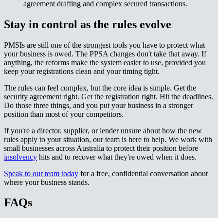
agreement drafting and complex secured transactions.​​​​‌ ‍ ​‍​‍‌‍ ‌ ​‍‌‍‍‌‌‍‌ ‌‍‍‌‌‍ ‍​‍​‍​ ‍‍​‍​‍‌ ​ ‌‍​‌‌‍ ‍‌‍‍‌‌ ‌​‌ ‍‌​‍ ‍‌‍‍‌‌‍ ​‍​‍​‍ ​​‍​‍‌‍‍​‌ ​‍‌‍‌‌‌‍‌‍​‍​‍​ ‍‍​‍​‍‌‍‍​‌ ‌​‌ ‌​‌ ​​‌ ​ ​ ‍‍​‍ ​‍ ‌‍ ‌‌‍​‌‌‍​ ‌‍‍ ‌‍​‌‌ ‍‌​‍ ‌‌‍‌ ‌‍ ‌‍ ‌‍‌​‌ ‌ ‌‍‍‌‌‍ ‍​‍ ‍‌ ​ ‌‍​‌‌‍ ‍‌‍‍‌‌ ‌​‌ ‍‌​‍ ‍‌ ​ ‌ ‌​‌ ‌‌‌‍‌​‌‍‍‌‌‍ ​‍ ‌ ​ ‌ ‌​‌ ‌‌‌‍‌​‌‍‍‌‌‍ ​‍ ‌‍‍‌‌‍ ‍‌ ‌​‌‍‌‌‌‍ ‍‌ ‌​​‍ ‌‍‌‌‌‍‌​‌‍‍‌‌ ‌​​‍ ‌‍ ‌‌‍ ‌‍‌​‌‍‌‌​ ‌‌ ​​‌ ​‍‌‍‌‌‌ ​ ‌‍‌‌‌‍ ‍‌ ‌​‌‍​‌‌ ‌​‌‍‍‌‌‍ ‌‍ ‍​ ‍ ‌‍‍‌‌‍‌​​ ‌​ ‍​​ ‌​​ ​​‌‍​ ​ ‌​​ ‍​​ ‌​​ ​‍​‍ ‌‌‍​‌​ ​ ‌‍​‍‌‍​‍​‍ ‌​ ‌​​ ​ ‌‍‌‌​ ‌ ​‍ ‌‌‍​‌‌‍‌‌‌‍‌‌​ ‌​​‍ ‌‌‍‌‍‌‍​‌​ ‌ ‌‍​‍​ ​‌​ ​ ​ ‌‍​ ​‌‌‍​ ​ ‍​‌‍​ ‌‍‌‌​ ‍ ‌ ‌​‌ ‍‌‌ ​​‌‍‌‌​ ‌‌ ​​‌‍ ‌ ​ ‌ ‌​​ ‍ ‌ ​​‌‍​‌‌ ‌​‌‍‍​​ ‌‌‍​ ‌‍ ‌‍ ‍‌ ‌​‌‍‌‌‌‍ ‍‌ ‌​​‍‌‌​ ‌‌‌​​‍‌‌ ‌‍‍ ‌‍‌‌‌ ‍‌​‍‌‌​ ​ ‌​‌​​‍‌‌​ ​ ‌​‌​​‍‌‌​ ​‍​ ​‍‌‍‌‌​ ​‌​ ​‍‌‍‌‍​ ‌‍‌‍​‍​ ​‌​ ‌‍​ ‌​‌‍​ ‌‍​‌​ ​​​‍‌‌​ ​‍​ ​‍​‍‌‌​ ‌‌‌​‌​​‍ ‍‌‍​ ‌‍‍​‌‍‍‌‌‍ ​‌‍‌​‌ ​‍‌‍‌‌‌‍ ‍​‍‌‌​ ‌‌‌​​‍‌‌ ‌‍‍ ‌‍‌‌‌ ‍‌​‍‌‌​ ​ ‌​‌​​‍‌‌​ ​ ‌​‌​​‍‌‌​ ​‍​ ​‍​ ​‌​ ‍​​ ‌‌​ ‌ ​ ​ ​ ‌​​ ​​‌‍‌​​ ​​‌‍​‍​ ‍‌​ ‍​​‍‌‌​ ​‍​ ​‍​‍‌‌​ ‌‌‌​‌​​‍ ‍‌ ‌​‌‍‌‌‌ ‍​‌ ‌​​ ‌‍​‍‌‍​‌‌ ​ ‌‍‌‌‌‌‌‌‌ ​‍‌‍ ​​ ‌‌‍‍​‌ ‌​‌ ‌​‌ ​​‌ ​ ​‍‌‌​ ​ ‌​​‌​‍‌‌​ ​‍‌​‌‍​‍‌‌​ ​‍‌​‌‍‌‍ ‌‌‍​‌‌‍​ ‌‍‍ ‌‍​‌‌ ‍‌​‍ ‌‌‍‌ ‌‍ ‌‍ ‌‍‌​‌ ‌ ‌‍‍‌‌‍ ‍​‍ ‍‌ ​ ‌‍​‌‌‍ ‍‌‍‍‌‌ ‌​‌ ‍‌​‍ ‍‌ ​ ‌ ‌​‌ ‌‌‌‍‌​‌‍‍‌‌‍ ​‍‌‌​ ​‍‌​‌‍‌ ​ ‌ ‌​‌ ‌‌‌‍‌​‌‍‍‌‌‍ ​‍‌‍‌‍‍‌‌‍‌​​ ‌​ ‍​​ ‌​​ ​​‌‍​ ​ ‌​​ ‍​​ ‌​​ ​‍​‍ ‌‌‍​‌​ ​ ‌‍​‍‌‍​‍​‍ ‌​ ‌​​ ​ ‌‍‌‌​ ‌ ​‍ ‌‌‍​‌‌‍‌‌‌‍‌‌​ ‌​​‍ ‌‌‍‌‍‌‍​‌​ ‌ ‌‍​‍​ ​‌​ ​ ​ ‌‍​ ​‌‌‍​ ​ ‍​‌‍​ ‌‍‌‌​‍‌‍‌ ‌​‌ ‍‌‌ ​​‌‍‌‌​ ‌‌ ​​‌‍ ‌ ​ ‌ ‌​​‍‌‍‌ ​​‌‍​‌‌ ‌​‌‍‍​​ ‌‌‍​ ‌‍ ‌‍ ‍‌ ‌​‌‍‌‌‌‍ ‍‌ ‌​​‍‌‌​ ‌‌‌​​‍‌‌ ‌‍‍ ‌‍‌‌‌ ‍‌​‍‌‌​ ​ ‌​‌​​‍‌‌​ ​ ‌​‌​​‍‌‌​ ​‍​ ​‍‌‍‌‌​ ​‌​ ​‍‌‍‌‍​ ‌‍‌‍​‍​ ​‌​ ‌‍​ ‌​‌‍​ ‌‍​‌​ ​​​‍‌‌​ ​‍​ ​‍​‍‌‌​ ‌‌‌​‌​​‍ ‍‌‍​ ‌‍‍​‌‍‍‌‌‍ ​‌‍‌​‌ ​‍‌‍‌‌‌‍ ‍​‍‌‌​ ‌‌‌​​‍‌‌ ‌‍‍ ‌‍‌‌‌ ‍‌​‍‌‌​ ​ ‌​‌​​‍‌‌​ ​ ‌​‌​​‍‌‌​ ​‍​ ​‍​ ​‌​ ‍​​ ‌‌​ ‌ ​ ​ ​ ‌​​ ​​‌‍‌​​ ​​‌‍​‍​ ‍‌​ ‍​​‍‌‌​ ​‍​ ​‍​‍‌‌​ ‌‌‌​‌​​‍ ‍‌ ‌​‌‍‌‌‌ ‍​‌ ‌​​‍‌‍‌ ​​‌‍‌‌‌ ​‍‌ ​ ‌ ​​‌‍‌‌‌‍​ ‌ ‌​‌‍‍‌‌ ‌‍‌‍‌‌​ ‌‌ ​​‌ ‌‌‌‍​‍‌‍ ​‌‍‍‌‌ ​ ‌‍‍​‌‍‌‌‌‍‌​​‍​‍‌ ‌
Stay in control as the rules evolve​​​​‌ ‍ ​‍​‍‌‍ ‌ ​‍‌‍‍‌‌‍‌ ‌‍‍‌‌‍ ‍​‍​‍​ ‍‍​‍​‍‌ ​ ‌‍​‌‌‍ ‍‌‍‍‌‌ ‌​‌ ‍‌​‍ ‍‌‍‍‌‌‍ ​‍​‍​‍ ​​‍​‍‌‍‍​‌ ​‍‌‍‌‌‌‍‌‍​‍​‍​ ‍‍​‍​‍‌‍‍​‌ ‌​‌ ‌​‌ ​​‌ ​ ​ ‍‍​‍ ​‍ ‌‍ ‌‌‍​‌‌‍​ ‌‍‍ ‌‍​‌‌ ‍‌​‍ ‌‌‍‌ ‌‍ ‌‍ ‌‍‌​‌ ‌ ‌‍‍‌‌‍ ‍​‍ ‍‌ ​ ‌‍​‌‌‍ ‍‌‍‍‌‌ ‌​‌ ‍‌​‍ ‍‌ ​ ‌ ‌​‌ ‌‌‌‍‌​‌‍‍‌‌‍ ​‍ ‌ ​ ‌ ‌​‌ ‌‌‌‍‌​‌‍‍‌‌‍ ​‍ ‌‍‍‌‌‍ ‍‌ ‌​‌‍‌‌‌‍ ‍‌ ‌​​‍ ‌‍‌‌‌‍‌​‌‍‍‌‌ ‌​​‍ ‌‍ ‌‌‍ ‌‍‌​‌‍‌‌​ ‌‌ ​​‌ ​‍‌‍‌‌‌ ​ ‌‍‌‌‌‍ ‍‌ ‌​‌‍​‌‌ ‌​‌‍‍‌‌‍ ‌‍ ‍​ ‍ ‌‍‍‌‌‍‌​​ ‌​ ‍​​ ‌​​ ​​‌‍​ ​ ‌​​ ‍​​ ‌​​ ​‍​‍ ‌‌‍​‌​ ​ ‌‍​‍‌‍​‍​‍ ‌​ ‌​​ ​ ‌‍‌‌​ ‌ ​‍ ‌‌‍​‌‌‍‌‌‌‍‌‌​ ‌​​‍ ‌‌‍‌‍‌‍​‌​ ‌ ‌‍​‍​ ​‌​ ​ ​ ‌‍​ ​‌‌‍​ ​ ‍​‌‍​ ‌‍‌‌​ ‍ ‌ ‌​‌ ‍‌‌ ​​‌‍‌‌​ ‌‌ ​​‌‍ ‌ ​ ‌ ‌​​ ‍ ‌ ​​‌‍​‌‌ ‌​‌‍‍​​ ‌‌‍​ ‌‍ ‌‍ ‍‌ ‌​‌‍‌‌‌‍ ‍‌ ‌​​‍‌‌​ ‌‌‌​​‍‌‌ ‌‍‍ ‌‍‌‌‌ ‍‌​‍‌‌​ ​ ‌​‌​​‍‌‌​ ​ ‌​‌​​‍‌‌​ ​‍​ ​‍‌‍​ ​ ​​‌‍​‌‌‍‌​​ ​ ‌‍​‌​ ‌‌​ ​​​ ​‍​ ‍​​ ‌​​ ​​​‍‌‌​ ​‍​ ​‍​‍‌‌​ ‌‌‌​‌​​‍ ‍‌‍​ ‌‍‍​‌‍‍‌‌‍ ​‌‍‌​‌ ​‍‌‍‌‌‌‍ ‍​‍‌‌​ ‌‌‌​​‍‌‌ ‌‍‍ ‌‍‌‌‌ ‍‌​‍‌‌​ ​ ‌​‌​​‍‌‌​ ​ ‌​‌​​‍‌‌​ ​‍​ ​‍​ ​‌​ ‌ ‌‍‌‌‌‍‌​‌‍‌​‌‍​‌​ ​‍‌‍‌‍​ ‌ ​ ‌‌‌‍​‌​ ​‍​‍‌‌​ ​‍​ ​‍​‍‌‌​ ‌‌‌​‌​​‍ ‍‌ ‌​‌‍‌‌‌ ‍​‌ ‌​​ ‌‍​‍‌‍​‌‌ ​ ‌‍‌‌‌‌‌‌‌ ​‍‌‍ ​​ ‌‌‍‍​‌ ‌​‌ ‌​‌ ​​‌ ​ ​‍‌‌​ ​ ‌​​‌​‍‌‌​ ​‍‌​‌‍​‍‌‌​ ​‍‌​‌‍‌‍ ‌‌‍​‌‌‍​ ‌‍‍ ‌‍​‌‌ ‍‌​‍ ‌‌‍‌ ‌‍ ‌‍ ‌‍‌​‌ ‌ ‌‍‍‌‌‍ ‍​‍ ‍‌ ​ ‌‍​‌‌‍ ‍‌‍‍‌‌ ‌​‌ ‍‌​‍ ‍‌ ​ ‌ ‌​‌ ‌‌‌‍‌​‌‍‍‌‌‍ ​‍‌‌​ ​‍‌​‌‍‌ ​ ‌ ‌​‌ ‌‌‌‍‌​‌‍‍‌‌‍ ​‍‌‍‌‍‍‌‌‍‌​​ ‌​ ‍​​ ‌​​ ​​‌‍​ ​ ‌​​ ‍​​ ‌​​ ​‍​‍ ‌‌‍​‌​ ​ ‌‍​‍‌‍​‍​‍ ‌​ ‌​​ ​ ‌‍‌‌​ ‌ ​‍ ‌‌‍​‌‌‍‌‌‌‍‌‌​ ‌​​‍ ‌‌‍‌‍‌‍​‌​ ‌ ‌‍​‍​ ​‌​ ​ ​ ‌‍​ ​‌‌‍​ ​ ‍​‌‍​ ‌‍‌‌​‍‌‍‌ ‌​‌ ‍‌‌ ​​‌‍‌‌​ ‌‌ ​​‌‍ ‌ ​ ‌ ‌​​‍‌‍‌ ​​‌‍​‌‌ ‌​‌‍‍​​ ‌‌‍​ ‌‍ ‌‍ ‍‌ ‌​‌‍‌‌‌‍ ‍‌ ‌​​‍‌‌​ ‌‌‌​​‍‌‌ ‌‍‍ ‌‍‌‌‌ ‍‌​‍‌‌​ ​ ‌​‌​​‍‌‌​ ​ ‌​‌​​‍‌‌​ ​‍​ ​‍‌‍​ ​ ​​‌‍​‌‌‍‌​​ ​ ‌‍​‌​ ‌‌​ ​​​ ​‍​ ‍​​ ‌​​ ​​​‍‌‌​ ​‍​ ​‍​‍‌‌​ ‌‌‌​‌​​‍ ‍‌‍​ ‌‍‍​‌‍‍‌‌‍ ​‌‍‌​‌ ​‍‌‍‌‌‌‍ ‍​‍‌‌​ ‌‌‌​​‍‌‌ ‌‍‍ ‌‍‌‌‌ ‍‌​‍‌‌​ ​ ‌​‌​​‍‌‌​ ​ ‌​‌​​‍‌‌​ ​‍​ ​‍​ ​‌​ ‌ ‌‍‌‌‌‍‌​‌‍‌​‌‍​‌​ ​‍‌‍‌‍​ ‌ ​ ‌‌‌‍​‌​ ​‍​‍‌‌​ ​‍​ ​‍​‍‌‌​ ‌‌‌​‌​​‍ ‍‌ ‌​‌‍‌‌‌ ‍​‌ ‌​​‍‌‍‌ ​​‌‍‌‌‌ ​‍‌ ​ ‌ ​​‌‍‌‌‌‍​ ‌ ‌​‌‍‍‌‌ ‌‍‌‍‌‌​ ‌‌ ​​‌ ‌‌‌‍​‍‌‍ ​‌‍‍‌‌ ​ ‌‍‍​‌‍‌‌‌‍‌​​‍​‍‌ ‌
PMSIs are still one of the strongest tools you have to protect what
your business is owed. The PPSA changes don't take that away. If
anything, the reforms make the system easier to use, provided you
keep your registrations clean and your timing tight.​​​​‌ ‍ ​‍​‍‌‍ ‌ ​‍‌‍‍‌‌‍‌ ‌‍‍‌‌‍ ‍​‍​‍​ ‍‍​‍​‍‌ ​ ‌‍​‌‌‍ ‍‌‍‍‌‌ ‌​‌ ‍‌​‍ ‍‌‍‍‌‌‍ ​‍​‍​‍ ​​‍​‍‌‍‍​‌ ​‍‌‍‌‌‌‍‌‍​‍​‍​ ‍‍​‍​‍‌‍‍​‌ ‌​‌ ‌​‌ ​​‌ ​ ​ ‍‍​‍ ​‍ ‌‍ ‌‌‍​‌‌‍​ ‌‍‍ ‌‍​‌‌ ‍‌​‍ ‌‌‍‌ ‌‍ ‌‍ ‌‍‌​‌ ‌ ‌‍‍‌‌‍ ‍​‍ ‍‌ ​ ‌‍​‌‌‍ ‍‌‍‍‌‌ ‌​‌ ‍‌​‍ ‍‌ ​ ‌ ‌​‌ ‌‌‌‍‌​‌‍‍‌‌‍ ​‍ ‌ ​ ‌ ‌​‌ ‌‌‌‍‌​‌‍‍‌‌‍ ​‍ ‌‍‍‌‌‍ ‍‌ ‌​‌‍‌‌‌‍ ‍‌ ‌​​‍ ‌‍‌‌‌‍‌​‌‍‍‌‌ ‌​​‍ ‌‍ ‌‌‍ ‌‍‌​‌‍‌‌​ ‌‌ ​​‌ ​‍‌‍‌‌‌ ​ ‌‍‌‌‌‍ ‍‌ ‌​‌‍​‌‌ ‌​‌‍‍‌‌‍ ‌‍ ‍​ ‍ ‌‍‍‌‌‍‌​​ ‌​ ‍​​ ‌​​ ​​‌‍​ ​ ‌​​ ‍​​ ‌​​ ​‍​‍ ‌‌‍​‌​ ​ ‌‍​‍‌‍​‍​‍ ‌​ ‌​​ ​ ‌‍‌‌​ ‌ ​‍ ‌‌‍​‌‌‍‌‌‌‍‌‌​ ‌​​‍ ‌‌‍‌‍‌‍​‌​ ‌ ‌‍​‍​ ​‌​ ​ ​ ‌‍​ ​‌‌‍​ ​ ‍​‌‍​ ‌‍‌‌​ ‍ ‌ ‌​‌ ‍‌‌ ​​‌‍‌‌​ ‌‌ ​​‌‍ ‌ ​ ‌ ‌​​ ‍ ‌ ​​‌‍​‌‌ ‌​‌‍‍​​ ‌‌‍​ ‌‍ ‌‍ ‍‌ ‌​‌‍‌‌‌‍ ‍‌ ‌​​‍‌‌​ ‌‌‌​​‍‌‌ ‌‍‍ ‌‍‌‌‌ ‍‌​‍‌‌​ ​ ‌​‌​​‍‌‌​ ​ ‌​‌​​‍‌‌​ ​‍​ ​‍​ ‍‌‌‍​ ‌‍‌‍‌‍‌‍​ ​ ​ ​​​ ‌ ​ ​‍‌‍​‌‌‍​ ‌‍‌​​ ‌‌​‍‌‌​ ​‍​ ​‍​‍‌‌​ ‌‌‌​‌​​‍ ‍‌‍​ ‌‍‍​‌‍‍‌‌‍ ​‌‍‌​‌ ​‍‌‍‌‌‌‍ ‍​‍‌‌​ ‌‌‌​​‍‌‌ ‌‍‍ ‌‍‌‌‌ ‍‌​‍‌‌​ ​ ‌​‌​​‍‌‌​ ​ ‌​‌​​‍‌‌​ ​‍​ ​‍​ ​‌​ ​‌​ ​ ​ ​‍‌‍​ ‌‍​‌‌‍‌‍‌‍​‌​ ​​‌‍​‍​ ​ ‌‍​ ​‍‌‌​ ​‍​ ​‍​‍‌‌​ ‌‌‌​‌​​‍ ‍‌ ‌​‌‍‌‌‌ ‍​‌ ‌​​ ‌‍​‍‌‍​‌‌ ​ ‌‍‌‌‌‌‌‌‌ ​‍‌‍ ​​ ‌‌‍‍​‌ ‌​‌ ‌​‌ ​​‌ ​ ​‍‌‌​ ​ ‌​​‌​‍‌‌​ ​‍‌​‌‍​‍‌‌​ ​‍‌​‌‍‌‍ ‌‌‍​‌‌‍​ ‌‍‍ ‌‍​‌‌ ‍‌​‍ ‌‌‍‌ ‌‍ ‌‍ ‌‍‌​‌ ‌ ‌‍‍‌‌‍ ‍​‍ ‍‌ ​ ‌‍​‌‌‍ ‍‌‍‍‌‌ ‌​‌ ‍‌​‍ ‍‌ ​ ‌ ‌​‌ ‌‌‌‍‌​‌‍‍‌‌‍ ​‍‌‌​ ​‍‌​‌‍‌ ​ ‌ ‌​‌ ‌‌‌‍‌​‌‍‍‌‌‍ ​‍‌‍‌‍‍‌‌‍‌​​ ‌​ ‍​​ ‌​​ ​​‌‍​ ​ ‌​​ ‍​​ ‌​​ ​‍​‍ ‌‌‍​‌​ ​ ‌‍​‍‌‍​‍​‍ ‌​ ‌​​ ​ ‌‍‌‌​ ‌ ​‍ ‌‌‍​‌‌‍‌‌‌‍‌‌​ ‌​​‍ ‌‌‍‌‍‌‍​‌​ ‌ ‌‍​‍​ ​‌​ ​ ​ ‌‍​ ​‌‌‍​ ​ ‍​‌‍​ ‌‍‌‌​‍‌‍‌ ‌​‌ ‍‌‌ ​​‌‍‌‌​ ‌‌ ​​‌‍ ‌ ​ ‌ ‌​​‍‌‍‌ ​​‌‍​‌‌ ‌​‌‍‍​​ ‌‌‍​ ‌‍ ‌‍ ‍‌ ‌​‌‍‌‌‌‍ ‍‌ ‌​​‍‌‌​ ‌‌‌​​‍‌‌ ‌‍‍ ‌‍‌‌‌ ‍‌​‍‌‌​ ​ ‌​‌​​‍‌‌​ ​ ‌​‌​​‍‌‌​ ​‍​ ​‍​ ‍‌‌‍​ ‌‍‌‍‌‍‌‍​ ​ ​ ​​​ ‌ ​ ​‍‌‍​‌‌‍​ ‌‍‌​​ ‌‌​‍‌‌​ ​‍​ ​‍​‍‌‌​ ‌‌‌​‌​​‍ ‍‌‍​ ‌‍‍​‌‍‍‌‌‍ ​‌‍‌​‌ ​‍‌‍‌‌‌‍ ‍​‍‌‌​ ‌‌‌​​‍‌‌ ‌‍‍ ‌‍‌‌‌ ‍‌​‍‌‌​ ​ ‌​‌​​‍‌‌​ ​ ‌​‌​​‍‌‌​ ​‍​ ​‍​ ​‌​ ​‌​ ​ ​ ​‍‌‍​ ‌‍​‌‌‍‌‍‌‍​‌​ ​​‌‍​‍​ ​ ‌‍​ ​‍‌‌​ ​‍​ ​‍​‍‌‌​ ‌‌‌​‌​​‍ ‍‌ ‌​‌‍‌‌‌ ‍​‌ ‌​​‍‌‍‌ ​​‌‍‌‌‌ ​‍‌ ​ ‌ ​​‌‍‌‌‌‍​ ‌ ‌​‌‍‍‌‌ ‌‍‌‍‌‌​ ‌‌ ​​‌ ‌‌‌‍​‍‌‍ ​‌‍‍‌‌ ​ ‌‍‍​‌‍‌‌‌‍‌​​‍​‍‌ ‌
The rules can feel complex, but the core idea is simple. Get the
security agreement right. Get the registration right. Hit the deadlines.
Do those three things, and you put your business in a stronger
position than most of your competitors.​​​​‌ ‍ ​‍​‍‌‍ ‌ ​‍‌‍‍‌‌‍‌ ‌‍‍‌‌‍ ‍​‍​‍​ ‍‍​‍​‍‌ ​ ‌‍​‌‌‍ ‍‌‍‍‌‌ ‌​‌ ‍‌​‍ ‍‌‍‍‌‌‍ ​‍​‍​‍ ​​‍​‍‌‍‍​‌ ​‍‌‍‌‌‌‍‌‍​‍​‍​ ‍‍​‍​‍‌‍‍​‌ ‌​‌ ‌​‌ ​​‌ ​ ​ ‍‍​‍ ​‍ ‌‍ ‌‌‍​‌‌‍​ ‌‍‍ ‌‍​‌‌ ‍‌​‍ ‌‌‍‌ ‌‍ ‌‍ ‌‍‌​‌ ‌ ‌‍‍‌‌‍ ‍​‍ ‍‌ ​ ‌‍​‌‌‍ ‍‌‍‍‌‌ ‌​‌ ‍‌​‍ ‍‌ ​ ‌ ‌​‌ ‌‌‌‍‌​‌‍‍‌‌‍ ​‍ ‌ ​ ‌ ‌​‌ ‌‌‌‍‌​‌‍‍‌‌‍ ​‍ ‌‍‍‌‌‍ ‍‌ ‌​‌‍‌‌‌‍ ‍‌ ‌​​‍ ‌‍‌‌‌‍‌​‌‍‍‌‌ ‌​​‍ ‌‍ ‌‌‍ ‌‍‌​‌‍‌‌​ ‌‌ ​​‌ ​‍‌‍‌‌‌ ​ ‌‍‌‌‌‍ ‍‌ ‌​‌‍​‌‌ ‌​‌‍‍‌‌‍ ‌‍ ‍​ ‍ ‌‍‍‌‌‍‌​​ ‌​ ‍​​ ‌​​ ​​‌‍​ ​ ‌​​ ‍​​ ‌​​ ​‍​‍ ‌‌‍​‌​ ​ ‌‍​‍‌‍​‍​‍ ‌​ ‌​​ ​ ‌‍‌‌​ ‌ ​‍ ‌‌‍​‌‌‍‌‌‌‍‌‌​ ‌​​‍ ‌‌‍‌‍‌‍​‌​ ‌ ‌‍​‍​ ​‌​ ​ ​ ‌‍​ ​‌‌‍​ ​ ‍​‌‍​ ‌‍‌‌​ ‍ ‌ ‌​‌ ‍‌‌ ​​‌‍‌‌​ ‌‌ ​​‌‍ ‌ ​ ‌ ‌​​ ‍ ‌ ​​‌‍​‌‌ ‌​‌‍‍​​ ‌‌‍​ ‌‍ ‌‍ ‍‌ ‌​‌‍‌‌‌‍ ‍‌ ‌​​‍‌‌​ ‌‌‌​​‍‌‌ ‌‍‍ ‌‍‌‌‌ ‍‌​‍‌‌​ ​ ‌​‌​​‍‌‌​ ​ ‌​‌​​‍‌‌​ ​‍​ ​‍‌‍‌​​ ​ ‌‍‌‌‌‍​ ​ ​‌‌‍​ ​ ‍​​ ‌​​ ‌‌​ ‌‍‌‍​ ​ ​​​‍‌‌​ ​‍​ ​‍​‍‌‌​ ‌‌‌​‌​​‍ ‍‌‍​ ‌‍‍​‌‍‍‌‌‍ ​‌‍‌​‌ ​‍‌‍‌‌‌‍ ‍​‍‌‌​ ‌‌‌​​‍‌‌ ‌‍‍ ‌‍‌‌‌ ‍‌​‍‌‌​ ​ ‌​‌​​‍‌‌​ ​ ‌​‌​​‍‌‌​ ​‍​ ​‍‌‍​ ‌‍​‌​ ​‍‌‍​‍‌‍​ ​ ​‍​ ‍‌‌‍​‌‌‍‌​‌‍‌‍​ ‌ ​ ​‍​‍‌‌​ ​‍​ ​‍​‍‌‌​ ‌‌‌​‌​​‍ ‍‌ ‌​‌‍‌‌‌ ‍​‌ ‌​​ ‌‍​‍‌‍​‌‌ ​ ‌‍‌‌‌‌‌‌‌ ​‍‌‍ ​​ ‌‌‍‍​‌ ‌​‌ ‌​‌ ​​‌ ​ ​‍‌‌​ ​ ‌​​‌​‍‌‌​ ​‍‌​‌‍​‍‌‌​ ​‍‌​‌‍‌‍ ‌‌‍​‌‌‍​ ‌‍‍ ‌‍​‌‌ ‍‌​‍ ‌‌‍‌ ‌‍ ‌‍ ‌‍‌​‌ ‌ ‌‍‍‌‌‍ ‍​‍ ‍‌ ​ ‌‍​‌‌‍ ‍‌‍‍‌‌ ‌​‌ ‍‌​‍ ‍‌ ​ ‌ ‌​‌ ‌‌‌‍‌​‌‍‍‌‌‍ ​‍‌‌​ ​‍‌​‌‍‌ ​ ‌ ‌​‌ ‌‌‌‍‌​‌‍‍‌‌‍ ​‍‌‍‌‍‍‌‌‍‌​​ ‌​ ‍​​ ‌​​ ​​‌‍​ ​ ‌​​ ‍​​ ‌​​ ​‍​‍ ‌‌‍​‌​ ​ ‌‍​‍‌‍​‍​‍ ‌​ ‌​​ ​ ‌‍‌‌​ ‌ ​‍ ‌‌‍​‌‌‍‌‌‌‍‌‌​ ‌​​‍ ‌‌‍‌‍‌‍​‌​ ‌ ‌‍​‍​ ​‌​ ​ ​ ‌‍​ ​‌‌‍​ ​ ‍​‌‍​ ‌‍‌‌​‍‌‍‌ ‌​‌ ‍‌‌ ​​‌‍‌‌​ ‌‌ ​​‌‍ ‌ ​ ‌ ‌​​‍‌‍‌ ​​‌‍​‌‌ ‌​‌‍‍​​ ‌‌‍​ ‌‍ ‌‍ ‍‌ ‌​‌‍‌‌‌‍ ‍‌ ‌​​‍‌‌​ ‌‌‌​​‍‌‌ ‌‍‍ ‌‍‌‌‌ ‍‌​‍‌‌​ ​ ‌​‌​​‍‌‌​ ​ ‌​‌​​‍‌‌​ ​‍​ ​‍‌‍‌​​ ​ ‌‍‌‌‌‍​ ​ ​‌‌‍​ ​ ‍​​ ‌​​ ‌‌​ ‌‍‌‍​ ​ ​​​‍‌‌​ ​‍​ ​‍​‍‌‌​ ‌‌‌​‌​​‍ ‍‌‍​ ‌‍‍​‌‍‍‌‌‍ ​‌‍‌​‌ ​‍‌‍‌‌‌‍ ‍​‍‌‌​ ‌‌‌​​‍‌‌ ‌‍‍ ‌‍‌‌‌ ‍‌​‍‌‌​ ​ ‌​‌​​‍‌‌​ ​ ‌​‌​​‍‌‌​ ​‍​ ​‍‌‍​ ‌‍​‌​ ​‍‌‍​‍‌‍​ ​ ​‍​ ‍‌‌‍​‌‌‍‌​‌‍‌‍​ ‌ ​ ​‍​‍‌‌​ ​‍​ ​‍​‍‌‌​ ‌‌‌​‌​​‍ ‍‌ ‌​‌‍‌‌‌ ‍​‌ ‌​​‍‌‍‌ ​​‌‍‌‌‌ ​‍‌ ​ ‌ ​​‌‍‌‌‌‍​ ‌ ‌​‌‍‍‌‌ ‌‍‌‍‌‌​ ‌‌ ​​‌ ‌‌‌‍​‍‌‍ ​‌‍‍‌‌ ​ ‌‍‍​‌‍‌‌‌‍‌​​‍​‍‌ ‌
If you're a director, supplier, or lender unsure about how the new
rules apply to your situation, our team is here to help. We work with
small businesses across Australia to protect their position before
insolvency​​​​‌ ‍ ​‍​‍‌‍ ‌ ​‍‌‍‍‌‌‍‌ ‌‍‍‌‌‍ ‍​‍​‍​ ‍‍​‍​‍‌ ​ ‌‍​‌‌‍ ‍‌‍‍‌‌ ‌​‌ ‍‌​‍ ‍‌‍‍‌‌‍ ​‍​‍​‍ ​​‍​‍‌‍‍​‌ ​‍‌‍‌‌‌‍‌‍​‍​‍​ ‍‍​‍​‍‌‍‍​‌ ‌​‌ ‌​‌ ​​‌ ​ ​ ‍‍​‍ ​‍ ‌‍ ‌‌‍​‌‌‍​ ‌‍‍ ‌‍​‌‌ ‍‌​‍ ‌‌‍‌ ‌‍ ‌‍ ‌‍‌​‌ ‌ ‌‍‍‌‌‍ ‍​‍ ‍‌ ​ ‌‍​‌‌‍ ‍‌‍‍‌‌ ‌​‌ ‍‌​‍ ‍‌ ​ ‌ ‌​‌ ‌‌‌‍‌​‌‍‍‌‌‍ ​‍ ‌ ​ ‌ ‌​‌ ‌‌‌‍‌​‌‍‍‌‌‍ ​‍ ‌‍‍‌‌‍ ‍‌ ‌​‌‍‌‌‌‍ ‍‌ ‌​​‍ ‌‍‌‌‌‍‌​‌‍‍‌‌ ‌​​‍ ‌‍ ‌‌‍ ‌‍‌​‌‍‌‌​ ‌‌ ​​‌ ​‍‌‍‌‌‌ ​ ‌‍‌‌‌‍ ‍‌ ‌​‌‍​‌‌ ‌​‌‍‍‌‌‍ ‌‍ ‍​ ‍ ‌‍‍‌‌‍‌​​ ‌​ ‍​​ ‌​​ ​​‌‍​ ​ ‌​​ ‍​​ ‌​​ ​‍​‍ ‌‌‍​‌​ ​ ‌‍​‍‌‍​‍​‍ ‌​ ‌​​ ​ ‌‍‌‌​ ‌ ​‍ ‌‌‍​‌‌‍‌‌‌‍‌‌​ ‌​​‍ ‌‌‍‌‍‌‍​‌​ ‌ ‌‍​‍​ ​‌​ ​ ​ ‌‍​ ​‌‌‍​ ​ ‍​‌‍​ ‌‍‌‌​ ‍ ‌ ‌​‌ ‍‌‌ ​​‌‍‌‌​ ‌‌ ​​‌‍ ‌ ​ ‌ ‌​​ ‍ ‌ ​​‌‍​‌‌ ‌​‌‍‍​​ ‌‌‍​ ‌‍ ‌‍ ‍‌ ‌​‌‍‌‌‌‍ ‍‌ ‌​​‍‌‌​ ‌‌‌​​‍‌‌ ‌‍‍ ‌‍‌‌‌ ‍‌​‍‌‌​ ​ ‌​‌​​‍‌‌​ ​ ‌​‌​​‍‌‌​ ​‍​ ​‍​ ‍​‌‍‌‌‌‍​ ‌‍‌‍​ ​​‌‍‌‌‌‍‌‌​ ‍​‌‍‌‍​ ‌‌‌‍​ ‌‍‌​​‍‌‌​ ​‍​ ​‍​‍‌‌​ ‌‌‌​‌​​‍ ‍‌‍​ ‌‍‍​‌‍‍‌‌‍ ​‌‍‌​‌ ​‍‌‍‌‌‌‍ ‍​‍‌‌​ ‌‌‌​​‍‌‌ ‌‍‍ ‌‍‌‌‌ ‍‌​‍‌‌​ ​ ‌​‌​​‍‌‌​ ​ ‌​‌​​‍‌‌​ ​‍​ ​‍‌‍​ ​ ‌ ​ ‌‍‌‍​ ​ ‍​​ ​​​ ​ ‌‍‌​​ ​ ​ ‌ ‌‍​‍​ ‌‌​‍‌‌​ ​‍​ ​‍​‍‌‌​ ‌‌‌​‌​​‍ ‍‌ ‌​‌‍‌‌‌ ‍​‌ ‌​​ ‌‍​‍‌‍​‌‌ ​ ‌‍‌‌‌‌‌‌‌ ​‍‌‍ ​​ ‌‌‍‍​‌ ‌​‌ ‌​‌ ​​‌ ​ ​‍‌‌​ ​ ‌​​‌​‍‌‌​ ​‍‌​‌‍​‍‌‌​ ​‍‌​‌‍‌‍ ‌‌‍​‌‌‍​ ‌‍‍ ‌‍​‌‌ ‍‌​‍ ‌‌‍‌ ‌‍ ‌‍ ‌‍‌​‌ ‌ ‌‍‍‌‌‍ ‍​‍ ‍‌ ​ ‌‍​‌‌‍ ‍‌‍‍‌‌ ‌​‌ ‍‌​‍ ‍‌ ​ ‌ ‌​‌ ‌‌‌‍‌​‌‍‍‌‌‍ ​‍‌‌​ ​‍‌​‌‍‌ ​ ‌ ‌​‌ ‌‌‌‍‌​‌‍‍‌‌‍ ​‍‌‍‌‍‍‌‌‍‌​​ ‌​ ‍​​ ‌​​ ​​‌‍​ ​ ‌​​ ‍​​ ‌​​ ​‍​‍ ‌‌‍​‌​ ​ ‌‍​‍‌‍​‍​‍ ‌​ ‌​​ ​ ‌‍‌‌​ ‌ ​‍ ‌‌‍​‌‌‍‌‌‌‍‌‌​ ‌​​‍ ‌‌‍‌‍‌‍​‌​ ‌ ‌‍​‍​ ​‌​ ​ ​ ‌‍​ ​‌‌‍​ ​ ‍​‌‍​ ‌‍‌‌​‍‌‍‌ ‌​‌ ‍‌‌ ​​‌‍‌‌​ ‌‌ ​​‌‍ ‌ ​ ‌ ‌​​‍‌‍‌ ​​‌‍​‌‌ ‌​‌‍‍​​ ‌‌‍​ ‌‍ ‌‍ ‍‌ ‌​‌‍‌‌‌‍ ‍‌ ‌​​‍‌‌​ ‌‌‌​​‍‌‌ ‌‍‍ ‌‍‌‌‌ ‍‌​‍‌‌​ ​ ‌​‌​​‍‌‌​ ​ ‌​‌​​‍‌‌​ ​‍​ ​‍​ ‍​‌‍‌‌‌‍​ ‌‍‌‍​ ​​‌‍‌‌‌‍‌‌​ ‍​‌‍‌‍​ ‌‌‌‍​ ‌‍‌​​‍‌‌​ ​‍​ ​‍​‍‌‌​ ‌‌‌​‌​​‍ ‍‌‍​ ‌‍‍​‌‍‍‌‌‍ ​‌‍‌​‌ ​‍‌‍‌‌‌‍ ‍​‍‌‌​ ‌‌‌​​‍‌‌ ‌‍‍ ‌‍‌‌‌ ‍‌​‍‌‌​ ​ ‌​‌​​‍‌‌​ ​ ‌​‌​​‍‌‌​ ​‍​ ​‍‌‍​ ​ ‌ ​ ‌‍‌‍​ ​ ‍​​ ​​​ ​ ‌‍‌​​ ​ ​ ‌ ‌‍​‍​ ‌‌​‍‌‌​ ​‍​ ​‍​‍‌‌​ ‌‌‌​‌​​‍ ‍‌ ‌​‌‍‌‌‌ ‍​‌ ‌​​‍‌‍‌ ​​‌‍‌‌‌ ​‍‌ ​ ‌ ​​‌‍‌‌‌‍​ ‌ ‌​‌‍‍‌‌ ‌‍‌‍‌‌​ ‌‌ ​​‌ ‌‌‌‍​‍‌‍ ​‌‍‍‌‌ ​ ‌‍‍​‌‍‌‌‌‍‌​​‍​‍‌ ‌
hits and to recover what they're owed when it does.​​​​‌ ‍ ​‍​‍‌‍ ‌ ​‍‌‍‍‌‌‍‌ ‌‍‍‌‌‍ ‍​‍​‍​ ‍‍​‍​‍‌ ​ ‌‍​‌‌‍ ‍‌‍‍‌‌ ‌​‌ ‍‌​‍ ‍‌‍‍‌‌‍ ​‍​‍​‍ ​​‍​‍‌‍‍​‌ ​‍‌‍‌‌‌‍‌‍​‍​‍​ ‍‍​‍​‍‌‍‍​‌ ‌​‌ ‌​‌ ​​‌ ​ ​ ‍‍​‍ ​‍ ‌‍ ‌‌‍​‌‌‍​ ‌‍‍ ‌‍​‌‌ ‍‌​‍ ‌‌‍‌ ‌‍ ‌‍ ‌‍‌​‌ ‌ ‌‍‍‌‌‍ ‍​‍ ‍‌ ​ ‌‍​‌‌‍ ‍‌‍‍‌‌ ‌​‌ ‍‌​‍ ‍‌ ​ ‌ ‌​‌ ‌‌‌‍‌​‌‍‍‌‌‍ ​‍ ‌ ​ ‌ ‌​‌ ‌‌‌‍‌​‌‍‍‌‌‍ ​‍ ‌‍‍‌‌‍ ‍‌ ‌​‌‍‌‌‌‍ ‍‌ ‌​​‍ ‌‍‌‌‌‍‌​‌‍‍‌‌ ‌​​‍ ‌‍ ‌‌‍ ‌‍‌​‌‍‌‌​ ‌‌ ​​‌ ​‍‌‍‌‌‌ ​ ‌‍‌‌‌‍ ‍‌ ‌​‌‍​‌‌ ‌​‌‍‍‌‌‍ ‌‍ ‍​ ‍ ‌‍‍‌‌‍‌​​ ‌​ ‍​​ ‌​​ ​​‌‍​ ​ ‌​​ ‍​​ ‌​​ ​‍​‍ ‌‌‍​‌​ ​ ‌‍​‍‌‍​‍​‍ ‌​ ‌​​ ​ ‌‍‌‌​ ‌ ​‍ ‌‌‍​‌‌‍‌‌‌‍‌‌​ ‌​​‍ ‌‌‍‌‍‌‍​‌​ ‌ ‌‍​‍​ ​‌​ ​ ​ ‌‍​ ​‌‌‍​ ​ ‍​‌‍​ ‌‍‌‌​ ‍ ‌ ‌​‌ ‍‌‌ ​​‌‍‌‌​ ‌‌ ​​‌‍ ‌ ​ ‌ ‌​​ ‍ ‌ ​​‌‍​‌‌ ‌​‌‍‍​​ ‌‌‍​ ‌‍ ‌‍ ‍‌ ‌​‌‍‌‌‌‍ ‍‌ ‌​​‍‌‌​ ‌‌‌​​‍‌‌ ‌‍‍ ‌‍‌‌‌ ‍‌​‍‌‌​ ​ ‌​‌​​‍‌‌​ ​ ‌​‌​​‍‌‌​ ​‍​ ​‍​ ‍​‌‍‌‌‌‍​ ‌‍‌‍​ ​​‌‍‌‌‌‍‌‌​ ‍​‌‍‌‍​ ‌‌‌‍​ ‌‍‌​​‍‌‌​ ​‍​ ​‍​‍‌‌​ ‌‌‌​‌​​‍ ‍‌‍​ ‌‍‍​‌‍‍‌‌‍ ​‌‍‌​‌ ​‍‌‍‌‌‌‍ ‍​‍‌‌​ ‌‌‌​​‍‌‌ ‌‍‍ ‌‍‌‌‌ ‍‌​‍‌‌​ ​ ‌​‌​​‍‌‌​ ​ ‌​‌​​‍‌‌​ ​‍​ ​‍‌‍‌‍‌‍​ ​ ​‍​ ‌ ‌‍‌‌‌‍‌‍​ ‌‍‌‍‌‌​ ​‍​ ‌​​ ​ ‌‍‌​​‍‌‌​ ​‍​ ​‍​‍‌‌​ ‌‌‌​‌​​‍ ‍‌ ‌​‌‍‌‌‌ ‍​‌ ‌​​ ‌‍​‍‌‍​‌‌ ​ ‌‍‌‌‌‌‌‌‌ ​‍‌‍ ​​ ‌‌‍‍​‌ ‌​‌ ‌​‌ ​​‌ ​ ​‍‌‌​ ​ ‌​​‌​‍‌‌​ ​‍‌​‌‍​‍‌‌​ ​‍‌​‌‍‌‍ ‌‌‍​‌‌‍​ ‌‍‍ ‌‍​‌‌ ‍‌​‍ ‌‌‍‌ ‌‍ ‌‍ ‌‍‌​‌ ‌ ‌‍‍‌‌‍ ‍​‍ ‍‌ ​ ‌‍​‌‌‍ ‍‌‍‍‌‌ ‌​‌ ‍‌​‍ ‍‌ ​ ‌ ‌​‌ ‌‌‌‍‌​‌‍‍‌‌‍ ​‍‌‌​ ​‍‌​‌‍‌ ​ ‌ ‌​‌ ‌‌‌‍‌​‌‍‍‌‌‍ ​‍‌‍‌‍‍‌‌‍‌​​ ‌​ ‍​​ ‌​​ ​​‌‍​ ​ ‌​​ ‍​​ ‌​​ ​‍​‍ ‌‌‍​‌​ ​ ‌‍​‍‌‍​‍​‍ ‌​ ‌​​ ​ ‌‍‌‌​ ‌ ​‍ ‌‌‍​‌‌‍‌‌‌‍‌‌​ ‌​​‍ ‌‌‍‌‍‌‍​‌​ ‌ ‌‍​‍​ ​‌​ ​ ​ ‌‍​ ​‌‌‍​ ​ ‍​‌‍​ ‌‍‌‌​‍‌‍‌ ‌​‌ ‍‌‌ ​​‌‍‌‌​ ‌‌ ​​‌‍ ‌ ​ ‌ ‌​​‍‌‍‌ ​​‌‍​‌‌ ‌​‌‍‍​​ ‌‌‍​ ‌‍ ‌‍ ‍‌ ‌​‌‍‌‌‌‍ ‍‌ ‌​​‍‌‌​ ‌‌‌​​‍‌‌ ‌‍‍ ‌‍‌‌‌ ‍‌​‍‌‌​ ​ ‌​‌​​‍‌‌​ ​ ‌​‌​​‍‌‌​ ​‍​ ​‍​ ‍​‌‍‌‌‌‍​ ‌‍‌‍​ ​​‌‍‌‌‌‍‌‌​ ‍​‌‍‌‍​ ‌‌‌‍​ ‌‍‌​​‍‌‌​ ​‍​ ​‍​‍‌‌​ ‌‌‌​‌​​‍ ‍‌‍​ ‌‍‍​‌‍‍‌‌‍ ​‌‍‌​‌ ​‍‌‍‌‌‌‍ ‍​‍‌‌​ ‌‌‌​​‍‌‌ ‌‍‍ ‌‍‌‌‌ ‍‌​‍‌‌​ ​ ‌​‌​​‍‌‌​ ​ ‌​‌​​‍‌‌​ ​‍​ ​‍‌‍‌‍‌‍​ ​ ​‍​ ‌ ‌‍‌‌‌‍‌‍​ ‌‍‌‍‌‌​ ​‍​ ‌​​ ​ ‌‍‌​​‍‌‌​ ​‍​ ​‍​‍‌‌​ ‌‌‌​‌​​‍ ‍‌ ‌​‌‍‌‌‌ ‍​‌ ‌​​‍‌‍‌ ​​‌‍‌‌‌ ​‍‌ ​ ‌ ​​‌‍‌‌‌‍​ ‌ ‌​‌‍‍‌‌ ‌‍‌‍‌‌​ ‌‌ ​​‌ ‌‌‌‍​‍‌‍ ​‌‍‍‌‌ ​ ‌‍‍​‌‍‌‌‌‍‌​​‍​‍‌ ‌
Speak to our team today​​​​‌ ‍ ​‍​‍‌‍ ‌ ​‍‌‍‍‌‌‍‌ ‌‍‍‌‌‍ ‍​‍​‍​ ‍‍​‍​‍‌ ​ ‌‍​‌‌‍ ‍‌‍‍‌‌ ‌​‌ ‍‌​‍ ‍‌‍‍‌‌‍ ​‍​‍​‍ ​​‍​‍‌‍‍​‌ ​‍‌‍‌‌‌‍‌‍​‍​‍​ ‍‍​‍​‍‌‍‍​‌ ‌​‌ ‌​‌ ​​‌ ​ ​ ‍‍​‍ ​‍ ‌‍ ‌‌‍​‌‌‍​ ‌‍‍ ‌‍​‌‌ ‍‌​‍ ‌‌‍‌ ‌‍ ‌‍ ‌‍‌​‌ ‌ ‌‍‍‌‌‍ ‍​‍ ‍‌ ​ ‌‍​‌‌‍ ‍‌‍‍‌‌ ‌​‌ ‍‌​‍ ‍‌ ​ ‌ ‌​‌ ‌‌‌‍‌​‌‍‍‌‌‍ ​‍ ‌ ​ ‌ ‌​‌ ‌‌‌‍‌​‌‍‍‌‌‍ ​‍ ‌‍‍‌‌‍ ‍‌ ‌​‌‍‌‌‌‍ ‍‌ ‌​​‍ ‌‍‌‌‌‍‌​‌‍‍‌‌ ‌​​‍ ‌‍ ‌‌‍ ‌‍‌​‌‍‌‌​ ‌‌ ​​‌ ​‍‌‍‌‌‌ ​ ‌‍‌‌‌‍ ‍‌ ‌​‌‍​‌‌ ‌​‌‍‍‌‌‍ ‌‍ ‍​ ‍ ‌‍‍‌‌‍‌​​ ‌​ ‍​​ ‌​​ ​​‌‍​ ​ ‌​​ ‍​​ ‌​​ ​‍​‍ ‌‌‍​‌​ ​ ‌‍​‍‌‍​‍​‍ ‌​ ‌​​ ​ ‌‍‌‌​ ‌ ​‍ ‌‌‍​‌‌‍‌‌‌‍‌‌​ ‌​​‍ ‌‌‍‌‍‌‍​‌​ ‌ ‌‍​‍​ ​‌​ ​ ​ ‌‍​ ​‌‌‍​ ​ ‍​‌‍​ ‌‍‌‌​ ‍ ‌ ‌​‌ ‍‌‌ ​​‌‍‌‌​ ‌‌ ​​‌‍ ‌ ​ ‌ ‌​​ ‍ ‌ ​​‌‍​‌‌ ‌​‌‍‍​​ ‌‌‍​ ‌‍ ‌‍ ‍‌ ‌​‌‍‌‌‌‍ ‍‌ ‌​​‍‌‌​ ‌‌‌​​‍‌‌ ‌‍‍ ‌‍‌‌‌ ‍‌​‍‌‌​ ​ ‌​‌​​‍‌‌​ ​ ‌​‌​​‍‌‌​ ​‍​ ​‍​ ​‍‌‍‌‌​ ‌ ​ ​​​ ​‍​ ‍​‌‍​‌​ ‌ ‌‍​‍​ ​​‌‍​‍‌‍​ ​‍‌‌​ ​‍​ ​‍​‍‌‌​ ‌‌‌​‌​​‍ ‍‌‍​ ‌‍‍​‌‍‍‌‌‍ ​‌‍‌​‌ ​‍‌‍‌‌‌‍ ‍​‍‌‌​ ‌‌‌​​‍‌‌ ‌‍‍ ‌‍‌‌‌ ‍‌​‍‌‌​ ​ ‌​‌​​‍‌‌​ ​ ‌​‌​​‍‌‌​ ​‍​ ​‍​ ‌​​ ‍‌​ ‌​‌‍‌‍‌‍​ ​ ‍‌​ ‍‌‌‍‌​‌‍​‍‌‍​ ​ ‌‌​ ‌‌​‍‌‌​ ​‍​ ​‍​‍‌‌​ ‌‌‌​‌​​‍ ‍‌ ‌​‌‍‌‌‌ ‍​‌ ‌​​ ‌‍​‍‌‍​‌‌ ​ ‌‍‌‌‌‌‌‌‌ ​‍‌‍ ​​ ‌‌‍‍​‌ ‌​‌ ‌​‌ ​​‌ ​ ​‍‌‌​ ​ ‌​​‌​‍‌‌​ ​‍‌​‌‍​‍‌‌​ ​‍‌​‌‍‌‍ ‌‌‍​‌‌‍​ ‌‍‍ ‌‍​‌‌ ‍‌​‍ ‌‌‍‌ ‌‍ ‌‍ ‌‍‌​‌ ‌ ‌‍‍‌‌‍ ‍​‍ ‍‌ ​ ‌‍​‌‌‍ ‍‌‍‍‌‌ ‌​‌ ‍‌​‍ ‍‌ ​ ‌ ‌​‌ ‌‌‌‍‌​‌‍‍‌‌‍ ​‍‌‌​ ​‍‌​‌‍‌ ​ ‌ ‌​‌ ‌‌‌‍‌​‌‍‍‌‌‍ ​‍‌‍‌‍‍‌‌‍‌​​ ‌​ ‍​​ ‌​​ ​​‌‍​ ​ ‌​​ ‍​​ ‌​​ ​‍​‍ ‌‌‍​‌​ ​ ‌‍​‍‌‍​‍​‍ ‌​ ‌​​ ​ ‌‍‌‌​ ‌ ​‍ ‌‌‍​‌‌‍‌‌‌‍‌‌​ ‌​​‍ ‌‌‍‌‍‌‍​‌​ ‌ ‌‍​‍​ ​‌​ ​ ​ ‌‍​ ​‌‌‍​ ​ ‍​‌‍​ ‌‍‌‌​‍‌‍‌ ‌​‌ ‍‌‌ ​​‌‍‌‌​ ‌‌ ​​‌‍ ‌ ​ ‌ ‌​​‍‌‍‌ ​​‌‍​‌‌ ‌​‌‍‍​​ ‌‌‍​ ‌‍ ‌‍ ‍‌ ‌​‌‍‌‌‌‍ ‍‌ ‌​​‍‌‌​ ‌‌‌​​‍‌‌ ‌‍‍ ‌‍‌‌‌ ‍‌​‍‌‌​ ​ ‌​‌​​‍‌‌​ ​ ‌​‌​​‍‌‌​ ​‍​ ​‍​ ​‍‌‍‌‌​ ‌ ​ ​​​ ​‍​ ‍​‌‍​‌​ ‌ ‌‍​‍​ ​​‌‍​‍‌‍​ ​‍‌‌​ ​‍​ ​‍​‍‌‌​ ‌‌‌​‌​​‍ ‍‌‍​ ‌‍‍​‌‍‍‌‌‍ ​‌‍‌​‌ ​‍‌‍‌‌‌‍ ‍​‍‌‌​ ‌‌‌​​‍‌‌ ‌‍‍ ‌‍‌‌‌ ‍‌​‍‌‌​ ​ ‌​‌​​‍‌‌​ ​ ‌​‌​​‍‌‌​ ​‍​ ​‍​ ‌​​ ‍‌​ ‌​‌‍‌‍‌‍​ ​ ‍‌​ ‍‌‌‍‌​‌‍​‍‌‍​ ​ ‌‌​ ‌‌​‍‌‌​ ​‍​ ​‍​‍‌‌​ ‌‌‌​‌​​‍ ‍‌ ‌​‌‍‌‌‌ ‍​‌ ‌​​‍‌‍‌ ​​‌‍‌‌‌ ​‍‌ ​ ‌ ​​‌‍‌‌‌‍​ ‌ ‌​‌‍‍‌‌ ‌‍‌‍‌‌​ ‌‌ ​​‌ ‌‌‌‍​‍‌‍ ​‌‍‍‌‌ ​ ‌‍‍​‌‍‌‌‌‍‌​​‍​‍‌ ‌
for a free, confidential conversation about
where your business stands.​​​​‌ ‍ ​‍​‍‌‍ ‌ ​‍‌‍‍‌‌‍‌ ‌‍‍‌‌‍ ‍​‍​‍​ ‍‍​‍​‍‌ ​ ‌‍​‌‌‍ ‍‌‍‍‌‌ ‌​‌ ‍‌​‍ ‍‌‍‍‌‌‍ ​‍​‍​‍ ​​‍​‍‌‍‍​‌ ​‍‌‍‌‌‌‍‌‍​‍​‍​ ‍‍​‍​‍‌‍‍​‌ ‌​‌ ‌​‌ ​​‌ ​ ​ ‍‍​‍ ​‍ ‌‍ ‌‌‍​‌‌‍​ ‌‍‍ ‌‍​‌‌ ‍‌​‍ ‌‌‍‌ ‌‍ ‌‍ ‌‍‌​‌ ‌ ‌‍‍‌‌‍ ‍​‍ ‍‌ ​ ‌‍​‌‌‍ ‍‌‍‍‌‌ ‌​‌ ‍‌​‍ ‍‌ ​ ‌ ‌​‌ ‌‌‌‍‌​‌‍‍‌‌‍ ​‍ ‌ ​ ‌ ‌​‌ ‌‌‌‍‌​‌‍‍‌‌‍ ​‍ ‌‍‍‌‌‍ ‍‌ ‌​‌‍‌‌‌‍ ‍‌ ‌​​‍ ‌‍‌‌‌‍‌​‌‍‍‌‌ ‌​​‍ ‌‍ ‌‌‍ ‌‍‌​‌‍‌‌​ ‌‌ ​​‌ ​‍‌‍‌‌‌ ​ ‌‍‌‌‌‍ ‍‌ ‌​‌‍​‌‌ ‌​‌‍‍‌‌‍ ‌‍ ‍​ ‍ ‌‍‍‌‌‍‌​​ ‌​ ‍​​ ‌​​ ​​‌‍​ ​ ‌​​ ‍​​ ‌​​ ​‍​‍ ‌‌‍​‌​ ​ ‌‍​‍‌‍​‍​‍ ‌​ ‌​​ ​ ‌‍‌‌​ ‌ ​‍ ‌‌‍​‌‌‍‌‌‌‍‌‌​ ‌​​‍ ‌‌‍‌‍‌‍​‌​ ‌ ‌‍​‍​ ​‌​ ​ ​ ‌‍​ ​‌‌‍​ ​ ‍​‌‍​ ‌‍‌‌​ ‍ ‌ ‌​‌ ‍‌‌ ​​‌‍‌‌​ ‌‌ ​​‌‍ ‌ ​ ‌ ‌​​ ‍ ‌ ​​‌‍​‌‌ ‌​‌‍‍​​ ‌‌‍​ ‌‍ ‌‍ ‍‌ ‌​‌‍‌‌‌‍ ‍‌ ‌​​‍‌‌​ ‌‌‌​​‍‌‌ ‌‍‍ ‌‍‌‌‌ ‍‌​‍‌‌​ ​ ‌​‌​​‍‌‌​ ​ ‌​‌​​‍‌‌​ ​‍​ ​‍​ ​‍‌‍‌‌​ ‌ ​ ​​​ ​‍​ ‍​‌‍​‌​ ‌ ‌‍​‍​ ​​‌‍​‍‌‍​ ​‍‌‌​ ​‍​ ​‍​‍‌‌​ ‌‌‌​‌​​‍ ‍‌‍​ ‌‍‍​‌‍‍‌‌‍ ​‌‍‌​‌ ​‍‌‍‌‌‌‍ ‍​‍‌‌​ ‌‌‌​​‍‌‌ ‌‍‍ ‌‍‌‌‌ ‍‌​‍‌‌​ ​ ‌​‌​​‍‌‌​ ​ ‌​‌​​‍‌‌​ ​‍​ ​‍‌‍‌‌​ ‌‌​ ‍​‌‍‌​​ ​‍​ ‌‌​ ‌ ​ ‌‌‌‍‌‍​ ​​‌‍‌‍‌‍‌‌​‍‌‌​ ​‍​ ​‍​‍‌‌​ ‌‌‌​‌​​‍ ‍‌ ‌​‌‍‌‌‌ ‍​‌ ‌​​ ‌‍​‍‌‍​‌‌ ​ ‌‍‌‌‌‌‌‌‌ ​‍‌‍ ​​ ‌‌‍‍​‌ ‌​‌ ‌​‌ ​​‌ ​ ​‍‌‌​ ​ ‌​​‌​‍‌‌​ ​‍‌​‌‍​‍‌‌​ ​‍‌​‌‍‌‍ ‌‌‍​‌‌‍​ ‌‍‍ ‌‍​‌‌ ‍‌​‍ ‌‌‍‌ ‌‍ ‌‍ ‌‍‌​‌ ‌ ‌‍‍‌‌‍ ‍​‍ ‍‌ ​ ‌‍​‌‌‍ ‍‌‍‍‌‌ ‌​‌ ‍‌​‍ ‍‌ ​ ‌ ‌​‌ ‌‌‌‍‌​‌‍‍‌‌‍ ​‍‌‌​ ​‍‌​‌‍‌ ​ ‌ ‌​‌ ‌‌‌‍‌​‌‍‍‌‌‍ ​‍‌‍‌‍‍‌‌‍‌​​ ‌​ ‍​​ ‌​​ ​​‌‍​ ​ ‌​​ ‍​​ ‌​​ ​‍​‍ ‌‌‍​‌​ ​ ‌‍​‍‌‍​‍​‍ ‌​ ‌​​ ​ ‌‍‌‌​ ‌ ​‍ ‌‌‍​‌‌‍‌‌‌‍‌‌​ ‌​​‍ ‌‌‍‌‍‌‍​‌​ ‌ ‌‍​‍​ ​‌​ ​ ​ ‌‍​ ​‌‌‍​ ​ ‍​‌‍​ ‌‍‌‌​‍‌‍‌ ‌​‌ ‍‌‌ ​​‌‍‌‌​ ‌‌ ​​‌‍ ‌ ​ ‌ ‌​​‍‌‍‌ ​​‌‍​‌‌ ‌​‌‍‍​​ ‌‌‍​ ‌‍ ‌‍ ‍‌ ‌​‌‍‌‌‌‍ ‍‌ ‌​​‍‌‌​ ‌‌‌​​‍‌‌ ‌‍‍ ‌‍‌‌‌ ‍‌​‍‌‌​ ​ ‌​‌​​‍‌‌​ ​ ‌​‌​​‍‌‌​ ​‍​ ​‍​ ​‍‌‍‌‌​ ‌ ​ ​​​ ​‍​ ‍​‌‍​‌​ ‌ ‌‍​‍​ ​​‌‍​‍‌‍​ ​‍‌‌​ ​‍​ ​‍​‍‌‌​ ‌‌‌​‌​​‍ ‍‌‍​ ‌‍‍​‌‍‍‌‌‍ ​‌‍‌​‌ ​‍‌‍‌‌‌‍ ‍​‍‌‌​ ‌‌‌​​‍‌‌ ‌‍‍ ‌‍‌‌‌ ‍‌​‍‌‌​ ​ ‌​‌​​‍‌‌​ ​ ‌​‌​​‍‌‌​ ​‍​ ​‍‌‍‌‌​ ‌‌​ ‍​‌‍‌​​ ​‍​ ‌‌​ ‌ ​ ‌‌‌‍‌‍​ ​​‌‍‌‍‌‍‌‌​‍‌‌​ ​‍​ ​‍​‍‌‌​ ‌‌‌​‌​​‍ ‍‌ ‌​‌‍‌‌‌ ‍​‌ ‌​​‍‌‍‌ ​​‌‍‌‌‌ ​‍‌ ​ ‌ ​​‌‍‌‌‌‍​ ‌ ‌​‌‍‍‌‌ ‌‍‌‍‌‌​ ‌‌ ​​‌ ‌‌‌‍​‍‌‍ ​‌‍‍‌‌ ​ ‌‍‍​‌‍‌‌‌‍‌​​‍​‍‌ ‌
FAQs​​​​‌ ‍ ​‍​‍‌‍ ‌ ​‍‌‍‍‌‌‍‌ ‌‍‍‌‌‍ ‍​‍​‍​ ‍‍​‍​‍‌ ​ ‌‍​‌‌‍ ‍‌‍‍‌‌ ‌​‌ ‍‌​‍ ‍‌‍‍‌‌‍ ​‍​‍​‍ ​​‍​‍‌‍‍​‌ ​‍‌‍‌‌‌‍‌‍​‍​‍​ ‍‍​‍​‍‌‍‍​‌ ‌​‌ ‌​‌ ​​‌ ​ ​ ‍‍​‍ ​‍ ‌‍ ‌‌‍​‌‌‍​ ‌‍‍ ‌‍​‌‌ ‍‌​‍ ‌‌‍‌ ‌‍ ‌‍ ‌‍‌​‌ ‌ ‌‍‍‌‌‍ ‍​‍ ‍‌ ​ ‌‍​‌‌‍ ‍‌‍‍‌‌ ‌​‌ ‍‌​‍ ‍‌ ​ ‌ ‌​‌ ‌‌‌‍‌​‌‍‍‌‌‍ ​‍ ‌ ​ ‌ ‌​‌ ‌‌‌‍‌​‌‍‍‌‌‍ ​‍ ‌‍‍‌‌‍ ‍‌ ‌​‌‍‌‌‌‍ ‍‌ ‌​​‍ ‌‍‌‌‌‍‌​‌‍‍‌‌ ‌​​‍ ‌‍ ‌‌‍ ‌‍‌​‌‍‌‌​ ‌‌ ​​‌ ​‍‌‍‌‌‌ ​ ‌‍‌‌‌‍ ‍‌ ‌​‌‍​‌‌ ‌​‌‍‍‌‌‍ ‌‍ ‍​ ‍ ‌‍‍‌‌‍‌​​ ‌​ ‍​​ ‌​​ ​​‌‍​ ​ ‌​​ ‍​​ ‌​​ ​‍​‍ ‌‌‍​‌​ ​ ‌‍​‍‌‍​‍​‍ ‌​ ‌​​ ​ ‌‍‌‌​ ‌ ​‍ ‌‌‍​‌‌‍‌‌‌‍‌‌​ ‌​​‍ ‌‌‍‌‍‌‍​‌​ ‌ ‌‍​‍​ ​‌​ ​ ​ ‌‍​ ​‌‌‍​ ​ ‍​‌‍​ ‌‍‌‌​ ‍ ‌ ‌​‌ ‍‌‌ ​​‌‍‌‌​ ‌‌ ​​‌‍ ‌ ​ ‌ ‌​​ ‍ ‌ ​​‌‍​‌‌ ‌​‌‍‍​​ ‌‌‍​ ‌‍ ‌‍ ‍‌ ‌​‌‍‌‌‌‍ ‍‌ ‌​​‍‌‌​ ‌‌‌​​‍‌‌ ‌‍‍ ‌‍‌‌‌ ‍‌​‍‌‌​ ​ ‌​‌​​‍‌‌​ ​ ‌​‌​​‍‌‌​ ​‍​ ​‍‌‍‌​​ ​‍‌‍‌​‌‍‌‌‌‍‌‌‌‍​‌​ ‌​​ ​‌‌‍‌‌‌‍​‍​ ​​​ ‍‌​‍‌‌​ ​‍​ ​‍​‍‌‌​ ‌‌‌​‌​​‍ ‍‌‍​ ‌‍‍​‌‍‍‌‌‍ ​‌‍‌​‌ ​‍‌‍‌‌‌‍ ‍​‍‌‌​ ‌‌‌​​‍‌‌ ‌‍‍ ‌‍‌‌‌ ‍‌​‍‌‌​ ​ ‌​‌​​‍‌‌​ ​ ‌​‌​​‍‌‌​ ​‍​ ​‍​ ‌ ​ ​ ‌‍‌​​ ​‍​ ​‌​ ​ ‌‍​ ‌‍​‍​ ‌ ‌‍‌‍​ ‍‌​ ‍​​‍‌‌​ ​‍​ ​‍​‍‌‌​ ‌‌‌​‌​​‍ ‍‌ ‌​‌‍‌‌‌ ‍​‌ ‌​​ ‌‍​‍‌‍​‌‌ ​ ‌‍‌‌‌‌‌‌‌ ​‍‌‍ ​​ ‌‌‍‍​‌ ‌​‌ ‌​‌ ​​‌ ​ ​‍‌‌​ ​ ‌​​‌​‍‌‌​ ​‍‌​‌‍​‍‌‌​ ​‍‌​‌‍‌‍ ‌‌‍​‌‌‍​ ‌‍‍ ‌‍​‌‌ ‍‌​‍ ‌‌‍‌ ‌‍ ‌‍ ‌‍‌​‌ ‌ ‌‍‍‌‌‍ ‍​‍ ‍‌ ​ ‌‍​‌‌‍ ‍‌‍‍‌‌ ‌​‌ ‍‌​‍ ‍‌ ​ ‌ ‌​‌ ‌‌‌‍‌​‌‍‍‌‌‍ ​‍‌‌​ ​‍‌​‌‍‌ ​ ‌ ‌​‌ ‌‌‌‍‌​‌‍‍‌‌‍ ​‍‌‍‌‍‍‌‌‍‌​​ ‌​ ‍​​ ‌​​ ​​‌‍​ ​ ‌​​ ‍​​ ‌​​ ​‍​‍ ‌‌‍​‌​ ​ ‌‍​‍‌‍​‍​‍ ‌​ ‌​​ ​ ‌‍‌‌​ ‌ ​‍ ‌‌‍​‌‌‍‌‌‌‍‌‌​ ‌​​‍ ‌‌‍‌‍‌‍​‌​ ‌ ‌‍​‍​ ​‌​ ​ ​ ‌‍​ ​‌‌‍​ ​ ‍​‌‍​ ‌‍‌‌​‍‌‍‌ ‌​‌ ‍‌‌ ​​‌‍‌‌​ ‌‌ ​​‌‍ ‌ ​ ‌ ‌​​‍‌‍‌ ​​‌‍​‌‌ ‌​‌‍‍​​ ‌‌‍​ ‌‍ ‌‍ ‍‌ ‌​‌‍‌‌‌‍ ‍‌ ‌​​‍‌‌​ ‌‌‌​​‍‌‌ ‌‍‍ ‌‍‌‌‌ ‍‌​‍‌‌​ ​ ‌​‌​​‍‌‌​ ​ ‌​‌​​‍‌‌​ ​‍​ ​‍‌‍‌​​ ​‍‌‍‌​‌‍‌‌‌‍‌‌‌‍​‌​ ‌​​ ​‌‌‍‌‌‌‍​‍​ ​​​ ‍‌​‍‌‌​ ​‍​ ​‍​‍‌‌​ ‌‌‌​‌​​‍ ‍‌‍​ ‌‍‍​‌‍‍‌‌‍ ​‌‍‌​‌ ​‍‌‍‌‌‌‍ ‍​‍‌‌​ ‌‌‌​​‍‌‌ ‌‍‍ ‌‍‌‌‌ ‍‌​‍‌‌​ ​ ‌​‌​​‍‌‌​ ​ ‌​‌​​‍‌‌​ ​‍​ ​‍​ ‌ ​ ​ ‌‍‌​​ ​‍​ ​‌​ ​ ‌‍​ ‌‍​‍​ ‌ ‌‍‌‍​ ‍‌​ ‍​​‍‌‌​ ​‍​ ​‍​‍‌‌​ ‌‌‌​‌​​‍ ‍‌ ‌​‌‍‌‌‌ ‍​‌ ‌​​‍‌‍‌ ​​‌‍‌‌‌ ​‍‌ ​ ‌ ​​‌‍‌‌‌‍​ ‌ ‌​‌‍‍‌‌ ‌‍‌‍‌‌​ ‌‌ ​​‌ ‌‌‌‍​‍‌‍ ​‌‍‍‌‌ ​ ‌‍‍​‌‍‌‌‌‍‌​​‍​‍‌ ‌