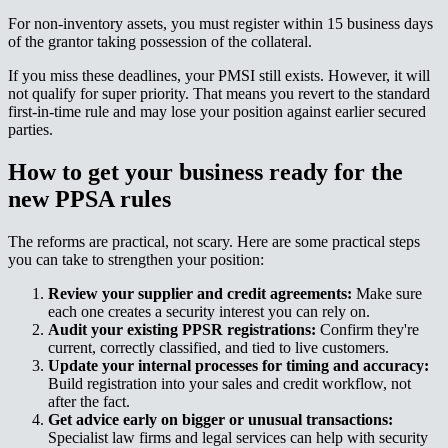
For non-inventory assets, you must register within 15 business days
of the grantor taking possession of the collateral.​​​​‌ ‍ ​‍​‍‌‍ ‌ ​‍‌‍‍‌‌‍‌ ‌‍‍‌‌‍ ‍​‍​‍​ ‍‍​‍​‍‌ ​ ‌‍​‌‌‍ ‍‌‍‍‌‌ ‌​‌ ‍‌​‍ ‍‌‍‍‌‌‍ ​‍​‍​‍ ​​‍​‍‌‍‍​‌ ​‍‌‍‌‌‌‍‌‍​‍​‍​ ‍‍​‍​‍‌‍‍​‌ ‌​‌ ‌​‌ ​​‌ ​ ​ ‍‍​‍ ​‍ ‌‍ ‌‌‍​‌‌‍​ ‌‍‍ ‌‍​‌‌ ‍‌​‍ ‌‌‍‌ ‌‍ ‌‍ ‌‍‌​‌ ‌ ‌‍‍‌‌‍ ‍​‍ ‍‌ ​ ‌‍​‌‌‍ ‍‌‍‍‌‌ ‌​‌ ‍‌​‍ ‍‌ ​ ‌ ‌​‌ ‌‌‌‍‌​‌‍‍‌‌‍ ​‍ ‌ ​ ‌ ‌​‌ ‌‌‌‍‌​‌‍‍‌‌‍ ​‍ ‌‍‍‌‌‍ ‍‌ ‌​‌‍‌‌‌‍ ‍‌ ‌​​‍ ‌‍‌‌‌‍‌​‌‍‍‌‌ ‌​​‍ ‌‍ ‌‌‍ ‌‍‌​‌‍‌‌​ ‌‌ ​​‌ ​‍‌‍‌‌‌ ​ ‌‍‌‌‌‍ ‍‌ ‌​‌‍​‌‌ ‌​‌‍‍‌‌‍ ‌‍ ‍​ ‍ ‌‍‍‌‌‍‌​​ ‌​ ‍​​ ‌​​ ​​‌‍​ ​ ‌​​ ‍​​ ‌​​ ​‍​‍ ‌‌‍​‌​ ​ ‌‍​‍‌‍​‍​‍ ‌​ ‌​​ ​ ‌‍‌‌​ ‌ ​‍ ‌‌‍​‌‌‍‌‌‌‍‌‌​ ‌​​‍ ‌‌‍‌‍‌‍​‌​ ‌ ‌‍​‍​ ​‌​ ​ ​ ‌‍​ ​‌‌‍​ ​ ‍​‌‍​ ‌‍‌‌​ ‍ ‌ ‌​‌ ‍‌‌ ​​‌‍‌‌​ ‌‌ ​​‌‍ ‌ ​ ‌ ‌​​ ‍ ‌ ​​‌‍​‌‌ ‌​‌‍‍​​ ‌‌‍​ ‌‍ ‌‍ ‍‌ ‌​‌‍‌‌‌‍ ‍‌ ‌​​‍‌‌​ ‌‌‌​​‍‌‌ ‌‍‍ ‌‍‌‌‌ ‍‌​‍‌‌​ ​ ‌​‌​​‍‌‌​ ​ ‌​‌​​‍‌‌​ ​‍​ ​‍‌‍‌‌​ ‌‍​ ‌​‌‍​ ​ ‌‍‌‍​‍​ ​‌‌‍‌‌‌‍​ ​ ‌ ​ ‌‍​ ​‍​‍‌‌​ ​‍​ ​‍​‍‌‌​ ‌‌‌​‌​​‍ ‍‌‍​ ‌‍‍​‌‍‍‌‌‍ ​‌‍‌​‌ ​‍‌‍‌‌‌‍ ‍​‍‌‌​ ‌‌‌​​‍‌‌ ‌‍‍ ‌‍‌‌‌ ‍‌​‍‌‌​ ​ ‌​‌​​‍‌‌​ ​ ‌​‌​​‍‌‌​ ​‍​ ​‍​ ‌‌‌‍‌‍‌‍‌‍​ ​​​ ‌​‌‍​ ​ ​ ​ ​‍​ ​ ​ ‌​​ ‌​‌‍​ ​‍‌‌​ ​‍​ ​‍​‍‌‌​ ‌‌‌​‌​​‍ ‍‌ ‌​‌‍‌‌‌ ‍​‌ ‌​​ ‌‍​‍‌‍​‌‌ ​ ‌‍‌‌‌‌‌‌‌ ​‍‌‍ ​​ ‌‌‍‍​‌ ‌​‌ ‌​‌ ​​‌ ​ ​‍‌‌​ ​ ‌​​‌​‍‌‌​ ​‍‌​‌‍​‍‌‌​ ​‍‌​‌‍‌‍ ‌‌‍​‌‌‍​ ‌‍‍ ‌‍​‌‌ ‍‌​‍ ‌‌‍‌ ‌‍ ‌‍ ‌‍‌​‌ ‌ ‌‍‍‌‌‍ ‍​‍ ‍‌ ​ ‌‍​‌‌‍ ‍‌‍‍‌‌ ‌​‌ ‍‌​‍ ‍‌ ​ ‌ ‌​‌ ‌‌‌‍‌​‌‍‍‌‌‍ ​‍‌‌​ ​‍‌​‌‍‌ ​ ‌ ‌​‌ ‌‌‌‍‌​‌‍‍‌‌‍ ​‍‌‍‌‍‍‌‌‍‌​​ ‌​ ‍​​ ‌​​ ​​‌‍​ ​ ‌​​ ‍​​ ‌​​ ​‍​‍ ‌‌‍​‌​ ​ ‌‍​‍‌‍​‍​‍ ‌​ ‌​​ ​ ‌‍‌‌​ ‌ ​‍ ‌‌‍​‌‌‍‌‌‌‍‌‌​ ‌​​‍ ‌‌‍‌‍‌‍​‌​ ‌ ‌‍​‍​ ​‌​ ​ ​ ‌‍​ ​‌‌‍​ ​ ‍​‌‍​ ‌‍‌‌​‍‌‍‌ ‌​‌ ‍‌‌ ​​‌‍‌‌​ ‌‌ ​​‌‍ ‌ ​ ‌ ‌​​‍‌‍‌ ​​‌‍​‌‌ ‌​‌‍‍​​ ‌‌‍​ ‌‍ ‌‍ ‍‌ ‌​‌‍‌‌‌‍ ‍‌ ‌​​‍‌‌​ ‌‌‌​​‍‌‌ ‌‍‍ ‌‍‌‌‌ ‍‌​‍‌‌​ ​ ‌​‌​​‍‌‌​ ​ ‌​‌​​‍‌‌​ ​‍​ ​‍‌‍‌‌​ ‌‍​ ‌​‌‍​ ​ ‌‍‌‍​‍​ ​‌‌‍‌‌‌‍​ ​ ‌ ​ ‌‍​ ​‍​‍‌‌​ ​‍​ ​‍​‍‌‌​ ‌‌‌​‌​​‍ ‍‌‍​ ‌‍‍​‌‍‍‌‌‍ ​‌‍‌​‌ ​‍‌‍‌‌‌‍ ‍​‍‌‌​ ‌‌‌​​‍‌‌ ‌‍‍ ‌‍‌‌‌ ‍‌​‍‌‌​ ​ ‌​‌​​‍‌‌​ ​ ‌​‌​​‍‌‌​ ​‍​ ​‍​ ‌‌‌‍‌‍‌‍‌‍​ ​​​ ‌​‌‍​ ​ ​ ​ ​‍​ ​ ​ ‌​​ ‌​‌‍​ ​‍‌‌​ ​‍​ ​‍​‍‌‌​ ‌‌‌​‌​​‍ ‍‌ ‌​‌‍‌‌‌ ‍​‌ ‌​​‍‌‍‌ ​​‌‍‌‌‌ ​‍‌ ​ ‌ ​​‌‍‌‌‌‍​ ‌ ‌​‌‍‍‌‌ ‌‍‌‍‌‌​ ‌‌ ​​‌ ‌‌‌‍​‍‌‍ ​‌‍‍‌‌ ​ ‌‍‍​‌‍‌‌‌‍‌​​‍​‍‌ ‌
If you miss these deadlines, your PMSI still exists. However, it will
not qualify for super priority. That means you revert to the standard
first-in-time rule and may lose your position against earlier secured
parties.​​​​‌ ‍ ​‍​‍‌‍ ‌ ​‍‌‍‍‌‌‍‌ ‌‍‍‌‌‍ ‍​‍​‍​ ‍‍​‍​‍‌ ​ ‌‍​‌‌‍ ‍‌‍‍‌‌ ‌​‌ ‍‌​‍ ‍‌‍‍‌‌‍ ​‍​‍​‍ ​​‍​‍‌‍‍​‌ ​‍‌‍‌‌‌‍‌‍​‍​‍​ ‍‍​‍​‍‌‍‍​‌ ‌​‌ ‌​‌ ​​‌ ​ ​ ‍‍​‍ ​‍ ‌‍ ‌‌‍​‌‌‍​ ‌‍‍ ‌‍​‌‌ ‍‌​‍ ‌‌‍‌ ‌‍ ‌‍ ‌‍‌​‌ ‌ ‌‍‍‌‌‍ ‍​‍ ‍‌ ​ ‌‍​‌‌‍ ‍‌‍‍‌‌ ‌​‌ ‍‌​‍ ‍‌ ​ ‌ ‌​‌ ‌‌‌‍‌​‌‍‍‌‌‍ ​‍ ‌ ​ ‌ ‌​‌ ‌‌‌‍‌​‌‍‍‌‌‍ ​‍ ‌‍‍‌‌‍ ‍‌ ‌​‌‍‌‌‌‍ ‍‌ ‌​​‍ ‌‍‌‌‌‍‌​‌‍‍‌‌ ‌​​‍ ‌‍ ‌‌‍ ‌‍‌​‌‍‌‌​ ‌‌ ​​‌ ​‍‌‍‌‌‌ ​ ‌‍‌‌‌‍ ‍‌ ‌​‌‍​‌‌ ‌​‌‍‍‌‌‍ ‌‍ ‍​ ‍ ‌‍‍‌‌‍‌​​ ‌​ ‍​​ ‌​​ ​​‌‍​ ​ ‌​​ ‍​​ ‌​​ ​‍​‍ ‌‌‍​‌​ ​ ‌‍​‍‌‍​‍​‍ ‌​ ‌​​ ​ ‌‍‌‌​ ‌ ​‍ ‌‌‍​‌‌‍‌‌‌‍‌‌​ ‌​​‍ ‌‌‍‌‍‌‍​‌​ ‌ ‌‍​‍​ ​‌​ ​ ​ ‌‍​ ​‌‌‍​ ​ ‍​‌‍​ ‌‍‌‌​ ‍ ‌ ‌​‌ ‍‌‌ ​​‌‍‌‌​ ‌‌ ​​‌‍ ‌ ​ ‌ ‌​​ ‍ ‌ ​​‌‍​‌‌ ‌​‌‍‍​​ ‌‌‍​ ‌‍ ‌‍ ‍‌ ‌​‌‍‌‌‌‍ ‍‌ ‌​​‍‌‌​ ‌‌‌​​‍‌‌ ‌‍‍ ‌‍‌‌‌ ‍‌​‍‌‌​ ​ ‌​‌​​‍‌‌​ ​ ‌​‌​​‍‌‌​ ​‍​ ​‍​ ‌‌‌‍​ ‌‍‌‍​ ‍‌​ ‌​‌‍‌​‌‍‌‌‌‍‌​​ ​​​ ‌‌‌‍​ ‌‍‌‍​‍‌‌​ ​‍​ ​‍​‍‌‌​ ‌‌‌​‌​​‍ ‍‌‍​ ‌‍‍​‌‍‍‌‌‍ ​‌‍‌​‌ ​‍‌‍‌‌‌‍ ‍​‍‌‌​ ‌‌‌​​‍‌‌ ‌‍‍ ‌‍‌‌‌ ‍‌​‍‌‌​ ​ ‌​‌​​‍‌‌​ ​ ‌​‌​​‍‌‌​ ​‍​ ​‍​ ​ ‌‍​ ​ ‌‍​ ‌‍‌‍‌​‌‍​‍‌‍​‍‌‍‌‌‌‍​‍‌‍​‍​ ‌​‌‍‌‌​‍‌‌​ ​‍​ ​‍​‍‌‌​ ‌‌‌​‌​​‍ ‍‌ ‌​‌‍‌‌‌ ‍​‌ ‌​​ ‌‍​‍‌‍​‌‌ ​ ‌‍‌‌‌‌‌‌‌ ​‍‌‍ ​​ ‌‌‍‍​‌ ‌​‌ ‌​‌ ​​‌ ​ ​‍‌‌​ ​ ‌​​‌​‍‌‌​ ​‍‌​‌‍​‍‌‌​ ​‍‌​‌‍‌‍ ‌‌‍​‌‌‍​ ‌‍‍ ‌‍​‌‌ ‍‌​‍ ‌‌‍‌ ‌‍ ‌‍ ‌‍‌​‌ ‌ ‌‍‍‌‌‍ ‍​‍ ‍‌ ​ ‌‍​‌‌‍ ‍‌‍‍‌‌ ‌​‌ ‍‌​‍ ‍‌ ​ ‌ ‌​‌ ‌‌‌‍‌​‌‍‍‌‌‍ ​‍‌‌​ ​‍‌​‌‍‌ ​ ‌ ‌​‌ ‌‌‌‍‌​‌‍‍‌‌‍ ​‍‌‍‌‍‍‌‌‍‌​​ ‌​ ‍​​ ‌​​ ​​‌‍​ ​ ‌​​ ‍​​ ‌​​ ​‍​‍ ‌‌‍​‌​ ​ ‌‍​‍‌‍​‍​‍ ‌​ ‌​​ ​ ‌‍‌‌​ ‌ ​‍ ‌‌‍​‌‌‍‌‌‌‍‌‌​ ‌​​‍ ‌‌‍‌‍‌‍​‌​ ‌ ‌‍​‍​ ​‌​ ​ ​ ‌‍​ ​‌‌‍​ ​ ‍​‌‍​ ‌‍‌‌​‍‌‍‌ ‌​‌ ‍‌‌ ​​‌‍‌‌​ ‌‌ ​​‌‍ ‌ ​ ‌ ‌​​‍‌‍‌ ​​‌‍​‌‌ ‌​‌‍‍​​ ‌‌‍​ ‌‍ ‌‍ ‍‌ ‌​‌‍‌‌‌‍ ‍‌ ‌​​‍‌‌​ ‌‌‌​​‍‌‌ ‌‍‍ ‌‍‌‌‌ ‍‌​‍‌‌​ ​ ‌​‌​​‍‌‌​ ​ ‌​‌​​‍‌‌​ ​‍​ ​‍​ ‌‌‌‍​ ‌‍‌‍​ ‍‌​ ‌​‌‍‌​‌‍‌‌‌‍‌​​ ​​​ ‌‌‌‍​ ‌‍‌‍​‍‌‌​ ​‍​ ​‍​‍‌‌​ ‌‌‌​‌​​‍ ‍‌‍​ ‌‍‍​‌‍‍‌‌‍ ​‌‍‌​‌ ​‍‌‍‌‌‌‍ ‍​‍‌‌​ ‌‌‌​​‍‌‌ ‌‍‍ ‌‍‌‌‌ ‍‌​‍‌‌​ ​ ‌​‌​​‍‌‌​ ​ ‌​‌​​‍‌‌​ ​‍​ ​‍​ ​ ‌‍​ ​ ‌‍​ ‌‍‌‍‌​‌‍​‍‌‍​‍‌‍‌‌‌‍​‍‌‍​‍​ ‌​‌‍‌‌​‍‌‌​ ​‍​ ​‍​‍‌‌​ ‌‌‌​‌​​‍ ‍‌ ‌​‌‍‌‌‌ ‍​‌ ‌​​‍‌‍‌ ​​‌‍‌‌‌ ​‍‌ ​ ‌ ​​‌‍‌‌‌‍​ ‌ ‌​‌‍‍‌‌ ‌‍‌‍‌‌​ ‌‌ ​​‌ ‌‌‌‍​‍‌‍ ​‌‍‍‌‌ ​ ‌‍‍​‌‍‌‌‌‍‌​​‍​‍‌ ‌
How to get your business ready for the
new PPSA rules​​​​‌ ‍ ​‍​‍‌‍ ‌ ​‍‌‍‍‌‌‍‌ ‌‍‍‌‌‍ ‍​‍​‍​ ‍‍​‍​‍‌ ​ ‌‍​‌‌‍ ‍‌‍‍‌‌ ‌​‌ ‍‌​‍ ‍‌‍‍‌‌‍ ​‍​‍​‍ ​​‍​‍‌‍‍​‌ ​‍‌‍‌‌‌‍‌‍​‍​‍​ ‍‍​‍​‍‌‍‍​‌ ‌​‌ ‌​‌ ​​‌ ​ ​ ‍‍​‍ ​‍ ‌‍ ‌‌‍​‌‌‍​ ‌‍‍ ‌‍​‌‌ ‍‌​‍ ‌‌‍‌ ‌‍ ‌‍ ‌‍‌​‌ ‌ ‌‍‍‌‌‍ ‍​‍ ‍‌ ​ ‌‍​‌‌‍ ‍‌‍‍‌‌ ‌​‌ ‍‌​‍ ‍‌ ​ ‌ ‌​‌ ‌‌‌‍‌​‌‍‍‌‌‍ ​‍ ‌ ​ ‌ ‌​‌ ‌‌‌‍‌​‌‍‍‌‌‍ ​‍ ‌‍‍‌‌‍ ‍‌ ‌​‌‍‌‌‌‍ ‍‌ ‌​​‍ ‌‍‌‌‌‍‌​‌‍‍‌‌ ‌​​‍ ‌‍ ‌‌‍ ‌‍‌​‌‍‌‌​ ‌‌ ​​‌ ​‍‌‍‌‌‌ ​ ‌‍‌‌‌‍ ‍‌ ‌​‌‍​‌‌ ‌​‌‍‍‌‌‍ ‌‍ ‍​ ‍ ‌‍‍‌‌‍‌​​ ‌​ ‍​​ ‌​​ ​​‌‍​ ​ ‌​​ ‍​​ ‌​​ ​‍​‍ ‌‌‍​‌​ ​ ‌‍​‍‌‍​‍​‍ ‌​ ‌​​ ​ ‌‍‌‌​ ‌ ​‍ ‌‌‍​‌‌‍‌‌‌‍‌‌​ ‌​​‍ ‌‌‍‌‍‌‍​‌​ ‌ ‌‍​‍​ ​‌​ ​ ​ ‌‍​ ​‌‌‍​ ​ ‍​‌‍​ ‌‍‌‌​ ‍ ‌ ‌​‌ ‍‌‌ ​​‌‍‌‌​ ‌‌ ​​‌‍ ‌ ​ ‌ ‌​​ ‍ ‌ ​​‌‍​‌‌ ‌​‌‍‍​​ ‌‌‍​ ‌‍ ‌‍ ‍‌ ‌​‌‍‌‌‌‍ ‍‌ ‌​​‍‌‌​ ‌‌‌​​‍‌‌ ‌‍‍ ‌‍‌‌‌ ‍‌​‍‌‌​ ​ ‌​‌​​‍‌‌​ ​ ‌​‌​​‍‌‌​ ​‍​ ​‍​ ​ ​ ​​‌‍‌​​ ​ ​ ‍‌‌‍‌​​ ‌‍​ ‍​‌‍‌‍​ ‍​​ ‌‌​ ​‍​‍‌‌​ ​‍​ ​‍​‍‌‌​ ‌‌‌​‌​​‍ ‍‌‍​ ‌‍‍​‌‍‍‌‌‍ ​‌‍‌​‌ ​‍‌‍‌‌‌‍ ‍​‍‌‌​ ‌‌‌​​‍‌‌ ‌‍‍ ‌‍‌‌‌ ‍‌​‍‌‌​ ​ ‌​‌​​‍‌‌​ ​ ‌​‌​​‍‌‌​ ​‍​ ​‍​ ​​‌‍‌​‌‍‌‌‌‍​ ​ ‍‌​ ‌‌‌‍​‌​ ​‌‌‍​‍​ ‌ ‌‍​‌​ ​​​‍‌‌​ ​‍​ ​‍​‍‌‌​ ‌‌‌​‌​​‍ ‍‌ ‌​‌‍‌‌‌ ‍​‌ ‌​​ ‌‍​‍‌‍​‌‌ ​ ‌‍‌‌‌‌‌‌‌ ​‍‌‍ ​​ ‌‌‍‍​‌ ‌​‌ ‌​‌ ​​‌ ​ ​‍‌‌​ ​ ‌​​‌​‍‌‌​ ​‍‌​‌‍​‍‌‌​ ​‍‌​‌‍‌‍ ‌‌‍​‌‌‍​ ‌‍‍ ‌‍​‌‌ ‍‌​‍ ‌‌‍‌ ‌‍ ‌‍ ‌‍‌​‌ ‌ ‌‍‍‌‌‍ ‍​‍ ‍‌ ​ ‌‍​‌‌‍ ‍‌‍‍‌‌ ‌​‌ ‍‌​‍ ‍‌ ​ ‌ ‌​‌ ‌‌‌‍‌​‌‍‍‌‌‍ ​‍‌‌​ ​‍‌​‌‍‌ ​ ‌ ‌​‌ ‌‌‌‍‌​‌‍‍‌‌‍ ​‍‌‍‌‍‍‌‌‍‌​​ ‌​ ‍​​ ‌​​ ​​‌‍​ ​ ‌​​ ‍​​ ‌​​ ​‍​‍ ‌‌‍​‌​ ​ ‌‍​‍‌‍​‍​‍ ‌​ ‌​​ ​ ‌‍‌‌​ ‌ ​‍ ‌‌‍​‌‌‍‌‌‌‍‌‌​ ‌​​‍ ‌‌‍‌‍‌‍​‌​ ‌ ‌‍​‍​ ​‌​ ​ ​ ‌‍​ ​‌‌‍​ ​ ‍​‌‍​ ‌‍‌‌​‍‌‍‌ ‌​‌ ‍‌‌ ​​‌‍‌‌​ ‌‌ ​​‌‍ ‌ ​ ‌ ‌​​‍‌‍‌ ​​‌‍​‌‌ ‌​‌‍‍​​ ‌‌‍​ ‌‍ ‌‍ ‍‌ ‌​‌‍‌‌‌‍ ‍‌ ‌​​‍‌‌​ ‌‌‌​​‍‌‌ ‌‍‍ ‌‍‌‌‌ ‍‌​‍‌‌​ ​ ‌​‌​​‍‌‌​ ​ ‌​‌​​‍‌‌​ ​‍​ ​‍​ ​ ​ ​​‌‍‌​​ ​ ​ ‍‌‌‍‌​​ ‌‍​ ‍​‌‍‌‍​ ‍​​ ‌‌​ ​‍​‍‌‌​ ​‍​ ​‍​‍‌‌​ ‌‌‌​‌​​‍ ‍‌‍​ ‌‍‍​‌‍‍‌‌‍ ​‌‍‌​‌ ​‍‌‍‌‌‌‍ ‍​‍‌‌​ ‌‌‌​​‍‌‌ ‌‍‍ ‌‍‌‌‌ ‍‌​‍‌‌​ ​ ‌​‌​​‍‌‌​ ​ ‌​‌​​‍‌‌​ ​‍​ ​‍​ ​​‌‍‌​‌‍‌‌‌‍​ ​ ‍‌​ ‌‌‌‍​‌​ ​‌‌‍​‍​ ‌ ‌‍​‌​ ​​​‍‌‌​ ​‍​ ​‍​‍‌‌​ ‌‌‌​‌​​‍ ‍‌ ‌​‌‍‌‌‌ ‍​‌ ‌​​‍‌‍‌ ​​‌‍‌‌‌ ​‍‌ ​ ‌ ​​‌‍‌‌‌‍​ ‌ ‌​‌‍‍‌‌ ‌‍‌‍‌‌​ ‌‌ ​​‌ ‌‌‌‍​‍‌‍ ​‌‍‍‌‌ ​ ‌‍‍​‌‍‌‌‌‍‌​​‍​‍‌ ‌
The reforms are practical, not scary. Here are some practical steps
you can take to strengthen your position:​​​​‌ ‍ ​‍​‍‌‍ ‌ ​‍‌‍‍‌‌‍‌ ‌‍‍‌‌‍ ‍​‍​‍​ ‍‍​‍​‍‌ ​ ‌‍​‌‌‍ ‍‌‍‍‌‌ ‌​‌ ‍‌​‍ ‍‌‍‍‌‌‍ ​‍​‍​‍ ​​‍​‍‌‍‍​‌ ​‍‌‍‌‌‌‍‌‍​‍​‍​ ‍‍​‍​‍‌‍‍​‌ ‌​‌ ‌​‌ ​​‌ ​ ​ ‍‍​‍ ​‍ ‌‍ ‌‌‍​‌‌‍​ ‌‍‍ ‌‍​‌‌ ‍‌​‍ ‌‌‍‌ ‌‍ ‌‍ ‌‍‌​‌ ‌ ‌‍‍‌‌‍ ‍​‍ ‍‌ ​ ‌‍​‌‌‍ ‍‌‍‍‌‌ ‌​‌ ‍‌​‍ ‍‌ ​ ‌ ‌​‌ ‌‌‌‍‌​‌‍‍‌‌‍ ​‍ ‌ ​ ‌ ‌​‌ ‌‌‌‍‌​‌‍‍‌‌‍ ​‍ ‌‍‍‌‌‍ ‍‌ ‌​‌‍‌‌‌‍ ‍‌ ‌​​‍ ‌‍‌‌‌‍‌​‌‍‍‌‌ ‌​​‍ ‌‍ ‌‌‍ ‌‍‌​‌‍‌‌​ ‌‌ ​​‌ ​‍‌‍‌‌‌ ​ ‌‍‌‌‌‍ ‍‌ ‌​‌‍​‌‌ ‌​‌‍‍‌‌‍ ‌‍ ‍​ ‍ ‌‍‍‌‌‍‌​​ ‌​ ‍​​ ‌​​ ​​‌‍​ ​ ‌​​ ‍​​ ‌​​ ​‍​‍ ‌‌‍​‌​ ​ ‌‍​‍‌‍​‍​‍ ‌​ ‌​​ ​ ‌‍‌‌​ ‌ ​‍ ‌‌‍​‌‌‍‌‌‌‍‌‌​ ‌​​‍ ‌‌‍‌‍‌‍​‌​ ‌ ‌‍​‍​ ​‌​ ​ ​ ‌‍​ ​‌‌‍​ ​ ‍​‌‍​ ‌‍‌‌​ ‍ ‌ ‌​‌ ‍‌‌ ​​‌‍‌‌​ ‌‌ ​​‌‍ ‌ ​ ‌ ‌​​ ‍ ‌ ​​‌‍​‌‌ ‌​‌‍‍​​ ‌‌‍​ ‌‍ ‌‍ ‍‌ ‌​‌‍‌‌‌‍ ‍‌ ‌​​‍‌‌​ ‌‌‌​​‍‌‌ ‌‍‍ ‌‍‌‌‌ ‍‌​‍‌‌​ ​ ‌​‌​​‍‌‌​ ​ ‌​‌​​‍‌‌​ ​‍​ ​‍​ ‌ ​ ​‌​ ‌‍​ ​‍‌‍​ ‌‍‌‍‌‍‌‍​ ​‌‌‍​‌​ ‍‌‌‍‌​​ ‌‌​‍‌‌​ ​‍​ ​‍​‍‌‌​ ‌‌‌​‌​​‍ ‍‌‍​ ‌‍‍​‌‍‍‌‌‍ ​‌‍‌​‌ ​‍‌‍‌‌‌‍ ‍​‍‌‌​ ‌‌‌​​‍‌‌ ‌‍‍ ‌‍‌‌‌ ‍‌​‍‌‌​ ​ ‌​‌​​‍‌‌​ ​ ‌​‌​​‍‌‌​ ​‍​ ​‍‌‍​ ​ ‌​​ ‌​​ ‌‌​ ‌‌​ ‌​​ ‌‍​ ​‌​ ‌​‌‍​‌​ ​‍​ ​‌​‍‌‌​ ​‍​ ​‍​‍‌‌​ ‌‌‌​‌​​‍ ‍‌ ‌​‌‍‌‌‌ ‍​‌ ‌​​ ‌‍​‍‌‍​‌‌ ​ ‌‍‌‌‌‌‌‌‌ ​‍‌‍ ​​ ‌‌‍‍​‌ ‌​‌ ‌​‌ ​​‌ ​ ​‍‌‌​ ​ ‌​​‌​‍‌‌​ ​‍‌​‌‍​‍‌‌​ ​‍‌​‌‍‌‍ ‌‌‍​‌‌‍​ ‌‍‍ ‌‍​‌‌ ‍‌​‍ ‌‌‍‌ ‌‍ ‌‍ ‌‍‌​‌ ‌ ‌‍‍‌‌‍ ‍​‍ ‍‌ ​ ‌‍​‌‌‍ ‍‌‍‍‌‌ ‌​‌ ‍‌​‍ ‍‌ ​ ‌ ‌​‌ ‌‌‌‍‌​‌‍‍‌‌‍ ​‍‌‌​ ​‍‌​‌‍‌ ​ ‌ ‌​‌ ‌‌‌‍‌​‌‍‍‌‌‍ ​‍‌‍‌‍‍‌‌‍‌​​ ‌​ ‍​​ ‌​​ ​​‌‍​ ​ ‌​​ ‍​​ ‌​​ ​‍​‍ ‌‌‍​‌​ ​ ‌‍​‍‌‍​‍​‍ ‌​ ‌​​ ​ ‌‍‌‌​ ‌ ​‍ ‌‌‍​‌‌‍‌‌‌‍‌‌​ ‌​​‍ ‌‌‍‌‍‌‍​‌​ ‌ ‌‍​‍​ ​‌​ ​ ​ ‌‍​ ​‌‌‍​ ​ ‍​‌‍​ ‌‍‌‌​‍‌‍‌ ‌​‌ ‍‌‌ ​​‌‍‌‌​ ‌‌ ​​‌‍ ‌ ​ ‌ ‌​​‍‌‍‌ ​​‌‍​‌‌ ‌​‌‍‍​​ ‌‌‍​ ‌‍ ‌‍ ‍‌ ‌​‌‍‌‌‌‍ ‍‌ ‌​​‍‌‌​ ‌‌‌​​‍‌‌ ‌‍‍ ‌‍‌‌‌ ‍‌​‍‌‌​ ​ ‌​‌​​‍‌‌​ ​ ‌​‌​​‍‌‌​ ​‍​ ​‍​ ‌ ​ ​‌​ ‌‍​ ​‍‌‍​ ‌‍‌‍‌‍‌‍​ ​‌‌‍​‌​ ‍‌‌‍‌​​ ‌‌​‍‌‌​ ​‍​ ​‍​‍‌‌​ ‌‌‌​‌​​‍ ‍‌‍​ ‌‍‍​‌‍‍‌‌‍ ​‌‍‌​‌ ​‍‌‍‌‌‌‍ ‍​‍‌‌​ ‌‌‌​​‍‌‌ ‌‍‍ ‌‍‌‌‌ ‍‌​‍‌‌​ ​ ‌​‌​​‍‌‌​ ​ ‌​‌​​‍‌‌​ ​‍​ ​‍‌‍​ ​ ‌​​ ‌​​ ‌‌​ ‌‌​ ‌​​ ‌‍​ ​‌​ ‌​‌‍​‌​ ​‍​ ​‌​‍‌‌​ ​‍​ ​‍​‍‌‌​ ‌‌‌​‌​​‍ ‍‌ ‌​‌‍‌‌‌ ‍​‌ ‌​​‍‌‍‌ ​​‌‍‌‌‌ ​‍‌ ​ ‌ ​​‌‍‌‌‌‍​ ‌ ‌​‌‍‍‌‌ ‌‍‌‍‌‌​ ‌‌ ​​‌ ‌‌‌‍​‍‌‍ ​‌‍‍‌‌ ​ ‌‍‍​‌‍‌‌‌‍‌​​‍​‍‌ ‌
Review your supplier and credit agreements:​​​​‌ ‍ ​‍​‍‌‍ ‌ ​‍‌‍‍‌‌‍‌ ‌‍‍‌‌‍ ‍​‍​‍​ ‍‍​‍​‍‌ ​ ‌‍​‌‌‍ ‍‌‍‍‌‌ ‌​‌ ‍‌​‍ ‍‌‍‍‌‌‍ ​‍​‍​‍ ​​‍​‍‌‍‍​‌ ​‍‌‍‌‌‌‍‌‍​‍​‍​ ‍‍​‍​‍‌‍‍​‌ ‌​‌ ‌​‌ ​​‌ ​ ​ ‍‍​‍ ​‍ ‌‍ ‌‌‍​‌‌‍​ ‌‍‍ ‌‍​‌‌ ‍‌​‍ ‌‌‍‌ ‌‍ ‌‍ ‌‍‌​‌ ‌ ‌‍‍‌‌‍ ‍​‍ ‍‌ ​ ‌‍​‌‌‍ ‍‌‍‍‌‌ ‌​‌ ‍‌​‍ ‍‌ ​ ‌ ‌​‌ ‌‌‌‍‌​‌‍‍‌‌‍ ​‍ ‌ ​ ‌ ‌​‌ ‌‌‌‍‌​‌‍‍‌‌‍ ​‍ ‌‍‍‌‌‍ ‍‌ ‌​‌‍‌‌‌‍ ‍‌ ‌​​‍ ‌‍‌‌‌‍‌​‌‍‍‌‌ ‌​​‍ ‌‍ ‌‌‍ ‌‍‌​‌‍‌‌​ ‌‌ ​​‌ ​‍‌‍‌‌‌ ​ ‌‍‌‌‌‍ ‍‌ ‌​‌‍​‌‌ ‌​‌‍‍‌‌‍ ‌‍ ‍​ ‍ ‌‍‍‌‌‍‌​​ ‌​ ‍​​ ‌​​ ​​‌‍​ ​ ‌​​ ‍​​ ‌​​ ​‍​‍ ‌‌‍​‌​ ​ ‌‍​‍‌‍​‍​‍ ‌​ ‌​​ ​ ‌‍‌‌​ ‌ ​‍ ‌‌‍​‌‌‍‌‌‌‍‌‌​ ‌​​‍ ‌‌‍‌‍‌‍​‌​ ‌ ‌‍​‍​ ​‌​ ​ ​ ‌‍​ ​‌‌‍​ ​ ‍​‌‍​ ‌‍‌‌​ ‍ ‌ ‌​‌ ‍‌‌ ​​‌‍‌‌​ ‌‌ ​​‌‍ ‌ ​ ‌ ‌​​ ‍ ‌ ​​‌‍​‌‌ ‌​‌‍‍​​ ‌‌‍​ ‌‍ ‌‍ ‍‌ ‌​‌‍‌‌‌‍ ‍‌ ‌​​‍‌‌​ ‌‌‌​​‍‌‌ ‌‍‍ ‌‍‌‌‌ ‍‌​‍‌‌​ ​ ‌​‌​​‍‌‌​ ​ ‌​‌​​‍‌‌​ ​‍​ ​‍​ ‍‌​ ‌‍​ ‌‍‌‍​ ​ ‍‌‌‍‌‌​ ​​‌‍‌‌​ ‌‌‌‍​ ​ ​‍​ ​‌​‍‌‌​ ​‍​ ​‍​‍‌‌​ ‌‌‌​‌​​‍ ‍‌‍​ ‌‍‍​‌‍‍‌‌‍ ​‌‍‌​‌ ​‍‌‍‌‌‌‍ ‍​‍‌‌​ ‌‌‌​​‍‌‌ ‌‍‍ ‌‍‌‌‌ ‍‌​‍‌‌​ ​ ‌​‌​​‍‌‌​ ​ ‌​‌​​‍‌‌​ ​‍​ ​‍​ ​‌​ ‌​​ ​‍​ ‌‌​ ‌‍​ ​‍​ ​ ​ ‌‍​ ​‍​ ‌​‌‍​‍‌‍​ ​‍‌‌​ ​‍​ ​‍​‍‌‌​ ‌‌‌​‌​​‍ ‍‌ ‌​‌‍‌‌‌ ‍​‌ ‌​​ ‌‍​‍‌‍​‌‌ ​ ‌‍‌‌‌‌‌‌‌ ​‍‌‍ ​​ ‌‌‍‍​‌ ‌​‌ ‌​‌ ​​‌ ​ ​‍‌‌​ ​ ‌​​‌​‍‌‌​ ​‍‌​‌‍​‍‌‌​ ​‍‌​‌‍‌‍ ‌‌‍​‌‌‍​ ‌‍‍ ‌‍​‌‌ ‍‌​‍ ‌‌‍‌ ‌‍ ‌‍ ‌‍‌​‌ ‌ ‌‍‍‌‌‍ ‍​‍ ‍‌ ​ ‌‍​‌‌‍ ‍‌‍‍‌‌ ‌​‌ ‍‌​‍ ‍‌ ​ ‌ ‌​‌ ‌‌‌‍‌​‌‍‍‌‌‍ ​‍‌‌​ ​‍‌​‌‍‌ ​ ‌ ‌​‌ ‌‌‌‍‌​‌‍‍‌‌‍ ​‍‌‍‌‍‍‌‌‍‌​​ ‌​ ‍​​ ‌​​ ​​‌‍​ ​ ‌​​ ‍​​ ‌​​ ​‍​‍ ‌‌‍​‌​ ​ ‌‍​‍‌‍​‍​‍ ‌​ ‌​​ ​ ‌‍‌‌​ ‌ ​‍ ‌‌‍​‌‌‍‌‌‌‍‌‌​ ‌​​‍ ‌‌‍‌‍‌‍​‌​ ‌ ‌‍​‍​ ​‌​ ​ ​ ‌‍​ ​‌‌‍​ ​ ‍​‌‍​ ‌‍‌‌​‍‌‍‌ ‌​‌ ‍‌‌ ​​‌‍‌‌​ ‌‌ ​​‌‍ ‌ ​ ‌ ‌​​‍‌‍‌ ​​‌‍​‌‌ ‌​‌‍‍​​ ‌‌‍​ ‌‍ ‌‍ ‍‌ ‌​‌‍‌‌‌‍ ‍‌ ‌​​‍‌‌​ ‌‌‌​​‍‌‌ ‌‍‍ ‌‍‌‌‌ ‍‌​‍‌‌​ ​ ‌​‌​​‍‌‌​ ​ ‌​‌​​‍‌‌​ ​‍​ ​‍​ ‍‌​ ‌‍​ ‌‍‌‍​ ​ ‍‌‌‍‌‌​ ​​‌‍‌‌​ ‌‌‌‍​ ​ ​‍​ ​‌​‍‌‌​ ​‍​ ​‍​‍‌‌​ ‌‌‌​‌​​‍ ‍‌‍​ ‌‍‍​‌‍‍‌‌‍ ​‌‍‌​‌ ​‍‌‍‌‌‌‍ ‍​‍‌‌​ ‌‌‌​​‍‌‌ ‌‍‍ ‌‍‌‌‌ ‍‌​‍‌‌​ ​ ‌​‌​​‍‌‌​ ​ ‌​‌​​‍‌‌​ ​‍​ ​‍​ ​‌​ ‌​​ ​‍​ ‌‌​ ‌‍​ ​‍​ ​ ​ ‌‍​ ​‍​ ‌​‌‍​‍‌‍​ ​‍‌‌​ ​‍​ ​‍​‍‌‌​ ‌‌‌​‌​​‍ ‍‌ ‌​‌‍‌‌‌ ‍​‌ ‌​​‍‌‍‌ ​​‌‍‌‌‌ ​‍‌ ​ ‌ ​​‌‍‌‌‌‍​ ‌ ‌​‌‍‍‌‌ ‌‍‌‍‌‌​ ‌‌ ​​‌ ‌‌‌‍​‍‌‍ ​‌‍‍‌‌ ​ ‌‍‍​‌‍‌‌‌‍‌​​‍​‍‌ ‌
Make sure
each one creates a security interest you can rely on.​​​​‌ ‍ ​‍​‍‌‍ ‌ ​‍‌‍‍‌‌‍‌ ‌‍‍‌‌‍ ‍​‍​‍​ ‍‍​‍​‍‌ ​ ‌‍​‌‌‍ ‍‌‍‍‌‌ ‌​‌ ‍‌​‍ ‍‌‍‍‌‌‍ ​‍​‍​‍ ​​‍​‍‌‍‍​‌ ​‍‌‍‌‌‌‍‌‍​‍​‍​ ‍‍​‍​‍‌‍‍​‌ ‌​‌ ‌​‌ ​​‌ ​ ​ ‍‍​‍ ​‍ ‌‍ ‌‌‍​‌‌‍​ ‌‍‍ ‌‍​‌‌ ‍‌​‍ ‌‌‍‌ ‌‍ ‌‍ ‌‍‌​‌ ‌ ‌‍‍‌‌‍ ‍​‍ ‍‌ ​ ‌‍​‌‌‍ ‍‌‍‍‌‌ ‌​‌ ‍‌​‍ ‍‌ ​ ‌ ‌​‌ ‌‌‌‍‌​‌‍‍‌‌‍ ​‍ ‌ ​ ‌ ‌​‌ ‌‌‌‍‌​‌‍‍‌‌‍ ​‍ ‌‍‍‌‌‍ ‍‌ ‌​‌‍‌‌‌‍ ‍‌ ‌​​‍ ‌‍‌‌‌‍‌​‌‍‍‌‌ ‌​​‍ ‌‍ ‌‌‍ ‌‍‌​‌‍‌‌​ ‌‌ ​​‌ ​‍‌‍‌‌‌ ​ ‌‍‌‌‌‍ ‍‌ ‌​‌‍​‌‌ ‌​‌‍‍‌‌‍ ‌‍ ‍​ ‍ ‌‍‍‌‌‍‌​​ ‌​ ‍​​ ‌​​ ​​‌‍​ ​ ‌​​ ‍​​ ‌​​ ​‍​‍ ‌‌‍​‌​ ​ ‌‍​‍‌‍​‍​‍ ‌​ ‌​​ ​ ‌‍‌‌​ ‌ ​‍ ‌‌‍​‌‌‍‌‌‌‍‌‌​ ‌​​‍ ‌‌‍‌‍‌‍​‌​ ‌ ‌‍​‍​ ​‌​ ​ ​ ‌‍​ ​‌‌‍​ ​ ‍​‌‍​ ‌‍‌‌​ ‍ ‌ ‌​‌ ‍‌‌ ​​‌‍‌‌​ ‌‌ ​​‌‍ ‌ ​ ‌ ‌​​ ‍ ‌ ​​‌‍​‌‌ ‌​‌‍‍​​ ‌‌‍​ ‌‍ ‌‍ ‍‌ ‌​‌‍‌‌‌‍ ‍‌ ‌​​‍‌‌​ ‌‌‌​​‍‌‌ ‌‍‍ ‌‍‌‌‌ ‍‌​‍‌‌​ ​ ‌​‌​​‍‌‌​ ​ ‌​‌​​‍‌‌​ ​‍​ ​‍​ ‍‌​ ‌‍​ ‌‍‌‍​ ​ ‍‌‌‍‌‌​ ​​‌‍‌‌​ ‌‌‌‍​ ​ ​‍​ ​‌​‍‌‌​ ​‍​ ​‍​‍‌‌​ ‌‌‌​‌​​‍ ‍‌‍​ ‌‍‍​‌‍‍‌‌‍ ​‌‍‌​‌ ​‍‌‍‌‌‌‍ ‍​‍‌‌​ ‌‌‌​​‍‌‌ ‌‍‍ ‌‍‌‌‌ ‍‌​‍‌‌​ ​ ‌​‌​​‍‌‌​ ​ ‌​‌​​‍‌‌​ ​‍​ ​‍​ ‍​​ ‌ ‌‍​‌‌‍‌‍‌‍‌‍​ ‍​​ ‌‌‌‍​ ‌‍​ ‌‍‌‌​ ​‍​ ‌‌​‍‌‌​ ​‍​ ​‍​‍‌‌​ ‌‌‌​‌​​‍ ‍‌ ‌​‌‍‌‌‌ ‍​‌ ‌​​ ‌‍​‍‌‍​‌‌ ​ ‌‍‌‌‌‌‌‌‌ ​‍‌‍ ​​ ‌‌‍‍​‌ ‌​‌ ‌​‌ ​​‌ ​ ​‍‌‌​ ​ ‌​​‌​‍‌‌​ ​‍‌​‌‍​‍‌‌​ ​‍‌​‌‍‌‍ ‌‌‍​‌‌‍​ ‌‍‍ ‌‍​‌‌ ‍‌​‍ ‌‌‍‌ ‌‍ ‌‍ ‌‍‌​‌ ‌ ‌‍‍‌‌‍ ‍​‍ ‍‌ ​ ‌‍​‌‌‍ ‍‌‍‍‌‌ ‌​‌ ‍‌​‍ ‍‌ ​ ‌ ‌​‌ ‌‌‌‍‌​‌‍‍‌‌‍ ​‍‌‌​ ​‍‌​‌‍‌ ​ ‌ ‌​‌ ‌‌‌‍‌​‌‍‍‌‌‍ ​‍‌‍‌‍‍‌‌‍‌​​ ‌​ ‍​​ ‌​​ ​​‌‍​ ​ ‌​​ ‍​​ ‌​​ ​‍​‍ ‌‌‍​‌​ ​ ‌‍​‍‌‍​‍​‍ ‌​ ‌​​ ​ ‌‍‌‌​ ‌ ​‍ ‌‌‍​‌‌‍‌‌‌‍‌‌​ ‌​​‍ ‌‌‍‌‍‌‍​‌​ ‌ ‌‍​‍​ ​‌​ ​ ​ ‌‍​ ​‌‌‍​ ​ ‍​‌‍​ ‌‍‌‌​‍‌‍‌ ‌​‌ ‍‌‌ ​​‌‍‌‌​ ‌‌ ​​‌‍ ‌ ​ ‌ ‌​​‍‌‍‌ ​​‌‍​‌‌ ‌​‌‍‍​​ ‌‌‍​ ‌‍ ‌‍ ‍‌ ‌​‌‍‌‌‌‍ ‍‌ ‌​​‍‌‌​ ‌‌‌​​‍‌‌ ‌‍‍ ‌‍‌‌‌ ‍‌​‍‌‌​ ​ ‌​‌​​‍‌‌​ ​ ‌​‌​​‍‌‌​ ​‍​ ​‍​ ‍‌​ ‌‍​ ‌‍‌‍​ ​ ‍‌‌‍‌‌​ ​​‌‍‌‌​ ‌‌‌‍​ ​ ​‍​ ​‌​‍‌‌​ ​‍​ ​‍​‍‌‌​ ‌‌‌​‌​​‍ ‍‌‍​ ‌‍‍​‌‍‍‌‌‍ ​‌‍‌​‌ ​‍‌‍‌‌‌‍ ‍​‍‌‌​ ‌‌‌​​‍‌‌ ‌‍‍ ‌‍‌‌‌ ‍‌​‍‌‌​ ​ ‌​‌​​‍‌‌​ ​ ‌​‌​​‍‌‌​ ​‍​ ​‍​ ‍​​ ‌ ‌‍​‌‌‍‌‍‌‍‌‍​ ‍​​ ‌‌‌‍​ ‌‍​ ‌‍‌‌​ ​‍​ ‌‌​‍‌‌​ ​‍​ ​‍​‍‌‌​ ‌‌‌​‌​​‍ ‍‌ ‌​‌‍‌‌‌ ‍​‌ ‌​​‍‌‍‌ ​​‌‍‌‌‌ ​‍‌ ​ ‌ ​​‌‍‌‌‌‍​ ‌ ‌​‌‍‍‌‌ ‌‍‌‍‌‌​ ‌‌ ​​‌ ‌‌‌‍​‍‌‍ ​‌‍‍‌‌ ​ ‌‍‍​‌‍‌‌‌‍‌​​‍​‍‌ ‌
Audit your existing PPSR registrations:​​​​‌ ‍ ​‍​‍‌‍ ‌ ​‍‌‍‍‌‌‍‌ ‌‍‍‌‌‍ ‍​‍​‍​ ‍‍​‍​‍‌ ​ ‌‍​‌‌‍ ‍‌‍‍‌‌ ‌​‌ ‍‌​‍ ‍‌‍‍‌‌‍ ​‍​‍​‍ ​​‍​‍‌‍‍​‌ ​‍‌‍‌‌‌‍‌‍​‍​‍​ ‍‍​‍​‍‌‍‍​‌ ‌​‌ ‌​‌ ​​‌ ​ ​ ‍‍​‍ ​‍ ‌‍ ‌‌‍​‌‌‍​ ‌‍‍ ‌‍​‌‌ ‍‌​‍ ‌‌‍‌ ‌‍ ‌‍ ‌‍‌​‌ ‌ ‌‍‍‌‌‍ ‍​‍ ‍‌ ​ ‌‍​‌‌‍ ‍‌‍‍‌‌ ‌​‌ ‍‌​‍ ‍‌ ​ ‌ ‌​‌ ‌‌‌‍‌​‌‍‍‌‌‍ ​‍ ‌ ​ ‌ ‌​‌ ‌‌‌‍‌​‌‍‍‌‌‍ ​‍ ‌‍‍‌‌‍ ‍‌ ‌​‌‍‌‌‌‍ ‍‌ ‌​​‍ ‌‍‌‌‌‍‌​‌‍‍‌‌ ‌​​‍ ‌‍ ‌‌‍ ‌‍‌​‌‍‌‌​ ‌‌ ​​‌ ​‍‌‍‌‌‌ ​ ‌‍‌‌‌‍ ‍‌ ‌​‌‍​‌‌ ‌​‌‍‍‌‌‍ ‌‍ ‍​ ‍ ‌‍‍‌‌‍‌​​ ‌​ ‍​​ ‌​​ ​​‌‍​ ​ ‌​​ ‍​​ ‌​​ ​‍​‍ ‌‌‍​‌​ ​ ‌‍​‍‌‍​‍​‍ ‌​ ‌​​ ​ ‌‍‌‌​ ‌ ​‍ ‌‌‍​‌‌‍‌‌‌‍‌‌​ ‌​​‍ ‌‌‍‌‍‌‍​‌​ ‌ ‌‍​‍​ ​‌​ ​ ​ ‌‍​ ​‌‌‍​ ​ ‍​‌‍​ ‌‍‌‌​ ‍ ‌ ‌​‌ ‍‌‌ ​​‌‍‌‌​ ‌‌ ​​‌‍ ‌ ​ ‌ ‌​​ ‍ ‌ ​​‌‍​‌‌ ‌​‌‍‍​​ ‌‌‍​ ‌‍ ‌‍ ‍‌ ‌​‌‍‌‌‌‍ ‍‌ ‌​​‍‌‌​ ‌‌‌​​‍‌‌ ‌‍‍ ‌‍‌‌‌ ‍‌​‍‌‌​ ​ ‌​‌​​‍‌‌​ ​ ‌​‌​​‍‌‌​ ​‍​ ​‍‌‍‌‍‌‍‌​​ ‌‌​ ‌ ​ ‌‍‌‍​ ​ ‌‌​ ​​​ ​​‌‍​ ​ ‌‌​ ‌​​‍‌‌​ ​‍​ ​‍​‍‌‌​ ‌‌‌​‌​​‍ ‍‌‍​ ‌‍‍​‌‍‍‌‌‍ ​‌‍‌​‌ ​‍‌‍‌‌‌‍ ‍​‍‌‌​ ‌‌‌​​‍‌‌ ‌‍‍ ‌‍‌‌‌ ‍‌​‍‌‌​ ​ ‌​‌​​‍‌‌​ ​ ‌​‌​​‍‌‌​ ​‍​ ​‍​ ‌ ​ ​​​ ‌‍​ ​‌​ ‌‌​ ‍​​ ‌‍​ ​​‌‍​‌‌‍​‌​ ‍​​ ‍​​‍‌‌​ ​‍​ ​‍​‍‌‌​ ‌‌‌​‌​​‍ ‍‌ ‌​‌‍‌‌‌ ‍​‌ ‌​​ ‌‍​‍‌‍​‌‌ ​ ‌‍‌‌‌‌‌‌‌ ​‍‌‍ ​​ ‌‌‍‍​‌ ‌​‌ ‌​‌ ​​‌ ​ ​‍‌‌​ ​ ‌​​‌​‍‌‌​ ​‍‌​‌‍​‍‌‌​ ​‍‌​‌‍‌‍ ‌‌‍​‌‌‍​ ‌‍‍ ‌‍​‌‌ ‍‌​‍ ‌‌‍‌ ‌‍ ‌‍ ‌‍‌​‌ ‌ ‌‍‍‌‌‍ ‍​‍ ‍‌ ​ ‌‍​‌‌‍ ‍‌‍‍‌‌ ‌​‌ ‍‌​‍ ‍‌ ​ ‌ ‌​‌ ‌‌‌‍‌​‌‍‍‌‌‍ ​‍‌‌​ ​‍‌​‌‍‌ ​ ‌ ‌​‌ ‌‌‌‍‌​‌‍‍‌‌‍ ​‍‌‍‌‍‍‌‌‍‌​​ ‌​ ‍​​ ‌​​ ​​‌‍​ ​ ‌​​ ‍​​ ‌​​ ​‍​‍ ‌‌‍​‌​ ​ ‌‍​‍‌‍​‍​‍ ‌​ ‌​​ ​ ‌‍‌‌​ ‌ ​‍ ‌‌‍​‌‌‍‌‌‌‍‌‌​ ‌​​‍ ‌‌‍‌‍‌‍​‌​ ‌ ‌‍​‍​ ​‌​ ​ ​ ‌‍​ ​‌‌‍​ ​ ‍​‌‍​ ‌‍‌‌​‍‌‍‌ ‌​‌ ‍‌‌ ​​‌‍‌‌​ ‌‌ ​​‌‍ ‌ ​ ‌ ‌​​‍‌‍‌ ​​‌‍​‌‌ ‌​‌‍‍​​ ‌‌‍​ ‌‍ ‌‍ ‍‌ ‌​‌‍‌‌‌‍ ‍‌ ‌​​‍‌‌​ ‌‌‌​​‍‌‌ ‌‍‍ ‌‍‌‌‌ ‍‌​‍‌‌​ ​ ‌​‌​​‍‌‌​ ​ ‌​‌​​‍‌‌​ ​‍​ ​‍‌‍‌‍‌‍‌​​ ‌‌​ ‌ ​ ‌‍‌‍​ ​ ‌‌​ ​​​ ​​‌‍​ ​ ‌‌​ ‌​​‍‌‌​ ​‍​ ​‍​‍‌‌​ ‌‌‌​‌​​‍ ‍‌‍​ ‌‍‍​‌‍‍‌‌‍ ​‌‍‌​‌ ​‍‌‍‌‌‌‍ ‍​‍‌‌​ ‌‌‌​​‍‌‌ ‌‍‍ ‌‍‌‌‌ ‍‌​‍‌‌​ ​ ‌​‌​​‍‌‌​ ​ ‌​‌​​‍‌‌​ ​‍​ ​‍​ ‌ ​ ​​​ ‌‍​ ​‌​ ‌‌​ ‍​​ ‌‍​ ​​‌‍​‌‌‍​‌​ ‍​​ ‍​​‍‌‌​ ​‍​ ​‍​‍‌‌​ ‌‌‌​‌​​‍ ‍‌ ‌​‌‍‌‌‌ ‍​‌ ‌​​‍‌‍‌ ​​‌‍‌‌‌ ​‍‌ ​ ‌ ​​‌‍‌‌‌‍​ ‌ ‌​‌‍‍‌‌ ‌‍‌‍‌‌​ ‌‌ ​​‌ ‌‌‌‍​‍‌‍ ​‌‍‍‌‌ ​ ‌‍‍​‌‍‌‌‌‍‌​​‍​‍‌ ‌
Confirm they're
current, correctly classified, and tied to live customers.​​​​‌ ‍ ​‍​‍‌‍ ‌ ​‍‌‍‍‌‌‍‌ ‌‍‍‌‌‍ ‍​‍​‍​ ‍‍​‍​‍‌ ​ ‌‍​‌‌‍ ‍‌‍‍‌‌ ‌​‌ ‍‌​‍ ‍‌‍‍‌‌‍ ​‍​‍​‍ ​​‍​‍‌‍‍​‌ ​‍‌‍‌‌‌‍‌‍​‍​‍​ ‍‍​‍​‍‌‍‍​‌ ‌​‌ ‌​‌ ​​‌ ​ ​ ‍‍​‍ ​‍ ‌‍ ‌‌‍​‌‌‍​ ‌‍‍ ‌‍​‌‌ ‍‌​‍ ‌‌‍‌ ‌‍ ‌‍ ‌‍‌​‌ ‌ ‌‍‍‌‌‍ ‍​‍ ‍‌ ​ ‌‍​‌‌‍ ‍‌‍‍‌‌ ‌​‌ ‍‌​‍ ‍‌ ​ ‌ ‌​‌ ‌‌‌‍‌​‌‍‍‌‌‍ ​‍ ‌ ​ ‌ ‌​‌ ‌‌‌‍‌​‌‍‍‌‌‍ ​‍ ‌‍‍‌‌‍ ‍‌ ‌​‌‍‌‌‌‍ ‍‌ ‌​​‍ ‌‍‌‌‌‍‌​‌‍‍‌‌ ‌​​‍ ‌‍ ‌‌‍ ‌‍‌​‌‍‌‌​ ‌‌ ​​‌ ​‍‌‍‌‌‌ ​ ‌‍‌‌‌‍ ‍‌ ‌​‌‍​‌‌ ‌​‌‍‍‌‌‍ ‌‍ ‍​ ‍ ‌‍‍‌‌‍‌​​ ‌​ ‍​​ ‌​​ ​​‌‍​ ​ ‌​​ ‍​​ ‌​​ ​‍​‍ ‌‌‍​‌​ ​ ‌‍​‍‌‍​‍​‍ ‌​ ‌​​ ​ ‌‍‌‌​ ‌ ​‍ ‌‌‍​‌‌‍‌‌‌‍‌‌​ ‌​​‍ ‌‌‍‌‍‌‍​‌​ ‌ ‌‍​‍​ ​‌​ ​ ​ ‌‍​ ​‌‌‍​ ​ ‍​‌‍​ ‌‍‌‌​ ‍ ‌ ‌​‌ ‍‌‌ ​​‌‍‌‌​ ‌‌ ​​‌‍ ‌ ​ ‌ ‌​​ ‍ ‌ ​​‌‍​‌‌ ‌​‌‍‍​​ ‌‌‍​ ‌‍ ‌‍ ‍‌ ‌​‌‍‌‌‌‍ ‍‌ ‌​​‍‌‌​ ‌‌‌​​‍‌‌ ‌‍‍ ‌‍‌‌‌ ‍‌​‍‌‌​ ​ ‌​‌​​‍‌‌​ ​ ‌​‌​​‍‌‌​ ​‍​ ​‍‌‍‌‍‌‍‌​​ ‌‌​ ‌ ​ ‌‍‌‍​ ​ ‌‌​ ​​​ ​​‌‍​ ​ ‌‌​ ‌​​‍‌‌​ ​‍​ ​‍​‍‌‌​ ‌‌‌​‌​​‍ ‍‌‍​ ‌‍‍​‌‍‍‌‌‍ ​‌‍‌​‌ ​‍‌‍‌‌‌‍ ‍​‍‌‌​ ‌‌‌​​‍‌‌ ‌‍‍ ‌‍‌‌‌ ‍‌​‍‌‌​ ​ ‌​‌​​‍‌‌​ ​ ‌​‌​​‍‌‌​ ​‍​ ​‍​ ​‌‌‍​ ​ ‍‌‌‍‌‍‌‍​‍​ ‍​​ ​ ​ ‍‌​ ‌ ​ ‍​​ ‍‌‌‍​ ​‍‌‌​ ​‍​ ​‍​‍‌‌​ ‌‌‌​‌​​‍ ‍‌ ‌​‌‍‌‌‌ ‍​‌ ‌​​ ‌‍​‍‌‍​‌‌ ​ ‌‍‌‌‌‌‌‌‌ ​‍‌‍ ​​ ‌‌‍‍​‌ ‌​‌ ‌​‌ ​​‌ ​ ​‍‌‌​ ​ ‌​​‌​‍‌‌​ ​‍‌​‌‍​‍‌‌​ ​‍‌​‌‍‌‍ ‌‌‍​‌‌‍​ ‌‍‍ ‌‍​‌‌ ‍‌​‍ ‌‌‍‌ ‌‍ ‌‍ ‌‍‌​‌ ‌ ‌‍‍‌‌‍ ‍​‍ ‍‌ ​ ‌‍​‌‌‍ ‍‌‍‍‌‌ ‌​‌ ‍‌​‍ ‍‌ ​ ‌ ‌​‌ ‌‌‌‍‌​‌‍‍‌‌‍ ​‍‌‌​ ​‍‌​‌‍‌ ​ ‌ ‌​‌ ‌‌‌‍‌​‌‍‍‌‌‍ ​‍‌‍‌‍‍‌‌‍‌​​ ‌​ ‍​​ ‌​​ ​​‌‍​ ​ ‌​​ ‍​​ ‌​​ ​‍​‍ ‌‌‍​‌​ ​ ‌‍​‍‌‍​‍​‍ ‌​ ‌​​ ​ ‌‍‌‌​ ‌ ​‍ ‌‌‍​‌‌‍‌‌‌‍‌‌​ ‌​​‍ ‌‌‍‌‍‌‍​‌​ ‌ ‌‍​‍​ ​‌​ ​ ​ ‌‍​ ​‌‌‍​ ​ ‍​‌‍​ ‌‍‌‌​‍‌‍‌ ‌​‌ ‍‌‌ ​​‌‍‌‌​ ‌‌ ​​‌‍ ‌ ​ ‌ ‌​​‍‌‍‌ ​​‌‍​‌‌ ‌​‌‍‍​​ ‌‌‍​ ‌‍ ‌‍ ‍‌ ‌​‌‍‌‌‌‍ ‍‌ ‌​​‍‌‌​ ‌‌‌​​‍‌‌ ‌‍‍ ‌‍‌‌‌ ‍‌​‍‌‌​ ​ ‌​‌​​‍‌‌​ ​ ‌​‌​​‍‌‌​ ​‍​ ​‍‌‍‌‍‌‍‌​​ ‌‌​ ‌ ​ ‌‍‌‍​ ​ ‌‌​ ​​​ ​​‌‍​ ​ ‌‌​ ‌​​‍‌‌​ ​‍​ ​‍​‍‌‌​ ‌‌‌​‌​​‍ ‍‌‍​ ‌‍‍​‌‍‍‌‌‍ ​‌‍‌​‌ ​‍‌‍‌‌‌‍ ‍​‍‌‌​ ‌‌‌​​‍‌‌ ‌‍‍ ‌‍‌‌‌ ‍‌​‍‌‌​ ​ ‌​‌​​‍‌‌​ ​ ‌​‌​​‍‌‌​ ​‍​ ​‍​ ​‌‌‍​ ​ ‍‌‌‍‌‍‌‍​‍​ ‍​​ ​ ​ ‍‌​ ‌ ​ ‍​​ ‍‌‌‍​ ​‍‌‌​ ​‍​ ​‍​‍‌‌​ ‌‌‌​‌​​‍ ‍‌ ‌​‌‍‌‌‌ ‍​‌ ‌​​‍‌‍‌ ​​‌‍‌‌‌ ​‍‌ ​ ‌ ​​‌‍‌‌‌‍​ ‌ ‌​‌‍‍‌‌ ‌‍‌‍‌‌​ ‌‌ ​​‌ ‌‌‌‍​‍‌‍ ​‌‍‍‌‌ ​ ‌‍‍​‌‍‌‌‌‍‌​​‍​‍‌ ‌
Update your internal processes for timing and accuracy:
Build registration into your sales and credit workflow, not
after the fact.​​​​‌ ‍ ​‍​‍‌‍ ‌ ​‍‌‍‍‌‌‍‌ ‌‍‍‌‌‍ ‍​‍​‍​ ‍‍​‍​‍‌ ​ ‌‍​‌‌‍ ‍‌‍‍‌‌ ‌​‌ ‍‌​‍ ‍‌‍‍‌‌‍ ​‍​‍​‍ ​​‍​‍‌‍‍​‌ ​‍‌‍‌‌‌‍‌‍​‍​‍​ ‍‍​‍​‍‌‍‍​‌ ‌​‌ ‌​‌ ​​‌ ​ ​ ‍‍​‍ ​‍ ‌‍ ‌‌‍​‌‌‍​ ‌‍‍ ‌‍​‌‌ ‍‌​‍ ‌‌‍‌ ‌‍ ‌‍ ‌‍‌​‌ ‌ ‌‍‍‌‌‍ ‍​‍ ‍‌ ​ ‌‍​‌‌‍ ‍‌‍‍‌‌ ‌​‌ ‍‌​‍ ‍‌ ​ ‌ ‌​‌ ‌‌‌‍‌​‌‍‍‌‌‍ ​‍ ‌ ​ ‌ ‌​‌ ‌‌‌‍‌​‌‍‍‌‌‍ ​‍ ‌‍‍‌‌‍ ‍‌ ‌​‌‍‌‌‌‍ ‍‌ ‌​​‍ ‌‍‌‌‌‍‌​‌‍‍‌‌ ‌​​‍ ‌‍ ‌‌‍ ‌‍‌​‌‍‌‌​ ‌‌ ​​‌ ​‍‌‍‌‌‌ ​ ‌‍‌‌‌‍ ‍‌ ‌​‌‍​‌‌ ‌​‌‍‍‌‌‍ ‌‍ ‍​ ‍ ‌‍‍‌‌‍‌​​ ‌​ ‍​​ ‌​​ ​​‌‍​ ​ ‌​​ ‍​​ ‌​​ ​‍​‍ ‌‌‍​‌​ ​ ‌‍​‍‌‍​‍​‍ ‌​ ‌​​ ​ ‌‍‌‌​ ‌ ​‍ ‌‌‍​‌‌‍‌‌‌‍‌‌​ ‌​​‍ ‌‌‍‌‍‌‍​‌​ ‌ ‌‍​‍​ ​‌​ ​ ​ ‌‍​ ​‌‌‍​ ​ ‍​‌‍​ ‌‍‌‌​ ‍ ‌ ‌​‌ ‍‌‌ ​​‌‍‌‌​ ‌‌ ​​‌‍ ‌ ​ ‌ ‌​​ ‍ ‌ ​​‌‍​‌‌ ‌​‌‍‍​​ ‌‌‍​ ‌‍ ‌‍ ‍‌ ‌​‌‍‌‌‌‍ ‍‌ ‌​​‍‌‌​ ‌‌‌​​‍‌‌ ‌‍‍ ‌‍‌‌‌ ‍‌​‍‌‌​ ​ ‌​‌​​‍‌‌​ ​ ‌​‌​​‍‌‌​ ​‍​ ​‍‌‍​‍​ ‌‍​ ‍‌​ ‍‌‌‍‌‍​ ​‍‌‍​ ‌‍‌​​ ​‍​ ‌ ​ ‌​‌‍‌​​‍‌‌​ ​‍​ ​‍​‍‌‌​ ‌‌‌​‌​​‍ ‍‌‍​ ‌‍‍​‌‍‍‌‌‍ ​‌‍‌​‌ ​‍‌‍‌‌‌‍ ‍​‍‌‌​ ‌‌‌​​‍‌‌ ‌‍‍ ‌‍‌‌‌ ‍‌​‍‌‌​ ​ ‌​‌​​‍‌‌​ ​ ‌​‌​​‍‌‌​ ​‍​ ​‍​ ‌ ​ ‌‍​ ‌‍​ ‌​‌‍‌‍​ ‌‌​ ​​​ ‍‌‌‍‌‌‌‍‌​​ ​ ​ ‍​​‍‌‌​ ​‍​ ​‍​‍‌‌​ ‌‌‌​‌​​‍ ‍‌ ‌​‌‍‌‌‌ ‍​‌ ‌​​ ‌‍​‍‌‍​‌‌ ​ ‌‍‌‌‌‌‌‌‌ ​‍‌‍ ​​ ‌‌‍‍​‌ ‌​‌ ‌​‌ ​​‌ ​ ​‍‌‌​ ​ ‌​​‌​‍‌‌​ ​‍‌​‌‍​‍‌‌​ ​‍‌​‌‍‌‍ ‌‌‍​‌‌‍​ ‌‍‍ ‌‍​‌‌ ‍‌​‍ ‌‌‍‌ ‌‍ ‌‍ ‌‍‌​‌ ‌ ‌‍‍‌‌‍ ‍​‍ ‍‌ ​ ‌‍​‌‌‍ ‍‌‍‍‌‌ ‌​‌ ‍‌​‍ ‍‌ ​ ‌ ‌​‌ ‌‌‌‍‌​‌‍‍‌‌‍ ​‍‌‌​ ​‍‌​‌‍‌ ​ ‌ ‌​‌ ‌‌‌‍‌​‌‍‍‌‌‍ ​‍‌‍‌‍‍‌‌‍‌​​ ‌​ ‍​​ ‌​​ ​​‌‍​ ​ ‌​​ ‍​​ ‌​​ ​‍​‍ ‌‌‍​‌​ ​ ‌‍​‍‌‍​‍​‍ ‌​ ‌​​ ​ ‌‍‌‌​ ‌ ​‍ ‌‌‍​‌‌‍‌‌‌‍‌‌​ ‌​​‍ ‌‌‍‌‍‌‍​‌​ ‌ ‌‍​‍​ ​‌​ ​ ​ ‌‍​ ​‌‌‍​ ​ ‍​‌‍​ ‌‍‌‌​‍‌‍‌ ‌​‌ ‍‌‌ ​​‌‍‌‌​ ‌‌ ​​‌‍ ‌ ​ ‌ ‌​​‍‌‍‌ ​​‌‍​‌‌ ‌​‌‍‍​​ ‌‌‍​ ‌‍ ‌‍ ‍‌ ‌​‌‍‌‌‌‍ ‍‌ ‌​​‍‌‌​ ‌‌‌​​‍‌‌ ‌‍‍ ‌‍‌‌‌ ‍‌​‍‌‌​ ​ ‌​‌​​‍‌‌​ ​ ‌​‌​​‍‌‌​ ​‍​ ​‍‌‍​‍​ ‌‍​ ‍‌​ ‍‌‌‍‌‍​ ​‍‌‍​ ‌‍‌​​ ​‍​ ‌ ​ ‌​‌‍‌​​‍‌‌​ ​‍​ ​‍​‍‌‌​ ‌‌‌​‌​​‍ ‍‌‍​ ‌‍‍​‌‍‍‌‌‍ ​‌‍‌​‌ ​‍‌‍‌‌‌‍ ‍​‍‌‌​ ‌‌‌​​‍‌‌ ‌‍‍ ‌‍‌‌‌ ‍‌​‍‌‌​ ​ ‌​‌​​‍‌‌​ ​ ‌​‌​​‍‌‌​ ​‍​ ​‍​ ‌ ​ ‌‍​ ‌‍​ ‌​‌‍‌‍​ ‌‌​ ​​​ ‍‌‌‍‌‌‌‍‌​​ ​ ​ ‍​​‍‌‌​ ​‍​ ​‍​‍‌‌​ ‌‌‌​‌​​‍ ‍‌ ‌​‌‍‌‌‌ ‍​‌ ‌​​‍‌‍‌ ​​‌‍‌‌‌ ​‍‌ ​ ‌ ​​‌‍‌‌‌‍​ ‌ ‌​‌‍‍‌‌ ‌‍‌‍‌‌​ ‌‌ ​​‌ ‌‌‌‍​‍‌‍ ​‌‍‍‌‌ ​ ‌‍‍​‌‍‌‌‌‍‌​​‍​‍‌ ‌
Get advice early on bigger or unusual transactions:​​​​‌ ‍ ​‍​‍‌‍ ‌ ​‍‌‍‍‌‌‍‌ ‌‍‍‌‌‍ ‍​‍​‍​ ‍‍​‍​‍‌ ​ ‌‍​‌‌‍ ‍‌‍‍‌‌ ‌​‌ ‍‌​‍ ‍‌‍‍‌‌‍ ​‍​‍​‍ ​​‍​‍‌‍‍​‌ ​‍‌‍‌‌‌‍‌‍​‍​‍​ ‍‍​‍​‍‌‍‍​‌ ‌​‌ ‌​‌ ​​‌ ​ ​ ‍‍​‍ ​‍ ‌‍ ‌‌‍​‌‌‍​ ‌‍‍ ‌‍​‌‌ ‍‌​‍ ‌‌‍‌ ‌‍ ‌‍ ‌‍‌​‌ ‌ ‌‍‍‌‌‍ ‍​‍ ‍‌ ​ ‌‍​‌‌‍ ‍‌‍‍‌‌ ‌​‌ ‍‌​‍ ‍‌ ​ ‌ ‌​‌ ‌‌‌‍‌​‌‍‍‌‌‍ ​‍ ‌ ​ ‌ ‌​‌ ‌‌‌‍‌​‌‍‍‌‌‍ ​‍ ‌‍‍‌‌‍ ‍‌ ‌​‌‍‌‌‌‍ ‍‌ ‌​​‍ ‌‍‌‌‌‍‌​‌‍‍‌‌ ‌​​‍ ‌‍ ‌‌‍ ‌‍‌​‌‍‌‌​ ‌‌ ​​‌ ​‍‌‍‌‌‌ ​ ‌‍‌‌‌‍ ‍‌ ‌​‌‍​‌‌ ‌​‌‍‍‌‌‍ ‌‍ ‍​ ‍ ‌‍‍‌‌‍‌​​ ‌​ ‍​​ ‌​​ ​​‌‍​ ​ ‌​​ ‍​​ ‌​​ ​‍​‍ ‌‌‍​‌​ ​ ‌‍​‍‌‍​‍​‍ ‌​ ‌​​ ​ ‌‍‌‌​ ‌ ​‍ ‌‌‍​‌‌‍‌‌‌‍‌‌​ ‌​​‍ ‌‌‍‌‍‌‍​‌​ ‌ ‌‍​‍​ ​‌​ ​ ​ ‌‍​ ​‌‌‍​ ​ ‍​‌‍​ ‌‍‌‌​ ‍ ‌ ‌​‌ ‍‌‌ ​​‌‍‌‌​ ‌‌ ​​‌‍ ‌ ​ ‌ ‌​​ ‍ ‌ ​​‌‍​‌‌ ‌​‌‍‍​​ ‌‌‍​ ‌‍ ‌‍ ‍‌ ‌​‌‍‌‌‌‍ ‍‌ ‌​​‍‌‌​ ‌‌‌​​‍‌‌ ‌‍‍ ‌‍‌‌‌ ‍‌​‍‌‌​ ​ ‌​‌​​‍‌‌​ ​ ‌​‌​​‍‌‌​ ​‍​ ​‍‌‍‌‌​ ​‌​ ​‍‌‍‌‍​ ‌‍‌‍​‍​ ​‌​ ‌‍​ ‌​‌‍​ ‌‍​‌​ ​​​‍‌‌​ ​‍​ ​‍​‍‌‌​ ‌‌‌​‌​​‍ ‍‌‍​ ‌‍‍​‌‍‍‌‌‍ ​‌‍‌​‌ ​‍‌‍‌‌‌‍ ‍​‍‌‌​ ‌‌‌​​‍‌‌ ‌‍‍ ‌‍‌‌‌ ‍‌​‍‌‌​ ​ ‌​‌​​‍‌‌​ ​ ‌​‌​​‍‌‌​ ​‍​ ​‍‌‍‌‍‌‍​ ​ ‌ ​ ‌ ​ ‌​‌‍​ ‌‍​‍‌‍‌‌​ ​‍​ ​ ​ ​‍​ ‌‌​‍‌‌​ ​‍​ ​‍​‍‌‌​ ‌‌‌​‌​​‍ ‍‌ ‌​‌‍‌‌‌ ‍​‌ ‌​​ ‌‍​‍‌‍​‌‌ ​ ‌‍‌‌‌‌‌‌‌ ​‍‌‍ ​​ ‌‌‍‍​‌ ‌​‌ ‌​‌ ​​‌ ​ ​‍‌‌​ ​ ‌​​‌​‍‌‌​ ​‍‌​‌‍​‍‌‌​ ​‍‌​‌‍‌‍ ‌‌‍​‌‌‍​ ‌‍‍ ‌‍​‌‌ ‍‌​‍ ‌‌‍‌ ‌‍ ‌‍ ‌‍‌​‌ ‌ ‌‍‍‌‌‍ ‍​‍ ‍‌ ​ ‌‍​‌‌‍ ‍‌‍‍‌‌ ‌​‌ ‍‌​‍ ‍‌ ​ ‌ ‌​‌ ‌‌‌‍‌​‌‍‍‌‌‍ ​‍‌‌​ ​‍‌​‌‍‌ ​ ‌ ‌​‌ ‌‌‌‍‌​‌‍‍‌‌‍ ​‍‌‍‌‍‍‌‌‍‌​​ ‌​ ‍​​ ‌​​ ​​‌‍​ ​ ‌​​ ‍​​ ‌​​ ​‍​‍ ‌‌‍​‌​ ​ ‌‍​‍‌‍​‍​‍ ‌​ ‌​​ ​ ‌‍‌‌​ ‌ ​‍ ‌‌‍​‌‌‍‌‌‌‍‌‌​ ‌​​‍ ‌‌‍‌‍‌‍​‌​ ‌ ‌‍​‍​ ​‌​ ​ ​ ‌‍​ ​‌‌‍​ ​ ‍​‌‍​ ‌‍‌‌​‍‌‍‌ ‌​‌ ‍‌‌ ​​‌‍‌‌​ ‌‌ ​​‌‍ ‌ ​ ‌ ‌​​‍‌‍‌ ​​‌‍​‌‌ ‌​‌‍‍​​ ‌‌‍​ ‌‍ ‌‍ ‍‌ ‌​‌‍‌‌‌‍ ‍‌ ‌​​‍‌‌​ ‌‌‌​​‍‌‌ ‌‍‍ ‌‍‌‌‌ ‍‌​‍‌‌​ ​ ‌​‌​​‍‌‌​ ​ ‌​‌​​‍‌‌​ ​‍​ ​‍‌‍‌‌​ ​‌​ ​‍‌‍‌‍​ ‌‍‌‍​‍​ ​‌​ ‌‍​ ‌​‌‍​ ‌‍​‌​ ​​​‍‌‌​ ​‍​ ​‍​‍‌‌​ ‌‌‌​‌​​‍ ‍‌‍​ ‌‍‍​‌‍‍‌‌‍ ​‌‍‌​‌ ​‍‌‍‌‌‌‍ ‍​‍‌‌​ ‌‌‌​​‍‌‌ ‌‍‍ ‌‍‌‌‌ ‍‌​‍‌‌​ ​ ‌​‌​​‍‌‌​ ​ ‌​‌​​‍‌‌​ ​‍​ ​‍‌‍‌‍‌‍​ ​ ‌ ​ ‌ ​ ‌​‌‍​ ‌‍​‍‌‍‌‌​ ​‍​ ​ ​ ​‍​ ‌‌​‍‌‌​ ​‍​ ​‍​‍‌‌​ ‌‌‌​‌​​‍ ‍‌ ‌​‌‍‌‌‌ ‍​‌ ‌​​‍‌‍‌ ​​‌‍‌‌‌ ​‍‌ ​ ‌ ​​‌‍‌‌‌‍​ ‌ ‌​‌‍‍‌‌ ‌‍‌‍‌‌​ ‌‌ ​​‌ ‌‌‌‍​‍‌‍ ​‌‍‍‌‌ ​ ‌‍‍​‌‍‌‌‌‍‌​​‍​‍‌ ‌
Specialist law firms and legal services can help with security