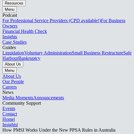
Resources
Menu
Podcast
For Professional Service Providers (CPD available!)
For Business
Owners
Financial Health Check
Insights
Case Studies
Guides
Liquidation
Voluntary Administration
Small Business Restructure
Safe
Harbour
Bankruptcy
About Us
Menu
About Us
Our People
Careers
News
Media Moments
Announcements
Community Support
Events
Contact
Home
|
Insights
|
How PMSI Works Under the New PPSA Rules in Australia​​​​‌ ‍ ​‍​‍‌‍ ‌ ​‍‌‍‍‌‌‍‌ ‌‍‍‌‌‍ ‍​‍​‍​ ‍‍​‍​‍‌ ​ ‌‍​‌‌‍ ‍‌‍‍‌‌ ‌​‌ ‍‌​‍ ‍‌‍‍‌‌‍ ​‍​‍​‍ ​​‍​‍‌‍‍​‌ ​‍‌‍‌‌‌‍‌‍​‍​‍​ ‍‍​‍​‍‌‍‍​‌ ‌​‌ ‌​‌ ​​‌ ​ ​ ‍‍​‍ ​‍ ‌‍ ‌‌‍​‌‌‍​ ‌‍‍ ‌‍​‌‌ ‍‌​‍ ‌‌‍‌ ‌‍ ‌‍ ‌‍‌​‌ ‌ ‌‍‍‌‌‍ ‍​‍ ‍‌ ​ ‌‍​‌‌‍ ‍‌‍‍‌‌ ‌​‌ ‍‌​‍ ‍‌ ​ ‌ ‌​‌ ‌‌‌‍‌​‌‍‍‌‌‍ ​‍ ‌ ​ ‌ ‌​‌ ‌‌‌‍‌​‌‍‍‌‌‍ ​‍ ‌‍‍‌‌‍ ‍‌ ‌​‌‍‌‌‌‍ ‍‌ ‌​​‍ ‌‍‌‌‌‍‌​‌‍‍‌‌ ‌​​‍ ‌‍ ‌‌‍ ‌‍‌​‌‍‌‌​ ‌‌ ​​‌ ​‍‌‍‌‌‌ ​ ‌‍‌‌‌‍ ‍‌ ‌​‌‍​‌‌ ‌​‌‍‍‌‌‍ ‌‍ ‍​ ‍ ‌‍‍‌‌‍‌​​ ‌​ ‍​​ ‌​​ ​​‌‍​ ​ ‌​​ ‍​​ ‌​​ ​‍​‍ ‌‌‍​‌​ ​ ‌‍​‍‌‍​‍​‍ ‌​ ‌​​ ​ ‌‍‌‌​ ‌ ​‍ ‌‌‍​‌‌‍‌‌‌‍‌‌​ ‌​​‍ ‌‌‍‌‍‌‍​‌​ ‌ ‌‍​‍​ ​‌​ ​ ​ ‌‍​ ​‌‌‍​ ​ ‍​‌‍​ ‌‍‌‌​ ‍ ‌ ‌​‌ ‍‌‌ ​​‌‍‌‌​ ‌‌ ​​‌‍ ‌ ​ ‌ ‌​​ ‍ ‌ ​​‌‍​‌‌ ‌​‌‍‍​​ ‌‌ ‌​‌‍‍‌‌ ‌​‌‍ ​‌‍‌‌​ ‌‍​‍‌‍​‌‌ ​ ‌‍‌‌‌‌‌‌‌ ​‍‌‍ ​​ ‌‌‍‍​‌ ‌​‌ ‌​‌ ​​‌ ​ ​‍‌‌​ ​ ‌​​‌​‍‌‌​ ​‍‌​‌‍​‍‌‌​ ​‍‌​‌‍‌‍ ‌‌‍​‌‌‍​ ‌‍‍ ‌‍​‌‌ ‍‌​‍ ‌‌‍‌ ‌‍ ‌‍ ‌‍‌​‌ ‌ ‌‍‍‌‌‍ ‍​‍ ‍‌ ​ ‌‍​‌‌‍ ‍‌‍‍‌‌ ‌​‌ ‍‌​‍ ‍‌ ​ ‌ ‌​‌ ‌‌‌‍‌​‌‍‍‌‌‍ ​‍‌‌​ ​‍‌​‌‍‌ ​ ‌ ‌​‌ ‌‌‌‍‌​‌‍‍‌‌‍ ​‍‌‍‌‍‍‌‌‍‌​​ ‌​ ‍​​ ‌​​ ​​‌‍​ ​ ‌​​ ‍​​ ‌​​ ​‍​‍ ‌‌‍​‌​ ​ ‌‍​‍‌‍​‍​‍ ‌​ ‌​​ ​ ‌‍‌‌​ ‌ ​‍ ‌‌‍​‌‌‍‌‌‌‍‌‌​ ‌​​‍ ‌‌‍‌‍‌‍​‌​ ‌ ‌‍​‍​ ​‌​ ​ ​ ‌‍​ ​‌‌‍​ ​ ‍​‌‍​ ‌‍‌‌​‍‌‍‌ ‌​‌ ‍‌‌ ​​‌‍‌‌​ ‌‌ ​​‌‍ ‌ ​ ‌ ‌​​‍‌‍‌ ​​‌‍​‌‌ ‌​‌‍‍​​ ‌‌ ‌​‌‍‍‌‌ ‌​‌‍ ​‌‍‌‌​‍‌‍‌ ​​‌‍‌‌‌ ​‍‌ ​ ‌ ​​‌‍‌‌‌‍​ ‌ ‌​‌‍‍‌‌ ‌‍‌‍‌‌​ ‌‌ ​​‌ ‌‌‌‍​‍‌‍ ​‌‍‍‌‌ ​ ‌‍‍​‌‍‌‌‌‍‌​​‍​‍‌ ‌