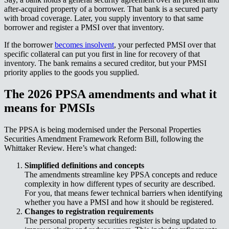
after-acquired property of a borrower. That bank is a secured party
with broad coverage. Later, you supply inventory to that same
borrower and register a PMSI over that inventory.​​​​‌ ‍ ​‍​‍‌‍ ‌ ​‍‌‍‍‌‌‍‌ ‌‍‍‌‌‍ ‍​‍​‍​ ‍‍​‍​‍‌ ​ ‌‍​‌‌‍ ‍‌‍‍‌‌ ‌​‌ ‍‌​‍ ‍‌‍‍‌‌‍ ​‍​‍​‍ ​​‍​‍‌‍‍​‌ ​‍‌‍‌‌‌‍‌‍​‍​‍​ ‍‍​‍​‍‌‍‍​‌ ‌​‌ ‌​‌ ​​‌ ​ ​ ‍‍​‍ ​‍ ‌‍ ‌‌‍​‌‌‍​ ‌‍‍ ‌‍​‌‌ ‍‌​‍ ‌‌‍‌ ‌‍ ‌‍ ‌‍‌​‌ ‌ ‌‍‍‌‌‍ ‍​‍ ‍‌ ​ ‌‍​‌‌‍ ‍‌‍‍‌‌ ‌​‌ ‍‌​‍ ‍‌ ​ ‌ ‌​‌ ‌‌‌‍‌​‌‍‍‌‌‍ ​‍ ‌ ​ ‌ ‌​‌ ‌‌‌‍‌​‌‍‍‌‌‍ ​‍ ‌‍‍‌‌‍ ‍‌ ‌​‌‍‌‌‌‍ ‍‌ ‌​​‍ ‌‍‌‌‌‍‌​‌‍‍‌‌ ‌​​‍ ‌‍ ‌‌‍ ‌‍‌​‌‍‌‌​ ‌‌ ​​‌ ​‍‌‍‌‌‌ ​ ‌‍‌‌‌‍ ‍‌ ‌​‌‍​‌‌ ‌​‌‍‍‌‌‍ ‌‍ ‍​ ‍ ‌‍‍‌‌‍‌​​ ‌​ ‍​​ ‌​​ ​​‌‍​ ​ ‌​​ ‍​​ ‌​​ ​‍​‍ ‌‌‍​‌​ ​ ‌‍​‍‌‍​‍​‍ ‌​ ‌​​ ​ ‌‍‌‌​ ‌ ​‍ ‌‌‍​‌‌‍‌‌‌‍‌‌​ ‌​​‍ ‌‌‍‌‍‌‍​‌​ ‌ ‌‍​‍​ ​‌​ ​ ​ ‌‍​ ​‌‌‍​ ​ ‍​‌‍​ ‌‍‌‌​ ‍ ‌ ‌​‌ ‍‌‌ ​​‌‍‌‌​ ‌‌ ​​‌‍ ‌ ​ ‌ ‌​​ ‍ ‌ ​​‌‍​‌‌ ‌​‌‍‍​​ ‌‌‍​ ‌‍ ‌‍ ‍‌ ‌​‌‍‌‌‌‍ ‍‌ ‌​​‍‌‌​ ‌‌‌​​‍‌‌ ‌‍‍ ‌‍‌‌‌ ‍‌​‍‌‌​ ​ ‌​‌​​‍‌‌​ ​ ‌​‌​​‍‌‌​ ​‍​ ​‍‌‍​‍​ ​‌​ ‌ ‌‍​‌‌‍​ ​ ‌ ​ ‌‌‌‍​‌‌‍​‌​ ‌‍​ ‌‌‌‍​‍​‍‌‌​ ​‍​ ​‍​‍‌‌​ ‌‌‌​‌​​‍ ‍‌‍​ ‌‍‍​‌‍‍‌‌‍ ​‌‍‌​‌ ​‍‌‍‌‌‌‍ ‍​‍‌‌​ ‌‌‌​​‍‌‌ ‌‍‍ ‌‍‌‌‌ ‍‌​‍‌‌​ ​ ‌​‌​​‍‌‌​ ​ ‌​‌​​‍‌‌​ ​‍​ ​‍‌‍​ ​ ​‍​ ​​​ ‌​‌‍​‍​ ​ ‌‍​ ‌‍‌‍‌‍‌‌​ ‌ ‌‍‌‍​ ‌​​‍‌‌​ ​‍​ ​‍​‍‌‌​ ‌‌‌​‌​​‍ ‍‌ ‌​‌‍‌‌‌ ‍​‌ ‌​​ ‌‍​‍‌‍​‌‌ ​ ‌‍‌‌‌‌‌‌‌ ​‍‌‍ ​​ ‌‌‍‍​‌ ‌​‌ ‌​‌ ​​‌ ​ ​‍‌‌​ ​ ‌​​‌​‍‌‌​ ​‍‌​‌‍​‍‌‌​ ​‍‌​‌‍‌‍ ‌‌‍​‌‌‍​ ‌‍‍ ‌‍​‌‌ ‍‌​‍ ‌‌‍‌ ‌‍ ‌‍ ‌‍‌​‌ ‌ ‌‍‍‌‌‍ ‍​‍ ‍‌ ​ ‌‍​‌‌‍ ‍‌‍‍‌‌ ‌​‌ ‍‌​‍ ‍‌ ​ ‌ ‌​‌ ‌‌‌‍‌​‌‍‍‌‌‍ ​‍‌‌​ ​‍‌​‌‍‌ ​ ‌ ‌​‌ ‌‌‌‍‌​‌‍‍‌‌‍ ​‍‌‍‌‍‍‌‌‍‌​​ ‌​ ‍​​ ‌​​ ​​‌‍​ ​ ‌​​ ‍​​ ‌​​ ​‍​‍ ‌‌‍​‌​ ​ ‌‍​‍‌‍​‍​‍ ‌​ ‌​​ ​ ‌‍‌‌​ ‌ ​‍ ‌‌‍​‌‌‍‌‌‌‍‌‌​ ‌​​‍ ‌‌‍‌‍‌‍​‌​ ‌ ‌‍​‍​ ​‌​ ​ ​ ‌‍​ ​‌‌‍​ ​ ‍​‌‍​ ‌‍‌‌​‍‌‍‌ ‌​‌ ‍‌‌ ​​‌‍‌‌​ ‌‌ ​​‌‍ ‌ ​ ‌ ‌​​‍‌‍‌ ​​‌‍​‌‌ ‌​‌‍‍​​ ‌‌‍​ ‌‍ ‌‍ ‍‌ ‌​‌‍‌‌‌‍ ‍‌ ‌​​‍‌‌​ ‌‌‌​​‍‌‌ ‌‍‍ ‌‍‌‌‌ ‍‌​‍‌‌​ ​ ‌​‌​​‍‌‌​ ​ ‌​‌​​‍‌‌​ ​‍​ ​‍‌‍​‍​ ​‌​ ‌ ‌‍​‌‌‍​ ​ ‌ ​ ‌‌‌‍​‌‌‍​‌​ ‌‍​ ‌‌‌‍​‍​‍‌‌​ ​‍​ ​‍​‍‌‌​ ‌‌‌​‌​​‍ ‍‌‍​ ‌‍‍​‌‍‍‌‌‍ ​‌‍‌​‌ ​‍‌‍‌‌‌‍ ‍​‍‌‌​ ‌‌‌​​‍‌‌ ‌‍‍ ‌‍‌‌‌ ‍‌​‍‌‌​ ​ ‌​‌​​‍‌‌​ ​ ‌​‌​​‍‌‌​ ​‍​ ​‍‌‍​ ​ ​‍​ ​​​ ‌​‌‍​‍​ ​ ‌‍​ ‌‍‌‍‌‍‌‌​ ‌ ‌‍‌‍​ ‌​​‍‌‌​ ​‍​ ​‍​‍‌‌​ ‌‌‌​‌​​‍ ‍‌ ‌​‌‍‌‌‌ ‍​‌ ‌​​‍‌‍‌ ​​‌‍‌‌‌ ​‍‌ ​ ‌ ​​‌‍‌‌‌‍​ ‌ ‌​‌‍‍‌‌ ‌‍‌‍‌‌​ ‌‌ ​​‌ ‌‌‌‍​‍‌‍ ​‌‍‍‌‌ ​ ‌‍‍​‌‍‌‌‌‍‌​​‍​‍‌ ‌
If the borrower ​​​​‌ ‍ ​‍​‍‌‍ ‌ ​‍‌‍‍‌‌‍‌ ‌‍‍‌‌‍ ‍​‍​‍​ ‍‍​‍​‍‌ ​ ‌‍​‌‌‍ ‍‌‍‍‌‌ ‌​‌ ‍‌​‍ ‍‌‍‍‌‌‍ ​‍​‍​‍ ​​‍​‍‌‍‍​‌ ​‍‌‍‌‌‌‍‌‍​‍​‍​ ‍‍​‍​‍‌‍‍​‌ ‌​‌ ‌​‌ ​​‌ ​ ​ ‍‍​‍ ​‍ ‌‍ ‌‌‍​‌‌‍​ ‌‍‍ ‌‍​‌‌ ‍‌​‍ ‌‌‍‌ ‌‍ ‌‍ ‌‍‌​‌ ‌ ‌‍‍‌‌‍ ‍​‍ ‍‌ ​ ‌‍​‌‌‍ ‍‌‍‍‌‌ ‌​‌ ‍‌​‍ ‍‌ ​ ‌ ‌​‌ ‌‌‌‍‌​‌‍‍‌‌‍ ​‍ ‌ ​ ‌ ‌​‌ ‌‌‌‍‌​‌‍‍‌‌‍ ​‍ ‌‍‍‌‌‍ ‍‌ ‌​‌‍‌‌‌‍ ‍‌ ‌​​‍ ‌‍‌‌‌‍‌​‌‍‍‌‌ ‌​​‍ ‌‍ ‌‌‍ ‌‍‌​‌‍‌‌​ ‌‌ ​​‌ ​‍‌‍‌‌‌ ​ ‌‍‌‌‌‍ ‍‌ ‌​‌‍​‌‌ ‌​‌‍‍‌‌‍ ‌‍ ‍​ ‍ ‌‍‍‌‌‍‌​​ ‌​ ‍​​ ‌​​ ​​‌‍​ ​ ‌​​ ‍​​ ‌​​ ​‍​‍ ‌‌‍​‌​ ​ ‌‍​‍‌‍​‍​‍ ‌​ ‌​​ ​ ‌‍‌‌​ ‌ ​‍ ‌‌‍​‌‌‍‌‌‌‍‌‌​ ‌​​‍ ‌‌‍‌‍‌‍​‌​ ‌ ‌‍​‍​ ​‌​ ​ ​ ‌‍​ ​‌‌‍​ ​ ‍​‌‍​ ‌‍‌‌​ ‍ ‌ ‌​‌ ‍‌‌ ​​‌‍‌‌​ ‌‌ ​​‌‍ ‌ ​ ‌ ‌​​ ‍ ‌ ​​‌‍​‌‌ ‌​‌‍‍​​ ‌‌‍​ ‌‍ ‌‍ ‍‌ ‌​‌‍‌‌‌‍ ‍‌ ‌​​‍‌‌​ ‌‌‌​​‍‌‌ ‌‍‍ ‌‍‌‌‌ ‍‌​‍‌‌​ ​ ‌​‌​​‍‌‌​ ​ ‌​‌​​‍‌‌​ ​‍​ ​‍​ ​‍​ ​​​ ‍​​ ​​‌‍​‍‌‍​ ​ ‌‍​ ‌‍​ ​​​ ​​​ ​​​ ‍‌​‍‌‌​ ​‍​ ​‍​‍‌‌​ ‌‌‌​‌​​‍ ‍‌‍​ ‌‍‍​‌‍‍‌‌‍ ​‌‍‌​‌ ​‍‌‍‌‌‌‍ ‍​‍‌‌​ ‌‌‌​​‍‌‌ ‌‍‍ ‌‍‌‌‌ ‍‌​‍‌‌​ ​ ‌​‌​​‍‌‌​ ​ ‌​‌​​‍‌‌​ ​‍​ ​‍​ ‍​​ ​​‌‍‌‍‌‍‌‍​ ​​​ ​‍‌‍‌‍​ ‌​‌‍​ ​ ‍​​ ‍​‌‍‌‌​‍‌‌​ ​‍​ ​‍​‍‌‌​ ‌‌‌​‌​​‍ ‍‌ ‌​‌‍‌‌‌ ‍​‌ ‌​​ ‌‍​‍‌‍​‌‌ ​ ‌‍‌‌‌‌‌‌‌ ​‍‌‍ ​​ ‌‌‍‍​‌ ‌​‌ ‌​‌ ​​‌ ​ ​‍‌‌​ ​ ‌​​‌​‍‌‌​ ​‍‌​‌‍​‍‌‌​ ​‍‌​‌‍‌‍ ‌‌‍​‌‌‍​ ‌‍‍ ‌‍​‌‌ ‍‌​‍ ‌‌‍‌ ‌‍ ‌‍ ‌‍‌​‌ ‌ ‌‍‍‌‌‍ ‍​‍ ‍‌ ​ ‌‍​‌‌‍ ‍‌‍‍‌‌ ‌​‌ ‍‌​‍ ‍‌ ​ ‌ ‌​‌ ‌‌‌‍‌​‌‍‍‌‌‍ ​‍‌‌​ ​‍‌​‌‍‌ ​ ‌ ‌​‌ ‌‌‌‍‌​‌‍‍‌‌‍ ​‍‌‍‌‍‍‌‌‍‌​​ ‌​ ‍​​ ‌​​ ​​‌‍​ ​ ‌​​ ‍​​ ‌​​ ​‍​‍ ‌‌‍​‌​ ​ ‌‍​‍‌‍​‍​‍ ‌​ ‌​​ ​ ‌‍‌‌​ ‌ ​‍ ‌‌‍​‌‌‍‌‌‌‍‌‌​ ‌​​‍ ‌‌‍‌‍‌‍​‌​ ‌ ‌‍​‍​ ​‌​ ​ ​ ‌‍​ ​‌‌‍​ ​ ‍​‌‍​ ‌‍‌‌​‍‌‍‌ ‌​‌ ‍‌‌ ​​‌‍‌‌​ ‌‌ ​​‌‍ ‌ ​ ‌ ‌​​‍‌‍‌ ​​‌‍​‌‌ ‌​‌‍‍​​ ‌‌‍​ ‌‍ ‌‍ ‍‌ ‌​‌‍‌‌‌‍ ‍‌ ‌​​‍‌‌​ ‌‌‌​​‍‌‌ ‌‍‍ ‌‍‌‌‌ ‍‌​‍‌‌​ ​ ‌​‌​​‍‌‌​ ​ ‌​‌​​‍‌‌​ ​‍​ ​‍​ ​‍​ ​​​ ‍​​ ​​‌‍​‍‌‍​ ​ ‌‍​ ‌‍​ ​​​ ​​​ ​​​ ‍‌​‍‌‌​ ​‍​ ​‍​‍‌‌​ ‌‌‌​‌​​‍ ‍‌‍​ ‌‍‍​‌‍‍‌‌‍ ​‌‍‌​‌ ​‍‌‍‌‌‌‍ ‍​‍‌‌​ ‌‌‌​​‍‌‌ ‌‍‍ ‌‍‌‌‌ ‍‌​‍‌‌​ ​ ‌​‌​​‍‌‌​ ​ ‌​‌​​‍‌‌​ ​‍​ ​‍​ ‍​​ ​​‌‍‌‍‌‍‌‍​ ​​​ ​‍‌‍‌‍​ ‌​‌‍​ ​ ‍​​ ‍​‌‍‌‌​‍‌‌​ ​‍​ ​‍​‍‌‌​ ‌‌‌​‌​​‍ ‍‌ ‌​‌‍‌‌‌ ‍​‌ ‌​​‍‌‍‌ ​​‌‍‌‌‌ ​‍‌ ​ ‌ ​​‌‍‌‌‌‍​ ‌ ‌​‌‍‍‌‌ ‌‍‌‍‌‌​ ‌‌ ​​‌ ‌‌‌‍​‍‌‍ ​‌‍‍‌‌ ​ ‌‍‍​‌‍‌‌‌‍‌​​‍​‍‌ ‌
becomes insolvent​​​​‌ ‍ ​‍​‍‌‍ ‌ ​‍‌‍‍‌‌‍‌ ‌‍‍‌‌‍ ‍​‍​‍​ ‍‍​‍​‍‌ ​ ‌‍​‌‌‍ ‍‌‍‍‌‌ ‌​‌ ‍‌​‍ ‍‌‍‍‌‌‍ ​‍​‍​‍ ​​‍​‍‌‍‍​‌ ​‍‌‍‌‌‌‍‌‍​‍​‍​ ‍‍​‍​‍‌‍‍​‌ ‌​‌ ‌​‌ ​​‌ ​ ​ ‍‍​‍ ​‍ ‌‍ ‌‌‍​‌‌‍​ ‌‍‍ ‌‍​‌‌ ‍‌​‍ ‌‌‍‌ ‌‍ ‌‍ ‌‍‌​‌ ‌ ‌‍‍‌‌‍ ‍​‍ ‍‌ ​ ‌‍​‌‌‍ ‍‌‍‍‌‌ ‌​‌ ‍‌​‍ ‍‌ ​ ‌ ‌​‌ ‌‌‌‍‌​‌‍‍‌‌‍ ​‍ ‌ ​ ‌ ‌​‌ ‌‌‌‍‌​‌‍‍‌‌‍ ​‍ ‌‍‍‌‌‍ ‍‌ ‌​‌‍‌‌‌‍ ‍‌ ‌​​‍ ‌‍‌‌‌‍‌​‌‍‍‌‌ ‌​​‍ ‌‍ ‌‌‍ ‌‍‌​‌‍‌‌​ ‌‌ ​​‌ ​‍‌‍‌‌‌ ​ ‌‍‌‌‌‍ ‍‌ ‌​‌‍​‌‌ ‌​‌‍‍‌‌‍ ‌‍ ‍​ ‍ ‌‍‍‌‌‍‌​​ ‌​ ‍​​ ‌​​ ​​‌‍​ ​ ‌​​ ‍​​ ‌​​ ​‍​‍ ‌‌‍​‌​ ​ ‌‍​‍‌‍​‍​‍ ‌​ ‌​​ ​ ‌‍‌‌​ ‌ ​‍ ‌‌‍​‌‌‍‌‌‌‍‌‌​ ‌​​‍ ‌‌‍‌‍‌‍​‌​ ‌ ‌‍​‍​ ​‌​ ​ ​ ‌‍​ ​‌‌‍​ ​ ‍​‌‍​ ‌‍‌‌​ ‍ ‌ ‌​‌ ‍‌‌ ​​‌‍‌‌​ ‌‌ ​​‌‍ ‌ ​ ‌ ‌​​ ‍ ‌ ​​‌‍​‌‌ ‌​‌‍‍​​ ‌‌‍​ ‌‍ ‌‍ ‍‌ ‌​‌‍‌‌‌‍ ‍‌ ‌​​‍‌‌​ ‌‌‌​​‍‌‌ ‌‍‍ ‌‍‌‌‌ ‍‌​‍‌‌​ ​ ‌​‌​​‍‌‌​ ​ ‌​‌​​‍‌‌​ ​‍​ ​‍​ ​‍​ ​​​ ‍​​ ​​‌‍​‍‌‍​ ​ ‌‍​ ‌‍​ ​​​ ​​​ ​​​ ‍‌​‍‌‌​ ​‍​ ​‍​‍‌‌​ ‌‌‌​‌​​‍ ‍‌‍​ ‌‍‍​‌‍‍‌‌‍ ​‌‍‌​‌ ​‍‌‍‌‌‌‍ ‍​‍‌‌​ ‌‌‌​​‍‌‌ ‌‍‍ ‌‍‌‌‌ ‍‌​‍‌‌​ ​ ‌​‌​​‍‌‌​ ​ ‌​‌​​‍‌‌​ ​‍​ ​‍​ ‌​‌‍​ ​ ​​‌‍‌‌​ ‍​​ ‍​​ ​‌​ ​‌​ ​ ‌‍‌​​ ‌‌​ ‌‍​‍‌‌​ ​‍​ ​‍​‍‌‌​ ‌‌‌​‌​​‍ ‍‌ ‌​‌‍‌‌‌ ‍​‌ ‌​​ ‌‍​‍‌‍​‌‌ ​ ‌‍‌‌‌‌‌‌‌ ​‍‌‍ ​​ ‌‌‍‍​‌ ‌​‌ ‌​‌ ​​‌ ​ ​‍‌‌​ ​ ‌​​‌​‍‌‌​ ​‍‌​‌‍​‍‌‌​ ​‍‌​‌‍‌‍ ‌‌‍​‌‌‍​ ‌‍‍ ‌‍​‌‌ ‍‌​‍ ‌‌‍‌ ‌‍ ‌‍ ‌‍‌​‌ ‌ ‌‍‍‌‌‍ ‍​‍ ‍‌ ​ ‌‍​‌‌‍ ‍‌‍‍‌‌ ‌​‌ ‍‌​‍ ‍‌ ​ ‌ ‌​‌ ‌‌‌‍‌​‌‍‍‌‌‍ ​‍‌‌​ ​‍‌​‌‍‌ ​ ‌ ‌​‌ ‌‌‌‍‌​‌‍‍‌‌‍ ​‍‌‍‌‍‍‌‌‍‌​​ ‌​ ‍​​ ‌​​ ​​‌‍​ ​ ‌​​ ‍​​ ‌​​ ​‍​‍ ‌‌‍​‌​ ​ ‌‍​‍‌‍​‍​‍ ‌​ ‌​​ ​ ‌‍‌‌​ ‌ ​‍ ‌‌‍​‌‌‍‌‌‌‍‌‌​ ‌​​‍ ‌‌‍‌‍‌‍​‌​ ‌ ‌‍​‍​ ​‌​ ​ ​ ‌‍​ ​‌‌‍​ ​ ‍​‌‍​ ‌‍‌‌​‍‌‍‌ ‌​‌ ‍‌‌ ​​‌‍‌‌​ ‌‌ ​​‌‍ ‌ ​ ‌ ‌​​‍‌‍‌ ​​‌‍​‌‌ ‌​‌‍‍​​ ‌‌‍​ ‌‍ ‌‍ ‍‌ ‌​‌‍‌‌‌‍ ‍‌ ‌​​‍‌‌​ ‌‌‌​​‍‌‌ ‌‍‍ ‌‍‌‌‌ ‍‌​‍‌‌​ ​ ‌​‌​​‍‌‌​ ​ ‌​‌​​‍‌‌​ ​‍​ ​‍​ ​‍​ ​​​ ‍​​ ​​‌‍​‍‌‍​ ​ ‌‍​ ‌‍​ ​​​ ​​​ ​​​ ‍‌​‍‌‌​ ​‍​ ​‍​‍‌‌​ ‌‌‌​‌​​‍ ‍‌‍​ ‌‍‍​‌‍‍‌‌‍ ​‌‍‌​‌ ​‍‌‍‌‌‌‍ ‍​‍‌‌​ ‌‌‌​​‍‌‌ ‌‍‍ ‌‍‌‌‌ ‍‌​‍‌‌​ ​ ‌​‌​​‍‌‌​ ​ ‌​‌​​‍‌‌​ ​‍​ ​‍​ ‌​‌‍​ ​ ​​‌‍‌‌​ ‍​​ ‍​​ ​‌​ ​‌​ ​ ‌‍‌​​ ‌‌​ ‌‍​‍‌‌​ ​‍​ ​‍​‍‌‌​ ‌‌‌​‌​​‍ ‍‌ ‌​‌‍‌‌‌ ‍​‌ ‌​​‍‌‍‌ ​​‌‍‌‌‌ ​‍‌ ​ ‌ ​​‌‍‌‌‌‍​ ‌ ‌​‌‍‍‌‌ ‌‍‌‍‌‌​ ‌‌ ​​‌ ‌‌‌‍​‍‌‍ ​‌‍‍‌‌ ​ ‌‍‍​‌‍‌‌‌‍‌​​‍​‍‌ ‌
, your perfected PMSI over that
specific collateral can put you first in line for recovery of that
inventory. The bank remains a secured creditor, but your PMSI
priority applies to the goods you supplied.​​​​‌ ‍ ​‍​‍‌‍ ‌ ​‍‌‍‍‌‌‍‌ ‌‍‍‌‌‍ ‍​‍​‍​ ‍‍​‍​‍‌ ​ ‌‍​‌‌‍ ‍‌‍‍‌‌ ‌​‌ ‍‌​‍ ‍‌‍‍‌‌‍ ​‍​‍​‍ ​​‍​‍‌‍‍​‌ ​‍‌‍‌‌‌‍‌‍​‍​‍​ ‍‍​‍​‍‌‍‍​‌ ‌​‌ ‌​‌ ​​‌ ​ ​ ‍‍​‍ ​‍ ‌‍ ‌‌‍​‌‌‍​ ‌‍‍ ‌‍​‌‌ ‍‌​‍ ‌‌‍‌ ‌‍ ‌‍ ‌‍‌​‌ ‌ ‌‍‍‌‌‍ ‍​‍ ‍‌ ​ ‌‍​‌‌‍ ‍‌‍‍‌‌ ‌​‌ ‍‌​‍ ‍‌ ​ ‌ ‌​‌ ‌‌‌‍‌​‌‍‍‌‌‍ ​‍ ‌ ​ ‌ ‌​‌ ‌‌‌‍‌​‌‍‍‌‌‍ ​‍ ‌‍‍‌‌‍ ‍‌ ‌​‌‍‌‌‌‍ ‍‌ ‌​​‍ ‌‍‌‌‌‍‌​‌‍‍‌‌ ‌​​‍ ‌‍ ‌‌‍ ‌‍‌​‌‍‌‌​ ‌‌ ​​‌ ​‍‌‍‌‌‌ ​ ‌‍‌‌‌‍ ‍‌ ‌​‌‍​‌‌ ‌​‌‍‍‌‌‍ ‌‍ ‍​ ‍ ‌‍‍‌‌‍‌​​ ‌​ ‍​​ ‌​​ ​​‌‍​ ​ ‌​​ ‍​​ ‌​​ ​‍​‍ ‌‌‍​‌​ ​ ‌‍​‍‌‍​‍​‍ ‌​ ‌​​ ​ ‌‍‌‌​ ‌ ​‍ ‌‌‍​‌‌‍‌‌‌‍‌‌​ ‌​​‍ ‌‌‍‌‍‌‍​‌​ ‌ ‌‍​‍​ ​‌​ ​ ​ ‌‍​ ​‌‌‍​ ​ ‍​‌‍​ ‌‍‌‌​ ‍ ‌ ‌​‌ ‍‌‌ ​​‌‍‌‌​ ‌‌ ​​‌‍ ‌ ​ ‌ ‌​​ ‍ ‌ ​​‌‍​‌‌ ‌​‌‍‍​​ ‌‌‍​ ‌‍ ‌‍ ‍‌ ‌​‌‍‌‌‌‍ ‍‌ ‌​​‍‌‌​ ‌‌‌​​‍‌‌ ‌‍‍ ‌‍‌‌‌ ‍‌​‍‌‌​ ​ ‌​‌​​‍‌‌​ ​ ‌​‌​​‍‌‌​ ​‍​ ​‍​ ​‍​ ​​​ ‍​​ ​​‌‍​‍‌‍​ ​ ‌‍​ ‌‍​ ​​​ ​​​ ​​​ ‍‌​‍‌‌​ ​‍​ ​‍​‍‌‌​ ‌‌‌​‌​​‍ ‍‌‍​ ‌‍‍​‌‍‍‌‌‍ ​‌‍‌​‌ ​‍‌‍‌‌‌‍ ‍​‍‌‌​ ‌‌‌​​‍‌‌ ‌‍‍ ‌‍‌‌‌ ‍‌​‍‌‌​ ​ ‌​‌​​‍‌‌​ ​ ‌​‌​​‍‌‌​ ​‍​ ​‍‌‍‌‌​ ​‌‌‍​ ​ ‌‍​ ‌‌​ ‌ ​ ‍​​ ​ ​ ‍​​ ​‌​ ‌‍‌‍​‌​‍‌‌​ ​‍​ ​‍​‍‌‌​ ‌‌‌​‌​​‍ ‍‌ ‌​‌‍‌‌‌ ‍​‌ ‌​​ ‌‍​‍‌‍​‌‌ ​ ‌‍‌‌‌‌‌‌‌ ​‍‌‍ ​​ ‌‌‍‍​‌ ‌​‌ ‌​‌ ​​‌ ​ ​‍‌‌​ ​ ‌​​‌​‍‌‌​ ​‍‌​‌‍​‍‌‌​ ​‍‌​‌‍‌‍ ‌‌‍​‌‌‍​ ‌‍‍ ‌‍​‌‌ ‍‌​‍ ‌‌‍‌ ‌‍ ‌‍ ‌‍‌​‌ ‌ ‌‍‍‌‌‍ ‍​‍ ‍‌ ​ ‌‍​‌‌‍ ‍‌‍‍‌‌ ‌​‌ ‍‌​‍ ‍‌ ​ ‌ ‌​‌ ‌‌‌‍‌​‌‍‍‌‌‍ ​‍‌‌​ ​‍‌​‌‍‌ ​ ‌ ‌​‌ ‌‌‌‍‌​‌‍‍‌‌‍ ​‍‌‍‌‍‍‌‌‍‌​​ ‌​ ‍​​ ‌​​ ​​‌‍​ ​ ‌​​ ‍​​ ‌​​ ​‍​‍ ‌‌‍​‌​ ​ ‌‍​‍‌‍​‍​‍ ‌​ ‌​​ ​ ‌‍‌‌​ ‌ ​‍ ‌‌‍​‌‌‍‌‌‌‍‌‌​ ‌​​‍ ‌‌‍‌‍‌‍​‌​ ‌ ‌‍​‍​ ​‌​ ​ ​ ‌‍​ ​‌‌‍​ ​ ‍​‌‍​ ‌‍‌‌​‍‌‍‌ ‌​‌ ‍‌‌ ​​‌‍‌‌​ ‌‌ ​​‌‍ ‌ ​ ‌ ‌​​‍‌‍‌ ​​‌‍​‌‌ ‌​‌‍‍​​ ‌‌‍​ ‌‍ ‌‍ ‍‌ ‌​‌‍‌‌‌‍ ‍‌ ‌​​‍‌‌​ ‌‌‌​​‍‌‌ ‌‍‍ ‌‍‌‌‌ ‍‌​‍‌‌​ ​ ‌​‌​​‍‌‌​ ​ ‌​‌​​‍‌‌​ ​‍​ ​‍​ ​‍​ ​​​ ‍​​ ​​‌‍​‍‌‍​ ​ ‌‍​ ‌‍​ ​​​ ​​​ ​​​ ‍‌​‍‌‌​ ​‍​ ​‍​‍‌‌​ ‌‌‌​‌​​‍ ‍‌‍​ ‌‍‍​‌‍‍‌‌‍ ​‌‍‌​‌ ​‍‌‍‌‌‌‍ ‍​‍‌‌​ ‌‌‌​​‍‌‌ ‌‍‍ ‌‍‌‌‌ ‍‌​‍‌‌​ ​ ‌​‌​​‍‌‌​ ​ ‌​‌​​‍‌‌​ ​‍​ ​‍‌‍‌‌​ ​‌‌‍​ ​ ‌‍​ ‌‌​ ‌ ​ ‍​​ ​ ​ ‍​​ ​‌​ ‌‍‌‍​‌​‍‌‌​ ​‍​ ​‍​‍‌‌​ ‌‌‌​‌​​‍ ‍‌ ‌​‌‍‌‌‌ ‍​‌ ‌​​‍‌‍‌ ​​‌‍‌‌‌ ​‍‌ ​ ‌ ​​‌‍‌‌‌‍​ ‌ ‌​‌‍‍‌‌ ‌‍‌‍‌‌​ ‌‌ ​​‌ ‌‌‌‍​‍‌‍ ​‌‍‍‌‌ ​ ‌‍‍​‌‍‌‌‌‍‌​​‍​‍‌ ‌
The 2026 PPSA amendments and what it
means for PMSIs​​​​‌ ‍ ​‍​‍‌‍ ‌ ​‍‌‍‍‌‌‍‌ ‌‍‍‌‌‍ ‍​‍​‍​ ‍‍​‍​‍‌ ​ ‌‍​‌‌‍ ‍‌‍‍‌‌ ‌​‌ ‍‌​‍ ‍‌‍‍‌‌‍ ​‍​‍​‍ ​​‍​‍‌‍‍​‌ ​‍‌‍‌‌‌‍‌‍​‍​‍​ ‍‍​‍​‍‌‍‍​‌ ‌​‌ ‌​‌ ​​‌ ​ ​ ‍‍​‍ ​‍ ‌‍ ‌‌‍​‌‌‍​ ‌‍‍ ‌‍​‌‌ ‍‌​‍ ‌‌‍‌ ‌‍ ‌‍ ‌‍‌​‌ ‌ ‌‍‍‌‌‍ ‍​‍ ‍‌ ​ ‌‍​‌‌‍ ‍‌‍‍‌‌ ‌​‌ ‍‌​‍ ‍‌ ​ ‌ ‌​‌ ‌‌‌‍‌​‌‍‍‌‌‍ ​‍ ‌ ​ ‌ ‌​‌ ‌‌‌‍‌​‌‍‍‌‌‍ ​‍ ‌‍‍‌‌‍ ‍‌ ‌​‌‍‌‌‌‍ ‍‌ ‌​​‍ ‌‍‌‌‌‍‌​‌‍‍‌‌ ‌​​‍ ‌‍ ‌‌‍ ‌‍‌​‌‍‌‌​ ‌‌ ​​‌ ​‍‌‍‌‌‌ ​ ‌‍‌‌‌‍ ‍‌ ‌​‌‍​‌‌ ‌​‌‍‍‌‌‍ ‌‍ ‍​ ‍ ‌‍‍‌‌‍‌​​ ‌​ ‍​​ ‌​​ ​​‌‍​ ​ ‌​​ ‍​​ ‌​​ ​‍​‍ ‌‌‍​‌​ ​ ‌‍​‍‌‍​‍​‍ ‌​ ‌​​ ​ ‌‍‌‌​ ‌ ​‍ ‌‌‍​‌‌‍‌‌‌‍‌‌​ ‌​​‍ ‌‌‍‌‍‌‍​‌​ ‌ ‌‍​‍​ ​‌​ ​ ​ ‌‍​ ​‌‌‍​ ​ ‍​‌‍​ ‌‍‌‌​ ‍ ‌ ‌​‌ ‍‌‌ ​​‌‍‌‌​ ‌‌ ​​‌‍ ‌ ​ ‌ ‌​​ ‍ ‌ ​​‌‍​‌‌ ‌​‌‍‍​​ ‌‌‍​ ‌‍ ‌‍ ‍‌ ‌​‌‍‌‌‌‍ ‍‌ ‌​​‍‌‌​ ‌‌‌​​‍‌‌ ‌‍‍ ‌‍‌‌‌ ‍‌​‍‌‌​ ​ ‌​‌​​‍‌‌​ ​ ‌​‌​​‍‌‌​ ​‍​ ​‍​ ‍‌​ ​​​ ​‍​ ‌‍​ ‌‌‌‍​‌​ ​‌‌‍‌‍‌‍​‍‌‍​ ‌‍‌​​ ‍​​‍‌‌​ ​‍​ ​‍​‍‌‌​ ‌‌‌​‌​​‍ ‍‌‍​ ‌‍‍​‌‍‍‌‌‍ ​‌‍‌​‌ ​‍‌‍‌‌‌‍ ‍​‍‌‌​ ‌‌‌​​‍‌‌ ‌‍‍ ‌‍‌‌‌ ‍‌​‍‌‌​ ​ ‌​‌​​‍‌‌​ ​ ‌​‌​​‍‌‌​ ​‍​ ​‍‌‍‌​‌‍‌‌​ ‍‌​ ​ ‌‍‌​​ ‍​​ ‍‌‌‍​‌​ ‌ ‌‍​‍​ ​‌​ ‍​​‍‌‌​ ​‍​ ​‍​‍‌‌​ ‌‌‌​‌​​‍ ‍‌ ‌​‌‍‌‌‌ ‍​‌ ‌​​ ‌‍​‍‌‍​‌‌ ​ ‌‍‌‌‌‌‌‌‌ ​‍‌‍ ​​ ‌‌‍‍​‌ ‌​‌ ‌​‌ ​​‌ ​ ​‍‌‌​ ​ ‌​​‌​‍‌‌​ ​‍‌​‌‍​‍‌‌​ ​‍‌​‌‍‌‍ ‌‌‍​‌‌‍​ ‌‍‍ ‌‍​‌‌ ‍‌​‍ ‌‌‍‌ ‌‍ ‌‍ ‌‍‌​‌ ‌ ‌‍‍‌‌‍ ‍​‍ ‍‌ ​ ‌‍​‌‌‍ ‍‌‍‍‌‌ ‌​‌ ‍‌​‍ ‍‌ ​ ‌ ‌​‌ ‌‌‌‍‌​‌‍‍‌‌‍ ​‍‌‌​ ​‍‌​‌‍‌ ​ ‌ ‌​‌ ‌‌‌‍‌​‌‍‍‌‌‍ ​‍‌‍‌‍‍‌‌‍‌​​ ‌​ ‍​​ ‌​​ ​​‌‍​ ​ ‌​​ ‍​​ ‌​​ ​‍​‍ ‌‌‍​‌​ ​ ‌‍​‍‌‍​‍​‍ ‌​ ‌​​ ​ ‌‍‌‌​ ‌ ​‍ ‌‌‍​‌‌‍‌‌‌‍‌‌​ ‌​​‍ ‌‌‍‌‍‌‍​‌​ ‌ ‌‍​‍​ ​‌​ ​ ​ ‌‍​ ​‌‌‍​ ​ ‍​‌‍​ ‌‍‌‌​‍‌‍‌ ‌​‌ ‍‌‌ ​​‌‍‌‌​ ‌‌ ​​‌‍ ‌ ​ ‌ ‌​​‍‌‍‌ ​​‌‍​‌‌ ‌​‌‍‍​​ ‌‌‍​ ‌‍ ‌‍ ‍‌ ‌​‌‍‌‌‌‍ ‍‌ ‌​​‍‌‌​ ‌‌‌​​‍‌‌ ‌‍‍ ‌‍‌‌‌ ‍‌​‍‌‌​ ​ ‌​‌​​‍‌‌​ ​ ‌​‌​​‍‌‌​ ​‍​ ​‍​ ‍‌​ ​​​ ​‍​ ‌‍​ ‌‌‌‍​‌​ ​‌‌‍‌‍‌‍​‍‌‍​ ‌‍‌​​ ‍​​‍‌‌​ ​‍​ ​‍​‍‌‌​ ‌‌‌​‌​​‍ ‍‌‍​ ‌‍‍​‌‍‍‌‌‍ ​‌‍‌​‌ ​‍‌‍‌‌‌‍ ‍​‍‌‌​ ‌‌‌​​‍‌‌ ‌‍‍ ‌‍‌‌‌ ‍‌​‍‌‌​ ​ ‌​‌​​‍‌‌​ ​ ‌​‌​​‍‌‌​ ​‍​ ​‍‌‍‌​‌‍‌‌​ ‍‌​ ​ ‌‍‌​​ ‍​​ ‍‌‌‍​‌​ ‌ ‌‍​‍​ ​‌​ ‍​​‍‌‌​ ​‍​ ​‍​‍‌‌​ ‌‌‌​‌​​‍ ‍‌ ‌​‌‍‌‌‌ ‍​‌ ‌​​‍‌‍‌ ​​‌‍‌‌‌ ​‍‌ ​ ‌ ​​‌‍‌‌‌‍​ ‌ ‌​‌‍‍‌‌ ‌‍‌‍‌‌​ ‌‌ ​​‌ ‌‌‌‍​‍‌‍ ​‌‍‍‌‌ ​ ‌‍‍​‌‍‌‌‌‍‌​​‍​‍‌ ‌
The PPSA is being modernised under the Personal Properties
Securities Amendment Framework Reform Bill, following the
Whittaker Review. Here’s what changed:​​​​‌ ‍ ​‍​‍‌‍ ‌ ​‍‌‍‍‌‌‍‌ ‌‍‍‌‌‍ ‍​‍​‍​ ‍‍​‍​‍‌ ​ ‌‍​‌‌‍ ‍‌‍‍‌‌ ‌​‌ ‍‌​‍ ‍‌‍‍‌‌‍ ​‍​‍​‍ ​​‍​‍‌‍‍​‌ ​‍‌‍‌‌‌‍‌‍​‍​‍​ ‍‍​‍​‍‌‍‍​‌ ‌​‌ ‌​‌ ​​‌ ​ ​ ‍‍​‍ ​‍ ‌‍ ‌‌‍​‌‌‍​ ‌‍‍ ‌‍​‌‌ ‍‌​‍ ‌‌‍‌ ‌‍ ‌‍ ‌‍‌​‌ ‌ ‌‍‍‌‌‍ ‍​‍ ‍‌ ​ ‌‍​‌‌‍ ‍‌‍‍‌‌ ‌​‌ ‍‌​‍ ‍‌ ​ ‌ ‌​‌ ‌‌‌‍‌​‌‍‍‌‌‍ ​‍ ‌ ​ ‌ ‌​‌ ‌‌‌‍‌​‌‍‍‌‌‍ ​‍ ‌‍‍‌‌‍ ‍‌ ‌​‌‍‌‌‌‍ ‍‌ ‌​​‍ ‌‍‌‌‌‍‌​‌‍‍‌‌ ‌​​‍ ‌‍ ‌‌‍ ‌‍‌​‌‍‌‌​ ‌‌ ​​‌ ​‍‌‍‌‌‌ ​ ‌‍‌‌‌‍ ‍‌ ‌​‌‍​‌‌ ‌​‌‍‍‌‌‍ ‌‍ ‍​ ‍ ‌‍‍‌‌‍‌​​ ‌​ ‍​​ ‌​​ ​​‌‍​ ​ ‌​​ ‍​​ ‌​​ ​‍​‍ ‌‌‍​‌​ ​ ‌‍​‍‌‍​‍​‍ ‌​ ‌​​ ​ ‌‍‌‌​ ‌ ​‍ ‌‌‍​‌‌‍‌‌‌‍‌‌​ ‌​​‍ ‌‌‍‌‍‌‍​‌​ ‌ ‌‍​‍​ ​‌​ ​ ​ ‌‍​ ​‌‌‍​ ​ ‍​‌‍​ ‌‍‌‌​ ‍ ‌ ‌​‌ ‍‌‌ ​​‌‍‌‌​ ‌‌ ​​‌‍ ‌ ​ ‌ ‌​​ ‍ ‌ ​​‌‍​‌‌ ‌​‌‍‍​​ ‌‌‍​ ‌‍ ‌‍ ‍‌ ‌​‌‍‌‌‌‍ ‍‌ ‌​​‍‌‌​ ‌‌‌​​‍‌‌ ‌‍‍ ‌‍‌‌‌ ‍‌​‍‌‌​ ​ ‌​‌​​‍‌‌​ ​ ‌​‌​​‍‌‌​ ​‍​ ​‍‌‍​‌​ ‍​‌‍​‍‌‍‌​​ ​ ‌‍‌‍​ ‍​​ ‌ ​ ‍​‌‍‌​‌‍​‍​ ‌‍​‍‌‌​ ​‍​ ​‍​‍‌‌​ ‌‌‌​‌​​‍ ‍‌‍​ ‌‍‍​‌‍‍‌‌‍ ​‌‍‌​‌ ​‍‌‍‌‌‌‍ ‍​‍‌‌​ ‌‌‌​​‍‌‌ ‌‍‍ ‌‍‌‌‌ ‍‌​‍‌‌​ ​ ‌​‌​​‍‌‌​ ​ ‌​‌​​‍‌‌​ ​‍​ ​‍​ ​​‌‍‌‌‌‍‌​‌‍‌​​ ‍‌​ ‌‍​ ‌​​ ‌ ​ ‍​​ ‍‌​ ​ ​ ‍​​‍‌‌​ ​‍​ ​‍​‍‌‌​ ‌‌‌​‌​​‍ ‍‌ ‌​‌‍‌‌‌ ‍​‌ ‌​​ ‌‍​‍‌‍​‌‌ ​ ‌‍‌‌‌‌‌‌‌ ​‍‌‍ ​​ ‌‌‍‍​‌ ‌​‌ ‌​‌ ​​‌ ​ ​‍‌‌​ ​ ‌​​‌​‍‌‌​ ​‍‌​‌‍​‍‌‌​ ​‍‌​‌‍‌‍ ‌‌‍​‌‌‍​ ‌‍‍ ‌‍​‌‌ ‍‌​‍ ‌‌‍‌ ‌‍ ‌‍ ‌‍‌​‌ ‌ ‌‍‍‌‌‍ ‍​‍ ‍‌ ​ ‌‍​‌‌‍ ‍‌‍‍‌‌ ‌​‌ ‍‌​‍ ‍‌ ​ ‌ ‌​‌ ‌‌‌‍‌​‌‍‍‌‌‍ ​‍‌‌​ ​‍‌​‌‍‌ ​ ‌ ‌​‌ ‌‌‌‍‌​‌‍‍‌‌‍ ​‍‌‍‌‍‍‌‌‍‌​​ ‌​ ‍​​ ‌​​ ​​‌‍​ ​ ‌​​ ‍​​ ‌​​ ​‍​‍ ‌‌‍​‌​ ​ ‌‍​‍‌‍​‍​‍ ‌​ ‌​​ ​ ‌‍‌‌​ ‌ ​‍ ‌‌‍​‌‌‍‌‌‌‍‌‌​ ‌​​‍ ‌‌‍‌‍‌‍​‌​ ‌ ‌‍​‍​ ​‌​ ​ ​ ‌‍​ ​‌‌‍​ ​ ‍​‌‍​ ‌‍‌‌​‍‌‍‌ ‌​‌ ‍‌‌ ​​‌‍‌‌​ ‌‌ ​​‌‍ ‌ ​ ‌ ‌​​‍‌‍‌ ​​‌‍​‌‌ ‌​‌‍‍​​ ‌‌‍​ ‌‍ ‌‍ ‍‌ ‌​‌‍‌‌‌‍ ‍‌ ‌​​‍‌‌​ ‌‌‌​​‍‌‌ ‌‍‍ ‌‍‌‌‌ ‍‌​‍‌‌​ ​ ‌​‌​​‍‌‌​ ​ ‌​‌​​‍‌‌​ ​‍​ ​‍‌‍​‌​ ‍​‌‍​‍‌‍‌​​ ​ ‌‍‌‍​ ‍​​ ‌ ​ ‍​‌‍‌​‌‍​‍​ ‌‍​‍‌‌​ ​‍​ ​‍​‍‌‌​ ‌‌‌​‌​​‍ ‍‌‍​ ‌‍‍​‌‍‍‌‌‍ ​‌‍‌​‌ ​‍‌‍‌‌‌‍ ‍​‍‌‌​ ‌‌‌​​‍‌‌ ‌‍‍ ‌‍‌‌‌ ‍‌​‍‌‌​ ​ ‌​‌​​‍‌‌​ ​ ‌​‌​​‍‌‌​ ​‍​ ​‍​ ​​‌‍‌‌‌‍‌​‌‍‌​​ ‍‌​ ‌‍​ ‌​​ ‌ ​ ‍​​ ‍‌​ ​ ​ ‍​​‍‌‌​ ​‍​ ​‍​‍‌‌​ ‌‌‌​‌​​‍ ‍‌ ‌​‌‍‌‌‌ ‍​‌ ‌​​‍‌‍‌ ​​‌‍‌‌‌ ​‍‌ ​ ‌ ​​‌‍‌‌‌‍​ ‌ ‌​‌‍‍‌‌ ‌‍‌‍‌‌​ ‌‌ ​​‌ ‌‌‌‍​‍‌‍ ​‌‍‍‌‌ ​ ‌‍‍​‌‍‌‌‌‍‌​​‍​‍‌ ‌
Simplified definitions and concepts​​​​‌ ‍ ​‍​‍‌‍ ‌ ​‍‌‍‍‌‌‍‌ ‌‍‍‌‌‍ ‍​‍​‍​ ‍‍​‍​‍‌ ​ ‌‍​‌‌‍ ‍‌‍‍‌‌ ‌​‌ ‍‌​‍ ‍‌‍‍‌‌‍ ​‍​‍​‍ ​​‍​‍‌‍‍​‌ ​‍‌‍‌‌‌‍‌‍​‍​‍​ ‍‍​‍​‍‌‍‍​‌ ‌​‌ ‌​‌ ​​‌ ​ ​ ‍‍​‍ ​‍ ‌‍ ‌‌‍​‌‌‍​ ‌‍‍ ‌‍​‌‌ ‍‌​‍ ‌‌‍‌ ‌‍ ‌‍ ‌‍‌​‌ ‌ ‌‍‍‌‌‍ ‍​‍ ‍‌ ​ ‌‍​‌‌‍ ‍‌‍‍‌‌ ‌​‌ ‍‌​‍ ‍‌ ​ ‌ ‌​‌ ‌‌‌‍‌​‌‍‍‌‌‍ ​‍ ‌ ​ ‌ ‌​‌ ‌‌‌‍‌​‌‍‍‌‌‍ ​‍ ‌‍‍‌‌‍ ‍‌ ‌​‌‍‌‌‌‍ ‍‌ ‌​​‍ ‌‍‌‌‌‍‌​‌‍‍‌‌ ‌​​‍ ‌‍ ‌‌‍ ‌‍‌​‌‍‌‌​ ‌‌ ​​‌ ​‍‌‍‌‌‌ ​ ‌‍‌‌‌‍ ‍‌ ‌​‌‍​‌‌ ‌​‌‍‍‌‌‍ ‌‍ ‍​ ‍ ‌‍‍‌‌‍‌​​ ‌​ ‍​​ ‌​​ ​​‌‍​ ​ ‌​​ ‍​​ ‌​​ ​‍​‍ ‌‌‍​‌​ ​ ‌‍​‍‌‍​‍​‍ ‌​ ‌​​ ​ ‌‍‌‌​ ‌ ​‍ ‌‌‍​‌‌‍‌‌‌‍‌‌​ ‌​​‍ ‌‌‍‌‍‌‍​‌​ ‌ ‌‍​‍​ ​‌​ ​ ​ ‌‍​ ​‌‌‍​ ​ ‍​‌‍​ ‌‍‌‌​ ‍ ‌ ‌​‌ ‍‌‌ ​​‌‍‌‌​ ‌‌ ​​‌‍ ‌ ​ ‌ ‌​​ ‍ ‌ ​​‌‍​‌‌ ‌​‌‍‍​​ ‌‌‍​ ‌‍ ‌‍ ‍‌ ‌​‌‍‌‌‌‍ ‍‌ ‌​​‍‌‌​ ‌‌‌​​‍‌‌ ‌‍‍ ‌‍‌‌‌ ‍‌​‍‌‌​ ​ ‌​‌​​‍‌‌​ ​ ‌​‌​​‍‌‌​ ​‍​ ​‍​ ‌ ‌‍​ ​ ‌‌​ ‌ ​ ‌‌‌‍​‍​ ​​​ ‌​​ ‌ ‌‍​ ​ ‍‌​ ‌​​‍‌‌​ ​‍​ ​‍​‍‌‌​ ‌‌‌​‌​​‍ ‍‌‍​ ‌‍‍​‌‍‍‌‌‍ ​‌‍‌​‌ ​‍‌‍‌‌‌‍ ‍​‍‌‌​ ‌‌‌​​‍‌‌ ‌‍‍ ‌‍‌‌‌ ‍‌​‍‌‌​ ​ ‌​‌​​‍‌‌​ ​ ‌​‌​​‍‌‌​ ​‍​ ​‍‌‍‌‌​ ​ ​ ‌​‌‍​ ​ ‍​​ ​‍‌‍‌‌​ ​ ​ ​ ‌‍‌‌‌‍‌​​ ‌ ​‍‌‌​ ​‍​ ​‍​‍‌‌​ ‌‌‌​‌​​‍ ‍‌ ‌​‌‍‌‌‌ ‍​‌ ‌​​ ‌‍​‍‌‍​‌‌ ​ ‌‍‌‌‌‌‌‌‌ ​‍‌‍ ​​ ‌‌‍‍​‌ ‌​‌ ‌​‌ ​​‌ ​ ​‍‌‌​ ​ ‌​​‌​‍‌‌​ ​‍‌​‌‍​‍‌‌​ ​‍‌​‌‍‌‍ ‌‌‍​‌‌‍​ ‌‍‍ ‌‍​‌‌ ‍‌​‍ ‌‌‍‌ ‌‍ ‌‍ ‌‍‌​‌ ‌ ‌‍‍‌‌‍ ‍​‍ ‍‌ ​ ‌‍​‌‌‍ ‍‌‍‍‌‌ ‌​‌ ‍‌​‍ ‍‌ ​ ‌ ‌​‌ ‌‌‌‍‌​‌‍‍‌‌‍ ​‍‌‌​ ​‍‌​‌‍‌ ​ ‌ ‌​‌ ‌‌‌‍‌​‌‍‍‌‌‍ ​‍‌‍‌‍‍‌‌‍‌​​ ‌​ ‍​​ ‌​​ ​​‌‍​ ​ ‌​​ ‍​​ ‌​​ ​‍​‍ ‌‌‍​‌​ ​ ‌‍​‍‌‍​‍​‍ ‌​ ‌​​ ​ ‌‍‌‌​ ‌ ​‍ ‌‌‍​‌‌‍‌‌‌‍‌‌​ ‌​​‍ ‌‌‍‌‍‌‍​‌​ ‌ ‌‍​‍​ ​‌​ ​ ​ ‌‍​ ​‌‌‍​ ​ ‍​‌‍​ ‌‍‌‌​‍‌‍‌ ‌​‌ ‍‌‌ ​​‌‍‌‌​ ‌‌ ​​‌‍ ‌ ​ ‌ ‌​​‍‌‍‌ ​​‌‍​‌‌ ‌​‌‍‍​​ ‌‌‍​ ‌‍ ‌‍ ‍‌ ‌​‌‍‌‌‌‍ ‍‌ ‌​​‍‌‌​ ‌‌‌​​‍‌‌ ‌‍‍ ‌‍‌‌‌ ‍‌​‍‌‌​ ​ ‌​‌​​‍‌‌​ ​ ‌​‌​​‍‌‌​ ​‍​ ​‍​ ‌ ‌‍​ ​ ‌‌​ ‌ ​ ‌‌‌‍​‍​ ​​​ ‌​​ ‌ ‌‍​ ​ ‍‌​ ‌​​‍‌‌​ ​‍​ ​‍​‍‌‌​ ‌‌‌​‌​​‍ ‍‌‍​ ‌‍‍​‌‍‍‌‌‍ ​‌‍‌​‌ ​‍‌‍‌‌‌‍ ‍​‍‌‌​ ‌‌‌​​‍‌‌ ‌‍‍ ‌‍‌‌‌ ‍‌​‍‌‌​ ​ ‌​‌​​‍‌‌​ ​ ‌​‌​​‍‌‌​ ​‍​ ​‍‌‍‌‌​ ​ ​ ‌​‌‍​ ​ ‍​​ ​‍‌‍‌‌​ ​ ​ ​ ‌‍‌‌‌‍‌​​ ‌ ​‍‌‌​ ​‍​ ​‍​‍‌‌​ ‌‌‌​‌​​‍ ‍‌ ‌​‌‍‌‌‌ ‍​‌ ‌​​‍‌‍‌ ​​‌‍‌‌‌ ​‍‌ ​ ‌ ​​‌‍‌‌‌‍​ ‌ ‌​‌‍‍‌‌ ‌‍‌‍‌‌​ ‌‌ ​​‌ ‌‌‌‍​‍‌‍ ​‌‍‍‌‌ ​ ‌‍‍​‌‍‌‌‌‍‌​​‍​‍‌ ‌
The amendments streamline key PPSA concepts and reduce
complexity in how different types of security are described.
For you, that means fewer technical barriers when identifying
whether you have a PMSI and how it should be registered.​​​​‌ ‍ ​‍​‍‌‍ ‌ ​‍‌‍‍‌‌‍‌ ‌‍‍‌‌‍ ‍​‍​‍​ ‍‍​‍​‍‌ ​ ‌‍​‌‌‍ ‍‌‍‍‌‌ ‌​‌ ‍‌​‍ ‍‌‍‍‌‌‍ ​‍​‍​‍ ​​‍​‍‌‍‍​‌ ​‍‌‍‌‌‌‍‌‍​‍​‍​ ‍‍​‍​‍‌‍‍​‌ ‌​‌ ‌​‌ ​​‌ ​ ​ ‍‍​‍ ​‍ ‌‍ ‌‌‍​‌‌‍​ ‌‍‍ ‌‍​‌‌ ‍‌​‍ ‌‌‍‌ ‌‍ ‌‍ ‌‍‌​‌ ‌ ‌‍‍‌‌‍ ‍​‍ ‍‌ ​ ‌‍​‌‌‍ ‍‌‍‍‌‌ ‌​‌ ‍‌​‍ ‍‌ ​ ‌ ‌​‌ ‌‌‌‍‌​‌‍‍‌‌‍ ​‍ ‌ ​ ‌ ‌​‌ ‌‌‌‍‌​‌‍‍‌‌‍ ​‍ ‌‍‍‌‌‍ ‍‌ ‌​‌‍‌‌‌‍ ‍‌ ‌​​‍ ‌‍‌‌‌‍‌​‌‍‍‌‌ ‌​​‍ ‌‍ ‌‌‍ ‌‍‌​‌‍‌‌​ ‌‌ ​​‌ ​‍‌‍‌‌‌ ​ ‌‍‌‌‌‍ ‍‌ ‌​‌‍​‌‌ ‌​‌‍‍‌‌‍ ‌‍ ‍​ ‍ ‌‍‍‌‌‍‌​​ ‌​ ‍​​ ‌​​ ​​‌‍​ ​ ‌​​ ‍​​ ‌​​ ​‍​‍ ‌‌‍​‌​ ​ ‌‍​‍‌‍​‍​‍ ‌​ ‌​​ ​ ‌‍‌‌​ ‌ ​‍ ‌‌‍​‌‌‍‌‌‌‍‌‌​ ‌​​‍ ‌‌‍‌‍‌‍​‌​ ‌ ‌‍​‍​ ​‌​ ​ ​ ‌‍​ ​‌‌‍​ ​ ‍​‌‍​ ‌‍‌‌​ ‍ ‌ ‌​‌ ‍‌‌ ​​‌‍‌‌​ ‌‌ ​​‌‍ ‌ ​ ‌ ‌​​ ‍ ‌ ​​‌‍​‌‌ ‌​‌‍‍​​ ‌‌‍​ ‌‍ ‌‍ ‍‌ ‌​‌‍‌‌‌‍ ‍‌ ‌​​‍‌‌​ ‌‌‌​​‍‌‌ ‌‍‍ ‌‍‌‌‌ ‍‌​‍‌‌​ ​ ‌​‌​​‍‌‌​ ​ ‌​‌​​‍‌‌​ ​‍​ ​‍​ ‌ ‌‍​ ​ ‌‌​ ‌ ​ ‌‌‌‍​‍​ ​​​ ‌​​ ‌ ‌‍​ ​ ‍‌​ ‌​​‍‌‌​ ​‍​ ​‍​‍‌‌​ ‌‌‌​‌​​‍ ‍‌‍​ ‌‍‍​‌‍‍‌‌‍ ​‌‍‌​‌ ​‍‌‍‌‌‌‍ ‍​‍‌‌​ ‌‌‌​​‍‌‌ ‌‍‍ ‌‍‌‌‌ ‍‌​‍‌‌​ ​ ‌​‌​​‍‌‌​ ​ ‌​‌​​‍‌‌​ ​‍​ ​‍​ ​​​ ‌‌​ ‌​‌‍‌​‌‍‌‍‌‍​‌​ ​‍‌‍​ ‌‍‌‌​ ‌ ‌‍‌‍​ ‌ ​‍‌‌​ ​‍​ ​‍​‍‌‌​ ‌‌‌​‌​​‍ ‍‌ ‌​‌‍‌‌‌ ‍​‌ ‌​​ ‌‍​‍‌‍​‌‌ ​ ‌‍‌‌‌‌‌‌‌ ​‍‌‍ ​​ ‌‌‍‍​‌ ‌​‌ ‌​‌ ​​‌ ​ ​‍‌‌​ ​ ‌​​‌​‍‌‌​ ​‍‌​‌‍​‍‌‌​ ​‍‌​‌‍‌‍ ‌‌‍​‌‌‍​ ‌‍‍ ‌‍​‌‌ ‍‌​‍ ‌‌‍‌ ‌‍ ‌‍ ‌‍‌​‌ ‌ ‌‍‍‌‌‍ ‍​‍ ‍‌ ​ ‌‍​‌‌‍ ‍‌‍‍‌‌ ‌​‌ ‍‌​‍ ‍‌ ​ ‌ ‌​‌ ‌‌‌‍‌​‌‍‍‌‌‍ ​‍‌‌​ ​‍‌​‌‍‌ ​ ‌ ‌​‌ ‌‌‌‍‌​‌‍‍‌‌‍ ​‍‌‍‌‍‍‌‌‍‌​​ ‌​ ‍​​ ‌​​ ​​‌‍​ ​ ‌​​ ‍​​ ‌​​ ​‍​‍ ‌‌‍​‌​ ​ ‌‍​‍‌‍​‍​‍ ‌​ ‌​​ ​ ‌‍‌‌​ ‌ ​‍ ‌‌‍​‌‌‍‌‌‌‍‌‌​ ‌​​‍ ‌‌‍‌‍‌‍​‌​ ‌ ‌‍​‍​ ​‌​ ​ ​ ‌‍​ ​‌‌‍​ ​ ‍​‌‍​ ‌‍‌‌​‍‌‍‌ ‌​‌ ‍‌‌ ​​‌‍‌‌​ ‌‌ ​​‌‍ ‌ ​ ‌ ‌​​‍‌‍‌ ​​‌‍​‌‌ ‌​‌‍‍​​ ‌‌‍​ ‌‍ ‌‍ ‍‌ ‌​‌‍‌‌‌‍ ‍‌ ‌​​‍‌‌​ ‌‌‌​​‍‌‌ ‌‍‍ ‌‍‌‌‌ ‍‌​‍‌‌​ ​ ‌​‌​​‍‌‌​ ​ ‌​‌​​‍‌‌​ ​‍​ ​‍​ ‌ ‌‍​ ​ ‌‌​ ‌ ​ ‌‌‌‍​‍​ ​​​ ‌​​ ‌ ‌‍​ ​ ‍‌​ ‌​​‍‌‌​ ​‍​ ​‍​‍‌‌​ ‌‌‌​‌​​‍ ‍‌‍​ ‌‍‍​‌‍‍‌‌‍ ​‌‍‌​‌ ​‍‌‍‌‌‌‍ ‍​‍‌‌​ ‌‌‌​​‍‌‌ ‌‍‍ ‌‍‌‌‌ ‍‌​‍‌‌​ ​ ‌​‌​​‍‌‌​ ​ ‌​‌​​‍‌‌​ ​‍​ ​‍​ ​​​ ‌‌​ ‌​‌‍‌​‌‍‌‍‌‍​‌​ ​‍‌‍​ ‌‍‌‌​ ‌ ‌‍‌‍​ ‌ ​‍‌‌​ ​‍​ ​‍​‍‌‌​ ‌‌‌​‌​​‍ ‍‌ ‌​‌‍‌‌‌ ‍​‌ ‌​​‍‌‍‌ ​​‌‍‌‌‌ ​‍‌ ​ ‌ ​​‌‍‌‌‌‍​ ‌ ‌​‌‍‍‌‌ ‌‍‌‍‌‌​ ‌‌ ​​‌ ‌‌‌‍​‍‌‍ ​‌‍‍‌‌ ​ ‌‍‍​‌‍‌‌‌‍‌​​‍​‍‌ ‌
Changes to registration requirements​​​​‌ ‍ ​‍​‍‌‍ ‌ ​‍‌‍‍‌‌‍‌ ‌‍‍‌‌‍ ‍​‍​‍​ ‍‍​‍​‍‌ ​ ‌‍​‌‌‍ ‍‌‍‍‌‌ ‌​‌ ‍‌​‍ ‍‌‍‍‌‌‍ ​‍​‍​‍ ​​‍​‍‌‍‍​‌ ​‍‌‍‌‌‌‍‌‍​‍​‍​ ‍‍​‍​‍‌‍‍​‌ ‌​‌ ‌​‌ ​​‌ ​ ​ ‍‍​‍ ​‍ ‌‍ ‌‌‍​‌‌‍​ ‌‍‍ ‌‍​‌‌ ‍‌​‍ ‌‌‍‌ ‌‍ ‌‍ ‌‍‌​‌ ‌ ‌‍‍‌‌‍ ‍​‍ ‍‌ ​ ‌‍​‌‌‍ ‍‌‍‍‌‌ ‌​‌ ‍‌​‍ ‍‌ ​ ‌ ‌​‌ ‌‌‌‍‌​‌‍‍‌‌‍ ​‍ ‌ ​ ‌ ‌​‌ ‌‌‌‍‌​‌‍‍‌‌‍ ​‍ ‌‍‍‌‌‍ ‍‌ ‌​‌‍‌‌‌‍ ‍‌ ‌​​‍ ‌‍‌‌‌‍‌​‌‍‍‌‌ ‌​​‍ ‌‍ ‌‌‍ ‌‍‌​‌‍‌‌​ ‌‌ ​​‌ ​‍‌‍‌‌‌ ​ ‌‍‌‌‌‍ ‍‌ ‌​‌‍​‌‌ ‌​‌‍‍‌‌‍ ‌‍ ‍​ ‍ ‌‍‍‌‌‍‌​​ ‌​ ‍​​ ‌​​ ​​‌‍​ ​ ‌​​ ‍​​ ‌​​ ​‍​‍ ‌‌‍​‌​ ​ ‌‍​‍‌‍​‍​‍ ‌​ ‌​​ ​ ‌‍‌‌​ ‌ ​‍ ‌‌‍​‌‌‍‌‌‌‍‌‌​ ‌​​‍ ‌‌‍‌‍‌‍​‌​ ‌ ‌‍​‍​ ​‌​ ​ ​ ‌‍​ ​‌‌‍​ ​ ‍​‌‍​ ‌‍‌‌​ ‍ ‌ ‌​‌ ‍‌‌ ​​‌‍‌‌​ ‌‌ ​​‌‍ ‌ ​ ‌ ‌​​ ‍ ‌ ​​‌‍​‌‌ ‌​‌‍‍​​ ‌‌‍​ ‌‍ ‌‍ ‍‌ ‌​‌‍‌‌‌‍ ‍‌ ‌​​‍‌‌​ ‌‌‌​​‍‌‌ ‌‍‍ ‌‍‌‌‌ ‍‌​‍‌‌​ ​ ‌​‌​​‍‌‌​ ​ ‌​‌​​‍‌‌​ ​‍​ ​‍​ ‌‌​ ‌​‌‍‌‌​ ‌​‌‍​‌​ ​‌‌‍‌​​ ‍‌‌‍‌‍‌‍​‍​ ‍‌‌‍‌‌​‍‌‌​ ​‍​ ​‍​‍‌‌​ ‌‌‌​‌​​‍ ‍‌‍​ ‌‍‍​‌‍‍‌‌‍ ​‌‍‌​‌ ​‍‌‍‌‌‌‍ ‍​‍‌‌​ ‌‌‌​​‍‌‌ ‌‍‍ ‌‍‌‌‌ ‍‌​‍‌‌​ ​ ‌​‌​​‍‌‌​ ​ ‌​‌​​‍‌‌​ ​‍​ ​‍​ ​ ​ ​​​ ​ ​ ​ ​ ​‍​ ‍​‌‍​ ‌‍‌​‌‍​ ​ ‍‌​ ‍​​ ‌​​‍‌‌​ ​‍​ ​‍​‍‌‌​ ‌‌‌​‌​​‍ ‍‌ ‌​‌‍‌‌‌ ‍​‌ ‌​​ ‌‍​‍‌‍​‌‌ ​ ‌‍‌‌‌‌‌‌‌ ​‍‌‍ ​​ ‌‌‍‍​‌ ‌​‌ ‌​‌ ​​‌ ​ ​‍‌‌​ ​ ‌​​‌​‍‌‌​ ​‍‌​‌‍​‍‌‌​ ​‍‌​‌‍‌‍ ‌‌‍​‌‌‍​ ‌‍‍ ‌‍​‌‌ ‍‌​‍ ‌‌‍‌ ‌‍ ‌‍ ‌‍‌​‌ ‌ ‌‍‍‌‌‍ ‍​‍ ‍‌ ​ ‌‍​‌‌‍ ‍‌‍‍‌‌ ‌​‌ ‍‌​‍ ‍‌ ​ ‌ ‌​‌ ‌‌‌‍‌​‌‍‍‌‌‍ ​‍‌‌​ ​‍‌​‌‍‌ ​ ‌ ‌​‌ ‌‌‌‍‌​‌‍‍‌‌‍ ​‍‌‍‌‍‍‌‌‍‌​​ ‌​ ‍​​ ‌​​ ​​‌‍​ ​ ‌​​ ‍​​ ‌​​ ​‍​‍ ‌‌‍​‌​ ​ ‌‍​‍‌‍​‍​‍ ‌​ ‌​​ ​ ‌‍‌‌​ ‌ ​‍ ‌‌‍​‌‌‍‌‌‌‍‌‌​ ‌​​‍ ‌‌‍‌‍‌‍​‌​ ‌ ‌‍​‍​ ​‌​ ​ ​ ‌‍​ ​‌‌‍​ ​ ‍​‌‍​ ‌‍‌‌​‍‌‍‌ ‌​‌ ‍‌‌ ​​‌‍‌‌​ ‌‌ ​​‌‍ ‌ ​ ‌ ‌​​‍‌‍‌ ​​‌‍​‌‌ ‌​‌‍‍​​ ‌‌‍​ ‌‍ ‌‍ ‍‌ ‌​‌‍‌‌‌‍ ‍‌ ‌​​‍‌‌​ ‌‌‌​​‍‌‌ ‌‍‍ ‌‍‌‌‌ ‍‌​‍‌‌​ ​ ‌​‌​​‍‌‌​ ​ ‌​‌​​‍‌‌​ ​‍​ ​‍​ ‌‌​ ‌​‌‍‌‌​ ‌​‌‍​‌​ ​‌‌‍‌​​ ‍‌‌‍‌‍‌‍​‍​ ‍‌‌‍‌‌​‍‌‌​ ​‍​ ​‍​‍‌‌​ ‌‌‌​‌​​‍ ‍‌‍​ ‌‍‍​‌‍‍‌‌‍ ​‌‍‌​‌ ​‍‌‍‌‌‌‍ ‍​‍‌‌​ ‌‌‌​​‍‌‌ ‌‍‍ ‌‍‌‌‌ ‍‌​‍‌‌​ ​ ‌​‌​​‍‌‌​ ​ ‌​‌​​‍‌‌​ ​‍​ ​‍​ ​ ​ ​​​ ​ ​ ​ ​ ​‍​ ‍​‌‍​ ‌‍‌​‌‍​ ​ ‍‌​ ‍​​ ‌​​‍‌‌​ ​‍​ ​‍​‍‌‌​ ‌‌‌​‌​​‍ ‍‌ ‌​‌‍‌‌‌ ‍​‌ ‌​​‍‌‍‌ ​​‌‍‌‌‌ ​‍‌ ​ ‌ ​​‌‍‌‌‌‍​ ‌ ‌​‌‍‍‌‌ ‌‍‌‍‌‌​ ‌‌ ​​‌ ‌‌‌‍​‍‌‍ ​‌‍‍‌‌ ​ ‌‍‍​‌‍‌‌‌‍‌​​‍​‍‌ ‌
The personal property securities register is being updated to