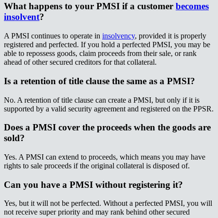
What happens to your PMSI if a customer ​​​​‌ ‍ ​‍​‍‌‍ ‌ ​‍‌‍‍‌‌‍‌ ‌‍‍‌‌‍ ‍​‍​‍​ ‍‍​‍​‍‌ ​ ‌‍​‌‌‍ ‍‌‍‍‌‌ ‌​‌ ‍‌​‍ ‍‌‍‍‌‌‍ ​‍​‍​‍ ​​‍​‍‌‍‍​‌ ​‍‌‍‌‌‌‍‌‍​‍​‍​ ‍‍​‍​‍‌‍‍​‌ ‌​‌ ‌​‌ ​​‌ ​ ​ ‍‍​‍ ​‍ ‌‍ ‌‌‍​‌‌‍​ ‌‍‍ ‌‍​‌‌ ‍‌​‍ ‌‌‍‌ ‌‍ ‌‍ ‌‍‌​‌ ‌ ‌‍‍‌‌‍ ‍​‍ ‍‌ ​ ‌‍​‌‌‍ ‍‌‍‍‌‌ ‌​‌ ‍‌​‍ ‍‌ ​ ‌ ‌​‌ ‌‌‌‍‌​‌‍‍‌‌‍ ​‍ ‌ ​ ‌ ‌​‌ ‌‌‌‍‌​‌‍‍‌‌‍ ​‍ ‌‍‍‌‌‍ ‍‌ ‌​‌‍‌‌‌‍ ‍‌ ‌​​‍ ‌‍‌‌‌‍‌​‌‍‍‌‌ ‌​​‍ ‌‍ ‌‌‍ ‌‍‌​‌‍‌‌​ ‌‌ ​​‌ ​‍‌‍‌‌‌ ​ ‌‍‌‌‌‍ ‍‌ ‌​‌‍​‌‌ ‌​‌‍‍‌‌‍ ‌‍ ‍​ ‍ ‌‍‍‌‌‍‌​​ ‌​ ‍​​ ‌​​ ​​‌‍​ ​ ‌​​ ‍​​ ‌​​ ​‍​‍ ‌‌‍​‌​ ​ ‌‍​‍‌‍​‍​‍ ‌​ ‌​​ ​ ‌‍‌‌​ ‌ ​‍ ‌‌‍​‌‌‍‌‌‌‍‌‌​ ‌​​‍ ‌‌‍‌‍‌‍​‌​ ‌ ‌‍​‍​ ​‌​ ​ ​ ‌‍​ ​‌‌‍​ ​ ‍​‌‍​ ‌‍‌‌​ ‍ ‌ ‌​‌ ‍‌‌ ​​‌‍‌‌​ ‌‌ ​​‌‍ ‌ ​ ‌ ‌​​ ‍ ‌ ​​‌‍​‌‌ ‌​‌‍‍​​ ‌‌‍​ ‌‍ ‌‍ ‍‌ ‌​‌‍‌‌‌‍ ‍‌ ‌​​‍‌‌​ ‌‌‌​​‍‌‌ ‌‍‍ ‌‍‌‌‌ ‍‌​‍‌‌​ ​ ‌​‌​​‍‌‌​ ​ ‌​‌​​‍‌‌​ ​‍​ ​‍​ ​‍​ ‌‍​ ‌‌​ ​‌​ ‌‍​ ‌‍​ ‌‌​ ‌‍​ ​‌​ ​‌‌‍‌​​ ​‌​‍‌‌​ ​‍​ ​‍​‍‌‌​ ‌‌‌​‌​​‍ ‍‌‍​ ‌‍‍​‌‍‍‌‌‍ ​‌‍‌​‌ ​‍‌‍‌‌‌‍ ‍​‍‌‌​ ‌‌‌​​‍‌‌ ‌‍‍ ‌‍‌‌‌ ‍‌​‍‌‌​ ​ ‌​‌​​‍‌‌​ ​ ‌​‌​​‍‌‌​ ​‍​ ​‍​ ‌ ​ ​​​ ‌‌‌‍‌‍​ ​‍​ ‍​​ ‌​​ ​‌​ ‌​​ ​‌‌‍​‍​ ‌​​‍‌‌​ ​‍​ ​‍​‍‌‌​ ‌‌‌​‌​​‍ ‍‌ ‌​‌‍‌‌‌ ‍​‌ ‌​​ ‌‍​‍‌‍​‌‌ ​ ‌‍‌‌‌‌‌‌‌ ​‍‌‍ ​​ ‌‌‍‍​‌ ‌​‌ ‌​‌ ​​‌ ​ ​‍‌‌​ ​ ‌​​‌​‍‌‌​ ​‍‌​‌‍​‍‌‌​ ​‍‌​‌‍‌‍ ‌‌‍​‌‌‍​ ‌‍‍ ‌‍​‌‌ ‍‌​‍ ‌‌‍‌ ‌‍ ‌‍ ‌‍‌​‌ ‌ ‌‍‍‌‌‍ ‍​‍ ‍‌ ​ ‌‍​‌‌‍ ‍‌‍‍‌‌ ‌​‌ ‍‌​‍ ‍‌ ​ ‌ ‌​‌ ‌‌‌‍‌​‌‍‍‌‌‍ ​‍‌‌​ ​‍‌​‌‍‌ ​ ‌ ‌​‌ ‌‌‌‍‌​‌‍‍‌‌‍ ​‍‌‍‌‍‍‌‌‍‌​​ ‌​ ‍​​ ‌​​ ​​‌‍​ ​ ‌​​ ‍​​ ‌​​ ​‍​‍ ‌‌‍​‌​ ​ ‌‍​‍‌‍​‍​‍ ‌​ ‌​​ ​ ‌‍‌‌​ ‌ ​‍ ‌‌‍​‌‌‍‌‌‌‍‌‌​ ‌​​‍ ‌‌‍‌‍‌‍​‌​ ‌ ‌‍​‍​ ​‌​ ​ ​ ‌‍​ ​‌‌‍​ ​ ‍​‌‍​ ‌‍‌‌​‍‌‍‌ ‌​‌ ‍‌‌ ​​‌‍‌‌​ ‌‌ ​​‌‍ ‌ ​ ‌ ‌​​‍‌‍‌ ​​‌‍​‌‌ ‌​‌‍‍​​ ‌‌‍​ ‌‍ ‌‍ ‍‌ ‌​‌‍‌‌‌‍ ‍‌ ‌​​‍‌‌​ ‌‌‌​​‍‌‌ ‌‍‍ ‌‍‌‌‌ ‍‌​‍‌‌​ ​ ‌​‌​​‍‌‌​ ​ ‌​‌​​‍‌‌​ ​‍​ ​‍​ ​‍​ ‌‍​ ‌‌​ ​‌​ ‌‍​ ‌‍​ ‌‌​ ‌‍​ ​‌​ ​‌‌‍‌​​ ​‌​‍‌‌​ ​‍​ ​‍​‍‌‌​ ‌‌‌​‌​​‍ ‍‌‍​ ‌‍‍​‌‍‍‌‌‍ ​‌‍‌​‌ ​‍‌‍‌‌‌‍ ‍​‍‌‌​ ‌‌‌​​‍‌‌ ‌‍‍ ‌‍‌‌‌ ‍‌​‍‌‌​ ​ ‌​‌​​‍‌‌​ ​ ‌​‌​​‍‌‌​ ​‍​ ​‍​ ‌ ​ ​​​ ‌‌‌‍‌‍​ ​‍​ ‍​​ ‌​​ ​‌​ ‌​​ ​‌‌‍​‍​ ‌​​‍‌‌​ ​‍​ ​‍​‍‌‌​ ‌‌‌​‌​​‍ ‍‌ ‌​‌‍‌‌‌ ‍​‌ ‌​​‍‌‍‌ ​​‌‍‌‌‌ ​‍‌ ​ ‌ ​​‌‍‌‌‌‍​ ‌ ‌​‌‍‍‌‌ ‌‍‌‍‌‌​ ‌‌ ​​‌ ‌‌‌‍​‍‌‍ ​‌‍‍‌‌ ​ ‌‍‍​‌‍‌‌‌‍‌​​‍​‍‌ ‌
becomes
insolvent​​​​‌ ‍ ​‍​‍‌‍ ‌ ​‍‌‍‍‌‌‍‌ ‌‍‍‌‌‍ ‍​‍​‍​ ‍‍​‍​‍‌ ​ ‌‍​‌‌‍ ‍‌‍‍‌‌ ‌​‌ ‍‌​‍ ‍‌‍‍‌‌‍ ​‍​‍​‍ ​​‍​‍‌‍‍​‌ ​‍‌‍‌‌‌‍‌‍​‍​‍​ ‍‍​‍​‍‌‍‍​‌ ‌​‌ ‌​‌ ​​‌ ​ ​ ‍‍​‍ ​‍ ‌‍ ‌‌‍​‌‌‍​ ‌‍‍ ‌‍​‌‌ ‍‌​‍ ‌‌‍‌ ‌‍ ‌‍ ‌‍‌​‌ ‌ ‌‍‍‌‌‍ ‍​‍ ‍‌ ​ ‌‍​‌‌‍ ‍‌‍‍‌‌ ‌​‌ ‍‌​‍ ‍‌ ​ ‌ ‌​‌ ‌‌‌‍‌​‌‍‍‌‌‍ ​‍ ‌ ​ ‌ ‌​‌ ‌‌‌‍‌​‌‍‍‌‌‍ ​‍ ‌‍‍‌‌‍ ‍‌ ‌​‌‍‌‌‌‍ ‍‌ ‌​​‍ ‌‍‌‌‌‍‌​‌‍‍‌‌ ‌​​‍ ‌‍ ‌‌‍ ‌‍‌​‌‍‌‌​ ‌‌ ​​‌ ​‍‌‍‌‌‌ ​ ‌‍‌‌‌‍ ‍‌ ‌​‌‍​‌‌ ‌​‌‍‍‌‌‍ ‌‍ ‍​ ‍ ‌‍‍‌‌‍‌​​ ‌​ ‍​​ ‌​​ ​​‌‍​ ​ ‌​​ ‍​​ ‌​​ ​‍​‍ ‌‌‍​‌​ ​ ‌‍​‍‌‍​‍​‍ ‌​ ‌​​ ​ ‌‍‌‌​ ‌ ​‍ ‌‌‍​‌‌‍‌‌‌‍‌‌​ ‌​​‍ ‌‌‍‌‍‌‍​‌​ ‌ ‌‍​‍​ ​‌​ ​ ​ ‌‍​ ​‌‌‍​ ​ ‍​‌‍​ ‌‍‌‌​ ‍ ‌ ‌​‌ ‍‌‌ ​​‌‍‌‌​ ‌‌ ​​‌‍ ‌ ​ ‌ ‌​​ ‍ ‌ ​​‌‍​‌‌ ‌​‌‍‍​​ ‌‌‍​ ‌‍ ‌‍ ‍‌ ‌​‌‍‌‌‌‍ ‍‌ ‌​​‍‌‌​ ‌‌‌​​‍‌‌ ‌‍‍ ‌‍‌‌‌ ‍‌​‍‌‌​ ​ ‌​‌​​‍‌‌​ ​ ‌​‌​​‍‌‌​ ​‍​ ​‍​ ​‍​ ‌‍​ ‌‌​ ​‌​ ‌‍​ ‌‍​ ‌‌​ ‌‍​ ​‌​ ​‌‌‍‌​​ ​‌​‍‌‌​ ​‍​ ​‍​‍‌‌​ ‌‌‌​‌​​‍ ‍‌‍​ ‌‍‍​‌‍‍‌‌‍ ​‌‍‌​‌ ​‍‌‍‌‌‌‍ ‍​‍‌‌​ ‌‌‌​​‍‌‌ ‌‍‍ ‌‍‌‌‌ ‍‌​‍‌‌​ ​ ‌​‌​​‍‌‌​ ​ ‌​‌​​‍‌‌​ ​‍​ ​‍‌‍​‍​ ‌‍‌‍​ ​ ‌​​ ‌​​ ​ ​ ‌‍‌‍‌​‌‍‌‌​ ‌‌​ ​‌​ ‍​​‍‌‌​ ​‍​ ​‍​‍‌‌​ ‌‌‌​‌​​‍ ‍‌ ‌​‌‍‌‌‌ ‍​‌ ‌​​ ‌‍​‍‌‍​‌‌ ​ ‌‍‌‌‌‌‌‌‌ ​‍‌‍ ​​ ‌‌‍‍​‌ ‌​‌ ‌​‌ ​​‌ ​ ​‍‌‌​ ​ ‌​​‌​‍‌‌​ ​‍‌​‌‍​‍‌‌​ ​‍‌​‌‍‌‍ ‌‌‍​‌‌‍​ ‌‍‍ ‌‍​‌‌ ‍‌​‍ ‌‌‍‌ ‌‍ ‌‍ ‌‍‌​‌ ‌ ‌‍‍‌‌‍ ‍​‍ ‍‌ ​ ‌‍​‌‌‍ ‍‌‍‍‌‌ ‌​‌ ‍‌​‍ ‍‌ ​ ‌ ‌​‌ ‌‌‌‍‌​‌‍‍‌‌‍ ​‍‌‌​ ​‍‌​‌‍‌ ​ ‌ ‌​‌ ‌‌‌‍‌​‌‍‍‌‌‍ ​‍‌‍‌‍‍‌‌‍‌​​ ‌​ ‍​​ ‌​​ ​​‌‍​ ​ ‌​​ ‍​​ ‌​​ ​‍​‍ ‌‌‍​‌​ ​ ‌‍​‍‌‍​‍​‍ ‌​ ‌​​ ​ ‌‍‌‌​ ‌ ​‍ ‌‌‍​‌‌‍‌‌‌‍‌‌​ ‌​​‍ ‌‌‍‌‍‌‍​‌​ ‌ ‌‍​‍​ ​‌​ ​ ​ ‌‍​ ​‌‌‍​ ​ ‍​‌‍​ ‌‍‌‌​‍‌‍‌ ‌​‌ ‍‌‌ ​​‌‍‌‌​ ‌‌ ​​‌‍ ‌ ​ ‌ ‌​​‍‌‍‌ ​​‌‍​‌‌ ‌​‌‍‍​​ ‌‌‍​ ‌‍ ‌‍ ‍‌ ‌​‌‍‌‌‌‍ ‍‌ ‌​​‍‌‌​ ‌‌‌​​‍‌‌ ‌‍‍ ‌‍‌‌‌ ‍‌​‍‌‌​ ​ ‌​‌​​‍‌‌​ ​ ‌​‌​​‍‌‌​ ​‍​ ​‍​ ​‍​ ‌‍​ ‌‌​ ​‌​ ‌‍​ ‌‍​ ‌‌​ ‌‍​ ​‌​ ​‌‌‍‌​​ ​‌​‍‌‌​ ​‍​ ​‍​‍‌‌​ ‌‌‌​‌​​‍ ‍‌‍​ ‌‍‍​‌‍‍‌‌‍ ​‌‍‌​‌ ​‍‌‍‌‌‌‍ ‍​‍‌‌​ ‌‌‌​​‍‌‌ ‌‍‍ ‌‍‌‌‌ ‍‌​‍‌‌​ ​ ‌​‌​​‍‌‌​ ​ ‌​‌​​‍‌‌​ ​‍​ ​‍‌‍​‍​ ‌‍‌‍​ ​ ‌​​ ‌​​ ​ ​ ‌‍‌‍‌​‌‍‌‌​ ‌‌​ ​‌​ ‍​​‍‌‌​ ​‍​ ​‍​‍‌‌​ ‌‌‌​‌​​‍ ‍‌ ‌​‌‍‌‌‌ ‍​‌ ‌​​‍‌‍‌ ​​‌‍‌‌‌ ​‍‌ ​ ‌ ​​‌‍‌‌‌‍​ ‌ ‌​‌‍‍‌‌ ‌‍‌‍‌‌​ ‌‌ ​​‌ ‌‌‌‍​‍‌‍ ​‌‍‍‌‌ ​ ‌‍‍​‌‍‌‌‌‍‌​​‍​‍‌ ‌
?​​​​‌ ‍ ​‍​‍‌‍ ‌ ​‍‌‍‍‌‌‍‌ ‌‍‍‌‌‍ ‍​‍​‍​ ‍‍​‍​‍‌ ​ ‌‍​‌‌‍ ‍‌‍‍‌‌ ‌​‌ ‍‌​‍ ‍‌‍‍‌‌‍ ​‍​‍​‍ ​​‍​‍‌‍‍​‌ ​‍‌‍‌‌‌‍‌‍​‍​‍​ ‍‍​‍​‍‌‍‍​‌ ‌​‌ ‌​‌ ​​‌ ​ ​ ‍‍​‍ ​‍ ‌‍ ‌‌‍​‌‌‍​ ‌‍‍ ‌‍​‌‌ ‍‌​‍ ‌‌‍‌ ‌‍ ‌‍ ‌‍‌​‌ ‌ ‌‍‍‌‌‍ ‍​‍ ‍‌ ​ ‌‍​‌‌‍ ‍‌‍‍‌‌ ‌​‌ ‍‌​‍ ‍‌ ​ ‌ ‌​‌ ‌‌‌‍‌​‌‍‍‌‌‍ ​‍ ‌ ​ ‌ ‌​‌ ‌‌‌‍‌​‌‍‍‌‌‍ ​‍ ‌‍‍‌‌‍ ‍‌ ‌​‌‍‌‌‌‍ ‍‌ ‌​​‍ ‌‍‌‌‌‍‌​‌‍‍‌‌ ‌​​‍ ‌‍ ‌‌‍ ‌‍‌​‌‍‌‌​ ‌‌ ​​‌ ​‍‌‍‌‌‌ ​ ‌‍‌‌‌‍ ‍‌ ‌​‌‍​‌‌ ‌​‌‍‍‌‌‍ ‌‍ ‍​ ‍ ‌‍‍‌‌‍‌​​ ‌​ ‍​​ ‌​​ ​​‌‍​ ​ ‌​​ ‍​​ ‌​​ ​‍​‍ ‌‌‍​‌​ ​ ‌‍​‍‌‍​‍​‍ ‌​ ‌​​ ​ ‌‍‌‌​ ‌ ​‍ ‌‌‍​‌‌‍‌‌‌‍‌‌​ ‌​​‍ ‌‌‍‌‍‌‍​‌​ ‌ ‌‍​‍​ ​‌​ ​ ​ ‌‍​ ​‌‌‍​ ​ ‍​‌‍​ ‌‍‌‌​ ‍ ‌ ‌​‌ ‍‌‌ ​​‌‍‌‌​ ‌‌ ​​‌‍ ‌ ​ ‌ ‌​​ ‍ ‌ ​​‌‍​‌‌ ‌​‌‍‍​​ ‌‌‍​ ‌‍ ‌‍ ‍‌ ‌​‌‍‌‌‌‍ ‍‌ ‌​​‍‌‌​ ‌‌‌​​‍‌‌ ‌‍‍ ‌‍‌‌‌ ‍‌​‍‌‌​ ​ ‌​‌​​‍‌‌​ ​ ‌​‌​​‍‌‌​ ​‍​ ​‍​ ​‍​ ‌‍​ ‌‌​ ​‌​ ‌‍​ ‌‍​ ‌‌​ ‌‍​ ​‌​ ​‌‌‍‌​​ ​‌​‍‌‌​ ​‍​ ​‍​‍‌‌​ ‌‌‌​‌​​‍ ‍‌‍​ ‌‍‍​‌‍‍‌‌‍ ​‌‍‌​‌ ​‍‌‍‌‌‌‍ ‍​‍‌‌​ ‌‌‌​​‍‌‌ ‌‍‍ ‌‍‌‌‌ ‍‌​‍‌‌​ ​ ‌​‌​​‍‌‌​ ​ ‌​‌​​‍‌‌​ ​‍​ ​‍‌‍‌‍‌‍​‍​ ‌​‌‍‌​‌‍‌‌​ ‌ ‌‍‌‍​ ‍‌‌‍​‍‌‍​‌‌‍​ ‌‍‌‍​‍‌‌​ ​‍​ ​‍​‍‌‌​ ‌‌‌​‌​​‍ ‍‌ ‌​‌‍‌‌‌ ‍​‌ ‌​​ ‌‍​‍‌‍​‌‌ ​ ‌‍‌‌‌‌‌‌‌ ​‍‌‍ ​​ ‌‌‍‍​‌ ‌​‌ ‌​‌ ​​‌ ​ ​‍‌‌​ ​ ‌​​‌​‍‌‌​ ​‍‌​‌‍​‍‌‌​ ​‍‌​‌‍‌‍ ‌‌‍​‌‌‍​ ‌‍‍ ‌‍​‌‌ ‍‌​‍ ‌‌‍‌ ‌‍ ‌‍ ‌‍‌​‌ ‌ ‌‍‍‌‌‍ ‍​‍ ‍‌ ​ ‌‍​‌‌‍ ‍‌‍‍‌‌ ‌​‌ ‍‌​‍ ‍‌ ​ ‌ ‌​‌ ‌‌‌‍‌​‌‍‍‌‌‍ ​‍‌‌​ ​‍‌​‌‍‌ ​ ‌ ‌​‌ ‌‌‌‍‌​‌‍‍‌‌‍ ​‍‌‍‌‍‍‌‌‍‌​​ ‌​ ‍​​ ‌​​ ​​‌‍​ ​ ‌​​ ‍​​ ‌​​ ​‍​‍ ‌‌‍​‌​ ​ ‌‍​‍‌‍​‍​‍ ‌​ ‌​​ ​ ‌‍‌‌​ ‌ ​‍ ‌‌‍​‌‌‍‌‌‌‍‌‌​ ‌​​‍ ‌‌‍‌‍‌‍​‌​ ‌ ‌‍​‍​ ​‌​ ​ ​ ‌‍​ ​‌‌‍​ ​ ‍​‌‍​ ‌‍‌‌​‍‌‍‌ ‌​‌ ‍‌‌ ​​‌‍‌‌​ ‌‌ ​​‌‍ ‌ ​ ‌ ‌​​‍‌‍‌ ​​‌‍​‌‌ ‌​‌‍‍​​ ‌‌‍​ ‌‍ ‌‍ ‍‌ ‌​‌‍‌‌‌‍ ‍‌ ‌​​‍‌‌​ ‌‌‌​​‍‌‌ ‌‍‍ ‌‍‌‌‌ ‍‌​‍‌‌​ ​ ‌​‌​​‍‌‌​ ​ ‌​‌​​‍‌‌​ ​‍​ ​‍​ ​‍​ ‌‍​ ‌‌​ ​‌​ ‌‍​ ‌‍​ ‌‌​ ‌‍​ ​‌​ ​‌‌‍‌​​ ​‌​‍‌‌​ ​‍​ ​‍​‍‌‌​ ‌‌‌​‌​​‍ ‍‌‍​ ‌‍‍​‌‍‍‌‌‍ ​‌‍‌​‌ ​‍‌‍‌‌‌‍ ‍​‍‌‌​ ‌‌‌​​‍‌‌ ‌‍‍ ‌‍‌‌‌ ‍‌​‍‌‌​ ​ ‌​‌​​‍‌‌​ ​ ‌​‌​​‍‌‌​ ​‍​ ​‍‌‍‌‍‌‍​‍​ ‌​‌‍‌​‌‍‌‌​ ‌ ‌‍‌‍​ ‍‌‌‍​‍‌‍​‌‌‍​ ‌‍‌‍​‍‌‌​ ​‍​ ​‍​‍‌‌​ ‌‌‌​‌​​‍ ‍‌ ‌​‌‍‌‌‌ ‍​‌ ‌​​‍‌‍‌ ​​‌‍‌‌‌ ​‍‌ ​ ‌ ​​‌‍‌‌‌‍​ ‌ ‌​‌‍‍‌‌ ‌‍‌‍‌‌​ ‌‌ ​​‌ ‌‌‌‍​‍‌‍ ​‌‍‍‌‌ ​ ‌‍‍​‌‍‌‌‌‍‌​​‍​‍‌ ‌
A PMSI continues to operate in ​​​​‌ ‍ ​‍​‍‌‍ ‌ ​‍‌‍‍‌‌‍‌ ‌‍‍‌‌‍ ‍​‍​‍​ ‍‍​‍​‍‌ ​ ‌‍​‌‌‍ ‍‌‍‍‌‌ ‌​‌ ‍‌​‍ ‍‌‍‍‌‌‍ ​‍​‍​‍ ​​‍​‍‌‍‍​‌ ​‍‌‍‌‌‌‍‌‍​‍​‍​ ‍‍​‍​‍‌‍‍​‌ ‌​‌ ‌​‌ ​​‌ ​ ​ ‍‍​‍ ​‍ ‌‍ ‌‌‍​‌‌‍​ ‌‍‍ ‌‍​‌‌ ‍‌​‍ ‌‌‍‌ ‌‍ ‌‍ ‌‍‌​‌ ‌ ‌‍‍‌‌‍ ‍​‍ ‍‌ ​ ‌‍​‌‌‍ ‍‌‍‍‌‌ ‌​‌ ‍‌​‍ ‍‌ ​ ‌ ‌​‌ ‌‌‌‍‌​‌‍‍‌‌‍ ​‍ ‌ ​ ‌ ‌​‌ ‌‌‌‍‌​‌‍‍‌‌‍ ​‍ ‌‍‍‌‌‍ ‍‌ ‌​‌‍‌‌‌‍ ‍‌ ‌​​‍ ‌‍‌‌‌‍‌​‌‍‍‌‌ ‌​​‍ ‌‍ ‌‌‍ ‌‍‌​‌‍‌‌​ ‌‌ ​​‌ ​‍‌‍‌‌‌ ​ ‌‍‌‌‌‍ ‍‌ ‌​‌‍​‌‌ ‌​‌‍‍‌‌‍ ‌‍ ‍​ ‍ ‌‍‍‌‌‍‌​​ ‌​ ‍​​ ‌​​ ​​‌‍​ ​ ‌​​ ‍​​ ‌​​ ​‍​‍ ‌‌‍​‌​ ​ ‌‍​‍‌‍​‍​‍ ‌​ ‌​​ ​ ‌‍‌‌​ ‌ ​‍ ‌‌‍​‌‌‍‌‌‌‍‌‌​ ‌​​‍ ‌‌‍‌‍‌‍​‌​ ‌ ‌‍​‍​ ​‌​ ​ ​ ‌‍​ ​‌‌‍​ ​ ‍​‌‍​ ‌‍‌‌​ ‍ ‌ ‌​‌ ‍‌‌ ​​‌‍‌‌​ ‌‌ ​​‌‍ ‌ ​ ‌ ‌​​ ‍ ‌ ​​‌‍​‌‌ ‌​‌‍‍​​ ‌‌‍​ ‌‍ ‌‍ ‍‌ ‌​‌‍‌‌‌‍ ‍‌ ‌​​‍‌‌​ ‌‌‌​​‍‌‌ ‌‍‍ ‌‍‌‌‌ ‍‌​‍‌‌​ ​ ‌​‌​​‍‌‌​ ​ ‌​‌​​‍‌‌​ ​‍​ ​‍​ ​‌​ ‍​‌‍​ ‌‍​‌​ ‍​​ ​​​ ‍​​ ‍​​ ‌‍‌‍​‍‌‍‌‌‌‍‌​​‍‌‌​ ​‍​ ​‍​‍‌‌​ ‌‌‌​‌​​‍ ‍‌‍​ ‌‍‍​‌‍‍‌‌‍ ​‌‍‌​‌ ​‍‌‍‌‌‌‍ ‍​‍‌‌​ ‌‌‌​​‍‌‌ ‌‍‍ ‌‍‌‌‌ ‍‌​‍‌‌​ ​ ‌​‌​​‍‌‌​ ​ ‌​‌​​‍‌‌​ ​‍​ ​‍​ ​​​ ​​‌‍‌​‌‍​‍​ ​‌​ ​​‌‍​ ‌‍‌​‌‍‌‍​ ‍​​ ‌ ​ ‍​​‍‌‌​ ​‍​ ​‍​‍‌‌​ ‌‌‌​‌​​‍ ‍‌ ‌​‌‍‌‌‌ ‍​‌ ‌​​ ‌‍​‍‌‍​‌‌ ​ ‌‍‌‌‌‌‌‌‌ ​‍‌‍ ​​ ‌‌‍‍​‌ ‌​‌ ‌​‌ ​​‌ ​ ​‍‌‌​ ​ ‌​​‌​‍‌‌​ ​‍‌​‌‍​‍‌‌​ ​‍‌​‌‍‌‍ ‌‌‍​‌‌‍​ ‌‍‍ ‌‍​‌‌ ‍‌​‍ ‌‌‍‌ ‌‍ ‌‍ ‌‍‌​‌ ‌ ‌‍‍‌‌‍ ‍​‍ ‍‌ ​ ‌‍​‌‌‍ ‍‌‍‍‌‌ ‌​‌ ‍‌​‍ ‍‌ ​ ‌ ‌​‌ ‌‌‌‍‌​‌‍‍‌‌‍ ​‍‌‌​ ​‍‌​‌‍‌ ​ ‌ ‌​‌ ‌‌‌‍‌​‌‍‍‌‌‍ ​‍‌‍‌‍‍‌‌‍‌​​ ‌​ ‍​​ ‌​​ ​​‌‍​ ​ ‌​​ ‍​​ ‌​​ ​‍​‍ ‌‌‍​‌​ ​ ‌‍​‍‌‍​‍​‍ ‌​ ‌​​ ​ ‌‍‌‌​ ‌ ​‍ ‌‌‍​‌‌‍‌‌‌‍‌‌​ ‌​​‍ ‌‌‍‌‍‌‍​‌​ ‌ ‌‍​‍​ ​‌​ ​ ​ ‌‍​ ​‌‌‍​ ​ ‍​‌‍​ ‌‍‌‌​‍‌‍‌ ‌​‌ ‍‌‌ ​​‌‍‌‌​ ‌‌ ​​‌‍ ‌ ​ ‌ ‌​​‍‌‍‌ ​​‌‍​‌‌ ‌​‌‍‍​​ ‌‌‍​ ‌‍ ‌‍ ‍‌ ‌​‌‍‌‌‌‍ ‍‌ ‌​​‍‌‌​ ‌‌‌​​‍‌‌ ‌‍‍ ‌‍‌‌‌ ‍‌​‍‌‌​ ​ ‌​‌​​‍‌‌​ ​ ‌​‌​​‍‌‌​ ​‍​ ​‍​ ​‌​ ‍​‌‍​ ‌‍​‌​ ‍​​ ​​​ ‍​​ ‍​​ ‌‍‌‍​‍‌‍‌‌‌‍‌​​‍‌‌​ ​‍​ ​‍​‍‌‌​ ‌‌‌​‌​​‍ ‍‌‍​ ‌‍‍​‌‍‍‌‌‍ ​‌‍‌​‌ ​‍‌‍‌‌‌‍ ‍​‍‌‌​ ‌‌‌​​‍‌‌ ‌‍‍ ‌‍‌‌‌ ‍‌​‍‌‌​ ​ ‌​‌​​‍‌‌​ ​ ‌​‌​​‍‌‌​ ​‍​ ​‍​ ​​​ ​​‌‍‌​‌‍​‍​ ​‌​ ​​‌‍​ ‌‍‌​‌‍‌‍​ ‍​​ ‌ ​ ‍​​‍‌‌​ ​‍​ ​‍​‍‌‌​ ‌‌‌​‌​​‍ ‍‌ ‌​‌‍‌‌‌ ‍​‌ ‌​​‍‌‍‌ ​​‌‍‌‌‌ ​‍‌ ​ ‌ ​​‌‍‌‌‌‍​ ‌ ‌​‌‍‍‌‌ ‌‍‌‍‌‌​ ‌‌ ​​‌ ‌‌‌‍​‍‌‍ ​‌‍‍‌‌ ​ ‌‍‍​‌‍‌‌‌‍‌​​‍​‍‌ ‌
insolvency​​​​‌ ‍ ​‍​‍‌‍ ‌ ​‍‌‍‍‌‌‍‌ ‌‍‍‌‌‍ ‍​‍​‍​ ‍‍​‍​‍‌ ​ ‌‍​‌‌‍ ‍‌‍‍‌‌ ‌​‌ ‍‌​‍ ‍‌‍‍‌‌‍ ​‍​‍​‍ ​​‍​‍‌‍‍​‌ ​‍‌‍‌‌‌‍‌‍​‍​‍​ ‍‍​‍​‍‌‍‍​‌ ‌​‌ ‌​‌ ​​‌ ​ ​ ‍‍​‍ ​‍ ‌‍ ‌‌‍​‌‌‍​ ‌‍‍ ‌‍​‌‌ ‍‌​‍ ‌‌‍‌ ‌‍ ‌‍ ‌‍‌​‌ ‌ ‌‍‍‌‌‍ ‍​‍ ‍‌ ​ ‌‍​‌‌‍ ‍‌‍‍‌‌ ‌​‌ ‍‌​‍ ‍‌ ​ ‌ ‌​‌ ‌‌‌‍‌​‌‍‍‌‌‍ ​‍ ‌ ​ ‌ ‌​‌ ‌‌‌‍‌​‌‍‍‌‌‍ ​‍ ‌‍‍‌‌‍ ‍‌ ‌​‌‍‌‌‌‍ ‍‌ ‌​​‍ ‌‍‌‌‌‍‌​‌‍‍‌‌ ‌​​‍ ‌‍ ‌‌‍ ‌‍‌​‌‍‌‌​ ‌‌ ​​‌ ​‍‌‍‌‌‌ ​ ‌‍‌‌‌‍ ‍‌ ‌​‌‍​‌‌ ‌​‌‍‍‌‌‍ ‌‍ ‍​ ‍ ‌‍‍‌‌‍‌​​ ‌​ ‍​​ ‌​​ ​​‌‍​ ​ ‌​​ ‍​​ ‌​​ ​‍​‍ ‌‌‍​‌​ ​ ‌‍​‍‌‍​‍​‍ ‌​ ‌​​ ​ ‌‍‌‌​ ‌ ​‍ ‌‌‍​‌‌‍‌‌‌‍‌‌​ ‌​​‍ ‌‌‍‌‍‌‍​‌​ ‌ ‌‍​‍​ ​‌​ ​ ​ ‌‍​ ​‌‌‍​ ​ ‍​‌‍​ ‌‍‌‌​ ‍ ‌ ‌​‌ ‍‌‌ ​​‌‍‌‌​ ‌‌ ​​‌‍ ‌ ​ ‌ ‌​​ ‍ ‌ ​​‌‍​‌‌ ‌​‌‍‍​​ ‌‌‍​ ‌‍ ‌‍ ‍‌ ‌​‌‍‌‌‌‍ ‍‌ ‌​​‍‌‌​ ‌‌‌​​‍‌‌ ‌‍‍ ‌‍‌‌‌ ‍‌​‍‌‌​ ​ ‌​‌​​‍‌‌​ ​ ‌​‌​​‍‌‌​ ​‍​ ​‍​ ​‌​ ‍​‌‍​ ‌‍​‌​ ‍​​ ​​​ ‍​​ ‍​​ ‌‍‌‍​‍‌‍‌‌‌‍‌​​‍‌‌​ ​‍​ ​‍​‍‌‌​ ‌‌‌​‌​​‍ ‍‌‍​ ‌‍‍​‌‍‍‌‌‍ ​‌‍‌​‌ ​‍‌‍‌‌‌‍ ‍​‍‌‌​ ‌‌‌​​‍‌‌ ‌‍‍ ‌‍‌‌‌ ‍‌​‍‌‌​ ​ ‌​‌​​‍‌‌​ ​ ‌​‌​​‍‌‌​ ​‍​ ​‍​ ​ ​ ​ ‌‍​‍​ ​ ​ ‍​​ ‌ ​ ​​​ ​ ​ ​‌​ ‌‍​ ‌‍​ ​‌​‍‌‌​ ​‍​ ​‍​‍‌‌​ ‌‌‌​‌​​‍ ‍‌ ‌​‌‍‌‌‌ ‍​‌ ‌​​ ‌‍​‍‌‍​‌‌ ​ ‌‍‌‌‌‌‌‌‌ ​‍‌‍ ​​ ‌‌‍‍​‌ ‌​‌ ‌​‌ ​​‌ ​ ​‍‌‌​ ​ ‌​​‌​‍‌‌​ ​‍‌​‌‍​‍‌‌​ ​‍‌​‌‍‌‍ ‌‌‍​‌‌‍​ ‌‍‍ ‌‍​‌‌ ‍‌​‍ ‌‌‍‌ ‌‍ ‌‍ ‌‍‌​‌ ‌ ‌‍‍‌‌‍ ‍​‍ ‍‌ ​ ‌‍​‌‌‍ ‍‌‍‍‌‌ ‌​‌ ‍‌​‍ ‍‌ ​ ‌ ‌​‌ ‌‌‌‍‌​‌‍‍‌‌‍ ​‍‌‌​ ​‍‌​‌‍‌ ​ ‌ ‌​‌ ‌‌‌‍‌​‌‍‍‌‌‍ ​‍‌‍‌‍‍‌‌‍‌​​ ‌​ ‍​​ ‌​​ ​​‌‍​ ​ ‌​​ ‍​​ ‌​​ ​‍​‍ ‌‌‍​‌​ ​ ‌‍​‍‌‍​‍​‍ ‌​ ‌​​ ​ ‌‍‌‌​ ‌ ​‍ ‌‌‍​‌‌‍‌‌‌‍‌‌​ ‌​​‍ ‌‌‍‌‍‌‍​‌​ ‌ ‌‍​‍​ ​‌​ ​ ​ ‌‍​ ​‌‌‍​ ​ ‍​‌‍​ ‌‍‌‌​‍‌‍‌ ‌​‌ ‍‌‌ ​​‌‍‌‌​ ‌‌ ​​‌‍ ‌ ​ ‌ ‌​​‍‌‍‌ ​​‌‍​‌‌ ‌​‌‍‍​​ ‌‌‍​ ‌‍ ‌‍ ‍‌ ‌​‌‍‌‌‌‍ ‍‌ ‌​​‍‌‌​ ‌‌‌​​‍‌‌ ‌‍‍ ‌‍‌‌‌ ‍‌​‍‌‌​ ​ ‌​‌​​‍‌‌​ ​ ‌​‌​​‍‌‌​ ​‍​ ​‍​ ​‌​ ‍​‌‍​ ‌‍​‌​ ‍​​ ​​​ ‍​​ ‍​​ ‌‍‌‍​‍‌‍‌‌‌‍‌​​‍‌‌​ ​‍​ ​‍​‍‌‌​ ‌‌‌​‌​​‍ ‍‌‍​ ‌‍‍​‌‍‍‌‌‍ ​‌‍‌​‌ ​‍‌‍‌‌‌‍ ‍​‍‌‌​ ‌‌‌​​‍‌‌ ‌‍‍ ‌‍‌‌‌ ‍‌​‍‌‌​ ​ ‌​‌​​‍‌‌​ ​ ‌​‌​​‍‌‌​ ​‍​ ​‍​ ​ ​ ​ ‌‍​‍​ ​ ​ ‍​​ ‌ ​ ​​​ ​ ​ ​‌​ ‌‍​ ‌‍​ ​‌​‍‌‌​ ​‍​ ​‍​‍‌‌​ ‌‌‌​‌​​‍ ‍‌ ‌​‌‍‌‌‌ ‍​‌ ‌​​‍‌‍‌ ​​‌‍‌‌‌ ​‍‌ ​ ‌ ​​‌‍‌‌‌‍​ ‌ ‌​‌‍‍‌‌ ‌‍‌‍‌‌​ ‌‌ ​​‌ ‌‌‌‍​‍‌‍ ​‌‍‍‌‌ ​ ‌‍‍​‌‍‌‌‌‍‌​​‍​‍‌ ‌
, provided it is properly
registered and perfected. If you hold a perfected PMSI, you may be
able to repossess goods, claim proceeds from their sale, or rank
ahead of other secured creditors for that collateral.​​​​‌ ‍ ​‍​‍‌‍ ‌ ​‍‌‍‍‌‌‍‌ ‌‍‍‌‌‍ ‍​‍​‍​ ‍‍​‍​‍‌ ​ ‌‍​‌‌‍ ‍‌‍‍‌‌ ‌​‌ ‍‌​‍ ‍‌‍‍‌‌‍ ​‍​‍​‍ ​​‍​‍‌‍‍​‌ ​‍‌‍‌‌‌‍‌‍​‍​‍​ ‍‍​‍​‍‌‍‍​‌ ‌​‌ ‌​‌ ​​‌ ​ ​ ‍‍​‍ ​‍ ‌‍ ‌‌‍​‌‌‍​ ‌‍‍ ‌‍​‌‌ ‍‌​‍ ‌‌‍‌ ‌‍ ‌‍ ‌‍‌​‌ ‌ ‌‍‍‌‌‍ ‍​‍ ‍‌ ​ ‌‍​‌‌‍ ‍‌‍‍‌‌ ‌​‌ ‍‌​‍ ‍‌ ​ ‌ ‌​‌ ‌‌‌‍‌​‌‍‍‌‌‍ ​‍ ‌ ​ ‌ ‌​‌ ‌‌‌‍‌​‌‍‍‌‌‍ ​‍ ‌‍‍‌‌‍ ‍‌ ‌​‌‍‌‌‌‍ ‍‌ ‌​​‍ ‌‍‌‌‌‍‌​‌‍‍‌‌ ‌​​‍ ‌‍ ‌‌‍ ‌‍‌​‌‍‌‌​ ‌‌ ​​‌ ​‍‌‍‌‌‌ ​ ‌‍‌‌‌‍ ‍‌ ‌​‌‍​‌‌ ‌​‌‍‍‌‌‍ ‌‍ ‍​ ‍ ‌‍‍‌‌‍‌​​ ‌​ ‍​​ ‌​​ ​​‌‍​ ​ ‌​​ ‍​​ ‌​​ ​‍​‍ ‌‌‍​‌​ ​ ‌‍​‍‌‍​‍​‍ ‌​ ‌​​ ​ ‌‍‌‌​ ‌ ​‍ ‌‌‍​‌‌‍‌‌‌‍‌‌​ ‌​​‍ ‌‌‍‌‍‌‍​‌​ ‌ ‌‍​‍​ ​‌​ ​ ​ ‌‍​ ​‌‌‍​ ​ ‍​‌‍​ ‌‍‌‌​ ‍ ‌ ‌​‌ ‍‌‌ ​​‌‍‌‌​ ‌‌ ​​‌‍ ‌ ​ ‌ ‌​​ ‍ ‌ ​​‌‍​‌‌ ‌​‌‍‍​​ ‌‌‍​ ‌‍ ‌‍ ‍‌ ‌​‌‍‌‌‌‍ ‍‌ ‌​​‍‌‌​ ‌‌‌​​‍‌‌ ‌‍‍ ‌‍‌‌‌ ‍‌​‍‌‌​ ​ ‌​‌​​‍‌‌​ ​ ‌​‌​​‍‌‌​ ​‍​ ​‍​ ​‌​ ‍​‌‍​ ‌‍​‌​ ‍​​ ​​​ ‍​​ ‍​​ ‌‍‌‍​‍‌‍‌‌‌‍‌​​‍‌‌​ ​‍​ ​‍​‍‌‌​ ‌‌‌​‌​​‍ ‍‌‍​ ‌‍‍​‌‍‍‌‌‍ ​‌‍‌​‌ ​‍‌‍‌‌‌‍ ‍​‍‌‌​ ‌‌‌​​‍‌‌ ‌‍‍ ‌‍‌‌‌ ‍‌​‍‌‌​ ​ ‌​‌​​‍‌‌​ ​ ‌​‌​​‍‌‌​ ​‍​ ​‍‌‍​‌​ ​​​ ​​‌‍​‍​ ‍‌​ ​ ​ ​‌‌‍‌‌‌‍​‌​ ​ ​ ‌ ​ ‌‍​‍‌‌​ ​‍​ ​‍​‍‌‌​ ‌‌‌​‌​​‍ ‍‌ ‌​‌‍‌‌‌ ‍​‌ ‌​​ ‌‍​‍‌‍​‌‌ ​ ‌‍‌‌‌‌‌‌‌ ​‍‌‍ ​​ ‌‌‍‍​‌ ‌​‌ ‌​‌ ​​‌ ​ ​‍‌‌​ ​ ‌​​‌​‍‌‌​ ​‍‌​‌‍​‍‌‌​ ​‍‌​‌‍‌‍ ‌‌‍​‌‌‍​ ‌‍‍ ‌‍​‌‌ ‍‌​‍ ‌‌‍‌ ‌‍ ‌‍ ‌‍‌​‌ ‌ ‌‍‍‌‌‍ ‍​‍ ‍‌ ​ ‌‍​‌‌‍ ‍‌‍‍‌‌ ‌​‌ ‍‌​‍ ‍‌ ​ ‌ ‌​‌ ‌‌‌‍‌​‌‍‍‌‌‍ ​‍‌‌​ ​‍‌​‌‍‌ ​ ‌ ‌​‌ ‌‌‌‍‌​‌‍‍‌‌‍ ​‍‌‍‌‍‍‌‌‍‌​​ ‌​ ‍​​ ‌​​ ​​‌‍​ ​ ‌​​ ‍​​ ‌​​ ​‍​‍ ‌‌‍​‌​ ​ ‌‍​‍‌‍​‍​‍ ‌​ ‌​​ ​ ‌‍‌‌​ ‌ ​‍ ‌‌‍​‌‌‍‌‌‌‍‌‌​ ‌​​‍ ‌‌‍‌‍‌‍​‌​ ‌ ‌‍​‍​ ​‌​ ​ ​ ‌‍​ ​‌‌‍​ ​ ‍​‌‍​ ‌‍‌‌​‍‌‍‌ ‌​‌ ‍‌‌ ​​‌‍‌‌​ ‌‌ ​​‌‍ ‌ ​ ‌ ‌​​‍‌‍‌ ​​‌‍​‌‌ ‌​‌‍‍​​ ‌‌‍​ ‌‍ ‌‍ ‍‌ ‌​‌‍‌‌‌‍ ‍‌ ‌​​‍‌‌​ ‌‌‌​​‍‌‌ ‌‍‍ ‌‍‌‌‌ ‍‌​‍‌‌​ ​ ‌​‌​​‍‌‌​ ​ ‌​‌​​‍‌‌​ ​‍​ ​‍​ ​‌​ ‍​‌‍​ ‌‍​‌​ ‍​​ ​​​ ‍​​ ‍​​ ‌‍‌‍​‍‌‍‌‌‌‍‌​​‍‌‌​ ​‍​ ​‍​‍‌‌​ ‌‌‌​‌​​‍ ‍‌‍​ ‌‍‍​‌‍‍‌‌‍ ​‌‍‌​‌ ​‍‌‍‌‌‌‍ ‍​‍‌‌​ ‌‌‌​​‍‌‌ ‌‍‍ ‌‍‌‌‌ ‍‌​‍‌‌​ ​ ‌​‌​​‍‌‌​ ​ ‌​‌​​‍‌‌​ ​‍​ ​‍‌‍​‌​ ​​​ ​​‌‍​‍​ ‍‌​ ​ ​ ​‌‌‍‌‌‌‍​‌​ ​ ​ ‌ ​ ‌‍​‍‌‌​ ​‍​ ​‍​‍‌‌​ ‌‌‌​‌​​‍ ‍‌ ‌​‌‍‌‌‌ ‍​‌ ‌​​‍‌‍‌ ​​‌‍‌‌‌ ​‍‌ ​ ‌ ​​‌‍‌‌‌‍​ ‌ ‌​‌‍‍‌‌ ‌‍‌‍‌‌​ ‌‌ ​​‌ ‌‌‌‍​‍‌‍ ​‌‍‍‌‌ ​ ‌‍‍​‌‍‌‌‌‍‌​​‍​‍‌ ‌
Is a retention of title clause the same as a PMSI?​​​​‌ ‍ ​‍​‍‌‍ ‌ ​‍‌‍‍‌‌‍‌ ‌‍‍‌‌‍ ‍​‍​‍​ ‍‍​‍​‍‌ ​ ‌‍​‌‌‍ ‍‌‍‍‌‌ ‌​‌ ‍‌​‍ ‍‌‍‍‌‌‍ ​‍​‍​‍ ​​‍​‍‌‍‍​‌ ​‍‌‍‌‌‌‍‌‍​‍​‍​ ‍‍​‍​‍‌‍‍​‌ ‌​‌ ‌​‌ ​​‌ ​ ​ ‍‍​‍ ​‍ ‌‍ ‌‌‍​‌‌‍​ ‌‍‍ ‌‍​‌‌ ‍‌​‍ ‌‌‍‌ ‌‍ ‌‍ ‌‍‌​‌ ‌ ‌‍‍‌‌‍ ‍​‍ ‍‌ ​ ‌‍​‌‌‍ ‍‌‍‍‌‌ ‌​‌ ‍‌​‍ ‍‌ ​ ‌ ‌​‌ ‌‌‌‍‌​‌‍‍‌‌‍ ​‍ ‌ ​ ‌ ‌​‌ ‌‌‌‍‌​‌‍‍‌‌‍ ​‍ ‌‍‍‌‌‍ ‍‌ ‌​‌‍‌‌‌‍ ‍‌ ‌​​‍ ‌‍‌‌‌‍‌​‌‍‍‌‌ ‌​​‍ ‌‍ ‌‌‍ ‌‍‌​‌‍‌‌​ ‌‌ ​​‌ ​‍‌‍‌‌‌ ​ ‌‍‌‌‌‍ ‍‌ ‌​‌‍​‌‌ ‌​‌‍‍‌‌‍ ‌‍ ‍​ ‍ ‌‍‍‌‌‍‌​​ ‌​ ‍​​ ‌​​ ​​‌‍​ ​ ‌​​ ‍​​ ‌​​ ​‍​‍ ‌‌‍​‌​ ​ ‌‍​‍‌‍​‍​‍ ‌​ ‌​​ ​ ‌‍‌‌​ ‌ ​‍ ‌‌‍​‌‌‍‌‌‌‍‌‌​ ‌​​‍ ‌‌‍‌‍‌‍​‌​ ‌ ‌‍​‍​ ​‌​ ​ ​ ‌‍​ ​‌‌‍​ ​ ‍​‌‍​ ‌‍‌‌​ ‍ ‌ ‌​‌ ‍‌‌ ​​‌‍‌‌​ ‌‌ ​​‌‍ ‌ ​ ‌ ‌​​ ‍ ‌ ​​‌‍​‌‌ ‌​‌‍‍​​ ‌‌‍​ ‌‍ ‌‍ ‍‌ ‌​‌‍‌‌‌‍ ‍‌ ‌​​‍‌‌​ ‌‌‌​​‍‌‌ ‌‍‍ ‌‍‌‌‌ ‍‌​‍‌‌​ ​ ‌​‌​​‍‌‌​ ​ ‌​‌​​‍‌‌​ ​‍​ ​‍​ ‌ ‌‍​‌​ ​‍​ ‍​‌‍‌​‌‍‌​‌‍‌‌​ ​ ​ ​ ​ ‌​​ ​‌​ ‌‌​‍‌‌​ ​‍​ ​‍​‍‌‌​ ‌‌‌​‌​​‍ ‍‌‍​ ‌‍‍​‌‍‍‌‌‍ ​‌‍‌​‌ ​‍‌‍‌‌‌‍ ‍​‍‌‌​ ‌‌‌​​‍‌‌ ‌‍‍ ‌‍‌‌‌ ‍‌​‍‌‌​ ​ ‌​‌​​‍‌‌​ ​ ‌​‌​​‍‌‌​ ​‍​ ​‍‌‍‌‍​ ‌​​ ‌ ​ ‌ ​ ​‍​ ‌‌​ ‍‌​ ​ ​ ​ ​ ​‌​ ​‌​ ​‌​‍‌‌​ ​‍​ ​‍​‍‌‌​ ‌‌‌​‌​​‍ ‍‌ ‌​‌‍‌‌‌ ‍​‌ ‌​​ ‌‍​‍‌‍​‌‌ ​ ‌‍‌‌‌‌‌‌‌ ​‍‌‍ ​​ ‌‌‍‍​‌ ‌​‌ ‌​‌ ​​‌ ​ ​‍‌‌​ ​ ‌​​‌​‍‌‌​ ​‍‌​‌‍​‍‌‌​ ​‍‌​‌‍‌‍ ‌‌‍​‌‌‍​ ‌‍‍ ‌‍​‌‌ ‍‌​‍ ‌‌‍‌ ‌‍ ‌‍ ‌‍‌​‌ ‌ ‌‍‍‌‌‍ ‍​‍ ‍‌ ​ ‌‍​‌‌‍ ‍‌‍‍‌‌ ‌​‌ ‍‌​‍ ‍‌ ​ ‌ ‌​‌ ‌‌‌‍‌​‌‍‍‌‌‍ ​‍‌‌​ ​‍‌​‌‍‌ ​ ‌ ‌​‌ ‌‌‌‍‌​‌‍‍‌‌‍ ​‍‌‍‌‍‍‌‌‍‌​​ ‌​ ‍​​ ‌​​ ​​‌‍​ ​ ‌​​ ‍​​ ‌​​ ​‍​‍ ‌‌‍​‌​ ​ ‌‍​‍‌‍​‍​‍ ‌​ ‌​​ ​ ‌‍‌‌​ ‌ ​‍ ‌‌‍​‌‌‍‌‌‌‍‌‌​ ‌​​‍ ‌‌‍‌‍‌‍​‌​ ‌ ‌‍​‍​ ​‌​ ​ ​ ‌‍​ ​‌‌‍​ ​ ‍​‌‍​ ‌‍‌‌​‍‌‍‌ ‌​‌ ‍‌‌ ​​‌‍‌‌​ ‌‌ ​​‌‍ ‌ ​ ‌ ‌​​‍‌‍‌ ​​‌‍​‌‌ ‌​‌‍‍​​ ‌‌‍​ ‌‍ ‌‍ ‍‌ ‌​‌‍‌‌‌‍ ‍‌ ‌​​‍‌‌​ ‌‌‌​​‍‌‌ ‌‍‍ ‌‍‌‌‌ ‍‌​‍‌‌​ ​ ‌​‌​​‍‌‌​ ​ ‌​‌​​‍‌‌​ ​‍​ ​‍​ ‌ ‌‍​‌​ ​‍​ ‍​‌‍‌​‌‍‌​‌‍‌‌​ ​ ​ ​ ​ ‌​​ ​‌​ ‌‌​‍‌‌​ ​‍​ ​‍​‍‌‌​ ‌‌‌​‌​​‍ ‍‌‍​ ‌‍‍​‌‍‍‌‌‍ ​‌‍‌​‌ ​‍‌‍‌‌‌‍ ‍​‍‌‌​ ‌‌‌​​‍‌‌ ‌‍‍ ‌‍‌‌‌ ‍‌​‍‌‌​ ​ ‌​‌​​‍‌‌​ ​ ‌​‌​​‍‌‌​ ​‍​ ​‍‌‍‌‍​ ‌​​ ‌ ​ ‌ ​ ​‍​ ‌‌​ ‍‌​ ​ ​ ​ ​ ​‌​ ​‌​ ​‌​‍‌‌​ ​‍​ ​‍​‍‌‌​ ‌‌‌​‌​​‍ ‍‌ ‌​‌‍‌‌‌ ‍​‌ ‌​​‍‌‍‌ ​​‌‍‌‌‌ ​‍‌ ​ ‌ ​​‌‍‌‌‌‍​ ‌ ‌​‌‍‍‌‌ ‌‍‌‍‌‌​ ‌‌ ​​‌ ‌‌‌‍​‍‌‍ ​‌‍‍‌‌ ​ ‌‍‍​‌‍‌‌‌‍‌​​‍​‍‌ ‌
No. A retention of title clause can create a PMSI, but only if it is
supported by a valid security agreement and registered on the PPSR.​​​​‌ ‍ ​‍​‍‌‍ ‌ ​‍‌‍‍‌‌‍‌ ‌‍‍‌‌‍ ‍​‍​‍​ ‍‍​‍​‍‌ ​ ‌‍​‌‌‍ ‍‌‍‍‌‌ ‌​‌ ‍‌​‍ ‍‌‍‍‌‌‍ ​‍​‍​‍ ​​‍​‍‌‍‍​‌ ​‍‌‍‌‌‌‍‌‍​‍​‍​ ‍‍​‍​‍‌‍‍​‌ ‌​‌ ‌​‌ ​​‌ ​ ​ ‍‍​‍ ​‍ ‌‍ ‌‌‍​‌‌‍​ ‌‍‍ ‌‍​‌‌ ‍‌​‍ ‌‌‍‌ ‌‍ ‌‍ ‌‍‌​‌ ‌ ‌‍‍‌‌‍ ‍​‍ ‍‌ ​ ‌‍​‌‌‍ ‍‌‍‍‌‌ ‌​‌ ‍‌​‍ ‍‌ ​ ‌ ‌​‌ ‌‌‌‍‌​‌‍‍‌‌‍ ​‍ ‌ ​ ‌ ‌​‌ ‌‌‌‍‌​‌‍‍‌‌‍ ​‍ ‌‍‍‌‌‍ ‍‌ ‌​‌‍‌‌‌‍ ‍‌ ‌​​‍ ‌‍‌‌‌‍‌​‌‍‍‌‌ ‌​​‍ ‌‍ ‌‌‍ ‌‍‌​‌‍‌‌​ ‌‌ ​​‌ ​‍‌‍‌‌‌ ​ ‌‍‌‌‌‍ ‍‌ ‌​‌‍​‌‌ ‌​‌‍‍‌‌‍ ‌‍ ‍​ ‍ ‌‍‍‌‌‍‌​​ ‌​ ‍​​ ‌​​ ​​‌‍​ ​ ‌​​ ‍​​ ‌​​ ​‍​‍ ‌‌‍​‌​ ​ ‌‍​‍‌‍​‍​‍ ‌​ ‌​​ ​ ‌‍‌‌​ ‌ ​‍ ‌‌‍​‌‌‍‌‌‌‍‌‌​ ‌​​‍ ‌‌‍‌‍‌‍​‌​ ‌ ‌‍​‍​ ​‌​ ​ ​ ‌‍​ ​‌‌‍​ ​ ‍​‌‍​ ‌‍‌‌​ ‍ ‌ ‌​‌ ‍‌‌ ​​‌‍‌‌​ ‌‌ ​​‌‍ ‌ ​ ‌ ‌​​ ‍ ‌ ​​‌‍​‌‌ ‌​‌‍‍​​ ‌‌‍​ ‌‍ ‌‍ ‍‌ ‌​‌‍‌‌‌‍ ‍‌ ‌​​‍‌‌​ ‌‌‌​​‍‌‌ ‌‍‍ ‌‍‌‌‌ ‍‌​‍‌‌​ ​ ‌​‌​​‍‌‌​ ​ ‌​‌​​‍‌‌​ ​‍​ ​‍​ ‌‍​ ​​​ ​‌​ ​‍​ ‌‍​ ‌​​ ​‍​ ‍​​ ​ ​ ‌‍‌‍​‌​ ‌‍​‍‌‌​ ​‍​ ​‍​‍‌‌​ ‌‌‌​‌​​‍ ‍‌‍​ ‌‍‍​‌‍‍‌‌‍ ​‌‍‌​‌ ​‍‌‍‌‌‌‍ ‍​‍‌‌​ ‌‌‌​​‍‌‌ ‌‍‍ ‌‍‌‌‌ ‍‌​‍‌‌​ ​ ‌​‌​​‍‌‌​ ​ ‌​‌​​‍‌‌​ ​‍​ ​‍​ ​‌‌‍​‍‌‍‌​‌‍​‌‌‍​‍​ ‌​‌‍‌‍‌‍​‍​ ​‌​ ‌ ​ ‌‍​ ‍​​‍‌‌​ ​‍​ ​‍​‍‌‌​ ‌‌‌​‌​​‍ ‍‌ ‌​‌‍‌‌‌ ‍​‌ ‌​​ ‌‍​‍‌‍​‌‌ ​ ‌‍‌‌‌‌‌‌‌ ​‍‌‍ ​​ ‌‌‍‍​‌ ‌​‌ ‌​‌ ​​‌ ​ ​‍‌‌​ ​ ‌​​‌​‍‌‌​ ​‍‌​‌‍​‍‌‌​ ​‍‌​‌‍‌‍ ‌‌‍​‌‌‍​ ‌‍‍ ‌‍​‌‌ ‍‌​‍ ‌‌‍‌ ‌‍ ‌‍ ‌‍‌​‌ ‌ ‌‍‍‌‌‍ ‍​‍ ‍‌ ​ ‌‍​‌‌‍ ‍‌‍‍‌‌ ‌​‌ ‍‌​‍ ‍‌ ​ ‌ ‌​‌ ‌‌‌‍‌​‌‍‍‌‌‍ ​‍‌‌​ ​‍‌​‌‍‌ ​ ‌ ‌​‌ ‌‌‌‍‌​‌‍‍‌‌‍ ​‍‌‍‌‍‍‌‌‍‌​​ ‌​ ‍​​ ‌​​ ​​‌‍​ ​ ‌​​ ‍​​ ‌​​ ​‍​‍ ‌‌‍​‌​ ​ ‌‍​‍‌‍​‍​‍ ‌​ ‌​​ ​ ‌‍‌‌​ ‌ ​‍ ‌‌‍​‌‌‍‌‌‌‍‌‌​ ‌​​‍ ‌‌‍‌‍‌‍​‌​ ‌ ‌‍​‍​ ​‌​ ​ ​ ‌‍​ ​‌‌‍​ ​ ‍​‌‍​ ‌‍‌‌​‍‌‍‌ ‌​‌ ‍‌‌ ​​‌‍‌‌​ ‌‌ ​​‌‍ ‌ ​ ‌ ‌​​‍‌‍‌ ​​‌‍​‌‌ ‌​‌‍‍​​ ‌‌‍​ ‌‍ ‌‍ ‍‌ ‌​‌‍‌‌‌‍ ‍‌ ‌​​‍‌‌​ ‌‌‌​​‍‌‌ ‌‍‍ ‌‍‌‌‌ ‍‌​‍‌‌​ ​ ‌​‌​​‍‌‌​ ​ ‌​‌​​‍‌‌​ ​‍​ ​‍​ ‌‍​ ​​​ ​‌​ ​‍​ ‌‍​ ‌​​ ​‍​ ‍​​ ​ ​ ‌‍‌‍​‌​ ‌‍​‍‌‌​ ​‍​ ​‍​‍‌‌​ ‌‌‌​‌​​‍ ‍‌‍​ ‌‍‍​‌‍‍‌‌‍ ​‌‍‌​‌ ​‍‌‍‌‌‌‍ ‍​‍‌‌​ ‌‌‌​​‍‌‌ ‌‍‍ ‌‍‌‌‌ ‍‌​‍‌‌​ ​ ‌​‌​​‍‌‌​ ​ ‌​‌​​‍‌‌​ ​‍​ ​‍​ ​‌‌‍​‍‌‍‌​‌‍​‌‌‍​‍​ ‌​‌‍‌‍‌‍​‍​ ​‌​ ‌ ​ ‌‍​ ‍​​‍‌‌​ ​‍​ ​‍​‍‌‌​ ‌‌‌​‌​​‍ ‍‌ ‌​‌‍‌‌‌ ‍​‌ ‌​​‍‌‍‌ ​​‌‍‌‌‌ ​‍‌ ​ ‌ ​​‌‍‌‌‌‍​ ‌ ‌​‌‍‍‌‌ ‌‍‌‍‌‌​ ‌‌ ​​‌ ‌‌‌‍​‍‌‍ ​‌‍‍‌‌ ​ ‌‍‍​‌‍‌‌‌‍‌​​‍​‍‌ ‌
Does a PMSI cover the proceeds when the goods are
sold?​​​​‌ ‍ ​‍​‍‌‍ ‌ ​‍‌‍‍‌‌‍‌ ‌‍‍‌‌‍ ‍​‍​‍​ ‍‍​‍​‍‌ ​ ‌‍​‌‌‍ ‍‌‍‍‌‌ ‌​‌ ‍‌​‍ ‍‌‍‍‌‌‍ ​‍​‍​‍ ​​‍​‍‌‍‍​‌ ​‍‌‍‌‌‌‍‌‍​‍​‍​ ‍‍​‍​‍‌‍‍​‌ ‌​‌ ‌​‌ ​​‌ ​ ​ ‍‍​‍ ​‍ ‌‍ ‌‌‍​‌‌‍​ ‌‍‍ ‌‍​‌‌ ‍‌​‍ ‌‌‍‌ ‌‍ ‌‍ ‌‍‌​‌ ‌ ‌‍‍‌‌‍ ‍​‍ ‍‌ ​ ‌‍​‌‌‍ ‍‌‍‍‌‌ ‌​‌ ‍‌​‍ ‍‌ ​ ‌ ‌​‌ ‌‌‌‍‌​‌‍‍‌‌‍ ​‍ ‌ ​ ‌ ‌​‌ ‌‌‌‍‌​‌‍‍‌‌‍ ​‍ ‌‍‍‌‌‍ ‍‌ ‌​‌‍‌‌‌‍ ‍‌ ‌​​‍ ‌‍‌‌‌‍‌​‌‍‍‌‌ ‌​​‍ ‌‍ ‌‌‍ ‌‍‌​‌‍‌‌​ ‌‌ ​​‌ ​‍‌‍‌‌‌ ​ ‌‍‌‌‌‍ ‍‌ ‌​‌‍​‌‌ ‌​‌‍‍‌‌‍ ‌‍ ‍​ ‍ ‌‍‍‌‌‍‌​​ ‌​ ‍​​ ‌​​ ​​‌‍​ ​ ‌​​ ‍​​ ‌​​ ​‍​‍ ‌‌‍​‌​ ​ ‌‍​‍‌‍​‍​‍ ‌​ ‌​​ ​ ‌‍‌‌​ ‌ ​‍ ‌‌‍​‌‌‍‌‌‌‍‌‌​ ‌​​‍ ‌‌‍‌‍‌‍​‌​ ‌ ‌‍​‍​ ​‌​ ​ ​ ‌‍​ ​‌‌‍​ ​ ‍​‌‍​ ‌‍‌‌​ ‍ ‌ ‌​‌ ‍‌‌ ​​‌‍‌‌​ ‌‌ ​​‌‍ ‌ ​ ‌ ‌​​ ‍ ‌ ​​‌‍​‌‌ ‌​‌‍‍​​ ‌‌‍​ ‌‍ ‌‍ ‍‌ ‌​‌‍‌‌‌‍ ‍‌ ‌​​‍‌‌​ ‌‌‌​​‍‌‌ ‌‍‍ ‌‍‌‌‌ ‍‌​‍‌‌​ ​ ‌​‌​​‍‌‌​ ​ ‌​‌​​‍‌‌​ ​‍​ ​‍​ ‌ ​ ​‌​ ‍‌​ ​‍​ ‌‍​ ‌‌​ ‍​​ ‌‍​ ‌‌‌‍​ ​ ​‌‌‍‌​​‍‌‌​ ​‍​ ​‍​‍‌‌​ ‌‌‌​‌​​‍ ‍‌‍​ ‌‍‍​‌‍‍‌‌‍ ​‌‍‌​‌ ​‍‌‍‌‌‌‍ ‍​‍‌‌​ ‌‌‌​​‍‌‌ ‌‍‍ ‌‍‌‌‌ ‍‌​‍‌‌​ ​ ‌​‌​​‍‌‌​ ​ ‌​‌​​‍‌‌​ ​‍​ ​‍​ ‌​‌‍​‍​ ‍‌​ ​​​ ​​​ ‌‌​ ‍‌​ ‌​​ ​​​ ‌‌​ ‌‌‌‍‌‍​‍‌‌​ ​‍​ ​‍​‍‌‌​ ‌‌‌​‌​​‍ ‍‌ ‌​‌‍‌‌‌ ‍​‌ ‌​​ ‌‍​‍‌‍​‌‌ ​ ‌‍‌‌‌‌‌‌‌ ​‍‌‍ ​​ ‌‌‍‍​‌ ‌​‌ ‌​‌ ​​‌ ​ ​‍‌‌​ ​ ‌​​‌​‍‌‌​ ​‍‌​‌‍​‍‌‌​ ​‍‌​‌‍‌‍ ‌‌‍​‌‌‍​ ‌‍‍ ‌‍​‌‌ ‍‌​‍ ‌‌‍‌ ‌‍ ‌‍ ‌‍‌​‌ ‌ ‌‍‍‌‌‍ ‍​‍ ‍‌ ​ ‌‍​‌‌‍ ‍‌‍‍‌‌ ‌​‌ ‍‌​‍ ‍‌ ​ ‌ ‌​‌ ‌‌‌‍‌​‌‍‍‌‌‍ ​‍‌‌​ ​‍‌​‌‍‌ ​ ‌ ‌​‌ ‌‌‌‍‌​‌‍‍‌‌‍ ​‍‌‍‌‍‍‌‌‍‌​​ ‌​ ‍​​ ‌​​ ​​‌‍​ ​ ‌​​ ‍​​ ‌​​ ​‍​‍ ‌‌‍​‌​ ​ ‌‍​‍‌‍​‍​‍ ‌​ ‌​​ ​ ‌‍‌‌​ ‌ ​‍ ‌‌‍​‌‌‍‌‌‌‍‌‌​ ‌​​‍ ‌‌‍‌‍‌‍​‌​ ‌ ‌‍​‍​ ​‌​ ​ ​ ‌‍​ ​‌‌‍​ ​ ‍​‌‍​ ‌‍‌‌​‍‌‍‌ ‌​‌ ‍‌‌ ​​‌‍‌‌​ ‌‌ ​​‌‍ ‌ ​ ‌ ‌​​‍‌‍‌ ​​‌‍​‌‌ ‌​‌‍‍​​ ‌‌‍​ ‌‍ ‌‍ ‍‌ ‌​‌‍‌‌‌‍ ‍‌ ‌​​‍‌‌​ ‌‌‌​​‍‌‌ ‌‍‍ ‌‍‌‌‌ ‍‌​‍‌‌​ ​ ‌​‌​​‍‌‌​ ​ ‌​‌​​‍‌‌​ ​‍​ ​‍​ ‌ ​ ​‌​ ‍‌​ ​‍​ ‌‍​ ‌‌​ ‍​​ ‌‍​ ‌‌‌‍​ ​ ​‌‌‍‌​​‍‌‌​ ​‍​ ​‍​‍‌‌​ ‌‌‌​‌​​‍ ‍‌‍​ ‌‍‍​‌‍‍‌‌‍ ​‌‍‌​‌ ​‍‌‍‌‌‌‍ ‍​‍‌‌​ ‌‌‌​​‍‌‌ ‌‍‍ ‌‍‌‌‌ ‍‌​‍‌‌​ ​ ‌​‌​​‍‌‌​ ​ ‌​‌​​‍‌‌​ ​‍​ ​‍​ ‌​‌‍​‍​ ‍‌​ ​​​ ​​​ ‌‌​ ‍‌​ ‌​​ ​​​ ‌‌​ ‌‌‌‍‌‍​‍‌‌​ ​‍​ ​‍​‍‌‌​ ‌‌‌​‌​​‍ ‍‌ ‌​‌‍‌‌‌ ‍​‌ ‌​​‍‌‍‌ ​​‌‍‌‌‌ ​‍‌ ​ ‌ ​​‌‍‌‌‌‍​ ‌ ‌​‌‍‍‌‌ ‌‍‌‍‌‌​ ‌‌ ​​‌ ‌‌‌‍​‍‌‍ ​‌‍‍‌‌ ​ ‌‍‍​‌‍‌‌‌‍‌​​‍​‍‌ ‌
Yes. A PMSI can extend to proceeds, which means you may have
rights to sale proceeds if the original collateral is disposed of.​​​​‌ ‍ ​‍​‍‌‍ ‌ ​‍‌‍‍‌‌‍‌ ‌‍‍‌‌‍ ‍​‍​‍​ ‍‍​‍​‍‌ ​ ‌‍​‌‌‍ ‍‌‍‍‌‌ ‌​‌ ‍‌​‍ ‍‌‍‍‌‌‍ ​‍​‍​‍ ​​‍​‍‌‍‍​‌ ​‍‌‍‌‌‌‍‌‍​‍​‍​ ‍‍​‍​‍‌‍‍​‌ ‌​‌ ‌​‌ ​​‌ ​ ​ ‍‍​‍ ​‍ ‌‍ ‌‌‍​‌‌‍​ ‌‍‍ ‌‍​‌‌ ‍‌​‍ ‌‌‍‌ ‌‍ ‌‍ ‌‍‌​‌ ‌ ‌‍‍‌‌‍ ‍​‍ ‍‌ ​ ‌‍​‌‌‍ ‍‌‍‍‌‌ ‌​‌ ‍‌​‍ ‍‌ ​ ‌ ‌​‌ ‌‌‌‍‌​‌‍‍‌‌‍ ​‍ ‌ ​ ‌ ‌​‌ ‌‌‌‍‌​‌‍‍‌‌‍ ​‍ ‌‍‍‌‌‍ ‍‌ ‌​‌‍‌‌‌‍ ‍‌ ‌​​‍ ‌‍‌‌‌‍‌​‌‍‍‌‌ ‌​​‍ ‌‍ ‌‌‍ ‌‍‌​‌‍‌‌​ ‌‌ ​​‌ ​‍‌‍‌‌‌ ​ ‌‍‌‌‌‍ ‍‌ ‌​‌‍​‌‌ ‌​‌‍‍‌‌‍ ‌‍ ‍​ ‍ ‌‍‍‌‌‍‌​​ ‌​ ‍​​ ‌​​ ​​‌‍​ ​ ‌​​ ‍​​ ‌​​ ​‍​‍ ‌‌‍​‌​ ​ ‌‍​‍‌‍​‍​‍ ‌​ ‌​​ ​ ‌‍‌‌​ ‌ ​‍ ‌‌‍​‌‌‍‌‌‌‍‌‌​ ‌​​‍ ‌‌‍‌‍‌‍​‌​ ‌ ‌‍​‍​ ​‌​ ​ ​ ‌‍​ ​‌‌‍​ ​ ‍​‌‍​ ‌‍‌‌​ ‍ ‌ ‌​‌ ‍‌‌ ​​‌‍‌‌​ ‌‌ ​​‌‍ ‌ ​ ‌ ‌​​ ‍ ‌ ​​‌‍​‌‌ ‌​‌‍‍​​ ‌‌‍​ ‌‍ ‌‍ ‍‌ ‌​‌‍‌‌‌‍ ‍‌ ‌​​‍‌‌​ ‌‌‌​​‍‌‌ ‌‍‍ ‌‍‌‌‌ ‍‌​‍‌‌​ ​ ‌​‌​​‍‌‌​ ​ ‌​‌​​‍‌‌​ ​‍​ ​‍‌‍‌‌​ ‌‍​ ​ ​ ‍​​ ​ ​ ‍‌​ ​‌​ ‌​‌‍​‌‌‍​‌‌‍​‍‌‍​‍​‍‌‌​ ​‍​ ​‍​‍‌‌​ ‌‌‌​‌​​‍ ‍‌‍​ ‌‍‍​‌‍‍‌‌‍ ​‌‍‌​‌ ​‍‌‍‌‌‌‍ ‍​‍‌‌​ ‌‌‌​​‍‌‌ ‌‍‍ ‌‍‌‌‌ ‍‌​‍‌‌​ ​ ‌​‌​​‍‌‌​ ​ ‌​‌​​‍‌‌​ ​‍​ ​‍​ ‍​​ ​​​ ‌‌​ ​​‌‍‌‌‌‍​‍‌‍‌‌‌‍​‍‌‍​‍‌‍‌​​ ‌​​ ‌​​‍‌‌​ ​‍​ ​‍​‍‌‌​ ‌‌‌​‌​​‍ ‍‌ ‌​‌‍‌‌‌ ‍​‌ ‌​​ ‌‍​‍‌‍​‌‌ ​ ‌‍‌‌‌‌‌‌‌ ​‍‌‍ ​​ ‌‌‍‍​‌ ‌​‌ ‌​‌ ​​‌ ​ ​‍‌‌​ ​ ‌​​‌​‍‌‌​ ​‍‌​‌‍​‍‌‌​ ​‍‌​‌‍‌‍ ‌‌‍​‌‌‍​ ‌‍‍ ‌‍​‌‌ ‍‌​‍ ‌‌‍‌ ‌‍ ‌‍ ‌‍‌​‌ ‌ ‌‍‍‌‌‍ ‍​‍ ‍‌ ​ ‌‍​‌‌‍ ‍‌‍‍‌‌ ‌​‌ ‍‌​‍ ‍‌ ​ ‌ ‌​‌ ‌‌‌‍‌​‌‍‍‌‌‍ ​‍‌‌​ ​‍‌​‌‍‌ ​ ‌ ‌​‌ ‌‌‌‍‌​‌‍‍‌‌‍ ​‍‌‍‌‍‍‌‌‍‌​​ ‌​ ‍​​ ‌​​ ​​‌‍​ ​ ‌​​ ‍​​ ‌​​ ​‍​‍ ‌‌‍​‌​ ​ ‌‍​‍‌‍​‍​‍ ‌​ ‌​​ ​ ‌‍‌‌​ ‌ ​‍ ‌‌‍​‌‌‍‌‌‌‍‌‌​ ‌​​‍ ‌‌‍‌‍‌‍​‌​ ‌ ‌‍​‍​ ​‌​ ​ ​ ‌‍​ ​‌‌‍​ ​ ‍​‌‍​ ‌‍‌‌​‍‌‍‌ ‌​‌ ‍‌‌ ​​‌‍‌‌​ ‌‌ ​​‌‍ ‌ ​ ‌ ‌​​‍‌‍‌ ​​‌‍​‌‌ ‌​‌‍‍​​ ‌‌‍​ ‌‍ ‌‍ ‍‌ ‌​‌‍‌‌‌‍ ‍‌ ‌​​‍‌‌​ ‌‌‌​​‍‌‌ ‌‍‍ ‌‍‌‌‌ ‍‌​‍‌‌​ ​ ‌​‌​​‍‌‌​ ​ ‌​‌​​‍‌‌​ ​‍​ ​‍‌‍‌‌​ ‌‍​ ​ ​ ‍​​ ​ ​ ‍‌​ ​‌​ ‌​‌‍​‌‌‍​‌‌‍​‍‌‍​‍​‍‌‌​ ​‍​ ​‍​‍‌‌​ ‌‌‌​‌​​‍ ‍‌‍​ ‌‍‍​‌‍‍‌‌‍ ​‌‍‌​‌ ​‍‌‍‌‌‌‍ ‍​‍‌‌​ ‌‌‌​​‍‌‌ ‌‍‍ ‌‍‌‌‌ ‍‌​‍‌‌​ ​ ‌​‌​​‍‌‌​ ​ ‌​‌​​‍‌‌​ ​‍​ ​‍​ ‍​​ ​​​ ‌‌​ ​​‌‍‌‌‌‍​‍‌‍‌‌‌‍​‍‌‍​‍‌‍‌​​ ‌​​ ‌​​‍‌‌​ ​‍​ ​‍​‍‌‌​ ‌‌‌​‌​​‍ ‍‌ ‌​‌‍‌‌‌ ‍​‌ ‌​​‍‌‍‌ ​​‌‍‌‌‌ ​‍‌ ​ ‌ ​​‌‍‌‌‌‍​ ‌ ‌​‌‍‍‌‌ ‌‍‌‍‌‌​ ‌‌ ​​‌ ‌‌‌‍​‍‌‍ ​‌‍‍‌‌ ​ ‌‍‍​‌‍‌‌‌‍‌​​‍​‍‌ ‌
Can you have a PMSI without registering it?​​​​‌ ‍ ​‍​‍‌‍ ‌ ​‍‌‍‍‌‌‍‌ ‌‍‍‌‌‍ ‍​‍​‍​ ‍‍​‍​‍‌ ​ ‌‍​‌‌‍ ‍‌‍‍‌‌ ‌​‌ ‍‌​‍ ‍‌‍‍‌‌‍ ​‍​‍​‍ ​​‍​‍‌‍‍​‌ ​‍‌‍‌‌‌‍‌‍​‍​‍​ ‍‍​‍​‍‌‍‍​‌ ‌​‌ ‌​‌ ​​‌ ​ ​ ‍‍​‍ ​‍ ‌‍ ‌‌‍​‌‌‍​ ‌‍‍ ‌‍​‌‌ ‍‌​‍ ‌‌‍‌ ‌‍ ‌‍ ‌‍‌​‌ ‌ ‌‍‍‌‌‍ ‍​‍ ‍‌ ​ ‌‍​‌‌‍ ‍‌‍‍‌‌ ‌​‌ ‍‌​‍ ‍‌ ​ ‌ ‌​‌ ‌‌‌‍‌​‌‍‍‌‌‍ ​‍ ‌ ​ ‌ ‌​‌ ‌‌‌‍‌​‌‍‍‌‌‍ ​‍ ‌‍‍‌‌‍ ‍‌ ‌​‌‍‌‌‌‍ ‍‌ ‌​​‍ ‌‍‌‌‌‍‌​‌‍‍‌‌ ‌​​‍ ‌‍ ‌‌‍ ‌‍‌​‌‍‌‌​ ‌‌ ​​‌ ​‍‌‍‌‌‌ ​ ‌‍‌‌‌‍ ‍‌ ‌​‌‍​‌‌ ‌​‌‍‍‌‌‍ ‌‍ ‍​ ‍ ‌‍‍‌‌‍‌​​ ‌​ ‍​​ ‌​​ ​​‌‍​ ​ ‌​​ ‍​​ ‌​​ ​‍​‍ ‌‌‍​‌​ ​ ‌‍​‍‌‍​‍​‍ ‌​ ‌​​ ​ ‌‍‌‌​ ‌ ​‍ ‌‌‍​‌‌‍‌‌‌‍‌‌​ ‌​​‍ ‌‌‍‌‍‌‍​‌​ ‌ ‌‍​‍​ ​‌​ ​ ​ ‌‍​ ​‌‌‍​ ​ ‍​‌‍​ ‌‍‌‌​ ‍ ‌ ‌​‌ ‍‌‌ ​​‌‍‌‌​ ‌‌ ​​‌‍ ‌ ​ ‌ ‌​​ ‍ ‌ ​​‌‍​‌‌ ‌​‌‍‍​​ ‌‌‍​ ‌‍ ‌‍ ‍‌ ‌​‌‍‌‌‌‍ ‍‌ ‌​​‍‌‌​ ‌‌‌​​‍‌‌ ‌‍‍ ‌‍‌‌‌ ‍‌​‍‌‌​ ​ ‌​‌​​‍‌‌​ ​ ‌​‌​​‍‌‌​ ​‍​ ​‍​ ‍​​ ‌​‌‍​‌​ ‍​​ ‍‌‌‍​‍​ ​‌‌‍‌‌‌‍​‍‌‍​‌‌‍‌‍​ ‍​​‍‌‌​ ​‍​ ​‍​‍‌‌​ ‌‌‌​‌​​‍ ‍‌‍​ ‌‍‍​‌‍‍‌‌‍ ​‌‍‌​‌ ​‍‌‍‌‌‌‍ ‍​‍‌‌​ ‌‌‌​​‍‌‌ ‌‍‍ ‌‍‌‌‌ ‍‌​‍‌‌​ ​ ‌​‌​​‍‌‌​ ​ ‌​‌​​‍‌‌​ ​‍​ ​‍​ ‌‌‌‍​‌​ ​‌​ ‍​​ ​‌​ ‌‍‌‍‌‍‌‍​‌​ ‌‌​ ‌ ​ ​‌‌‍​ ​‍‌‌​ ​‍​ ​‍​‍‌‌​ ‌‌‌​‌​​‍ ‍‌ ‌​‌‍‌‌‌ ‍​‌ ‌​​ ‌‍​‍‌‍​‌‌ ​ ‌‍‌‌‌‌‌‌‌ ​‍‌‍ ​​ ‌‌‍‍​‌ ‌​‌ ‌​‌ ​​‌ ​ ​‍‌‌​ ​ ‌​​‌​‍‌‌​ ​‍‌​‌‍​‍‌‌​ ​‍‌​‌‍‌‍ ‌‌‍​‌‌‍​ ‌‍‍ ‌‍​‌‌ ‍‌​‍ ‌‌‍‌ ‌‍ ‌‍ ‌‍‌​‌ ‌ ‌‍‍‌‌‍ ‍​‍ ‍‌ ​ ‌‍​‌‌‍ ‍‌‍‍‌‌ ‌​‌ ‍‌​‍ ‍‌ ​ ‌ ‌​‌ ‌‌‌‍‌​‌‍‍‌‌‍ ​‍‌‌​ ​‍‌​‌‍‌ ​ ‌ ‌​‌ ‌‌‌‍‌​‌‍‍‌‌‍ ​‍‌‍‌‍‍‌‌‍‌​​ ‌​ ‍​​ ‌​​ ​​‌‍​ ​ ‌​​ ‍​​ ‌​​ ​‍​‍ ‌‌‍​‌​ ​ ‌‍​‍‌‍​‍​‍ ‌​ ‌​​ ​ ‌‍‌‌​ ‌ ​‍ ‌‌‍​‌‌‍‌‌‌‍‌‌​ ‌​​‍ ‌‌‍‌‍‌‍​‌​ ‌ ‌‍​‍​ ​‌​ ​ ​ ‌‍​ ​‌‌‍​ ​ ‍​‌‍​ ‌‍‌‌​‍‌‍‌ ‌​‌ ‍‌‌ ​​‌‍‌‌​ ‌‌ ​​‌‍ ‌ ​ ‌ ‌​​‍‌‍‌ ​​‌‍​‌‌ ‌​‌‍‍​​ ‌‌‍​ ‌‍ ‌‍ ‍‌ ‌​‌‍‌‌‌‍ ‍‌ ‌​​‍‌‌​ ‌‌‌​​‍‌‌ ‌‍‍ ‌‍‌‌‌ ‍‌​‍‌‌​ ​ ‌​‌​​‍‌‌​ ​ ‌​‌​​‍‌‌​ ​‍​ ​‍​ ‍​​ ‌​‌‍​‌​ ‍​​ ‍‌‌‍​‍​ ​‌‌‍‌‌‌‍​‍‌‍​‌‌‍‌‍​ ‍​​‍‌‌​ ​‍​ ​‍​‍‌‌​ ‌‌‌​‌​​‍ ‍‌‍​ ‌‍‍​‌‍‍‌‌‍ ​‌‍‌​‌ ​‍‌‍‌‌‌‍ ‍​‍‌‌​ ‌‌‌​​‍‌‌ ‌‍‍ ‌‍‌‌‌ ‍‌​‍‌‌​ ​ ‌​‌​​‍‌‌​ ​ ‌​‌​​‍‌‌​ ​‍​ ​‍​ ‌‌‌‍​‌​ ​‌​ ‍​​ ​‌​ ‌‍‌‍‌‍‌‍​‌​ ‌‌​ ‌ ​ ​‌‌‍​ ​‍‌‌​ ​‍​ ​‍​‍‌‌​ ‌‌‌​‌​​‍ ‍‌ ‌​‌‍‌‌‌ ‍​‌ ‌​​‍‌‍‌ ​​‌‍‌‌‌ ​‍‌ ​ ‌ ​​‌‍‌‌‌‍​ ‌ ‌​‌‍‍‌‌ ‌‍‌‍‌‌​ ‌‌ ​​‌ ‌‌‌‍​‍‌‍ ​‌‍‍‌‌ ​ ‌‍‍​‌‍‌‌‌‍‌​​‍​‍‌ ‌
Yes, but it will not be perfected. Without a perfected PMSI, you will
not receive super priority and may rank behind other secured