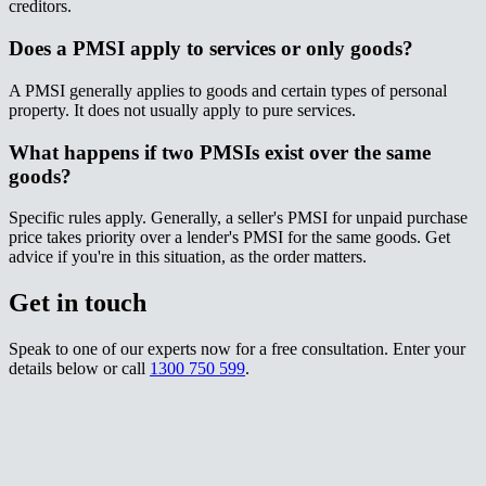
creditors.​​​​‌ ‍ ​‍​‍‌‍ ‌ ​‍‌‍‍‌‌‍‌ ‌‍‍‌‌‍ ‍​‍​‍​ ‍‍​‍​‍‌ ​ ‌‍​‌‌‍ ‍‌‍‍‌‌ ‌​‌ ‍‌​‍ ‍‌‍‍‌‌‍ ​‍​‍​‍ ​​‍​‍‌‍‍​‌ ​‍‌‍‌‌‌‍‌‍​‍​‍​ ‍‍​‍​‍‌‍‍​‌ ‌​‌ ‌​‌ ​​‌ ​ ​ ‍‍​‍ ​‍ ‌‍ ‌‌‍​‌‌‍​ ‌‍‍ ‌‍​‌‌ ‍‌​‍ ‌‌‍‌ ‌‍ ‌‍ ‌‍‌​‌ ‌ ‌‍‍‌‌‍ ‍​‍ ‍‌ ​ ‌‍​‌‌‍ ‍‌‍‍‌‌ ‌​‌ ‍‌​‍ ‍‌ ​ ‌ ‌​‌ ‌‌‌‍‌​‌‍‍‌‌‍ ​‍ ‌ ​ ‌ ‌​‌ ‌‌‌‍‌​‌‍‍‌‌‍ ​‍ ‌‍‍‌‌‍ ‍‌ ‌​‌‍‌‌‌‍ ‍‌ ‌​​‍ ‌‍‌‌‌‍‌​‌‍‍‌‌ ‌​​‍ ‌‍ ‌‌‍ ‌‍‌​‌‍‌‌​ ‌‌ ​​‌ ​‍‌‍‌‌‌ ​ ‌‍‌‌‌‍ ‍‌ ‌​‌‍​‌‌ ‌​‌‍‍‌‌‍ ‌‍ ‍​ ‍ ‌‍‍‌‌‍‌​​ ‌​ ‍​​ ‌​​ ​​‌‍​ ​ ‌​​ ‍​​ ‌​​ ​‍​‍ ‌‌‍​‌​ ​ ‌‍​‍‌‍​‍​‍ ‌​ ‌​​ ​ ‌‍‌‌​ ‌ ​‍ ‌‌‍​‌‌‍‌‌‌‍‌‌​ ‌​​‍ ‌‌‍‌‍‌‍​‌​ ‌ ‌‍​‍​ ​‌​ ​ ​ ‌‍​ ​‌‌‍​ ​ ‍​‌‍​ ‌‍‌‌​ ‍ ‌ ‌​‌ ‍‌‌ ​​‌‍‌‌​ ‌‌ ​​‌‍ ‌ ​ ‌ ‌​​ ‍ ‌ ​​‌‍​‌‌ ‌​‌‍‍​​ ‌‌‍​ ‌‍ ‌‍ ‍‌ ‌​‌‍‌‌‌‍ ‍‌ ‌​​‍‌‌​ ‌‌‌​​‍‌‌ ‌‍‍ ‌‍‌‌‌ ‍‌​‍‌‌​ ​ ‌​‌​​‍‌‌​ ​ ‌​‌​​‍‌‌​ ​‍​ ​‍​ ‌ ​ ​ ‌‍​‍​ ‌‌‌‍‌​​ ​​​ ‌‍​ ‍​​ ‌​​ ‌‌​ ‍​​ ​​​‍‌‌​ ​‍​ ​‍​‍‌‌​ ‌‌‌​‌​​‍ ‍‌‍​ ‌‍‍​‌‍‍‌‌‍ ​‌‍‌​‌ ​‍‌‍‌‌‌‍ ‍​‍‌‌​ ‌‌‌​​‍‌‌ ‌‍‍ ‌‍‌‌‌ ‍‌​‍‌‌​ ​ ‌​‌​​‍‌‌​ ​ ‌​‌​​‍‌‌​ ​‍​ ​‍​ ​​​ ‍​​ ‍‌​ ​‍‌‍​ ‌‍‌​​ ‍​​ ‌ ‌‍‌‍‌‍‌‌​ ​ ​ ‍​​‍‌‌​ ​‍​ ​‍​‍‌‌​ ‌‌‌​‌​​‍ ‍‌ ‌​‌‍‌‌‌ ‍​‌ ‌​​ ‌‍​‍‌‍​‌‌ ​ ‌‍‌‌‌‌‌‌‌ ​‍‌‍ ​​ ‌‌‍‍​‌ ‌​‌ ‌​‌ ​​‌ ​ ​‍‌‌​ ​ ‌​​‌​‍‌‌​ ​‍‌​‌‍​‍‌‌​ ​‍‌​‌‍‌‍ ‌‌‍​‌‌‍​ ‌‍‍ ‌‍​‌‌ ‍‌​‍ ‌‌‍‌ ‌‍ ‌‍ ‌‍‌​‌ ‌ ‌‍‍‌‌‍ ‍​‍ ‍‌ ​ ‌‍​‌‌‍ ‍‌‍‍‌‌ ‌​‌ ‍‌​‍ ‍‌ ​ ‌ ‌​‌ ‌‌‌‍‌​‌‍‍‌‌‍ ​‍‌‌​ ​‍‌​‌‍‌ ​ ‌ ‌​‌ ‌‌‌‍‌​‌‍‍‌‌‍ ​‍‌‍‌‍‍‌‌‍‌​​ ‌​ ‍​​ ‌​​ ​​‌‍​ ​ ‌​​ ‍​​ ‌​​ ​‍​‍ ‌‌‍​‌​ ​ ‌‍​‍‌‍​‍​‍ ‌​ ‌​​ ​ ‌‍‌‌​ ‌ ​‍ ‌‌‍​‌‌‍‌‌‌‍‌‌​ ‌​​‍ ‌‌‍‌‍‌‍​‌​ ‌ ‌‍​‍​ ​‌​ ​ ​ ‌‍​ ​‌‌‍​ ​ ‍​‌‍​ ‌‍‌‌​‍‌‍‌ ‌​‌ ‍‌‌ ​​‌‍‌‌​ ‌‌ ​​‌‍ ‌ ​ ‌ ‌​​‍‌‍‌ ​​‌‍​‌‌ ‌​‌‍‍​​ ‌‌‍​ ‌‍ ‌‍ ‍‌ ‌​‌‍‌‌‌‍ ‍‌ ‌​​‍‌‌​ ‌‌‌​​‍‌‌ ‌‍‍ ‌‍‌‌‌ ‍‌​‍‌‌​ ​ ‌​‌​​‍‌‌​ ​ ‌​‌​​‍‌‌​ ​‍​ ​‍​ ‌ ​ ​ ‌‍​‍​ ‌‌‌‍‌​​ ​​​ ‌‍​ ‍​​ ‌​​ ‌‌​ ‍​​ ​​​‍‌‌​ ​‍​ ​‍​‍‌‌​ ‌‌‌​‌​​‍ ‍‌‍​ ‌‍‍​‌‍‍‌‌‍ ​‌‍‌​‌ ​‍‌‍‌‌‌‍ ‍​‍‌‌​ ‌‌‌​​‍‌‌ ‌‍‍ ‌‍‌‌‌ ‍‌​‍‌‌​ ​ ‌​‌​​‍‌‌​ ​ ‌​‌​​‍‌‌​ ​‍​ ​‍​ ​​​ ‍​​ ‍‌​ ​‍‌‍​ ‌‍‌​​ ‍​​ ‌ ‌‍‌‍‌‍‌‌​ ​ ​ ‍​​‍‌‌​ ​‍​ ​‍​‍‌‌​ ‌‌‌​‌​​‍ ‍‌ ‌​‌‍‌‌‌ ‍​‌ ‌​​‍‌‍‌ ​​‌‍‌‌‌ ​‍‌ ​ ‌ ​​‌‍‌‌‌‍​ ‌ ‌​‌‍‍‌‌ ‌‍‌‍‌‌​ ‌‌ ​​‌ ‌‌‌‍​‍‌‍ ​‌‍‍‌‌ ​ ‌‍‍​‌‍‌‌‌‍‌​​‍​‍‌ ‌
Does a PMSI apply to services or only goods?​​​​‌ ‍ ​‍​‍‌‍ ‌ ​‍‌‍‍‌‌‍‌ ‌‍‍‌‌‍ ‍​‍​‍​ ‍‍​‍​‍‌ ​ ‌‍​‌‌‍ ‍‌‍‍‌‌ ‌​‌ ‍‌​‍ ‍‌‍‍‌‌‍ ​‍​‍​‍ ​​‍​‍‌‍‍​‌ ​‍‌‍‌‌‌‍‌‍​‍​‍​ ‍‍​‍​‍‌‍‍​‌ ‌​‌ ‌​‌ ​​‌ ​ ​ ‍‍​‍ ​‍ ‌‍ ‌‌‍​‌‌‍​ ‌‍‍ ‌‍​‌‌ ‍‌​‍ ‌‌‍‌ ‌‍ ‌‍ ‌‍‌​‌ ‌ ‌‍‍‌‌‍ ‍​‍ ‍‌ ​ ‌‍​‌‌‍ ‍‌‍‍‌‌ ‌​‌ ‍‌​‍ ‍‌ ​ ‌ ‌​‌ ‌‌‌‍‌​‌‍‍‌‌‍ ​‍ ‌ ​ ‌ ‌​‌ ‌‌‌‍‌​‌‍‍‌‌‍ ​‍ ‌‍‍‌‌‍ ‍‌ ‌​‌‍‌‌‌‍ ‍‌ ‌​​‍ ‌‍‌‌‌‍‌​‌‍‍‌‌ ‌​​‍ ‌‍ ‌‌‍ ‌‍‌​‌‍‌‌​ ‌‌ ​​‌ ​‍‌‍‌‌‌ ​ ‌‍‌‌‌‍ ‍‌ ‌​‌‍​‌‌ ‌​‌‍‍‌‌‍ ‌‍ ‍​ ‍ ‌‍‍‌‌‍‌​​ ‌​ ‍​​ ‌​​ ​​‌‍​ ​ ‌​​ ‍​​ ‌​​ ​‍​‍ ‌‌‍​‌​ ​ ‌‍​‍‌‍​‍​‍ ‌​ ‌​​ ​ ‌‍‌‌​ ‌ ​‍ ‌‌‍​‌‌‍‌‌‌‍‌‌​ ‌​​‍ ‌‌‍‌‍‌‍​‌​ ‌ ‌‍​‍​ ​‌​ ​ ​ ‌‍​ ​‌‌‍​ ​ ‍​‌‍​ ‌‍‌‌​ ‍ ‌ ‌​‌ ‍‌‌ ​​‌‍‌‌​ ‌‌ ​​‌‍ ‌ ​ ‌ ‌​​ ‍ ‌ ​​‌‍​‌‌ ‌​‌‍‍​​ ‌‌‍​ ‌‍ ‌‍ ‍‌ ‌​‌‍‌‌‌‍ ‍‌ ‌​​‍‌‌​ ‌‌‌​​‍‌‌ ‌‍‍ ‌‍‌‌‌ ‍‌​‍‌‌​ ​ ‌​‌​​‍‌‌​ ​ ‌​‌​​‍‌‌​ ​‍​ ​‍‌‍​ ​ ‌‍​ ‌‍​ ‌‍‌‍‌​​ ‌‍​ ‌‌​ ​ ​ ​ ​ ‌​‌‍‌​​ ‌‌​‍‌‌​ ​‍​ ​‍​‍‌‌​ ‌‌‌​‌​​‍ ‍‌‍​ ‌‍‍​‌‍‍‌‌‍ ​‌‍‌​‌ ​‍‌‍‌‌‌‍ ‍​‍‌‌​ ‌‌‌​​‍‌‌ ‌‍‍ ‌‍‌‌‌ ‍‌​‍‌‌​ ​ ‌​‌​​‍‌‌​ ​ ‌​‌​​‍‌‌​ ​‍​ ​‍​ ​ ​ ​‌‌‍‌‍​ ​​​ ‌​​ ‌‍​ ‌​‌‍​‌​ ‌​​ ‌‌‌‍​‌​ ‌‍​‍‌‌​ ​‍​ ​‍​‍‌‌​ ‌‌‌​‌​​‍ ‍‌ ‌​‌‍‌‌‌ ‍​‌ ‌​​ ‌‍​‍‌‍​‌‌ ​ ‌‍‌‌‌‌‌‌‌ ​‍‌‍ ​​ ‌‌‍‍​‌ ‌​‌ ‌​‌ ​​‌ ​ ​‍‌‌​ ​ ‌​​‌​‍‌‌​ ​‍‌​‌‍​‍‌‌​ ​‍‌​‌‍‌‍ ‌‌‍​‌‌‍​ ‌‍‍ ‌‍​‌‌ ‍‌​‍ ‌‌‍‌ ‌‍ ‌‍ ‌‍‌​‌ ‌ ‌‍‍‌‌‍ ‍​‍ ‍‌ ​ ‌‍​‌‌‍ ‍‌‍‍‌‌ ‌​‌ ‍‌​‍ ‍‌ ​ ‌ ‌​‌ ‌‌‌‍‌​‌‍‍‌‌‍ ​‍‌‌​ ​‍‌​‌‍‌ ​ ‌ ‌​‌ ‌‌‌‍‌​‌‍‍‌‌‍ ​‍‌‍‌‍‍‌‌‍‌​​ ‌​ ‍​​ ‌​​ ​​‌‍​ ​ ‌​​ ‍​​ ‌​​ ​‍​‍ ‌‌‍​‌​ ​ ‌‍​‍‌‍​‍​‍ ‌​ ‌​​ ​ ‌‍‌‌​ ‌ ​‍ ‌‌‍​‌‌‍‌‌‌‍‌‌​ ‌​​‍ ‌‌‍‌‍‌‍​‌​ ‌ ‌‍​‍​ ​‌​ ​ ​ ‌‍​ ​‌‌‍​ ​ ‍​‌‍​ ‌‍‌‌​‍‌‍‌ ‌​‌ ‍‌‌ ​​‌‍‌‌​ ‌‌ ​​‌‍ ‌ ​ ‌ ‌​​‍‌‍‌ ​​‌‍​‌‌ ‌​‌‍‍​​ ‌‌‍​ ‌‍ ‌‍ ‍‌ ‌​‌‍‌‌‌‍ ‍‌ ‌​​‍‌‌​ ‌‌‌​​‍‌‌ ‌‍‍ ‌‍‌‌‌ ‍‌​‍‌‌​ ​ ‌​‌​​‍‌‌​ ​ ‌​‌​​‍‌‌​ ​‍​ ​‍‌‍​ ​ ‌‍​ ‌‍​ ‌‍‌‍‌​​ ‌‍​ ‌‌​ ​ ​ ​ ​ ‌​‌‍‌​​ ‌‌​‍‌‌​ ​‍​ ​‍​‍‌‌​ ‌‌‌​‌​​‍ ‍‌‍​ ‌‍‍​‌‍‍‌‌‍ ​‌‍‌​‌ ​‍‌‍‌‌‌‍ ‍​‍‌‌​ ‌‌‌​​‍‌‌ ‌‍‍ ‌‍‌‌‌ ‍‌​‍‌‌​ ​ ‌​‌​​‍‌‌​ ​ ‌​‌​​‍‌‌​ ​‍​ ​‍​ ​ ​ ​‌‌‍‌‍​ ​​​ ‌​​ ‌‍​ ‌​‌‍​‌​ ‌​​ ‌‌‌‍​‌​ ‌‍​‍‌‌​ ​‍​ ​‍​‍‌‌​ ‌‌‌​‌​​‍ ‍‌ ‌​‌‍‌‌‌ ‍​‌ ‌​​‍‌‍‌ ​​‌‍‌‌‌ ​‍‌ ​ ‌ ​​‌‍‌‌‌‍​ ‌ ‌​‌‍‍‌‌ ‌‍‌‍‌‌​ ‌‌ ​​‌ ‌‌‌‍​‍‌‍ ​‌‍‍‌‌ ​ ‌‍‍​‌‍‌‌‌‍‌​​‍​‍‌ ‌
A PMSI generally applies to goods and certain types of personal
property. It does not usually apply to pure services.​​​​‌ ‍ ​‍​‍‌‍ ‌ ​‍‌‍‍‌‌‍‌ ‌‍‍‌‌‍ ‍​‍​‍​ ‍‍​‍​‍‌ ​ ‌‍​‌‌‍ ‍‌‍‍‌‌ ‌​‌ ‍‌​‍ ‍‌‍‍‌‌‍ ​‍​‍​‍ ​​‍​‍‌‍‍​‌ ​‍‌‍‌‌‌‍‌‍​‍​‍​ ‍‍​‍​‍‌‍‍​‌ ‌​‌ ‌​‌ ​​‌ ​ ​ ‍‍​‍ ​‍ ‌‍ ‌‌‍​‌‌‍​ ‌‍‍ ‌‍​‌‌ ‍‌​‍ ‌‌‍‌ ‌‍ ‌‍ ‌‍‌​‌ ‌ ‌‍‍‌‌‍ ‍​‍ ‍‌ ​ ‌‍​‌‌‍ ‍‌‍‍‌‌ ‌​‌ ‍‌​‍ ‍‌ ​ ‌ ‌​‌ ‌‌‌‍‌​‌‍‍‌‌‍ ​‍ ‌ ​ ‌ ‌​‌ ‌‌‌‍‌​‌‍‍‌‌‍ ​‍ ‌‍‍‌‌‍ ‍‌ ‌​‌‍‌‌‌‍ ‍‌ ‌​​‍ ‌‍‌‌‌‍‌​‌‍‍‌‌ ‌​​‍ ‌‍ ‌‌‍ ‌‍‌​‌‍‌‌​ ‌‌ ​​‌ ​‍‌‍‌‌‌ ​ ‌‍‌‌‌‍ ‍‌ ‌​‌‍​‌‌ ‌​‌‍‍‌‌‍ ‌‍ ‍​ ‍ ‌‍‍‌‌‍‌​​ ‌​ ‍​​ ‌​​ ​​‌‍​ ​ ‌​​ ‍​​ ‌​​ ​‍​‍ ‌‌‍​‌​ ​ ‌‍​‍‌‍​‍​‍ ‌​ ‌​​ ​ ‌‍‌‌​ ‌ ​‍ ‌‌‍​‌‌‍‌‌‌‍‌‌​ ‌​​‍ ‌‌‍‌‍‌‍​‌​ ‌ ‌‍​‍​ ​‌​ ​ ​ ‌‍​ ​‌‌‍​ ​ ‍​‌‍​ ‌‍‌‌​ ‍ ‌ ‌​‌ ‍‌‌ ​​‌‍‌‌​ ‌‌ ​​‌‍ ‌ ​ ‌ ‌​​ ‍ ‌ ​​‌‍​‌‌ ‌​‌‍‍​​ ‌‌‍​ ‌‍ ‌‍ ‍‌ ‌​‌‍‌‌‌‍ ‍‌ ‌​​‍‌‌​ ‌‌‌​​‍‌‌ ‌‍‍ ‌‍‌‌‌ ‍‌​‍‌‌​ ​ ‌​‌​​‍‌‌​ ​ ‌​‌​​‍‌‌​ ​‍​ ​‍‌‍​ ​ ​ ​ ‍‌​ ​ ​ ‌‌​ ‌‍‌‍‌‌‌‍‌‍​ ​‌​ ‍​‌‍‌‌‌‍‌​​‍‌‌​ ​‍​ ​‍​‍‌‌​ ‌‌‌​‌​​‍ ‍‌‍​ ‌‍‍​‌‍‍‌‌‍ ​‌‍‌​‌ ​‍‌‍‌‌‌‍ ‍​‍‌‌​ ‌‌‌​​‍‌‌ ‌‍‍ ‌‍‌‌‌ ‍‌​‍‌‌​ ​ ‌​‌​​‍‌‌​ ​ ‌​‌​​‍‌‌​ ​‍​ ​‍​ ‌‌​ ‌‌‌‍​‍​ ‌ ​ ​​​ ​‍‌‍​‌​ ‌ ​ ‍​‌‍​ ​ ‌‍‌‍‌‌​‍‌‌​ ​‍​ ​‍​‍‌‌​ ‌‌‌​‌​​‍ ‍‌ ‌​‌‍‌‌‌ ‍​‌ ‌​​ ‌‍​‍‌‍​‌‌ ​ ‌‍‌‌‌‌‌‌‌ ​‍‌‍ ​​ ‌‌‍‍​‌ ‌​‌ ‌​‌ ​​‌ ​ ​‍‌‌​ ​ ‌​​‌​‍‌‌​ ​‍‌​‌‍​‍‌‌​ ​‍‌​‌‍‌‍ ‌‌‍​‌‌‍​ ‌‍‍ ‌‍​‌‌ ‍‌​‍ ‌‌‍‌ ‌‍ ‌‍ ‌‍‌​‌ ‌ ‌‍‍‌‌‍ ‍​‍ ‍‌ ​ ‌‍​‌‌‍ ‍‌‍‍‌‌ ‌​‌ ‍‌​‍ ‍‌ ​ ‌ ‌​‌ ‌‌‌‍‌​‌‍‍‌‌‍ ​‍‌‌​ ​‍‌​‌‍‌ ​ ‌ ‌​‌ ‌‌‌‍‌​‌‍‍‌‌‍ ​‍‌‍‌‍‍‌‌‍‌​​ ‌​ ‍​​ ‌​​ ​​‌‍​ ​ ‌​​ ‍​​ ‌​​ ​‍​‍ ‌‌‍​‌​ ​ ‌‍​‍‌‍​‍​‍ ‌​ ‌​​ ​ ‌‍‌‌​ ‌ ​‍ ‌‌‍​‌‌‍‌‌‌‍‌‌​ ‌​​‍ ‌‌‍‌‍‌‍​‌​ ‌ ‌‍​‍​ ​‌​ ​ ​ ‌‍​ ​‌‌‍​ ​ ‍​‌‍​ ‌‍‌‌​‍‌‍‌ ‌​‌ ‍‌‌ ​​‌‍‌‌​ ‌‌ ​​‌‍ ‌ ​ ‌ ‌​​‍‌‍‌ ​​‌‍​‌‌ ‌​‌‍‍​​ ‌‌‍​ ‌‍ ‌‍ ‍‌ ‌​‌‍‌‌‌‍ ‍‌ ‌​​‍‌‌​ ‌‌‌​​‍‌‌ ‌‍‍ ‌‍‌‌‌ ‍‌​‍‌‌​ ​ ‌​‌​​‍‌‌​ ​ ‌​‌​​‍‌‌​ ​‍​ ​‍‌‍​ ​ ​ ​ ‍‌​ ​ ​ ‌‌​ ‌‍‌‍‌‌‌‍‌‍​ ​‌​ ‍​‌‍‌‌‌‍‌​​‍‌‌​ ​‍​ ​‍​‍‌‌​ ‌‌‌​‌​​‍ ‍‌‍​ ‌‍‍​‌‍‍‌‌‍ ​‌‍‌​‌ ​‍‌‍‌‌‌‍ ‍​‍‌‌​ ‌‌‌​​‍‌‌ ‌‍‍ ‌‍‌‌‌ ‍‌​‍‌‌​ ​ ‌​‌​​‍‌‌​ ​ ‌​‌​​‍‌‌​ ​‍​ ​‍​ ‌‌​ ‌‌‌‍​‍​ ‌ ​ ​​​ ​‍‌‍​‌​ ‌ ​ ‍​‌‍​ ​ ‌‍‌‍‌‌​‍‌‌​ ​‍​ ​‍​‍‌‌​ ‌‌‌​‌​​‍ ‍‌ ‌​‌‍‌‌‌ ‍​‌ ‌​​‍‌‍‌ ​​‌‍‌‌‌ ​‍‌ ​ ‌ ​​‌‍‌‌‌‍​ ‌ ‌​‌‍‍‌‌ ‌‍‌‍‌‌​ ‌‌ ​​‌ ‌‌‌‍​‍‌‍ ​‌‍‍‌‌ ​ ‌‍‍​‌‍‌‌‌‍‌​​‍​‍‌ ‌
What happens if two PMSIs exist over the same
goods?​​​​‌ ‍ ​‍​‍‌‍ ‌ ​‍‌‍‍‌‌‍‌ ‌‍‍‌‌‍ ‍​‍​‍​ ‍‍​‍​‍‌ ​ ‌‍​‌‌‍ ‍‌‍‍‌‌ ‌​‌ ‍‌​‍ ‍‌‍‍‌‌‍ ​‍​‍​‍ ​​‍​‍‌‍‍​‌ ​‍‌‍‌‌‌‍‌‍​‍​‍​ ‍‍​‍​‍‌‍‍​‌ ‌​‌ ‌​‌ ​​‌ ​ ​ ‍‍​‍ ​‍ ‌‍ ‌‌‍​‌‌‍​ ‌‍‍ ‌‍​‌‌ ‍‌​‍ ‌‌‍‌ ‌‍ ‌‍ ‌‍‌​‌ ‌ ‌‍‍‌‌‍ ‍​‍ ‍‌ ​ ‌‍​‌‌‍ ‍‌‍‍‌‌ ‌​‌ ‍‌​‍ ‍‌ ​ ‌ ‌​‌ ‌‌‌‍‌​‌‍‍‌‌‍ ​‍ ‌ ​ ‌ ‌​‌ ‌‌‌‍‌​‌‍‍‌‌‍ ​‍ ‌‍‍‌‌‍ ‍‌ ‌​‌‍‌‌‌‍ ‍‌ ‌​​‍ ‌‍‌‌‌‍‌​‌‍‍‌‌ ‌​​‍ ‌‍ ‌‌‍ ‌‍‌​‌‍‌‌​ ‌‌ ​​‌ ​‍‌‍‌‌‌ ​ ‌‍‌‌‌‍ ‍‌ ‌​‌‍​‌‌ ‌​‌‍‍‌‌‍ ‌‍ ‍​ ‍ ‌‍‍‌‌‍‌​​ ‌​ ‍​​ ‌​​ ​​‌‍​ ​ ‌​​ ‍​​ ‌​​ ​‍​‍ ‌‌‍​‌​ ​ ‌‍​‍‌‍​‍​‍ ‌​ ‌​​ ​ ‌‍‌‌​ ‌ ​‍ ‌‌‍​‌‌‍‌‌‌‍‌‌​ ‌​​‍ ‌‌‍‌‍‌‍​‌​ ‌ ‌‍​‍​ ​‌​ ​ ​ ‌‍​ ​‌‌‍​ ​ ‍​‌‍​ ‌‍‌‌​ ‍ ‌ ‌​‌ ‍‌‌ ​​‌‍‌‌​ ‌‌ ​​‌‍ ‌ ​ ‌ ‌​​ ‍ ‌ ​​‌‍​‌‌ ‌​‌‍‍​​ ‌‌‍​ ‌‍ ‌‍ ‍‌ ‌​‌‍‌‌‌‍ ‍‌ ‌​​‍‌‌​ ‌‌‌​​‍‌‌ ‌‍‍ ‌‍‌‌‌ ‍‌​‍‌‌​ ​ ‌​‌​​‍‌‌​ ​ ‌​‌​​‍‌‌​ ​‍​ ​‍​ ‌​​ ‍​‌‍‌‌​ ‌‍‌‍‌‌‌‍‌​​ ​​​ ‌ ‌‍‌‌​ ​ ​ ‌​‌‍​‍​‍‌‌​ ​‍​ ​‍​‍‌‌​ ‌‌‌​‌​​‍ ‍‌‍​ ‌‍‍​‌‍‍‌‌‍ ​‌‍‌​‌ ​‍‌‍‌‌‌‍ ‍​‍‌‌​ ‌‌‌​​‍‌‌ ‌‍‍ ‌‍‌‌‌ ‍‌​‍‌‌​ ​ ‌​‌​​‍‌‌​ ​ ‌​‌​​‍‌‌​ ​‍​ ​‍​ ‌​​ ‌‌‌‍​‌​ ​‍​ ​​​ ​ ​ ‌​‌‍‌‌‌‍‌‍​ ‌‍​ ​ ‌‍‌​​‍‌‌​ ​‍​ ​‍​‍‌‌​ ‌‌‌​‌​​‍ ‍‌ ‌​‌‍‌‌‌ ‍​‌ ‌​​ ‌‍​‍‌‍​‌‌ ​ ‌‍‌‌‌‌‌‌‌ ​‍‌‍ ​​ ‌‌‍‍​‌ ‌​‌ ‌​‌ ​​‌ ​ ​‍‌‌​ ​ ‌​​‌​‍‌‌​ ​‍‌​‌‍​‍‌‌​ ​‍‌​‌‍‌‍ ‌‌‍​‌‌‍​ ‌‍‍ ‌‍​‌‌ ‍‌​‍ ‌‌‍‌ ‌‍ ‌‍ ‌‍‌​‌ ‌ ‌‍‍‌‌‍ ‍​‍ ‍‌ ​ ‌‍​‌‌‍ ‍‌‍‍‌‌ ‌​‌ ‍‌​‍ ‍‌ ​ ‌ ‌​‌ ‌‌‌‍‌​‌‍‍‌‌‍ ​‍‌‌​ ​‍‌​‌‍‌ ​ ‌ ‌​‌ ‌‌‌‍‌​‌‍‍‌‌‍ ​‍‌‍‌‍‍‌‌‍‌​​ ‌​ ‍​​ ‌​​ ​​‌‍​ ​ ‌​​ ‍​​ ‌​​ ​‍​‍ ‌‌‍​‌​ ​ ‌‍​‍‌‍​‍​‍ ‌​ ‌​​ ​ ‌‍‌‌​ ‌ ​‍ ‌‌‍​‌‌‍‌‌‌‍‌‌​ ‌​​‍ ‌‌‍‌‍‌‍​‌​ ‌ ‌‍​‍​ ​‌​ ​ ​ ‌‍​ ​‌‌‍​ ​ ‍​‌‍​ ‌‍‌‌​‍‌‍‌ ‌​‌ ‍‌‌ ​​‌‍‌‌​ ‌‌ ​​‌‍ ‌ ​ ‌ ‌​​‍‌‍‌ ​​‌‍​‌‌ ‌​‌‍‍​​ ‌‌‍​ ‌‍ ‌‍ ‍‌ ‌​‌‍‌‌‌‍ ‍‌ ‌​​‍‌‌​ ‌‌‌​​‍‌‌ ‌‍‍ ‌‍‌‌‌ ‍‌​‍‌‌​ ​ ‌​‌​​‍‌‌​ ​ ‌​‌​​‍‌‌​ ​‍​ ​‍​ ‌​​ ‍​‌‍‌‌​ ‌‍‌‍‌‌‌‍‌​​ ​​​ ‌ ‌‍‌‌​ ​ ​ ‌​‌‍​‍​‍‌‌​ ​‍​ ​‍​‍‌‌​ ‌‌‌​‌​​‍ ‍‌‍​ ‌‍‍​‌‍‍‌‌‍ ​‌‍‌​‌ ​‍‌‍‌‌‌‍ ‍​‍‌‌​ ‌‌‌​​‍‌‌ ‌‍‍ ‌‍‌‌‌ ‍‌​‍‌‌​ ​ ‌​‌​​‍‌‌​ ​ ‌​‌​​‍‌‌​ ​‍​ ​‍​ ‌​​ ‌‌‌‍​‌​ ​‍​ ​​​ ​ ​ ‌​‌‍‌‌‌‍‌‍​ ‌‍​ ​ ‌‍‌​​‍‌‌​ ​‍​ ​‍​‍‌‌​ ‌‌‌​‌​​‍ ‍‌ ‌​‌‍‌‌‌ ‍​‌ ‌​​‍‌‍‌ ​​‌‍‌‌‌ ​‍‌ ​ ‌ ​​‌‍‌‌‌‍​ ‌ ‌​‌‍‍‌‌ ‌‍‌‍‌‌​ ‌‌ ​​‌ ‌‌‌‍​‍‌‍ ​‌‍‍‌‌ ​ ‌‍‍​‌‍‌‌‌‍‌​​‍​‍‌ ‌
Specific rules apply. Generally, a seller's PMSI for unpaid purchase
price takes priority over a lender's PMSI for the same goods. Get
advice if you're in this situation, as the order matters.​​​​‌ ‍ ​‍​‍‌‍ ‌ ​‍‌‍‍‌‌‍‌ ‌‍‍‌‌‍ ‍​‍​‍​ ‍‍​‍​‍‌ ​ ‌‍​‌‌‍ ‍‌‍‍‌‌ ‌​‌ ‍‌​‍ ‍‌‍‍‌‌‍ ​‍​‍​‍ ​​‍​‍‌‍‍​‌ ​‍‌‍‌‌‌‍‌‍​‍​‍​ ‍‍​‍​‍‌‍‍​‌ ‌​‌ ‌​‌ ​​‌ ​ ​ ‍‍​‍ ​‍ ‌‍ ‌‌‍​‌‌‍​ ‌‍‍ ‌‍​‌‌ ‍‌​‍ ‌‌‍‌ ‌‍ ‌‍ ‌‍‌​‌ ‌ ‌‍‍‌‌‍ ‍​‍ ‍‌ ​ ‌‍​‌‌‍ ‍‌‍‍‌‌ ‌​‌ ‍‌​‍ ‍‌ ​ ‌ ‌​‌ ‌‌‌‍‌​‌‍‍‌‌‍ ​‍ ‌ ​ ‌ ‌​‌ ‌‌‌‍‌​‌‍‍‌‌‍ ​‍ ‌‍‍‌‌‍ ‍‌ ‌​‌‍‌‌‌‍ ‍‌ ‌​​‍ ‌‍‌‌‌‍‌​‌‍‍‌‌ ‌​​‍ ‌‍ ‌‌‍ ‌‍‌​‌‍‌‌​ ‌‌ ​​‌ ​‍‌‍‌‌‌ ​ ‌‍‌‌‌‍ ‍‌ ‌​‌‍​‌‌ ‌​‌‍‍‌‌‍ ‌‍ ‍​ ‍ ‌‍‍‌‌‍‌​​ ‌​ ‍​​ ‌​​ ​​‌‍​ ​ ‌​​ ‍​​ ‌​​ ​‍​‍ ‌‌‍​‌​ ​ ‌‍​‍‌‍​‍​‍ ‌​ ‌​​ ​ ‌‍‌‌​ ‌ ​‍ ‌‌‍​‌‌‍‌‌‌‍‌‌​ ‌​​‍ ‌‌‍‌‍‌‍​‌​ ‌ ‌‍​‍​ ​‌​ ​ ​ ‌‍​ ​‌‌‍​ ​ ‍​‌‍​ ‌‍‌‌​ ‍ ‌ ‌​‌ ‍‌‌ ​​‌‍‌‌​ ‌‌ ​​‌‍ ‌ ​ ‌ ‌​​ ‍ ‌ ​​‌‍​‌‌ ‌​‌‍‍​​ ‌‌‍​ ‌‍ ‌‍ ‍‌ ‌​‌‍‌‌‌‍ ‍‌ ‌​​‍‌‌​ ‌‌‌​​‍‌‌ ‌‍‍ ‌‍‌‌‌ ‍‌​‍‌‌​ ​ ‌​‌​​‍‌‌​ ​ ‌​‌​​‍‌‌​ ​‍​ ​‍​ ‍‌​ ​​​ ‍​‌‍​‍​ ​‍‌‍​ ‌‍‌‌​ ‌​‌‍‌‍‌‍​‌‌‍‌​‌‍​‌​‍‌‌​ ​‍​ ​‍​‍‌‌​ ‌‌‌​‌​​‍ ‍‌‍​ ‌‍‍​‌‍‍‌‌‍ ​‌‍‌​‌ ​‍‌‍‌‌‌‍ ‍​‍‌‌​ ‌‌‌​​‍‌‌ ‌‍‍ ‌‍‌‌‌ ‍‌​‍‌‌​ ​ ‌​‌​​‍‌‌​ ​ ‌​‌​​‍‌‌​ ​‍​ ​‍​ ​​‌‍‌​‌‍​‌​ ​‍​ ‌‍​ ​‍​ ​‌​ ‌‍​ ​‌‌‍​‌​ ​​‌‍‌‍​‍‌‌​ ​‍​ ​‍​‍‌‌​ ‌‌‌​‌​​‍ ‍‌ ‌​‌‍‌‌‌ ‍​‌ ‌​​ ‌‍​‍‌‍​‌‌ ​ ‌‍‌‌‌‌‌‌‌ ​‍‌‍ ​​ ‌‌‍‍​‌ ‌​‌ ‌​‌ ​​‌ ​ ​‍‌‌​ ​ ‌​​‌​‍‌‌​ ​‍‌​‌‍​‍‌‌​ ​‍‌​‌‍‌‍ ‌‌‍​‌‌‍​ ‌‍‍ ‌‍​‌‌ ‍‌​‍ ‌‌‍‌ ‌‍ ‌‍ ‌‍‌​‌ ‌ ‌‍‍‌‌‍ ‍​‍ ‍‌ ​ ‌‍​‌‌‍ ‍‌‍‍‌‌ ‌​‌ ‍‌​‍ ‍‌ ​ ‌ ‌​‌ ‌‌‌‍‌​‌‍‍‌‌‍ ​‍‌‌​ ​‍‌​‌‍‌ ​ ‌ ‌​‌ ‌‌‌‍‌​‌‍‍‌‌‍ ​‍‌‍‌‍‍‌‌‍‌​​ ‌​ ‍​​ ‌​​ ​​‌‍​ ​ ‌​​ ‍​​ ‌​​ ​‍​‍ ‌‌‍​‌​ ​ ‌‍​‍‌‍​‍​‍ ‌​ ‌​​ ​ ‌‍‌‌​ ‌ ​‍ ‌‌‍​‌‌‍‌‌‌‍‌‌​ ‌​​‍ ‌‌‍‌‍‌‍​‌​ ‌ ‌‍​‍​ ​‌​ ​ ​ ‌‍​ ​‌‌‍​ ​ ‍​‌‍​ ‌‍‌‌​‍‌‍‌ ‌​‌ ‍‌‌ ​​‌‍‌‌​ ‌‌ ​​‌‍ ‌ ​ ‌ ‌​​‍‌‍‌ ​​‌‍​‌‌ ‌​‌‍‍​​ ‌‌‍​ ‌‍ ‌‍ ‍‌ ‌​‌‍‌‌‌‍ ‍‌ ‌​​‍‌‌​ ‌‌‌​​‍‌‌ ‌‍‍ ‌‍‌‌‌ ‍‌​‍‌‌​ ​ ‌​‌​​‍‌‌​ ​ ‌​‌​​‍‌‌​ ​‍​ ​‍​ ‍‌​ ​​​ ‍​‌‍​‍​ ​‍‌‍​ ‌‍‌‌​ ‌​‌‍‌‍‌‍​‌‌‍‌​‌‍​‌​‍‌‌​ ​‍​ ​‍​‍‌‌​ ‌‌‌​‌​​‍ ‍‌‍​ ‌‍‍​‌‍‍‌‌‍ ​‌‍‌​‌ ​‍‌‍‌‌‌‍ ‍​‍‌‌​ ‌‌‌​​‍‌‌ ‌‍‍ ‌‍‌‌‌ ‍‌​‍‌‌​ ​ ‌​‌​​‍‌‌​ ​ ‌​‌​​‍‌‌​ ​‍​ ​‍​ ​​‌‍‌​‌‍​‌​ ​‍​ ‌‍​ ​‍​ ​‌​ ‌‍​ ​‌‌‍​‌​ ​​‌‍‌‍​‍‌‌​ ​‍​ ​‍​‍‌‌​ ‌‌‌​‌​​‍ ‍‌ ‌​‌‍‌‌‌ ‍​‌ ‌​​‍‌‍‌ ​​‌‍‌‌‌ ​‍‌ ​ ‌ ​​‌‍‌‌‌‍​ ‌ ‌​‌‍‍‌‌ ‌‍‌‍‌‌​ ‌‌ ​​‌ ‌‌‌‍​‍‌‍ ​‌‍‍‌‌ ​ ‌‍‍​‌‍‌‌‌‍‌​​‍​‍‌ ‌
Get in touch​​​​‌ ‍ ​‍​‍‌‍ ‌ ​‍‌‍‍‌‌‍‌ ‌‍‍‌‌‍ ‍​‍​‍​ ‍‍​‍​‍‌ ​ ‌‍​‌‌‍ ‍‌‍‍‌‌ ‌​‌ ‍‌​‍ ‍‌‍‍‌‌‍ ​‍​‍​‍ ​​‍​‍‌‍‍​‌ ​‍‌‍‌‌‌‍‌‍​‍​‍​ ‍‍​‍​‍‌‍‍​‌ ‌​‌ ‌​‌ ​​‌ ​ ​ ‍‍​‍ ​‍ ‌‍ ‌‌‍​‌‌‍​ ‌‍‍ ‌‍​‌‌ ‍‌​‍ ‌‌‍‌ ‌‍ ‌‍ ‌‍‌​‌ ‌ ‌‍‍‌‌‍ ‍​‍ ‍‌ ​ ‌‍​‌‌‍ ‍‌‍‍‌‌ ‌​‌ ‍‌​‍ ‍‌ ​ ‌ ‌​‌ ‌‌‌‍‌​‌‍‍‌‌‍ ​‍ ‌ ​ ‌ ‌​‌ ‌‌‌‍‌​‌‍‍‌‌‍ ​‍ ‌‍‍‌‌‍ ‍‌ ‌​‌‍‌‌‌‍ ‍‌ ‌​​‍ ‌‍‌‌‌‍‌​‌‍‍‌‌ ‌​​‍ ‌‍ ‌‌‍ ‌‍‌​‌‍‌‌​ ‌‌ ​​‌ ​‍‌‍‌‌‌ ​ ‌‍‌‌‌‍ ‍‌ ‌​‌‍​‌‌ ‌​‌‍‍‌‌‍ ‌‍ ‍​ ‍ ‌‍‍‌‌‍‌​​ ‌​ ‍​​ ‌​​ ​​‌‍​ ​ ‌​​ ‍​​ ‌​​ ​‍​‍ ‌‌‍​‌​ ​ ‌‍​‍‌‍​‍​‍ ‌​ ‌​​ ​ ‌‍‌‌​ ‌ ​‍ ‌‌‍​‌‌‍‌‌‌‍‌‌​ ‌​​‍ ‌‌‍‌‍‌‍​‌​ ‌ ‌‍​‍​ ​‌​ ​ ​ ‌‍​ ​‌‌‍​ ​ ‍​‌‍​ ‌‍‌‌​ ‍ ‌ ‌​‌ ‍‌‌ ​​‌‍‌‌​ ‌‌ ​​‌‍ ‌ ​ ‌ ‌​​ ‍ ‌ ​​‌‍​‌‌ ‌​‌‍‍​​ ‌‌‍‌‍‌‍ ‌ ​‍‌‍ ‌‌​‌​‌‍​‌‌ ‌​‌‍​‌​‍ ‍‌‍‌‍‌‍ ‌ ​‍‌‍ ‌‌​‌​‌‍‌‌‌ ​ ‌‍​ ‌ ​‍‌‍‍‌‌ ​​‌ ‌​‌‍‍‌‌‍ ‌‍ ‍​‍‌‌​ ‌‌‌​​‍‌‌ ‌‍‍ ‌‍‌‌‌ ‍‌​‍‌‌​ ​ ‌​‌​​‍‌‌​ ​ ‌​‌​​‍‌‌​ ​‍​ ​‍‌‍​‍​ ​‌‌‍‌‌​ ​‍‌‍​‌​ ‍‌​ ‌ ‌‍​‍‌‍‌​​ ‍‌‌‍‌‌​ ‌​‌‍​‌‌‍​ ‌‍​ ​ ‍​​ ​‍​ ​ ​ ‌‍​ ​‌​ ‍​‌‍​‌​ ‌‍​ ‍‌​ ‍​​ ​​‌‍‌‌​ ‍​​ ​‍​ ‍‌​ ‍‌​ ‌ ​‍‌‌​ ​‍​ ​‍​‍‌‌​ ‌‌‌​‌​​‍ ‍‌‍​ ‌‍‍​‌‍‍‌‌‍ ​‌‍‌​‌ ​‍‌‍‌‌‌‍ ‍​‍‌‌​ ‌‌‌​​‍‌‌ ‌‍‍ ‌‍‌‌‌ ‍‌​‍‌‌​ ​ ‌​‌​​‍‌‌​ ​ ‌​‌​​‍‌‌​ ​‍​ ​‍​ ‌ ​ ‍‌‌‍​‌​ ‌‌​ ​‌‌‍‌‍​ ‍​​ ‌​​ ​​​ ‌​‌‍​‌​ ‍‌‌‍​‌​ ‌​‌‍​‍​ ‌​‌‍‌‌‌‍‌​‌‍‌‌​ ‌‍​ ‌ ​ ‍​​ ‌​​ ​‌‌‍​‌​ ‌‍‌‍‌‍​ ​‌​ ​‌​ ‌‌‌‍‌‌​ ‌​​‍‌‌​ ​‍​ ​‍​‍‌‌​ ‌‌‌​‌​​‍ ‍‌ ‌​‌‍‌‌‌ ‍​‌ ‌​​ ‌‍​‍‌‍​‌‌ ​ ‌‍‌‌‌‌‌‌‌ ​‍‌‍ ​​ ‌‌‍‍​‌ ‌​‌ ‌​‌ ​​‌ ​ ​‍‌‌​ ​ ‌​​‌​‍‌‌​ ​‍‌​‌‍​‍‌‌​ ​‍‌​‌‍‌‍ ‌‌‍​‌‌‍​ ‌‍‍ ‌‍​‌‌ ‍‌​‍ ‌‌‍‌ ‌‍ ‌‍ ‌‍‌​‌ ‌ ‌‍‍‌‌‍ ‍​‍ ‍‌ ​ ‌‍​‌‌‍ ‍‌‍‍‌‌ ‌​‌ ‍‌​‍ ‍‌ ​ ‌ ‌​‌ ‌‌‌‍‌​‌‍‍‌‌‍ ​‍‌‌​ ​‍‌​‌‍‌ ​ ‌ ‌​‌ ‌‌‌‍‌​‌‍‍‌‌‍ ​‍‌‍‌‍‍‌‌‍‌​​ ‌​ ‍​​ ‌​​ ​​‌‍​ ​ ‌​​ ‍​​ ‌​​ ​‍​‍ ‌‌‍​‌​ ​ ‌‍​‍‌‍​‍​‍ ‌​ ‌​​ ​ ‌‍‌‌​ ‌ ​‍ ‌‌‍​‌‌‍‌‌‌‍‌‌​ ‌​​‍ ‌‌‍‌‍‌‍​‌​ ‌ ‌‍​‍​ ​‌​ ​ ​ ‌‍​ ​‌‌‍​ ​ ‍​‌‍​ ‌‍‌‌​‍‌‍‌ ‌​‌ ‍‌‌ ​​‌‍‌‌​ ‌‌ ​​‌‍ ‌ ​ ‌ ‌​​‍‌‍‌ ​​‌‍​‌‌ ‌​‌‍‍​​ ‌‌‍‌‍‌‍ ‌ ​‍‌‍ ‌‌​‌​‌‍​‌‌ ‌​‌‍​‌​‍ ‍‌‍‌‍‌‍ ‌ ​‍‌‍ ‌‌​‌​‌‍‌‌‌ ​ ‌‍​ ‌ ​‍‌‍‍‌‌ ​​‌ ‌​‌‍‍‌‌‍ ‌‍ ‍​‍‌‌​ ‌‌‌​​‍‌‌ ‌‍‍ ‌‍‌‌‌ ‍‌​‍‌‌​ ​ ‌​‌​​‍‌‌​ ​ ‌​‌​​‍‌‌​ ​‍​ ​‍‌‍​‍​ ​‌‌‍‌‌​ ​‍‌‍​‌​ ‍‌​ ‌ ‌‍​‍‌‍‌​​ ‍‌‌‍‌‌​ ‌​‌‍​‌‌‍​ ‌‍​ ​ ‍​​ ​‍​ ​ ​ ‌‍​ ​‌​ ‍​‌‍​‌​ ‌‍​ ‍‌​ ‍​​ ​​‌‍‌‌​ ‍​​ ​‍​ ‍‌​ ‍‌​ ‌ ​‍‌‌​ ​‍​ ​‍​‍‌‌​ ‌‌‌​‌​​‍ ‍‌‍​ ‌‍‍​‌‍‍‌‌‍ ​‌‍‌​‌ ​‍‌‍‌‌‌‍ ‍​‍‌‌​ ‌‌‌​​‍‌‌ ‌‍‍ ‌‍‌‌‌ ‍‌​‍‌‌​ ​ ‌​‌​​‍‌‌​ ​ ‌​‌​​‍‌‌​ ​‍​ ​‍​ ‌ ​ ‍‌‌‍​‌​ ‌‌​ ​‌‌‍‌‍​ ‍​​ ‌​​ ​​​ ‌​‌‍​‌​ ‍‌‌‍​‌​ ‌​‌‍​‍​ ‌​‌‍‌‌‌‍‌​‌‍‌‌​ ‌‍​ ‌ ​ ‍​​ ‌​​ ​‌‌‍​‌​ ‌‍‌‍‌‍​ ​‌​ ​‌​ ‌‌‌‍‌‌​ ‌​​‍‌‌​ ​‍​ ​‍​‍‌‌​ ‌‌‌​‌​​‍ ‍‌ ‌​‌‍‌‌‌ ‍​‌ ‌​​‍‌‍‌ ​​‌‍‌‌‌ ​‍‌ ​ ‌ ​​‌‍‌‌‌‍​ ‌ ‌​‌‍‍‌‌ ‌‍‌‍‌‌​ ‌‌ ​​‌ ‌‌‌‍​‍‌‍ ​‌‍‍‌‌ ​ ‌‍‍​‌‍‌‌‌‍‌​​‍​‍‌ ‌
Speak to one of our experts now for a free consultation. Enter your
details below or call ​​​​‌ ‍ ​‍​‍‌‍ ‌ ​‍‌‍‍‌‌‍‌ ‌‍‍‌‌‍ ‍​‍​‍​ ‍‍​‍​‍‌ ​ ‌‍​‌‌‍ ‍‌‍‍‌‌ ‌​‌ ‍‌​‍ ‍‌‍‍‌‌‍ ​‍​‍​‍ ​​‍​‍‌‍‍​‌ ​‍‌‍‌‌‌‍‌‍​‍​‍​ ‍‍​‍​‍‌‍‍​‌ ‌​‌ ‌​‌ ​​‌ ​ ​ ‍‍​‍ ​‍ ‌‍ ‌‌‍​‌‌‍​ ‌‍‍ ‌‍​‌‌ ‍‌​‍ ‌‌‍‌ ‌‍ ‌‍ ‌‍‌​‌ ‌ ‌‍‍‌‌‍ ‍​‍ ‍‌ ​ ‌‍​‌‌‍ ‍‌‍‍‌‌ ‌​‌ ‍‌​‍ ‍‌ ​ ‌ ‌​‌ ‌‌‌‍‌​‌‍‍‌‌‍ ​‍ ‌ ​ ‌ ‌​‌ ‌‌‌‍‌​‌‍‍‌‌‍ ​‍ ‌‍‍‌‌‍ ‍‌ ‌​‌‍‌‌‌‍ ‍‌ ‌​​‍ ‌‍‌‌‌‍‌​‌‍‍‌‌ ‌​​‍ ‌‍ ‌‌‍ ‌‍‌​‌‍‌‌​ ‌‌ ​​‌ ​‍‌‍‌‌‌ ​ ‌‍‌‌‌‍ ‍‌ ‌​‌‍​‌‌ ‌​‌‍‍‌‌‍ ‌‍ ‍​ ‍ ‌‍‍‌‌‍‌​​ ‌​ ‍​​ ‌​​ ​​‌‍​ ​ ‌​​ ‍​​ ‌​​ ​‍​‍ ‌‌‍​‌​ ​ ‌‍​‍‌‍​‍​‍ ‌​ ‌​​ ​ ‌‍‌‌​ ‌ ​‍ ‌‌‍​‌‌‍‌‌‌‍‌‌​ ‌​​‍ ‌‌‍‌‍‌‍​‌​ ‌ ‌‍​‍​ ​‌​ ​ ​ ‌‍​ ​‌‌‍​ ​ ‍​‌‍​ ‌‍‌‌​ ‍ ‌ ‌​‌ ‍‌‌ ​​‌‍‌‌​ ‌‌ ​​‌‍ ‌ ​ ‌ ‌​​ ‍ ‌ ​​‌‍​‌‌ ‌​‌‍‍​​ ‌‌‍‌‍‌‍ ‌ ​‍‌‍ ‌‌​‌​‌‍​‌‌ ‌​‌‍​‌​‍ ‍‌‍‌‍‌‍ ‌ ​‍‌‍ ‌‌​‌​‌‍‌‌‌ ​ ‌‍​ ‌ ​‍‌‍‍‌‌ ​​‌ ‌​‌‍‍‌‌‍ ‌‍ ‍​‍‌‌​ ‌‌‌​​‍‌‌ ‌‍‍ ‌‍‌‌‌ ‍‌​‍‌‌​ ​ ‌​‌​​‍‌‌​ ​ ‌​‌​​‍‌‌​ ​‍​ ​‍‌‍‌‍​ ​ ‌‍​‍​ ‌​​ ‌​​ ​​‌‍‌‌​ ‌‌​ ‌‌​ ‌ ​ ‌‍‌‍​‍‌‍‌​‌‍‌​​ ​‌​ ‌‌‌‍‌​‌‍‌‌​ ‌ ​ ‌ ​ ​ ‌‍​‌​ ‍​​ ​‍‌‍​ ​ ​​‌‍​‌​ ​‍​ ‌​‌‍​‌​ ​​​ ‍​​‍‌‌​ ​‍​ ​‍​‍‌‌​ ‌‌‌​‌​​‍ ‍‌‍​ ‌‍‍​‌‍‍‌‌‍ ​‌‍‌​‌ ​‍‌‍‌‌‌‍ ‍​‍‌‌​ ‌‌‌​​‍‌‌ ‌‍‍ ‌‍‌‌‌ ‍‌​‍‌‌​ ​ ‌​‌​​‍‌‌​ ​ ‌​‌​​‍‌‌​ ​‍​ ​‍​ ‌‍​ ​‍​ ​ ‌‍‌‍​ ​​‌‍​ ‌‍​‌‌‍‌‍‌‍​ ​ ‌‌​ ​ ‌‍​ ​ ‌ ​ ‍‌‌‍‌‌​ ​‍​ ‌​​ ‌ ‌‍‌​​ ​‍​ ‌​‌‍‌‌​ ​‌​ ​​‌‍‌‌‌‍​‍​ ​​​ ‍‌‌‍‌‍‌‍​‌​ ‌‌‌‍‌‍​‍‌‌​ ​‍​ ​‍​‍‌‌​ ‌‌‌​‌​​‍ ‍‌ ‌​‌‍‌‌‌ ‍​‌ ‌​​ ‌‍​‍‌‍​‌‌ ​ ‌‍‌‌‌‌‌‌‌ ​‍‌‍ ​​ ‌‌‍‍​‌ ‌​‌ ‌​‌ ​​‌ ​ ​‍‌‌​ ​ ‌​​‌​‍‌‌​ ​‍‌​‌‍​‍‌‌​ ​‍‌​‌‍‌‍ ‌‌‍​‌‌‍​ ‌‍‍ ‌‍​‌‌ ‍‌​‍ ‌‌‍‌ ‌‍ ‌‍ ‌‍‌​‌ ‌ ‌‍‍‌‌‍ ‍​‍ ‍‌ ​ ‌‍​‌‌‍ ‍‌‍‍‌‌ ‌​‌ ‍‌​‍ ‍‌ ​ ‌ ‌​‌ ‌‌‌‍‌​‌‍‍‌‌‍ ​‍‌‌​ ​‍‌​‌‍‌ ​ ‌ ‌​‌ ‌‌‌‍‌​‌‍‍‌‌‍ ​‍‌‍‌‍‍‌‌‍‌​​ ‌​ ‍​​ ‌​​ ​​‌‍​ ​ ‌​​ ‍​​ ‌​​ ​‍​‍ ‌‌‍​‌​ ​ ‌‍​‍‌‍​‍​‍ ‌​ ‌​​ ​ ‌‍‌‌​ ‌ ​‍ ‌‌‍​‌‌‍‌‌‌‍‌‌​ ‌​​‍ ‌‌‍‌‍‌‍​‌​ ‌ ‌‍​‍​ ​‌​ ​ ​ ‌‍​ ​‌‌‍​ ​ ‍​‌‍​ ‌‍‌‌​‍‌‍‌ ‌​‌ ‍‌‌ ​​‌‍‌‌​ ‌‌ ​​‌‍ ‌ ​ ‌ ‌​​‍‌‍‌ ​​‌‍​‌‌ ‌​‌‍‍​​ ‌‌‍‌‍‌‍ ‌ ​‍‌‍ ‌‌​‌​‌‍​‌‌ ‌​‌‍​‌​‍ ‍‌‍‌‍‌‍ ‌ ​‍‌‍ ‌‌​‌​‌‍‌‌‌ ​ ‌‍​ ‌ ​‍‌‍‍‌‌ ​​‌ ‌​‌‍‍‌‌‍ ‌‍ ‍​‍‌‌​ ‌‌‌​​‍‌‌ ‌‍‍ ‌‍‌‌‌ ‍‌​‍‌‌​ ​ ‌​‌​​‍‌‌​ ​ ‌​‌​​‍‌‌​ ​‍​ ​‍‌‍‌‍​ ​ ‌‍​‍​ ‌​​ ‌​​ ​​‌‍‌‌​ ‌‌​ ‌‌​ ‌ ​ ‌‍‌‍​‍‌‍‌​‌‍‌​​ ​‌​ ‌‌‌‍‌​‌‍‌‌​ ‌ ​ ‌ ​ ​ ‌‍​‌​ ‍​​ ​‍‌‍​ ​ ​​‌‍​‌​ ​‍​ ‌​‌‍​‌​ ​​​ ‍​​‍‌‌​ ​‍​ ​‍​‍‌‌​ ‌‌‌​‌​​‍ ‍‌‍​ ‌‍‍​‌‍‍‌‌‍ ​‌‍‌​‌ ​‍‌‍‌‌‌‍ ‍​‍‌‌​ ‌‌‌​​‍‌‌ ‌‍‍ ‌‍‌‌‌ ‍‌​‍‌‌​ ​ ‌​‌​​‍‌‌​ ​ ‌​‌​​‍‌‌​ ​‍​ ​‍​ ‌‍​ ​‍​ ​ ‌‍‌‍​ ​​‌‍​ ‌‍​‌‌‍‌‍‌‍​ ​ ‌‌​ ​ ‌‍​ ​ ‌ ​ ‍‌‌‍‌‌​ ​‍​ ‌​​ ‌ ‌‍‌​​ ​‍​ ‌​‌‍‌‌​ ​‌​ ​​‌‍‌‌‌‍​‍​ ​​​ ‍‌‌‍‌‍‌‍​‌​ ‌‌‌‍‌‍​‍‌‌​ ​‍​ ​‍​‍‌‌​ ‌‌‌​‌​​‍ ‍‌ ‌​‌‍‌‌‌ ‍​‌ ‌​​‍‌‍‌ ​​‌‍‌‌‌ ​‍‌ ​ ‌ ​​‌‍‌‌‌‍​ ‌ ‌​‌‍‍‌‌ ‌‍‌‍‌‌​ ‌‌ ​​‌ ‌‌‌‍​‍‌‍ ​‌‍‍‌‌ ​ ‌‍‍​‌‍‌‌‌‍‌​​‍​‍‌ ‌
1300 750 599​​​​‌ ‍ ​‍​‍‌‍ ‌ ​‍‌‍‍‌‌‍‌ ‌‍‍‌‌‍ ‍​‍​‍​ ‍‍​‍​‍‌ ​ ‌‍​‌‌‍ ‍‌‍‍‌‌ ‌​‌ ‍‌​‍ ‍‌‍‍‌‌‍ ​‍​‍​‍ ​​‍​‍‌‍‍​‌ ​‍‌‍‌‌‌‍‌‍​‍​‍​ ‍‍​‍​‍‌‍‍​‌ ‌​‌ ‌​‌ ​​‌ ​ ​ ‍‍​‍ ​‍ ‌‍ ‌‌‍​‌‌‍​ ‌‍‍ ‌‍​‌‌ ‍‌​‍ ‌‌‍‌ ‌‍ ‌‍ ‌‍‌​‌ ‌ ‌‍‍‌‌‍ ‍​‍ ‍‌ ​ ‌‍​‌‌‍ ‍‌‍‍‌‌ ‌​‌ ‍‌​‍ ‍‌ ​ ‌ ‌​‌ ‌‌‌‍‌​‌‍‍‌‌‍ ​‍ ‌ ​ ‌ ‌​‌ ‌‌‌‍‌​‌‍‍‌‌‍ ​‍ ‌‍‍‌‌‍ ‍‌ ‌​‌‍‌‌‌‍ ‍‌ ‌​​‍ ‌‍‌‌‌‍‌​‌‍‍‌‌ ‌​​‍ ‌‍ ‌‌‍ ‌‍‌​‌‍‌‌​ ‌‌ ​​‌ ​‍‌‍‌‌‌ ​ ‌‍‌‌‌‍ ‍‌ ‌​‌‍​‌‌ ‌​‌‍‍‌‌‍ ‌‍ ‍​ ‍ ‌‍‍‌‌‍‌​​ ‌​ ‍​​ ‌​​ ​​‌‍​ ​ ‌​​ ‍​​ ‌​​ ​‍​‍ ‌‌‍​‌​ ​ ‌‍​‍‌‍​‍​‍ ‌​ ‌​​ ​ ‌‍‌‌​ ‌ ​‍ ‌‌‍​‌‌‍‌‌‌‍‌‌​ ‌​​‍ ‌‌‍‌‍‌‍​‌​ ‌ ‌‍​‍​ ​‌​ ​ ​ ‌‍​ ​‌‌‍​ ​ ‍​‌‍​ ‌‍‌‌​ ‍ ‌ ‌​‌ ‍‌‌ ​​‌‍‌‌​ ‌‌ ​​‌‍ ‌ ​ ‌ ‌​​ ‍ ‌ ​​‌‍​‌‌ ‌​‌‍‍​​ ‌‌‍‌‍‌‍ ‌ ​‍‌‍ ‌‌​‌​‌‍​‌‌ ‌​‌‍​‌​‍ ‍‌‍‌‍‌‍ ‌ ​‍‌‍ ‌‌​‌​‌‍‌‌‌ ​ ‌‍​ ‌ ​‍‌‍‍‌‌ ​​‌ ‌​‌‍‍‌‌‍ ‌‍ ‍​‍‌‌​ ‌‌‌​​‍‌‌ ‌‍‍ ‌‍‌‌‌ ‍‌​‍‌‌​ ​ ‌​‌​​‍‌‌​ ​ ‌​‌​​‍‌‌​ ​‍​ ​‍‌‍‌‍​ ​ ‌‍​‍​ ‌​​ ‌​​ ​​‌‍‌‌​ ‌‌​ ‌‌​ ‌ ​ ‌‍‌‍​‍‌‍‌​‌‍‌​​ ​‌​ ‌‌‌‍‌​‌‍‌‌​ ‌ ​ ‌ ​ ​ ‌‍​‌​ ‍​​ ​‍‌‍​ ​ ​​‌‍​‌​ ​‍​ ‌​‌‍​‌​ ​​​ ‍​​‍‌‌​ ​‍​ ​‍​‍‌‌​ ‌‌‌​‌​​‍ ‍‌‍​ ‌‍‍​‌‍‍‌‌‍ ​‌‍‌​‌ ​‍‌‍‌‌‌‍ ‍​‍‌‌​ ‌‌‌​​‍‌‌ ‌‍‍ ‌‍‌‌‌ ‍‌​‍‌‌​ ​ ‌​‌​​‍‌‌​ ​ ‌​‌​​‍‌‌​ ​‍​ ​‍‌‍​‌​ ​‌‌‍‌​​ ‌‌​ ​​​ ‍​​ ​‍‌‍‌​​ ​‍​ ‍‌​ ‍‌‌‍‌​‌‍‌‌‌‍‌‍‌‍​‍‌‍​ ‌‍​‍​ ​ ‌‍‌‍​ ​‌​ ​​​ ​‍‌‍​‌‌‍‌​​ ‌​‌‍‌‌​ ‍​​ ‌‍‌‍​ ‌‍​‌‌‍‌‍​ ​‍​‍‌‌​ ​‍​ ​‍​‍‌‌​ ‌‌‌​‌​​‍ ‍‌ ‌​‌‍‌‌‌ ‍​‌ ‌​​ ‌‍​‍‌‍​‌‌ ​ ‌‍‌‌‌‌‌‌‌ ​‍‌‍ ​​ ‌‌‍‍​‌ ‌​‌ ‌​‌ ​​‌ ​ ​‍‌‌​ ​ ‌​​‌​‍‌‌​ ​‍‌​‌‍​‍‌‌​ ​‍‌​‌‍‌‍ ‌‌‍​‌‌‍​ ‌‍‍ ‌‍​‌‌ ‍‌​‍ ‌‌‍‌ ‌‍ ‌‍ ‌‍‌​‌ ‌ ‌‍‍‌‌‍ ‍​‍ ‍‌ ​ ‌‍​‌‌‍ ‍‌‍‍‌‌ ‌​‌ ‍‌​‍ ‍‌ ​ ‌ ‌​‌ ‌‌‌‍‌​‌‍‍‌‌‍ ​‍‌‌​ ​‍‌​‌‍‌ ​ ‌ ‌​‌ ‌‌‌‍‌​‌‍‍‌‌‍ ​‍‌‍‌‍‍‌‌‍‌​​ ‌​ ‍​​ ‌​​ ​​‌‍​ ​ ‌​​ ‍​​ ‌​​ ​‍​‍ ‌‌‍​‌​ ​ ‌‍​‍‌‍​‍​‍ ‌​ ‌​​ ​ ‌‍‌‌​ ‌ ​‍ ‌‌‍​‌‌‍‌‌‌‍‌‌​ ‌​​‍ ‌‌‍‌‍‌‍​‌​ ‌ ‌‍​‍​ ​‌​ ​ ​ ‌‍​ ​‌‌‍​ ​ ‍​‌‍​ ‌‍‌‌​‍‌‍‌ ‌​‌ ‍‌‌ ​​‌‍‌‌​ ‌‌ ​​‌‍ ‌ ​ ‌ ‌​​‍‌‍‌ ​​‌‍​‌‌ ‌​‌‍‍​​ ‌‌‍‌‍‌‍ ‌ ​‍‌‍ ‌‌​‌​‌‍​‌‌ ‌​‌‍​‌​‍ ‍‌‍‌‍‌‍ ‌ ​‍‌‍ ‌‌​‌​‌‍‌‌‌ ​ ‌‍​ ‌ ​‍‌‍‍‌‌ ​​‌ ‌​‌‍‍‌‌‍ ‌‍ ‍​‍‌‌​ ‌‌‌​​‍‌‌ ‌‍‍ ‌‍‌‌‌ ‍‌​‍‌‌​ ​ ‌​‌​​‍‌‌​ ​ ‌​‌​​‍‌‌​ ​‍​ ​‍‌‍‌‍​ ​ ‌‍​‍​ ‌​​ ‌​​ ​​‌‍‌‌​ ‌‌​ ‌‌​ ‌ ​ ‌‍‌‍​‍‌‍‌​‌‍‌​​ ​‌​ ‌‌‌‍‌​‌‍‌‌​ ‌ ​ ‌ ​ ​ ‌‍​‌​ ‍​​ ​‍‌‍​ ​ ​​‌‍​‌​ ​‍​ ‌​‌‍​‌​ ​​​ ‍​​‍‌‌​ ​‍​ ​‍​‍‌‌​ ‌‌‌​‌​​‍ ‍‌‍​ ‌‍‍​‌‍‍‌‌‍ ​‌‍‌​‌ ​‍‌‍‌‌‌‍ ‍​‍‌‌​ ‌‌‌​​‍‌‌ ‌‍‍ ‌‍‌‌‌ ‍‌​‍‌‌​ ​ ‌​‌​​‍‌‌​ ​ ‌​‌​​‍‌‌​ ​‍​ ​‍‌‍​‌​ ​‌‌‍‌​​ ‌‌​ ​​​ ‍​​ ​‍‌‍‌​​ ​‍​ ‍‌​ ‍‌‌‍‌​‌‍‌‌‌‍‌‍‌‍​‍‌‍​ ‌‍​‍​ ​ ‌‍‌‍​ ​‌​ ​​​ ​‍‌‍​‌‌‍‌​​ ‌​‌‍‌‌​ ‍​​ ‌‍‌‍​ ‌‍​‌‌‍‌‍​ ​‍​‍‌‌​ ​‍​ ​‍​‍‌‌​ ‌‌‌​‌​​‍ ‍‌ ‌​‌‍‌‌‌ ‍​‌ ‌​​‍‌‍‌ ​​‌‍‌‌‌ ​‍‌ ​ ‌ ​​‌‍‌‌‌‍​ ‌ ‌​‌‍‍‌‌ ‌‍‌‍‌‌​ ‌‌ ​​‌ ‌‌‌‍​‍‌‍ ​‌‍‍‌‌ ​ ‌‍‍​‌‍‌‌‌‍‌​​‍​‍‌ ‌
.​​​​‌ ‍ ​‍​‍‌‍ ‌ ​‍‌‍‍‌‌‍‌ ‌‍‍‌‌‍ ‍​‍​‍​ ‍‍​‍​‍‌ ​ ‌‍​‌‌‍ ‍‌‍‍‌‌ ‌​‌ ‍‌​‍ ‍‌‍‍‌‌‍ ​‍​‍​‍ ​​‍​‍‌‍‍​‌ ​‍‌‍‌‌‌‍‌‍​‍​‍​ ‍‍​‍​‍‌‍‍​‌ ‌​‌ ‌​‌ ​​‌ ​ ​ ‍‍​‍ ​‍ ‌‍ ‌‌‍​‌‌‍​ ‌‍‍ ‌‍​‌‌ ‍‌​‍ ‌‌‍‌ ‌‍ ‌‍ ‌‍‌​‌ ‌ ‌‍‍‌‌‍ ‍​‍ ‍‌ ​ ‌‍​‌‌‍ ‍‌‍‍‌‌ ‌​‌ ‍‌​‍ ‍‌ ​ ‌ ‌​‌ ‌‌‌‍‌​‌‍‍‌‌‍ ​‍ ‌ ​ ‌ ‌​‌ ‌‌‌‍‌​‌‍‍‌‌‍ ​‍ ‌‍‍‌‌‍ ‍‌ ‌​‌‍‌‌‌‍ ‍‌ ‌​​‍ ‌‍‌‌‌‍‌​‌‍‍‌‌ ‌​​‍ ‌‍ ‌‌‍ ‌‍‌​‌‍‌‌​ ‌‌ ​​‌ ​‍‌‍‌‌‌ ​ ‌‍‌‌‌‍ ‍‌ ‌​‌‍​‌‌ ‌​‌‍‍‌‌‍ ‌‍ ‍​ ‍ ‌‍‍‌‌‍‌​​ ‌​ ‍​​ ‌​​ ​​‌‍​ ​ ‌​​ ‍​​ ‌​​ ​‍​‍ ‌‌‍​‌​ ​ ‌‍​‍‌‍​‍​‍ ‌​ ‌​​ ​ ‌‍‌‌​ ‌ ​‍ ‌‌‍​‌‌‍‌‌‌‍‌‌​ ‌​​‍ ‌‌‍‌‍‌‍​‌​ ‌ ‌‍​‍​ ​‌​ ​ ​ ‌‍​ ​‌‌‍​ ​ ‍​‌‍​ ‌‍‌‌​ ‍ ‌ ‌​‌ ‍‌‌ ​​‌‍‌‌​ ‌‌ ​​‌‍ ‌ ​ ‌ ‌​​ ‍ ‌ ​​‌‍​‌‌ ‌​‌‍‍​​ ‌‌‍‌‍‌‍ ‌ ​‍‌‍ ‌‌​‌​‌‍​‌‌ ‌​‌‍​‌​‍ ‍‌‍‌‍‌‍ ‌ ​‍‌‍ ‌‌​‌​‌‍‌‌‌ ​ ‌‍​ ‌ ​‍‌‍‍‌‌ ​​‌ ‌​‌‍‍‌‌‍ ‌‍ ‍​‍‌‌​ ‌‌‌​​‍‌‌ ‌‍‍ ‌‍‌‌‌ ‍‌​‍‌‌​ ​ ‌​‌​​‍‌‌​ ​ ‌​‌​​‍‌‌​ ​‍​ ​‍‌‍‌‍​ ​ ‌‍​‍​ ‌​​ ‌​​ ​​‌‍‌‌​ ‌‌​ ‌‌​ ‌ ​ ‌‍‌‍​‍‌‍‌​‌‍‌​​ ​‌​ ‌‌‌‍‌​‌‍‌‌​ ‌ ​ ‌ ​ ​ ‌‍​‌​ ‍​​ ​‍‌‍​ ​ ​​‌‍​‌​ ​‍​ ‌​‌‍​‌​ ​​​ ‍​​‍‌‌​ ​‍​ ​‍​‍‌‌​ ‌‌‌​‌​​‍ ‍‌‍​ ‌‍‍​‌‍‍‌‌‍ ​‌‍‌​‌ ​‍‌‍‌‌‌‍ ‍​‍‌‌​ ‌‌‌​​‍‌‌ ‌‍‍ ‌‍‌‌‌ ‍‌​‍‌‌​ ​ ‌​‌​​‍‌‌​ ​ ‌​‌​​‍‌‌​ ​‍​ ​‍​ ​ ​ ​‍‌‍​‍​ ​‌​ ‍‌‌‍​‌​ ​​‌‍​ ‌‍​ ‌‍​‌​ ​​​ ​‌‌‍​‌​ ​‌​ ‌‍​ ​‍​ ‌ ​ ‍​‌‍​‍‌‍​‍​ ‌​​ ​ ‌‍‌​‌‍‌‍‌‍‌​‌‍​‌‌‍‌​​ ​‌​ ‌‍​ ‌‍​ ‌‌​ ​‍​‍‌‌​ ​‍​ ​‍​‍‌‌​ ‌‌‌​‌​​‍ ‍‌ ‌​‌‍‌‌‌ ‍​‌ ‌​​ ‌‍​‍‌‍​‌‌ ​ ‌‍‌‌‌‌‌‌‌ ​‍‌‍ ​​ ‌‌‍‍​‌ ‌​‌ ‌​‌ ​​‌ ​ ​‍‌‌​ ​ ‌​​‌​‍‌‌​ ​‍‌​‌‍​‍‌‌​ ​‍‌​‌‍‌‍ ‌‌‍​‌‌‍​ ‌‍‍ ‌‍​‌‌ ‍‌​‍ ‌‌‍‌ ‌‍ ‌‍ ‌‍‌​‌ ‌ ‌‍‍‌‌‍ ‍​‍ ‍‌ ​ ‌‍​‌‌‍ ‍‌‍‍‌‌ ‌​‌ ‍‌​‍ ‍‌ ​ ‌ ‌​‌ ‌‌‌‍‌​‌‍‍‌‌‍ ​‍‌‌​ ​‍‌​‌‍‌ ​ ‌ ‌​‌ ‌‌‌‍‌​‌‍‍‌‌‍ ​‍‌‍‌‍‍‌‌‍‌​​ ‌​ ‍​​ ‌​​ ​​‌‍​ ​ ‌​​ ‍​​ ‌​​ ​‍​‍ ‌‌‍​‌​ ​ ‌‍​‍‌‍​‍​‍ ‌​ ‌​​ ​ ‌‍‌‌​ ‌ ​‍ ‌‌‍​‌‌‍‌‌‌‍‌‌​ ‌​​‍ ‌‌‍‌‍‌‍​‌​ ‌ ‌‍​‍​ ​‌​ ​ ​ ‌‍​ ​‌‌‍​ ​ ‍​‌‍​ ‌‍‌‌​‍‌‍‌ ‌​‌ ‍‌‌ ​​‌‍‌‌​ ‌‌ ​​‌‍ ‌ ​ ‌ ‌​​‍‌‍‌ ​​‌‍​‌‌ ‌​‌‍‍​​ ‌‌‍‌‍‌‍ ‌ ​‍‌‍ ‌‌​‌​‌‍​‌‌ ‌​‌‍​‌​‍ ‍‌‍‌‍‌‍ ‌ ​‍‌‍ ‌‌​‌​‌‍‌‌‌ ​ ‌‍​ ‌ ​‍‌‍‍‌‌ ​​‌ ‌​‌‍‍‌‌‍ ‌‍ ‍​‍‌‌​ ‌‌‌​​‍‌‌ ‌‍‍ ‌‍‌‌‌ ‍‌​‍‌‌​ ​ ‌​‌​​‍‌‌​ ​ ‌​‌​​‍‌‌​ ​‍​ ​‍‌‍‌‍​ ​ ‌‍​‍​ ‌​​ ‌​​ ​​‌‍‌‌​ ‌‌​ ‌‌​ ‌ ​ ‌‍‌‍​‍‌‍‌​‌‍‌​​ ​‌​ ‌‌‌‍‌​‌‍‌‌​ ‌ ​ ‌ ​ ​ ‌‍​‌​ ‍​​ ​‍‌‍​ ​ ​​‌‍​‌​ ​‍​ ‌​‌‍​‌​ ​​​ ‍​​‍‌‌​ ​‍​ ​‍​‍‌‌​ ‌‌‌​‌​​‍ ‍‌‍​ ‌‍‍​‌‍‍‌‌‍ ​‌‍‌​‌ ​‍‌‍‌‌‌‍ ‍​‍‌‌​ ‌‌‌​​‍‌‌ ‌‍‍ ‌‍‌‌‌ ‍‌​‍‌‌​ ​ ‌​‌​​‍‌‌​ ​ ‌​‌​​‍‌‌​ ​‍​ ​‍​ ​ ​ ​‍‌‍​‍​ ​‌​ ‍‌‌‍​‌​ ​​‌‍​ ‌‍​ ‌‍​‌​ ​​​ ​‌‌‍​‌​ ​‌​ ‌‍​ ​‍​ ‌ ​ ‍​‌‍​‍‌‍​‍​ ‌​​ ​ ‌‍‌​‌‍‌‍‌‍‌​‌‍​‌‌‍‌​​ ​‌​ ‌‍​ ‌‍​ ‌‌​ ​‍​‍‌‌​ ​‍​ ​‍​‍‌‌​ ‌‌‌​‌​​‍ ‍‌ ‌​‌‍‌‌‌ ‍​‌ ‌​​‍‌‍‌ ​​‌‍‌‌‌ ​‍‌ ​ ‌ ​​‌‍‌‌‌‍​ ‌ ‌​‌‍‍‌‌ ‌‍‌‍‌‌​ ‌‌ ​​‌ ‌‌‌‍​‍‌‍ ​‌‍‍‌‌ ​ ‌‍‍​‌‍‌‌‌‍‌​​‍​‍‌ ‌