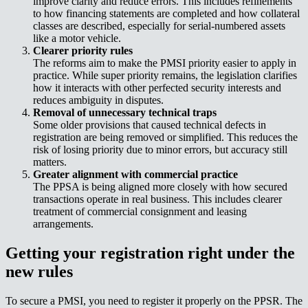
improve clarity and reduce errors. This includes refinements
to how financing statements are completed and how collateral
classes are described, especially for serial-numbered assets
like a motor vehicle.​​​​‌ ‍ ​‍​‍‌‍ ‌ ​‍‌‍‍‌‌‍‌ ‌‍‍‌‌‍ ‍​‍​‍​ ‍‍​‍​‍‌ ​ ‌‍​‌‌‍ ‍‌‍‍‌‌ ‌​‌ ‍‌​‍ ‍‌‍‍‌‌‍ ​‍​‍​‍ ​​‍​‍‌‍‍​‌ ​‍‌‍‌‌‌‍‌‍​‍​‍​ ‍‍​‍​‍‌‍‍​‌ ‌​‌ ‌​‌ ​​‌ ​ ​ ‍‍​‍ ​‍ ‌‍ ‌‌‍​‌‌‍​ ‌‍‍ ‌‍​‌‌ ‍‌​‍ ‌‌‍‌ ‌‍ ‌‍ ‌‍‌​‌ ‌ ‌‍‍‌‌‍ ‍​‍ ‍‌ ​ ‌‍​‌‌‍ ‍‌‍‍‌‌ ‌​‌ ‍‌​‍ ‍‌ ​ ‌ ‌​‌ ‌‌‌‍‌​‌‍‍‌‌‍ ​‍ ‌ ​ ‌ ‌​‌ ‌‌‌‍‌​‌‍‍‌‌‍ ​‍ ‌‍‍‌‌‍ ‍‌ ‌​‌‍‌‌‌‍ ‍‌ ‌​​‍ ‌‍‌‌‌‍‌​‌‍‍‌‌ ‌​​‍ ‌‍ ‌‌‍ ‌‍‌​‌‍‌‌​ ‌‌ ​​‌ ​‍‌‍‌‌‌ ​ ‌‍‌‌‌‍ ‍‌ ‌​‌‍​‌‌ ‌​‌‍‍‌‌‍ ‌‍ ‍​ ‍ ‌‍‍‌‌‍‌​​ ‌​ ‍​​ ‌​​ ​​‌‍​ ​ ‌​​ ‍​​ ‌​​ ​‍​‍ ‌‌‍​‌​ ​ ‌‍​‍‌‍​‍​‍ ‌​ ‌​​ ​ ‌‍‌‌​ ‌ ​‍ ‌‌‍​‌‌‍‌‌‌‍‌‌​ ‌​​‍ ‌‌‍‌‍‌‍​‌​ ‌ ‌‍​‍​ ​‌​ ​ ​ ‌‍​ ​‌‌‍​ ​ ‍​‌‍​ ‌‍‌‌​ ‍ ‌ ‌​‌ ‍‌‌ ​​‌‍‌‌​ ‌‌ ​​‌‍ ‌ ​ ‌ ‌​​ ‍ ‌ ​​‌‍​‌‌ ‌​‌‍‍​​ ‌‌‍​ ‌‍ ‌‍ ‍‌ ‌​‌‍‌‌‌‍ ‍‌ ‌​​‍‌‌​ ‌‌‌​​‍‌‌ ‌‍‍ ‌‍‌‌‌ ‍‌​‍‌‌​ ​ ‌​‌​​‍‌‌​ ​ ‌​‌​​‍‌‌​ ​‍​ ​‍​ ‌‌​ ‌​‌‍‌‌​ ‌​‌‍​‌​ ​‌‌‍‌​​ ‍‌‌‍‌‍‌‍​‍​ ‍‌‌‍‌‌​‍‌‌​ ​‍​ ​‍​‍‌‌​ ‌‌‌​‌​​‍ ‍‌‍​ ‌‍‍​‌‍‍‌‌‍ ​‌‍‌​‌ ​‍‌‍‌‌‌‍ ‍​‍‌‌​ ‌‌‌​​‍‌‌ ‌‍‍ ‌‍‌‌‌ ‍‌​‍‌‌​ ​ ‌​‌​​‍‌‌​ ​ ‌​‌​​‍‌‌​ ​‍​ ​‍​ ‌‌​ ​​​ ‍‌​ ​‍​ ‍‌​ ‌​‌‍‌​‌‍‌​​ ‌‌​ ​‍​ ​‌​ ‌‍​‍‌‌​ ​‍​ ​‍​‍‌‌​ ‌‌‌​‌​​‍ ‍‌ ‌​‌‍‌‌‌ ‍​‌ ‌​​ ‌‍​‍‌‍​‌‌ ​ ‌‍‌‌‌‌‌‌‌ ​‍‌‍ ​​ ‌‌‍‍​‌ ‌​‌ ‌​‌ ​​‌ ​ ​‍‌‌​ ​ ‌​​‌​‍‌‌​ ​‍‌​‌‍​‍‌‌​ ​‍‌​‌‍‌‍ ‌‌‍​‌‌‍​ ‌‍‍ ‌‍​‌‌ ‍‌​‍ ‌‌‍‌ ‌‍ ‌‍ ‌‍‌​‌ ‌ ‌‍‍‌‌‍ ‍​‍ ‍‌ ​ ‌‍​‌‌‍ ‍‌‍‍‌‌ ‌​‌ ‍‌​‍ ‍‌ ​ ‌ ‌​‌ ‌‌‌‍‌​‌‍‍‌‌‍ ​‍‌‌​ ​‍‌​‌‍‌ ​ ‌ ‌​‌ ‌‌‌‍‌​‌‍‍‌‌‍ ​‍‌‍‌‍‍‌‌‍‌​​ ‌​ ‍​​ ‌​​ ​​‌‍​ ​ ‌​​ ‍​​ ‌​​ ​‍​‍ ‌‌‍​‌​ ​ ‌‍​‍‌‍​‍​‍ ‌​ ‌​​ ​ ‌‍‌‌​ ‌ ​‍ ‌‌‍​‌‌‍‌‌‌‍‌‌​ ‌​​‍ ‌‌‍‌‍‌‍​‌​ ‌ ‌‍​‍​ ​‌​ ​ ​ ‌‍​ ​‌‌‍​ ​ ‍​‌‍​ ‌‍‌‌​‍‌‍‌ ‌​‌ ‍‌‌ ​​‌‍‌‌​ ‌‌ ​​‌‍ ‌ ​ ‌ ‌​​‍‌‍‌ ​​‌‍​‌‌ ‌​‌‍‍​​ ‌‌‍​ ‌‍ ‌‍ ‍‌ ‌​‌‍‌‌‌‍ ‍‌ ‌​​‍‌‌​ ‌‌‌​​‍‌‌ ‌‍‍ ‌‍‌‌‌ ‍‌​‍‌‌​ ​ ‌​‌​​‍‌‌​ ​ ‌​‌​​‍‌‌​ ​‍​ ​‍​ ‌‌​ ‌​‌‍‌‌​ ‌​‌‍​‌​ ​‌‌‍‌​​ ‍‌‌‍‌‍‌‍​‍​ ‍‌‌‍‌‌​‍‌‌​ ​‍​ ​‍​‍‌‌​ ‌‌‌​‌​​‍ ‍‌‍​ ‌‍‍​‌‍‍‌‌‍ ​‌‍‌​‌ ​‍‌‍‌‌‌‍ ‍​‍‌‌​ ‌‌‌​​‍‌‌ ‌‍‍ ‌‍‌‌‌ ‍‌​‍‌‌​ ​ ‌​‌​​‍‌‌​ ​ ‌​‌​​‍‌‌​ ​‍​ ​‍​ ‌‌​ ​​​ ‍‌​ ​‍​ ‍‌​ ‌​‌‍‌​‌‍‌​​ ‌‌​ ​‍​ ​‌​ ‌‍​‍‌‌​ ​‍​ ​‍​‍‌‌​ ‌‌‌​‌​​‍ ‍‌ ‌​‌‍‌‌‌ ‍​‌ ‌​​‍‌‍‌ ​​‌‍‌‌‌ ​‍‌ ​ ‌ ​​‌‍‌‌‌‍​ ‌ ‌​‌‍‍‌‌ ‌‍‌‍‌‌​ ‌‌ ​​‌ ‌‌‌‍​‍‌‍ ​‌‍‍‌‌ ​ ‌‍‍​‌‍‌‌‌‍‌​​‍​‍‌ ‌
Clearer priority rules​​​​‌ ‍ ​‍​‍‌‍ ‌ ​‍‌‍‍‌‌‍‌ ‌‍‍‌‌‍ ‍​‍​‍​ ‍‍​‍​‍‌ ​ ‌‍​‌‌‍ ‍‌‍‍‌‌ ‌​‌ ‍‌​‍ ‍‌‍‍‌‌‍ ​‍​‍​‍ ​​‍​‍‌‍‍​‌ ​‍‌‍‌‌‌‍‌‍​‍​‍​ ‍‍​‍​‍‌‍‍​‌ ‌​‌ ‌​‌ ​​‌ ​ ​ ‍‍​‍ ​‍ ‌‍ ‌‌‍​‌‌‍​ ‌‍‍ ‌‍​‌‌ ‍‌​‍ ‌‌‍‌ ‌‍ ‌‍ ‌‍‌​‌ ‌ ‌‍‍‌‌‍ ‍​‍ ‍‌ ​ ‌‍​‌‌‍ ‍‌‍‍‌‌ ‌​‌ ‍‌​‍ ‍‌ ​ ‌ ‌​‌ ‌‌‌‍‌​‌‍‍‌‌‍ ​‍ ‌ ​ ‌ ‌​‌ ‌‌‌‍‌​‌‍‍‌‌‍ ​‍ ‌‍‍‌‌‍ ‍‌ ‌​‌‍‌‌‌‍ ‍‌ ‌​​‍ ‌‍‌‌‌‍‌​‌‍‍‌‌ ‌​​‍ ‌‍ ‌‌‍ ‌‍‌​‌‍‌‌​ ‌‌ ​​‌ ​‍‌‍‌‌‌ ​ ‌‍‌‌‌‍ ‍‌ ‌​‌‍​‌‌ ‌​‌‍‍‌‌‍ ‌‍ ‍​ ‍ ‌‍‍‌‌‍‌​​ ‌​ ‍​​ ‌​​ ​​‌‍​ ​ ‌​​ ‍​​ ‌​​ ​‍​‍ ‌‌‍​‌​ ​ ‌‍​‍‌‍​‍​‍ ‌​ ‌​​ ​ ‌‍‌‌​ ‌ ​‍ ‌‌‍​‌‌‍‌‌‌‍‌‌​ ‌​​‍ ‌‌‍‌‍‌‍​‌​ ‌ ‌‍​‍​ ​‌​ ​ ​ ‌‍​ ​‌‌‍​ ​ ‍​‌‍​ ‌‍‌‌​ ‍ ‌ ‌​‌ ‍‌‌ ​​‌‍‌‌​ ‌‌ ​​‌‍ ‌ ​ ‌ ‌​​ ‍ ‌ ​​‌‍​‌‌ ‌​‌‍‍​​ ‌‌‍​ ‌‍ ‌‍ ‍‌ ‌​‌‍‌‌‌‍ ‍‌ ‌​​‍‌‌​ ‌‌‌​​‍‌‌ ‌‍‍ ‌‍‌‌‌ ‍‌​‍‌‌​ ​ ‌​‌​​‍‌‌​ ​ ‌​‌​​‍‌‌​ ​‍​ ​‍​ ​ ‌‍​‍‌‍‌‍​ ​‍​ ​​‌‍​ ​ ‌ ‌‍‌​​ ‌‍‌‍​‍​ ​‌​ ‍‌​‍‌‌​ ​‍​ ​‍​‍‌‌​ ‌‌‌​‌​​‍ ‍‌‍​ ‌‍‍​‌‍‍‌‌‍ ​‌‍‌​‌ ​‍‌‍‌‌‌‍ ‍​‍‌‌​ ‌‌‌​​‍‌‌ ‌‍‍ ‌‍‌‌‌ ‍‌​‍‌‌​ ​ ‌​‌​​‍‌‌​ ​ ‌​‌​​‍‌‌​ ​‍​ ​‍​ ​‌‌‍‌​​ ‌‌‌‍‌‍​ ​​‌‍​‍‌‍‌​‌‍​ ‌‍​‍‌‍‌​‌‍‌‌‌‍‌​​‍‌‌​ ​‍​ ​‍​‍‌‌​ ‌‌‌​‌​​‍ ‍‌ ‌​‌‍‌‌‌ ‍​‌ ‌​​ ‌‍​‍‌‍​‌‌ ​ ‌‍‌‌‌‌‌‌‌ ​‍‌‍ ​​ ‌‌‍‍​‌ ‌​‌ ‌​‌ ​​‌ ​ ​‍‌‌​ ​ ‌​​‌​‍‌‌​ ​‍‌​‌‍​‍‌‌​ ​‍‌​‌‍‌‍ ‌‌‍​‌‌‍​ ‌‍‍ ‌‍​‌‌ ‍‌​‍ ‌‌‍‌ ‌‍ ‌‍ ‌‍‌​‌ ‌ ‌‍‍‌‌‍ ‍​‍ ‍‌ ​ ‌‍​‌‌‍ ‍‌‍‍‌‌ ‌​‌ ‍‌​‍ ‍‌ ​ ‌ ‌​‌ ‌‌‌‍‌​‌‍‍‌‌‍ ​‍‌‌​ ​‍‌​‌‍‌ ​ ‌ ‌​‌ ‌‌‌‍‌​‌‍‍‌‌‍ ​‍‌‍‌‍‍‌‌‍‌​​ ‌​ ‍​​ ‌​​ ​​‌‍​ ​ ‌​​ ‍​​ ‌​​ ​‍​‍ ‌‌‍​‌​ ​ ‌‍​‍‌‍​‍​‍ ‌​ ‌​​ ​ ‌‍‌‌​ ‌ ​‍ ‌‌‍​‌‌‍‌‌‌‍‌‌​ ‌​​‍ ‌‌‍‌‍‌‍​‌​ ‌ ‌‍​‍​ ​‌​ ​ ​ ‌‍​ ​‌‌‍​ ​ ‍​‌‍​ ‌‍‌‌​‍‌‍‌ ‌​‌ ‍‌‌ ​​‌‍‌‌​ ‌‌ ​​‌‍ ‌ ​ ‌ ‌​​‍‌‍‌ ​​‌‍​‌‌ ‌​‌‍‍​​ ‌‌‍​ ‌‍ ‌‍ ‍‌ ‌​‌‍‌‌‌‍ ‍‌ ‌​​‍‌‌​ ‌‌‌​​‍‌‌ ‌‍‍ ‌‍‌‌‌ ‍‌​‍‌‌​ ​ ‌​‌​​‍‌‌​ ​ ‌​‌​​‍‌‌​ ​‍​ ​‍​ ​ ‌‍​‍‌‍‌‍​ ​‍​ ​​‌‍​ ​ ‌ ‌‍‌​​ ‌‍‌‍​‍​ ​‌​ ‍‌​‍‌‌​ ​‍​ ​‍​‍‌‌​ ‌‌‌​‌​​‍ ‍‌‍​ ‌‍‍​‌‍‍‌‌‍ ​‌‍‌​‌ ​‍‌‍‌‌‌‍ ‍​‍‌‌​ ‌‌‌​​‍‌‌ ‌‍‍ ‌‍‌‌‌ ‍‌​‍‌‌​ ​ ‌​‌​​‍‌‌​ ​ ‌​‌​​‍‌‌​ ​‍​ ​‍​ ​‌‌‍‌​​ ‌‌‌‍‌‍​ ​​‌‍​‍‌‍‌​‌‍​ ‌‍​‍‌‍‌​‌‍‌‌‌‍‌​​‍‌‌​ ​‍​ ​‍​‍‌‌​ ‌‌‌​‌​​‍ ‍‌ ‌​‌‍‌‌‌ ‍​‌ ‌​​‍‌‍‌ ​​‌‍‌‌‌ ​‍‌ ​ ‌ ​​‌‍‌‌‌‍​ ‌ ‌​‌‍‍‌‌ ‌‍‌‍‌‌​ ‌‌ ​​‌ ‌‌‌‍​‍‌‍ ​‌‍‍‌‌ ​ ‌‍‍​‌‍‌‌‌‍‌​​‍​‍‌ ‌
The reforms aim to make the PMSI priority easier to apply in
practice. While super priority remains, the legislation clarifies
how it interacts with other perfected security interests and
reduces ambiguity in disputes.​​​​‌ ‍ ​‍​‍‌‍ ‌ ​‍‌‍‍‌‌‍‌ ‌‍‍‌‌‍ ‍​‍​‍​ ‍‍​‍​‍‌ ​ ‌‍​‌‌‍ ‍‌‍‍‌‌ ‌​‌ ‍‌​‍ ‍‌‍‍‌‌‍ ​‍​‍​‍ ​​‍​‍‌‍‍​‌ ​‍‌‍‌‌‌‍‌‍​‍​‍​ ‍‍​‍​‍‌‍‍​‌ ‌​‌ ‌​‌ ​​‌ ​ ​ ‍‍​‍ ​‍ ‌‍ ‌‌‍​‌‌‍​ ‌‍‍ ‌‍​‌‌ ‍‌​‍ ‌‌‍‌ ‌‍ ‌‍ ‌‍‌​‌ ‌ ‌‍‍‌‌‍ ‍​‍ ‍‌ ​ ‌‍​‌‌‍ ‍‌‍‍‌‌ ‌​‌ ‍‌​‍ ‍‌ ​ ‌ ‌​‌ ‌‌‌‍‌​‌‍‍‌‌‍ ​‍ ‌ ​ ‌ ‌​‌ ‌‌‌‍‌​‌‍‍‌‌‍ ​‍ ‌‍‍‌‌‍ ‍‌ ‌​‌‍‌‌‌‍ ‍‌ ‌​​‍ ‌‍‌‌‌‍‌​‌‍‍‌‌ ‌​​‍ ‌‍ ‌‌‍ ‌‍‌​‌‍‌‌​ ‌‌ ​​‌ ​‍‌‍‌‌‌ ​ ‌‍‌‌‌‍ ‍‌ ‌​‌‍​‌‌ ‌​‌‍‍‌‌‍ ‌‍ ‍​ ‍ ‌‍‍‌‌‍‌​​ ‌​ ‍​​ ‌​​ ​​‌‍​ ​ ‌​​ ‍​​ ‌​​ ​‍​‍ ‌‌‍​‌​ ​ ‌‍​‍‌‍​‍​‍ ‌​ ‌​​ ​ ‌‍‌‌​ ‌ ​‍ ‌‌‍​‌‌‍‌‌‌‍‌‌​ ‌​​‍ ‌‌‍‌‍‌‍​‌​ ‌ ‌‍​‍​ ​‌​ ​ ​ ‌‍​ ​‌‌‍​ ​ ‍​‌‍​ ‌‍‌‌​ ‍ ‌ ‌​‌ ‍‌‌ ​​‌‍‌‌​ ‌‌ ​​‌‍ ‌ ​ ‌ ‌​​ ‍ ‌ ​​‌‍​‌‌ ‌​‌‍‍​​ ‌‌‍​ ‌‍ ‌‍ ‍‌ ‌​‌‍‌‌‌‍ ‍‌ ‌​​‍‌‌​ ‌‌‌​​‍‌‌ ‌‍‍ ‌‍‌‌‌ ‍‌​‍‌‌​ ​ ‌​‌​​‍‌‌​ ​ ‌​‌​​‍‌‌​ ​‍​ ​‍​ ​ ‌‍​‍‌‍‌‍​ ​‍​ ​​‌‍​ ​ ‌ ‌‍‌​​ ‌‍‌‍​‍​ ​‌​ ‍‌​‍‌‌​ ​‍​ ​‍​‍‌‌​ ‌‌‌​‌​​‍ ‍‌‍​ ‌‍‍​‌‍‍‌‌‍ ​‌‍‌​‌ ​‍‌‍‌‌‌‍ ‍​‍‌‌​ ‌‌‌​​‍‌‌ ‌‍‍ ‌‍‌‌‌ ‍‌​‍‌‌​ ​ ‌​‌​​‍‌‌​ ​ ‌​‌​​‍‌‌​ ​‍​ ​‍​ ​‍‌‍‌​​ ​ ​ ‌​‌‍​‍​ ​‌​ ​‌‌‍‌‌‌‍​‌​ ​ ​ ‌‌‌‍‌‌​‍‌‌​ ​‍​ ​‍​‍‌‌​ ‌‌‌​‌​​‍ ‍‌ ‌​‌‍‌‌‌ ‍​‌ ‌​​ ‌‍​‍‌‍​‌‌ ​ ‌‍‌‌‌‌‌‌‌ ​‍‌‍ ​​ ‌‌‍‍​‌ ‌​‌ ‌​‌ ​​‌ ​ ​‍‌‌​ ​ ‌​​‌​‍‌‌​ ​‍‌​‌‍​‍‌‌​ ​‍‌​‌‍‌‍ ‌‌‍​‌‌‍​ ‌‍‍ ‌‍​‌‌ ‍‌​‍ ‌‌‍‌ ‌‍ ‌‍ ‌‍‌​‌ ‌ ‌‍‍‌‌‍ ‍​‍ ‍‌ ​ ‌‍​‌‌‍ ‍‌‍‍‌‌ ‌​‌ ‍‌​‍ ‍‌ ​ ‌ ‌​‌ ‌‌‌‍‌​‌‍‍‌‌‍ ​‍‌‌​ ​‍‌​‌‍‌ ​ ‌ ‌​‌ ‌‌‌‍‌​‌‍‍‌‌‍ ​‍‌‍‌‍‍‌‌‍‌​​ ‌​ ‍​​ ‌​​ ​​‌‍​ ​ ‌​​ ‍​​ ‌​​ ​‍​‍ ‌‌‍​‌​ ​ ‌‍​‍‌‍​‍​‍ ‌​ ‌​​ ​ ‌‍‌‌​ ‌ ​‍ ‌‌‍​‌‌‍‌‌‌‍‌‌​ ‌​​‍ ‌‌‍‌‍‌‍​‌​ ‌ ‌‍​‍​ ​‌​ ​ ​ ‌‍​ ​‌‌‍​ ​ ‍​‌‍​ ‌‍‌‌​‍‌‍‌ ‌​‌ ‍‌‌ ​​‌‍‌‌​ ‌‌ ​​‌‍ ‌ ​ ‌ ‌​​‍‌‍‌ ​​‌‍​‌‌ ‌​‌‍‍​​ ‌‌‍​ ‌‍ ‌‍ ‍‌ ‌​‌‍‌‌‌‍ ‍‌ ‌​​‍‌‌​ ‌‌‌​​‍‌‌ ‌‍‍ ‌‍‌‌‌ ‍‌​‍‌‌​ ​ ‌​‌​​‍‌‌​ ​ ‌​‌​​‍‌‌​ ​‍​ ​‍​ ​ ‌‍​‍‌‍‌‍​ ​‍​ ​​‌‍​ ​ ‌ ‌‍‌​​ ‌‍‌‍​‍​ ​‌​ ‍‌​‍‌‌​ ​‍​ ​‍​‍‌‌​ ‌‌‌​‌​​‍ ‍‌‍​ ‌‍‍​‌‍‍‌‌‍ ​‌‍‌​‌ ​‍‌‍‌‌‌‍ ‍​‍‌‌​ ‌‌‌​​‍‌‌ ‌‍‍ ‌‍‌‌‌ ‍‌​‍‌‌​ ​ ‌​‌​​‍‌‌​ ​ ‌​‌​​‍‌‌​ ​‍​ ​‍​ ​‍‌‍‌​​ ​ ​ ‌​‌‍​‍​ ​‌​ ​‌‌‍‌‌‌‍​‌​ ​ ​ ‌‌‌‍‌‌​‍‌‌​ ​‍​ ​‍​‍‌‌​ ‌‌‌​‌​​‍ ‍‌ ‌​‌‍‌‌‌ ‍​‌ ‌​​‍‌‍‌ ​​‌‍‌‌‌ ​‍‌ ​ ‌ ​​‌‍‌‌‌‍​ ‌ ‌​‌‍‍‌‌ ‌‍‌‍‌‌​ ‌‌ ​​‌ ‌‌‌‍​‍‌‍ ​‌‍‍‌‌ ​ ‌‍‍​‌‍‌‌‌‍‌​​‍​‍‌ ‌
Removal of unnecessary technical traps​​​​‌ ‍ ​‍​‍‌‍ ‌ ​‍‌‍‍‌‌‍‌ ‌‍‍‌‌‍ ‍​‍​‍​ ‍‍​‍​‍‌ ​ ‌‍​‌‌‍ ‍‌‍‍‌‌ ‌​‌ ‍‌​‍ ‍‌‍‍‌‌‍ ​‍​‍​‍ ​​‍​‍‌‍‍​‌ ​‍‌‍‌‌‌‍‌‍​‍​‍​ ‍‍​‍​‍‌‍‍​‌ ‌​‌ ‌​‌ ​​‌ ​ ​ ‍‍​‍ ​‍ ‌‍ ‌‌‍​‌‌‍​ ‌‍‍ ‌‍​‌‌ ‍‌​‍ ‌‌‍‌ ‌‍ ‌‍ ‌‍‌​‌ ‌ ‌‍‍‌‌‍ ‍​‍ ‍‌ ​ ‌‍​‌‌‍ ‍‌‍‍‌‌ ‌​‌ ‍‌​‍ ‍‌ ​ ‌ ‌​‌ ‌‌‌‍‌​‌‍‍‌‌‍ ​‍ ‌ ​ ‌ ‌​‌ ‌‌‌‍‌​‌‍‍‌‌‍ ​‍ ‌‍‍‌‌‍ ‍‌ ‌​‌‍‌‌‌‍ ‍‌ ‌​​‍ ‌‍‌‌‌‍‌​‌‍‍‌‌ ‌​​‍ ‌‍ ‌‌‍ ‌‍‌​‌‍‌‌​ ‌‌ ​​‌ ​‍‌‍‌‌‌ ​ ‌‍‌‌‌‍ ‍‌ ‌​‌‍​‌‌ ‌​‌‍‍‌‌‍ ‌‍ ‍​ ‍ ‌‍‍‌‌‍‌​​ ‌​ ‍​​ ‌​​ ​​‌‍​ ​ ‌​​ ‍​​ ‌​​ ​‍​‍ ‌‌‍​‌​ ​ ‌‍​‍‌‍​‍​‍ ‌​ ‌​​ ​ ‌‍‌‌​ ‌ ​‍ ‌‌‍​‌‌‍‌‌‌‍‌‌​ ‌​​‍ ‌‌‍‌‍‌‍​‌​ ‌ ‌‍​‍​ ​‌​ ​ ​ ‌‍​ ​‌‌‍​ ​ ‍​‌‍​ ‌‍‌‌​ ‍ ‌ ‌​‌ ‍‌‌ ​​‌‍‌‌​ ‌‌ ​​‌‍ ‌ ​ ‌ ‌​​ ‍ ‌ ​​‌‍​‌‌ ‌​‌‍‍​​ ‌‌‍​ ‌‍ ‌‍ ‍‌ ‌​‌‍‌‌‌‍ ‍‌ ‌​​‍‌‌​ ‌‌‌​​‍‌‌ ‌‍‍ ‌‍‌‌‌ ‍‌​‍‌‌​ ​ ‌​‌​​‍‌‌​ ​ ‌​‌​​‍‌‌​ ​‍​ ​‍​ ​​​ ‍‌​ ​‌​ ​‍‌‍‌​‌‍​ ​ ‌‌​ ​ ‌‍​ ​ ‌‍​ ‍‌​ ​​​‍‌‌​ ​‍​ ​‍​‍‌‌​ ‌‌‌​‌​​‍ ‍‌‍​ ‌‍‍​‌‍‍‌‌‍ ​‌‍‌​‌ ​‍‌‍‌‌‌‍ ‍​‍‌‌​ ‌‌‌​​‍‌‌ ‌‍‍ ‌‍‌‌‌ ‍‌​‍‌‌​ ​ ‌​‌​​‍‌‌​ ​ ‌​‌​​‍‌‌​ ​‍​ ​‍​ ‍​​ ​‌​ ‌​​ ‌‌​ ​‌​ ​‍‌‍​‌‌‍‌‍​ ‌‌​ ‌‌‌‍‌‍​ ‌ ​‍‌‌​ ​‍​ ​‍​‍‌‌​ ‌‌‌​‌​​‍ ‍‌ ‌​‌‍‌‌‌ ‍​‌ ‌​​ ‌‍​‍‌‍​‌‌ ​ ‌‍‌‌‌‌‌‌‌ ​‍‌‍ ​​ ‌‌‍‍​‌ ‌​‌ ‌​‌ ​​‌ ​ ​‍‌‌​ ​ ‌​​‌​‍‌‌​ ​‍‌​‌‍​‍‌‌​ ​‍‌​‌‍‌‍ ‌‌‍​‌‌‍​ ‌‍‍ ‌‍​‌‌ ‍‌​‍ ‌‌‍‌ ‌‍ ‌‍ ‌‍‌​‌ ‌ ‌‍‍‌‌‍ ‍​‍ ‍‌ ​ ‌‍​‌‌‍ ‍‌‍‍‌‌ ‌​‌ ‍‌​‍ ‍‌ ​ ‌ ‌​‌ ‌‌‌‍‌​‌‍‍‌‌‍ ​‍‌‌​ ​‍‌​‌‍‌ ​ ‌ ‌​‌ ‌‌‌‍‌​‌‍‍‌‌‍ ​‍‌‍‌‍‍‌‌‍‌​​ ‌​ ‍​​ ‌​​ ​​‌‍​ ​ ‌​​ ‍​​ ‌​​ ​‍​‍ ‌‌‍​‌​ ​ ‌‍​‍‌‍​‍​‍ ‌​ ‌​​ ​ ‌‍‌‌​ ‌ ​‍ ‌‌‍​‌‌‍‌‌‌‍‌‌​ ‌​​‍ ‌‌‍‌‍‌‍​‌​ ‌ ‌‍​‍​ ​‌​ ​ ​ ‌‍​ ​‌‌‍​ ​ ‍​‌‍​ ‌‍‌‌​‍‌‍‌ ‌​‌ ‍‌‌ ​​‌‍‌‌​ ‌‌ ​​‌‍ ‌ ​ ‌ ‌​​‍‌‍‌ ​​‌‍​‌‌ ‌​‌‍‍​​ ‌‌‍​ ‌‍ ‌‍ ‍‌ ‌​‌‍‌‌‌‍ ‍‌ ‌​​‍‌‌​ ‌‌‌​​‍‌‌ ‌‍‍ ‌‍‌‌‌ ‍‌​‍‌‌​ ​ ‌​‌​​‍‌‌​ ​ ‌​‌​​‍‌‌​ ​‍​ ​‍​ ​​​ ‍‌​ ​‌​ ​‍‌‍‌​‌‍​ ​ ‌‌​ ​ ‌‍​ ​ ‌‍​ ‍‌​ ​​​‍‌‌​ ​‍​ ​‍​‍‌‌​ ‌‌‌​‌​​‍ ‍‌‍​ ‌‍‍​‌‍‍‌‌‍ ​‌‍‌​‌ ​‍‌‍‌‌‌‍ ‍​‍‌‌​ ‌‌‌​​‍‌‌ ‌‍‍ ‌‍‌‌‌ ‍‌​‍‌‌​ ​ ‌​‌​​‍‌‌​ ​ ‌​‌​​‍‌‌​ ​‍​ ​‍​ ‍​​ ​‌​ ‌​​ ‌‌​ ​‌​ ​‍‌‍​‌‌‍‌‍​ ‌‌​ ‌‌‌‍‌‍​ ‌ ​‍‌‌​ ​‍​ ​‍​‍‌‌​ ‌‌‌​‌​​‍ ‍‌ ‌​‌‍‌‌‌ ‍​‌ ‌​​‍‌‍‌ ​​‌‍‌‌‌ ​‍‌ ​ ‌ ​​‌‍‌‌‌‍​ ‌ ‌​‌‍‍‌‌ ‌‍‌‍‌‌​ ‌‌ ​​‌ ‌‌‌‍​‍‌‍ ​‌‍‍‌‌ ​ ‌‍‍​‌‍‌‌‌‍‌​​‍​‍‌ ‌
Some older provisions that caused technical defects in
registration are being removed or simplified. This reduces the
risk of losing priority due to minor errors, but accuracy still
matters.​​​​‌ ‍ ​‍​‍‌‍ ‌ ​‍‌‍‍‌‌‍‌ ‌‍‍‌‌‍ ‍​‍​‍​ ‍‍​‍​‍‌ ​ ‌‍​‌‌‍ ‍‌‍‍‌‌ ‌​‌ ‍‌​‍ ‍‌‍‍‌‌‍ ​‍​‍​‍ ​​‍​‍‌‍‍​‌ ​‍‌‍‌‌‌‍‌‍​‍​‍​ ‍‍​‍​‍‌‍‍​‌ ‌​‌ ‌​‌ ​​‌ ​ ​ ‍‍​‍ ​‍ ‌‍ ‌‌‍​‌‌‍​ ‌‍‍ ‌‍​‌‌ ‍‌​‍ ‌‌‍‌ ‌‍ ‌‍ ‌‍‌​‌ ‌ ‌‍‍‌‌‍ ‍​‍ ‍‌ ​ ‌‍​‌‌‍ ‍‌‍‍‌‌ ‌​‌ ‍‌​‍ ‍‌ ​ ‌ ‌​‌ ‌‌‌‍‌​‌‍‍‌‌‍ ​‍ ‌ ​ ‌ ‌​‌ ‌‌‌‍‌​‌‍‍‌‌‍ ​‍ ‌‍‍‌‌‍ ‍‌ ‌​‌‍‌‌‌‍ ‍‌ ‌​​‍ ‌‍‌‌‌‍‌​‌‍‍‌‌ ‌​​‍ ‌‍ ‌‌‍ ‌‍‌​‌‍‌‌​ ‌‌ ​​‌ ​‍‌‍‌‌‌ ​ ‌‍‌‌‌‍ ‍‌ ‌​‌‍​‌‌ ‌​‌‍‍‌‌‍ ‌‍ ‍​ ‍ ‌‍‍‌‌‍‌​​ ‌​ ‍​​ ‌​​ ​​‌‍​ ​ ‌​​ ‍​​ ‌​​ ​‍​‍ ‌‌‍​‌​ ​ ‌‍​‍‌‍​‍​‍ ‌​ ‌​​ ​ ‌‍‌‌​ ‌ ​‍ ‌‌‍​‌‌‍‌‌‌‍‌‌​ ‌​​‍ ‌‌‍‌‍‌‍​‌​ ‌ ‌‍​‍​ ​‌​ ​ ​ ‌‍​ ​‌‌‍​ ​ ‍​‌‍​ ‌‍‌‌​ ‍ ‌ ‌​‌ ‍‌‌ ​​‌‍‌‌​ ‌‌ ​​‌‍ ‌ ​ ‌ ‌​​ ‍ ‌ ​​‌‍​‌‌ ‌​‌‍‍​​ ‌‌‍​ ‌‍ ‌‍ ‍‌ ‌​‌‍‌‌‌‍ ‍‌ ‌​​‍‌‌​ ‌‌‌​​‍‌‌ ‌‍‍ ‌‍‌‌‌ ‍‌​‍‌‌​ ​ ‌​‌​​‍‌‌​ ​ ‌​‌​​‍‌‌​ ​‍​ ​‍​ ​​​ ‍‌​ ​‌​ ​‍‌‍‌​‌‍​ ​ ‌‌​ ​ ‌‍​ ​ ‌‍​ ‍‌​ ​​​‍‌‌​ ​‍​ ​‍​‍‌‌​ ‌‌‌​‌​​‍ ‍‌‍​ ‌‍‍​‌‍‍‌‌‍ ​‌‍‌​‌ ​‍‌‍‌‌‌‍ ‍​‍‌‌​ ‌‌‌​​‍‌‌ ‌‍‍ ‌‍‌‌‌ ‍‌​‍‌‌​ ​ ‌​‌​​‍‌‌​ ​ ‌​‌​​‍‌‌​ ​‍​ ​‍​ ​​‌‍‌​​ ‌‌‌‍‌​​ ‌​‌‍​‌​ ‌ ‌‍​ ‌‍‌​‌‍‌‌​ ‍​​ ‍‌​‍‌‌​ ​‍​ ​‍​‍‌‌​ ‌‌‌​‌​​‍ ‍‌ ‌​‌‍‌‌‌ ‍​‌ ‌​​ ‌‍​‍‌‍​‌‌ ​ ‌‍‌‌‌‌‌‌‌ ​‍‌‍ ​​ ‌‌‍‍​‌ ‌​‌ ‌​‌ ​​‌ ​ ​‍‌‌​ ​ ‌​​‌​‍‌‌​ ​‍‌​‌‍​‍‌‌​ ​‍‌​‌‍‌‍ ‌‌‍​‌‌‍​ ‌‍‍ ‌‍​‌‌ ‍‌​‍ ‌‌‍‌ ‌‍ ‌‍ ‌‍‌​‌ ‌ ‌‍‍‌‌‍ ‍​‍ ‍‌ ​ ‌‍​‌‌‍ ‍‌‍‍‌‌ ‌​‌ ‍‌​‍ ‍‌ ​ ‌ ‌​‌ ‌‌‌‍‌​‌‍‍‌‌‍ ​‍‌‌​ ​‍‌​‌‍‌ ​ ‌ ‌​‌ ‌‌‌‍‌​‌‍‍‌‌‍ ​‍‌‍‌‍‍‌‌‍‌​​ ‌​ ‍​​ ‌​​ ​​‌‍​ ​ ‌​​ ‍​​ ‌​​ ​‍​‍ ‌‌‍​‌​ ​ ‌‍​‍‌‍​‍​‍ ‌​ ‌​​ ​ ‌‍‌‌​ ‌ ​‍ ‌‌‍​‌‌‍‌‌‌‍‌‌​ ‌​​‍ ‌‌‍‌‍‌‍​‌​ ‌ ‌‍​‍​ ​‌​ ​ ​ ‌‍​ ​‌‌‍​ ​ ‍​‌‍​ ‌‍‌‌​‍‌‍‌ ‌​‌ ‍‌‌ ​​‌‍‌‌​ ‌‌ ​​‌‍ ‌ ​ ‌ ‌​​‍‌‍‌ ​​‌‍​‌‌ ‌​‌‍‍​​ ‌‌‍​ ‌‍ ‌‍ ‍‌ ‌​‌‍‌‌‌‍ ‍‌ ‌​​‍‌‌​ ‌‌‌​​‍‌‌ ‌‍‍ ‌‍‌‌‌ ‍‌​‍‌‌​ ​ ‌​‌​​‍‌‌​ ​ ‌​‌​​‍‌‌​ ​‍​ ​‍​ ​​​ ‍‌​ ​‌​ ​‍‌‍‌​‌‍​ ​ ‌‌​ ​ ‌‍​ ​ ‌‍​ ‍‌​ ​​​‍‌‌​ ​‍​ ​‍​‍‌‌​ ‌‌‌​‌​​‍ ‍‌‍​ ‌‍‍​‌‍‍‌‌‍ ​‌‍‌​‌ ​‍‌‍‌‌‌‍ ‍​‍‌‌​ ‌‌‌​​‍‌‌ ‌‍‍ ‌‍‌‌‌ ‍‌​‍‌‌​ ​ ‌​‌​​‍‌‌​ ​ ‌​‌​​‍‌‌​ ​‍​ ​‍​ ​​‌‍‌​​ ‌‌‌‍‌​​ ‌​‌‍​‌​ ‌ ‌‍​ ‌‍‌​‌‍‌‌​ ‍​​ ‍‌​‍‌‌​ ​‍​ ​‍​‍‌‌​ ‌‌‌​‌​​‍ ‍‌ ‌​‌‍‌‌‌ ‍​‌ ‌​​‍‌‍‌ ​​‌‍‌‌‌ ​‍‌ ​ ‌ ​​‌‍‌‌‌‍​ ‌ ‌​‌‍‍‌‌ ‌‍‌‍‌‌​ ‌‌ ​​‌ ‌‌‌‍​‍‌‍ ​‌‍‍‌‌ ​ ‌‍‍​‌‍‌‌‌‍‌​​‍​‍‌ ‌
Greater alignment with commercial practice​​​​‌ ‍ ​‍​‍‌‍ ‌ ​‍‌‍‍‌‌‍‌ ‌‍‍‌‌‍ ‍​‍​‍​ ‍‍​‍​‍‌ ​ ‌‍​‌‌‍ ‍‌‍‍‌‌ ‌​‌ ‍‌​‍ ‍‌‍‍‌‌‍ ​‍​‍​‍ ​​‍​‍‌‍‍​‌ ​‍‌‍‌‌‌‍‌‍​‍​‍​ ‍‍​‍​‍‌‍‍​‌ ‌​‌ ‌​‌ ​​‌ ​ ​ ‍‍​‍ ​‍ ‌‍ ‌‌‍​‌‌‍​ ‌‍‍ ‌‍​‌‌ ‍‌​‍ ‌‌‍‌ ‌‍ ‌‍ ‌‍‌​‌ ‌ ‌‍‍‌‌‍ ‍​‍ ‍‌ ​ ‌‍​‌‌‍ ‍‌‍‍‌‌ ‌​‌ ‍‌​‍ ‍‌ ​ ‌ ‌​‌ ‌‌‌‍‌​‌‍‍‌‌‍ ​‍ ‌ ​ ‌ ‌​‌ ‌‌‌‍‌​‌‍‍‌‌‍ ​‍ ‌‍‍‌‌‍ ‍‌ ‌​‌‍‌‌‌‍ ‍‌ ‌​​‍ ‌‍‌‌‌‍‌​‌‍‍‌‌ ‌​​‍ ‌‍ ‌‌‍ ‌‍‌​‌‍‌‌​ ‌‌ ​​‌ ​‍‌‍‌‌‌ ​ ‌‍‌‌‌‍ ‍‌ ‌​‌‍​‌‌ ‌​‌‍‍‌‌‍ ‌‍ ‍​ ‍ ‌‍‍‌‌‍‌​​ ‌​ ‍​​ ‌​​ ​​‌‍​ ​ ‌​​ ‍​​ ‌​​ ​‍​‍ ‌‌‍​‌​ ​ ‌‍​‍‌‍​‍​‍ ‌​ ‌​​ ​ ‌‍‌‌​ ‌ ​‍ ‌‌‍​‌‌‍‌‌‌‍‌‌​ ‌​​‍ ‌‌‍‌‍‌‍​‌​ ‌ ‌‍​‍​ ​‌​ ​ ​ ‌‍​ ​‌‌‍​ ​ ‍​‌‍​ ‌‍‌‌​ ‍ ‌ ‌​‌ ‍‌‌ ​​‌‍‌‌​ ‌‌ ​​‌‍ ‌ ​ ‌ ‌​​ ‍ ‌ ​​‌‍​‌‌ ‌​‌‍‍​​ ‌‌‍​ ‌‍ ‌‍ ‍‌ ‌​‌‍‌‌‌‍ ‍‌ ‌​​‍‌‌​ ‌‌‌​​‍‌‌ ‌‍‍ ‌‍‌‌‌ ‍‌​‍‌‌​ ​ ‌​‌​​‍‌‌​ ​ ‌​‌​​‍‌‌​ ​‍​ ​‍‌‍​ ​ ‌​​ ​‍‌‍​‌​ ‌ ‌‍​‌​ ‌‍‌‍‌​​ ‌ ​ ‍​‌‍​‍​ ‌‌​‍‌‌​ ​‍​ ​‍​‍‌‌​ ‌‌‌​‌​​‍ ‍‌‍​ ‌‍‍​‌‍‍‌‌‍ ​‌‍‌​‌ ​‍‌‍‌‌‌‍ ‍​‍‌‌​ ‌‌‌​​‍‌‌ ‌‍‍ ‌‍‌‌‌ ‍‌​‍‌‌​ ​ ‌​‌​​‍‌‌​ ​ ‌​‌​​‍‌‌​ ​‍​ ​‍​ ‌‍​ ​​​ ‍‌​ ​‍​ ‍​​ ‍​‌‍‌‌​ ​​​ ‌‌​ ‌‍‌‍​ ​ ‌‍​‍‌‌​ ​‍​ ​‍​‍‌‌​ ‌‌‌​‌​​‍ ‍‌ ‌​‌‍‌‌‌ ‍​‌ ‌​​ ‌‍​‍‌‍​‌‌ ​ ‌‍‌‌‌‌‌‌‌ ​‍‌‍ ​​ ‌‌‍‍​‌ ‌​‌ ‌​‌ ​​‌ ​ ​‍‌‌​ ​ ‌​​‌​‍‌‌​ ​‍‌​‌‍​‍‌‌​ ​‍‌​‌‍‌‍ ‌‌‍​‌‌‍​ ‌‍‍ ‌‍​‌‌ ‍‌​‍ ‌‌‍‌ ‌‍ ‌‍ ‌‍‌​‌ ‌ ‌‍‍‌‌‍ ‍​‍ ‍‌ ​ ‌‍​‌‌‍ ‍‌‍‍‌‌ ‌​‌ ‍‌​‍ ‍‌ ​ ‌ ‌​‌ ‌‌‌‍‌​‌‍‍‌‌‍ ​‍‌‌​ ​‍‌​‌‍‌ ​ ‌ ‌​‌ ‌‌‌‍‌​‌‍‍‌‌‍ ​‍‌‍‌‍‍‌‌‍‌​​ ‌​ ‍​​ ‌​​ ​​‌‍​ ​ ‌​​ ‍​​ ‌​​ ​‍​‍ ‌‌‍​‌​ ​ ‌‍​‍‌‍​‍​‍ ‌​ ‌​​ ​ ‌‍‌‌​ ‌ ​‍ ‌‌‍​‌‌‍‌‌‌‍‌‌​ ‌​​‍ ‌‌‍‌‍‌‍​‌​ ‌ ‌‍​‍​ ​‌​ ​ ​ ‌‍​ ​‌‌‍​ ​ ‍​‌‍​ ‌‍‌‌​‍‌‍‌ ‌​‌ ‍‌‌ ​​‌‍‌‌​ ‌‌ ​​‌‍ ‌ ​ ‌ ‌​​‍‌‍‌ ​​‌‍​‌‌ ‌​‌‍‍​​ ‌‌‍​ ‌‍ ‌‍ ‍‌ ‌​‌‍‌‌‌‍ ‍‌ ‌​​‍‌‌​ ‌‌‌​​‍‌‌ ‌‍‍ ‌‍‌‌‌ ‍‌​‍‌‌​ ​ ‌​‌​​‍‌‌​ ​ ‌​‌​​‍‌‌​ ​‍​ ​‍‌‍​ ​ ‌​​ ​‍‌‍​‌​ ‌ ‌‍​‌​ ‌‍‌‍‌​​ ‌ ​ ‍​‌‍​‍​ ‌‌​‍‌‌​ ​‍​ ​‍​‍‌‌​ ‌‌‌​‌​​‍ ‍‌‍​ ‌‍‍​‌‍‍‌‌‍ ​‌‍‌​‌ ​‍‌‍‌‌‌‍ ‍​‍‌‌​ ‌‌‌​​‍‌‌ ‌‍‍ ‌‍‌‌‌ ‍‌​‍‌‌​ ​ ‌​‌​​‍‌‌​ ​ ‌​‌​​‍‌‌​ ​‍​ ​‍​ ‌‍​ ​​​ ‍‌​ ​‍​ ‍​​ ‍​‌‍‌‌​ ​​​ ‌‌​ ‌‍‌‍​ ​ ‌‍​‍‌‌​ ​‍​ ​‍​‍‌‌​ ‌‌‌​‌​​‍ ‍‌ ‌​‌‍‌‌‌ ‍​‌ ‌​​‍‌‍‌ ​​‌‍‌‌‌ ​‍‌ ​ ‌ ​​‌‍‌‌‌‍​ ‌ ‌​‌‍‍‌‌ ‌‍‌‍‌‌​ ‌‌ ​​‌ ‌‌‌‍​‍‌‍ ​‌‍‍‌‌ ​ ‌‍‍​‌‍‌‌‌‍‌​​‍​‍‌ ‌
The PPSA is being aligned more closely with how secured
transactions operate in real business. This includes clearer
treatment of commercial consignment and leasing
arrangements.​​​​‌ ‍ ​‍​‍‌‍ ‌ ​‍‌‍‍‌‌‍‌ ‌‍‍‌‌‍ ‍​‍​‍​ ‍‍​‍​‍‌ ​ ‌‍​‌‌‍ ‍‌‍‍‌‌ ‌​‌ ‍‌​‍ ‍‌‍‍‌‌‍ ​‍​‍​‍ ​​‍​‍‌‍‍​‌ ​‍‌‍‌‌‌‍‌‍​‍​‍​ ‍‍​‍​‍‌‍‍​‌ ‌​‌ ‌​‌ ​​‌ ​ ​ ‍‍​‍ ​‍ ‌‍ ‌‌‍​‌‌‍​ ‌‍‍ ‌‍​‌‌ ‍‌​‍ ‌‌‍‌ ‌‍ ‌‍ ‌‍‌​‌ ‌ ‌‍‍‌‌‍ ‍​‍ ‍‌ ​ ‌‍​‌‌‍ ‍‌‍‍‌‌ ‌​‌ ‍‌​‍ ‍‌ ​ ‌ ‌​‌ ‌‌‌‍‌​‌‍‍‌‌‍ ​‍ ‌ ​ ‌ ‌​‌ ‌‌‌‍‌​‌‍‍‌‌‍ ​‍ ‌‍‍‌‌‍ ‍‌ ‌​‌‍‌‌‌‍ ‍‌ ‌​​‍ ‌‍‌‌‌‍‌​‌‍‍‌‌ ‌​​‍ ‌‍ ‌‌‍ ‌‍‌​‌‍‌‌​ ‌‌ ​​‌ ​‍‌‍‌‌‌ ​ ‌‍‌‌‌‍ ‍‌ ‌​‌‍​‌‌ ‌​‌‍‍‌‌‍ ‌‍ ‍​ ‍ ‌‍‍‌‌‍‌​​ ‌​ ‍​​ ‌​​ ​​‌‍​ ​ ‌​​ ‍​​ ‌​​ ​‍​‍ ‌‌‍​‌​ ​ ‌‍​‍‌‍​‍​‍ ‌​ ‌​​ ​ ‌‍‌‌​ ‌ ​‍ ‌‌‍​‌‌‍‌‌‌‍‌‌​ ‌​​‍ ‌‌‍‌‍‌‍​‌​ ‌ ‌‍​‍​ ​‌​ ​ ​ ‌‍​ ​‌‌‍​ ​ ‍​‌‍​ ‌‍‌‌​ ‍ ‌ ‌​‌ ‍‌‌ ​​‌‍‌‌​ ‌‌ ​​‌‍ ‌ ​ ‌ ‌​​ ‍ ‌ ​​‌‍​‌‌ ‌​‌‍‍​​ ‌‌‍​ ‌‍ ‌‍ ‍‌ ‌​‌‍‌‌‌‍ ‍‌ ‌​​‍‌‌​ ‌‌‌​​‍‌‌ ‌‍‍ ‌‍‌‌‌ ‍‌​‍‌‌​ ​ ‌​‌​​‍‌‌​ ​ ‌​‌​​‍‌‌​ ​‍​ ​‍‌‍​ ​ ‌​​ ​‍‌‍​‌​ ‌ ‌‍​‌​ ‌‍‌‍‌​​ ‌ ​ ‍​‌‍​‍​ ‌‌​‍‌‌​ ​‍​ ​‍​‍‌‌​ ‌‌‌​‌​​‍ ‍‌‍​ ‌‍‍​‌‍‍‌‌‍ ​‌‍‌​‌ ​‍‌‍‌‌‌‍ ‍​‍‌‌​ ‌‌‌​​‍‌‌ ‌‍‍ ‌‍‌‌‌ ‍‌​‍‌‌​ ​ ‌​‌​​‍‌‌​ ​ ‌​‌​​‍‌‌​ ​‍​ ​‍‌‍‌‍​ ​‍​ ​ ‌‍​‌​ ‌​​ ​ ‌‍​ ‌‍​ ​ ‍​​ ‍‌​ ‌​​ ‌‌​‍‌‌​ ​‍​ ​‍​‍‌‌​ ‌‌‌​‌​​‍ ‍‌ ‌​‌‍‌‌‌ ‍​‌ ‌​​ ‌‍​‍‌‍​‌‌ ​ ‌‍‌‌‌‌‌‌‌ ​‍‌‍ ​​ ‌‌‍‍​‌ ‌​‌ ‌​‌ ​​‌ ​ ​‍‌‌​ ​ ‌​​‌​‍‌‌​ ​‍‌​‌‍​‍‌‌​ ​‍‌​‌‍‌‍ ‌‌‍​‌‌‍​ ‌‍‍ ‌‍​‌‌ ‍‌​‍ ‌‌‍‌ ‌‍ ‌‍ ‌‍‌​‌ ‌ ‌‍‍‌‌‍ ‍​‍ ‍‌ ​ ‌‍​‌‌‍ ‍‌‍‍‌‌ ‌​‌ ‍‌​‍ ‍‌ ​ ‌ ‌​‌ ‌‌‌‍‌​‌‍‍‌‌‍ ​‍‌‌​ ​‍‌​‌‍‌ ​ ‌ ‌​‌ ‌‌‌‍‌​‌‍‍‌‌‍ ​‍‌‍‌‍‍‌‌‍‌​​ ‌​ ‍​​ ‌​​ ​​‌‍​ ​ ‌​​ ‍​​ ‌​​ ​‍​‍ ‌‌‍​‌​ ​ ‌‍​‍‌‍​‍​‍ ‌​ ‌​​ ​ ‌‍‌‌​ ‌ ​‍ ‌‌‍​‌‌‍‌‌‌‍‌‌​ ‌​​‍ ‌‌‍‌‍‌‍​‌​ ‌ ‌‍​‍​ ​‌​ ​ ​ ‌‍​ ​‌‌‍​ ​ ‍​‌‍​ ‌‍‌‌​‍‌‍‌ ‌​‌ ‍‌‌ ​​‌‍‌‌​ ‌‌ ​​‌‍ ‌ ​ ‌ ‌​​‍‌‍‌ ​​‌‍​‌‌ ‌​‌‍‍​​ ‌‌‍​ ‌‍ ‌‍ ‍‌ ‌​‌‍‌‌‌‍ ‍‌ ‌​​‍‌‌​ ‌‌‌​​‍‌‌ ‌‍‍ ‌‍‌‌‌ ‍‌​‍‌‌​ ​ ‌​‌​​‍‌‌​ ​ ‌​‌​​‍‌‌​ ​‍​ ​‍‌‍​ ​ ‌​​ ​‍‌‍​‌​ ‌ ‌‍​‌​ ‌‍‌‍‌​​ ‌ ​ ‍​‌‍​‍​ ‌‌​‍‌‌​ ​‍​ ​‍​‍‌‌​ ‌‌‌​‌​​‍ ‍‌‍​ ‌‍‍​‌‍‍‌‌‍ ​‌‍‌​‌ ​‍‌‍‌‌‌‍ ‍​‍‌‌​ ‌‌‌​​‍‌‌ ‌‍‍ ‌‍‌‌‌ ‍‌​‍‌‌​ ​ ‌​‌​​‍‌‌​ ​ ‌​‌​​‍‌‌​ ​‍​ ​‍‌‍‌‍​ ​‍​ ​ ‌‍​‌​ ‌​​ ​ ‌‍​ ‌‍​ ​ ‍​​ ‍‌​ ‌​​ ‌‌​‍‌‌​ ​‍​ ​‍​‍‌‌​ ‌‌‌​‌​​‍ ‍‌ ‌​‌‍‌‌‌ ‍​‌ ‌​​‍‌‍‌ ​​‌‍‌‌‌ ​‍‌ ​ ‌ ​​‌‍‌‌‌‍​ ‌ ‌​‌‍‍‌‌ ‌‍‌‍‌‌​ ‌‌ ​​‌ ‌‌‌‍​‍‌‍ ​‌‍‍‌‌ ​ ‌‍‍​‌‍‌‌‌‍‌​​‍​‍‌ ‌
Getting your registration right under the
new rules​​​​‌ ‍ ​‍​‍‌‍ ‌ ​‍‌‍‍‌‌‍‌ ‌‍‍‌‌‍ ‍​‍​‍​ ‍‍​‍​‍‌ ​ ‌‍​‌‌‍ ‍‌‍‍‌‌ ‌​‌ ‍‌​‍ ‍‌‍‍‌‌‍ ​‍​‍​‍ ​​‍​‍‌‍‍​‌ ​‍‌‍‌‌‌‍‌‍​‍​‍​ ‍‍​‍​‍‌‍‍​‌ ‌​‌ ‌​‌ ​​‌ ​ ​ ‍‍​‍ ​‍ ‌‍ ‌‌‍​‌‌‍​ ‌‍‍ ‌‍​‌‌ ‍‌​‍ ‌‌‍‌ ‌‍ ‌‍ ‌‍‌​‌ ‌ ‌‍‍‌‌‍ ‍​‍ ‍‌ ​ ‌‍​‌‌‍ ‍‌‍‍‌‌ ‌​‌ ‍‌​‍ ‍‌ ​ ‌ ‌​‌ ‌‌‌‍‌​‌‍‍‌‌‍ ​‍ ‌ ​ ‌ ‌​‌ ‌‌‌‍‌​‌‍‍‌‌‍ ​‍ ‌‍‍‌‌‍ ‍‌ ‌​‌‍‌‌‌‍ ‍‌ ‌​​‍ ‌‍‌‌‌‍‌​‌‍‍‌‌ ‌​​‍ ‌‍ ‌‌‍ ‌‍‌​‌‍‌‌​ ‌‌ ​​‌ ​‍‌‍‌‌‌ ​ ‌‍‌‌‌‍ ‍‌ ‌​‌‍​‌‌ ‌​‌‍‍‌‌‍ ‌‍ ‍​ ‍ ‌‍‍‌‌‍‌​​ ‌​ ‍​​ ‌​​ ​​‌‍​ ​ ‌​​ ‍​​ ‌​​ ​‍​‍ ‌‌‍​‌​ ​ ‌‍​‍‌‍​‍​‍ ‌​ ‌​​ ​ ‌‍‌‌​ ‌ ​‍ ‌‌‍​‌‌‍‌‌‌‍‌‌​ ‌​​‍ ‌‌‍‌‍‌‍​‌​ ‌ ‌‍​‍​ ​‌​ ​ ​ ‌‍​ ​‌‌‍​ ​ ‍​‌‍​ ‌‍‌‌​ ‍ ‌ ‌​‌ ‍‌‌ ​​‌‍‌‌​ ‌‌ ​​‌‍ ‌ ​ ‌ ‌​​ ‍ ‌ ​​‌‍​‌‌ ‌​‌‍‍​​ ‌‌‍​ ‌‍ ‌‍ ‍‌ ‌​‌‍‌‌‌‍ ‍‌ ‌​​‍‌‌​ ‌‌‌​​‍‌‌ ‌‍‍ ‌‍‌‌‌ ‍‌​‍‌‌​ ​ ‌​‌​​‍‌‌​ ​ ‌​‌​​‍‌‌​ ​‍​ ​‍​ ​‌‌‍‌​‌‍​ ​ ‌​​ ‌ ​ ​​​ ‌​​ ‌ ​ ​‍​ ‍​​ ‌‍​ ​​​‍‌‌​ ​‍​ ​‍​‍‌‌​ ‌‌‌​‌​​‍ ‍‌‍​ ‌‍‍​‌‍‍‌‌‍ ​‌‍‌​‌ ​‍‌‍‌‌‌‍ ‍​‍‌‌​ ‌‌‌​​‍‌‌ ‌‍‍ ‌‍‌‌‌ ‍‌​‍‌‌​ ​ ‌​‌​​‍‌‌​ ​ ‌​‌​​‍‌‌​ ​‍​ ​‍​ ‌‍​ ‌ ​ ‌ ‌‍‌​‌‍‌‌‌‍​‍‌‍​‍​ ​ ​ ‌​​ ​‌​ ‌​‌‍‌‍​‍‌‌​ ​‍​ ​‍​‍‌‌​ ‌‌‌​‌​​‍ ‍‌ ‌​‌‍‌‌‌ ‍​‌ ‌​​ ‌‍​‍‌‍​‌‌ ​ ‌‍‌‌‌‌‌‌‌ ​‍‌‍ ​​ ‌‌‍‍​‌ ‌​‌ ‌​‌ ​​‌ ​ ​‍‌‌​ ​ ‌​​‌​‍‌‌​ ​‍‌​‌‍​‍‌‌​ ​‍‌​‌‍‌‍ ‌‌‍​‌‌‍​ ‌‍‍ ‌‍​‌‌ ‍‌​‍ ‌‌‍‌ ‌‍ ‌‍ ‌‍‌​‌ ‌ ‌‍‍‌‌‍ ‍​‍ ‍‌ ​ ‌‍​‌‌‍ ‍‌‍‍‌‌ ‌​‌ ‍‌​‍ ‍‌ ​ ‌ ‌​‌ ‌‌‌‍‌​‌‍‍‌‌‍ ​‍‌‌​ ​‍‌​‌‍‌ ​ ‌ ‌​‌ ‌‌‌‍‌​‌‍‍‌‌‍ ​‍‌‍‌‍‍‌‌‍‌​​ ‌​ ‍​​ ‌​​ ​​‌‍​ ​ ‌​​ ‍​​ ‌​​ ​‍​‍ ‌‌‍​‌​ ​ ‌‍​‍‌‍​‍​‍ ‌​ ‌​​ ​ ‌‍‌‌​ ‌ ​‍ ‌‌‍​‌‌‍‌‌‌‍‌‌​ ‌​​‍ ‌‌‍‌‍‌‍​‌​ ‌ ‌‍​‍​ ​‌​ ​ ​ ‌‍​ ​‌‌‍​ ​ ‍​‌‍​ ‌‍‌‌​‍‌‍‌ ‌​‌ ‍‌‌ ​​‌‍‌‌​ ‌‌ ​​‌‍ ‌ ​ ‌ ‌​​‍‌‍‌ ​​‌‍​‌‌ ‌​‌‍‍​​ ‌‌‍​ ‌‍ ‌‍ ‍‌ ‌​‌‍‌‌‌‍ ‍‌ ‌​​‍‌‌​ ‌‌‌​​‍‌‌ ‌‍‍ ‌‍‌‌‌ ‍‌​‍‌‌​ ​ ‌​‌​​‍‌‌​ ​ ‌​‌​​‍‌‌​ ​‍​ ​‍​ ​‌‌‍‌​‌‍​ ​ ‌​​ ‌ ​ ​​​ ‌​​ ‌ ​ ​‍​ ‍​​ ‌‍​ ​​​‍‌‌​ ​‍​ ​‍​‍‌‌​ ‌‌‌​‌​​‍ ‍‌‍​ ‌‍‍​‌‍‍‌‌‍ ​‌‍‌​‌ ​‍‌‍‌‌‌‍ ‍​‍‌‌​ ‌‌‌​​‍‌‌ ‌‍‍ ‌‍‌‌‌ ‍‌​‍‌‌​ ​ ‌​‌​​‍‌‌​ ​ ‌​‌​​‍‌‌​ ​‍​ ​‍​ ‌‍​ ‌ ​ ‌ ‌‍‌​‌‍‌‌‌‍​‍‌‍​‍​ ​ ​ ‌​​ ​‌​ ‌​‌‍‌‍​‍‌‌​ ​‍​ ​‍​‍‌‌​ ‌‌‌​‌​​‍ ‍‌ ‌​‌‍‌‌‌ ‍​‌ ‌​​‍‌‍‌ ​​‌‍‌‌‌ ​‍‌ ​ ‌ ​​‌‍‌‌‌‍​ ‌ ‌​‌‍‍‌‌ ‌‍‌‍‌‌​ ‌‌ ​​‌ ‌‌‌‍​‍‌‍ ​‌‍‍‌‌ ​ ‌‍‍​‌‍‌‌‌‍‌​​‍​‍‌ ‌
To secure a PMSI, you need to register it properly on the PPSR. The