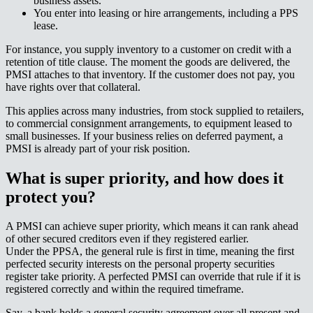
business assets.​​​​‌ ‍ ​‍​‍‌‍ ‌ ​‍‌‍‍‌‌‍‌ ‌‍‍‌‌‍ ‍​‍​‍​ ‍‍​‍​‍‌ ​ ‌‍​‌‌‍ ‍‌‍‍‌‌ ‌​‌ ‍‌​‍ ‍‌‍‍‌‌‍ ​‍​‍​‍ ​​‍​‍‌‍‍​‌ ​‍‌‍‌‌‌‍‌‍​‍​‍​ ‍‍​‍​‍‌‍‍​‌ ‌​‌ ‌​‌ ​​‌ ​ ​ ‍‍​‍ ​‍ ‌‍ ‌‌‍​‌‌‍​ ‌‍‍ ‌‍​‌‌ ‍‌​‍ ‌‌‍‌ ‌‍ ‌‍ ‌‍‌​‌ ‌ ‌‍‍‌‌‍ ‍​‍ ‍‌ ​ ‌‍​‌‌‍ ‍‌‍‍‌‌ ‌​‌ ‍‌​‍ ‍‌ ​ ‌ ‌​‌ ‌‌‌‍‌​‌‍‍‌‌‍ ​‍ ‌ ​ ‌ ‌​‌ ‌‌‌‍‌​‌‍‍‌‌‍ ​‍ ‌‍‍‌‌‍ ‍‌ ‌​‌‍‌‌‌‍ ‍‌ ‌​​‍ ‌‍‌‌‌‍‌​‌‍‍‌‌ ‌​​‍ ‌‍ ‌‌‍ ‌‍‌​‌‍‌‌​ ‌‌ ​​‌ ​‍‌‍‌‌‌ ​ ‌‍‌‌‌‍ ‍‌ ‌​‌‍​‌‌ ‌​‌‍‍‌‌‍ ‌‍ ‍​ ‍ ‌‍‍‌‌‍‌​​ ‌​ ‍​​ ‌​​ ​​‌‍​ ​ ‌​​ ‍​​ ‌​​ ​‍​‍ ‌‌‍​‌​ ​ ‌‍​‍‌‍​‍​‍ ‌​ ‌​​ ​ ‌‍‌‌​ ‌ ​‍ ‌‌‍​‌‌‍‌‌‌‍‌‌​ ‌​​‍ ‌‌‍‌‍‌‍​‌​ ‌ ‌‍​‍​ ​‌​ ​ ​ ‌‍​ ​‌‌‍​ ​ ‍​‌‍​ ‌‍‌‌​ ‍ ‌ ‌​‌ ‍‌‌ ​​‌‍‌‌​ ‌‌ ​​‌‍ ‌ ​ ‌ ‌​​ ‍ ‌ ​​‌‍​‌‌ ‌​‌‍‍​​ ‌‌‍​ ‌‍ ‌‍ ‍‌ ‌​‌‍‌‌‌‍ ‍‌ ‌​​‍‌‌​ ‌‌‌​​‍‌‌ ‌‍‍ ‌‍‌‌‌ ‍‌​‍‌‌​ ​ ‌​‌​​‍‌‌​ ​ ‌​‌​​‍‌‌​ ​‍​ ​‍‌‍‌‌​ ‍‌​ ​​​ ‌‌‌‍‌‌​ ​ ​ ‌​​ ‌ ​ ​‌‌‍‌‌‌‍‌​​ ‍‌​‍‌‌​ ​‍​ ​‍​‍‌‌​ ‌‌‌​‌​​‍ ‍‌‍​ ‌‍‍​‌‍‍‌‌‍ ​‌‍‌​‌ ​‍‌‍‌‌‌‍ ‍​‍‌‌​ ‌‌‌​​‍‌‌ ‌‍‍ ‌‍‌‌‌ ‍‌​‍‌‌​ ​ ‌​‌​​‍‌‌​ ​ ‌​‌​​‍‌‌​ ​‍​ ​‍​ ‌‌​ ​‍​ ‌‌​ ​‍​ ​​‌‍​‌​ ‌‌​ ​‍‌‍‌‍‌‍‌‌​ ‍​​ ‍‌​‍‌‌​ ​‍​ ​‍​‍‌‌​ ‌‌‌​‌​​‍ ‍‌ ‌​‌‍‌‌‌ ‍​‌ ‌​​ ‌‍​‍‌‍​‌‌ ​ ‌‍‌‌‌‌‌‌‌ ​‍‌‍ ​​ ‌‌‍‍​‌ ‌​‌ ‌​‌ ​​‌ ​ ​‍‌‌​ ​ ‌​​‌​‍‌‌​ ​‍‌​‌‍​‍‌‌​ ​‍‌​‌‍‌‍ ‌‌‍​‌‌‍​ ‌‍‍ ‌‍​‌‌ ‍‌​‍ ‌‌‍‌ ‌‍ ‌‍ ‌‍‌​‌ ‌ ‌‍‍‌‌‍ ‍​‍ ‍‌ ​ ‌‍​‌‌‍ ‍‌‍‍‌‌ ‌​‌ ‍‌​‍ ‍‌ ​ ‌ ‌​‌ ‌‌‌‍‌​‌‍‍‌‌‍ ​‍‌‌​ ​‍‌​‌‍‌ ​ ‌ ‌​‌ ‌‌‌‍‌​‌‍‍‌‌‍ ​‍‌‍‌‍‍‌‌‍‌​​ ‌​ ‍​​ ‌​​ ​​‌‍​ ​ ‌​​ ‍​​ ‌​​ ​‍​‍ ‌‌‍​‌​ ​ ‌‍​‍‌‍​‍​‍ ‌​ ‌​​ ​ ‌‍‌‌​ ‌ ​‍ ‌‌‍​‌‌‍‌‌‌‍‌‌​ ‌​​‍ ‌‌‍‌‍‌‍​‌​ ‌ ‌‍​‍​ ​‌​ ​ ​ ‌‍​ ​‌‌‍​ ​ ‍​‌‍​ ‌‍‌‌​‍‌‍‌ ‌​‌ ‍‌‌ ​​‌‍‌‌​ ‌‌ ​​‌‍ ‌ ​ ‌ ‌​​‍‌‍‌ ​​‌‍​‌‌ ‌​‌‍‍​​ ‌‌‍​ ‌‍ ‌‍ ‍‌ ‌​‌‍‌‌‌‍ ‍‌ ‌​​‍‌‌​ ‌‌‌​​‍‌‌ ‌‍‍ ‌‍‌‌‌ ‍‌​‍‌‌​ ​ ‌​‌​​‍‌‌​ ​ ‌​‌​​‍‌‌​ ​‍​ ​‍‌‍‌‌​ ‍‌​ ​​​ ‌‌‌‍‌‌​ ​ ​ ‌​​ ‌ ​ ​‌‌‍‌‌‌‍‌​​ ‍‌​‍‌‌​ ​‍​ ​‍​‍‌‌​ ‌‌‌​‌​​‍ ‍‌‍​ ‌‍‍​‌‍‍‌‌‍ ​‌‍‌​‌ ​‍‌‍‌‌‌‍ ‍​‍‌‌​ ‌‌‌​​‍‌‌ ‌‍‍ ‌‍‌‌‌ ‍‌​‍‌‌​ ​ ‌​‌​​‍‌‌​ ​ ‌​‌​​‍‌‌​ ​‍​ ​‍​ ‌‌​ ​‍​ ‌‌​ ​‍​ ​​‌‍​‌​ ‌‌​ ​‍‌‍‌‍‌‍‌‌​ ‍​​ ‍‌​‍‌‌​ ​‍​ ​‍​‍‌‌​ ‌‌‌​‌​​‍ ‍‌ ‌​‌‍‌‌‌ ‍​‌ ‌​​‍‌‍‌ ​​‌‍‌‌‌ ​‍‌ ​ ‌ ​​‌‍‌‌‌‍​ ‌ ‌​‌‍‍‌‌ ‌‍‌‍‌‌​ ‌‌ ​​‌ ‌‌‌‍​‍‌‍ ​‌‍‍‌‌ ​ ‌‍‍​‌‍‌‌‌‍‌​​‍​‍‌ ‌
You enter into leasing or hire arrangements, including a PPS
lease.​​​​‌ ‍ ​‍​‍‌‍ ‌ ​‍‌‍‍‌‌‍‌ ‌‍‍‌‌‍ ‍​‍​‍​ ‍‍​‍​‍‌ ​ ‌‍​‌‌‍ ‍‌‍‍‌‌ ‌​‌ ‍‌​‍ ‍‌‍‍‌‌‍ ​‍​‍​‍ ​​‍​‍‌‍‍​‌ ​‍‌‍‌‌‌‍‌‍​‍​‍​ ‍‍​‍​‍‌‍‍​‌ ‌​‌ ‌​‌ ​​‌ ​ ​ ‍‍​‍ ​‍ ‌‍ ‌‌‍​‌‌‍​ ‌‍‍ ‌‍​‌‌ ‍‌​‍ ‌‌‍‌ ‌‍ ‌‍ ‌‍‌​‌ ‌ ‌‍‍‌‌‍ ‍​‍ ‍‌ ​ ‌‍​‌‌‍ ‍‌‍‍‌‌ ‌​‌ ‍‌​‍ ‍‌ ​ ‌ ‌​‌ ‌‌‌‍‌​‌‍‍‌‌‍ ​‍ ‌ ​ ‌ ‌​‌ ‌‌‌‍‌​‌‍‍‌‌‍ ​‍ ‌‍‍‌‌‍ ‍‌ ‌​‌‍‌‌‌‍ ‍‌ ‌​​‍ ‌‍‌‌‌‍‌​‌‍‍‌‌ ‌​​‍ ‌‍ ‌‌‍ ‌‍‌​‌‍‌‌​ ‌‌ ​​‌ ​‍‌‍‌‌‌ ​ ‌‍‌‌‌‍ ‍‌ ‌​‌‍​‌‌ ‌​‌‍‍‌‌‍ ‌‍ ‍​ ‍ ‌‍‍‌‌‍‌​​ ‌​ ‍​​ ‌​​ ​​‌‍​ ​ ‌​​ ‍​​ ‌​​ ​‍​‍ ‌‌‍​‌​ ​ ‌‍​‍‌‍​‍​‍ ‌​ ‌​​ ​ ‌‍‌‌​ ‌ ​‍ ‌‌‍​‌‌‍‌‌‌‍‌‌​ ‌​​‍ ‌‌‍‌‍‌‍​‌​ ‌ ‌‍​‍​ ​‌​ ​ ​ ‌‍​ ​‌‌‍​ ​ ‍​‌‍​ ‌‍‌‌​ ‍ ‌ ‌​‌ ‍‌‌ ​​‌‍‌‌​ ‌‌ ​​‌‍ ‌ ​ ‌ ‌​​ ‍ ‌ ​​‌‍​‌‌ ‌​‌‍‍​​ ‌‌‍​ ‌‍ ‌‍ ‍‌ ‌​‌‍‌‌‌‍ ‍‌ ‌​​‍‌‌​ ‌‌‌​​‍‌‌ ‌‍‍ ‌‍‌‌‌ ‍‌​‍‌‌​ ​ ‌​‌​​‍‌‌​ ​ ‌​‌​​‍‌‌​ ​‍​ ​‍​ ‌‍‌‍​‍‌‍‌​​ ‍‌‌‍​ ​ ​‍​ ​‍​ ​​​ ​​‌‍‌‍​ ​​‌‍‌‍​‍‌‌​ ​‍​ ​‍​‍‌‌​ ‌‌‌​‌​​‍ ‍‌‍​ ‌‍‍​‌‍‍‌‌‍ ​‌‍‌​‌ ​‍‌‍‌‌‌‍ ‍​‍‌‌​ ‌‌‌​​‍‌‌ ‌‍‍ ‌‍‌‌‌ ‍‌​‍‌‌​ ​ ‌​‌​​‍‌‌​ ​ ‌​‌​​‍‌‌​ ​‍​ ​‍​ ‌ ​ ‍‌​ ​‍​ ‌‌‌‍‌‌​ ​‌​ ‌‌​ ‌‍​ ‍​​ ‍‌​ ‍​​ ‌ ​‍‌‌​ ​‍​ ​‍​‍‌‌​ ‌‌‌​‌​​‍ ‍‌ ‌​‌‍‌‌‌ ‍​‌ ‌​​ ‌‍​‍‌‍​‌‌ ​ ‌‍‌‌‌‌‌‌‌ ​‍‌‍ ​​ ‌‌‍‍​‌ ‌​‌ ‌​‌ ​​‌ ​ ​‍‌‌​ ​ ‌​​‌​‍‌‌​ ​‍‌​‌‍​‍‌‌​ ​‍‌​‌‍‌‍ ‌‌‍​‌‌‍​ ‌‍‍ ‌‍​‌‌ ‍‌​‍ ‌‌‍‌ ‌‍ ‌‍ ‌‍‌​‌ ‌ ‌‍‍‌‌‍ ‍​‍ ‍‌ ​ ‌‍​‌‌‍ ‍‌‍‍‌‌ ‌​‌ ‍‌​‍ ‍‌ ​ ‌ ‌​‌ ‌‌‌‍‌​‌‍‍‌‌‍ ​‍‌‌​ ​‍‌​‌‍‌ ​ ‌ ‌​‌ ‌‌‌‍‌​‌‍‍‌‌‍ ​‍‌‍‌‍‍‌‌‍‌​​ ‌​ ‍​​ ‌​​ ​​‌‍​ ​ ‌​​ ‍​​ ‌​​ ​‍​‍ ‌‌‍​‌​ ​ ‌‍​‍‌‍​‍​‍ ‌​ ‌​​ ​ ‌‍‌‌​ ‌ ​‍ ‌‌‍​‌‌‍‌‌‌‍‌‌​ ‌​​‍ ‌‌‍‌‍‌‍​‌​ ‌ ‌‍​‍​ ​‌​ ​ ​ ‌‍​ ​‌‌‍​ ​ ‍​‌‍​ ‌‍‌‌​‍‌‍‌ ‌​‌ ‍‌‌ ​​‌‍‌‌​ ‌‌ ​​‌‍ ‌ ​ ‌ ‌​​‍‌‍‌ ​​‌‍​‌‌ ‌​‌‍‍​​ ‌‌‍​ ‌‍ ‌‍ ‍‌ ‌​‌‍‌‌‌‍ ‍‌ ‌​​‍‌‌​ ‌‌‌​​‍‌‌ ‌‍‍ ‌‍‌‌‌ ‍‌​‍‌‌​ ​ ‌​‌​​‍‌‌​ ​ ‌​‌​​‍‌‌​ ​‍​ ​‍​ ‌‍‌‍​‍‌‍‌​​ ‍‌‌‍​ ​ ​‍​ ​‍​ ​​​ ​​‌‍‌‍​ ​​‌‍‌‍​‍‌‌​ ​‍​ ​‍​‍‌‌​ ‌‌‌​‌​​‍ ‍‌‍​ ‌‍‍​‌‍‍‌‌‍ ​‌‍‌​‌ ​‍‌‍‌‌‌‍ ‍​‍‌‌​ ‌‌‌​​‍‌‌ ‌‍‍ ‌‍‌‌‌ ‍‌​‍‌‌​ ​ ‌​‌​​‍‌‌​ ​ ‌​‌​​‍‌‌​ ​‍​ ​‍​ ‌ ​ ‍‌​ ​‍​ ‌‌‌‍‌‌​ ​‌​ ‌‌​ ‌‍​ ‍​​ ‍‌​ ‍​​ ‌ ​‍‌‌​ ​‍​ ​‍​‍‌‌​ ‌‌‌​‌​​‍ ‍‌ ‌​‌‍‌‌‌ ‍​‌ ‌​​‍‌‍‌ ​​‌‍‌‌‌ ​‍‌ ​ ‌ ​​‌‍‌‌‌‍​ ‌ ‌​‌‍‍‌‌ ‌‍‌‍‌‌​ ‌‌ ​​‌ ‌‌‌‍​‍‌‍ ​‌‍‍‌‌ ​ ‌‍‍​‌‍‌‌‌‍‌​​‍​‍‌ ‌
For instance, you supply inventory to a customer on credit with a
retention of title clause. The moment the goods are delivered, the
PMSI attaches to that inventory. If the customer does not pay, you
have rights over that collateral.​​​​‌ ‍ ​‍​‍‌‍ ‌ ​‍‌‍‍‌‌‍‌ ‌‍‍‌‌‍ ‍​‍​‍​ ‍‍​‍​‍‌ ​ ‌‍​‌‌‍ ‍‌‍‍‌‌ ‌​‌ ‍‌​‍ ‍‌‍‍‌‌‍ ​‍​‍​‍ ​​‍​‍‌‍‍​‌ ​‍‌‍‌‌‌‍‌‍​‍​‍​ ‍‍​‍​‍‌‍‍​‌ ‌​‌ ‌​‌ ​​‌ ​ ​ ‍‍​‍ ​‍ ‌‍ ‌‌‍​‌‌‍​ ‌‍‍ ‌‍​‌‌ ‍‌​‍ ‌‌‍‌ ‌‍ ‌‍ ‌‍‌​‌ ‌ ‌‍‍‌‌‍ ‍​‍ ‍‌ ​ ‌‍​‌‌‍ ‍‌‍‍‌‌ ‌​‌ ‍‌​‍ ‍‌ ​ ‌ ‌​‌ ‌‌‌‍‌​‌‍‍‌‌‍ ​‍ ‌ ​ ‌ ‌​‌ ‌‌‌‍‌​‌‍‍‌‌‍ ​‍ ‌‍‍‌‌‍ ‍‌ ‌​‌‍‌‌‌‍ ‍‌ ‌​​‍ ‌‍‌‌‌‍‌​‌‍‍‌‌ ‌​​‍ ‌‍ ‌‌‍ ‌‍‌​‌‍‌‌​ ‌‌ ​​‌ ​‍‌‍‌‌‌ ​ ‌‍‌‌‌‍ ‍‌ ‌​‌‍​‌‌ ‌​‌‍‍‌‌‍ ‌‍ ‍​ ‍ ‌‍‍‌‌‍‌​​ ‌​ ‍​​ ‌​​ ​​‌‍​ ​ ‌​​ ‍​​ ‌​​ ​‍​‍ ‌‌‍​‌​ ​ ‌‍​‍‌‍​‍​‍ ‌​ ‌​​ ​ ‌‍‌‌​ ‌ ​‍ ‌‌‍​‌‌‍‌‌‌‍‌‌​ ‌​​‍ ‌‌‍‌‍‌‍​‌​ ‌ ‌‍​‍​ ​‌​ ​ ​ ‌‍​ ​‌‌‍​ ​ ‍​‌‍​ ‌‍‌‌​ ‍ ‌ ‌​‌ ‍‌‌ ​​‌‍‌‌​ ‌‌ ​​‌‍ ‌ ​ ‌ ‌​​ ‍ ‌ ​​‌‍​‌‌ ‌​‌‍‍​​ ‌‌‍​ ‌‍ ‌‍ ‍‌ ‌​‌‍‌‌‌‍ ‍‌ ‌​​‍‌‌​ ‌‌‌​​‍‌‌ ‌‍‍ ‌‍‌‌‌ ‍‌​‍‌‌​ ​ ‌​‌​​‍‌‌​ ​ ‌​‌​​‍‌‌​ ​‍​ ​‍‌‍‌‌​ ‌‌‌‍‌‍​ ​ ‌‍​‍‌‍​‍​ ‍​‌‍​ ​ ‌‌​ ​ ‌‍​‌​ ‌ ​‍‌‌​ ​‍​ ​‍​‍‌‌​ ‌‌‌​‌​​‍ ‍‌‍​ ‌‍‍​‌‍‍‌‌‍ ​‌‍‌​‌ ​‍‌‍‌‌‌‍ ‍​‍‌‌​ ‌‌‌​​‍‌‌ ‌‍‍ ‌‍‌‌‌ ‍‌​‍‌‌​ ​ ‌​‌​​‍‌‌​ ​ ‌​‌​​‍‌‌​ ​‍​ ​‍‌‍​‌​ ‍​​ ‌ ​ ​‍​ ‌​​ ​‍​ ‍​‌‍‌‍‌‍‌‍​ ‌‌‌‍​‍​ ‍‌​‍‌‌​ ​‍​ ​‍​‍‌‌​ ‌‌‌​‌​​‍ ‍‌ ‌​‌‍‌‌‌ ‍​‌ ‌​​ ‌‍​‍‌‍​‌‌ ​ ‌‍‌‌‌‌‌‌‌ ​‍‌‍ ​​ ‌‌‍‍​‌ ‌​‌ ‌​‌ ​​‌ ​ ​‍‌‌​ ​ ‌​​‌​‍‌‌​ ​‍‌​‌‍​‍‌‌​ ​‍‌​‌‍‌‍ ‌‌‍​‌‌‍​ ‌‍‍ ‌‍​‌‌ ‍‌​‍ ‌‌‍‌ ‌‍ ‌‍ ‌‍‌​‌ ‌ ‌‍‍‌‌‍ ‍​‍ ‍‌ ​ ‌‍​‌‌‍ ‍‌‍‍‌‌ ‌​‌ ‍‌​‍ ‍‌ ​ ‌ ‌​‌ ‌‌‌‍‌​‌‍‍‌‌‍ ​‍‌‌​ ​‍‌​‌‍‌ ​ ‌ ‌​‌ ‌‌‌‍‌​‌‍‍‌‌‍ ​‍‌‍‌‍‍‌‌‍‌​​ ‌​ ‍​​ ‌​​ ​​‌‍​ ​ ‌​​ ‍​​ ‌​​ ​‍​‍ ‌‌‍​‌​ ​ ‌‍​‍‌‍​‍​‍ ‌​ ‌​​ ​ ‌‍‌‌​ ‌ ​‍ ‌‌‍​‌‌‍‌‌‌‍‌‌​ ‌​​‍ ‌‌‍‌‍‌‍​‌​ ‌ ‌‍​‍​ ​‌​ ​ ​ ‌‍​ ​‌‌‍​ ​ ‍​‌‍​ ‌‍‌‌​‍‌‍‌ ‌​‌ ‍‌‌ ​​‌‍‌‌​ ‌‌ ​​‌‍ ‌ ​ ‌ ‌​​‍‌‍‌ ​​‌‍​‌‌ ‌​‌‍‍​​ ‌‌‍​ ‌‍ ‌‍ ‍‌ ‌​‌‍‌‌‌‍ ‍‌ ‌​​‍‌‌​ ‌‌‌​​‍‌‌ ‌‍‍ ‌‍‌‌‌ ‍‌​‍‌‌​ ​ ‌​‌​​‍‌‌​ ​ ‌​‌​​‍‌‌​ ​‍​ ​‍‌‍‌‌​ ‌‌‌‍‌‍​ ​ ‌‍​‍‌‍​‍​ ‍​‌‍​ ​ ‌‌​ ​ ‌‍​‌​ ‌ ​‍‌‌​ ​‍​ ​‍​‍‌‌​ ‌‌‌​‌​​‍ ‍‌‍​ ‌‍‍​‌‍‍‌‌‍ ​‌‍‌​‌ ​‍‌‍‌‌‌‍ ‍​‍‌‌​ ‌‌‌​​‍‌‌ ‌‍‍ ‌‍‌‌‌ ‍‌​‍‌‌​ ​ ‌​‌​​‍‌‌​ ​ ‌​‌​​‍‌‌​ ​‍​ ​‍‌‍​‌​ ‍​​ ‌ ​ ​‍​ ‌​​ ​‍​ ‍​‌‍‌‍‌‍‌‍​ ‌‌‌‍​‍​ ‍‌​‍‌‌​ ​‍​ ​‍​‍‌‌​ ‌‌‌​‌​​‍ ‍‌ ‌​‌‍‌‌‌ ‍​‌ ‌​​‍‌‍‌ ​​‌‍‌‌‌ ​‍‌ ​ ‌ ​​‌‍‌‌‌‍​ ‌ ‌​‌‍‍‌‌ ‌‍‌‍‌‌​ ‌‌ ​​‌ ‌‌‌‍​‍‌‍ ​‌‍‍‌‌ ​ ‌‍‍​‌‍‌‌‌‍‌​​‍​‍‌ ‌
This applies across many industries, from stock supplied to retailers,
to commercial consignment arrangements, to equipment leased to
small businesses. If your business relies on deferred payment, a
PMSI is already part of your risk position.​​​​‌ ‍ ​‍​‍‌‍ ‌ ​‍‌‍‍‌‌‍‌ ‌‍‍‌‌‍ ‍​‍​‍​ ‍‍​‍​‍‌ ​ ‌‍​‌‌‍ ‍‌‍‍‌‌ ‌​‌ ‍‌​‍ ‍‌‍‍‌‌‍ ​‍​‍​‍ ​​‍​‍‌‍‍​‌ ​‍‌‍‌‌‌‍‌‍​‍​‍​ ‍‍​‍​‍‌‍‍​‌ ‌​‌ ‌​‌ ​​‌ ​ ​ ‍‍​‍ ​‍ ‌‍ ‌‌‍​‌‌‍​ ‌‍‍ ‌‍​‌‌ ‍‌​‍ ‌‌‍‌ ‌‍ ‌‍ ‌‍‌​‌ ‌ ‌‍‍‌‌‍ ‍​‍ ‍‌ ​ ‌‍​‌‌‍ ‍‌‍‍‌‌ ‌​‌ ‍‌​‍ ‍‌ ​ ‌ ‌​‌ ‌‌‌‍‌​‌‍‍‌‌‍ ​‍ ‌ ​ ‌ ‌​‌ ‌‌‌‍‌​‌‍‍‌‌‍ ​‍ ‌‍‍‌‌‍ ‍‌ ‌​‌‍‌‌‌‍ ‍‌ ‌​​‍ ‌‍‌‌‌‍‌​‌‍‍‌‌ ‌​​‍ ‌‍ ‌‌‍ ‌‍‌​‌‍‌‌​ ‌‌ ​​‌ ​‍‌‍‌‌‌ ​ ‌‍‌‌‌‍ ‍‌ ‌​‌‍​‌‌ ‌​‌‍‍‌‌‍ ‌‍ ‍​ ‍ ‌‍‍‌‌‍‌​​ ‌​ ‍​​ ‌​​ ​​‌‍​ ​ ‌​​ ‍​​ ‌​​ ​‍​‍ ‌‌‍​‌​ ​ ‌‍​‍‌‍​‍​‍ ‌​ ‌​​ ​ ‌‍‌‌​ ‌ ​‍ ‌‌‍​‌‌‍‌‌‌‍‌‌​ ‌​​‍ ‌‌‍‌‍‌‍​‌​ ‌ ‌‍​‍​ ​‌​ ​ ​ ‌‍​ ​‌‌‍​ ​ ‍​‌‍​ ‌‍‌‌​ ‍ ‌ ‌​‌ ‍‌‌ ​​‌‍‌‌​ ‌‌ ​​‌‍ ‌ ​ ‌ ‌​​ ‍ ‌ ​​‌‍​‌‌ ‌​‌‍‍​​ ‌‌‍​ ‌‍ ‌‍ ‍‌ ‌​‌‍‌‌‌‍ ‍‌ ‌​​‍‌‌​ ‌‌‌​​‍‌‌ ‌‍‍ ‌‍‌‌‌ ‍‌​‍‌‌​ ​ ‌​‌​​‍‌‌​ ​ ‌​‌​​‍‌‌​ ​‍​ ​‍​ ‍‌​ ‌ ​ ‍‌​ ‍​​ ‌​‌‍‌‍‌‍​‍​ ​ ​ ‌‍‌‍‌‌​ ‍‌‌‍​‌​‍‌‌​ ​‍​ ​‍​‍‌‌​ ‌‌‌​‌​​‍ ‍‌‍​ ‌‍‍​‌‍‍‌‌‍ ​‌‍‌​‌ ​‍‌‍‌‌‌‍ ‍​‍‌‌​ ‌‌‌​​‍‌‌ ‌‍‍ ‌‍‌‌‌ ‍‌​‍‌‌​ ​ ‌​‌​​‍‌‌​ ​ ‌​‌​​‍‌‌​ ​‍​ ​‍​ ‌​​ ‌‍​ ‍​​ ​‌‌‍​‌​ ​‌​ ‌‌‌‍​‍​ ‍​‌‍‌​​ ‌​​ ‌‌​‍‌‌​ ​‍​ ​‍​‍‌‌​ ‌‌‌​‌​​‍ ‍‌ ‌​‌‍‌‌‌ ‍​‌ ‌​​ ‌‍​‍‌‍​‌‌ ​ ‌‍‌‌‌‌‌‌‌ ​‍‌‍ ​​ ‌‌‍‍​‌ ‌​‌ ‌​‌ ​​‌ ​ ​‍‌‌​ ​ ‌​​‌​‍‌‌​ ​‍‌​‌‍​‍‌‌​ ​‍‌​‌‍‌‍ ‌‌‍​‌‌‍​ ‌‍‍ ‌‍​‌‌ ‍‌​‍ ‌‌‍‌ ‌‍ ‌‍ ‌‍‌​‌ ‌ ‌‍‍‌‌‍ ‍​‍ ‍‌ ​ ‌‍​‌‌‍ ‍‌‍‍‌‌ ‌​‌ ‍‌​‍ ‍‌ ​ ‌ ‌​‌ ‌‌‌‍‌​‌‍‍‌‌‍ ​‍‌‌​ ​‍‌​‌‍‌ ​ ‌ ‌​‌ ‌‌‌‍‌​‌‍‍‌‌‍ ​‍‌‍‌‍‍‌‌‍‌​​ ‌​ ‍​​ ‌​​ ​​‌‍​ ​ ‌​​ ‍​​ ‌​​ ​‍​‍ ‌‌‍​‌​ ​ ‌‍​‍‌‍​‍​‍ ‌​ ‌​​ ​ ‌‍‌‌​ ‌ ​‍ ‌‌‍​‌‌‍‌‌‌‍‌‌​ ‌​​‍ ‌‌‍‌‍‌‍​‌​ ‌ ‌‍​‍​ ​‌​ ​ ​ ‌‍​ ​‌‌‍​ ​ ‍​‌‍​ ‌‍‌‌​‍‌‍‌ ‌​‌ ‍‌‌ ​​‌‍‌‌​ ‌‌ ​​‌‍ ‌ ​ ‌ ‌​​‍‌‍‌ ​​‌‍​‌‌ ‌​‌‍‍​​ ‌‌‍​ ‌‍ ‌‍ ‍‌ ‌​‌‍‌‌‌‍ ‍‌ ‌​​‍‌‌​ ‌‌‌​​‍‌‌ ‌‍‍ ‌‍‌‌‌ ‍‌​‍‌‌​ ​ ‌​‌​​‍‌‌​ ​ ‌​‌​​‍‌‌​ ​‍​ ​‍​ ‍‌​ ‌ ​ ‍‌​ ‍​​ ‌​‌‍‌‍‌‍​‍​ ​ ​ ‌‍‌‍‌‌​ ‍‌‌‍​‌​‍‌‌​ ​‍​ ​‍​‍‌‌​ ‌‌‌​‌​​‍ ‍‌‍​ ‌‍‍​‌‍‍‌‌‍ ​‌‍‌​‌ ​‍‌‍‌‌‌‍ ‍​‍‌‌​ ‌‌‌​​‍‌‌ ‌‍‍ ‌‍‌‌‌ ‍‌​‍‌‌​ ​ ‌​‌​​‍‌‌​ ​ ‌​‌​​‍‌‌​ ​‍​ ​‍​ ‌​​ ‌‍​ ‍​​ ​‌‌‍​‌​ ​‌​ ‌‌‌‍​‍​ ‍​‌‍‌​​ ‌​​ ‌‌​‍‌‌​ ​‍​ ​‍​‍‌‌​ ‌‌‌​‌​​‍ ‍‌ ‌​‌‍‌‌‌ ‍​‌ ‌​​‍‌‍‌ ​​‌‍‌‌‌ ​‍‌ ​ ‌ ​​‌‍‌‌‌‍​ ‌ ‌​‌‍‍‌‌ ‌‍‌‍‌‌​ ‌‌ ​​‌ ‌‌‌‍​‍‌‍ ​‌‍‍‌‌ ​ ‌‍‍​‌‍‌‌‌‍‌​​‍​‍‌ ‌
What is super priority, and how does it
protect you?​​​​‌ ‍ ​‍​‍‌‍ ‌ ​‍‌‍‍‌‌‍‌ ‌‍‍‌‌‍ ‍​‍​‍​ ‍‍​‍​‍‌ ​ ‌‍​‌‌‍ ‍‌‍‍‌‌ ‌​‌ ‍‌​‍ ‍‌‍‍‌‌‍ ​‍​‍​‍ ​​‍​‍‌‍‍​‌ ​‍‌‍‌‌‌‍‌‍​‍​‍​ ‍‍​‍​‍‌‍‍​‌ ‌​‌ ‌​‌ ​​‌ ​ ​ ‍‍​‍ ​‍ ‌‍ ‌‌‍​‌‌‍​ ‌‍‍ ‌‍​‌‌ ‍‌​‍ ‌‌‍‌ ‌‍ ‌‍ ‌‍‌​‌ ‌ ‌‍‍‌‌‍ ‍​‍ ‍‌ ​ ‌‍​‌‌‍ ‍‌‍‍‌‌ ‌​‌ ‍‌​‍ ‍‌ ​ ‌ ‌​‌ ‌‌‌‍‌​‌‍‍‌‌‍ ​‍ ‌ ​ ‌ ‌​‌ ‌‌‌‍‌​‌‍‍‌‌‍ ​‍ ‌‍‍‌‌‍ ‍‌ ‌​‌‍‌‌‌‍ ‍‌ ‌​​‍ ‌‍‌‌‌‍‌​‌‍‍‌‌ ‌​​‍ ‌‍ ‌‌‍ ‌‍‌​‌‍‌‌​ ‌‌ ​​‌ ​‍‌‍‌‌‌ ​ ‌‍‌‌‌‍ ‍‌ ‌​‌‍​‌‌ ‌​‌‍‍‌‌‍ ‌‍ ‍​ ‍ ‌‍‍‌‌‍‌​​ ‌​ ‍​​ ‌​​ ​​‌‍​ ​ ‌​​ ‍​​ ‌​​ ​‍​‍ ‌‌‍​‌​ ​ ‌‍​‍‌‍​‍​‍ ‌​ ‌​​ ​ ‌‍‌‌​ ‌ ​‍ ‌‌‍​‌‌‍‌‌‌‍‌‌​ ‌​​‍ ‌‌‍‌‍‌‍​‌​ ‌ ‌‍​‍​ ​‌​ ​ ​ ‌‍​ ​‌‌‍​ ​ ‍​‌‍​ ‌‍‌‌​ ‍ ‌ ‌​‌ ‍‌‌ ​​‌‍‌‌​ ‌‌ ​​‌‍ ‌ ​ ‌ ‌​​ ‍ ‌ ​​‌‍​‌‌ ‌​‌‍‍​​ ‌‌‍​ ‌‍ ‌‍ ‍‌ ‌​‌‍‌‌‌‍ ‍‌ ‌​​‍‌‌​ ‌‌‌​​‍‌‌ ‌‍‍ ‌‍‌‌‌ ‍‌​‍‌‌​ ​ ‌​‌​​‍‌‌​ ​ ‌​‌​​‍‌‌​ ​‍​ ​‍​ ‍​​ ​ ​ ‌​​ ‌‍‌‍‌‌‌‍​ ​ ‌ ​ ‍​​ ‌​‌‍‌‍​ ​‌​ ‍‌​‍‌‌​ ​‍​ ​‍​‍‌‌​ ‌‌‌​‌​​‍ ‍‌‍​ ‌‍‍​‌‍‍‌‌‍ ​‌‍‌​‌ ​‍‌‍‌‌‌‍ ‍​‍‌‌​ ‌‌‌​​‍‌‌ ‌‍‍ ‌‍‌‌‌ ‍‌​‍‌‌​ ​ ‌​‌​​‍‌‌​ ​ ‌​‌​​‍‌‌​ ​‍​ ​‍​ ‌​​ ‍‌​ ‌ ​ ‍‌​ ‍‌​ ‍​​ ‌‌‌‍​‌​ ​‍​ ​​​ ‌‍​ ​​​‍‌‌​ ​‍​ ​‍​‍‌‌​ ‌‌‌​‌​​‍ ‍‌ ‌​‌‍‌‌‌ ‍​‌ ‌​​ ‌‍​‍‌‍​‌‌ ​ ‌‍‌‌‌‌‌‌‌ ​‍‌‍ ​​ ‌‌‍‍​‌ ‌​‌ ‌​‌ ​​‌ ​ ​‍‌‌​ ​ ‌​​‌​‍‌‌​ ​‍‌​‌‍​‍‌‌​ ​‍‌​‌‍‌‍ ‌‌‍​‌‌‍​ ‌‍‍ ‌‍​‌‌ ‍‌​‍ ‌‌‍‌ ‌‍ ‌‍ ‌‍‌​‌ ‌ ‌‍‍‌‌‍ ‍​‍ ‍‌ ​ ‌‍​‌‌‍ ‍‌‍‍‌‌ ‌​‌ ‍‌​‍ ‍‌ ​ ‌ ‌​‌ ‌‌‌‍‌​‌‍‍‌‌‍ ​‍‌‌​ ​‍‌​‌‍‌ ​ ‌ ‌​‌ ‌‌‌‍‌​‌‍‍‌‌‍ ​‍‌‍‌‍‍‌‌‍‌​​ ‌​ ‍​​ ‌​​ ​​‌‍​ ​ ‌​​ ‍​​ ‌​​ ​‍​‍ ‌‌‍​‌​ ​ ‌‍​‍‌‍​‍​‍ ‌​ ‌​​ ​ ‌‍‌‌​ ‌ ​‍ ‌‌‍​‌‌‍‌‌‌‍‌‌​ ‌​​‍ ‌‌‍‌‍‌‍​‌​ ‌ ‌‍​‍​ ​‌​ ​ ​ ‌‍​ ​‌‌‍​ ​ ‍​‌‍​ ‌‍‌‌​‍‌‍‌ ‌​‌ ‍‌‌ ​​‌‍‌‌​ ‌‌ ​​‌‍ ‌ ​ ‌ ‌​​‍‌‍‌ ​​‌‍​‌‌ ‌​‌‍‍​​ ‌‌‍​ ‌‍ ‌‍ ‍‌ ‌​‌‍‌‌‌‍ ‍‌ ‌​​‍‌‌​ ‌‌‌​​‍‌‌ ‌‍‍ ‌‍‌‌‌ ‍‌​‍‌‌​ ​ ‌​‌​​‍‌‌​ ​ ‌​‌​​‍‌‌​ ​‍​ ​‍​ ‍​​ ​ ​ ‌​​ ‌‍‌‍‌‌‌‍​ ​ ‌ ​ ‍​​ ‌​‌‍‌‍​ ​‌​ ‍‌​‍‌‌​ ​‍​ ​‍​‍‌‌​ ‌‌‌​‌​​‍ ‍‌‍​ ‌‍‍​‌‍‍‌‌‍ ​‌‍‌​‌ ​‍‌‍‌‌‌‍ ‍​‍‌‌​ ‌‌‌​​‍‌‌ ‌‍‍ ‌‍‌‌‌ ‍‌​‍‌‌​ ​ ‌​‌​​‍‌‌​ ​ ‌​‌​​‍‌‌​ ​‍​ ​‍​ ‌​​ ‍‌​ ‌ ​ ‍‌​ ‍‌​ ‍​​ ‌‌‌‍​‌​ ​‍​ ​​​ ‌‍​ ​​​‍‌‌​ ​‍​ ​‍​‍‌‌​ ‌‌‌​‌​​‍ ‍‌ ‌​‌‍‌‌‌ ‍​‌ ‌​​‍‌‍‌ ​​‌‍‌‌‌ ​‍‌ ​ ‌ ​​‌‍‌‌‌‍​ ‌ ‌​‌‍‍‌‌ ‌‍‌‍‌‌​ ‌‌ ​​‌ ‌‌‌‍​‍‌‍ ​‌‍‍‌‌ ​ ‌‍‍​‌‍‌‌‌‍‌​​‍​‍‌ ‌
A PMSI can achieve super priority, which means it can rank ahead
of other secured creditors even if they registered earlier.
Under the PPSA, the general rule is first in time, meaning the first
perfected security interests on the personal property securities
register take priority. A perfected PMSI can override that rule if it is
registered correctly and within the required timeframe.​​​​‌ ‍ ​‍​‍‌‍ ‌ ​‍‌‍‍‌‌‍‌ ‌‍‍‌‌‍ ‍​‍​‍​ ‍‍​‍​‍‌ ​ ‌‍​‌‌‍ ‍‌‍‍‌‌ ‌​‌ ‍‌​‍ ‍‌‍‍‌‌‍ ​‍​‍​‍ ​​‍​‍‌‍‍​‌ ​‍‌‍‌‌‌‍‌‍​‍​‍​ ‍‍​‍​‍‌‍‍​‌ ‌​‌ ‌​‌ ​​‌ ​ ​ ‍‍​‍ ​‍ ‌‍ ‌‌‍​‌‌‍​ ‌‍‍ ‌‍​‌‌ ‍‌​‍ ‌‌‍‌ ‌‍ ‌‍ ‌‍‌​‌ ‌ ‌‍‍‌‌‍ ‍​‍ ‍‌ ​ ‌‍​‌‌‍ ‍‌‍‍‌‌ ‌​‌ ‍‌​‍ ‍‌ ​ ‌ ‌​‌ ‌‌‌‍‌​‌‍‍‌‌‍ ​‍ ‌ ​ ‌ ‌​‌ ‌‌‌‍‌​‌‍‍‌‌‍ ​‍ ‌‍‍‌‌‍ ‍‌ ‌​‌‍‌‌‌‍ ‍‌ ‌​​‍ ‌‍‌‌‌‍‌​‌‍‍‌‌ ‌​​‍ ‌‍ ‌‌‍ ‌‍‌​‌‍‌‌​ ‌‌ ​​‌ ​‍‌‍‌‌‌ ​ ‌‍‌‌‌‍ ‍‌ ‌​‌‍​‌‌ ‌​‌‍‍‌‌‍ ‌‍ ‍​ ‍ ‌‍‍‌‌‍‌​​ ‌​ ‍​​ ‌​​ ​​‌‍​ ​ ‌​​ ‍​​ ‌​​ ​‍​‍ ‌‌‍​‌​ ​ ‌‍​‍‌‍​‍​‍ ‌​ ‌​​ ​ ‌‍‌‌​ ‌ ​‍ ‌‌‍​‌‌‍‌‌‌‍‌‌​ ‌​​‍ ‌‌‍‌‍‌‍​‌​ ‌ ‌‍​‍​ ​‌​ ​ ​ ‌‍​ ​‌‌‍​ ​ ‍​‌‍​ ‌‍‌‌​ ‍ ‌ ‌​‌ ‍‌‌ ​​‌‍‌‌​ ‌‌ ​​‌‍ ‌ ​ ‌ ‌​​ ‍ ‌ ​​‌‍​‌‌ ‌​‌‍‍​​ ‌‌‍​ ‌‍ ‌‍ ‍‌ ‌​‌‍‌‌‌‍ ‍‌ ‌​​‍‌‌​ ‌‌‌​​‍‌‌ ‌‍‍ ‌‍‌‌‌ ‍‌​‍‌‌​ ​ ‌​‌​​‍‌‌​ ​ ‌​‌​​‍‌‌​ ​‍​ ​‍‌‍‌‍‌‍​ ​ ​‌​ ​​​ ‌‍‌‍‌‌​ ‍‌​ ​​​ ​‌‌‍‌​​ ‍​​ ‍‌​‍‌‌​ ​‍​ ​‍​‍‌‌​ ‌‌‌​‌​​‍ ‍‌‍​ ‌‍‍​‌‍‍‌‌‍ ​‌‍‌​‌ ​‍‌‍‌‌‌‍ ‍​‍‌‌​ ‌‌‌​​‍‌‌ ‌‍‍ ‌‍‌‌‌ ‍‌​‍‌‌​ ​ ‌​‌​​‍‌‌​ ​ ‌​‌​​‍‌‌​ ​‍​ ​‍‌‍​ ​ ‌ ‌‍​‌‌‍​ ‌‍‌‌‌‍‌​​ ​‌​ ‌ ‌‍​‌‌‍‌‌‌‍‌​​ ​‌​‍‌‌​ ​‍​ ​‍​‍‌‌​ ‌‌‌​‌​​‍ ‍‌ ‌​‌‍‌‌‌ ‍​‌ ‌​​ ‌‍​‍‌‍​‌‌ ​ ‌‍‌‌‌‌‌‌‌ ​‍‌‍ ​​ ‌‌‍‍​‌ ‌​‌ ‌​‌ ​​‌ ​ ​‍‌‌​ ​ ‌​​‌​‍‌‌​ ​‍‌​‌‍​‍‌‌​ ​‍‌​‌‍‌‍ ‌‌‍​‌‌‍​ ‌‍‍ ‌‍​‌‌ ‍‌​‍ ‌‌‍‌ ‌‍ ‌‍ ‌‍‌​‌ ‌ ‌‍‍‌‌‍ ‍​‍ ‍‌ ​ ‌‍​‌‌‍ ‍‌‍‍‌‌ ‌​‌ ‍‌​‍ ‍‌ ​ ‌ ‌​‌ ‌‌‌‍‌​‌‍‍‌‌‍ ​‍‌‌​ ​‍‌​‌‍‌ ​ ‌ ‌​‌ ‌‌‌‍‌​‌‍‍‌‌‍ ​‍‌‍‌‍‍‌‌‍‌​​ ‌​ ‍​​ ‌​​ ​​‌‍​ ​ ‌​​ ‍​​ ‌​​ ​‍​‍ ‌‌‍​‌​ ​ ‌‍​‍‌‍​‍​‍ ‌​ ‌​​ ​ ‌‍‌‌​ ‌ ​‍ ‌‌‍​‌‌‍‌‌‌‍‌‌​ ‌​​‍ ‌‌‍‌‍‌‍​‌​ ‌ ‌‍​‍​ ​‌​ ​ ​ ‌‍​ ​‌‌‍​ ​ ‍​‌‍​ ‌‍‌‌​‍‌‍‌ ‌​‌ ‍‌‌ ​​‌‍‌‌​ ‌‌ ​​‌‍ ‌ ​ ‌ ‌​​‍‌‍‌ ​​‌‍​‌‌ ‌​‌‍‍​​ ‌‌‍​ ‌‍ ‌‍ ‍‌ ‌​‌‍‌‌‌‍ ‍‌ ‌​​‍‌‌​ ‌‌‌​​‍‌‌ ‌‍‍ ‌‍‌‌‌ ‍‌​‍‌‌​ ​ ‌​‌​​‍‌‌​ ​ ‌​‌​​‍‌‌​ ​‍​ ​‍‌‍‌‍‌‍​ ​ ​‌​ ​​​ ‌‍‌‍‌‌​ ‍‌​ ​​​ ​‌‌‍‌​​ ‍​​ ‍‌​‍‌‌​ ​‍​ ​‍​‍‌‌​ ‌‌‌​‌​​‍ ‍‌‍​ ‌‍‍​‌‍‍‌‌‍ ​‌‍‌​‌ ​‍‌‍‌‌‌‍ ‍​‍‌‌​ ‌‌‌​​‍‌‌ ‌‍‍ ‌‍‌‌‌ ‍‌​‍‌‌​ ​ ‌​‌​​‍‌‌​ ​ ‌​‌​​‍‌‌​ ​‍​ ​‍‌‍​ ​ ‌ ‌‍​‌‌‍​ ‌‍‌‌‌‍‌​​ ​‌​ ‌ ‌‍​‌‌‍‌‌‌‍‌​​ ​‌​‍‌‌​ ​‍​ ​‍​‍‌‌​ ‌‌‌​‌​​‍ ‍‌ ‌​‌‍‌‌‌ ‍​‌ ‌​​‍‌‍‌ ​​‌‍‌‌‌ ​‍‌ ​ ‌ ​​‌‍‌‌‌‍​ ‌ ‌​‌‍‍‌‌ ‌‍‌‍‌‌​ ‌‌ ​​‌ ‌‌‌‍​‍‌‍ ​‌‍‍‌‌ ​ ‌‍‍​‌‍‌‌‌‍‌​​‍​‍‌ ‌
Say, a bank holds a general security agreement over all present and