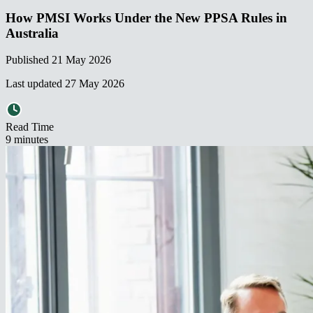
How PMSI Works Under the New PPSA Rules in
Australia​​​​‌ ‍ ​‍​‍‌‍ ‌ ​‍‌‍‍‌‌‍‌ ‌‍‍‌‌‍ ‍​‍​‍​ ‍‍​‍​‍‌ ​ ‌‍​‌‌‍ ‍‌‍‍‌‌ ‌​‌ ‍‌​‍ ‍‌‍‍‌‌‍ ​‍​‍​‍ ​​‍​‍‌‍‍​‌ ​‍‌‍‌‌‌‍‌‍​‍​‍​ ‍‍​‍​‍‌‍‍​‌ ‌​‌ ‌​‌ ​​‌ ​ ​ ‍‍​‍ ​‍ ‌‍ ‌‌‍​‌‌‍​ ‌‍‍ ‌‍​‌‌ ‍‌​‍ ‌‌‍‌ ‌‍ ‌‍ ‌‍‌​‌ ‌ ‌‍‍‌‌‍ ‍​‍ ‍‌ ​ ‌‍​‌‌‍ ‍‌‍‍‌‌ ‌​‌ ‍‌​‍ ‍‌ ​ ‌ ‌​‌ ‌‌‌‍‌​‌‍‍‌‌‍ ​‍ ‌ ​ ‌ ‌​‌ ‌‌‌‍‌​‌‍‍‌‌‍ ​‍ ‌‍‍‌‌‍ ‍‌ ‌​‌‍‌‌‌‍ ‍‌ ‌​​‍ ‌‍‌‌‌‍‌​‌‍‍‌‌ ‌​​‍ ‌‍ ‌‌‍ ‌‍‌​‌‍‌‌​ ‌‌ ​​‌ ​‍‌‍‌‌‌ ​ ‌‍‌‌‌‍ ‍‌ ‌​‌‍​‌‌ ‌​‌‍‍‌‌‍ ‌‍ ‍​ ‍ ‌‍‍‌‌‍‌​​ ‌​ ‍​​ ‌​​ ​​‌‍​ ​ ‌​​ ‍​​ ‌​​ ​‍​‍ ‌‌‍​‌​ ​ ‌‍​‍‌‍​‍​‍ ‌​ ‌​​ ​ ‌‍‌‌​ ‌ ​‍ ‌‌‍​‌‌‍‌‌‌‍‌‌​ ‌​​‍ ‌‌‍‌‍‌‍​‌​ ‌ ‌‍​‍​ ​‌​ ​ ​ ‌‍​ ​‌‌‍​ ​ ‍​‌‍​ ‌‍‌‌​ ‍ ‌ ‌​‌ ‍‌‌ ​​‌‍‌‌​ ‌‌ ​​‌‍ ‌ ​ ‌ ‌​​ ‍ ‌ ​​‌‍​‌‌ ‌​‌‍‍​​ ‌‌ ‌​‌‍‍‌‌ ‌​‌‍ ​‌‍‌‌​ ‌‍​‍‌‍​‌‌ ​ ‌‍‌‌‌‌‌‌‌ ​‍‌‍ ​​ ‌‌‍‍​‌ ‌​‌ ‌​‌ ​​‌ ​ ​‍‌‌​ ​ ‌​​‌​‍‌‌​ ​‍‌​‌‍​‍‌‌​ ​‍‌​‌‍‌‍ ‌‌‍​‌‌‍​ ‌‍‍ ‌‍​‌‌ ‍‌​‍ ‌‌‍‌ ‌‍ ‌‍ ‌‍‌​‌ ‌ ‌‍‍‌‌‍ ‍​‍ ‍‌ ​ ‌‍​‌‌‍ ‍‌‍‍‌‌ ‌​‌ ‍‌​‍ ‍‌ ​ ‌ ‌​‌ ‌‌‌‍‌​‌‍‍‌‌‍ ​‍‌‌​ ​‍‌​‌‍‌ ​ ‌ ‌​‌ ‌‌‌‍‌​‌‍‍‌‌‍ ​‍‌‍‌‍‍‌‌‍‌​​ ‌​ ‍​​ ‌​​ ​​‌‍​ ​ ‌​​ ‍​​ ‌​​ ​‍​‍ ‌‌‍​‌​ ​ ‌‍​‍‌‍​‍​‍ ‌​ ‌​​ ​ ‌‍‌‌​ ‌ ​‍ ‌‌‍​‌‌‍‌‌‌‍‌‌​ ‌​​‍ ‌‌‍‌‍‌‍​‌​ ‌ ‌‍​‍​ ​‌​ ​ ​ ‌‍​ ​‌‌‍​ ​ ‍​‌‍​ ‌‍‌‌​‍‌‍‌ ‌​‌ ‍‌‌ ​​‌‍‌‌​ ‌‌ ​​‌‍ ‌ ​ ‌ ‌​​‍‌‍‌ ​​‌‍​‌‌ ‌​‌‍‍​​ ‌‌ ‌​‌‍‍‌‌ ‌​‌‍ ​‌‍‌‌​‍‌‍‌ ​​‌‍‌‌‌ ​‍‌ ​ ‌ ​​‌‍‌‌‌‍​ ‌ ‌​‌‍‍‌‌ ‌‍‌‍‌‌​ ‌‌ ​​‌ ‌‌‌‍​‍‌‍ ​‌‍‍‌‌ ​ ‌‍‍​‌‍‌‌‌‍‌​​‍​‍‌ ‌
Published
21 May 2026
Last updated
27 May 2026
Read Time
9
minute
s