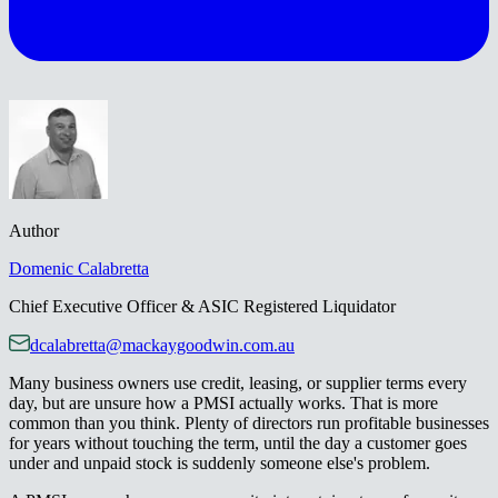
Author
Domenic​​​​‌ ‍ ​‍​‍‌‍ ‌ ​‍‌‍‍‌‌‍‌ ‌‍‍‌‌‍ ‍​‍​‍​ ‍‍​‍​‍‌ ​ ‌‍​‌‌‍ ‍‌‍‍‌‌ ‌​‌ ‍‌​‍ ‍‌‍‍‌‌‍ ​‍​‍​‍ ​​‍​‍‌‍‍​‌ ​‍‌‍‌‌‌‍‌‍​‍​‍​ ‍‍​‍​‍‌‍‍​‌ ‌​‌ ‌​‌ ​​‌ ​ ​ ‍‍​‍ ​‍ ‌‍ ‌‌‍​‌‌‍​ ‌‍‍ ‌‍​‌‌ ‍‌​‍ ‌‌‍‌ ‌‍ ‌‍ ‌‍‌​‌ ‌ ‌‍‍‌‌‍ ‍​‍ ‍‌ ​ ‌‍​‌‌‍ ‍‌‍‍‌‌ ‌​‌ ‍‌​‍ ‍‌ ​ ‌ ‌​‌ ‌‌‌‍‌​‌‍‍‌‌‍ ​‍ ‌ ​ ‌ ‌​‌ ‌‌‌‍‌​‌‍‍‌‌‍ ​‍ ‌‍‍‌‌‍ ‍‌ ‌​‌‍‌‌‌‍ ‍‌ ‌​​‍ ‌‍‌‌‌‍‌​‌‍‍‌‌ ‌​​‍ ‌‍ ‌‌‍ ‌‍‌​‌‍‌‌​ ‌‌ ​​‌ ​‍‌‍‌‌‌ ​ ‌‍‌‌‌‍ ‍‌ ‌​‌‍​‌‌ ‌​‌‍‍‌‌‍ ‌‍ ‍​ ‍ ‌‍‍‌‌‍‌​​ ‌‌‍​‌‌‍‌‌​ ​‍​ ‍​‌‍​‌‌‍​ ​ ​​​ ‌ ​‍ ‌​ ​‌​ ‌​​ ​‌​ ​‍​‍ ‌​ ‌​​ ‌​​ ​‍​ ​ ​‍ ‌​ ‍‌‌‍​‌‌‍‌‌‌‍​‌​‍ ‌​ ‌ ​ ​​​ ​ ‌‍​ ​ ​ ​ ​​​ ‌‌‌‍​ ​ ​​​ ​‌‌‍‌‍‌‍‌‌​ ‍ ‌ ‌​‌ ‍‌‌ ​​‌‍‌‌​ ‌‌ ​​‌‍‌‌‌ ​‍‌ ​ ‌‍ ‌‍ ‍​ ‍ ‌ ​​‌‍​‌‌ ‌​‌‍‍​​ ‌‌‍‌‍‌‍‍‌‌ ​‍‌ ​ ‌ ‌​‌​ ‍‌‍​‌‌‍ ‌‌‍‌‌​ ‌‍​‍‌‍​‌‌ ​ ‌‍‌‌‌‌‌‌‌ ​‍‌‍ ​​ ‌‌‍‍​‌ ‌​‌ ‌​‌ ​​‌ ​ ​‍‌‌​ ​ ‌​​‌​‍‌‌​ ​‍‌​‌‍​‍‌‌​ ​‍‌​‌‍‌‍ ‌‌‍​‌‌‍​ ‌‍‍ ‌‍​‌‌ ‍‌​‍ ‌‌‍‌ ‌‍ ‌‍ ‌‍‌​‌ ‌ ‌‍‍‌‌‍ ‍​‍ ‍‌ ​ ‌‍​‌‌‍ ‍‌‍‍‌‌ ‌​‌ ‍‌​‍ ‍‌ ​ ‌ ‌​‌ ‌‌‌‍‌​‌‍‍‌‌‍ ​‍‌‌​ ​‍‌​‌‍‌ ​ ‌ ‌​‌ ‌‌‌‍‌​‌‍‍‌‌‍ ​‍‌‍‌‍‍‌‌‍‌​​ ‌‌‍​‌‌‍‌‌​ ​‍​ ‍​‌‍​‌‌‍​ ​ ​​​ ‌ ​‍ ‌​ ​‌​ ‌​​ ​‌​ ​‍​‍ ‌​ ‌​​ ‌​​ ​‍​ ​ ​‍ ‌​ ‍‌‌‍​‌‌‍‌‌‌‍​‌​‍ ‌​ ‌ ​ ​​​ ​ ‌‍​ ​ ​ ​ ​​​ ‌‌‌‍​ ​ ​​​ ​‌‌‍‌‍‌‍‌‌​‍‌‍‌ ‌​‌ ‍‌‌ ​​‌‍‌‌​ ‌‌ ​​‌‍‌‌‌ ​‍‌ ​ ‌‍ ‌‍ ‍​‍‌‍‌ ​​‌‍​‌‌ ‌​‌‍‍​​ ‌‌‍‌‍‌‍‍‌‌ ​‍‌ ​ ‌ ‌​‌​ ‍‌‍​‌‌‍ ‌‌‍‌‌​‍‌‍‌ ​​‌‍‌‌‌ ​‍‌ ​ ‌ ​​‌‍‌‌‌‍​ ‌ ‌​‌‍‍‌‌ ‌‍‌‍‌‌​ ‌‌ ​​‌ ‌‌‌‍​‍‌‍ ​‌‍‍‌‌ ​ ‌‍‍​‌‍‌‌‌‍‌​​‍​‍‌ ‌
Calabretta​​​​‌ ‍ ​‍​‍‌‍ ‌ ​‍‌‍‍‌‌‍‌ ‌‍‍‌‌‍ ‍​‍​‍​ ‍‍​‍​‍‌ ​ ‌‍​‌‌‍ ‍‌‍‍‌‌ ‌​‌ ‍‌​‍ ‍‌‍‍‌‌‍ ​‍​‍​‍ ​​‍​‍‌‍‍​‌ ​‍‌‍‌‌‌‍‌‍​‍​‍​ ‍‍​‍​‍‌‍‍​‌ ‌​‌ ‌​‌ ​​‌ ​ ​ ‍‍​‍ ​‍ ‌‍ ‌‌‍​‌‌‍​ ‌‍‍ ‌‍​‌‌ ‍‌​‍ ‌‌‍‌ ‌‍ ‌‍ ‌‍‌​‌ ‌ ‌‍‍‌‌‍ ‍​‍ ‍‌ ​ ‌‍​‌‌‍ ‍‌‍‍‌‌ ‌​‌ ‍‌​‍ ‍‌ ​ ‌ ‌​‌ ‌‌‌‍‌​‌‍‍‌‌‍ ​‍ ‌ ​ ‌ ‌​‌ ‌‌‌‍‌​‌‍‍‌‌‍ ​‍ ‌‍‍‌‌‍ ‍‌ ‌​‌‍‌‌‌‍ ‍‌ ‌​​‍ ‌‍‌‌‌‍‌​‌‍‍‌‌ ‌​​‍ ‌‍ ‌‌‍ ‌‍‌​‌‍‌‌​ ‌‌ ​​‌ ​‍‌‍‌‌‌ ​ ‌‍‌‌‌‍ ‍‌ ‌​‌‍​‌‌ ‌​‌‍‍‌‌‍ ‌‍ ‍​ ‍ ‌‍‍‌‌‍‌​​ ‌‌‍​‌‌‍‌‌​ ​‍​ ‍​‌‍​‌‌‍​ ​ ​​​ ‌ ​‍ ‌​ ​‌​ ‌​​ ​‌​ ​‍​‍ ‌​ ‌​​ ‌​​ ​‍​ ​ ​‍ ‌​ ‍‌‌‍​‌‌‍‌‌‌‍​‌​‍ ‌​ ‌ ​ ​​​ ​ ‌‍​ ​ ​ ​ ​​​ ‌‌‌‍​ ​ ​​​ ​‌‌‍‌‍‌‍‌‌​ ‍ ‌ ‌​‌ ‍‌‌ ​​‌‍‌‌​ ‌‌ ​​‌‍‌‌‌ ​‍‌ ​ ‌‍ ‌‍ ‍​ ‍ ‌ ​​‌‍​‌‌ ‌​‌‍‍​​ ‌‌‍ ​‌‍​‌‌ ​ ‌ ‌​‌​ ‍‌‍​‌‌‍ ‌‌‍‌‌​ ‌‍​‍‌‍​‌‌ ​ ‌‍‌‌‌‌‌‌‌ ​‍‌‍ ​​ ‌‌‍‍​‌ ‌​‌ ‌​‌ ​​‌ ​ ​‍‌‌​ ​ ‌​​‌​‍‌‌​ ​‍‌​‌‍​‍‌‌​ ​‍‌​‌‍‌‍ ‌‌‍​‌‌‍​ ‌‍‍ ‌‍​‌‌ ‍‌​‍ ‌‌‍‌ ‌‍ ‌‍ ‌‍‌​‌ ‌ ‌‍‍‌‌‍ ‍​‍ ‍‌ ​ ‌‍​‌‌‍ ‍‌‍‍‌‌ ‌​‌ ‍‌​‍ ‍‌ ​ ‌ ‌​‌ ‌‌‌‍‌​‌‍‍‌‌‍ ​‍‌‌​ ​‍‌​‌‍‌ ​ ‌ ‌​‌ ‌‌‌‍‌​‌‍‍‌‌‍ ​‍‌‍‌‍‍‌‌‍‌​​ ‌‌‍​‌‌‍‌‌​ ​‍​ ‍​‌‍​‌‌‍​ ​ ​​​ ‌ ​‍ ‌​ ​‌​ ‌​​ ​‌​ ​‍​‍ ‌​ ‌​​ ‌​​ ​‍​ ​ ​‍ ‌​ ‍‌‌‍​‌‌‍‌‌‌‍​‌​‍ ‌​ ‌ ​ ​​​ ​ ‌‍​ ​ ​ ​ ​​​ ‌‌‌‍​ ​ ​​​ ​‌‌‍‌‍‌‍‌‌​‍‌‍‌ ‌​‌ ‍‌‌ ​​‌‍‌‌​ ‌‌ ​​‌‍‌‌‌ ​‍‌ ​ ‌‍ ‌‍ ‍​‍‌‍‌ ​​‌‍​‌‌ ‌​‌‍‍​​ ‌‌‍ ​‌‍​‌‌ ​ ‌ ‌​‌​ ‍‌‍​‌‌‍ ‌‌‍‌‌​‍‌‍‌ ​​‌‍‌‌‌ ​‍‌ ​ ‌ ​​‌‍‌‌‌‍​ ‌ ‌​‌‍‍‌‌ ‌‍‌‍‌‌​ ‌‌ ​​‌ ‌‌‌‍​‍‌‍ ​‌‍‍‌‌ ​ ‌‍‍​‌‍‌‌‌‍‌​​‍​‍‌ ‌
Chief Executive Officer & ASIC Registered Liquidator​​​​‌ ‍ ​‍​‍‌‍ ‌ ​‍‌‍‍‌‌‍‌ ‌‍‍‌‌‍ ‍​‍​‍​ ‍‍​‍​‍‌ ​ ‌‍​‌‌‍ ‍‌‍‍‌‌ ‌​‌ ‍‌​‍ ‍‌‍‍‌‌‍ ​‍​‍​‍ ​​‍​‍‌‍‍​‌ ​‍‌‍‌‌‌‍‌‍​‍​‍​ ‍‍​‍​‍‌‍‍​‌ ‌​‌ ‌​‌ ​​‌ ​ ​ ‍‍​‍ ​‍ ‌‍ ‌‌‍​‌‌‍​ ‌‍‍ ‌‍​‌‌ ‍‌​‍ ‌‌‍‌ ‌‍ ‌‍ ‌‍‌​‌ ‌ ‌‍‍‌‌‍ ‍​‍ ‍‌ ​ ‌‍​‌‌‍ ‍‌‍‍‌‌ ‌​‌ ‍‌​‍ ‍‌ ​ ‌ ‌​‌ ‌‌‌‍‌​‌‍‍‌‌‍ ​‍ ‌ ​ ‌ ‌​‌ ‌‌‌‍‌​‌‍‍‌‌‍ ​‍ ‌‍‍‌‌‍ ‍‌ ‌​‌‍‌‌‌‍ ‍‌ ‌​​‍ ‌‍‌‌‌‍‌​‌‍‍‌‌ ‌​​‍ ‌‍ ‌‌‍ ‌‍‌​‌‍‌‌​ ‌‌ ​​‌ ​‍‌‍‌‌‌ ​ ‌‍‌‌‌‍ ‍‌ ‌​‌‍​‌‌ ‌​‌‍‍‌‌‍ ‌‍ ‍​ ‍ ‌‍‍‌‌‍‌​​ ‌‌‍​‌‌‍‌‌​ ​‍​ ‍​‌‍​‌‌‍​ ​ ​​​ ‌ ​‍ ‌​ ​‌​ ‌​​ ​‌​ ​‍​‍ ‌​ ‌​​ ‌​​ ​‍​ ​ ​‍ ‌​ ‍‌‌‍​‌‌‍‌‌‌‍​‌​‍ ‌​ ‌ ​ ​​​ ​ ‌‍​ ​ ​ ​ ​​​ ‌‌‌‍​ ​ ​​​ ​‌‌‍‌‍‌‍‌‌​ ‍ ‌ ‌​‌ ‍‌‌ ​​‌‍‌‌​ ‌‌ ​​‌‍‌‌‌ ​‍‌ ​ ‌‍ ‌‍ ‍​ ‍ ‌ ​​‌‍​‌‌ ‌​‌‍‍​​ ‌‌ ​‍‌‍ ‌‍ ​‌‍‌‌​ ‌‍​‍‌‍​‌‌ ​ ‌‍‌‌‌‌‌‌‌ ​‍‌‍ ​​ ‌‌‍‍​‌ ‌​‌ ‌​‌ ​​‌ ​ ​‍‌‌​ ​ ‌​​‌​‍‌‌​ ​‍‌​‌‍​‍‌‌​ ​‍‌​‌‍‌‍ ‌‌‍​‌‌‍​ ‌‍‍ ‌‍​‌‌ ‍‌​‍ ‌‌‍‌ ‌‍ ‌‍ ‌‍‌​‌ ‌ ‌‍‍‌‌‍ ‍​‍ ‍‌ ​ ‌‍​‌‌‍ ‍‌‍‍‌‌ ‌​‌ ‍‌​‍ ‍‌ ​ ‌ ‌​‌ ‌‌‌‍‌​‌‍‍‌‌‍ ​‍‌‌​ ​‍‌​‌‍‌ ​ ‌ ‌​‌ ‌‌‌‍‌​‌‍‍‌‌‍ ​‍‌‍‌‍‍‌‌‍‌​​ ‌‌‍​‌‌‍‌‌​ ​‍​ ‍​‌‍​‌‌‍​ ​ ​​​ ‌ ​‍ ‌​ ​‌​ ‌​​ ​‌​ ​‍​‍ ‌​ ‌​​ ‌​​ ​‍​ ​ ​‍ ‌​ ‍‌‌‍​‌‌‍‌‌‌‍​‌​‍ ‌​ ‌ ​ ​​​ ​ ‌‍​ ​ ​ ​ ​​​ ‌‌‌‍​ ​ ​​​ ​‌‌‍‌‍‌‍‌‌​‍‌‍‌ ‌​‌ ‍‌‌ ​​‌‍‌‌​ ‌‌ ​​‌‍‌‌‌ ​‍‌ ​ ‌‍ ‌‍ ‍​‍‌‍‌ ​​‌‍​‌‌ ‌​‌‍‍​​ ‌‌ ​‍‌‍ ‌‍ ​‌‍‌‌​‍‌‍‌ ​​‌‍‌‌‌ ​‍‌ ​ ‌ ​​‌‍‌‌‌‍​ ‌ ‌​‌‍‍‌‌ ‌‍‌‍‌‌​ ‌‌ ​​‌ ‌‌‌‍​‍‌‍ ​‌‍‍‌‌ ​ ‌‍‍​‌‍‌‌‌‍‌​​‍​‍‌ ‌
dcalabretta@mackaygoodwin.com.au
Many business owners use credit, leasing, or supplier terms every
day, but are unsure how a PMSI actually works. That is more
common than you think. Plenty of directors run profitable businesses
for years without touching the term, until the day a customer goes
under and unpaid stock is suddenly someone else's problem.​​​​‌ ‍ ​‍​‍‌‍ ‌ ​‍‌‍‍‌‌‍‌ ‌‍‍‌‌‍ ‍​‍​‍​ ‍‍​‍​‍‌ ​ ‌‍​‌‌‍ ‍‌‍‍‌‌ ‌​‌ ‍‌​‍ ‍‌‍‍‌‌‍ ​‍​‍​‍ ​​‍​‍‌‍‍​‌ ​‍‌‍‌‌‌‍‌‍​‍​‍​ ‍‍​‍​‍‌‍‍​‌ ‌​‌ ‌​‌ ​​‌ ​ ​ ‍‍​‍ ​‍ ‌‍ ‌‌‍​‌‌‍​ ‌‍‍ ‌‍​‌‌ ‍‌​‍ ‌‌‍‌ ‌‍ ‌‍ ‌‍‌​‌ ‌ ‌‍‍‌‌‍ ‍​‍ ‍‌ ​ ‌‍​‌‌‍ ‍‌‍‍‌‌ ‌​‌ ‍‌​‍ ‍‌ ​ ‌ ‌​‌ ‌‌‌‍‌​‌‍‍‌‌‍ ​‍ ‌ ​ ‌ ‌​‌ ‌‌‌‍‌​‌‍‍‌‌‍ ​‍ ‌‍‍‌‌‍ ‍‌ ‌​‌‍‌‌‌‍ ‍‌ ‌​​‍ ‌‍‌‌‌‍‌​‌‍‍‌‌ ‌​​‍ ‌‍ ‌‌‍ ‌‍‌​‌‍‌‌​ ‌‌ ​​‌ ​‍‌‍‌‌‌ ​ ‌‍‌‌‌‍ ‍‌ ‌​‌‍​‌‌ ‌​‌‍‍‌‌‍ ‌‍ ‍​ ‍ ‌‍‍‌‌‍‌​​ ‌​ ‍​​ ‌​​ ​​‌‍​ ​ ‌​​ ‍​​ ‌​​ ​‍​‍ ‌‌‍​‌​ ​ ‌‍​‍‌‍​‍​‍ ‌​ ‌​​ ​ ‌‍‌‌​ ‌ ​‍ ‌‌‍​‌‌‍‌‌‌‍‌‌​ ‌​​‍ ‌‌‍‌‍‌‍​‌​ ‌ ‌‍​‍​ ​‌​ ​ ​ ‌‍​ ​‌‌‍​ ​ ‍​‌‍​ ‌‍‌‌​ ‍ ‌ ‌​‌ ‍‌‌ ​​‌‍‌‌​ ‌‌ ​​‌‍ ‌ ​ ‌ ‌​​ ‍ ‌ ​​‌‍​‌‌ ‌​‌‍‍​​ ‌‌‍​ ‌‍ ‌‍ ‍‌ ‌​‌‍‌‌‌‍ ‍‌ ‌​​‍‌‌​ ‌‌‌​​‍‌‌ ‌‍‍ ‌‍‌‌‌ ‍‌​‍‌‌​ ​ ‌​‌​​‍‌‌​ ​ ‌​‌​​‍‌‌​ ​‍​ ​‍​ ‌‌​ ​ ​ ​​​ ​‌‌‍​‌​ ​‌‌‍​‍‌‍​‍​ ​ ​ ‍​‌‍‌​​ ​ ​‍‌‌​ ​‍​ ​‍​‍‌‌​ ‌‌‌​‌​​‍ ‍‌‍​ ‌‍‍​‌‍‍‌‌‍ ​‌‍‌​‌ ​‍‌‍‌‌‌‍ ‍​‍‌‌​ ‌‌‌​​‍‌‌ ‌‍‍ ‌‍‌‌‌ ‍‌​‍‌‌​ ​ ‌​‌​​‍‌‌​ ​ ‌​‌​​‍‌‌​ ​‍​ ​‍​ ​‍​ ‌‌​ ​‌‌‍​‌‌‍​‌​ ‍​‌‍​ ‌‍‌‌‌‍​‍‌‍​ ​ ‌‍​ ​‌​‍‌‌​ ​‍​ ​‍​‍‌‌​ ‌‌‌​‌​​‍ ‍‌ ‌​‌‍‌‌‌ ‍​‌ ‌​​ ‌‍​‍‌‍​‌‌ ​ ‌‍‌‌‌‌‌‌‌ ​‍‌‍ ​​ ‌‌‍‍​‌ ‌​‌ ‌​‌ ​​‌ ​ ​‍‌‌​ ​ ‌​​‌​‍‌‌​ ​‍‌​‌‍​‍‌‌​ ​‍‌​‌‍‌‍ ‌‌‍​‌‌‍​ ‌‍‍ ‌‍​‌‌ ‍‌​‍ ‌‌‍‌ ‌‍ ‌‍ ‌‍‌​‌ ‌ ‌‍‍‌‌‍ ‍​‍ ‍‌ ​ ‌‍​‌‌‍ ‍‌‍‍‌‌ ‌​‌ ‍‌​‍ ‍‌ ​ ‌ ‌​‌ ‌‌‌‍‌​‌‍‍‌‌‍ ​‍‌‌​ ​‍‌​‌‍‌ ​ ‌ ‌​‌ ‌‌‌‍‌​‌‍‍‌‌‍ ​‍‌‍‌‍‍‌‌‍‌​​ ‌​ ‍​​ ‌​​ ​​‌‍​ ​ ‌​​ ‍​​ ‌​​ ​‍​‍ ‌‌‍​‌​ ​ ‌‍​‍‌‍​‍​‍ ‌​ ‌​​ ​ ‌‍‌‌​ ‌ ​‍ ‌‌‍​‌‌‍‌‌‌‍‌‌​ ‌​​‍ ‌‌‍‌‍‌‍​‌​ ‌ ‌‍​‍​ ​‌​ ​ ​ ‌‍​ ​‌‌‍​ ​ ‍​‌‍​ ‌‍‌‌​‍‌‍‌ ‌​‌ ‍‌‌ ​​‌‍‌‌​ ‌‌ ​​‌‍ ‌ ​ ‌ ‌​​‍‌‍‌ ​​‌‍​‌‌ ‌​‌‍‍​​ ‌‌‍​ ‌‍ ‌‍ ‍‌ ‌​‌‍‌‌‌‍ ‍‌ ‌​​‍‌‌​ ‌‌‌​​‍‌‌ ‌‍‍ ‌‍‌‌‌ ‍‌​‍‌‌​ ​ ‌​‌​​‍‌‌​ ​ ‌​‌​​‍‌‌​ ​‍​ ​‍​ ‌‌​ ​ ​ ​​​ ​‌‌‍​‌​ ​‌‌‍​‍‌‍​‍​ ​ ​ ‍​‌‍‌​​ ​ ​‍‌‌​ ​‍​ ​‍​‍‌‌​ ‌‌‌​‌​​‍ ‍‌‍​ ‌‍‍​‌‍‍‌‌‍ ​‌‍‌​‌ ​‍‌‍‌‌‌‍ ‍​‍‌‌​ ‌‌‌​​‍‌‌ ‌‍‍ ‌‍‌‌‌ ‍‌​‍‌‌​ ​ ‌​‌​​‍‌‌​ ​ ‌​‌​​‍‌‌​ ​‍​ ​‍​ ​‍​ ‌‌​ ​‌‌‍​‌‌‍​‌​ ‍​‌‍​ ‌‍‌‌‌‍​‍‌‍​ ​ ‌‍​ ​‌​‍‌‌​ ​‍​ ​‍​‍‌‌​ ‌‌‌​‌​​‍ ‍‌ ‌​‌‍‌‌‌ ‍​‌ ‌​​‍‌‍‌ ​​‌‍‌‌‌ ​‍‌ ​ ‌ ​​‌‍‌‌‌‍​ ‌ ‌​‌‍‍‌‌ ‌‍‌‍‌‌​ ‌‌ ​​‌ ‌‌‌‍​‍‌‍ ​‌‍‍‌‌ ​ ‌‍‍​‌‍‌‌‌‍‌​​‍​‍‌ ‌