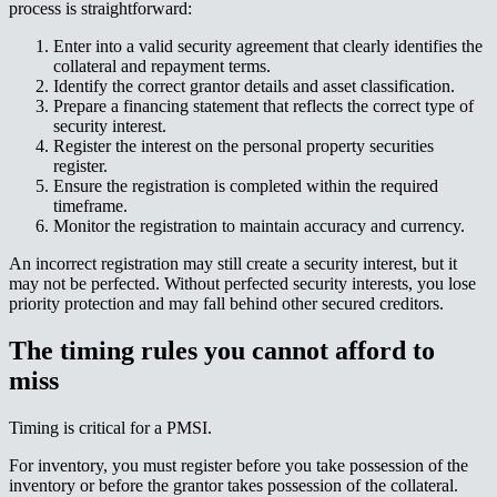
process is straightforward:​​​​‌ ‍ ​‍​‍‌‍ ‌ ​‍‌‍‍‌‌‍‌ ‌‍‍‌‌‍ ‍​‍​‍​ ‍‍​‍​‍‌ ​ ‌‍​‌‌‍ ‍‌‍‍‌‌ ‌​‌ ‍‌​‍ ‍‌‍‍‌‌‍ ​‍​‍​‍ ​​‍​‍‌‍‍​‌ ​‍‌‍‌‌‌‍‌‍​‍​‍​ ‍‍​‍​‍‌‍‍​‌ ‌​‌ ‌​‌ ​​‌ ​ ​ ‍‍​‍ ​‍ ‌‍ ‌‌‍​‌‌‍​ ‌‍‍ ‌‍​‌‌ ‍‌​‍ ‌‌‍‌ ‌‍ ‌‍ ‌‍‌​‌ ‌ ‌‍‍‌‌‍ ‍​‍ ‍‌ ​ ‌‍​‌‌‍ ‍‌‍‍‌‌ ‌​‌ ‍‌​‍ ‍‌ ​ ‌ ‌​‌ ‌‌‌‍‌​‌‍‍‌‌‍ ​‍ ‌ ​ ‌ ‌​‌ ‌‌‌‍‌​‌‍‍‌‌‍ ​‍ ‌‍‍‌‌‍ ‍‌ ‌​‌‍‌‌‌‍ ‍‌ ‌​​‍ ‌‍‌‌‌‍‌​‌‍‍‌‌ ‌​​‍ ‌‍ ‌‌‍ ‌‍‌​‌‍‌‌​ ‌‌ ​​‌ ​‍‌‍‌‌‌ ​ ‌‍‌‌‌‍ ‍‌ ‌​‌‍​‌‌ ‌​‌‍‍‌‌‍ ‌‍ ‍​ ‍ ‌‍‍‌‌‍‌​​ ‌​ ‍​​ ‌​​ ​​‌‍​ ​ ‌​​ ‍​​ ‌​​ ​‍​‍ ‌‌‍​‌​ ​ ‌‍​‍‌‍​‍​‍ ‌​ ‌​​ ​ ‌‍‌‌​ ‌ ​‍ ‌‌‍​‌‌‍‌‌‌‍‌‌​ ‌​​‍ ‌‌‍‌‍‌‍​‌​ ‌ ‌‍​‍​ ​‌​ ​ ​ ‌‍​ ​‌‌‍​ ​ ‍​‌‍​ ‌‍‌‌​ ‍ ‌ ‌​‌ ‍‌‌ ​​‌‍‌‌​ ‌‌ ​​‌‍ ‌ ​ ‌ ‌​​ ‍ ‌ ​​‌‍​‌‌ ‌​‌‍‍​​ ‌‌‍​ ‌‍ ‌‍ ‍‌ ‌​‌‍‌‌‌‍ ‍‌ ‌​​‍‌‌​ ‌‌‌​​‍‌‌ ‌‍‍ ‌‍‌‌‌ ‍‌​‍‌‌​ ​ ‌​‌​​‍‌‌​ ​ ‌​‌​​‍‌‌​ ​‍​ ​‍‌‍​ ‌‍​ ‌‍​‍​ ‌ ​ ‍‌‌‍​ ​ ‍‌​ ‌ ​ ​​​ ‍​‌‍‌‌​ ​‍​‍‌‌​ ​‍​ ​‍​‍‌‌​ ‌‌‌​‌​​‍ ‍‌‍​ ‌‍‍​‌‍‍‌‌‍ ​‌‍‌​‌ ​‍‌‍‌‌‌‍ ‍​‍‌‌​ ‌‌‌​​‍‌‌ ‌‍‍ ‌‍‌‌‌ ‍‌​‍‌‌​ ​ ‌​‌​​‍‌‌​ ​ ‌​‌​​‍‌‌​ ​‍​ ​‍​ ‍‌​ ‌‍​ ​‍​ ‌​‌‍‌‍‌‍​‍​ ‍​‌‍​ ‌‍‌​​ ‍‌​ ‍​​ ‍‌​‍‌‌​ ​‍​ ​‍​‍‌‌​ ‌‌‌​‌​​‍ ‍‌ ‌​‌‍‌‌‌ ‍​‌ ‌​​ ‌‍​‍‌‍​‌‌ ​ ‌‍‌‌‌‌‌‌‌ ​‍‌‍ ​​ ‌‌‍‍​‌ ‌​‌ ‌​‌ ​​‌ ​ ​‍‌‌​ ​ ‌​​‌​‍‌‌​ ​‍‌​‌‍​‍‌‌​ ​‍‌​‌‍‌‍ ‌‌‍​‌‌‍​ ‌‍‍ ‌‍​‌‌ ‍‌​‍ ‌‌‍‌ ‌‍ ‌‍ ‌‍‌​‌ ‌ ‌‍‍‌‌‍ ‍​‍ ‍‌ ​ ‌‍​‌‌‍ ‍‌‍‍‌‌ ‌​‌ ‍‌​‍ ‍‌ ​ ‌ ‌​‌ ‌‌‌‍‌​‌‍‍‌‌‍ ​‍‌‌​ ​‍‌​‌‍‌ ​ ‌ ‌​‌ ‌‌‌‍‌​‌‍‍‌‌‍ ​‍‌‍‌‍‍‌‌‍‌​​ ‌​ ‍​​ ‌​​ ​​‌‍​ ​ ‌​​ ‍​​ ‌​​ ​‍​‍ ‌‌‍​‌​ ​ ‌‍​‍‌‍​‍​‍ ‌​ ‌​​ ​ ‌‍‌‌​ ‌ ​‍ ‌‌‍​‌‌‍‌‌‌‍‌‌​ ‌​​‍ ‌‌‍‌‍‌‍​‌​ ‌ ‌‍​‍​ ​‌​ ​ ​ ‌‍​ ​‌‌‍​ ​ ‍​‌‍​ ‌‍‌‌​‍‌‍‌ ‌​‌ ‍‌‌ ​​‌‍‌‌​ ‌‌ ​​‌‍ ‌ ​ ‌ ‌​​‍‌‍‌ ​​‌‍​‌‌ ‌​‌‍‍​​ ‌‌‍​ ‌‍ ‌‍ ‍‌ ‌​‌‍‌‌‌‍ ‍‌ ‌​​‍‌‌​ ‌‌‌​​‍‌‌ ‌‍‍ ‌‍‌‌‌ ‍‌​‍‌‌​ ​ ‌​‌​​‍‌‌​ ​ ‌​‌​​‍‌‌​ ​‍​ ​‍‌‍​ ‌‍​ ‌‍​‍​ ‌ ​ ‍‌‌‍​ ​ ‍‌​ ‌ ​ ​​​ ‍​‌‍‌‌​ ​‍​‍‌‌​ ​‍​ ​‍​‍‌‌​ ‌‌‌​‌​​‍ ‍‌‍​ ‌‍‍​‌‍‍‌‌‍ ​‌‍‌​‌ ​‍‌‍‌‌‌‍ ‍​‍‌‌​ ‌‌‌​​‍‌‌ ‌‍‍ ‌‍‌‌‌ ‍‌​‍‌‌​ ​ ‌​‌​​‍‌‌​ ​ ‌​‌​​‍‌‌​ ​‍​ ​‍​ ‍‌​ ‌‍​ ​‍​ ‌​‌‍‌‍‌‍​‍​ ‍​‌‍​ ‌‍‌​​ ‍‌​ ‍​​ ‍‌​‍‌‌​ ​‍​ ​‍​‍‌‌​ ‌‌‌​‌​​‍ ‍‌ ‌​‌‍‌‌‌ ‍​‌ ‌​​‍‌‍‌ ​​‌‍‌‌‌ ​‍‌ ​ ‌ ​​‌‍‌‌‌‍​ ‌ ‌​‌‍‍‌‌ ‌‍‌‍‌‌​ ‌‌ ​​‌ ‌‌‌‍​‍‌‍ ​‌‍‍‌‌ ​ ‌‍‍​‌‍‌‌‌‍‌​​‍​‍‌ ‌
Enter into a valid security agreement that clearly identifies the
collateral and repayment terms.​​​​‌ ‍ ​‍​‍‌‍ ‌ ​‍‌‍‍‌‌‍‌ ‌‍‍‌‌‍ ‍​‍​‍​ ‍‍​‍​‍‌ ​ ‌‍​‌‌‍ ‍‌‍‍‌‌ ‌​‌ ‍‌​‍ ‍‌‍‍‌‌‍ ​‍​‍​‍ ​​‍​‍‌‍‍​‌ ​‍‌‍‌‌‌‍‌‍​‍​‍​ ‍‍​‍​‍‌‍‍​‌ ‌​‌ ‌​‌ ​​‌ ​ ​ ‍‍​‍ ​‍ ‌‍ ‌‌‍​‌‌‍​ ‌‍‍ ‌‍​‌‌ ‍‌​‍ ‌‌‍‌ ‌‍ ‌‍ ‌‍‌​‌ ‌ ‌‍‍‌‌‍ ‍​‍ ‍‌ ​ ‌‍​‌‌‍ ‍‌‍‍‌‌ ‌​‌ ‍‌​‍ ‍‌ ​ ‌ ‌​‌ ‌‌‌‍‌​‌‍‍‌‌‍ ​‍ ‌ ​ ‌ ‌​‌ ‌‌‌‍‌​‌‍‍‌‌‍ ​‍ ‌‍‍‌‌‍ ‍‌ ‌​‌‍‌‌‌‍ ‍‌ ‌​​‍ ‌‍‌‌‌‍‌​‌‍‍‌‌ ‌​​‍ ‌‍ ‌‌‍ ‌‍‌​‌‍‌‌​ ‌‌ ​​‌ ​‍‌‍‌‌‌ ​ ‌‍‌‌‌‍ ‍‌ ‌​‌‍​‌‌ ‌​‌‍‍‌‌‍ ‌‍ ‍​ ‍ ‌‍‍‌‌‍‌​​ ‌​ ‍​​ ‌​​ ​​‌‍​ ​ ‌​​ ‍​​ ‌​​ ​‍​‍ ‌‌‍​‌​ ​ ‌‍​‍‌‍​‍​‍ ‌​ ‌​​ ​ ‌‍‌‌​ ‌ ​‍ ‌‌‍​‌‌‍‌‌‌‍‌‌​ ‌​​‍ ‌‌‍‌‍‌‍​‌​ ‌ ‌‍​‍​ ​‌​ ​ ​ ‌‍​ ​‌‌‍​ ​ ‍​‌‍​ ‌‍‌‌​ ‍ ‌ ‌​‌ ‍‌‌ ​​‌‍‌‌​ ‌‌ ​​‌‍ ‌ ​ ‌ ‌​​ ‍ ‌ ​​‌‍​‌‌ ‌​‌‍‍​​ ‌‌‍​ ‌‍ ‌‍ ‍‌ ‌​‌‍‌‌‌‍ ‍‌ ‌​​‍‌‌​ ‌‌‌​​‍‌‌ ‌‍‍ ‌‍‌‌‌ ‍‌​‍‌‌​ ​ ‌​‌​​‍‌‌​ ​ ‌​‌​​‍‌‌​ ​‍​ ​‍​ ​​​ ‍‌‌‍​‌​ ‌ ​ ​​‌‍​‍​ ​‍​ ‌ ‌‍​ ‌‍​‍‌‍‌‌​ ‍‌​‍‌‌​ ​‍​ ​‍​‍‌‌​ ‌‌‌​‌​​‍ ‍‌‍​ ‌‍‍​‌‍‍‌‌‍ ​‌‍‌​‌ ​‍‌‍‌‌‌‍ ‍​‍‌‌​ ‌‌‌​​‍‌‌ ‌‍‍ ‌‍‌‌‌ ‍‌​‍‌‌​ ​ ‌​‌​​‍‌‌​ ​ ‌​‌​​‍‌‌​ ​‍​ ​‍‌‍​‍​ ‍​​ ​​​ ‌ ‌‍​ ‌‍‌​​ ‍‌​ ​​‌‍​‌​ ‌​‌‍​‍​ ‌​​‍‌‌​ ​‍​ ​‍​‍‌‌​ ‌‌‌​‌​​‍ ‍‌ ‌​‌‍‌‌‌ ‍​‌ ‌​​ ‌‍​‍‌‍​‌‌ ​ ‌‍‌‌‌‌‌‌‌ ​‍‌‍ ​​ ‌‌‍‍​‌ ‌​‌ ‌​‌ ​​‌ ​ ​‍‌‌​ ​ ‌​​‌​‍‌‌​ ​‍‌​‌‍​‍‌‌​ ​‍‌​‌‍‌‍ ‌‌‍​‌‌‍​ ‌‍‍ ‌‍​‌‌ ‍‌​‍ ‌‌‍‌ ‌‍ ‌‍ ‌‍‌​‌ ‌ ‌‍‍‌‌‍ ‍​‍ ‍‌ ​ ‌‍​‌‌‍ ‍‌‍‍‌‌ ‌​‌ ‍‌​‍ ‍‌ ​ ‌ ‌​‌ ‌‌‌‍‌​‌‍‍‌‌‍ ​‍‌‌​ ​‍‌​‌‍‌ ​ ‌ ‌​‌ ‌‌‌‍‌​‌‍‍‌‌‍ ​‍‌‍‌‍‍‌‌‍‌​​ ‌​ ‍​​ ‌​​ ​​‌‍​ ​ ‌​​ ‍​​ ‌​​ ​‍​‍ ‌‌‍​‌​ ​ ‌‍​‍‌‍​‍​‍ ‌​ ‌​​ ​ ‌‍‌‌​ ‌ ​‍ ‌‌‍​‌‌‍‌‌‌‍‌‌​ ‌​​‍ ‌‌‍‌‍‌‍​‌​ ‌ ‌‍​‍​ ​‌​ ​ ​ ‌‍​ ​‌‌‍​ ​ ‍​‌‍​ ‌‍‌‌​‍‌‍‌ ‌​‌ ‍‌‌ ​​‌‍‌‌​ ‌‌ ​​‌‍ ‌ ​ ‌ ‌​​‍‌‍‌ ​​‌‍​‌‌ ‌​‌‍‍​​ ‌‌‍​ ‌‍ ‌‍ ‍‌ ‌​‌‍‌‌‌‍ ‍‌ ‌​​‍‌‌​ ‌‌‌​​‍‌‌ ‌‍‍ ‌‍‌‌‌ ‍‌​‍‌‌​ ​ ‌​‌​​‍‌‌​ ​ ‌​‌​​‍‌‌​ ​‍​ ​‍​ ​​​ ‍‌‌‍​‌​ ‌ ​ ​​‌‍​‍​ ​‍​ ‌ ‌‍​ ‌‍​‍‌‍‌‌​ ‍‌​‍‌‌​ ​‍​ ​‍​‍‌‌​ ‌‌‌​‌​​‍ ‍‌‍​ ‌‍‍​‌‍‍‌‌‍ ​‌‍‌​‌ ​‍‌‍‌‌‌‍ ‍​‍‌‌​ ‌‌‌​​‍‌‌ ‌‍‍ ‌‍‌‌‌ ‍‌​‍‌‌​ ​ ‌​‌​​‍‌‌​ ​ ‌​‌​​‍‌‌​ ​‍​ ​‍‌‍​‍​ ‍​​ ​​​ ‌ ‌‍​ ‌‍‌​​ ‍‌​ ​​‌‍​‌​ ‌​‌‍​‍​ ‌​​‍‌‌​ ​‍​ ​‍​‍‌‌​ ‌‌‌​‌​​‍ ‍‌ ‌​‌‍‌‌‌ ‍​‌ ‌​​‍‌‍‌ ​​‌‍‌‌‌ ​‍‌ ​ ‌ ​​‌‍‌‌‌‍​ ‌ ‌​‌‍‍‌‌ ‌‍‌‍‌‌​ ‌‌ ​​‌ ‌‌‌‍​‍‌‍ ​‌‍‍‌‌ ​ ‌‍‍​‌‍‌‌‌‍‌​​‍​‍‌ ‌
Identify the correct grantor details and asset classification.​​​​‌ ‍ ​‍​‍‌‍ ‌ ​‍‌‍‍‌‌‍‌ ‌‍‍‌‌‍ ‍​‍​‍​ ‍‍​‍​‍‌ ​ ‌‍​‌‌‍ ‍‌‍‍‌‌ ‌​‌ ‍‌​‍ ‍‌‍‍‌‌‍ ​‍​‍​‍ ​​‍​‍‌‍‍​‌ ​‍‌‍‌‌‌‍‌‍​‍​‍​ ‍‍​‍​‍‌‍‍​‌ ‌​‌ ‌​‌ ​​‌ ​ ​ ‍‍​‍ ​‍ ‌‍ ‌‌‍​‌‌‍​ ‌‍‍ ‌‍​‌‌ ‍‌​‍ ‌‌‍‌ ‌‍ ‌‍ ‌‍‌​‌ ‌ ‌‍‍‌‌‍ ‍​‍ ‍‌ ​ ‌‍​‌‌‍ ‍‌‍‍‌‌ ‌​‌ ‍‌​‍ ‍‌ ​ ‌ ‌​‌ ‌‌‌‍‌​‌‍‍‌‌‍ ​‍ ‌ ​ ‌ ‌​‌ ‌‌‌‍‌​‌‍‍‌‌‍ ​‍ ‌‍‍‌‌‍ ‍‌ ‌​‌‍‌‌‌‍ ‍‌ ‌​​‍ ‌‍‌‌‌‍‌​‌‍‍‌‌ ‌​​‍ ‌‍ ‌‌‍ ‌‍‌​‌‍‌‌​ ‌‌ ​​‌ ​‍‌‍‌‌‌ ​ ‌‍‌‌‌‍ ‍‌ ‌​‌‍​‌‌ ‌​‌‍‍‌‌‍ ‌‍ ‍​ ‍ ‌‍‍‌‌‍‌​​ ‌​ ‍​​ ‌​​ ​​‌‍​ ​ ‌​​ ‍​​ ‌​​ ​‍​‍ ‌‌‍​‌​ ​ ‌‍​‍‌‍​‍​‍ ‌​ ‌​​ ​ ‌‍‌‌​ ‌ ​‍ ‌‌‍​‌‌‍‌‌‌‍‌‌​ ‌​​‍ ‌‌‍‌‍‌‍​‌​ ‌ ‌‍​‍​ ​‌​ ​ ​ ‌‍​ ​‌‌‍​ ​ ‍​‌‍​ ‌‍‌‌​ ‍ ‌ ‌​‌ ‍‌‌ ​​‌‍‌‌​ ‌‌ ​​‌‍ ‌ ​ ‌ ‌​​ ‍ ‌ ​​‌‍​‌‌ ‌​‌‍‍​​ ‌‌‍​ ‌‍ ‌‍ ‍‌ ‌​‌‍‌‌‌‍ ‍‌ ‌​​‍‌‌​ ‌‌‌​​‍‌‌ ‌‍‍ ‌‍‌‌‌ ‍‌​‍‌‌​ ​ ‌​‌​​‍‌‌​ ​ ‌​‌​​‍‌‌​ ​‍​ ​‍‌‍​‌‌‍​‌​ ‌​​ ​‌​ ‌‍​ ‌​‌‍​‍‌‍‌​‌‍‌‍​ ‍‌​ ‍‌​ ​​​‍‌‌​ ​‍​ ​‍​‍‌‌​ ‌‌‌​‌​​‍ ‍‌‍​ ‌‍‍​‌‍‍‌‌‍ ​‌‍‌​‌ ​‍‌‍‌‌‌‍ ‍​‍‌‌​ ‌‌‌​​‍‌‌ ‌‍‍ ‌‍‌‌‌ ‍‌​‍‌‌​ ​ ‌​‌​​‍‌‌​ ​ ‌​‌​​‍‌‌​ ​‍​ ​‍​ ​‍​ ​‌​ ​​‌‍​ ​ ​‍​ ​‍​ ‌​​ ​​‌‍‌‌‌‍‌​​ ‌‍‌‍​‍​‍‌‌​ ​‍​ ​‍​‍‌‌​ ‌‌‌​‌​​‍ ‍‌ ‌​‌‍‌‌‌ ‍​‌ ‌​​ ‌‍​‍‌‍​‌‌ ​ ‌‍‌‌‌‌‌‌‌ ​‍‌‍ ​​ ‌‌‍‍​‌ ‌​‌ ‌​‌ ​​‌ ​ ​‍‌‌​ ​ ‌​​‌​‍‌‌​ ​‍‌​‌‍​‍‌‌​ ​‍‌​‌‍‌‍ ‌‌‍​‌‌‍​ ‌‍‍ ‌‍​‌‌ ‍‌​‍ ‌‌‍‌ ‌‍ ‌‍ ‌‍‌​‌ ‌ ‌‍‍‌‌‍ ‍​‍ ‍‌ ​ ‌‍​‌‌‍ ‍‌‍‍‌‌ ‌​‌ ‍‌​‍ ‍‌ ​ ‌ ‌​‌ ‌‌‌‍‌​‌‍‍‌‌‍ ​‍‌‌​ ​‍‌​‌‍‌ ​ ‌ ‌​‌ ‌‌‌‍‌​‌‍‍‌‌‍ ​‍‌‍‌‍‍‌‌‍‌​​ ‌​ ‍​​ ‌​​ ​​‌‍​ ​ ‌​​ ‍​​ ‌​​ ​‍​‍ ‌‌‍​‌​ ​ ‌‍​‍‌‍​‍​‍ ‌​ ‌​​ ​ ‌‍‌‌​ ‌ ​‍ ‌‌‍​‌‌‍‌‌‌‍‌‌​ ‌​​‍ ‌‌‍‌‍‌‍​‌​ ‌ ‌‍​‍​ ​‌​ ​ ​ ‌‍​ ​‌‌‍​ ​ ‍​‌‍​ ‌‍‌‌​‍‌‍‌ ‌​‌ ‍‌‌ ​​‌‍‌‌​ ‌‌ ​​‌‍ ‌ ​ ‌ ‌​​‍‌‍‌ ​​‌‍​‌‌ ‌​‌‍‍​​ ‌‌‍​ ‌‍ ‌‍ ‍‌ ‌​‌‍‌‌‌‍ ‍‌ ‌​​‍‌‌​ ‌‌‌​​‍‌‌ ‌‍‍ ‌‍‌‌‌ ‍‌​‍‌‌​ ​ ‌​‌​​‍‌‌​ ​ ‌​‌​​‍‌‌​ ​‍​ ​‍‌‍​‌‌‍​‌​ ‌​​ ​‌​ ‌‍​ ‌​‌‍​‍‌‍‌​‌‍‌‍​ ‍‌​ ‍‌​ ​​​‍‌‌​ ​‍​ ​‍​‍‌‌​ ‌‌‌​‌​​‍ ‍‌‍​ ‌‍‍​‌‍‍‌‌‍ ​‌‍‌​‌ ​‍‌‍‌‌‌‍ ‍​‍‌‌​ ‌‌‌​​‍‌‌ ‌‍‍ ‌‍‌‌‌ ‍‌​‍‌‌​ ​ ‌​‌​​‍‌‌​ ​ ‌​‌​​‍‌‌​ ​‍​ ​‍​ ​‍​ ​‌​ ​​‌‍​ ​ ​‍​ ​‍​ ‌​​ ​​‌‍‌‌‌‍‌​​ ‌‍‌‍​‍​‍‌‌​ ​‍​ ​‍​‍‌‌​ ‌‌‌​‌​​‍ ‍‌ ‌​‌‍‌‌‌ ‍​‌ ‌​​‍‌‍‌ ​​‌‍‌‌‌ ​‍‌ ​ ‌ ​​‌‍‌‌‌‍​ ‌ ‌​‌‍‍‌‌ ‌‍‌‍‌‌​ ‌‌ ​​‌ ‌‌‌‍​‍‌‍ ​‌‍‍‌‌ ​ ‌‍‍​‌‍‌‌‌‍‌​​‍​‍‌ ‌
Prepare a financing statement that reflects the correct type of
security interest.​​​​‌ ‍ ​‍​‍‌‍ ‌ ​‍‌‍‍‌‌‍‌ ‌‍‍‌‌‍ ‍​‍​‍​ ‍‍​‍​‍‌ ​ ‌‍​‌‌‍ ‍‌‍‍‌‌ ‌​‌ ‍‌​‍ ‍‌‍‍‌‌‍ ​‍​‍​‍ ​​‍​‍‌‍‍​‌ ​‍‌‍‌‌‌‍‌‍​‍​‍​ ‍‍​‍​‍‌‍‍​‌ ‌​‌ ‌​‌ ​​‌ ​ ​ ‍‍​‍ ​‍ ‌‍ ‌‌‍​‌‌‍​ ‌‍‍ ‌‍​‌‌ ‍‌​‍ ‌‌‍‌ ‌‍ ‌‍ ‌‍‌​‌ ‌ ‌‍‍‌‌‍ ‍​‍ ‍‌ ​ ‌‍​‌‌‍ ‍‌‍‍‌‌ ‌​‌ ‍‌​‍ ‍‌ ​ ‌ ‌​‌ ‌‌‌‍‌​‌‍‍‌‌‍ ​‍ ‌ ​ ‌ ‌​‌ ‌‌‌‍‌​‌‍‍‌‌‍ ​‍ ‌‍‍‌‌‍ ‍‌ ‌​‌‍‌‌‌‍ ‍‌ ‌​​‍ ‌‍‌‌‌‍‌​‌‍‍‌‌ ‌​​‍ ‌‍ ‌‌‍ ‌‍‌​‌‍‌‌​ ‌‌ ​​‌ ​‍‌‍‌‌‌ ​ ‌‍‌‌‌‍ ‍‌ ‌​‌‍​‌‌ ‌​‌‍‍‌‌‍ ‌‍ ‍​ ‍ ‌‍‍‌‌‍‌​​ ‌​ ‍​​ ‌​​ ​​‌‍​ ​ ‌​​ ‍​​ ‌​​ ​‍​‍ ‌‌‍​‌​ ​ ‌‍​‍‌‍​‍​‍ ‌​ ‌​​ ​ ‌‍‌‌​ ‌ ​‍ ‌‌‍​‌‌‍‌‌‌‍‌‌​ ‌​​‍ ‌‌‍‌‍‌‍​‌​ ‌ ‌‍​‍​ ​‌​ ​ ​ ‌‍​ ​‌‌‍​ ​ ‍​‌‍​ ‌‍‌‌​ ‍ ‌ ‌​‌ ‍‌‌ ​​‌‍‌‌​ ‌‌ ​​‌‍ ‌ ​ ‌ ‌​​ ‍ ‌ ​​‌‍​‌‌ ‌​‌‍‍​​ ‌‌‍​ ‌‍ ‌‍ ‍‌ ‌​‌‍‌‌‌‍ ‍‌ ‌​​‍‌‌​ ‌‌‌​​‍‌‌ ‌‍‍ ‌‍‌‌‌ ‍‌​‍‌‌​ ​ ‌​‌​​‍‌‌​ ​ ‌​‌​​‍‌‌​ ​‍​ ​‍​ ​‍‌‍​ ‌‍​‍​ ​‍​ ‌‌​ ‍‌​ ‌ ​ ​​‌‍​ ‌‍‌​‌‍‌‌​ ​​​‍‌‌​ ​‍​ ​‍​‍‌‌​ ‌‌‌​‌​​‍ ‍‌‍​ ‌‍‍​‌‍‍‌‌‍ ​‌‍‌​‌ ​‍‌‍‌‌‌‍ ‍​‍‌‌​ ‌‌‌​​‍‌‌ ‌‍‍ ‌‍‌‌‌ ‍‌​‍‌‌​ ​ ‌​‌​​‍‌‌​ ​ ‌​‌​​‍‌‌​ ​‍​ ​‍​ ‌​‌‍​‍​ ‍‌‌‍‌​‌‍‌​​ ‌​‌‍‌‍​ ​‍​ ‌ ​ ‌‍​ ‍​‌‍​‍​‍‌‌​ ​‍​ ​‍​‍‌‌​ ‌‌‌​‌​​‍ ‍‌ ‌​‌‍‌‌‌ ‍​‌ ‌​​ ‌‍​‍‌‍​‌‌ ​ ‌‍‌‌‌‌‌‌‌ ​‍‌‍ ​​ ‌‌‍‍​‌ ‌​‌ ‌​‌ ​​‌ ​ ​‍‌‌​ ​ ‌​​‌​‍‌‌​ ​‍‌​‌‍​‍‌‌​ ​‍‌​‌‍‌‍ ‌‌‍​‌‌‍​ ‌‍‍ ‌‍​‌‌ ‍‌​‍ ‌‌‍‌ ‌‍ ‌‍ ‌‍‌​‌ ‌ ‌‍‍‌‌‍ ‍​‍ ‍‌ ​ ‌‍​‌‌‍ ‍‌‍‍‌‌ ‌​‌ ‍‌​‍ ‍‌ ​ ‌ ‌​‌ ‌‌‌‍‌​‌‍‍‌‌‍ ​‍‌‌​ ​‍‌​‌‍‌ ​ ‌ ‌​‌ ‌‌‌‍‌​‌‍‍‌‌‍ ​‍‌‍‌‍‍‌‌‍‌​​ ‌​ ‍​​ ‌​​ ​​‌‍​ ​ ‌​​ ‍​​ ‌​​ ​‍​‍ ‌‌‍​‌​ ​ ‌‍​‍‌‍​‍​‍ ‌​ ‌​​ ​ ‌‍‌‌​ ‌ ​‍ ‌‌‍​‌‌‍‌‌‌‍‌‌​ ‌​​‍ ‌‌‍‌‍‌‍​‌​ ‌ ‌‍​‍​ ​‌​ ​ ​ ‌‍​ ​‌‌‍​ ​ ‍​‌‍​ ‌‍‌‌​‍‌‍‌ ‌​‌ ‍‌‌ ​​‌‍‌‌​ ‌‌ ​​‌‍ ‌ ​ ‌ ‌​​‍‌‍‌ ​​‌‍​‌‌ ‌​‌‍‍​​ ‌‌‍​ ‌‍ ‌‍ ‍‌ ‌​‌‍‌‌‌‍ ‍‌ ‌​​‍‌‌​ ‌‌‌​​‍‌‌ ‌‍‍ ‌‍‌‌‌ ‍‌​‍‌‌​ ​ ‌​‌​​‍‌‌​ ​ ‌​‌​​‍‌‌​ ​‍​ ​‍​ ​‍‌‍​ ‌‍​‍​ ​‍​ ‌‌​ ‍‌​ ‌ ​ ​​‌‍​ ‌‍‌​‌‍‌‌​ ​​​‍‌‌​ ​‍​ ​‍​‍‌‌​ ‌‌‌​‌​​‍ ‍‌‍​ ‌‍‍​‌‍‍‌‌‍ ​‌‍‌​‌ ​‍‌‍‌‌‌‍ ‍​‍‌‌​ ‌‌‌​​‍‌‌ ‌‍‍ ‌‍‌‌‌ ‍‌​‍‌‌​ ​ ‌​‌​​‍‌‌​ ​ ‌​‌​​‍‌‌​ ​‍​ ​‍​ ‌​‌‍​‍​ ‍‌‌‍‌​‌‍‌​​ ‌​‌‍‌‍​ ​‍​ ‌ ​ ‌‍​ ‍​‌‍​‍​‍‌‌​ ​‍​ ​‍​‍‌‌​ ‌‌‌​‌​​‍ ‍‌ ‌​‌‍‌‌‌ ‍​‌ ‌​​‍‌‍‌ ​​‌‍‌‌‌ ​‍‌ ​ ‌ ​​‌‍‌‌‌‍​ ‌ ‌​‌‍‍‌‌ ‌‍‌‍‌‌​ ‌‌ ​​‌ ‌‌‌‍​‍‌‍ ​‌‍‍‌‌ ​ ‌‍‍​‌‍‌‌‌‍‌​​‍​‍‌ ‌
Register the interest on the personal property securities
register.​​​​‌ ‍ ​‍​‍‌‍ ‌ ​‍‌‍‍‌‌‍‌ ‌‍‍‌‌‍ ‍​‍​‍​ ‍‍​‍​‍‌ ​ ‌‍​‌‌‍ ‍‌‍‍‌‌ ‌​‌ ‍‌​‍ ‍‌‍‍‌‌‍ ​‍​‍​‍ ​​‍​‍‌‍‍​‌ ​‍‌‍‌‌‌‍‌‍​‍​‍​ ‍‍​‍​‍‌‍‍​‌ ‌​‌ ‌​‌ ​​‌ ​ ​ ‍‍​‍ ​‍ ‌‍ ‌‌‍​‌‌‍​ ‌‍‍ ‌‍​‌‌ ‍‌​‍ ‌‌‍‌ ‌‍ ‌‍ ‌‍‌​‌ ‌ ‌‍‍‌‌‍ ‍​‍ ‍‌ ​ ‌‍​‌‌‍ ‍‌‍‍‌‌ ‌​‌ ‍‌​‍ ‍‌ ​ ‌ ‌​‌ ‌‌‌‍‌​‌‍‍‌‌‍ ​‍ ‌ ​ ‌ ‌​‌ ‌‌‌‍‌​‌‍‍‌‌‍ ​‍ ‌‍‍‌‌‍ ‍‌ ‌​‌‍‌‌‌‍ ‍‌ ‌​​‍ ‌‍‌‌‌‍‌​‌‍‍‌‌ ‌​​‍ ‌‍ ‌‌‍ ‌‍‌​‌‍‌‌​ ‌‌ ​​‌ ​‍‌‍‌‌‌ ​ ‌‍‌‌‌‍ ‍‌ ‌​‌‍​‌‌ ‌​‌‍‍‌‌‍ ‌‍ ‍​ ‍ ‌‍‍‌‌‍‌​​ ‌​ ‍​​ ‌​​ ​​‌‍​ ​ ‌​​ ‍​​ ‌​​ ​‍​‍ ‌‌‍​‌​ ​ ‌‍​‍‌‍​‍​‍ ‌​ ‌​​ ​ ‌‍‌‌​ ‌ ​‍ ‌‌‍​‌‌‍‌‌‌‍‌‌​ ‌​​‍ ‌‌‍‌‍‌‍​‌​ ‌ ‌‍​‍​ ​‌​ ​ ​ ‌‍​ ​‌‌‍​ ​ ‍​‌‍​ ‌‍‌‌​ ‍ ‌ ‌​‌ ‍‌‌ ​​‌‍‌‌​ ‌‌ ​​‌‍ ‌ ​ ‌ ‌​​ ‍ ‌ ​​‌‍​‌‌ ‌​‌‍‍​​ ‌‌‍​ ‌‍ ‌‍ ‍‌ ‌​‌‍‌‌‌‍ ‍‌ ‌​​‍‌‌​ ‌‌‌​​‍‌‌ ‌‍‍ ‌‍‌‌‌ ‍‌​‍‌‌​ ​ ‌​‌​​‍‌‌​ ​ ‌​‌​​‍‌‌​ ​‍​ ​‍​ ‌ ‌‍​‌‌‍​‌​ ​​‌‍​‍​ ‌‌​ ‌‌‌‍​‍​ ‌‍‌‍‌​‌‍‌​‌‍​ ​‍‌‌​ ​‍​ ​‍​‍‌‌​ ‌‌‌​‌​​‍ ‍‌‍​ ‌‍‍​‌‍‍‌‌‍ ​‌‍‌​‌ ​‍‌‍‌‌‌‍ ‍​‍‌‌​ ‌‌‌​​‍‌‌ ‌‍‍ ‌‍‌‌‌ ‍‌​‍‌‌​ ​ ‌​‌​​‍‌‌​ ​ ‌​‌​​‍‌‌​ ​‍​ ​‍​ ‍‌‌‍​‍​ ‌​​ ‌‌​ ​​​ ‌​‌‍‌‌​ ​ ‌‍​ ​ ​‌​ ‌​‌‍‌‍​‍‌‌​ ​‍​ ​‍​‍‌‌​ ‌‌‌​‌​​‍ ‍‌ ‌​‌‍‌‌‌ ‍​‌ ‌​​ ‌‍​‍‌‍​‌‌ ​ ‌‍‌‌‌‌‌‌‌ ​‍‌‍ ​​ ‌‌‍‍​‌ ‌​‌ ‌​‌ ​​‌ ​ ​‍‌‌​ ​ ‌​​‌​‍‌‌​ ​‍‌​‌‍​‍‌‌​ ​‍‌​‌‍‌‍ ‌‌‍​‌‌‍​ ‌‍‍ ‌‍​‌‌ ‍‌​‍ ‌‌‍‌ ‌‍ ‌‍ ‌‍‌​‌ ‌ ‌‍‍‌‌‍ ‍​‍ ‍‌ ​ ‌‍​‌‌‍ ‍‌‍‍‌‌ ‌​‌ ‍‌​‍ ‍‌ ​ ‌ ‌​‌ ‌‌‌‍‌​‌‍‍‌‌‍ ​‍‌‌​ ​‍‌​‌‍‌ ​ ‌ ‌​‌ ‌‌‌‍‌​‌‍‍‌‌‍ ​‍‌‍‌‍‍‌‌‍‌​​ ‌​ ‍​​ ‌​​ ​​‌‍​ ​ ‌​​ ‍​​ ‌​​ ​‍​‍ ‌‌‍​‌​ ​ ‌‍​‍‌‍​‍​‍ ‌​ ‌​​ ​ ‌‍‌‌​ ‌ ​‍ ‌‌‍​‌‌‍‌‌‌‍‌‌​ ‌​​‍ ‌‌‍‌‍‌‍​‌​ ‌ ‌‍​‍​ ​‌​ ​ ​ ‌‍​ ​‌‌‍​ ​ ‍​‌‍​ ‌‍‌‌​‍‌‍‌ ‌​‌ ‍‌‌ ​​‌‍‌‌​ ‌‌ ​​‌‍ ‌ ​ ‌ ‌​​‍‌‍‌ ​​‌‍​‌‌ ‌​‌‍‍​​ ‌‌‍​ ‌‍ ‌‍ ‍‌ ‌​‌‍‌‌‌‍ ‍‌ ‌​​‍‌‌​ ‌‌‌​​‍‌‌ ‌‍‍ ‌‍‌‌‌ ‍‌​‍‌‌​ ​ ‌​‌​​‍‌‌​ ​ ‌​‌​​‍‌‌​ ​‍​ ​‍​ ‌ ‌‍​‌‌‍​‌​ ​​‌‍​‍​ ‌‌​ ‌‌‌‍​‍​ ‌‍‌‍‌​‌‍‌​‌‍​ ​‍‌‌​ ​‍​ ​‍​‍‌‌​ ‌‌‌​‌​​‍ ‍‌‍​ ‌‍‍​‌‍‍‌‌‍ ​‌‍‌​‌ ​‍‌‍‌‌‌‍ ‍​‍‌‌​ ‌‌‌​​‍‌‌ ‌‍‍ ‌‍‌‌‌ ‍‌​‍‌‌​ ​ ‌​‌​​‍‌‌​ ​ ‌​‌​​‍‌‌​ ​‍​ ​‍​ ‍‌‌‍​‍​ ‌​​ ‌‌​ ​​​ ‌​‌‍‌‌​ ​ ‌‍​ ​ ​‌​ ‌​‌‍‌‍​‍‌‌​ ​‍​ ​‍​‍‌‌​ ‌‌‌​‌​​‍ ‍‌ ‌​‌‍‌‌‌ ‍​‌ ‌​​‍‌‍‌ ​​‌‍‌‌‌ ​‍‌ ​ ‌ ​​‌‍‌‌‌‍​ ‌ ‌​‌‍‍‌‌ ‌‍‌‍‌‌​ ‌‌ ​​‌ ‌‌‌‍​‍‌‍ ​‌‍‍‌‌ ​ ‌‍‍​‌‍‌‌‌‍‌​​‍​‍‌ ‌
Ensure the registration is completed within the required
timeframe.​​​​‌ ‍ ​‍​‍‌‍ ‌ ​‍‌‍‍‌‌‍‌ ‌‍‍‌‌‍ ‍​‍​‍​ ‍‍​‍​‍‌ ​ ‌‍​‌‌‍ ‍‌‍‍‌‌ ‌​‌ ‍‌​‍ ‍‌‍‍‌‌‍ ​‍​‍​‍ ​​‍​‍‌‍‍​‌ ​‍‌‍‌‌‌‍‌‍​‍​‍​ ‍‍​‍​‍‌‍‍​‌ ‌​‌ ‌​‌ ​​‌ ​ ​ ‍‍​‍ ​‍ ‌‍ ‌‌‍​‌‌‍​ ‌‍‍ ‌‍​‌‌ ‍‌​‍ ‌‌‍‌ ‌‍ ‌‍ ‌‍‌​‌ ‌ ‌‍‍‌‌‍ ‍​‍ ‍‌ ​ ‌‍​‌‌‍ ‍‌‍‍‌‌ ‌​‌ ‍‌​‍ ‍‌ ​ ‌ ‌​‌ ‌‌‌‍‌​‌‍‍‌‌‍ ​‍ ‌ ​ ‌ ‌​‌ ‌‌‌‍‌​‌‍‍‌‌‍ ​‍ ‌‍‍‌‌‍ ‍‌ ‌​‌‍‌‌‌‍ ‍‌ ‌​​‍ ‌‍‌‌‌‍‌​‌‍‍‌‌ ‌​​‍ ‌‍ ‌‌‍ ‌‍‌​‌‍‌‌​ ‌‌ ​​‌ ​‍‌‍‌‌‌ ​ ‌‍‌‌‌‍ ‍‌ ‌​‌‍​‌‌ ‌​‌‍‍‌‌‍ ‌‍ ‍​ ‍ ‌‍‍‌‌‍‌​​ ‌​ ‍​​ ‌​​ ​​‌‍​ ​ ‌​​ ‍​​ ‌​​ ​‍​‍ ‌‌‍​‌​ ​ ‌‍​‍‌‍​‍​‍ ‌​ ‌​​ ​ ‌‍‌‌​ ‌ ​‍ ‌‌‍​‌‌‍‌‌‌‍‌‌​ ‌​​‍ ‌‌‍‌‍‌‍​‌​ ‌ ‌‍​‍​ ​‌​ ​ ​ ‌‍​ ​‌‌‍​ ​ ‍​‌‍​ ‌‍‌‌​ ‍ ‌ ‌​‌ ‍‌‌ ​​‌‍‌‌​ ‌‌ ​​‌‍ ‌ ​ ‌ ‌​​ ‍ ‌ ​​‌‍​‌‌ ‌​‌‍‍​​ ‌‌‍​ ‌‍ ‌‍ ‍‌ ‌​‌‍‌‌‌‍ ‍‌ ‌​​‍‌‌​ ‌‌‌​​‍‌‌ ‌‍‍ ‌‍‌‌‌ ‍‌​‍‌‌​ ​ ‌​‌​​‍‌‌​ ​ ‌​‌​​‍‌‌​ ​‍​ ​‍‌‍​‌‌‍‌‌​ ‍‌‌‍​ ‌‍​ ‌‍​‌‌‍‌‍‌‍​‍​ ‍​‌‍​‌​ ‌​‌‍​‍​‍‌‌​ ​‍​ ​‍​‍‌‌​ ‌‌‌​‌​​‍ ‍‌‍​ ‌‍‍​‌‍‍‌‌‍ ​‌‍‌​‌ ​‍‌‍‌‌‌‍ ‍​‍‌‌​ ‌‌‌​​‍‌‌ ‌‍‍ ‌‍‌‌‌ ‍‌​‍‌‌​ ​ ‌​‌​​‍‌‌​ ​ ‌​‌​​‍‌‌​ ​‍​ ​‍​ ‍​‌‍​‌​ ​​​ ‌ ‌‍‌​​ ​ ​ ​ ​ ‍‌​ ​‌‌‍​‍​ ​​​ ​‍​‍‌‌​ ​‍​ ​‍​‍‌‌​ ‌‌‌​‌​​‍ ‍‌ ‌​‌‍‌‌‌ ‍​‌ ‌​​ ‌‍​‍‌‍​‌‌ ​ ‌‍‌‌‌‌‌‌‌ ​‍‌‍ ​​ ‌‌‍‍​‌ ‌​‌ ‌​‌ ​​‌ ​ ​‍‌‌​ ​ ‌​​‌​‍‌‌​ ​‍‌​‌‍​‍‌‌​ ​‍‌​‌‍‌‍ ‌‌‍​‌‌‍​ ‌‍‍ ‌‍​‌‌ ‍‌​‍ ‌‌‍‌ ‌‍ ‌‍ ‌‍‌​‌ ‌ ‌‍‍‌‌‍ ‍​‍ ‍‌ ​ ‌‍​‌‌‍ ‍‌‍‍‌‌ ‌​‌ ‍‌​‍ ‍‌ ​ ‌ ‌​‌ ‌‌‌‍‌​‌‍‍‌‌‍ ​‍‌‌​ ​‍‌​‌‍‌ ​ ‌ ‌​‌ ‌‌‌‍‌​‌‍‍‌‌‍ ​‍‌‍‌‍‍‌‌‍‌​​ ‌​ ‍​​ ‌​​ ​​‌‍​ ​ ‌​​ ‍​​ ‌​​ ​‍​‍ ‌‌‍​‌​ ​ ‌‍​‍‌‍​‍​‍ ‌​ ‌​​ ​ ‌‍‌‌​ ‌ ​‍ ‌‌‍​‌‌‍‌‌‌‍‌‌​ ‌​​‍ ‌‌‍‌‍‌‍​‌​ ‌ ‌‍​‍​ ​‌​ ​ ​ ‌‍​ ​‌‌‍​ ​ ‍​‌‍​ ‌‍‌‌​‍‌‍‌ ‌​‌ ‍‌‌ ​​‌‍‌‌​ ‌‌ ​​‌‍ ‌ ​ ‌ ‌​​‍‌‍‌ ​​‌‍​‌‌ ‌​‌‍‍​​ ‌‌‍​ ‌‍ ‌‍ ‍‌ ‌​‌‍‌‌‌‍ ‍‌ ‌​​‍‌‌​ ‌‌‌​​‍‌‌ ‌‍‍ ‌‍‌‌‌ ‍‌​‍‌‌​ ​ ‌​‌​​‍‌‌​ ​ ‌​‌​​‍‌‌​ ​‍​ ​‍‌‍​‌‌‍‌‌​ ‍‌‌‍​ ‌‍​ ‌‍​‌‌‍‌‍‌‍​‍​ ‍​‌‍​‌​ ‌​‌‍​‍​‍‌‌​ ​‍​ ​‍​‍‌‌​ ‌‌‌​‌​​‍ ‍‌‍​ ‌‍‍​‌‍‍‌‌‍ ​‌‍‌​‌ ​‍‌‍‌‌‌‍ ‍​‍‌‌​ ‌‌‌​​‍‌‌ ‌‍‍ ‌‍‌‌‌ ‍‌​‍‌‌​ ​ ‌​‌​​‍‌‌​ ​ ‌​‌​​‍‌‌​ ​‍​ ​‍​ ‍​‌‍​‌​ ​​​ ‌ ‌‍‌​​ ​ ​ ​ ​ ‍‌​ ​‌‌‍​‍​ ​​​ ​‍​‍‌‌​ ​‍​ ​‍​‍‌‌​ ‌‌‌​‌​​‍ ‍‌ ‌​‌‍‌‌‌ ‍​‌ ‌​​‍‌‍‌ ​​‌‍‌‌‌ ​‍‌ ​ ‌ ​​‌‍‌‌‌‍​ ‌ ‌​‌‍‍‌‌ ‌‍‌‍‌‌​ ‌‌ ​​‌ ‌‌‌‍​‍‌‍ ​‌‍‍‌‌ ​ ‌‍‍​‌‍‌‌‌‍‌​​‍​‍‌ ‌
Monitor the registration to maintain accuracy and currency.​​​​‌ ‍ ​‍​‍‌‍ ‌ ​‍‌‍‍‌‌‍‌ ‌‍‍‌‌‍ ‍​‍​‍​ ‍‍​‍​‍‌ ​ ‌‍​‌‌‍ ‍‌‍‍‌‌ ‌​‌ ‍‌​‍ ‍‌‍‍‌‌‍ ​‍​‍​‍ ​​‍​‍‌‍‍​‌ ​‍‌‍‌‌‌‍‌‍​‍​‍​ ‍‍​‍​‍‌‍‍​‌ ‌​‌ ‌​‌ ​​‌ ​ ​ ‍‍​‍ ​‍ ‌‍ ‌‌‍​‌‌‍​ ‌‍‍ ‌‍​‌‌ ‍‌​‍ ‌‌‍‌ ‌‍ ‌‍ ‌‍‌​‌ ‌ ‌‍‍‌‌‍ ‍​‍ ‍‌ ​ ‌‍​‌‌‍ ‍‌‍‍‌‌ ‌​‌ ‍‌​‍ ‍‌ ​ ‌ ‌​‌ ‌‌‌‍‌​‌‍‍‌‌‍ ​‍ ‌ ​ ‌ ‌​‌ ‌‌‌‍‌​‌‍‍‌‌‍ ​‍ ‌‍‍‌‌‍ ‍‌ ‌​‌‍‌‌‌‍ ‍‌ ‌​​‍ ‌‍‌‌‌‍‌​‌‍‍‌‌ ‌​​‍ ‌‍ ‌‌‍ ‌‍‌​‌‍‌‌​ ‌‌ ​​‌ ​‍‌‍‌‌‌ ​ ‌‍‌‌‌‍ ‍‌ ‌​‌‍​‌‌ ‌​‌‍‍‌‌‍ ‌‍ ‍​ ‍ ‌‍‍‌‌‍‌​​ ‌​ ‍​​ ‌​​ ​​‌‍​ ​ ‌​​ ‍​​ ‌​​ ​‍​‍ ‌‌‍​‌​ ​ ‌‍​‍‌‍​‍​‍ ‌​ ‌​​ ​ ‌‍‌‌​ ‌ ​‍ ‌‌‍​‌‌‍‌‌‌‍‌‌​ ‌​​‍ ‌‌‍‌‍‌‍​‌​ ‌ ‌‍​‍​ ​‌​ ​ ​ ‌‍​ ​‌‌‍​ ​ ‍​‌‍​ ‌‍‌‌​ ‍ ‌ ‌​‌ ‍‌‌ ​​‌‍‌‌​ ‌‌ ​​‌‍ ‌ ​ ‌ ‌​​ ‍ ‌ ​​‌‍​‌‌ ‌​‌‍‍​​ ‌‌‍​ ‌‍ ‌‍ ‍‌ ‌​‌‍‌‌‌‍ ‍‌ ‌​​‍‌‌​ ‌‌‌​​‍‌‌ ‌‍‍ ‌‍‌‌‌ ‍‌​‍‌‌​ ​ ‌​‌​​‍‌‌​ ​ ‌​‌​​‍‌‌​ ​‍​ ​‍​ ‍‌​ ‌‌​ ‌‌‌‍‌‌​ ​‌‌‍​‌​ ‍​​ ​ ​ ​ ​ ‌‌‌‍​ ​ ‍​​‍‌‌​ ​‍​ ​‍​‍‌‌​ ‌‌‌​‌​​‍ ‍‌‍​ ‌‍‍​‌‍‍‌‌‍ ​‌‍‌​‌ ​‍‌‍‌‌‌‍ ‍​‍‌‌​ ‌‌‌​​‍‌‌ ‌‍‍ ‌‍‌‌‌ ‍‌​‍‌‌​ ​ ‌​‌​​‍‌‌​ ​ ‌​‌​​‍‌‌​ ​‍​ ​‍‌‍‌‌​ ‍‌‌‍‌​‌‍‌​​ ‍‌‌‍‌‍​ ‌‌​ ​ ​ ​‍‌‍‌‍​ ​‌​ ​ ​‍‌‌​ ​‍​ ​‍​‍‌‌​ ‌‌‌​‌​​‍ ‍‌ ‌​‌‍‌‌‌ ‍​‌ ‌​​ ‌‍​‍‌‍​‌‌ ​ ‌‍‌‌‌‌‌‌‌ ​‍‌‍ ​​ ‌‌‍‍​‌ ‌​‌ ‌​‌ ​​‌ ​ ​‍‌‌​ ​ ‌​​‌​‍‌‌​ ​‍‌​‌‍​‍‌‌​ ​‍‌​‌‍‌‍ ‌‌‍​‌‌‍​ ‌‍‍ ‌‍​‌‌ ‍‌​‍ ‌‌‍‌ ‌‍ ‌‍ ‌‍‌​‌ ‌ ‌‍‍‌‌‍ ‍​‍ ‍‌ ​ ‌‍​‌‌‍ ‍‌‍‍‌‌ ‌​‌ ‍‌​‍ ‍‌ ​ ‌ ‌​‌ ‌‌‌‍‌​‌‍‍‌‌‍ ​‍‌‌​ ​‍‌​‌‍‌ ​ ‌ ‌​‌ ‌‌‌‍‌​‌‍‍‌‌‍ ​‍‌‍‌‍‍‌‌‍‌​​ ‌​ ‍​​ ‌​​ ​​‌‍​ ​ ‌​​ ‍​​ ‌​​ ​‍​‍ ‌‌‍​‌​ ​ ‌‍​‍‌‍​‍​‍ ‌​ ‌​​ ​ ‌‍‌‌​ ‌ ​‍ ‌‌‍​‌‌‍‌‌‌‍‌‌​ ‌​​‍ ‌‌‍‌‍‌‍​‌​ ‌ ‌‍​‍​ ​‌​ ​ ​ ‌‍​ ​‌‌‍​ ​ ‍​‌‍​ ‌‍‌‌​‍‌‍‌ ‌​‌ ‍‌‌ ​​‌‍‌‌​ ‌‌ ​​‌‍ ‌ ​ ‌ ‌​​‍‌‍‌ ​​‌‍​‌‌ ‌​‌‍‍​​ ‌‌‍​ ‌‍ ‌‍ ‍‌ ‌​‌‍‌‌‌‍ ‍‌ ‌​​‍‌‌​ ‌‌‌​​‍‌‌ ‌‍‍ ‌‍‌‌‌ ‍‌​‍‌‌​ ​ ‌​‌​​‍‌‌​ ​ ‌​‌​​‍‌‌​ ​‍​ ​‍​ ‍‌​ ‌‌​ ‌‌‌‍‌‌​ ​‌‌‍​‌​ ‍​​ ​ ​ ​ ​ ‌‌‌‍​ ​ ‍​​‍‌‌​ ​‍​ ​‍​‍‌‌​ ‌‌‌​‌​​‍ ‍‌‍​ ‌‍‍​‌‍‍‌‌‍ ​‌‍‌​‌ ​‍‌‍‌‌‌‍ ‍​‍‌‌​ ‌‌‌​​‍‌‌ ‌‍‍ ‌‍‌‌‌ ‍‌​‍‌‌​ ​ ‌​‌​​‍‌‌​ ​ ‌​‌​​‍‌‌​ ​‍​ ​‍‌‍‌‌​ ‍‌‌‍‌​‌‍‌​​ ‍‌‌‍‌‍​ ‌‌​ ​ ​ ​‍‌‍‌‍​ ​‌​ ​ ​‍‌‌​ ​‍​ ​‍​‍‌‌​ ‌‌‌​‌​​‍ ‍‌ ‌​‌‍‌‌‌ ‍​‌ ‌​​‍‌‍‌ ​​‌‍‌‌‌ ​‍‌ ​ ‌ ​​‌‍‌‌‌‍​ ‌ ‌​‌‍‍‌‌ ‌‍‌‍‌‌​ ‌‌ ​​‌ ‌‌‌‍​‍‌‍ ​‌‍‍‌‌ ​ ‌‍‍​‌‍‌‌‌‍‌​​‍​‍‌ ‌
An incorrect registration may still create a security interest, but it
may not be perfected. Without perfected security interests, you lose
priority protection and may fall behind other secured creditors.​​​​‌ ‍ ​‍​‍‌‍ ‌ ​‍‌‍‍‌‌‍‌ ‌‍‍‌‌‍ ‍​‍​‍​ ‍‍​‍​‍‌ ​ ‌‍​‌‌‍ ‍‌‍‍‌‌ ‌​‌ ‍‌​‍ ‍‌‍‍‌‌‍ ​‍​‍​‍ ​​‍​‍‌‍‍​‌ ​‍‌‍‌‌‌‍‌‍​‍​‍​ ‍‍​‍​‍‌‍‍​‌ ‌​‌ ‌​‌ ​​‌ ​ ​ ‍‍​‍ ​‍ ‌‍ ‌‌‍​‌‌‍​ ‌‍‍ ‌‍​‌‌ ‍‌​‍ ‌‌‍‌ ‌‍ ‌‍ ‌‍‌​‌ ‌ ‌‍‍‌‌‍ ‍​‍ ‍‌ ​ ‌‍​‌‌‍ ‍‌‍‍‌‌ ‌​‌ ‍‌​‍ ‍‌ ​ ‌ ‌​‌ ‌‌‌‍‌​‌‍‍‌‌‍ ​‍ ‌ ​ ‌ ‌​‌ ‌‌‌‍‌​‌‍‍‌‌‍ ​‍ ‌‍‍‌‌‍ ‍‌ ‌​‌‍‌‌‌‍ ‍‌ ‌​​‍ ‌‍‌‌‌‍‌​‌‍‍‌‌ ‌​​‍ ‌‍ ‌‌‍ ‌‍‌​‌‍‌‌​ ‌‌ ​​‌ ​‍‌‍‌‌‌ ​ ‌‍‌‌‌‍ ‍‌ ‌​‌‍​‌‌ ‌​‌‍‍‌‌‍ ‌‍ ‍​ ‍ ‌‍‍‌‌‍‌​​ ‌​ ‍​​ ‌​​ ​​‌‍​ ​ ‌​​ ‍​​ ‌​​ ​‍​‍ ‌‌‍​‌​ ​ ‌‍​‍‌‍​‍​‍ ‌​ ‌​​ ​ ‌‍‌‌​ ‌ ​‍ ‌‌‍​‌‌‍‌‌‌‍‌‌​ ‌​​‍ ‌‌‍‌‍‌‍​‌​ ‌ ‌‍​‍​ ​‌​ ​ ​ ‌‍​ ​‌‌‍​ ​ ‍​‌‍​ ‌‍‌‌​ ‍ ‌ ‌​‌ ‍‌‌ ​​‌‍‌‌​ ‌‌ ​​‌‍ ‌ ​ ‌ ‌​​ ‍ ‌ ​​‌‍​‌‌ ‌​‌‍‍​​ ‌‌‍​ ‌‍ ‌‍ ‍‌ ‌​‌‍‌‌‌‍ ‍‌ ‌​​‍‌‌​ ‌‌‌​​‍‌‌ ‌‍‍ ‌‍‌‌‌ ‍‌​‍‌‌​ ​ ‌​‌​​‍‌‌​ ​ ‌​‌​​‍‌‌​ ​‍​ ​‍‌‍‌‌​ ​‍​ ‌‌‌‍​‍​ ‍​​ ​ ‌‍‌​​ ‌ ​ ‌​​ ​‌‌‍‌‌​ ‍‌​‍‌‌​ ​‍​ ​‍​‍‌‌​ ‌‌‌​‌​​‍ ‍‌‍​ ‌‍‍​‌‍‍‌‌‍ ​‌‍‌​‌ ​‍‌‍‌‌‌‍ ‍​‍‌‌​ ‌‌‌​​‍‌‌ ‌‍‍ ‌‍‌‌‌ ‍‌​‍‌‌​ ​ ‌​‌​​‍‌‌​ ​ ‌​‌​​‍‌‌​ ​‍​ ​‍​ ​ ‌‍‌‍‌‍‌​‌‍‌​​ ​​‌‍​‌‌‍‌‌​ ‌ ​ ​​​ ​​‌‍‌‍‌‍​ ​‍‌‌​ ​‍​ ​‍​‍‌‌​ ‌‌‌​‌​​‍ ‍‌ ‌​‌‍‌‌‌ ‍​‌ ‌​​ ‌‍​‍‌‍​‌‌ ​ ‌‍‌‌‌‌‌‌‌ ​‍‌‍ ​​ ‌‌‍‍​‌ ‌​‌ ‌​‌ ​​‌ ​ ​‍‌‌​ ​ ‌​​‌​‍‌‌​ ​‍‌​‌‍​‍‌‌​ ​‍‌​‌‍‌‍ ‌‌‍​‌‌‍​ ‌‍‍ ‌‍​‌‌ ‍‌​‍ ‌‌‍‌ ‌‍ ‌‍ ‌‍‌​‌ ‌ ‌‍‍‌‌‍ ‍​‍ ‍‌ ​ ‌‍​‌‌‍ ‍‌‍‍‌‌ ‌​‌ ‍‌​‍ ‍‌ ​ ‌ ‌​‌ ‌‌‌‍‌​‌‍‍‌‌‍ ​‍‌‌​ ​‍‌​‌‍‌ ​ ‌ ‌​‌ ‌‌‌‍‌​‌‍‍‌‌‍ ​‍‌‍‌‍‍‌‌‍‌​​ ‌​ ‍​​ ‌​​ ​​‌‍​ ​ ‌​​ ‍​​ ‌​​ ​‍​‍ ‌‌‍​‌​ ​ ‌‍​‍‌‍​‍​‍ ‌​ ‌​​ ​ ‌‍‌‌​ ‌ ​‍ ‌‌‍​‌‌‍‌‌‌‍‌‌​ ‌​​‍ ‌‌‍‌‍‌‍​‌​ ‌ ‌‍​‍​ ​‌​ ​ ​ ‌‍​ ​‌‌‍​ ​ ‍​‌‍​ ‌‍‌‌​‍‌‍‌ ‌​‌ ‍‌‌ ​​‌‍‌‌​ ‌‌ ​​‌‍ ‌ ​ ‌ ‌​​‍‌‍‌ ​​‌‍​‌‌ ‌​‌‍‍​​ ‌‌‍​ ‌‍ ‌‍ ‍‌ ‌​‌‍‌‌‌‍ ‍‌ ‌​​‍‌‌​ ‌‌‌​​‍‌‌ ‌‍‍ ‌‍‌‌‌ ‍‌​‍‌‌​ ​ ‌​‌​​‍‌‌​ ​ ‌​‌​​‍‌‌​ ​‍​ ​‍‌‍‌‌​ ​‍​ ‌‌‌‍​‍​ ‍​​ ​ ‌‍‌​​ ‌ ​ ‌​​ ​‌‌‍‌‌​ ‍‌​‍‌‌​ ​‍​ ​‍​‍‌‌​ ‌‌‌​‌​​‍ ‍‌‍​ ‌‍‍​‌‍‍‌‌‍ ​‌‍‌​‌ ​‍‌‍‌‌‌‍ ‍​‍‌‌​ ‌‌‌​​‍‌‌ ‌‍‍ ‌‍‌‌‌ ‍‌​‍‌‌​ ​ ‌​‌​​‍‌‌​ ​ ‌​‌​​‍‌‌​ ​‍​ ​‍​ ​ ‌‍‌‍‌‍‌​‌‍‌​​ ​​‌‍​‌‌‍‌‌​ ‌ ​ ​​​ ​​‌‍‌‍‌‍​ ​‍‌‌​ ​‍​ ​‍​‍‌‌​ ‌‌‌​‌​​‍ ‍‌ ‌​‌‍‌‌‌ ‍​‌ ‌​​‍‌‍‌ ​​‌‍‌‌‌ ​‍‌ ​ ‌ ​​‌‍‌‌‌‍​ ‌ ‌​‌‍‍‌‌ ‌‍‌‍‌‌​ ‌‌ ​​‌ ‌‌‌‍​‍‌‍ ​‌‍‍‌‌ ​ ‌‍‍​‌‍‌‌‌‍‌​​‍​‍‌ ‌
The timing rules you cannot afford to
miss​​​​‌ ‍ ​‍​‍‌‍ ‌ ​‍‌‍‍‌‌‍‌ ‌‍‍‌‌‍ ‍​‍​‍​ ‍‍​‍​‍‌ ​ ‌‍​‌‌‍ ‍‌‍‍‌‌ ‌​‌ ‍‌​‍ ‍‌‍‍‌‌‍ ​‍​‍​‍ ​​‍​‍‌‍‍​‌ ​‍‌‍‌‌‌‍‌‍​‍​‍​ ‍‍​‍​‍‌‍‍​‌ ‌​‌ ‌​‌ ​​‌ ​ ​ ‍‍​‍ ​‍ ‌‍ ‌‌‍​‌‌‍​ ‌‍‍ ‌‍​‌‌ ‍‌​‍ ‌‌‍‌ ‌‍ ‌‍ ‌‍‌​‌ ‌ ‌‍‍‌‌‍ ‍​‍ ‍‌ ​ ‌‍​‌‌‍ ‍‌‍‍‌‌ ‌​‌ ‍‌​‍ ‍‌ ​ ‌ ‌​‌ ‌‌‌‍‌​‌‍‍‌‌‍ ​‍ ‌ ​ ‌ ‌​‌ ‌‌‌‍‌​‌‍‍‌‌‍ ​‍ ‌‍‍‌‌‍ ‍‌ ‌​‌‍‌‌‌‍ ‍‌ ‌​​‍ ‌‍‌‌‌‍‌​‌‍‍‌‌ ‌​​‍ ‌‍ ‌‌‍ ‌‍‌​‌‍‌‌​ ‌‌ ​​‌ ​‍‌‍‌‌‌ ​ ‌‍‌‌‌‍ ‍‌ ‌​‌‍​‌‌ ‌​‌‍‍‌‌‍ ‌‍ ‍​ ‍ ‌‍‍‌‌‍‌​​ ‌​ ‍​​ ‌​​ ​​‌‍​ ​ ‌​​ ‍​​ ‌​​ ​‍​‍ ‌‌‍​‌​ ​ ‌‍​‍‌‍​‍​‍ ‌​ ‌​​ ​ ‌‍‌‌​ ‌ ​‍ ‌‌‍​‌‌‍‌‌‌‍‌‌​ ‌​​‍ ‌‌‍‌‍‌‍​‌​ ‌ ‌‍​‍​ ​‌​ ​ ​ ‌‍​ ​‌‌‍​ ​ ‍​‌‍​ ‌‍‌‌​ ‍ ‌ ‌​‌ ‍‌‌ ​​‌‍‌‌​ ‌‌ ​​‌‍ ‌ ​ ‌ ‌​​ ‍ ‌ ​​‌‍​‌‌ ‌​‌‍‍​​ ‌‌‍​ ‌‍ ‌‍ ‍‌ ‌​‌‍‌‌‌‍ ‍‌ ‌​​‍‌‌​ ‌‌‌​​‍‌‌ ‌‍‍ ‌‍‌‌‌ ‍‌​‍‌‌​ ​ ‌​‌​​‍‌‌​ ​ ‌​‌​​‍‌‌​ ​‍​ ​‍​ ‍‌​ ‌‌​ ​‌​ ‌ ​ ​‌​ ​‍​ ​​​ ​‍‌‍‌​​ ‌​‌‍‌‌‌‍​‌​‍‌‌​ ​‍​ ​‍​‍‌‌​ ‌‌‌​‌​​‍ ‍‌‍​ ‌‍‍​‌‍‍‌‌‍ ​‌‍‌​‌ ​‍‌‍‌‌‌‍ ‍​‍‌‌​ ‌‌‌​​‍‌‌ ‌‍‍ ‌‍‌‌‌ ‍‌​‍‌‌​ ​ ‌​‌​​‍‌‌​ ​ ‌​‌​​‍‌‌​ ​‍​ ​‍​ ‍‌​ ​‍​ ​‌​ ​‌‌‍​‌‌‍​‌‌‍​ ​ ‌​​ ‌‌​ ‌ ‌‍​ ‌‍​ ​‍‌‌​ ​‍​ ​‍​‍‌‌​ ‌‌‌​‌​​‍ ‍‌ ‌​‌‍‌‌‌ ‍​‌ ‌​​ ‌‍​‍‌‍​‌‌ ​ ‌‍‌‌‌‌‌‌‌ ​‍‌‍ ​​ ‌‌‍‍​‌ ‌​‌ ‌​‌ ​​‌ ​ ​‍‌‌​ ​ ‌​​‌​‍‌‌​ ​‍‌​‌‍​‍‌‌​ ​‍‌​‌‍‌‍ ‌‌‍​‌‌‍​ ‌‍‍ ‌‍​‌‌ ‍‌​‍ ‌‌‍‌ ‌‍ ‌‍ ‌‍‌​‌ ‌ ‌‍‍‌‌‍ ‍​‍ ‍‌ ​ ‌‍​‌‌‍ ‍‌‍‍‌‌ ‌​‌ ‍‌​‍ ‍‌ ​ ‌ ‌​‌ ‌‌‌‍‌​‌‍‍‌‌‍ ​‍‌‌​ ​‍‌​‌‍‌ ​ ‌ ‌​‌ ‌‌‌‍‌​‌‍‍‌‌‍ ​‍‌‍‌‍‍‌‌‍‌​​ ‌​ ‍​​ ‌​​ ​​‌‍​ ​ ‌​​ ‍​​ ‌​​ ​‍​‍ ‌‌‍​‌​ ​ ‌‍​‍‌‍​‍​‍ ‌​ ‌​​ ​ ‌‍‌‌​ ‌ ​‍ ‌‌‍​‌‌‍‌‌‌‍‌‌​ ‌​​‍ ‌‌‍‌‍‌‍​‌​ ‌ ‌‍​‍​ ​‌​ ​ ​ ‌‍​ ​‌‌‍​ ​ ‍​‌‍​ ‌‍‌‌​‍‌‍‌ ‌​‌ ‍‌‌ ​​‌‍‌‌​ ‌‌ ​​‌‍ ‌ ​ ‌ ‌​​‍‌‍‌ ​​‌‍​‌‌ ‌​‌‍‍​​ ‌‌‍​ ‌‍ ‌‍ ‍‌ ‌​‌‍‌‌‌‍ ‍‌ ‌​​‍‌‌​ ‌‌‌​​‍‌‌ ‌‍‍ ‌‍‌‌‌ ‍‌​‍‌‌​ ​ ‌​‌​​‍‌‌​ ​ ‌​‌​​‍‌‌​ ​‍​ ​‍​ ‍‌​ ‌‌​ ​‌​ ‌ ​ ​‌​ ​‍​ ​​​ ​‍‌‍‌​​ ‌​‌‍‌‌‌‍​‌​‍‌‌​ ​‍​ ​‍​‍‌‌​ ‌‌‌​‌​​‍ ‍‌‍​ ‌‍‍​‌‍‍‌‌‍ ​‌‍‌​‌ ​‍‌‍‌‌‌‍ ‍​‍‌‌​ ‌‌‌​​‍‌‌ ‌‍‍ ‌‍‌‌‌ ‍‌​‍‌‌​ ​ ‌​‌​​‍‌‌​ ​ ‌​‌​​‍‌‌​ ​‍​ ​‍​ ‍‌​ ​‍​ ​‌​ ​‌‌‍​‌‌‍​‌‌‍​ ​ ‌​​ ‌‌​ ‌ ‌‍​ ‌‍​ ​‍‌‌​ ​‍​ ​‍​‍‌‌​ ‌‌‌​‌​​‍ ‍‌ ‌​‌‍‌‌‌ ‍​‌ ‌​​‍‌‍‌ ​​‌‍‌‌‌ ​‍‌ ​ ‌ ​​‌‍‌‌‌‍​ ‌ ‌​‌‍‍‌‌ ‌‍‌‍‌‌​ ‌‌ ​​‌ ‌‌‌‍​‍‌‍ ​‌‍‍‌‌ ​ ‌‍‍​‌‍‌‌‌‍‌​​‍​‍‌ ‌
Timing is critical for a PMSI.​​​​‌ ‍ ​‍​‍‌‍ ‌ ​‍‌‍‍‌‌‍‌ ‌‍‍‌‌‍ ‍​‍​‍​ ‍‍​‍​‍‌ ​ ‌‍​‌‌‍ ‍‌‍‍‌‌ ‌​‌ ‍‌​‍ ‍‌‍‍‌‌‍ ​‍​‍​‍ ​​‍​‍‌‍‍​‌ ​‍‌‍‌‌‌‍‌‍​‍​‍​ ‍‍​‍​‍‌‍‍​‌ ‌​‌ ‌​‌ ​​‌ ​ ​ ‍‍​‍ ​‍ ‌‍ ‌‌‍​‌‌‍​ ‌‍‍ ‌‍​‌‌ ‍‌​‍ ‌‌‍‌ ‌‍ ‌‍ ‌‍‌​‌ ‌ ‌‍‍‌‌‍ ‍​‍ ‍‌ ​ ‌‍​‌‌‍ ‍‌‍‍‌‌ ‌​‌ ‍‌​‍ ‍‌ ​ ‌ ‌​‌ ‌‌‌‍‌​‌‍‍‌‌‍ ​‍ ‌ ​ ‌ ‌​‌ ‌‌‌‍‌​‌‍‍‌‌‍ ​‍ ‌‍‍‌‌‍ ‍‌ ‌​‌‍‌‌‌‍ ‍‌ ‌​​‍ ‌‍‌‌‌‍‌​‌‍‍‌‌ ‌​​‍ ‌‍ ‌‌‍ ‌‍‌​‌‍‌‌​ ‌‌ ​​‌ ​‍‌‍‌‌‌ ​ ‌‍‌‌‌‍ ‍‌ ‌​‌‍​‌‌ ‌​‌‍‍‌‌‍ ‌‍ ‍​ ‍ ‌‍‍‌‌‍‌​​ ‌​ ‍​​ ‌​​ ​​‌‍​ ​ ‌​​ ‍​​ ‌​​ ​‍​‍ ‌‌‍​‌​ ​ ‌‍​‍‌‍​‍​‍ ‌​ ‌​​ ​ ‌‍‌‌​ ‌ ​‍ ‌‌‍​‌‌‍‌‌‌‍‌‌​ ‌​​‍ ‌‌‍‌‍‌‍​‌​ ‌ ‌‍​‍​ ​‌​ ​ ​ ‌‍​ ​‌‌‍​ ​ ‍​‌‍​ ‌‍‌‌​ ‍ ‌ ‌​‌ ‍‌‌ ​​‌‍‌‌​ ‌‌ ​​‌‍ ‌ ​ ‌ ‌​​ ‍ ‌ ​​‌‍​‌‌ ‌​‌‍‍​​ ‌‌‍​ ‌‍ ‌‍ ‍‌ ‌​‌‍‌‌‌‍ ‍‌ ‌​​‍‌‌​ ‌‌‌​​‍‌‌ ‌‍‍ ‌‍‌‌‌ ‍‌​‍‌‌​ ​ ‌​‌​​‍‌‌​ ​ ‌​‌​​‍‌‌​ ​‍​ ​‍‌‍​ ‌‍‌​​ ‌​‌‍​ ​ ‌​​ ‍‌‌‍​‌‌‍​‌‌‍‌‍​ ‌‌​ ​‍​ ‌ ​‍‌‌​ ​‍​ ​‍​‍‌‌​ ‌‌‌​‌​​‍ ‍‌‍​ ‌‍‍​‌‍‍‌‌‍ ​‌‍‌​‌ ​‍‌‍‌‌‌‍ ‍​‍‌‌​ ‌‌‌​​‍‌‌ ‌‍‍ ‌‍‌‌‌ ‍‌​‍‌‌​ ​ ‌​‌​​‍‌‌​ ​ ‌​‌​​‍‌‌​ ​‍​ ​‍​ ​​‌‍‌‌‌‍‌‌​ ​ ​ ‍​​ ‌ ​ ​​​ ‌​​ ‍​‌‍​‌‌‍‌‌‌‍​‌​‍‌‌​ ​‍​ ​‍​‍‌‌​ ‌‌‌​‌​​‍ ‍‌ ‌​‌‍‌‌‌ ‍​‌ ‌​​ ‌‍​‍‌‍​‌‌ ​ ‌‍‌‌‌‌‌‌‌ ​‍‌‍ ​​ ‌‌‍‍​‌ ‌​‌ ‌​‌ ​​‌ ​ ​‍‌‌​ ​ ‌​​‌​‍‌‌​ ​‍‌​‌‍​‍‌‌​ ​‍‌​‌‍‌‍ ‌‌‍​‌‌‍​ ‌‍‍ ‌‍​‌‌ ‍‌​‍ ‌‌‍‌ ‌‍ ‌‍ ‌‍‌​‌ ‌ ‌‍‍‌‌‍ ‍​‍ ‍‌ ​ ‌‍​‌‌‍ ‍‌‍‍‌‌ ‌​‌ ‍‌​‍ ‍‌ ​ ‌ ‌​‌ ‌‌‌‍‌​‌‍‍‌‌‍ ​‍‌‌​ ​‍‌​‌‍‌ ​ ‌ ‌​‌ ‌‌‌‍‌​‌‍‍‌‌‍ ​‍‌‍‌‍‍‌‌‍‌​​ ‌​ ‍​​ ‌​​ ​​‌‍​ ​ ‌​​ ‍​​ ‌​​ ​‍​‍ ‌‌‍​‌​ ​ ‌‍​‍‌‍​‍​‍ ‌​ ‌​​ ​ ‌‍‌‌​ ‌ ​‍ ‌‌‍​‌‌‍‌‌‌‍‌‌​ ‌​​‍ ‌‌‍‌‍‌‍​‌​ ‌ ‌‍​‍​ ​‌​ ​ ​ ‌‍​ ​‌‌‍​ ​ ‍​‌‍​ ‌‍‌‌​‍‌‍‌ ‌​‌ ‍‌‌ ​​‌‍‌‌​ ‌‌ ​​‌‍ ‌ ​ ‌ ‌​​‍‌‍‌ ​​‌‍​‌‌ ‌​‌‍‍​​ ‌‌‍​ ‌‍ ‌‍ ‍‌ ‌​‌‍‌‌‌‍ ‍‌ ‌​​‍‌‌​ ‌‌‌​​‍‌‌ ‌‍‍ ‌‍‌‌‌ ‍‌​‍‌‌​ ​ ‌​‌​​‍‌‌​ ​ ‌​‌​​‍‌‌​ ​‍​ ​‍‌‍​ ‌‍‌​​ ‌​‌‍​ ​ ‌​​ ‍‌‌‍​‌‌‍​‌‌‍‌‍​ ‌‌​ ​‍​ ‌ ​‍‌‌​ ​‍​ ​‍​‍‌‌​ ‌‌‌​‌​​‍ ‍‌‍​ ‌‍‍​‌‍‍‌‌‍ ​‌‍‌​‌ ​‍‌‍‌‌‌‍ ‍​‍‌‌​ ‌‌‌​​‍‌‌ ‌‍‍ ‌‍‌‌‌ ‍‌​‍‌‌​ ​ ‌​‌​​‍‌‌​ ​ ‌​‌​​‍‌‌​ ​‍​ ​‍​ ​​‌‍‌‌‌‍‌‌​ ​ ​ ‍​​ ‌ ​ ​​​ ‌​​ ‍​‌‍​‌‌‍‌‌‌‍​‌​‍‌‌​ ​‍​ ​‍​‍‌‌​ ‌‌‌​‌​​‍ ‍‌ ‌​‌‍‌‌‌ ‍​‌ ‌​​‍‌‍‌ ​​‌‍‌‌‌ ​‍‌ ​ ‌ ​​‌‍‌‌‌‍​ ‌ ‌​‌‍‍‌‌ ‌‍‌‍‌‌​ ‌‌ ​​‌ ‌‌‌‍​‍‌‍ ​‌‍‍‌‌ ​ ‌‍‍​‌‍‌‌‌‍‌​​‍​‍‌ ‌
For inventory, you must register before you take possession of the
inventory or before the grantor takes possession of the collateral.​​​​‌ ‍ ​‍​‍‌‍ ‌ ​‍‌‍‍‌‌‍‌ ‌‍‍‌‌‍ ‍​‍​‍​ ‍‍​‍​‍‌ ​ ‌‍​‌‌‍ ‍‌‍‍‌‌ ‌​‌ ‍‌​‍ ‍‌‍‍‌‌‍ ​‍​‍​‍ ​​‍​‍‌‍‍​‌ ​‍‌‍‌‌‌‍‌‍​‍​‍​ ‍‍​‍​‍‌‍‍​‌ ‌​‌ ‌​‌ ​​‌ ​ ​ ‍‍​‍ ​‍ ‌‍ ‌‌‍​‌‌‍​ ‌‍‍ ‌‍​‌‌ ‍‌​‍ ‌‌‍‌ ‌‍ ‌‍ ‌‍‌​‌ ‌ ‌‍‍‌‌‍ ‍​‍ ‍‌ ​ ‌‍​‌‌‍ ‍‌‍‍‌‌ ‌​‌ ‍‌​‍ ‍‌ ​ ‌ ‌​‌ ‌‌‌‍‌​‌‍‍‌‌‍ ​‍ ‌ ​ ‌ ‌​‌ ‌‌‌‍‌​‌‍‍‌‌‍ ​‍ ‌‍‍‌‌‍ ‍‌ ‌​‌‍‌‌‌‍ ‍‌ ‌​​‍ ‌‍‌‌‌‍‌​‌‍‍‌‌ ‌​​‍ ‌‍ ‌‌‍ ‌‍‌​‌‍‌‌​ ‌‌ ​​‌ ​‍‌‍‌‌‌ ​ ‌‍‌‌‌‍ ‍‌ ‌​‌‍​‌‌ ‌​‌‍‍‌‌‍ ‌‍ ‍​ ‍ ‌‍‍‌‌‍‌​​ ‌​ ‍​​ ‌​​ ​​‌‍​ ​ ‌​​ ‍​​ ‌​​ ​‍​‍ ‌‌‍​‌​ ​ ‌‍​‍‌‍​‍​‍ ‌​ ‌​​ ​ ‌‍‌‌​ ‌ ​‍ ‌‌‍​‌‌‍‌‌‌‍‌‌​ ‌​​‍ ‌‌‍‌‍‌‍​‌​ ‌ ‌‍​‍​ ​‌​ ​ ​ ‌‍​ ​‌‌‍​ ​ ‍​‌‍​ ‌‍‌‌​ ‍ ‌ ‌​‌ ‍‌‌ ​​‌‍‌‌​ ‌‌ ​​‌‍ ‌ ​ ‌ ‌​​ ‍ ‌ ​​‌‍​‌‌ ‌​‌‍‍​​ ‌‌‍​ ‌‍ ‌‍ ‍‌ ‌​‌‍‌‌‌‍ ‍‌ ‌​​‍‌‌​ ‌‌‌​​‍‌‌ ‌‍‍ ‌‍‌‌‌ ‍‌​‍‌‌​ ​ ‌​‌​​‍‌‌​ ​ ‌​‌​​‍‌‌​ ​‍​ ​‍‌‍​‌​ ‌​‌‍‌​​ ‌ ​ ‍​‌‍‌‌​ ‌​​ ‍​​ ‌ ‌‍​‌​ ​ ‌‍​‌​‍‌‌​ ​‍​ ​‍​‍‌‌​ ‌‌‌​‌​​‍ ‍‌‍​ ‌‍‍​‌‍‍‌‌‍ ​‌‍‌​‌ ​‍‌‍‌‌‌‍ ‍​‍‌‌​ ‌‌‌​​‍‌‌ ‌‍‍ ‌‍‌‌‌ ‍‌​‍‌‌​ ​ ‌​‌​​‍‌‌​ ​ ‌​‌​​‍‌‌​ ​‍​ ​‍‌‍‌‌‌‍​‍​ ​ ​ ‍‌​ ‍​​ ‌‍​ ‌​​ ‍‌​ ‍‌‌‍​‍​ ‍‌​ ‌​​‍‌‌​ ​‍​ ​‍​‍‌‌​ ‌‌‌​‌​​‍ ‍‌ ‌​‌‍‌‌‌ ‍​‌ ‌​​ ‌‍​‍‌‍​‌‌ ​ ‌‍‌‌‌‌‌‌‌ ​‍‌‍ ​​ ‌‌‍‍​‌ ‌​‌ ‌​‌ ​​‌ ​ ​‍‌‌​ ​ ‌​​‌​‍‌‌​ ​‍‌​‌‍​‍‌‌​ ​‍‌​‌‍‌‍ ‌‌‍​‌‌‍​ ‌‍‍ ‌‍​‌‌ ‍‌​‍ ‌‌‍‌ ‌‍ ‌‍ ‌‍‌​‌ ‌ ‌‍‍‌‌‍ ‍​‍ ‍‌ ​ ‌‍​‌‌‍ ‍‌‍‍‌‌ ‌​‌ ‍‌​‍ ‍‌ ​ ‌ ‌​‌ ‌‌‌‍‌​‌‍‍‌‌‍ ​‍‌‌​ ​‍‌​‌‍‌ ​ ‌ ‌​‌ ‌‌‌‍‌​‌‍‍‌‌‍ ​‍‌‍‌‍‍‌‌‍‌​​ ‌​ ‍​​ ‌​​ ​​‌‍​ ​ ‌​​ ‍​​ ‌​​ ​‍​‍ ‌‌‍​‌​ ​ ‌‍​‍‌‍​‍​‍ ‌​ ‌​​ ​ ‌‍‌‌​ ‌ ​‍ ‌‌‍​‌‌‍‌‌‌‍‌‌​ ‌​​‍ ‌‌‍‌‍‌‍​‌​ ‌ ‌‍​‍​ ​‌​ ​ ​ ‌‍​ ​‌‌‍​ ​ ‍​‌‍​ ‌‍‌‌​‍‌‍‌ ‌​‌ ‍‌‌ ​​‌‍‌‌​ ‌‌ ​​‌‍ ‌ ​ ‌ ‌​​‍‌‍‌ ​​‌‍​‌‌ ‌​‌‍‍​​ ‌‌‍​ ‌‍ ‌‍ ‍‌ ‌​‌‍‌‌‌‍ ‍‌ ‌​​‍‌‌​ ‌‌‌​​‍‌‌ ‌‍‍ ‌‍‌‌‌ ‍‌​‍‌‌​ ​ ‌​‌​​‍‌‌​ ​ ‌​‌​​‍‌‌​ ​‍​ ​‍‌‍​‌​ ‌​‌‍‌​​ ‌ ​ ‍​‌‍‌‌​ ‌​​ ‍​​ ‌ ‌‍​‌​ ​ ‌‍​‌​‍‌‌​ ​‍​ ​‍​‍‌‌​ ‌‌‌​‌​​‍ ‍‌‍​ ‌‍‍​‌‍‍‌‌‍ ​‌‍‌​‌ ​‍‌‍‌‌‌‍ ‍​‍‌‌​ ‌‌‌​​‍‌‌ ‌‍‍ ‌‍‌‌‌ ‍‌​‍‌‌​ ​ ‌​‌​​‍‌‌​ ​ ‌​‌​​‍‌‌​ ​‍​ ​‍‌‍‌‌‌‍​‍​ ​ ​ ‍‌​ ‍​​ ‌‍​ ‌​​ ‍‌​ ‍‌‌‍​‍​ ‍‌​ ‌​​‍‌‌​ ​‍​ ​‍​‍‌‌​ ‌‌‌​‌​​‍ ‍‌ ‌​‌‍‌‌‌ ‍​‌ ‌​​‍‌‍‌ ​​‌‍‌‌‌ ​‍‌ ​ ‌ ​​‌‍‌‌‌‍​ ‌ ‌​‌‍‍‌‌ ‌‍‌‍‌‌​ ‌‌ ​​‌ ‌‌‌‍​‍‌‍ ​‌‍‍‌‌ ​ ‌‍‍​‌‍‌‌‌‍‌​​‍​‍‌ ‌