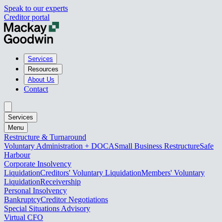
Speak to our experts
Creditor portal
Services
Resources
About Us
Contact
Services
Menu
Restructure & Turnaround
Voluntary Administration + DOCA
Small Business Restructure
Safe
Harbour
Corporate Insolvency
Liquidation
Creditors' Voluntary Liquidation
Members' Voluntary
Liquidation
Receivership
Personal Insolvency
Bankruptcy
Creditor Negotiations
Special Situations Advisory
Virtual CFO